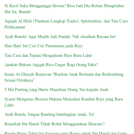
Si Kecil Suka Mengganggu Hewan? Bisa Jadi Dia Belum Mengetahui
Hal Ini, Bunda!
Aqiqah Al Hilal | Panduan Lengkap Tradisi, Spiritualitas, dan Tata Cara
Pelaksanaan
Ayah Bunda! Agar Mudik Jadi Ibadah, Yuk Amalkan Bacaan Ini!
Hati-Hati! Ini Ciri-Ciri Pneumonia pada Bayi
Tata Cara dan Tujuan Mengadzani Bayi Baru Lahir
Apakah Hukum Aqiqah Bisa Gugur Bagi Orang Fakir?
Imam Al-Ghazali Berpesan “Biarkan Anak Bermain dan Berkembang
Sesuai Fitrahnya”
5 Hal Penting yang Harus Diajarkan Orang Tua kepada Anak
Syarat Mengurus Beserta Hukum Mencukur Rambut Bayi yang Baru
Lahir
Ayah Bunda, Jangan Banding-bandingkan Anak, Ya!
Benarkah Ibu Hamil Tidak Boleh Menggunakan Skincare?
Bunda Harus Tahu! Ini Sayuran yang Bagus untuk Ibu Hamil dan Janin