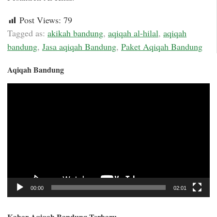
Post Views:
79
Tagged as:
akikah bandung
,
aqiqah al-hilal
,
aqiqah
bandung
,
Jasa aqiqah Bandung
,
Paket Aqiqah Bandung
Aqiqah Bandung
Video
Player
00:00
02:01
Kabar Aqiqah Bandung Terbaru