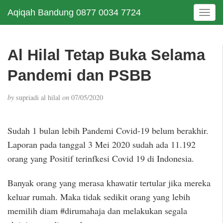
Aqiqah Bandung 0877 0034 7724
T
o
g
g
Al Hilal Tetap Buka Selama
l
e
Pandemi dan PSBB
n
a
by
supriadi al hilal
on
07/05/2020
v
i
g
Sudah 1 bulan lebih Pandemi Covid-19 belum berakhir.
a
Laporan pada tanggal 3 Mei 2020 sudah ada 11.192
t
i
orang yang Positif terinfkesi Covid 19 di Indonesia.
o
n
Banyak orang yang merasa khawatir tertular jika mereka
keluar rumah. Maka tidak sedikit orang yang lebih
memilih diam #dirumahaja dan melakukan segala