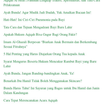
Aqiqah Al Hilal | Panduan Lengkap Tradisi, Spiritualitas, dan Tata Cara
Pelaksanaan
Ayah Bunda! Agar Mudik Jadi Ibadah, Yuk Amalkan Bacaan Ini!
Hati-Hati! Ini Ciri-Ciri Pneumonia pada Bayi
Tata Cara dan Tujuan Mengadzani Bayi Baru Lahir
Apakah Hukum Aqiqah Bisa Gugur Bagi Orang Fakir?
Imam Al-Ghazali Berpesan “Biarkan Anak Bermain dan Berkembang
Sesuai Fitrahnya”
5 Hal Penting yang Harus Diajarkan Orang Tua kepada Anak
Syarat Mengurus Beserta Hukum Mencukur Rambut Bayi yang Baru
Lahir
Ayah Bunda, Jangan Banding-bandingkan Anak, Ya!
Benarkah Ibu Hamil Tidak Boleh Menggunakan Skincare?
Bunda Harus Tahu! Ini Sayuran yang Bagus untuk Ibu Hamil dan Janin
Dalam Kandungan
Cara Tepat Merencanakan Acara Aqiqah