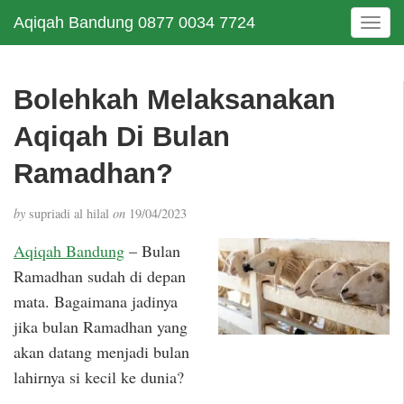
Aqiqah Bandung 0877 0034 7724
T
o
g
g
Bolehkah Melaksanakan
l
e
Aqiqah Di Bulan
n
a
Ramadhan?
v
i
by
supriadi al hilal
on
19/04/2023
g
a
Aqiqah Bandung
– Bulan
t
Ramadhan sudah di depan
i
mata. Bagaimana jadinya
o
n
jika bulan Ramadhan yang
akan datang menjadi bulan
lahirnya si kecil ke dunia?