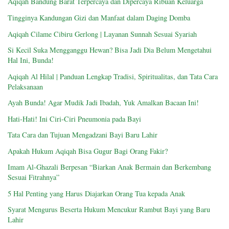
Aqiqah Bandung Barat Terpercaya dan Dipercaya Ribuan Keluarga
Tingginya Kandungan Gizi dan Manfaat dalam Daging Domba
Aqiqah Cilame Cibiru Gerlong | Layanan Sunnah Sesuai Syariah
Si Kecil Suka Mengganggu Hewan? Bisa Jadi Dia Belum Mengetahui
Hal Ini, Bunda!
Aqiqah Al Hilal | Panduan Lengkap Tradisi, Spiritualitas, dan Tata Cara
Pelaksanaan
Ayah Bunda! Agar Mudik Jadi Ibadah, Yuk Amalkan Bacaan Ini!
Hati-Hati! Ini Ciri-Ciri Pneumonia pada Bayi
Tata Cara dan Tujuan Mengadzani Bayi Baru Lahir
Apakah Hukum Aqiqah Bisa Gugur Bagi Orang Fakir?
Imam Al-Ghazali Berpesan “Biarkan Anak Bermain dan Berkembang
Sesuai Fitrahnya”
5 Hal Penting yang Harus Diajarkan Orang Tua kepada Anak
Syarat Mengurus Beserta Hukum Mencukur Rambut Bayi yang Baru
Lahir