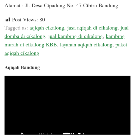
Alamat : Jl. Desa Cipadung No. 47 Cibiru Bandung
Post Views:
80
Tagged as:
aqiqah cikalong
,
jasa aqiqah di cikalong
,
jual
domba di cikalong
,
jual kambing di cikalong
,
kambing
murah di cikalong KBB
,
layanan aqiqah cikalong
,
paket
aqiqah cikalong
Aqiqah Bandung
Video
Player