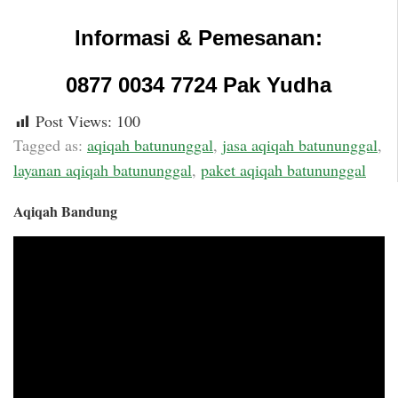
Informasi & Pemesanan:
0877 0034 7724 Pak Yudha
Post Views:
100
Tagged as:
aqiqah batununggal
,
jasa aqiqah batununggal
,
layanan aqiqah batununggal
,
paket aqiqah batununggal
Aqiqah Bandung
Video
Player