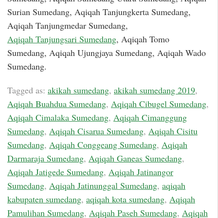
Surian Sumedang, Aqiqah Tanjungkerta Sumedang,
Aqiqah Tanjungmedar Sumedang,
Aqiqah Tanjungsari Sumedang
, Aqiqah Tomo
Sumedang, Aqiqah Ujungjaya Sumedang, Aqiqah Wado
Sumedang.
Tagged as:
akikah sumedang
,
akikah sumedang 2019
,
Aqiqah Buahdua Sumedang
,
Aqiqah Cibugel Sumedang
,
Aqiqah Cimalaka Sumedang
,
Aqiqah Cimanggung
Sumedang
,
Aqiqah Cisarua Sumedang
,
Aqiqah Cisitu
Sumedang
,
Aqiqah Conggeang Sumedang
,
Aqiqah
Darmaraja Sumedang
,
Aqiqah Ganeas Sumedang
,
Aqiqah Jatigede Sumedang
,
Aqiqah Jatinangor
Sumedang
,
Aqiqah Jatinunggal Sumedang
,
aqiqah
kabupaten sumedang
,
aqiqah kota sumedang
,
Aqiqah
Pamulihan Sumedang
,
Aqiqah Paseh Sumedang
,
Aqiqah