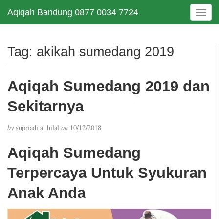
Aqiqah Bandung 0877 0034 7724
T
o
g
g
Tag:
akikah sumedang 2019
l
e
n
Aqiqah Sumedang 2019 dan
a
v
Sekitarnya
i
g
by
supriadi al hilal
on
10/12/2018
a
t
Aqiqah Sumedang
i
o
Terpercaya Untuk Syukuran
n
Anak Anda