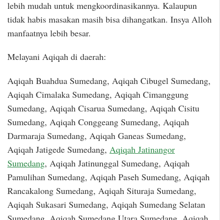
lebih mudah untuk mengkoordinasikannya. Kalaupun
tidak habis masakan masih bisa dihangatkan. Insya Alloh
manfaatnya lebih besar.
Melayani Aqiqah di daerah:
Aqiqah Buahdua Sumedang, Aqiqah Cibugel Sumedang,
Aqiqah Cimalaka Sumedang, Aqiqah Cimanggung
Sumedang, Aqiqah Cisarua Sumedang, Aqiqah Cisitu
Sumedang, Aqiqah Conggeang Sumedang, Aqiqah
Darmaraja Sumedang, Aqiqah Ganeas Sumedang,
Aqiqah Jatigede Sumedang,
Aqiqah Jatinangor
Sumedang
, Aqiqah Jatinunggal Sumedang, Aqiqah
Pamulihan Sumedang, Aqiqah Paseh Sumedang, Aqiqah
Rancakalong Sumedang, Aqiqah Situraja Sumedang,
Aqiqah Sukasari Sumedang, Aqiqah Sumedang Selatan
Sumedang, Aqiqah Sumedang Utara Sumedang, Aqiqah