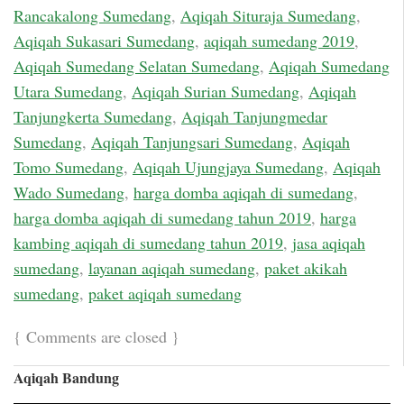
Rancakalong Sumedang
,
Aqiqah Situraja Sumedang
,
Aqiqah Sukasari Sumedang
,
aqiqah sumedang 2019
,
Aqiqah Sumedang Selatan Sumedang
,
Aqiqah Sumedang
Utara Sumedang
,
Aqiqah Surian Sumedang
,
Aqiqah
Tanjungkerta Sumedang
,
Aqiqah Tanjungmedar
Sumedang
,
Aqiqah Tanjungsari Sumedang
,
Aqiqah
Tomo Sumedang
,
Aqiqah Ujungjaya Sumedang
,
Aqiqah
Wado Sumedang
,
harga domba aqiqah di sumedang
,
harga domba aqiqah di sumedang tahun 2019
,
harga
kambing aqiqah di sumedang tahun 2019
,
jasa aqiqah
sumedang
,
layanan aqiqah sumedang
,
paket akikah
sumedang
,
paket aqiqah sumedang
{
Comments are closed
}
Aqiqah Bandung