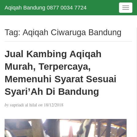
Aqiqah Bandung 0877 0034 7724
T
o
g
g
Tag:
Aqiqah Ciwaruga Bandung
l
e
n
Jual Kambing Aqiqah
a
v
Murah, Terpercaya,
i
g
Memenuhi Syarat Sesuai
a
Syari’Ah Di Bandung
t
i
o
by
supriadi al hilal
on
18/12/2018
n