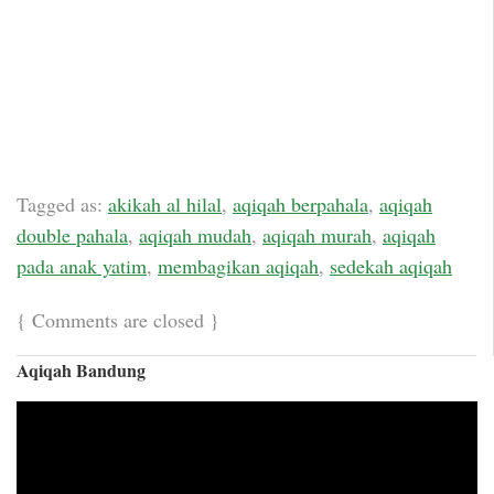
Tagged as:
akikah al hilal
,
aqiqah berpahala
,
aqiqah
double pahala
,
aqiqah mudah
,
aqiqah murah
,
aqiqah
pada anak yatim
,
membagikan aqiqah
,
sedekah aqiqah
{
Comments are closed
}
Aqiqah Bandung
Video
Player