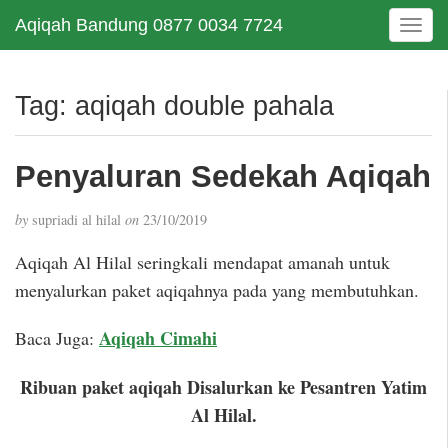
Aqiqah Bandung 0877 0034 7724
T
o
g
g
Tag:
aqiqah double pahala
l
e
n
Penyaluran Sedekah Aqiqah
a
v
by
supriadi al hilal
on
23/10/2019
i
g
Aqiqah Al Hilal seringkali mendapat amanah untuk
a
menyalurkan paket aqiqahnya pada yang membutuhkan.
t
i
Aqiqah Cimahi
Baca Juga:
o
n
Ribuan paket aqiqah Disalurkan ke Pesantren Yatim
Al Hilal.