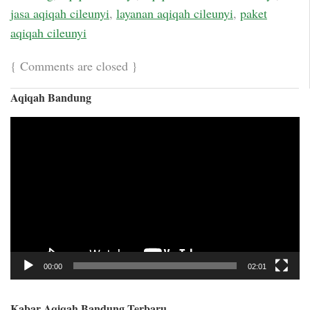
jasa aqiqah cileunyi
,
layanan aqiqah cileunyi
,
paket
aqiqah cileunyi
{
Comments are closed
}
Aqiqah Bandung
Video
Player
00:00
02:01
Kabar Aqiqah Bandung Terbaru