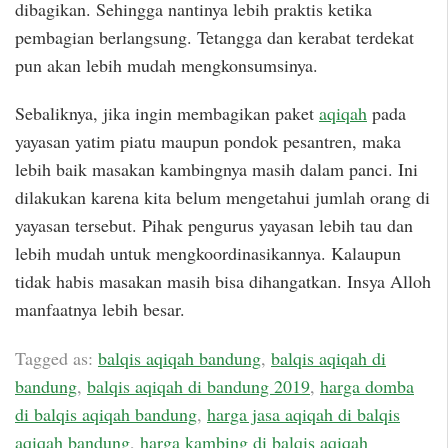
dibagikan. Sehingga nantinya lebih praktis ketika
pembagian berlangsung. Tetangga dan kerabat terdekat
pun akan lebih mudah mengkonsumsinya.
Sebaliknya, jika ingin membagikan paket
aqiqah
pada
yayasan yatim piatu maupun pondok pesantren, maka
lebih baik masakan kambingnya masih dalam panci. Ini
dilakukan karena kita belum mengetahui jumlah orang di
yayasan tersebut. Pihak pengurus yayasan lebih tau dan
lebih mudah untuk mengkoordinasikannya. Kalaupun
tidak habis masakan masih bisa dihangatkan. Insya Alloh
manfaatnya lebih besar.
Tagged as:
balqis aqiqah bandung
,
balqis aqiqah di
bandung
,
balqis aqiqah di bandung 2019
,
harga domba
di balqis aqiqah bandung
,
harga jasa aqiqah di balqis
aqiqah bandung
,
harga kambing di balqis aqiqah