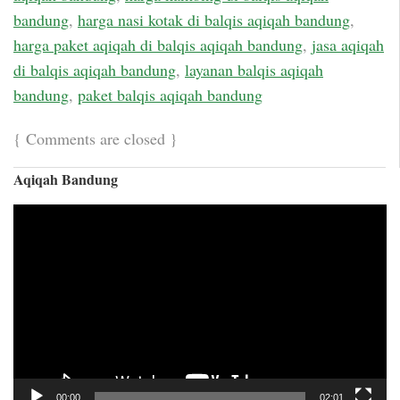
bandung
,
harga nasi kotak di balqis aqiqah bandung
,
harga paket aqiqah di balqis aqiqah bandung
,
jasa aqiqah
di balqis aqiqah bandung
,
layanan balqis aqiqah
bandung
,
paket balqis aqiqah bandung
{
Comments are closed
}
Aqiqah Bandung
Video
Player
00:00
02:01