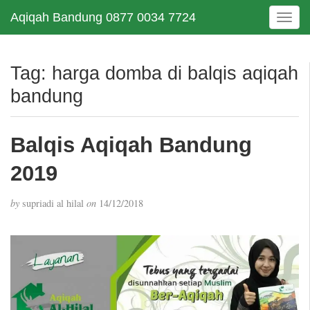
Aqiqah Bandung 0877 0034 7724
T
o
g
g
Tag:
harga domba di balqis aqiqah
l
bandung
e
n
a
Balqis Aqiqah Bandung
v
i
2019
g
a
t
by
supriadi al hilal
on
14/12/2018
i
o
n