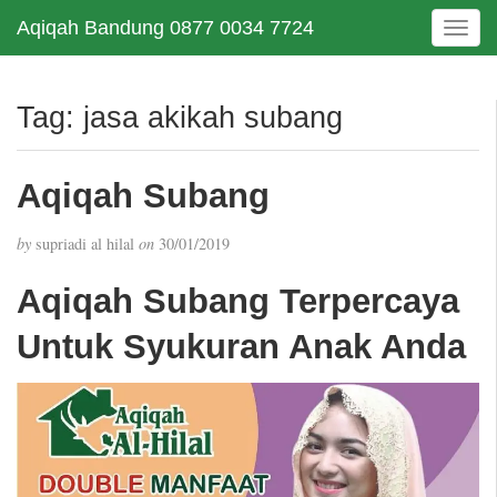
Aqiqah Bandung 0877 0034 7724
T
o
g
g
Tag:
jasa akikah subang
l
e
n
Aqiqah Subang
a
v
by
supriadi al hilal
on
30/01/2019
i
g
Aqiqah Subang Terpercaya
a
t
Untuk Syukuran Anak Anda
i
o
n