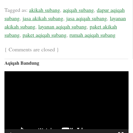
Tagged as:
akikah subang
,
aqiqah subang
,
dapur aqiqah
subang
,
jasa akikah subang
,
jasa aqiqah subang
,
layanan
akikah subang
,
layanan aqiqah subang
,
paket akikah
subang
,
paket aqiqah subang
,
rumah aqiqah subang
{
Comments are closed
}
Aqiqah Bandung
Video
Player