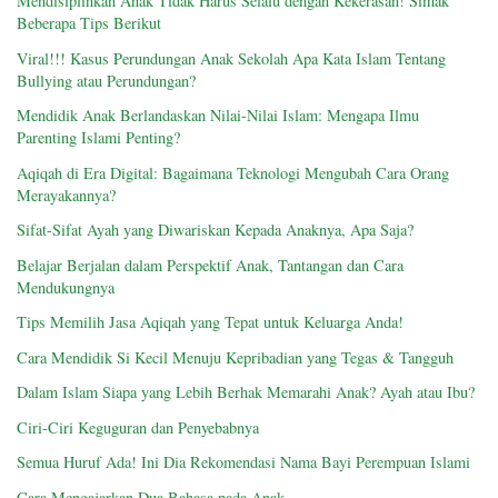
Mendisiplinkan Anak Tidak Harus Selalu dengan Kekerasan! Simak
Beberapa Tips Berikut
Viral!!! Kasus Perundungan Anak Sekolah Apa Kata Islam Tentang
Bullying atau Perundungan?
Mendidik Anak Berlandaskan Nilai-Nilai Islam: Mengapa Ilmu
Parenting Islami Penting?
Aqiqah di Era Digital: Bagaimana Teknologi Mengubah Cara Orang
Merayakannya?
Sifat-Sifat Ayah yang Diwariskan Kepada Anaknya, Apa Saja?
Belajar Berjalan dalam Perspektif Anak, Tantangan dan Cara
Mendukungnya
Tips Memilih Jasa Aqiqah yang Tepat untuk Keluarga Anda!
Cara Mendidik Si Kecil Menuju Kepribadian yang Tegas & Tangguh
Dalam Islam Siapa yang Lebih Berhak Memarahi Anak? Ayah atau Ibu?
Ciri-Ciri Keguguran dan Penyebabnya
Semua Huruf Ada! Ini Dia Rekomendasi Nama Bayi Perempuan Islami
Cara Mengajarkan Dua Bahasa pada Anak