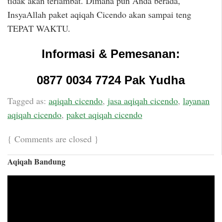
tidak akan terlambat. Dimana pun Anda berada,
InsyaAllah paket aqiqah Cicendo akan sampai teng
TEPAT WAKTU.
Informasi & Pemesanan:
0877 0034 7724 Pak Yudha
Tagged as:
aqiqah cicendo
,
jasa aqiqah cicendo
,
layanan
aqiqah cicendo
,
paket aqiqah cicendo
{
Comments are closed
}
Aqiqah Bandung
Video
Player