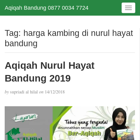
Aqiqah Bandung 0877 0034 7724
T
o
g
g
Tag:
harga kambing di nurul hayat
l
bandung
e
n
a
Aqiqah Nurul Hayat
v
i
Bandung 2019
g
a
t
by
supriadi al hilal
on
14/12/2018
i
o
n