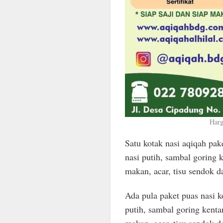
Harg
Satu kotak nasi aqiqah pa
nasi putih, sambal goring 
makan, acar, tisu sendok da
Ada pula paket puas nasi k
putih, sambal goring kenta
makan, acar, tisu sendok 