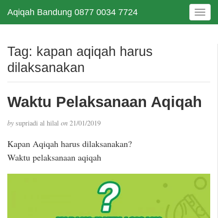
Aqiqah Bandung 0877 0034 7724
T
o
g
g
Tag:
kapan aqiqah harus
l
dilaksanakan
e
n
a
Waktu Pelaksanaan Aqiqah
v
i
g
by
supriadi al hilal
on
21/01/2019
a
Kapan Aqiqah harus dilaksanakan?
t
i
Waktu pelaksanaan aqiqah
o
n