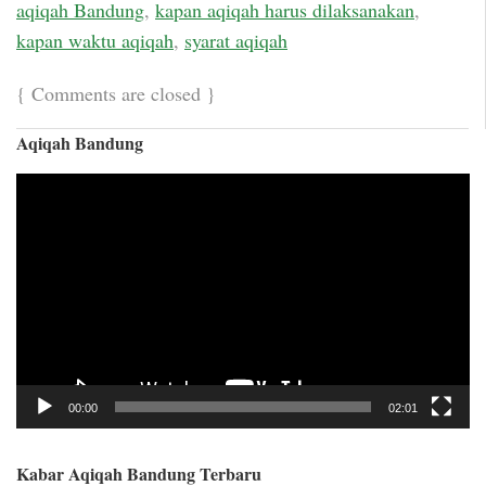
aqiqah Bandung
,
kapan aqiqah harus dilaksanakan
,
kapan waktu aqiqah
,
syarat aqiqah
{
Comments are closed
}
Aqiqah Bandung
Video
Player
00:00
02:01
Kabar Aqiqah Bandung Terbaru