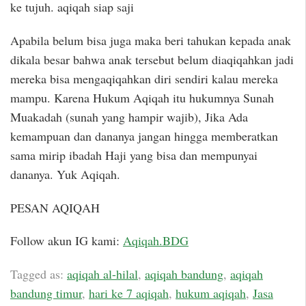
ke tujuh. aqiqah siap saji
Apabila belum bisa juga maka beri tahukan kepada anak
dikala besar bahwa anak tersebut belum diaqiqahkan jadi
mereka bisa mengaqiqahkan diri sendiri kalau mereka
mampu. Karena Hukum Aqiqah itu hukumnya Sunah
Muakadah (sunah yang hampir wajib), Jika Ada
kemampuan dan dananya jangan hingga memberatkan
sama mirip ibadah Haji yang bisa dan mempunyai
dananya. Yuk Aqiqah.
PESAN AQIQAH
Follow akun IG kami:
Aqiqah.BDG
Tagged as:
aqiqah al-hilal
,
aqiqah bandung
,
aqiqah
bandung timur
,
hari ke 7 aqiqah
,
hukum aqiqah
,
Jasa