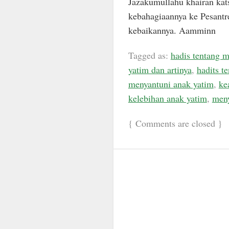
Jazakumullahu khairan kat
kebahagiaannya ke Pesant
kebaikannya. Aamminn
Tagged as:
hadis tentang m
yatim dan artinya
,
hadits t
menyantuni anak yatim
,
ke
kelebihan anak yatim
,
meny
{
Comments are closed
}