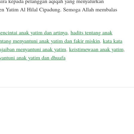
sira kepada pelanggan aqiqah yang menyalurkan
ren Yatim Al Hilal Cipadung. Semoga Allah membalas
encintai anak yatim dan artinya
,
hadits tentang anak
entang menyantuni anak yatim dan fakir miskin
,
kata kata
ajaiban menyantuni anak yatim
,
keistimewaan anak yatim
,
antuni anak yatim dan dhuafa