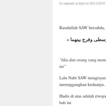
by
supriadi al hilal
on
26/11/2019
Rasulullah SAW bersabda,
« أَنَا وَكَافِلُ الْيَتِيمِ فِى الْجَنَّةِ هكَذَا » وأشار بالسبابة والوسطى وفرج بينهما
“Aku dan orang yang memb
ini”
Lalu Nabi SAW mengisyarat
merenggangkan keduanya.
Hadis di atas adalah riwa
bab ini