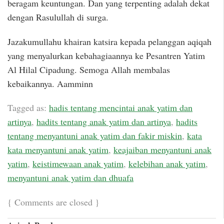
beragam keuntungan. Dan yang terpenting adalah dekat
dengan Rasulullah di surga.
Jazakumullahu khairan katsira kepada pelanggan aqiqah
yang menyalurkan kebahagiaannya ke Pesantren Yatim
Al Hilal Cipadung. Semoga Allah membalas
kebaikannya. Aamminn
Tagged as:
hadis tentang mencintai anak yatim dan
artinya
,
hadits tentang anak yatim dan artinya
,
hadits
tentang menyantuni anak yatim dan fakir miskin
,
kata
kata menyantuni anak yatim
,
keajaiban menyantuni anak
yatim
,
keistimewaan anak yatim
,
kelebihan anak yatim
,
menyantuni anak yatim dan dhuafa
{
Comments are closed
}