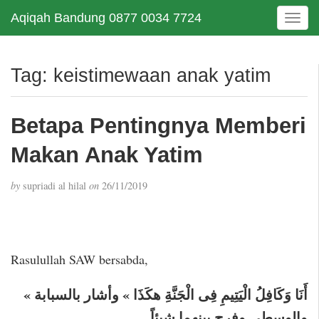
Aqiqah Bandung 0877 0034 7724
T
o
g
g
Tag:
keistimewaan anak yatim
l
e
n
Betapa Pentingnya Memberi
a
v
Makan Anak Yatim
i
g
by
supriadi al hilal
on
26/11/2019
a
t
i
o
n
Rasulullah SAW bersabda,
« أَنَا وَكَافِلُ الْيَتِيمِ فِى الْجَنَّةِ هكَذَا » وأشار بالسبابة
والوسطى وفرج بينهما شيئاً