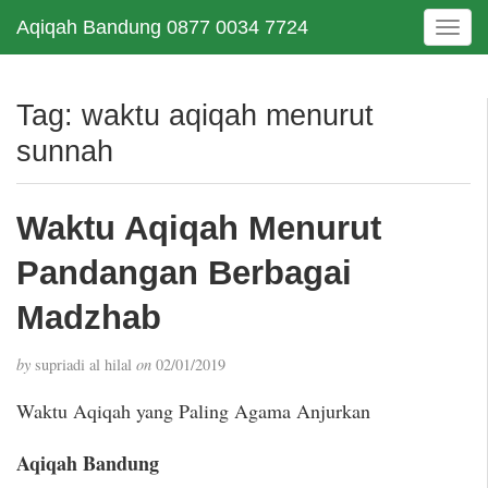
Aqiqah Bandung 0877 0034 7724
T
o
g
g
Tag:
waktu aqiqah menurut
l
sunnah
e
n
a
Waktu Aqiqah Menurut
v
i
Pandangan Berbagai
g
a
Madzhab
t
i
by
supriadi al hilal
on
02/01/2019
o
n
Waktu Aqiqah yang Paling Agama Anjurkan
Aqiqah Bandung