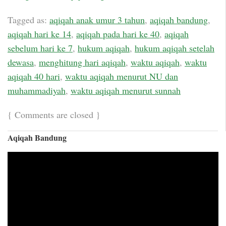
Tagged as:
aqiqah anak umur 3 tahun
,
aqiqah bandung
,
aqiqah hari ke 14
,
aqiqah pada hari ke 40
,
aqiqah
sebelum hari ke 7
,
hukum aqiqah
,
hukum aqiqah setelah
dewasa
,
menghitung hari aqiqah
,
waktu aqiqah
,
waktu
aqiqah 40 hari
,
waktu aqiqah menurut NU dan
muhammadiyah
,
waktu aqiqah menurut sunnah
{
Comments are closed
}
Aqiqah Bandung
Video
Player