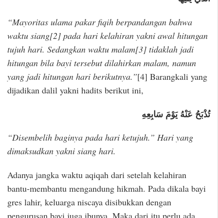
“Mayoritas ulama pakar fiqih berpandangan bahwa
waktu siang[2] pada hari kelahiran yakni awal hitungan
tujuh hari. Sedangkan waktu malam[3] tidaklah jadi
hitungan bila bayi tersebut dilahirkan malam, namun
yang jadi hitungan hari berikutnya.”
[4] Barangkali yang
dijadikan dalil yakni hadits berikut ini,
تُذْبَحُ عَنْهُ يَوْمَ سَابِعِهِ
“Disembelih baginya pada hari ketujuh.” Hari yang
dimaksudkan yakni siang hari.
Adanya jangka waktu aqiqah dari setelah kelahiran
bantu-membantu mengandung hikmah. Pada dikala bayi
gres lahir, keluarga niscaya disibukkan dengan
pengurusan bayi juga ibunya. Maka dari itu perlu ada