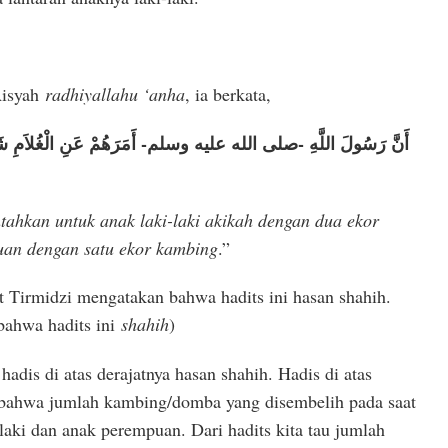
Aisyah
radhiyallahu ‘anha
, ia berkata,
أَنَّ رَسُولَ اللَّهِ -صلى الله عليه وسلم- أَمَرَهُمْ عَنِ الْغُلاَمِ شَاتَان
ahkan untuk anak laki-laki akikah dengan dua ekor
an dengan satu ekor kambing
.”
t Tirmidzi mengatakan bahwa hadits ini hasan shahih.
ahwa hadits ini
shahih
)
adis di atas derajatnya hasan shahih. Hadis di atas
 bahwa jumlah kambing/domba yang disembelih pada saat
laki dan anak perempuan. Dari hadits kita tau jumlah