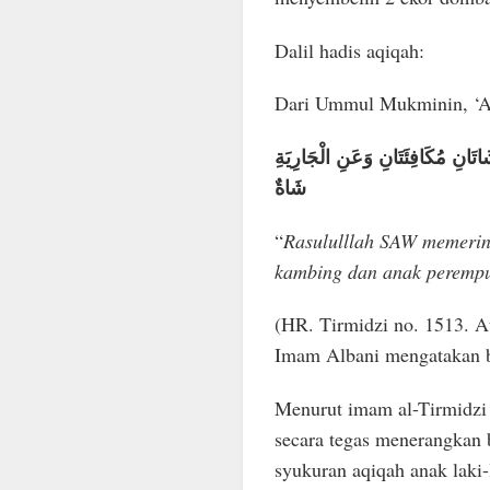
Dalil hadis aqiqah:
Dari Ummul Mukminin, ‘
ِ مُكَافِئَتَانِ وَعَنِ الْجَارِيَةِ
شَاةٌ
“
Rasululllah SAW memerint
kambing dan anak perempu
(HR. Tirmidzi no. 1513. A
Imam Albani mengatakan b
Menurut imam al-Tirmidzi h
secara tegas menerangkan
syukuran aqiqah anak laki-