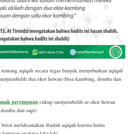
h tentang aqiqah secara tegas banyak menyebutkan aqiqah
u menyembelih dua ekor hewan (bisa kambing, domba dan
 anak perempuan
cukup menyembelih se-ekor hewan
, domba dan sapi)
 berat melaksanakan ibadah aqiqah karena harus
lantaran anaknya laki-laki.