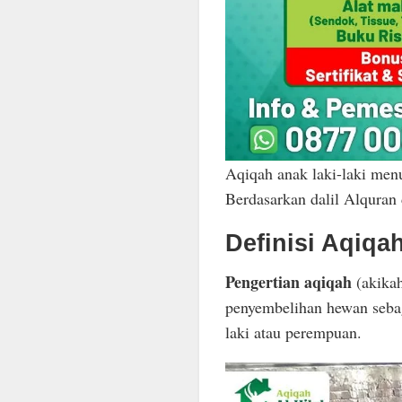
Aqiqah anak laki-laki men
Berdasarkan dalil Alquran 
Definisi Aqiqa
Pengertian aqiqah
(akikah
penyembelihan hewan sebag
laki atau perempuan.