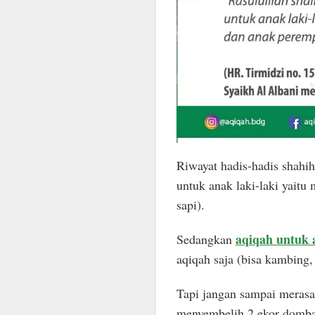
Riwayat hadis-hadis shahi
untuk anak laki-laki yait
sapi).
aqiqah untuk
Sedangkan
aqiqah saja (bisa kambing
Tapi jangan sampai merasa
menyembelih 2 ekor domba 