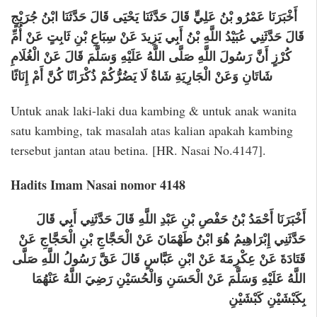
أَخْبَرَنَا عَمْرُو بْنُ عَلِيٍّ قَالَ حَدَّثَنَا يَحْيَى قَالَ حَدَّثَنَا ابْنُ جُرَيْجٍ
قَالَ حَدَّثَنِي عُبَيْدُ اللَّهِ بْنُ أَبِي يَزِيدَ عَنْ سِبَاعِ بْنِ ثَابِتٍ عَنْ أُمِّ
كُرْزٍ أَنَّ رَسُولَ اللَّهِ صَلَّى اللَّهُ عَلَيْهِ وَسَلَّمَ قَالَ عَنْ الْغُلَامِ
شَاتَانِ وَعَنْ الْجَارِيَةِ شَاةٌ لَا يَضُرُّكُمْ ذُكْرَانًا كُنَّ أَمْ إِنَاثًا
Untuk anak laki-laki dua kambing & untuk anak wanita
satu kambing, tak masalah atas kalian apakah kambing
tersebut jantan atau betina. [HR. Nasai No.4147].
Hadits Imam Nasai nomor 4148
أَخْبَرَنَا أَحْمَدُ بْنُ حَفْصِ بْنِ عَبْدِ اللَّهِ قَالَ حَدَّثَنِي أَبِي قَالَ
حَدَّثَنِي إِبْرَاهِيمُ هُوَ ابْنُ طَهْمَانَ عَنْ الْحَجَّاجِ بْنِ الْحَجَّاجِ عَنْ
قَتَادَةَ عَنْ عِكْرِمَةَ عَنْ ابْنِ عَبَّاسٍ قَالَ عَقَّ رَسُولُ اللَّهِ صَلَّى
اللَّهُ عَلَيْهِ وَسَلَّمَ عَنْ الْحَسَنِ وَالْحُسَيْنِ رَضِيَ اللَّهُ عَنْهُمَا
بِكَبْشَيْنِ كَبْشَيْنِ