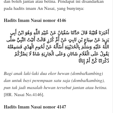
dan boleh jantan atau betina. Pendapat ini disandarkan
pada hadits imam An Nasai, yang bunyinya:
Hadits Imam Nasai nomor 4146
أَخْبَرَنَا قُتَيْبَةُ قَالَ حَدَّثَنَا سُفْيَانُ عَنْ عُبَيْدِ اللَّهِ وَهُوَ ابْنُ أَبِي
يَزِيدَ عَنْ سِبَاعِ بْنِ ثَابِتٍ عَنْ أُمِّ كُرْزٍ قَالَتْ أَتَيْتُ النَّبِيَّ صَلَّى
اللَّهُ عَلَيْهِ وَسَلَّمَ بِالْحُدَيْبِيَةِ أَسْأَلُهُ عَنْ لُحُومِ الْهَدْيِ فَسَمِعْتُهُ
يَقُولُ عَلَى الْغُلَامِ شَاتَانِ وَعَلَى الْجَارِيَةِ شَاةٌ لَا يَضُرُّكُمْ
ذُكْرَانًا كُنَّ أَمْ إِنَاثًا
Bagi anak laki-laki dua ekor hewan (domba/kambing)
dan untuk bayi perempuan satu saja (domba/kambing),
pun tak jadi masalah hewan tersebut jantan atau betina.
[HR. Nasai No.4146].
Hadits Imam Nasai nomor 4147