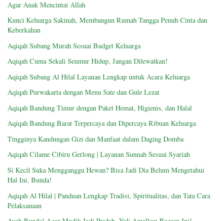
Agar Anak Mencintai Allah
Kunci Keluarga Sakinah, Membangun Rumah Tangga Penuh Cinta dan
Keberkahan
Aqiqah Subang Murah Sesuai Budget Keluarga
Aqiqah Cuma Sekali Seumur Hidup, Jangan Dilewatkan!
Aqiqah Subang Al Hilal Layanan Lengkap untuk Acara Keluarga
Aqiqah Purwakarta dengan Menu Sate dan Gule Lezat
Aqiqah Bandung Timur dengan Paket Hemat, Higienis, dan Halal
Aqiqah Bandung Barat Terpercaya dan Dipercaya Ribuan Keluarga
Tingginya Kandungan Gizi dan Manfaat dalam Daging Domba
Aqiqah Cilame Cibiru Gerlong | Layanan Sunnah Sesuai Syariah
Si Kecil Suka Mengganggu Hewan? Bisa Jadi Dia Belum Mengetahui
Hal Ini, Bunda!
Aqiqah Al Hilal | Panduan Lengkap Tradisi, Spiritualitas, dan Tata Cara
Pelaksanaan
Ayah Bunda! Agar Mudik Jadi Ibadah, Yuk Amalkan Bacaan Ini!