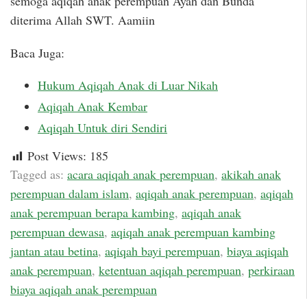
semoga aqiqah anak perempuan Ayah dan Bunda
diterima Allah SWT. Aamiin
Baca Juga:
Hukum Aqiqah Anak di Luar Nikah
Aqiqah Anak Kembar
Aqiqah Untuk diri Sendiri
Post Views:
185
Tagged as:
acara aqiqah anak perempuan
,
akikah anak
perempuan dalam islam
,
aqiqah anak perempuan
,
aqiqah
anak perempuan berapa kambing
,
aqiqah anak
perempuan dewasa
,
aqiqah anak perempuan kambing
jantan atau betina
,
aqiqah bayi perempuan
,
biaya aqiqah
anak perempuan
,
ketentuan aqiqah perempuan
,
perkiraan
biaya aqiqah anak perempuan