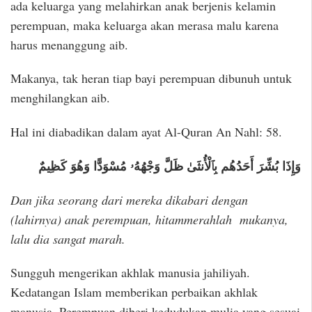
ada keluarga yang melahirkan anak berjenis kelamin
perempuan, maka keluarga akan merasa malu karena
harus menanggung aib.
Makanya, tak heran tiap bayi perempuan dibunuh untuk
menghilangkan aib.
Hal ini diabadikan dalam ayat Al-Quran An Nahl: 58.
وَإِذَا بُشِّرَ أَحَدُهُم بِٱلْأُنثَىٰ ظَلَّ وَجْهُهُۥ مُسْوَدًّا وَهُوَ كَظِيمٌ
Dan jika seorang dari mereka dikabari dengan
(lahirnya) anak perempuan, hitammerahlah mukanya,
lalu dia sangat marah.
Sungguh mengerikan akhlak manusia jahiliyah.
Kedatangan Islam memberikan perbaikan akhlak
manusia. Perempuan diberi kedudukan mulia yang sesuai