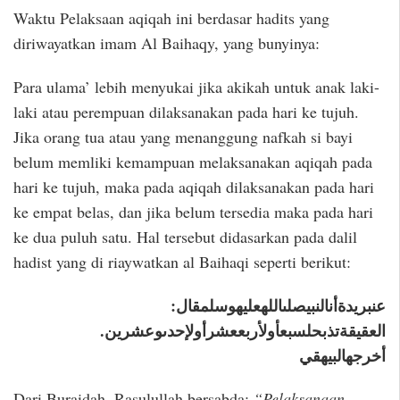
Waktu Pelaksaan aqiqah ini berdasar hadits yang
diriwayatkan imam Al Baihaqy, yang bunyinya:
Para ulama’ lebih menyukai jika akikah untuk anak laki-
laki atau perempuan dilaksanakan pada hari ke tujuh.
Jika orang tua atau yang menanggung nafkah si bayi
belum memliki kemampuan melaksanakan aqiqah pada
hari ke tujuh, maka pada aqiqah dilaksanakan pada hari
ke empat belas, dan jika belum tersedia maka pada hari
ke dua puluh satu. Hal tersebut didasarkan pada dalil
hadist yang di riaywatkan al Baihaqi seperti berikut:
عنبريدةأنالنبيصلىاللهعليهوسلمقال:
العقيقةتذبحلسبعأولأربععشرأولإحدىوعشرين.
أخرجهالبيهقي
Dari Buraidah, Rasulullah bersabda:
“Pelaksanaan