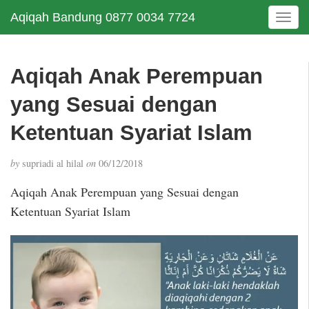
Aqiqah Bandung 0877 0034 7724
T
o
g
g
Aqiqah Anak Perempuan
l
e
yang Sesuai dengan
n
a
Ketentuan Syariat Islam
v
i
by
supriadi al hilal
on
06/12/2018
g
a
Aqiqah Anak Perempuan yang Sesuai dengan
t
Ketentuan Syariat Islam
i
o
n