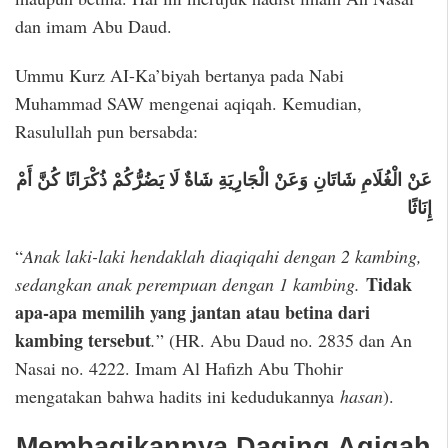
dan imam Abu Daud.
Ummu Kurz AI-Ka’biyah bertanya pada Nabi
Muhammad SAW mengenai aqiqah. Kemudian,
Rasulullah pun bersabda:
عَنْ الْغُلَامِ شَاتَانِ وَعَنْ الْجَارِيَةِ شَاةٌ لَا يَضُرُّكُمْ ذُكْرَانًا كُنَّ أَمْ
إِنَاثًا
“
Anak laki-laki hendaklah diaqiqahi dengan 2 kambing,
Tidak
sedangkan anak perempuan dengan 1 kambing.
apa-apa memilih yang jantan atau betina dari
kambing tersebut
.
” (HR. Abu Daud no. 2835 dan An
Nasai no. 4222. Imam Al Hafizh Abu Thohir
mengatakan bahwa hadits ini kedudukannya
hasan
).
Membagikannya Daging Aqiqah