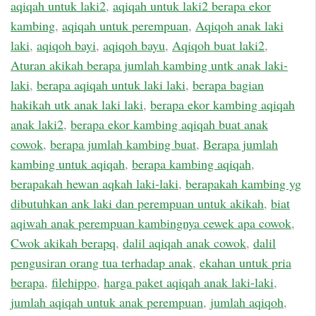
aqiqah untuk laki2
,
aqiqah untuk laki2 berapa ekor
kambing
,
aqiqah untuk perempuan
,
Aqiqoh anak laki
laki
,
aqiqoh bayi
,
aqiqoh bayu
,
Aqiqoh buat laki2
,
Aturan akikah berapa jumlah kambing untk anak laki-
laki
,
berapa aqiqah untuk laki laki
,
berapa bagian
hakikah utk anak laki laki
,
berapa ekor kambing aqiqah
anak laki2
,
berapa ekor kambing aqiqah buat anak
cowok
,
berapa jumlah kambing buat
,
Berapa jumlah
kambing untuk aqiqah
,
berapa kambing aqiqah
,
berapakah hewan aqkah laki-laki
,
berapakah kambing yg
dibutuhkan ank laki dan perempuan untuk akikah
,
biat
aqiwah anak perempuan kambingnya cewek apa cowok
,
Cwok akikah berapq
,
dalil aqiqah anak cowok
,
dalil
pengusiran orang tua terhadap anak
,
ekahan untuk pria
berapa
,
filehippo
,
harga paket aqiqah anak laki-laki
,
jumlah aqiqah untuk anak perempuan
,
jumlah aqiqoh
,