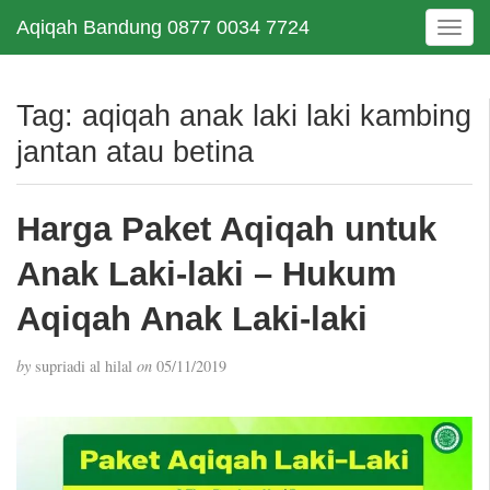
Aqiqah Bandung 0877 0034 7724
T
o
g
g
Tag:
aqiqah anak laki laki kambing
l
jantan atau betina
e
n
a
Harga Paket Aqiqah untuk
v
i
Anak Laki-laki – Hukum
g
a
Aqiqah Anak Laki-laki
t
i
by
supriadi al hilal
on
05/11/2019
o
n