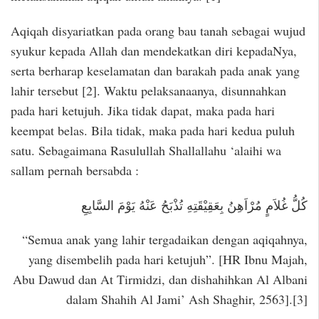
Aqiqah disyariatkan pada orang bau tanah sebagai wujud
syukur kepada Allah dan mendekatkan diri kepadaNya,
serta berharap keselamatan dan barakah pada anak yang
lahir tersebut [2]. Waktu pelaksanaanya, disunnahkan
pada hari ketujuh. Jika tidak dapat, maka pada hari
keempat belas. Bila tidak, maka pada hari kedua puluh
satu. Sebagaimana Rasulullah Shallallahu ‘alaihi wa
sallam pernah bersabda :
كُلُّ غُلاَمٍ مُرْاَهِنُ بِعَقِيْقَتِهِ تُذْبَحُ عَنْهُ يَوْمَ السَّابِعِ
“Semua anak yang lahir tergadaikan dengan aqiqahnya,
yang disembelih pada hari ketujuh”. [HR Ibnu Majah,
Abu Dawud dan At Tirmidzi, dan dishahihkan Al Albani
dalam Shahih Al Jami’ Ash Shaghir, 2563].[3]