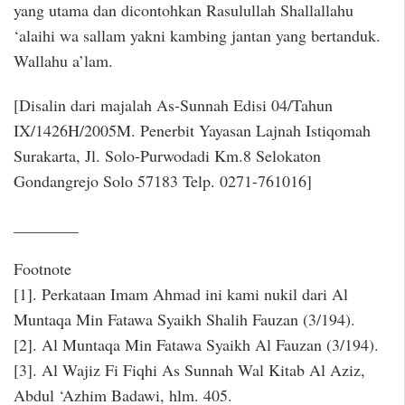
yang utama dan dicontohkan Rasulullah Shallallahu
‘alaihi wa sallam yakni kambing jantan yang bertanduk.
Wallahu a’lam.
[Disalin dari majalah As-Sunnah Edisi 04/Tahun
IX/1426H/2005M. Penerbit Yayasan Lajnah Istiqomah
Surakarta, Jl. Solo-Purwodadi Km.8 Selokaton
Gondangrejo Solo 57183 Telp. 0271-761016]
________
Footnote
[1]. Perkataan Imam Ahmad ini kami nukil dari Al
Muntaqa Min Fatawa Syaikh Shalih Fauzan (3/194).
[2]. Al Muntaqa Min Fatawa Syaikh Al Fauzan (3/194).
[3]. Al Wajiz Fi Fiqhi As Sunnah Wal Kitab Al Aziz,
Abdul ‘Azhim Badawi, hlm. 405.