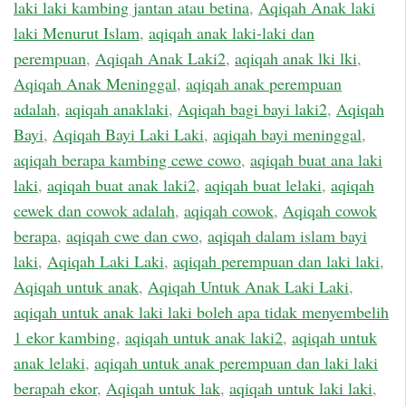
laki laki kambing jantan atau betina
,
Aqiqah Anak laki
laki Menurut Islam
,
aqiqah anak laki-laki dan
perempuan
,
Aqiqah Anak Laki2
,
aqiqah anak lki lki
,
Aqiqah Anak Meninggal
,
aqiqah anak perempuan
adalah
,
aqiqah anaklaki
,
Aqiqah bagi bayi laki2
,
Aqiqah
Bayi
,
Aqiqah Bayi Laki Laki
,
aqiqah bayi meninggal
,
aqiqah berapa kambing cewe cowo
,
aqiqah buat ana laki
laki
,
aqiqah buat anak laki2
,
aqiqah buat lelaki
,
aqiqah
cewek dan cowok adalah
,
aqiqah cowok
,
Aqiqah cowok
berapa
,
aqiqah cwe dan cwo
,
aqiqah dalam islam bayi
laki
,
Aqiqah Laki Laki
,
aqiqah perempuan dan laki laki
,
Aqiqah untuk anak
,
Aqiqah Untuk Anak Laki Laki
,
aqiqah untuk anak laki laki boleh apa tidak menyembelih
1 ekor kambing
,
aqiqah untuk anak laki2
,
aqiqah untuk
anak lelaki
,
aqiqah untuk anak perempuan dan laki laki
berapah ekor
,
Aqiqah untuk lak
,
aqiqah untuk laki laki
,