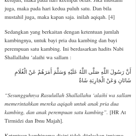
juga, maka pada hari kedua puluh satu. Dan bila
mustahil juga, maka kapan saja. inilah aqiqah. [4]
Sedangkan yang berkaitan dengan ketentuan jumlah
kambingnya, untuk bayi pria dua kambing dan bayi
perempuan satu kambing. Ini berdasarkan hadits Nabi
Shallallahu ‘alaihi wa sallam :
أَنَّ رَسُولَ اللَّهِ صَلَّى اللَّهُ عَلَيْهِ وَسَلَّمَ أَمَرَهُمْ عَنْ الْغُلَامِ
شَاتَانِ وَعَنْ الْجَارِيَةِ شَاةٌ
“Sesungguhnya Rasulullah Shallallahu ‘alaihi wa sallam
memerintahkan mereka aqiqah untuk anak pria dua
kambing, dan anak perempuan satu kambing”.
[HR At
Tirmidzi dan Ibnu Majah].
Ketentuan kambingnya disini tidak dijelaskan jenisnya,