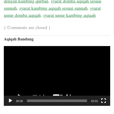
dengan kambing qurban
,
syarat domba aqiqah sesuai
sunnah
,
syarat kambing aqiqah sesuai sunnah
,
syarat
umur domba aqiqah
,
syarat umur kambing aqiqah
{
Comments are closed
}
Aqiqah Bandung
Video
Player
00:00
02:01