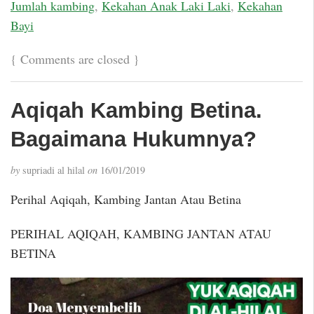
Jumlah kambing
,
Kekahan Anak Laki Laki
,
Kekahan
Bayi
{
Comments are closed
}
Aqiqah Kambing Betina.
Bagaimana Hukumnya?
by
supriadi al hilal
on
16/01/2019
Perihal Aqiqah, Kambing Jantan Atau Betina
PERIHAL AQIQAH, KAMBING JANTAN ATAU
BETINA