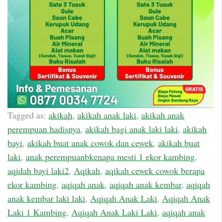
Tagged as:
akikah
,
akikah anak laki
,
akikah anak
perempuan hadisnya
,
akikah bagi anak laki laki
,
akikah
bayi
,
akikah buat anak cowok dan cewek
,
akikah buat
laki
,
anak perempuanbkenapa mesti 1 ekor kambing
,
aqidah bayi laki2
,
Aqikah
,
aqikah cewek cowok berapa
ekor kambing
,
aqiqah anak
,
aqiqah anak kembar
,
aqiqah
anak kembar laki laki
,
Aqiqah Anak Laki
,
Aqiqah Anak
Laki 1 Kambing
,
Aqiqah Anak Laki Laki
,
aqiqah anak