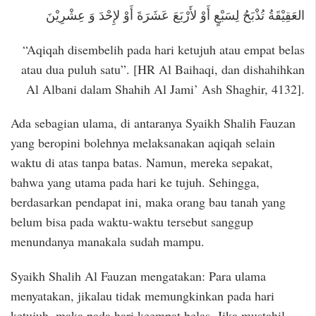
العَقِيْقَةُ تُذْبَحُ لِسَبْعٍ أَوْ لأَرْبَعَ عَشَرَةَ أَوْ لإِحْدَ وَ عِشْرِيْنَ
“Aqiqah disembelih pada hari ketujuh atau empat belas
atau dua puluh satu”. [HR Al Baihaqi, dan dishahihkan
Al Albani dalam Shahih Al Jami’ Ash Shaghir, 4132].
Ada sebagian ulama, di antaranya Syaikh Shalih Fauzan
yang beropini bolehnya melaksanakan aqiqah selain
waktu di atas tanpa batas. Namun, mereka sepakat,
bahwa yang utama pada hari ke tujuh. Sehingga,
berdasarkan pendapat ini, maka orang bau tanah yang
belum bisa pada waktu-waktu tersebut sanggup
menundanya manakala sudah mampu.
Syaikh Shalih Al Fauzan mengatakan: Para ulama
menyatakan, jikalau tidak memungkinkan pada hari
ketujuh, maka pada hari keempat belas. Jika mustahil