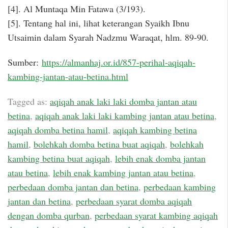
[4]. Al Muntaqa Min Fatawa (3/193).
[5]. Tentang hal ini, lihat keterangan Syaikh Ibnu
Utsaimin dalam Syarah Nadzmu Waraqat, hlm. 89-90.
Sumber:
https://almanhaj.or.id/857-perihal-aqiqah-
kambing-jantan-atau-betina.html
Tagged as:
aqiqah anak laki laki domba jantan atau
betina
,
aqiqah anak laki laki kambing jantan atau betina
,
aqiqah domba betina hamil
,
aqiqah kambing betina
hamil
,
bolehkah domba betina buat aqiqah
,
bolehkah
kambing betina buat aqiqah
,
lebih enak domba jantan
atau betina
,
lebih enak kambing jantan atau betina
,
perbedaan domba jantan dan betina
,
perbedaan kambing
jantan dan betina
,
perbedaan syarat domba aqiqah
dengan domba qurban
,
perbedaan syarat kambing aqiqah