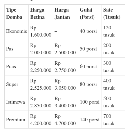
Tipe
Harga
Harga
Gulai
Sate
Domba
Betina
Jantan
(Porsi)
(Tusuk)
Rp
120
Ekonomis
–
40 porsi
1.600.000
tusuk
Rp
Rp
200
Pas
50 porsi
2.000.000
2.500.000
tusuk
Rp
Rp
300
Puas
60 porsi
2.250.000
2.750.000
tusuk
Rp
Rp
400
Super
80 porsi
2.525.000
3.050.000
tusuk
Rp
Rp
500
Istimewa
100 porsi
2.850.000
3.400.000
tusuk
Rp
Rp
700
Premium
140 porsi
4.200.000
4.700.000
tusuk