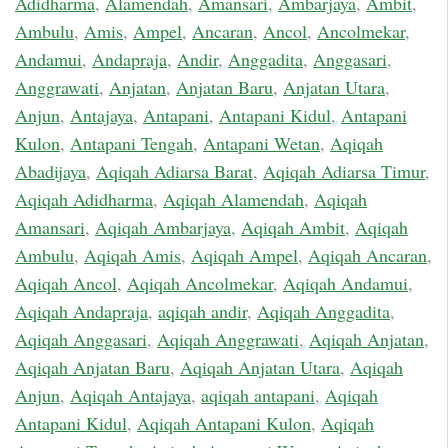
Adidharma
,
Alamendah
,
Amansari
,
Ambarjaya
,
Ambit
,
Ambulu
,
Amis
,
Ampel
,
Ancaran
,
Ancol
,
Ancolmekar
,
Andamui
,
Andapraja
,
Andir
,
Anggadita
,
Anggasari
,
Anggrawati
,
Anjatan
,
Anjatan Baru
,
Anjatan Utara
,
Anjun
,
Antajaya
,
Antapani
,
Antapani Kidul
,
Antapani
Kulon
,
Antapani Tengah
,
Antapani Wetan
,
Aqiqah
Abadijaya
,
Aqiqah Adiarsa Barat
,
Aqiqah Adiarsa Timur
,
Aqiqah Adidharma
,
Aqiqah Alamendah
,
Aqiqah
Amansari
,
Aqiqah Ambarjaya
,
Aqiqah Ambit
,
Aqiqah
Ambulu
,
Aqiqah Amis
,
Aqiqah Ampel
,
Aqiqah Ancaran
,
Aqiqah Ancol
,
Aqiqah Ancolmekar
,
Aqiqah Andamui
,
Aqiqah Andapraja
,
aqiqah andir
,
Aqiqah Anggadita
,
Aqiqah Anggasari
,
Aqiqah Anggrawati
,
Aqiqah Anjatan
,
Aqiqah Anjatan Baru
,
Aqiqah Anjatan Utara
,
Aqiqah
Anjun
,
Aqiqah Antajaya
,
aqiqah antapani
,
Aqiqah
Antapani Kidul
,
Aqiqah Antapani Kulon
,
Aqiqah