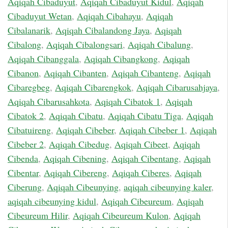
Aqiqah Cibaduyut
,
Aqiqah Cibaduyut Kidul
,
Aqiqah
Cibaduyut Wetan
,
Aqiqah Cibahayu
,
Aqiqah
Cibalanarik
,
Aqiqah Cibalandong Jaya
,
Aqiqah
Cibalong
,
Aqiqah Cibalongsari
,
Aqiqah Cibalung
,
Aqiqah Cibanggala
,
Aqiqah Cibangkong
,
Aqiqah
Cibanon
,
Aqiqah Cibanten
,
Aqiqah Cibanteng
,
Aqiqah
Cibaregbeg
,
Aqiqah Cibarengkok
,
Aqiqah Cibarusahjaya
,
Aqiqah Cibarusahkota
,
Aqiqah Cibatok 1
,
Aqiqah
Cibatok 2
,
Aqiqah Cibatu
,
Aqiqah Cibatu Tiga
,
Aqiqah
Cibatuireng
,
Aqiqah Cibeber
,
Aqiqah Cibeber 1
,
Aqiqah
Cibeber 2
,
Aqiqah Cibedug
,
Aqiqah Cibeet
,
Aqiqah
Cibenda
,
Aqiqah Cibening
,
Aqiqah Cibentang
,
Aqiqah
Cibentar
,
Aqiqah Cibereng
,
Aqiqah Ciberes
,
Aqiqah
Ciberung
,
Aqiqah Cibeunying
,
aqiqah cibeunying kaler
,
aqiqah cibeunying kidul
,
Aqiqah Cibeureum
,
Aqiqah
Cibeureum Hilir
,
Aqiqah Cibeureum Kulon
,
Aqiqah