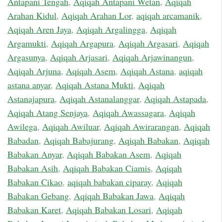
Antapani Tengah
,
Aqiqah Antapani Wetan
,
Aqiqah
Arahan Kidul
,
Aqiqah Arahan Lor
,
aqiqah arcamanik
,
Aqiqah Aren Jaya
,
Aqiqah Argalingga
,
Aqiqah
Argamukti
,
Aqiqah Argapura
,
Aqiqah Argasari
,
Aqiqah
Argasunya
,
Aqiqah Arjasari
,
Aqiqah Arjawinangun
,
Aqiqah Arjuna
,
Aqiqah Asem
,
Aqiqah Astana
,
aqiqah
astana anyar
,
Aqiqah Astana Mukti
,
Aqiqah
Astanajapura
,
Aqiqah Astanalanggar
,
Aqiqah Astapada
,
Aqiqah Atang Senjaya
,
Aqiqah Awassagara
,
Aqiqah
Awilega
,
Aqiqah Awiluar
,
Aqiqah Awirarangan
,
Aqiqah
Babadan
,
Aqiqah Babajurang
,
Aqiqah Babakan
,
Aqiqah
Babakan Anyar
,
Aqiqah Babakan Asem
,
Aqiqah
Babakan Asih
,
Aqiqah Babakan Ciamis
,
Aqiqah
Babakan Cikao
,
aqiqah babakan ciparay
,
Aqiqah
Babakan Gebang
,
Aqiqah Babakan Jawa
,
Aqiqah
Babakan Karet
,
Aqiqah Babakan Losari
,
Aqiqah