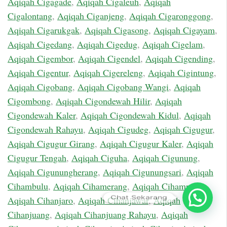
Aqiqah Cigagade
,
Aqiqah Cigaleuh
,
Aqiqah
Cigalontang
,
Aqiqah Ciganjeng
,
Aqiqah Cigaronggong
,
Aqiqah Cigarukgak
,
Aqiqah Cigasong
,
Aqiqah Cigayam
,
Aqiqah Cigedang
,
Aqiqah Cigedug
,
Aqiqah Cigelam
,
Aqiqah Cigembor
,
Aqiqah Cigendel
,
Aqiqah Cigending
,
Aqiqah Cigentur
,
Aqiqah Cigereleng
,
Aqiqah Cigintung
,
Aqiqah Cigobang
,
Aqiqah Cigobang Wangi
,
Aqiqah
Cigombong
,
Aqiqah Cigondewah Hilir
,
Aqiqah
Cigondewah Kaler
,
Aqiqah Cigondewah Kidul
,
Aqiqah
Cigondewah Rahayu
,
Aqiqah Cigudeg
,
Aqiqah Cigugur
,
Aqiqah Cigugur Girang
,
Aqiqah Cigugur Kaler
,
Aqiqah
Cigugur Tengah
,
Aqiqah Ciguha
,
Aqiqah Cigunung
,
Aqiqah Cigunungherang
,
Aqiqah Cigunungsari
,
Aqiqah
Cihambulu
,
Aqiqah Cihamerang
,
Aqiqah Cihampelas
,
Chat Sekarang
Aqiqah Cihanjaro
,
Aqiqah Cihanjawar
,
Aqiqah
Cihanjuang
,
Aqiqah Cihanjuang Rahayu
,
Aqiqah