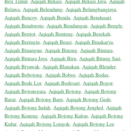
Beji Timur
,
Aqiqah Bekasi
,
Aqiqah Bekasi Jaya
,
Aqiqah
Belawa
,
Aqiqah Belendung
,
Aqiqah Belungbangjaya
,
Aqiqah Bencoy
,
Aqiqah Benda
,
Aqiqah Bendasari
,
Aqiqah Bendoroto
,
Aqiqah Bendungan
,
Aqiqah Bengle
,
Aqiqah Benjot
,
Aqiqah Benteng
,
Aqiqah Berekah
,
Aqiqah Beringin
,
Aqiqah Beusi
,
Aqiqah Binakarya
,
Aqiqah Binangun
,
Aqiqah Binong
,
Aqiqah Bintara
,
Aqiqah Bintara Jaya
,
Aqiqah Biru
,
Aqiqah Bitung Sari
,
Aqiqah Biyawak
,
Aqiqah Blanakan
,
Aqiqah Blender
,
Aqiqah Bobojong
,
Aqiqah Bobos
,
Aqiqah Bodas
,
Aqiqah Bode Lor
,
Aqiqah Bodesari
,
Aqiqah Bogor
,
Aqiqah Bojonegara
,
Aqiqah Bojong
,
Aqiqah Bojong
Barat
,
Aqiqah Bojong Baru
,
Aqiqah Bojong Gede
,
Aqiqah Bojong Indah
,
Aqiqah Bojong Jengkol
,
Aqiqah
Bojong Koneng
,
Aqiqah Bojong Kulon
,
Aqiqah Bojong
Kulur
,
Aqiqah Bojong Longok
,
Aqiqah Bojong Lor
,