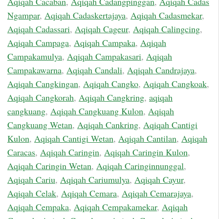
Aqiqah Cacaban
,
Aqiqah Cadangpinggan
,
Aqiqah Cadas
Ngampar
,
Aqiqah Cadaskertajaya
,
Aqiqah Cadasmekar
,
Aqiqah Cadassari
,
Aqiqah Cageur
,
Aqiqah Calingcing
,
Aqiqah Campaga
,
Aqiqah Campaka
,
Aqiqah
Campakamulya
,
Aqiqah Campakasari
,
Aqiqah
Campakawarna
,
Aqiqah Candali
,
Aqiqah Candrajaya
,
Aqiqah Cangkingan
,
Aqiqah Cangko
,
Aqiqah Cangkoak
,
Aqiqah Cangkorah
,
Aqiqah Cangkring
,
aqiqah
cangkuang
,
Aqiqah Cangkuang Kulon
,
Aqiqah
Cangkuang Wetan
,
Aqiqah Cankring
,
Aqiqah Cantigi
Kulon
,
Aqiqah Cantigi Wetan
,
Aqiqah Cantilan
,
Aqiqah
Caracas
,
Aqiqah Caringin
,
Aqiqah Caringin Kulon
,
Aqiqah Caringin Wetan
,
Aqiqah Caringinnunggal
,
Aqiqah Cariu
,
Aqiqah Cariumulya
,
Aqiqah Cayur
,
Aqiqah Celak
,
Aqiqah Cemara
,
Aqiqah Cemarajaya
,
Aqiqah Cempaka
,
Aqiqah Cempakamekar
,
Aqiqah