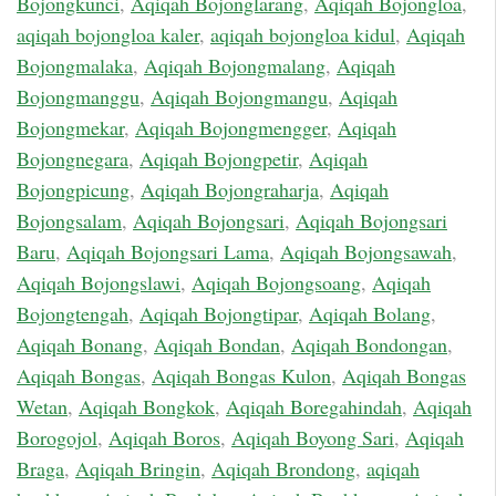
Bojongkunci
,
Aqiqah Bojonglarang
,
Aqiqah Bojongloa
,
aqiqah bojongloa kaler
,
aqiqah bojongloa kidul
,
Aqiqah
Bojongmalaka
,
Aqiqah Bojongmalang
,
Aqiqah
Bojongmanggu
,
Aqiqah Bojongmangu
,
Aqiqah
Bojongmekar
,
Aqiqah Bojongmengger
,
Aqiqah
Bojongnegara
,
Aqiqah Bojongpetir
,
Aqiqah
Bojongpicung
,
Aqiqah Bojongraharja
,
Aqiqah
Bojongsalam
,
Aqiqah Bojongsari
,
Aqiqah Bojongsari
Baru
,
Aqiqah Bojongsari Lama
,
Aqiqah Bojongsawah
,
Aqiqah Bojongslawi
,
Aqiqah Bojongsoang
,
Aqiqah
Bojongtengah
,
Aqiqah Bojongtipar
,
Aqiqah Bolang
,
Aqiqah Bonang
,
Aqiqah Bondan
,
Aqiqah Bondongan
,
Aqiqah Bongas
,
Aqiqah Bongas Kulon
,
Aqiqah Bongas
Wetan
,
Aqiqah Bongkok
,
Aqiqah Boregahindah
,
Aqiqah
Borogojol
,
Aqiqah Boros
,
Aqiqah Boyong Sari
,
Aqiqah
Braga
,
Aqiqah Bringin
,
Aqiqah Brondong
,
aqiqah