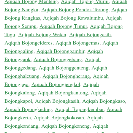
Aqiqah Bojong Menteng
,
Aqiqah Bojong Murni
,
Aqiqah
Bojong Nangka
,
Aqiqah Bojong Pondok Terong
,
Aqiqah
Bojong Rangkas
,
Aqiqah Bojong Rawalumbu
,
Aqiqah
Bojong Sempu
,
Aqiqah Bojong Timur
,
Aqiqah Bojong
Tugu
,
Aqiqah Bojong Wetan
,
Aqiqah Bojongasih
,
Aqiqah Bojongcideres
,
Aqiqah Bojongemas
,
Aqiqah
Bojonggaling
,
Aqiqah Bojonggambir
,
Aqiqah
Bojonggaok
,
Aqiqah Bojonggebang
,
Aqiqah
Bojonggedang
,
Aqiqah Bojonggenteng
,
Aqiqah
Bojonghaleuang
,
Aqiqah Bojongherang
,
Aqiqah
Bojongjaya
,
Aqiqah Bojongjengkol
,
Aqiqah
Bojongkalong
,
Aqiqah Bojongkantong
,
Aqiqah
Bojongkapol
,
Aqiqah Bojongkasih
,
Aqiqah Bojongkaso
,
Aqiqah Bojongkeding
,
Aqiqah Bojongkembar
,
Aqiqah
Bojongkerta
,
Aqiqah Bojongkokosan
,
Aqiqah
Bojongkondang
,
Aqiqah Bojongkoneng
,
Aqiqah