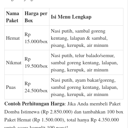
Nama
Harga per
Isi Menu Lengkap
Paket
Box
Nasi putih, sambal goreng
Rp
Hemat
kentang, lalapan & sambal,
15.000/box
pisang, kerupuk, air minum
Nasi putih, telur balado/semur,
Rp
Nikmat
sambal goreng kentang, lalapan,
19.500/box
pisang, kerupuk, air minum
Nasi putih, ayam bakar/goreng,
Rp
Puas
sambal goreng kentang, lalapan,
24.500/box
pisang, kerupuk, air minum
Contoh Perhitungan Harga
: Jika Anda membeli Paket
Domba Istimewa (Rp 2.850.000) dan tambahkan 100 box
Paket Hemat (Rp 1.500.000), total hanya Rp 4.350.000
untuk acara komplit 100 porsi!