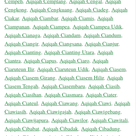
Cempeh
,
Aqiqah Cemplang
,
Aqiqah Cengal
,
Aqiqah
Cengkong
,
Aqiqah Cengkuang
,
Aqiqah Ciadeg
,
Aqiqah
Ciakar
,
Aqiqah Ciambar
,
Aqiqah Ciamis
,
Aqiqah
Ciampanan
,
Aqiqah Ciampea
,
Aqiqah Ciampea Udik
,
Aqiqah Cianaga
,
Aqiqah Ciandam
,
Aqiqah Ciandum
,
Aqiqah Ciangir
,
Aqiqah Ciangsana
,
Aqiqah Cianjur
,
Aqiqah Cianting
,
Aqiqah Cianting Utara
,
Aqiqah
Ciantra
,
Aqiqah Ciapus
,
Aqiqah Ciaro
,
Aqiqah
Ciaruteun Ilir
,
Aqiqah Ciaruteun Udik
,
Aqiqah Ciasem
,
Aqiqah Ciasem Girang
,
Aqiqah Ciasem Hilir
,
Aqiqah
Ciasem Tengah
,
Aqiqah Ciasembaru
,
Aqiqah Ciasih
,
Aqiqah Ciasihan
,
Aqiqah Ciasmara
,
Aqiqah Ciater
,
Aqiqah Ciateul
,
Aqiqah Ciawang
,
Aqiqah Ciawi
,
Aqiqah
Ciawiasih
,
Aqiqah Ciawigajah
,
Aqiqah Ciawigebang
,
Aqiqah Ciawijapura
,
Aqiqah Ciawilor
,
Aqiqah Ciawitali
,
Aqiqah Cibabat
,
Aqiqah Cibadak
,
Aqiqah Cibadung
,