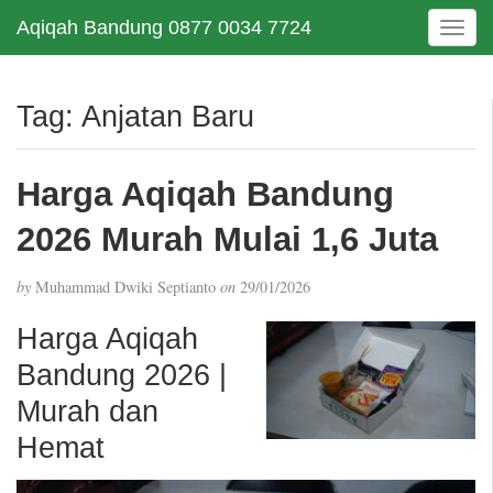
Aqiqah Bandung 0877 0034 7724
T
o
g
g
Tag:
Anjatan Baru
l
e
n
Harga Aqiqah Bandung
a
v
2026 Murah Mulai 1,6 Juta
i
g
by
Muhammad Dwiki Septianto
on
29/01/2026
a
t
Harga Aqiqah
i
Bandung 2026 |
o
n
Murah dan
Hemat