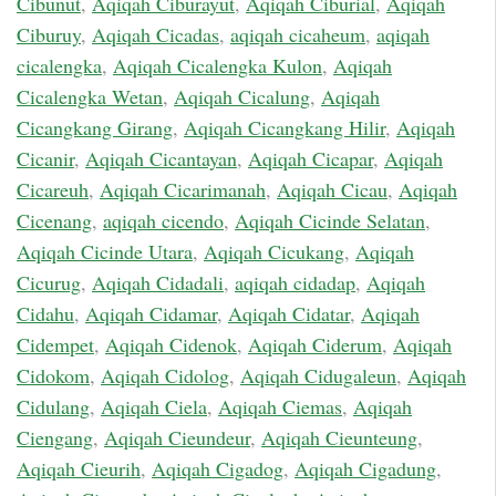
Cibunut
,
Aqiqah Ciburayut
,
Aqiqah Ciburial
,
Aqiqah
Ciburuy
,
Aqiqah Cicadas
,
aqiqah cicaheum
,
aqiqah
cicalengka
,
Aqiqah Cicalengka Kulon
,
Aqiqah
Cicalengka Wetan
,
Aqiqah Cicalung
,
Aqiqah
Cicangkang Girang
,
Aqiqah Cicangkang Hilir
,
Aqiqah
Cicanir
,
Aqiqah Cicantayan
,
Aqiqah Cicapar
,
Aqiqah
Cicareuh
,
Aqiqah Cicarimanah
,
Aqiqah Cicau
,
Aqiqah
Cicenang
,
aqiqah cicendo
,
Aqiqah Cicinde Selatan
,
Aqiqah Cicinde Utara
,
Aqiqah Cicukang
,
Aqiqah
Cicurug
,
Aqiqah Cidadali
,
aqiqah cidadap
,
Aqiqah
Cidahu
,
Aqiqah Cidamar
,
Aqiqah Cidatar
,
Aqiqah
Cidempet
,
Aqiqah Cidenok
,
Aqiqah Ciderum
,
Aqiqah
Cidokom
,
Aqiqah Cidolog
,
Aqiqah Cidugaleun
,
Aqiqah
Cidulang
,
Aqiqah Ciela
,
Aqiqah Ciemas
,
Aqiqah
Ciengang
,
Aqiqah Cieundeur
,
Aqiqah Cieunteung
,
Aqiqah Cieurih
,
Aqiqah Cigadog
,
Aqiqah Cigadung
,