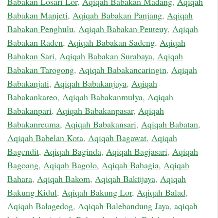
Babakan Losari Lor
,
Aqiqah Babakan Madang
,
Aqiqah
Babakan Manjeti
,
Aqiqah Babakan Panjang
,
Aqiqah
Babakan Penghulu
,
Aqiqah Babakan Peuteuy
,
Aqiqah
Babakan Raden
,
Aqiqah Babakan Sadeng
,
Aqiqah
Babakan Sari
,
Aqiqah Babakan Surabaya
,
Aqiqah
Babakan Tarogong
,
Aqiqah Babakancaringin
,
Aqiqah
Babakanjati
,
Aqiqah Babakanjaya
,
Aqiqah
Babakankareo
,
Aqiqah Babakanmulya
,
Aqiqah
Babakanpari
,
Aqiqah Babakanpasar
,
Aqiqah
Babakanreuma
,
Aqiqah Babakansari
,
Aqiqah Babatan
,
Aqiqah Babelan Kota
,
Aqiqah Bagawat
,
Aqiqah
Bagendit
,
Aqiqah Baginda
,
Aqiqah Bagjasari
,
Aqiqah
Bagoang
,
Aqiqah Bagolo
,
Aqiqah Bahagia
,
Aqiqah
Bahara
,
Aqiqah Bakom
,
Aqiqah Baktijaya
,
Aqiqah
Bakung Kidul
,
Aqiqah Bakung Lor
,
Aqiqah Balad
,
Aqiqah Balagedog
,
Aqiqah Balebandung Jaya
,
aqiqah