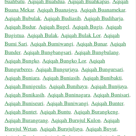
buahbatu
,
Aqiqah Buahdua
,
Aqiqah Buahkapas
,
Aqiqah
Buana Mekar
,
Aqiqah Buanajaya
,
Aqiqah Buanamekar
,
Aqiqah Bubulak
,
Aqiqah Budiasih
,
Aqiqah Budiharja
,
Aqiqah Budur
,
Aqiqah Bugel
,
Aqiqah Bugis
,
Aqiqah
Bugistua
,
Aqiqah Bulak
,
Aqiqah Bulak Lor
,
Aqiqah
Bumi Sari
,
Aqiqah Bumiwangi
,
Aqiqah Bunar
,
Aqiqah
Bunder
,
Aqiqah Bungbangsari
,
Aqiqah Bungbulang
,
Aqiqah Bungko
,
Aqiqah Bungko Lor
,
Aqiqah
Bungurberes
,
Aqiqah Bungurjaya
,
Aqiqah Bungursari
,
Aqiqah Buniara
,
Aqiqah Buniasih
,
Aqiqah Bunibakti
,
Aqiqah Bunigeulis
,
Aqiqah Bunihayu
,
Aqiqah Bunijaya
,
Aqiqah Bunikasih
,
Aqiqah Buninagara
,
Aqiqah Bunisari
,
Aqiqah Buniseuri
,
Aqiqah Buniwangi
,
Aqiqah Bunter
,
Aqiqah Buntet
,
Aqiqah Buntu
,
Aqiqah Burangkeng
,
Aqiqah Burangrang
,
Aqiqah Burujul Kulon
,
Aqiqah
Burujul Wetan
,
Aqiqah Burujuljaya
,
Aqiqah Buyut
,