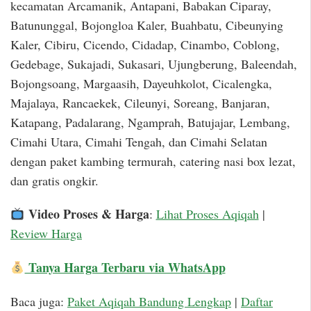
kecamatan Arcamanik, Antapani, Babakan Ciparay,
Batununggal, Bojongloa Kaler, Buahbatu, Cibeunying
Kaler, Cibiru, Cicendo, Cidadap, Cinambo, Coblong,
Gedebage, Sukajadi, Sukasari, Ujungberung, Baleendah,
Bojongsoang, Margaasih, Dayeuhkolot, Cicalengka,
Majalaya, Rancaekek, Cileunyi, Soreang, Banjaran,
Katapang, Padalarang, Ngamprah, Batujajar, Lembang,
Cimahi Utara, Cimahi Tengah, dan Cimahi Selatan
dengan paket kambing termurah, catering nasi box lezat,
dan gratis ongkir.
Video Proses & Harga
:
Lihat Proses Aqiqah
|
Review Harga
Tanya Harga Terbaru via WhatsApp
Baca juga:
Paket Aqiqah Bandung Lengkap
|
Daftar