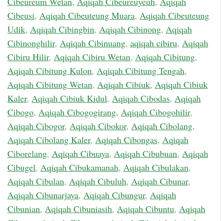
Cibeureum Wetan
,
Aqiqah Cibeureuyeuh
,
Aqiqah
Cibeusi
,
Aqiqah Cibeuteung Muara
,
Aqiqah Cibeuteung
Udik
,
Aqiqah Cibingbin
,
Aqiqah Cibinong
,
Aqiqah
Cibinonghilir
,
Aqiqah Cibinuang
,
aqiqah cibiru
,
Aqiqah
Cibiru Hilir
,
Aqiqah Cibiru Wetan
,
Aqiqah Cibitung
,
Aqiqah Cibitung Kulon
,
Aqiqah Cibitung Tengah
,
Aqiqah Cibitung Wetan
,
Aqiqah Cibiuk
,
Aqiqah Cibiuk
Kaler
,
Aqiqah Cibiuk Kidul
,
Aqiqah Cibodas
,
Aqiqah
Cibogo
,
Aqiqah Cibogogirang
,
Aqiqah Cibogohilir
,
Aqiqah Cibogor
,
Aqiqah Cibokor
,
Aqiqah Cibolang
,
Aqiqah Cibolang Kaler
,
Aqiqah Cibongas
,
Aqiqah
Ciborelang
,
Aqiqah Cibuaya
,
Aqiqah Cibubuan
,
Aqiqah
Cibugel
,
Aqiqah Cibukamanah
,
Aqiqah Cibulakan
,
Aqiqah Cibulan
,
Aqiqah Cibuluh
,
Aqiqah Cibunar
,
Aqiqah Cibunarjaya
,
Aqiqah Cibungur
,
Aqiqah
Cibunian
,
Aqiqah Cibuniasih
,
Aqiqah Cibuntu
,
Aqiqah