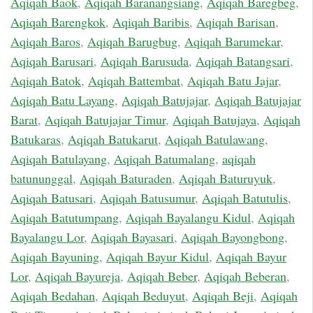
Aqiqah Baok
,
Aqiqah Baranangsiang
,
Aqiqah Baregbeg
,
Aqiqah Barengkok
,
Aqiqah Baribis
,
Aqiqah Barisan
,
Aqiqah Baros
,
Aqiqah Barugbug
,
Aqiqah Barumekar
,
Aqiqah Barusari
,
Aqiqah Barusuda
,
Aqiqah Batangsari
,
Aqiqah Batok
,
Aqiqah Battembat
,
Aqiqah Batu Jajar
,
Aqiqah Batu Layang
,
Aqiqah Batujajar
,
Aqiqah Batujajar
Barat
,
Aqiqah Batujajar Timur
,
Aqiqah Batujaya
,
Aqiqah
Batukaras
,
Aqiqah Batukarut
,
Aqiqah Batulawang
,
Aqiqah Batulayang
,
Aqiqah Batumalang
,
aqiqah
batununggal
,
Aqiqah Baturaden
,
Aqiqah Baturuyuk
,
Aqiqah Batusari
,
Aqiqah Batusumur
,
Aqiqah Batutulis
,
Aqiqah Batutumpang
,
Aqiqah Bayalangu Kidul
,
Aqiqah
Bayalangu Lor
,
Aqiqah Bayasari
,
Aqiqah Bayongbong
,
Aqiqah Bayuning
,
Aqiqah Bayur Kidul
,
Aqiqah Bayur
Lor
,
Aqiqah Bayureja
,
Aqiqah Beber
,
Aqiqah Beberan
,
Aqiqah Bedahan
,
Aqiqah Beduyut
,
Aqiqah Beji
,
Aqiqah