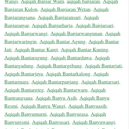
Wangi
,
Aqiqah Banjar Waru
,
aqiqah banjaran
,
Aqiqah
Banjaran Kulon
,
Aqiqah Banjaran Wetan
,
Aqiqah
Banjarangsana
,
Aqiqah Banjaransari
,
Aqiqah
Banjaranyar
,
Aqiqah Banjarharja
,
Aqiqah Banjarsari
,
Aqiqah Banjarwangi
,
Aqiqah Banjarwangunan
,
Aqiqah
Banjarwaringin
,
Aqiqah Bantar Agung
,
Aqiqah Bantar
Jati
,
Aqiqah Bantar Karet
,
Aqiqah Bantar Kuning
,
Aqiqah Bantaragung
,
Aqiqah Bantardawa
,
Aqiqah
Bantargadung
,
Aqiqah Bantargebang
,
Aqiqah Bantarjati
,
Aqiqah Bantarjaya
,
Aqiqah Bantarkalong
,
Aqiqah
Bantarmara
,
Aqiqah Bantarpanjang
,
Aqiqah Bantarsari
,
Aqiqah Bantarujeg
,
Aqiqah Bantarwaru
,
Aqiqah
Bantrangsana
,
Aqiqah Banyu Asih
,
Aqiqah Banyu
Resmi
,
Aqiqah Banyu Wangi
,
Aqiqah Banyuasih
,
Aqiqah Banyumurni
,
Aqiqah Banyurasa
,
Aqiqah
Banyuresmi
,
Aqiqah Banyusari
,
Aqiqah Banyuwangi
,