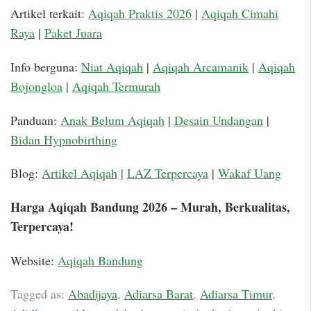
Artikel terkait:
Aqiqah Praktis 2026
|
Aqiqah Cimahi
Raya
|
Paket Juara
Info berguna:
Niat Aqiqah
|
Aqiqah Arcamanik
|
Aqiqah
Bojongloa
|
Aqiqah Termurah
Panduan:
Anak Belum Aqiqah
|
Desain Undangan
|
Bidan Hypnobirthing
Blog:
Artikel Aqiqah
|
LAZ Terpercaya
|
Wakaf Uang
Harga Aqiqah Bandung 2026 – Murah, Berkualitas,
Terpercaya!
Website:
Aqiqah Bandung
Tagged as:
Abadijaya
,
Adiarsa Barat
,
Adiarsa Timur
,