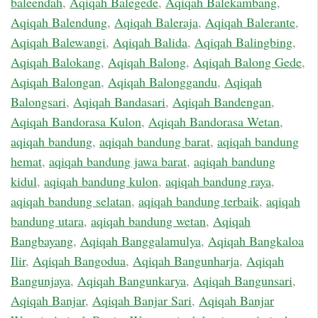
baleendah
,
Aqiqah Balegede
,
Aqiqah Balekambang
,
Aqiqah Balendung
,
Aqiqah Baleraja
,
Aqiqah Balerante
,
Aqiqah Balewangi
,
Aqiqah Balida
,
Aqiqah Balingbing
,
Aqiqah Balokang
,
Aqiqah Balong
,
Aqiqah Balong Gede
,
Aqiqah Balongan
,
Aqiqah Balonggandu
,
Aqiqah
Balongsari
,
Aqiqah Bandasari
,
Aqiqah Bandengan
,
Aqiqah Bandorasa Kulon
,
Aqiqah Bandorasa Wetan
,
aqiqah bandung
,
aqiqah bandung barat
,
aqiqah bandung
hemat
,
aqiqah bandung jawa barat
,
aqiqah bandung
kidul
,
aqiqah bandung kulon
,
aqiqah bandung raya
,
aqiqah bandung selatan
,
aqiqah bandung terbaik
,
aqiqah
bandung utara
,
aqiqah bandung wetan
,
Aqiqah
Bangbayang
,
Aqiqah Banggalamulya
,
Aqiqah Bangkaloa
Ilir
,
Aqiqah Bangodua
,
Aqiqah Bangunharja
,
Aqiqah
Bangunjaya
,
Aqiqah Bangunkarya
,
Aqiqah Bangunsari
,
Aqiqah Banjar
,
Aqiqah Banjar Sari
,
Aqiqah Banjar