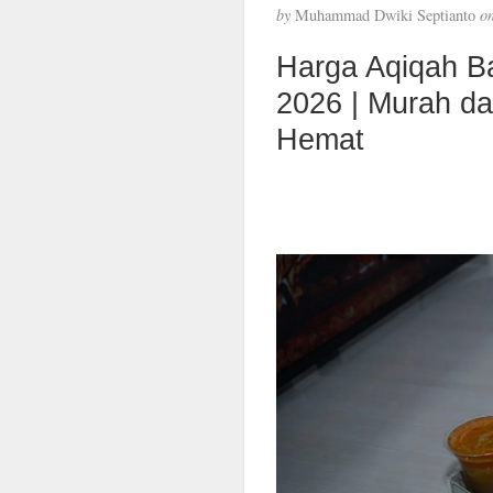
by
Muhammad Dwiki Septianto
o
Harga Aqiqah B
2026 | Murah d
Hemat