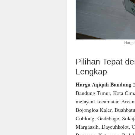
Harga
Pilihan Tepat 
Lengkap
Harga Aqiqah Bandung
2
Bandung Timur, Kota Cima
melayani kecamatan Arcam
Bojongloa Kaler, Buahbatu
Coblong, Gedebage, Sukaja
Margaasih, Dayeuhkolot, C