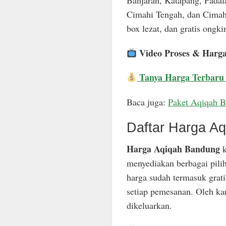
Banjaran, Katapang, Padal
Cimahi Tengah, dan Cimahi
box lezat, dan gratis ongkir
Video Proses & Harg
Tanya Harga Terbaru
Baca juga:
Paket Aqiqah 
Daftar Harga A
Harga Aqiqah Bandung
k
menyediakan berbagai pili
harga sudah termasuk grat
setiap pemesanan. Oleh ka
dikeluarkan.