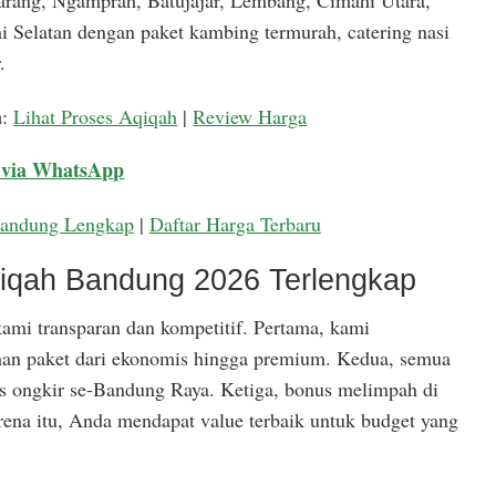
arang, Ngamprah, Batujajar, Lembang, Cimahi Utara,
 Selatan dengan paket kambing termurah, catering nasi
.
a
:
Lihat Proses Aqiqah
|
Review Harga
 via WhatsApp
Bandung Lengkap
|
Daftar Harga Terbaru
qiqah Bandung 2026 Terlengkap
ami transparan dan kompetitif. Pertama, kami
han paket dari ekonomis hingga premium. Kedua, semua
is ongkir se-Bandung Raya. Ketiga, bonus melimpah di
rena itu, Anda mendapat value terbaik untuk budget yang