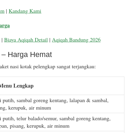
um
|
Kandang Kami
arga
|
Biaya Aqiqah Detail
|
Aqiqah Bandung 2026
k – Harga Hemat
ket nasi kotak pelengkap sangat terjangkau:
 Menu Lengkap
i putih, sambal goreng kentang, lalapan & sambal,
ang, kerupuk, air minum
i putih, telur balado/semur, sambal goreng kentang,
apan, pisang, kerupuk, air minum