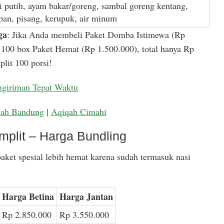
i putih, ayam bakar/goreng, sambal goreng kentang,
apan, pisang, kerupuk, air minum
ga
: Jika Anda membeli Paket Domba Istimewa (Rp
100 box Paket Hemat (Rp 1.500.000), total hanya Rp
lit 100 porsi!
ngiriman Tepat Waktu
qah Bandung
|
Aqiqah Cimahi
mplit – Harga Bundling
aket spesial lebih hemat karena sudah termasuk nasi
Harga Betina
Harga Jantan
Rp 2.850.000
Rp 3.550.000