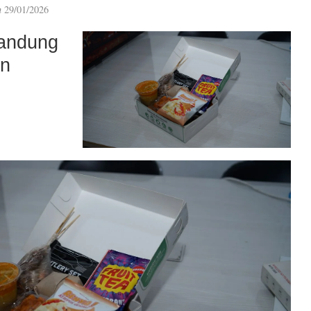
n
29/01/2026
andung
an