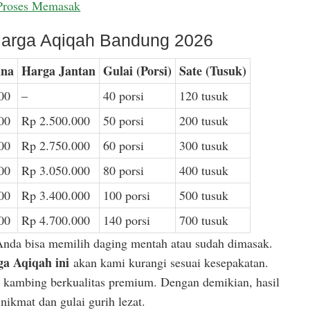
Proses Memasak
arga Aqiqah Bandung 2026
ina
Harga Jantan
Gulai (Porsi)
Sate (Tusuk)
00
–
40 porsi
120 tusuk
00
Rp 2.500.000
50 porsi
200 tusuk
00
Rp 2.750.000
60 porsi
300 tusuk
00
Rp 3.050.000
80 porsi
400 tusuk
00
Rp 3.400.000
100 porsi
500 tusuk
00
Rp 4.700.000
140 porsi
700 tusuk
Anda bisa memilih daging mentah atau sudah dimasak.
a Aqiqah ini
akan kami kurangi sesuai kesepakatan.
or kambing berkualitas premium. Dengan demikian, hasil
ikmat dan gulai gurih lezat.