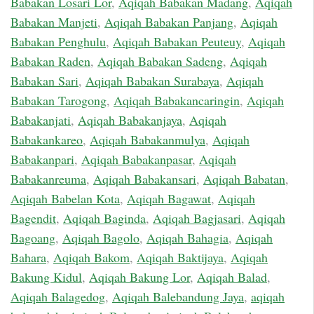
Babakan Losari Lor
,
Aqiqah Babakan Madang
,
Aqiqah
Babakan Manjeti
,
Aqiqah Babakan Panjang
,
Aqiqah
Babakan Penghulu
,
Aqiqah Babakan Peuteuy
,
Aqiqah
Babakan Raden
,
Aqiqah Babakan Sadeng
,
Aqiqah
Babakan Sari
,
Aqiqah Babakan Surabaya
,
Aqiqah
Babakan Tarogong
,
Aqiqah Babakancaringin
,
Aqiqah
Babakanjati
,
Aqiqah Babakanjaya
,
Aqiqah
Babakankareo
,
Aqiqah Babakanmulya
,
Aqiqah
Babakanpari
,
Aqiqah Babakanpasar
,
Aqiqah
Babakanreuma
,
Aqiqah Babakansari
,
Aqiqah Babatan
,
Aqiqah Babelan Kota
,
Aqiqah Bagawat
,
Aqiqah
Bagendit
,
Aqiqah Baginda
,
Aqiqah Bagjasari
,
Aqiqah
Bagoang
,
Aqiqah Bagolo
,
Aqiqah Bahagia
,
Aqiqah
Bahara
,
Aqiqah Bakom
,
Aqiqah Baktijaya
,
Aqiqah
Bakung Kidul
,
Aqiqah Bakung Lor
,
Aqiqah Balad
,
Aqiqah Balagedog
,
Aqiqah Balebandung Jaya
,
aqiqah