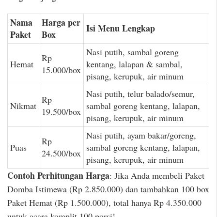
Nama
Harga per
Isi Menu Lengkap
Paket
Box
Nasi putih, sambal goreng
Rp
Hemat
kentang, lalapan & sambal,
15.000/box
pisang, kerupuk, air minum
Nasi putih, telur balado/semur,
Rp
Nikmat
sambal goreng kentang, lalapan,
19.500/box
pisang, kerupuk, air minum
Nasi putih, ayam bakar/goreng,
Rp
Puas
sambal goreng kentang, lalapan,
24.500/box
pisang, kerupuk, air minum
Contoh Perhitungan Harga
: Jika Anda membeli Paket
Domba Istimewa (Rp 2.850.000) dan tambahkan 100 box
Paket Hemat (Rp 1.500.000), total hanya Rp 4.350.000
untuk acara komplit 100 porsi!