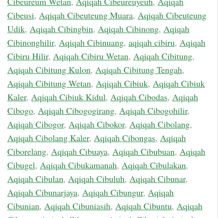
Cibeureum Wetan
,
Aqiqah Cibeureuyeuh
,
Aqiqah
Cibeusi
,
Aqiqah Cibeuteung Muara
,
Aqiqah Cibeuteung
Udik
,
Aqiqah Cibingbin
,
Aqiqah Cibinong
,
Aqiqah
Cibinonghilir
,
Aqiqah Cibinuang
,
aqiqah cibiru
,
Aqiqah
Cibiru Hilir
,
Aqiqah Cibiru Wetan
,
Aqiqah Cibitung
,
Aqiqah Cibitung Kulon
,
Aqiqah Cibitung Tengah
,
Aqiqah Cibitung Wetan
,
Aqiqah Cibiuk
,
Aqiqah Cibiuk
Kaler
,
Aqiqah Cibiuk Kidul
,
Aqiqah Cibodas
,
Aqiqah
Cibogo
,
Aqiqah Cibogogirang
,
Aqiqah Cibogohilir
,
Aqiqah Cibogor
,
Aqiqah Cibokor
,
Aqiqah Cibolang
,
Aqiqah Cibolang Kaler
,
Aqiqah Cibongas
,
Aqiqah
Ciborelang
,
Aqiqah Cibuaya
,
Aqiqah Cibubuan
,
Aqiqah
Cibugel
,
Aqiqah Cibukamanah
,
Aqiqah Cibulakan
,
Aqiqah Cibulan
,
Aqiqah Cibuluh
,
Aqiqah Cibunar
,
Aqiqah Cibunarjaya
,
Aqiqah Cibungur
,
Aqiqah
Cibunian
,
Aqiqah Cibuniasih
,
Aqiqah Cibuntu
,
Aqiqah