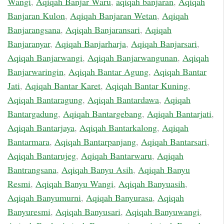
Wangi
,
Aqiqah Banjar Waru
,
aqiqah banjaran
,
Aqiqah
Banjaran Kulon
,
Aqiqah Banjaran Wetan
,
Aqiqah
Banjarangsana
,
Aqiqah Banjaransari
,
Aqiqah
Banjaranyar
,
Aqiqah Banjarharja
,
Aqiqah Banjarsari
,
Aqiqah Banjarwangi
,
Aqiqah Banjarwangunan
,
Aqiqah
Banjarwaringin
,
Aqiqah Bantar Agung
,
Aqiqah Bantar
Jati
,
Aqiqah Bantar Karet
,
Aqiqah Bantar Kuning
,
Aqiqah Bantaragung
,
Aqiqah Bantardawa
,
Aqiqah
Bantargadung
,
Aqiqah Bantargebang
,
Aqiqah Bantarjati
,
Aqiqah Bantarjaya
,
Aqiqah Bantarkalong
,
Aqiqah
Bantarmara
,
Aqiqah Bantarpanjang
,
Aqiqah Bantarsari
,
Aqiqah Bantarujeg
,
Aqiqah Bantarwaru
,
Aqiqah
Bantrangsana
,
Aqiqah Banyu Asih
,
Aqiqah Banyu
Resmi
,
Aqiqah Banyu Wangi
,
Aqiqah Banyuasih
,
Aqiqah Banyumurni
,
Aqiqah Banyurasa
,
Aqiqah
Banyuresmi
,
Aqiqah Banyusari
,
Aqiqah Banyuwangi
,