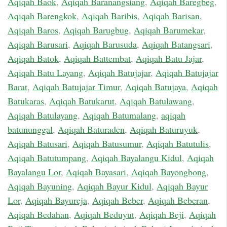
Aqiqah Baok
,
Aqiqah Baranangsiang
,
Aqiqah Baregbeg
,
Aqiqah Barengkok
,
Aqiqah Baribis
,
Aqiqah Barisan
,
Aqiqah Baros
,
Aqiqah Barugbug
,
Aqiqah Barumekar
,
Aqiqah Barusari
,
Aqiqah Barusuda
,
Aqiqah Batangsari
,
Aqiqah Batok
,
Aqiqah Battembat
,
Aqiqah Batu Jajar
,
Aqiqah Batu Layang
,
Aqiqah Batujajar
,
Aqiqah Batujajar
Barat
,
Aqiqah Batujajar Timur
,
Aqiqah Batujaya
,
Aqiqah
Batukaras
,
Aqiqah Batukarut
,
Aqiqah Batulawang
,
Aqiqah Batulayang
,
Aqiqah Batumalang
,
aqiqah
batununggal
,
Aqiqah Baturaden
,
Aqiqah Baturuyuk
,
Aqiqah Batusari
,
Aqiqah Batusumur
,
Aqiqah Batutulis
,
Aqiqah Batutumpang
,
Aqiqah Bayalangu Kidul
,
Aqiqah
Bayalangu Lor
,
Aqiqah Bayasari
,
Aqiqah Bayongbong
,
Aqiqah Bayuning
,
Aqiqah Bayur Kidul
,
Aqiqah Bayur
Lor
,
Aqiqah Bayureja
,
Aqiqah Beber
,
Aqiqah Beberan
,
Aqiqah Bedahan
,
Aqiqah Beduyut
,
Aqiqah Beji
,
Aqiqah