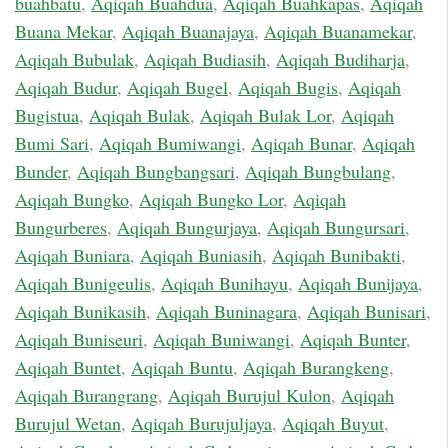
buahbatu
,
Aqiqah Buahdua
,
Aqiqah Buahkapas
,
Aqiqah
Buana Mekar
,
Aqiqah Buanajaya
,
Aqiqah Buanamekar
,
Aqiqah Bubulak
,
Aqiqah Budiasih
,
Aqiqah Budiharja
,
Aqiqah Budur
,
Aqiqah Bugel
,
Aqiqah Bugis
,
Aqiqah
Bugistua
,
Aqiqah Bulak
,
Aqiqah Bulak Lor
,
Aqiqah
Bumi Sari
,
Aqiqah Bumiwangi
,
Aqiqah Bunar
,
Aqiqah
Bunder
,
Aqiqah Bungbangsari
,
Aqiqah Bungbulang
,
Aqiqah Bungko
,
Aqiqah Bungko Lor
,
Aqiqah
Bungurberes
,
Aqiqah Bungurjaya
,
Aqiqah Bungursari
,
Aqiqah Buniara
,
Aqiqah Buniasih
,
Aqiqah Bunibakti
,
Aqiqah Bunigeulis
,
Aqiqah Bunihayu
,
Aqiqah Bunijaya
,
Aqiqah Bunikasih
,
Aqiqah Buninagara
,
Aqiqah Bunisari
,
Aqiqah Buniseuri
,
Aqiqah Buniwangi
,
Aqiqah Bunter
,
Aqiqah Buntet
,
Aqiqah Buntu
,
Aqiqah Burangkeng
,
Aqiqah Burangrang
,
Aqiqah Burujul Kulon
,
Aqiqah
Burujul Wetan
,
Aqiqah Burujuljaya
,
Aqiqah Buyut
,