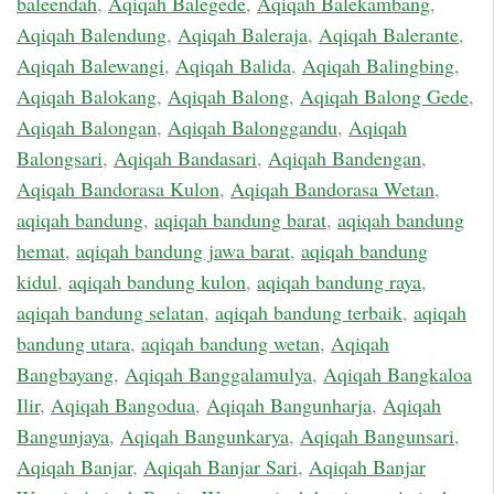
baleendah
,
Aqiqah Balegede
,
Aqiqah Balekambang
,
Aqiqah Balendung
,
Aqiqah Baleraja
,
Aqiqah Balerante
,
Aqiqah Balewangi
,
Aqiqah Balida
,
Aqiqah Balingbing
,
Aqiqah Balokang
,
Aqiqah Balong
,
Aqiqah Balong Gede
,
Aqiqah Balongan
,
Aqiqah Balonggandu
,
Aqiqah
Balongsari
,
Aqiqah Bandasari
,
Aqiqah Bandengan
,
Aqiqah Bandorasa Kulon
,
Aqiqah Bandorasa Wetan
,
aqiqah bandung
,
aqiqah bandung barat
,
aqiqah bandung
hemat
,
aqiqah bandung jawa barat
,
aqiqah bandung
kidul
,
aqiqah bandung kulon
,
aqiqah bandung raya
,
aqiqah bandung selatan
,
aqiqah bandung terbaik
,
aqiqah
bandung utara
,
aqiqah bandung wetan
,
Aqiqah
Bangbayang
,
Aqiqah Banggalamulya
,
Aqiqah Bangkaloa
Ilir
,
Aqiqah Bangodua
,
Aqiqah Bangunharja
,
Aqiqah
Bangunjaya
,
Aqiqah Bangunkarya
,
Aqiqah Bangunsari
,
Aqiqah Banjar
,
Aqiqah Banjar Sari
,
Aqiqah Banjar