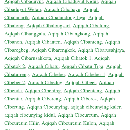
Aqiqah Cibaduyut
,
Aqiqah Cibaduyut Kidul
,
Aqiqah
Cibaduyut Wetan
,
Aqiqah Cibahayu
,
Aqiqah
Cibalanarik
,
Aqiqah Cibalandong Jaya
,
Aqiqah
Cibalong
,
Aqiqah Cibalongsari
,
Aqiqah Cibalung
,
Aqiqah Cibanggala
,
Aqiqah Cibangkong
,
Aqiqah
Cibanon
,
Aqiqah Cibanten
,
Aqiqah Cibanteng
,
Aqiqah
Cibaregbeg
,
Aqiqah Cibarengkok
,
Aqiqah Cibarusahjaya
,
Aqiqah Cibarusahkota
,
Aqiqah Cibatok 1
,
Aqiqah
Cibatok 2
,
Aqiqah Cibatu
,
Aqiqah Cibatu Tiga
,
Aqiqah
Cibatuireng
,
Aqiqah Cibeber
,
Aqiqah Cibeber 1
,
Aqiqah
Cibeber 2
,
Aqiqah Cibedug
,
Aqiqah Cibeet
,
Aqiqah
Cibenda
,
Aqiqah Cibening
,
Aqiqah Cibentang
,
Aqiqah
Cibentar
,
Aqiqah Cibereng
,
Aqiqah Ciberes
,
Aqiqah
Ciberung
,
Aqiqah Cibeunying
,
aqiqah cibeunying kaler
,
aqiqah cibeunying kidul
,
Aqiqah Cibeureum
,
Aqiqah
Cibeureum Hilir
,
Aqiqah Cibeureum Kulon
,
Aqiqah