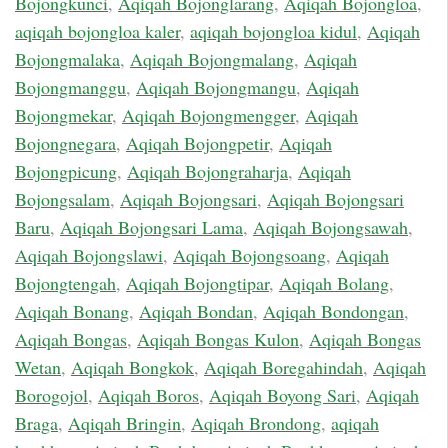
Bojongkunci
,
Aqiqah Bojonglarang
,
Aqiqah Bojongloa
,
aqiqah bojongloa kaler
,
aqiqah bojongloa kidul
,
Aqiqah
Bojongmalaka
,
Aqiqah Bojongmalang
,
Aqiqah
Bojongmanggu
,
Aqiqah Bojongmangu
,
Aqiqah
Bojongmekar
,
Aqiqah Bojongmengger
,
Aqiqah
Bojongnegara
,
Aqiqah Bojongpetir
,
Aqiqah
Bojongpicung
,
Aqiqah Bojongraharja
,
Aqiqah
Bojongsalam
,
Aqiqah Bojongsari
,
Aqiqah Bojongsari
Baru
,
Aqiqah Bojongsari Lama
,
Aqiqah Bojongsawah
,
Aqiqah Bojongslawi
,
Aqiqah Bojongsoang
,
Aqiqah
Bojongtengah
,
Aqiqah Bojongtipar
,
Aqiqah Bolang
,
Aqiqah Bonang
,
Aqiqah Bondan
,
Aqiqah Bondongan
,
Aqiqah Bongas
,
Aqiqah Bongas Kulon
,
Aqiqah Bongas
Wetan
,
Aqiqah Bongkok
,
Aqiqah Boregahindah
,
Aqiqah
Borogojol
,
Aqiqah Boros
,
Aqiqah Boyong Sari
,
Aqiqah
Braga
,
Aqiqah Bringin
,
Aqiqah Brondong
,
aqiqah