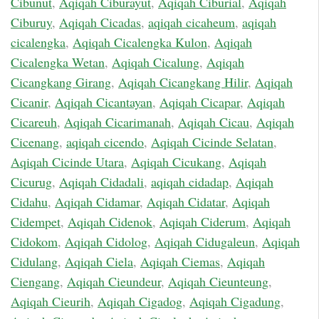
Cibunut
,
Aqiqah Ciburayut
,
Aqiqah Ciburial
,
Aqiqah
Ciburuy
,
Aqiqah Cicadas
,
aqiqah cicaheum
,
aqiqah
cicalengka
,
Aqiqah Cicalengka Kulon
,
Aqiqah
Cicalengka Wetan
,
Aqiqah Cicalung
,
Aqiqah
Cicangkang Girang
,
Aqiqah Cicangkang Hilir
,
Aqiqah
Cicanir
,
Aqiqah Cicantayan
,
Aqiqah Cicapar
,
Aqiqah
Cicareuh
,
Aqiqah Cicarimanah
,
Aqiqah Cicau
,
Aqiqah
Cicenang
,
aqiqah cicendo
,
Aqiqah Cicinde Selatan
,
Aqiqah Cicinde Utara
,
Aqiqah Cicukang
,
Aqiqah
Cicurug
,
Aqiqah Cidadali
,
aqiqah cidadap
,
Aqiqah
Cidahu
,
Aqiqah Cidamar
,
Aqiqah Cidatar
,
Aqiqah
Cidempet
,
Aqiqah Cidenok
,
Aqiqah Ciderum
,
Aqiqah
Cidokom
,
Aqiqah Cidolog
,
Aqiqah Cidugaleun
,
Aqiqah
Cidulang
,
Aqiqah Ciela
,
Aqiqah Ciemas
,
Aqiqah
Ciengang
,
Aqiqah Cieundeur
,
Aqiqah Cieunteung
,
Aqiqah Cieurih
,
Aqiqah Cigadog
,
Aqiqah Cigadung
,