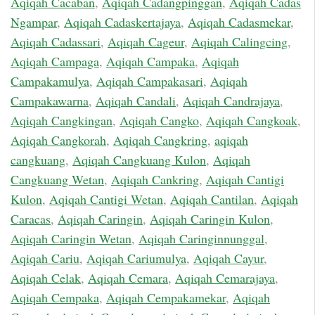
Aqiqah Cacaban
,
Aqiqah Cadangpinggan
,
Aqiqah Cadas
Ngampar
,
Aqiqah Cadaskertajaya
,
Aqiqah Cadasmekar
,
Aqiqah Cadassari
,
Aqiqah Cageur
,
Aqiqah Calingcing
,
Aqiqah Campaga
,
Aqiqah Campaka
,
Aqiqah
Campakamulya
,
Aqiqah Campakasari
,
Aqiqah
Campakawarna
,
Aqiqah Candali
,
Aqiqah Candrajaya
,
Aqiqah Cangkingan
,
Aqiqah Cangko
,
Aqiqah Cangkoak
,
Aqiqah Cangkorah
,
Aqiqah Cangkring
,
aqiqah
cangkuang
,
Aqiqah Cangkuang Kulon
,
Aqiqah
Cangkuang Wetan
,
Aqiqah Cankring
,
Aqiqah Cantigi
Kulon
,
Aqiqah Cantigi Wetan
,
Aqiqah Cantilan
,
Aqiqah
Caracas
,
Aqiqah Caringin
,
Aqiqah Caringin Kulon
,
Aqiqah Caringin Wetan
,
Aqiqah Caringinnunggal
,
Aqiqah Cariu
,
Aqiqah Cariumulya
,
Aqiqah Cayur
,
Aqiqah Celak
,
Aqiqah Cemara
,
Aqiqah Cemarajaya
,
Aqiqah Cempaka
,
Aqiqah Cempakamekar
,
Aqiqah