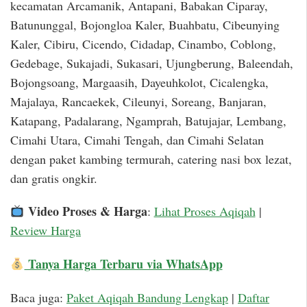
kecamatan Arcamanik, Antapani, Babakan Ciparay,
Batununggal, Bojongloa Kaler, Buahbatu, Cibeunying
Kaler, Cibiru, Cicendo, Cidadap, Cinambo, Coblong,
Gedebage, Sukajadi, Sukasari, Ujungberung, Baleendah,
Bojongsoang, Margaasih, Dayeuhkolot, Cicalengka,
Majalaya, Rancaekek, Cileunyi, Soreang, Banjaran,
Katapang, Padalarang, Ngamprah, Batujajar, Lembang,
Cimahi Utara, Cimahi Tengah, dan Cimahi Selatan
dengan paket kambing termurah, catering nasi box lezat,
dan gratis ongkir.
Video Proses & Harga
:
Lihat Proses Aqiqah
|
Review Harga
Tanya Harga Terbaru via WhatsApp
Baca juga:
Paket Aqiqah Bandung Lengkap
|
Daftar