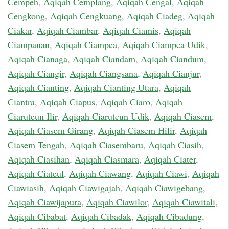
Cempeh
,
Aqiqah Cemplang
,
Aqiqah Cengal
,
Aqiqah
Cengkong
,
Aqiqah Cengkuang
,
Aqiqah Ciadeg
,
Aqiqah
Ciakar
,
Aqiqah Ciambar
,
Aqiqah Ciamis
,
Aqiqah
Ciampanan
,
Aqiqah Ciampea
,
Aqiqah Ciampea Udik
,
Aqiqah Cianaga
,
Aqiqah Ciandam
,
Aqiqah Ciandum
,
Aqiqah Ciangir
,
Aqiqah Ciangsana
,
Aqiqah Cianjur
,
Aqiqah Cianting
,
Aqiqah Cianting Utara
,
Aqiqah
Ciantra
,
Aqiqah Ciapus
,
Aqiqah Ciaro
,
Aqiqah
Ciaruteun Ilir
,
Aqiqah Ciaruteun Udik
,
Aqiqah Ciasem
,
Aqiqah Ciasem Girang
,
Aqiqah Ciasem Hilir
,
Aqiqah
Ciasem Tengah
,
Aqiqah Ciasembaru
,
Aqiqah Ciasih
,
Aqiqah Ciasihan
,
Aqiqah Ciasmara
,
Aqiqah Ciater
,
Aqiqah Ciateul
,
Aqiqah Ciawang
,
Aqiqah Ciawi
,
Aqiqah
Ciawiasih
,
Aqiqah Ciawigajah
,
Aqiqah Ciawigebang
,
Aqiqah Ciawijapura
,
Aqiqah Ciawilor
,
Aqiqah Ciawitali
,
Aqiqah Cibabat
,
Aqiqah Cibadak
,
Aqiqah Cibadung
,