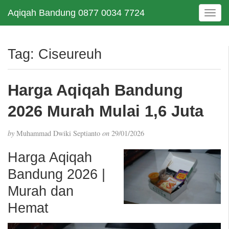
Aqiqah Bandung 0877 0034 7724
T
o
g
g
Tag:
Ciseureuh
l
e
n
Harga Aqiqah Bandung
a
v
2026 Murah Mulai 1,6 Juta
i
g
by
Muhammad Dwiki Septianto
on
29/01/2026
a
t
Harga Aqiqah
i
Bandung 2026 |
o
n
Murah dan
Hemat