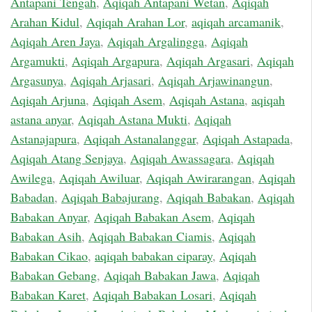
Antapani Tengah
,
Aqiqah Antapani Wetan
,
Aqiqah
Arahan Kidul
,
Aqiqah Arahan Lor
,
aqiqah arcamanik
,
Aqiqah Aren Jaya
,
Aqiqah Argalingga
,
Aqiqah
Argamukti
,
Aqiqah Argapura
,
Aqiqah Argasari
,
Aqiqah
Argasunya
,
Aqiqah Arjasari
,
Aqiqah Arjawinangun
,
Aqiqah Arjuna
,
Aqiqah Asem
,
Aqiqah Astana
,
aqiqah
astana anyar
,
Aqiqah Astana Mukti
,
Aqiqah
Astanajapura
,
Aqiqah Astanalanggar
,
Aqiqah Astapada
,
Aqiqah Atang Senjaya
,
Aqiqah Awassagara
,
Aqiqah
Awilega
,
Aqiqah Awiluar
,
Aqiqah Awirarangan
,
Aqiqah
Babadan
,
Aqiqah Babajurang
,
Aqiqah Babakan
,
Aqiqah
Babakan Anyar
,
Aqiqah Babakan Asem
,
Aqiqah
Babakan Asih
,
Aqiqah Babakan Ciamis
,
Aqiqah
Babakan Cikao
,
aqiqah babakan ciparay
,
Aqiqah
Babakan Gebang
,
Aqiqah Babakan Jawa
,
Aqiqah
Babakan Karet
,
Aqiqah Babakan Losari
,
Aqiqah