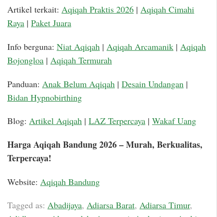
Artikel terkait:
Aqiqah Praktis 2026
|
Aqiqah Cimahi
Raya
|
Paket Juara
Info berguna:
Niat Aqiqah
|
Aqiqah Arcamanik
|
Aqiqah
Bojongloa
|
Aqiqah Termurah
Panduan:
Anak Belum Aqiqah
|
Desain Undangan
|
Bidan Hypnobirthing
Blog:
Artikel Aqiqah
|
LAZ Terpercaya
|
Wakaf Uang
Harga Aqiqah Bandung 2026 – Murah, Berkualitas,
Terpercaya!
Website:
Aqiqah Bandung
Tagged as:
Abadijaya
,
Adiarsa Barat
,
Adiarsa Timur
,