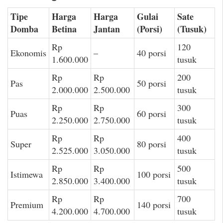
Tipe
Harga
Harga
Gulai
Sate
Domba
Betina
Jantan
(Porsi)
(Tusuk)
Rp
120
Ekonomis
–
40 porsi
1.600.000
tusuk
Rp
Rp
200
Pas
50 porsi
2.000.000
2.500.000
tusuk
Rp
Rp
300
Puas
60 porsi
2.250.000
2.750.000
tusuk
Rp
Rp
400
Super
80 porsi
2.525.000
3.050.000
tusuk
Rp
Rp
500
Istimewa
100 porsi
2.850.000
3.400.000
tusuk
Rp
Rp
700
Premium
140 porsi
4.200.000
4.700.000
tusuk