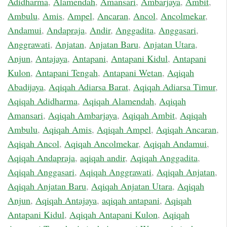
Adidharma
,
Alamendah
,
Amansari
,
Ambarjaya
,
Ambit
,
Ambulu
,
Amis
,
Ampel
,
Ancaran
,
Ancol
,
Ancolmekar
,
Andamui
,
Andapraja
,
Andir
,
Anggadita
,
Anggasari
,
Anggrawati
,
Anjatan
,
Anjatan Baru
,
Anjatan Utara
,
Anjun
,
Antajaya
,
Antapani
,
Antapani Kidul
,
Antapani
Kulon
,
Antapani Tengah
,
Antapani Wetan
,
Aqiqah
Abadijaya
,
Aqiqah Adiarsa Barat
,
Aqiqah Adiarsa Timur
,
Aqiqah Adidharma
,
Aqiqah Alamendah
,
Aqiqah
Amansari
,
Aqiqah Ambarjaya
,
Aqiqah Ambit
,
Aqiqah
Ambulu
,
Aqiqah Amis
,
Aqiqah Ampel
,
Aqiqah Ancaran
,
Aqiqah Ancol
,
Aqiqah Ancolmekar
,
Aqiqah Andamui
,
Aqiqah Andapraja
,
aqiqah andir
,
Aqiqah Anggadita
,
Aqiqah Anggasari
,
Aqiqah Anggrawati
,
Aqiqah Anjatan
,
Aqiqah Anjatan Baru
,
Aqiqah Anjatan Utara
,
Aqiqah
Anjun
,
Aqiqah Antajaya
,
aqiqah antapani
,
Aqiqah
Antapani Kidul
,
Aqiqah Antapani Kulon
,
Aqiqah