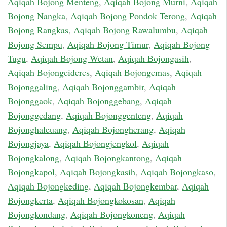
Aqiqah Bojong Menteng
,
Aqiqah Bojong Murni
,
Aqiqah
Bojong Nangka
,
Aqiqah Bojong Pondok Terong
,
Aqiqah
Bojong Rangkas
,
Aqiqah Bojong Rawalumbu
,
Aqiqah
Bojong Sempu
,
Aqiqah Bojong Timur
,
Aqiqah Bojong
Tugu
,
Aqiqah Bojong Wetan
,
Aqiqah Bojongasih
,
Aqiqah Bojongcideres
,
Aqiqah Bojongemas
,
Aqiqah
Bojonggaling
,
Aqiqah Bojonggambir
,
Aqiqah
Bojonggaok
,
Aqiqah Bojonggebang
,
Aqiqah
Bojonggedang
,
Aqiqah Bojonggenteng
,
Aqiqah
Bojonghaleuang
,
Aqiqah Bojongherang
,
Aqiqah
Bojongjaya
,
Aqiqah Bojongjengkol
,
Aqiqah
Bojongkalong
,
Aqiqah Bojongkantong
,
Aqiqah
Bojongkapol
,
Aqiqah Bojongkasih
,
Aqiqah Bojongkaso
,
Aqiqah Bojongkeding
,
Aqiqah Bojongkembar
,
Aqiqah
Bojongkerta
,
Aqiqah Bojongkokosan
,
Aqiqah
Bojongkondang
,
Aqiqah Bojongkoneng
,
Aqiqah