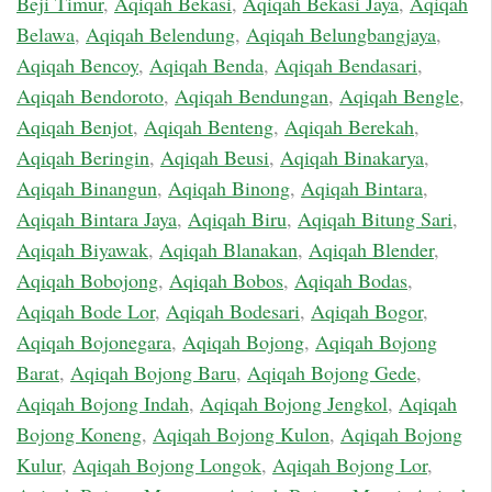
Beji Timur
,
Aqiqah Bekasi
,
Aqiqah Bekasi Jaya
,
Aqiqah
Belawa
,
Aqiqah Belendung
,
Aqiqah Belungbangjaya
,
Aqiqah Bencoy
,
Aqiqah Benda
,
Aqiqah Bendasari
,
Aqiqah Bendoroto
,
Aqiqah Bendungan
,
Aqiqah Bengle
,
Aqiqah Benjot
,
Aqiqah Benteng
,
Aqiqah Berekah
,
Aqiqah Beringin
,
Aqiqah Beusi
,
Aqiqah Binakarya
,
Aqiqah Binangun
,
Aqiqah Binong
,
Aqiqah Bintara
,
Aqiqah Bintara Jaya
,
Aqiqah Biru
,
Aqiqah Bitung Sari
,
Aqiqah Biyawak
,
Aqiqah Blanakan
,
Aqiqah Blender
,
Aqiqah Bobojong
,
Aqiqah Bobos
,
Aqiqah Bodas
,
Aqiqah Bode Lor
,
Aqiqah Bodesari
,
Aqiqah Bogor
,
Aqiqah Bojonegara
,
Aqiqah Bojong
,
Aqiqah Bojong
Barat
,
Aqiqah Bojong Baru
,
Aqiqah Bojong Gede
,
Aqiqah Bojong Indah
,
Aqiqah Bojong Jengkol
,
Aqiqah
Bojong Koneng
,
Aqiqah Bojong Kulon
,
Aqiqah Bojong
Kulur
,
Aqiqah Bojong Longok
,
Aqiqah Bojong Lor
,