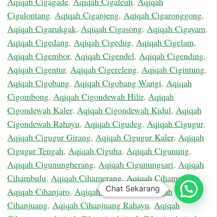
Aqiqah Cigagade
,
Aqiqah Cigaleuh
,
Aqiqah
Cigalontang
,
Aqiqah Ciganjeng
,
Aqiqah Cigaronggong
,
Aqiqah Cigarukgak
,
Aqiqah Cigasong
,
Aqiqah Cigayam
,
Aqiqah Cigedang
,
Aqiqah Cigedug
,
Aqiqah Cigelam
,
Aqiqah Cigembor
,
Aqiqah Cigendel
,
Aqiqah Cigending
,
Aqiqah Cigentur
,
Aqiqah Cigereleng
,
Aqiqah Cigintung
,
Aqiqah Cigobang
,
Aqiqah Cigobang Wangi
,
Aqiqah
Cigombong
,
Aqiqah Cigondewah Hilir
,
Aqiqah
Cigondewah Kaler
,
Aqiqah Cigondewah Kidul
,
Aqiqah
Cigondewah Rahayu
,
Aqiqah Cigudeg
,
Aqiqah Cigugur
,
Aqiqah Cigugur Girang
,
Aqiqah Cigugur Kaler
,
Aqiqah
Cigugur Tengah
,
Aqiqah Ciguha
,
Aqiqah Cigunung
,
Aqiqah Cigunungherang
,
Aqiqah Cigunungsari
,
Aqiqah
Cihambulu
,
Aqiqah Cihamerang
,
Aqiqah Cihampelas
,
Chat Sekarang
Aqiqah Cihanjaro
,
Aqiqah Cihanjawar
,
Aqiqah
Cihanjuang
,
Aqiqah Cihanjuang Rahayu
,
Aqiqah