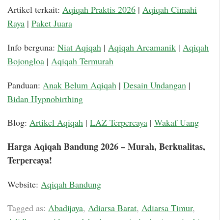
Artikel terkait:
Aqiqah Praktis 2026
|
Aqiqah Cimahi
Raya
|
Paket Juara
Info berguna:
Niat Aqiqah
|
Aqiqah Arcamanik
|
Aqiqah
Bojongloa
|
Aqiqah Termurah
Panduan:
Anak Belum Aqiqah
|
Desain Undangan
|
Bidan Hypnobirthing
Blog:
Artikel Aqiqah
|
LAZ Terpercaya
|
Wakaf Uang
Harga Aqiqah Bandung 2026 – Murah, Berkualitas,
Terpercaya!
Website:
Aqiqah Bandung
Tagged as:
Abadijaya
,
Adiarsa Barat
,
Adiarsa Timur
,