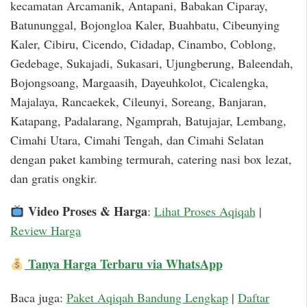
kecamatan Arcamanik, Antapani, Babakan Ciparay,
Batununggal, Bojongloa Kaler, Buahbatu, Cibeunying
Kaler, Cibiru, Cicendo, Cidadap, Cinambo, Coblong,
Gedebage, Sukajadi, Sukasari, Ujungberung, Baleendah,
Bojongsoang, Margaasih, Dayeuhkolot, Cicalengka,
Majalaya, Rancaekek, Cileunyi, Soreang, Banjaran,
Katapang, Padalarang, Ngamprah, Batujajar, Lembang,
Cimahi Utara, Cimahi Tengah, dan Cimahi Selatan
dengan paket kambing termurah, catering nasi box lezat,
dan gratis ongkir.
Video Proses & Harga
:
Lihat Proses Aqiqah
|
Review Harga
Tanya Harga Terbaru via WhatsApp
Baca juga:
Paket Aqiqah Bandung Lengkap
|
Daftar