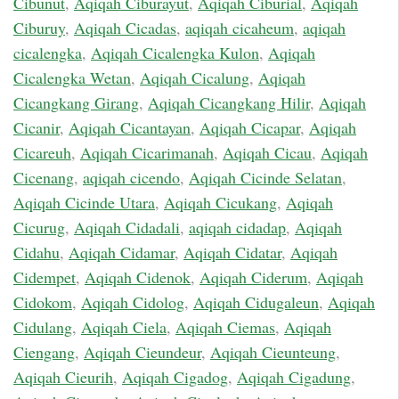
Cibunut
,
Aqiqah Ciburayut
,
Aqiqah Ciburial
,
Aqiqah
Ciburuy
,
Aqiqah Cicadas
,
aqiqah cicaheum
,
aqiqah
cicalengka
,
Aqiqah Cicalengka Kulon
,
Aqiqah
Cicalengka Wetan
,
Aqiqah Cicalung
,
Aqiqah
Cicangkang Girang
,
Aqiqah Cicangkang Hilir
,
Aqiqah
Cicanir
,
Aqiqah Cicantayan
,
Aqiqah Cicapar
,
Aqiqah
Cicareuh
,
Aqiqah Cicarimanah
,
Aqiqah Cicau
,
Aqiqah
Cicenang
,
aqiqah cicendo
,
Aqiqah Cicinde Selatan
,
Aqiqah Cicinde Utara
,
Aqiqah Cicukang
,
Aqiqah
Cicurug
,
Aqiqah Cidadali
,
aqiqah cidadap
,
Aqiqah
Cidahu
,
Aqiqah Cidamar
,
Aqiqah Cidatar
,
Aqiqah
Cidempet
,
Aqiqah Cidenok
,
Aqiqah Ciderum
,
Aqiqah
Cidokom
,
Aqiqah Cidolog
,
Aqiqah Cidugaleun
,
Aqiqah
Cidulang
,
Aqiqah Ciela
,
Aqiqah Ciemas
,
Aqiqah
Ciengang
,
Aqiqah Cieundeur
,
Aqiqah Cieunteung
,
Aqiqah Cieurih
,
Aqiqah Cigadog
,
Aqiqah Cigadung
,