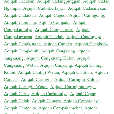
Aqiqah Cacaban
,
Aqiqah Cadangpinggan
,
Aqiqah Cadas
Ngampar
,
Aqiqah Cadaskertajaya
,
Aqiqah Cadasmekar
,
Aqiqah Cadassari
,
Aqiqah Cageur
,
Aqiqah Calingcing
,
Aqiqah Campaga
,
Aqiqah Campaka
,
Aqiqah
Campakamulya
,
Aqiqah Campakasari
,
Aqiqah
Campakawarna
,
Aqiqah Candali
,
Aqiqah Candrajaya
,
Aqiqah Cangkingan
,
Aqiqah Cangko
,
Aqiqah Cangkoak
,
Aqiqah Cangkorah
,
Aqiqah Cangkring
,
aqiqah
cangkuang
,
Aqiqah Cangkuang Kulon
,
Aqiqah
Cangkuang Wetan
,
Aqiqah Cankring
,
Aqiqah Cantigi
Kulon
,
Aqiqah Cantigi Wetan
,
Aqiqah Cantilan
,
Aqiqah
Caracas
,
Aqiqah Caringin
,
Aqiqah Caringin Kulon
,
Aqiqah Caringin Wetan
,
Aqiqah Caringinnunggal
,
Aqiqah Cariu
,
Aqiqah Cariumulya
,
Aqiqah Cayur
,
Aqiqah Celak
,
Aqiqah Cemara
,
Aqiqah Cemarajaya
,
Aqiqah Cempaka
,
Aqiqah Cempakamekar
,
Aqiqah