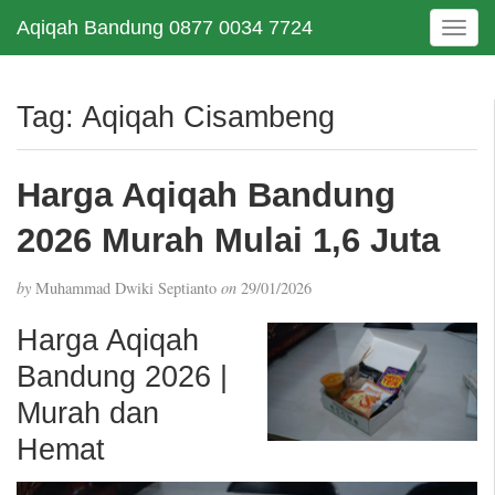
Aqiqah Bandung 0877 0034 7724
T
o
g
g
Tag:
Aqiqah Cisambeng
l
e
n
Harga Aqiqah Bandung
a
v
2026 Murah Mulai 1,6 Juta
i
g
by
Muhammad Dwiki Septianto
on
29/01/2026
a
t
Harga Aqiqah
i
Bandung 2026 |
o
n
Murah dan
Hemat