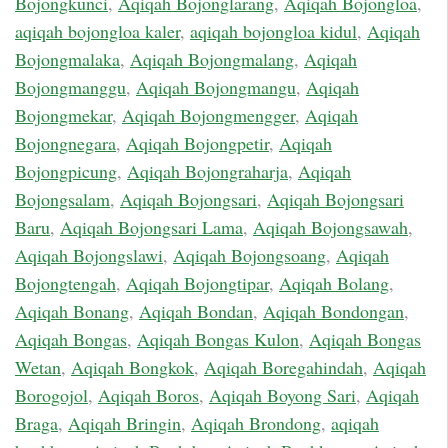
Bojongkunci
,
Aqiqah Bojonglarang
,
Aqiqah Bojongloa
,
aqiqah bojongloa kaler
,
aqiqah bojongloa kidul
,
Aqiqah
Bojongmalaka
,
Aqiqah Bojongmalang
,
Aqiqah
Bojongmanggu
,
Aqiqah Bojongmangu
,
Aqiqah
Bojongmekar
,
Aqiqah Bojongmengger
,
Aqiqah
Bojongnegara
,
Aqiqah Bojongpetir
,
Aqiqah
Bojongpicung
,
Aqiqah Bojongraharja
,
Aqiqah
Bojongsalam
,
Aqiqah Bojongsari
,
Aqiqah Bojongsari
Baru
,
Aqiqah Bojongsari Lama
,
Aqiqah Bojongsawah
,
Aqiqah Bojongslawi
,
Aqiqah Bojongsoang
,
Aqiqah
Bojongtengah
,
Aqiqah Bojongtipar
,
Aqiqah Bolang
,
Aqiqah Bonang
,
Aqiqah Bondan
,
Aqiqah Bondongan
,
Aqiqah Bongas
,
Aqiqah Bongas Kulon
,
Aqiqah Bongas
Wetan
,
Aqiqah Bongkok
,
Aqiqah Boregahindah
,
Aqiqah
Borogojol
,
Aqiqah Boros
,
Aqiqah Boyong Sari
,
Aqiqah
Braga
,
Aqiqah Bringin
,
Aqiqah Brondong
,
aqiqah