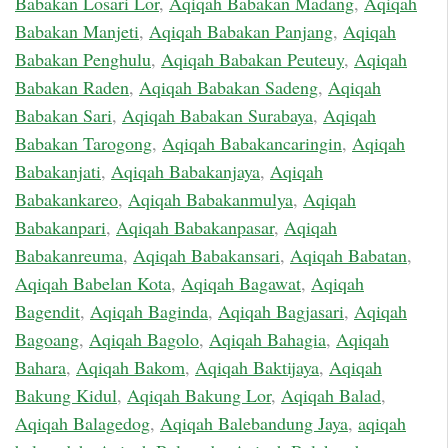
Babakan Losari Lor
,
Aqiqah Babakan Madang
,
Aqiqah
Babakan Manjeti
,
Aqiqah Babakan Panjang
,
Aqiqah
Babakan Penghulu
,
Aqiqah Babakan Peuteuy
,
Aqiqah
Babakan Raden
,
Aqiqah Babakan Sadeng
,
Aqiqah
Babakan Sari
,
Aqiqah Babakan Surabaya
,
Aqiqah
Babakan Tarogong
,
Aqiqah Babakancaringin
,
Aqiqah
Babakanjati
,
Aqiqah Babakanjaya
,
Aqiqah
Babakankareo
,
Aqiqah Babakanmulya
,
Aqiqah
Babakanpari
,
Aqiqah Babakanpasar
,
Aqiqah
Babakanreuma
,
Aqiqah Babakansari
,
Aqiqah Babatan
,
Aqiqah Babelan Kota
,
Aqiqah Bagawat
,
Aqiqah
Bagendit
,
Aqiqah Baginda
,
Aqiqah Bagjasari
,
Aqiqah
Bagoang
,
Aqiqah Bagolo
,
Aqiqah Bahagia
,
Aqiqah
Bahara
,
Aqiqah Bakom
,
Aqiqah Baktijaya
,
Aqiqah
Bakung Kidul
,
Aqiqah Bakung Lor
,
Aqiqah Balad
,
Aqiqah Balagedog
,
Aqiqah Balebandung Jaya
,
aqiqah