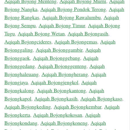
Aqiqah Bojong Menteng
,
Aqiqah Bojong Murni
,
Aqiqah
Bojong Nangka
,
Aqiqah Bojong Pondok Terong
,
Aqiqah
Bojong Rangkas
,
Aqiqah Bojong Rawalumbu
,
Aqiqah
Bojong Sempu
,
Aqiqah Bojong Timur
,
Aqiqah Bojong
Tugu
,
Aqiqah Bojong Wetan
,
Aqiqah Bojongasih
,
Aqiqah Bojongcideres
,
Aqiqah Bojongemas
,
Aqiqah
Bojonggaling
,
Aqiqah Bojonggambir
,
Aqiqah
Bojonggaok
,
Aqiqah Bojonggebang
,
Aqiqah
Bojonggedang
,
Aqiqah Bojonggenteng
,
Aqiqah
Bojonghaleuang
,
Aqiqah Bojongherang
,
Aqiqah
Bojongjaya
,
Aqiqah Bojongjengkol
,
Aqiqah
Bojongkalong
,
Aqiqah Bojongkantong
,
Aqiqah
Bojongkapol
,
Aqiqah Bojongkasih
,
Aqiqah Bojongkaso
,
Aqiqah Bojongkeding
,
Aqiqah Bojongkembar
,
Aqiqah
Bojongkerta
,
Aqiqah Bojongkokosan
,
Aqiqah
Bojongkondang
,
Aqiqah Bojongkoneng
,
Aqiqah