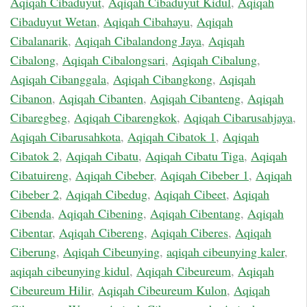
Aqiqah Cibaduyut
,
Aqiqah Cibaduyut Kidul
,
Aqiqah
Cibaduyut Wetan
,
Aqiqah Cibahayu
,
Aqiqah
Cibalanarik
,
Aqiqah Cibalandong Jaya
,
Aqiqah
Cibalong
,
Aqiqah Cibalongsari
,
Aqiqah Cibalung
,
Aqiqah Cibanggala
,
Aqiqah Cibangkong
,
Aqiqah
Cibanon
,
Aqiqah Cibanten
,
Aqiqah Cibanteng
,
Aqiqah
Cibaregbeg
,
Aqiqah Cibarengkok
,
Aqiqah Cibarusahjaya
,
Aqiqah Cibarusahkota
,
Aqiqah Cibatok 1
,
Aqiqah
Cibatok 2
,
Aqiqah Cibatu
,
Aqiqah Cibatu Tiga
,
Aqiqah
Cibatuireng
,
Aqiqah Cibeber
,
Aqiqah Cibeber 1
,
Aqiqah
Cibeber 2
,
Aqiqah Cibedug
,
Aqiqah Cibeet
,
Aqiqah
Cibenda
,
Aqiqah Cibening
,
Aqiqah Cibentang
,
Aqiqah
Cibentar
,
Aqiqah Cibereng
,
Aqiqah Ciberes
,
Aqiqah
Ciberung
,
Aqiqah Cibeunying
,
aqiqah cibeunying kaler
,
aqiqah cibeunying kidul
,
Aqiqah Cibeureum
,
Aqiqah
Cibeureum Hilir
,
Aqiqah Cibeureum Kulon
,
Aqiqah