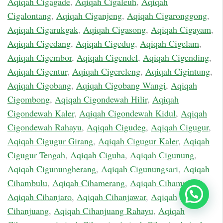
Aqiqah Cigagade
,
Aqiqah Cigaleuh
,
Aqiqah
Cigalontang
,
Aqiqah Ciganjeng
,
Aqiqah Cigaronggong
,
Aqiqah Cigarukgak
,
Aqiqah Cigasong
,
Aqiqah Cigayam
,
Aqiqah Cigedang
,
Aqiqah Cigedug
,
Aqiqah Cigelam
,
Aqiqah Cigembor
,
Aqiqah Cigendel
,
Aqiqah Cigending
,
Aqiqah Cigentur
,
Aqiqah Cigereleng
,
Aqiqah Cigintung
,
Aqiqah Cigobang
,
Aqiqah Cigobang Wangi
,
Aqiqah
Cigombong
,
Aqiqah Cigondewah Hilir
,
Aqiqah
Cigondewah Kaler
,
Aqiqah Cigondewah Kidul
,
Aqiqah
Cigondewah Rahayu
,
Aqiqah Cigudeg
,
Aqiqah Cigugur
,
Aqiqah Cigugur Girang
,
Aqiqah Cigugur Kaler
,
Aqiqah
Cigugur Tengah
,
Aqiqah Ciguha
,
Aqiqah Cigunung
,
Aqiqah Cigunungherang
,
Aqiqah Cigunungsari
,
Aqiqah
Cihambulu
,
Aqiqah Cihamerang
,
Aqiqah Cihampelas
,
Aqiqah Cihanjaro
,
Aqiqah Cihanjawar
,
Aqiqah
Cihanjuang
,
Aqiqah Cihanjuang Rahayu
,
Aqiqah