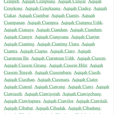
Cempeh
,
Aqiqah Cemplang
,
Aqiqah Cengal
,
Aqiqah
Cengkong
,
Aqiqah Cengkuang
,
Aqiqah Ciadeg
,
Aqiqah
Ciakar
,
Aqiqah Ciambar
,
Aqiqah Ciamis
,
Aqiqah
Ciampanan
,
Aqiqah Ciampea
,
Aqiqah Ciampea Udik
,
Aqiqah Cianaga
,
Aqiqah Ciandam
,
Aqiqah Ciandum
,
Aqiqah Ciangir
,
Aqiqah Ciangsana
,
Aqiqah Cianjur
,
Aqiqah Cianting
,
Aqiqah Cianting Utara
,
Aqiqah
Ciantra
,
Aqiqah Ciapus
,
Aqiqah Ciaro
,
Aqiqah
Ciaruteun Ilir
,
Aqiqah Ciaruteun Udik
,
Aqiqah Ciasem
,
Aqiqah Ciasem Girang
,
Aqiqah Ciasem Hilir
,
Aqiqah
Ciasem Tengah
,
Aqiqah Ciasembaru
,
Aqiqah Ciasih
,
Aqiqah Ciasihan
,
Aqiqah Ciasmara
,
Aqiqah Ciater
,
Aqiqah Ciateul
,
Aqiqah Ciawang
,
Aqiqah Ciawi
,
Aqiqah
Ciawiasih
,
Aqiqah Ciawigajah
,
Aqiqah Ciawigebang
,
Aqiqah Ciawijapura
,
Aqiqah Ciawilor
,
Aqiqah Ciawitali
,
Aqiqah Cibabat
,
Aqiqah Cibadak
,
Aqiqah Cibadung
,