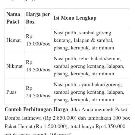
Nama
Harga per
Isi Menu Lengkap
Paket
Box
Nasi putih, sambal goreng
Rp
Hemat
kentang, lalapan & sambal,
15.000/box
pisang, kerupuk, air minum
Nasi putih, telur balado/semur,
Rp
Nikmat
sambal goreng kentang, lalapan,
19.500/box
pisang, kerupuk, air minum
Nasi putih, ayam bakar/goreng,
Rp
Puas
sambal goreng kentang, lalapan,
24.500/box
pisang, kerupuk, air minum
Contoh Perhitungan Harga
: Jika Anda membeli Paket
Domba Istimewa (Rp 2.850.000) dan tambahkan 100 box
Paket Hemat (Rp 1.500.000), total hanya Rp 4.350.000
untuk acara komplit 100 porsi!