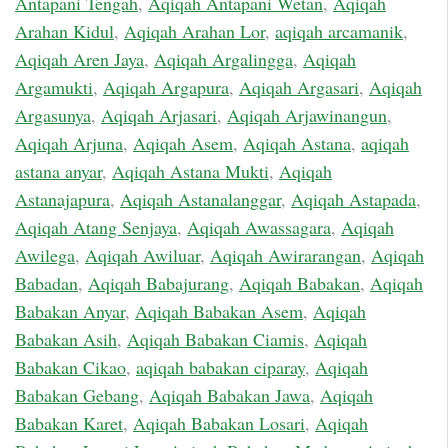
Antapani Tengah
,
Aqiqah Antapani Wetan
,
Aqiqah
Arahan Kidul
,
Aqiqah Arahan Lor
,
aqiqah arcamanik
,
Aqiqah Aren Jaya
,
Aqiqah Argalingga
,
Aqiqah
Argamukti
,
Aqiqah Argapura
,
Aqiqah Argasari
,
Aqiqah
Argasunya
,
Aqiqah Arjasari
,
Aqiqah Arjawinangun
,
Aqiqah Arjuna
,
Aqiqah Asem
,
Aqiqah Astana
,
aqiqah
astana anyar
,
Aqiqah Astana Mukti
,
Aqiqah
Astanajapura
,
Aqiqah Astanalanggar
,
Aqiqah Astapada
,
Aqiqah Atang Senjaya
,
Aqiqah Awassagara
,
Aqiqah
Awilega
,
Aqiqah Awiluar
,
Aqiqah Awirarangan
,
Aqiqah
Babadan
,
Aqiqah Babajurang
,
Aqiqah Babakan
,
Aqiqah
Babakan Anyar
,
Aqiqah Babakan Asem
,
Aqiqah
Babakan Asih
,
Aqiqah Babakan Ciamis
,
Aqiqah
Babakan Cikao
,
aqiqah babakan ciparay
,
Aqiqah
Babakan Gebang
,
Aqiqah Babakan Jawa
,
Aqiqah
Babakan Karet
,
Aqiqah Babakan Losari
,
Aqiqah