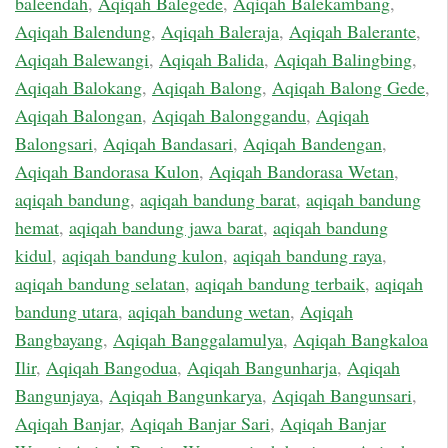
baleendah
,
Aqiqah Balegede
,
Aqiqah Balekambang
,
Aqiqah Balendung
,
Aqiqah Baleraja
,
Aqiqah Balerante
,
Aqiqah Balewangi
,
Aqiqah Balida
,
Aqiqah Balingbing
,
Aqiqah Balokang
,
Aqiqah Balong
,
Aqiqah Balong Gede
,
Aqiqah Balongan
,
Aqiqah Balonggandu
,
Aqiqah
Balongsari
,
Aqiqah Bandasari
,
Aqiqah Bandengan
,
Aqiqah Bandorasa Kulon
,
Aqiqah Bandorasa Wetan
,
aqiqah bandung
,
aqiqah bandung barat
,
aqiqah bandung
hemat
,
aqiqah bandung jawa barat
,
aqiqah bandung
kidul
,
aqiqah bandung kulon
,
aqiqah bandung raya
,
aqiqah bandung selatan
,
aqiqah bandung terbaik
,
aqiqah
bandung utara
,
aqiqah bandung wetan
,
Aqiqah
Bangbayang
,
Aqiqah Banggalamulya
,
Aqiqah Bangkaloa
Ilir
,
Aqiqah Bangodua
,
Aqiqah Bangunharja
,
Aqiqah
Bangunjaya
,
Aqiqah Bangunkarya
,
Aqiqah Bangunsari
,
Aqiqah Banjar
,
Aqiqah Banjar Sari
,
Aqiqah Banjar