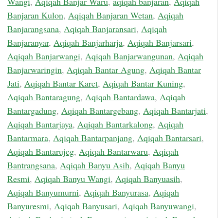
Wangi
,
Aqiqah Banjar Waru
,
aqiqah banjaran
,
Aqiqah
Banjaran Kulon
,
Aqiqah Banjaran Wetan
,
Aqiqah
Banjarangsana
,
Aqiqah Banjaransari
,
Aqiqah
Banjaranyar
,
Aqiqah Banjarharja
,
Aqiqah Banjarsari
,
Aqiqah Banjarwangi
,
Aqiqah Banjarwangunan
,
Aqiqah
Banjarwaringin
,
Aqiqah Bantar Agung
,
Aqiqah Bantar
Jati
,
Aqiqah Bantar Karet
,
Aqiqah Bantar Kuning
,
Aqiqah Bantaragung
,
Aqiqah Bantardawa
,
Aqiqah
Bantargadung
,
Aqiqah Bantargebang
,
Aqiqah Bantarjati
,
Aqiqah Bantarjaya
,
Aqiqah Bantarkalong
,
Aqiqah
Bantarmara
,
Aqiqah Bantarpanjang
,
Aqiqah Bantarsari
,
Aqiqah Bantarujeg
,
Aqiqah Bantarwaru
,
Aqiqah
Bantrangsana
,
Aqiqah Banyu Asih
,
Aqiqah Banyu
Resmi
,
Aqiqah Banyu Wangi
,
Aqiqah Banyuasih
,
Aqiqah Banyumurni
,
Aqiqah Banyurasa
,
Aqiqah
Banyuresmi
,
Aqiqah Banyusari
,
Aqiqah Banyuwangi
,