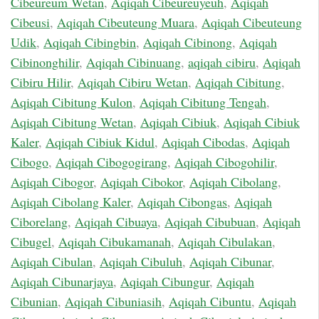
Cibeureum Wetan
,
Aqiqah Cibeureuyeuh
,
Aqiqah
Cibeusi
,
Aqiqah Cibeuteung Muara
,
Aqiqah Cibeuteung
Udik
,
Aqiqah Cibingbin
,
Aqiqah Cibinong
,
Aqiqah
Cibinonghilir
,
Aqiqah Cibinuang
,
aqiqah cibiru
,
Aqiqah
Cibiru Hilir
,
Aqiqah Cibiru Wetan
,
Aqiqah Cibitung
,
Aqiqah Cibitung Kulon
,
Aqiqah Cibitung Tengah
,
Aqiqah Cibitung Wetan
,
Aqiqah Cibiuk
,
Aqiqah Cibiuk
Kaler
,
Aqiqah Cibiuk Kidul
,
Aqiqah Cibodas
,
Aqiqah
Cibogo
,
Aqiqah Cibogogirang
,
Aqiqah Cibogohilir
,
Aqiqah Cibogor
,
Aqiqah Cibokor
,
Aqiqah Cibolang
,
Aqiqah Cibolang Kaler
,
Aqiqah Cibongas
,
Aqiqah
Ciborelang
,
Aqiqah Cibuaya
,
Aqiqah Cibubuan
,
Aqiqah
Cibugel
,
Aqiqah Cibukamanah
,
Aqiqah Cibulakan
,
Aqiqah Cibulan
,
Aqiqah Cibuluh
,
Aqiqah Cibunar
,
Aqiqah Cibunarjaya
,
Aqiqah Cibungur
,
Aqiqah
Cibunian
,
Aqiqah Cibuniasih
,
Aqiqah Cibuntu
,
Aqiqah