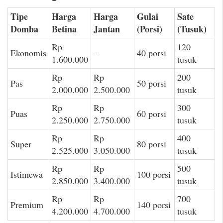
Tipe
Harga
Harga
Gulai
Sate
Domba
Betina
Jantan
(Porsi)
(Tusuk)
Rp
120
Ekonomis
–
40 porsi
1.600.000
tusuk
Rp
Rp
200
Pas
50 porsi
2.000.000
2.500.000
tusuk
Rp
Rp
300
Puas
60 porsi
2.250.000
2.750.000
tusuk
Rp
Rp
400
Super
80 porsi
2.525.000
3.050.000
tusuk
Rp
Rp
500
Istimewa
100 porsi
2.850.000
3.400.000
tusuk
Rp
Rp
700
Premium
140 porsi
4.200.000
4.700.000
tusuk