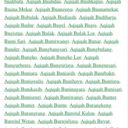
buahbatu
,
Aqiqah Buahdua
,
Aqiqah Buahkapas
,
Aqiqah
Buana Mekar
,
Aqiqah Buanajaya
,
Aqiqah Buanamekar
,
Aqiqah Bubulak
,
Aqiqah Budiasih
,
Aqiqah Budiharja
,
Aqiqah Budur
,
Aqiqah Bugel
,
Aqiqah Bugis
,
Aqiqah
Bugistua
,
Aqiqah Bulak
,
Aqiqah Bulak Lor
,
Aqiqah
Bumi Sari
,
Aqiqah Bumiwangi
,
Aqiqah Bunar
,
Aqiqah
Bunder
,
Aqiqah Bungbangsari
,
Aqiqah Bungbulang
,
Aqiqah Bungko
,
Aqiqah Bungko Lor
,
Aqiqah
Bungurberes
,
Aqiqah Bungurjaya
,
Aqiqah Bungursari
,
Aqiqah Buniara
,
Aqiqah Buniasih
,
Aqiqah Bunibakti
,
Aqiqah Bunigeulis
,
Aqiqah Bunihayu
,
Aqiqah Bunijaya
,
Aqiqah Bunikasih
,
Aqiqah Buninagara
,
Aqiqah Bunisari
,
Aqiqah Buniseuri
,
Aqiqah Buniwangi
,
Aqiqah Bunter
,
Aqiqah Buntet
,
Aqiqah Buntu
,
Aqiqah Burangkeng
,
Aqiqah Burangrang
,
Aqiqah Burujul Kulon
,
Aqiqah
Burujul Wetan
,
Aqiqah Burujuljaya
,
Aqiqah Buyut
,