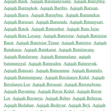
Aqiqah Baok
,
Aqiqah Baranangsiang
,
Aqiqah Baregbeg
,
Aqiqah Barengkok
,
Aqiqah Baribis
,
Aqiqah Barisan
,
Aqiqah Baros
,
Aqiqah Barugbug
,
Aqiqah Barumekar
,
Aqiqah Barusari
,
Aqiqah Barusuda
,
Aqiqah Batangsari
,
Aqiqah Batok
,
Aqiqah Battembat
,
Aqiqah Batu Jajar
,
Aqiqah Batu Layang
,
Aqiqah Batujajar
,
Aqiqah Batujajar
Barat
,
Aqiqah Batujajar Timur
,
Aqiqah Batujaya
,
Aqiqah
Batukaras
,
Aqiqah Batukarut
,
Aqiqah Batulawang
,
Aqiqah Batulayang
,
Aqiqah Batumalang
,
aqiqah
batununggal
,
Aqiqah Baturaden
,
Aqiqah Baturuyuk
,
Aqiqah Batusari
,
Aqiqah Batusumur
,
Aqiqah Batutulis
,
Aqiqah Batutumpang
,
Aqiqah Bayalangu Kidul
,
Aqiqah
Bayalangu Lor
,
Aqiqah Bayasari
,
Aqiqah Bayongbong
,
Aqiqah Bayuning
,
Aqiqah Bayur Kidul
,
Aqiqah Bayur
Lor
,
Aqiqah Bayureja
,
Aqiqah Beber
,
Aqiqah Beberan
,
Aqiqah Bedahan
,
Aqiqah Beduyut
,
Aqiqah Beji
,
Aqiqah