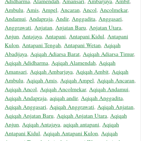
Adidharma
,
Alamendah
,
Amansari
,
Ambarjaya
,
Ambit
,
Ambulu
,
Amis
,
Ampel
,
Ancaran
,
Ancol
,
Ancolmekar
,
Andamui
,
Andapraja
,
Andir
,
Anggadita
,
Anggasari
,
Anggrawati
,
Anjatan
,
Anjatan Baru
,
Anjatan Utara
,
Anjun
,
Antajaya
,
Antapani
,
Antapani Kidul
,
Antapani
Kulon
,
Antapani Tengah
,
Antapani Wetan
,
Aqiqah
Abadijaya
,
Aqiqah Adiarsa Barat
,
Aqiqah Adiarsa Timur
,
Aqiqah Adidharma
,
Aqiqah Alamendah
,
Aqiqah
Amansari
,
Aqiqah Ambarjaya
,
Aqiqah Ambit
,
Aqiqah
Ambulu
,
Aqiqah Amis
,
Aqiqah Ampel
,
Aqiqah Ancaran
,
Aqiqah Ancol
,
Aqiqah Ancolmekar
,
Aqiqah Andamui
,
Aqiqah Andapraja
,
aqiqah andir
,
Aqiqah Anggadita
,
Aqiqah Anggasari
,
Aqiqah Anggrawati
,
Aqiqah Anjatan
,
Aqiqah Anjatan Baru
,
Aqiqah Anjatan Utara
,
Aqiqah
Anjun
,
Aqiqah Antajaya
,
aqiqah antapani
,
Aqiqah
Antapani Kidul
,
Aqiqah Antapani Kulon
,
Aqiqah