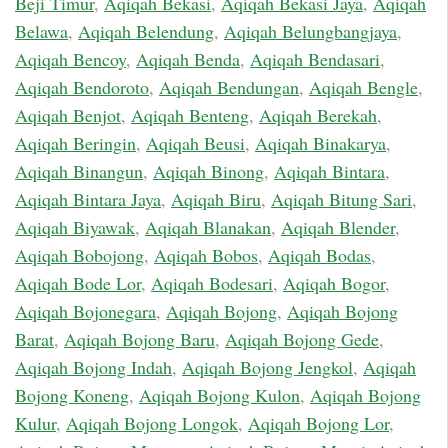
Beji Timur
,
Aqiqah Bekasi
,
Aqiqah Bekasi Jaya
,
Aqiqah
Belawa
,
Aqiqah Belendung
,
Aqiqah Belungbangjaya
,
Aqiqah Bencoy
,
Aqiqah Benda
,
Aqiqah Bendasari
,
Aqiqah Bendoroto
,
Aqiqah Bendungan
,
Aqiqah Bengle
,
Aqiqah Benjot
,
Aqiqah Benteng
,
Aqiqah Berekah
,
Aqiqah Beringin
,
Aqiqah Beusi
,
Aqiqah Binakarya
,
Aqiqah Binangun
,
Aqiqah Binong
,
Aqiqah Bintara
,
Aqiqah Bintara Jaya
,
Aqiqah Biru
,
Aqiqah Bitung Sari
,
Aqiqah Biyawak
,
Aqiqah Blanakan
,
Aqiqah Blender
,
Aqiqah Bobojong
,
Aqiqah Bobos
,
Aqiqah Bodas
,
Aqiqah Bode Lor
,
Aqiqah Bodesari
,
Aqiqah Bogor
,
Aqiqah Bojonegara
,
Aqiqah Bojong
,
Aqiqah Bojong
Barat
,
Aqiqah Bojong Baru
,
Aqiqah Bojong Gede
,
Aqiqah Bojong Indah
,
Aqiqah Bojong Jengkol
,
Aqiqah
Bojong Koneng
,
Aqiqah Bojong Kulon
,
Aqiqah Bojong
Kulur
,
Aqiqah Bojong Longok
,
Aqiqah Bojong Lor
,