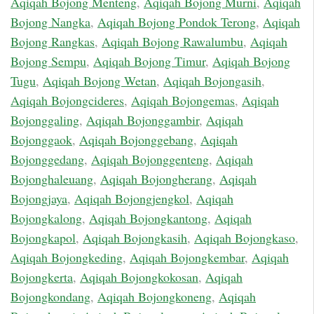
Aqiqah Bojong Menteng
,
Aqiqah Bojong Murni
,
Aqiqah
Bojong Nangka
,
Aqiqah Bojong Pondok Terong
,
Aqiqah
Bojong Rangkas
,
Aqiqah Bojong Rawalumbu
,
Aqiqah
Bojong Sempu
,
Aqiqah Bojong Timur
,
Aqiqah Bojong
Tugu
,
Aqiqah Bojong Wetan
,
Aqiqah Bojongasih
,
Aqiqah Bojongcideres
,
Aqiqah Bojongemas
,
Aqiqah
Bojonggaling
,
Aqiqah Bojonggambir
,
Aqiqah
Bojonggaok
,
Aqiqah Bojonggebang
,
Aqiqah
Bojonggedang
,
Aqiqah Bojonggenteng
,
Aqiqah
Bojonghaleuang
,
Aqiqah Bojongherang
,
Aqiqah
Bojongjaya
,
Aqiqah Bojongjengkol
,
Aqiqah
Bojongkalong
,
Aqiqah Bojongkantong
,
Aqiqah
Bojongkapol
,
Aqiqah Bojongkasih
,
Aqiqah Bojongkaso
,
Aqiqah Bojongkeding
,
Aqiqah Bojongkembar
,
Aqiqah
Bojongkerta
,
Aqiqah Bojongkokosan
,
Aqiqah
Bojongkondang
,
Aqiqah Bojongkoneng
,
Aqiqah