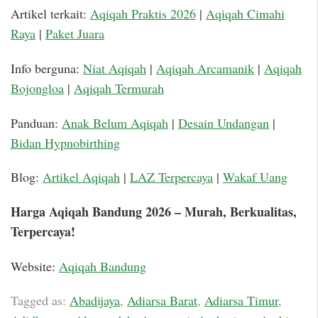
Artikel terkait:
Aqiqah Praktis 2026
|
Aqiqah Cimahi
Raya
|
Paket Juara
Info berguna:
Niat Aqiqah
|
Aqiqah Arcamanik
|
Aqiqah
Bojongloa
|
Aqiqah Termurah
Panduan:
Anak Belum Aqiqah
|
Desain Undangan
|
Bidan Hypnobirthing
Blog:
Artikel Aqiqah
|
LAZ Terpercaya
|
Wakaf Uang
Harga Aqiqah Bandung 2026 – Murah, Berkualitas,
Terpercaya!
Website:
Aqiqah Bandung
Tagged as:
Abadijaya
,
Adiarsa Barat
,
Adiarsa Timur
,