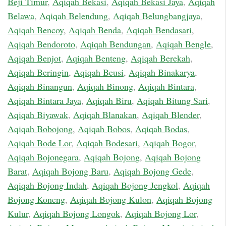
Beji Timur
,
Aqiqah Bekasi
,
Aqiqah Bekasi Jaya
,
Aqiqah
Belawa
,
Aqiqah Belendung
,
Aqiqah Belungbangjaya
,
Aqiqah Bencoy
,
Aqiqah Benda
,
Aqiqah Bendasari
,
Aqiqah Bendoroto
,
Aqiqah Bendungan
,
Aqiqah Bengle
,
Aqiqah Benjot
,
Aqiqah Benteng
,
Aqiqah Berekah
,
Aqiqah Beringin
,
Aqiqah Beusi
,
Aqiqah Binakarya
,
Aqiqah Binangun
,
Aqiqah Binong
,
Aqiqah Bintara
,
Aqiqah Bintara Jaya
,
Aqiqah Biru
,
Aqiqah Bitung Sari
,
Aqiqah Biyawak
,
Aqiqah Blanakan
,
Aqiqah Blender
,
Aqiqah Bobojong
,
Aqiqah Bobos
,
Aqiqah Bodas
,
Aqiqah Bode Lor
,
Aqiqah Bodesari
,
Aqiqah Bogor
,
Aqiqah Bojonegara
,
Aqiqah Bojong
,
Aqiqah Bojong
Barat
,
Aqiqah Bojong Baru
,
Aqiqah Bojong Gede
,
Aqiqah Bojong Indah
,
Aqiqah Bojong Jengkol
,
Aqiqah
Bojong Koneng
,
Aqiqah Bojong Kulon
,
Aqiqah Bojong
Kulur
,
Aqiqah Bojong Longok
,
Aqiqah Bojong Lor
,