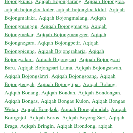
Bojongkunci
,
Aqiqah Bojonglarang
,
Aqiqah Bojongloa
,
aqiqah bojongloa kaler
,
aqiqah bojongloa kidul
,
Aqiqah
Bojongmalaka
,
Aqiqah Bojongmalang
,
Aqiqah
Bojongmanggu
,
Aqiqah Bojongmangu
,
Aqiqah
Bojongmekar
,
Aqiqah Bojongmengger
,
Aqiqah
Bojongnegara
,
Aqiqah Bojongpetir
,
Aqiqah
Bojongpicung
,
Aqiqah Bojongraharja
,
Aqiqah
Bojongsalam
,
Aqiqah Bojongsari
,
Aqiqah Bojongsari
Baru
,
Aqiqah Bojongsari Lama
,
Aqiqah Bojongsawah
,
Aqiqah Bojongslawi
,
Aqiqah Bojongsoang
,
Aqiqah
Bojongtengah
,
Aqiqah Bojongtipar
,
Aqiqah Bolang
,
Aqiqah Bonang
,
Aqiqah Bondan
,
Aqiqah Bondongan
,
Aqiqah Bongas
,
Aqiqah Bongas Kulon
,
Aqiqah Bongas
Wetan
,
Aqiqah Bongkok
,
Aqiqah Boregahindah
,
Aqiqah
Borogojol
,
Aqiqah Boros
,
Aqiqah Boyong Sari
,
Aqiqah
Braga
,
Aqiqah Bringin
,
Aqiqah Brondong
,
aqiqah