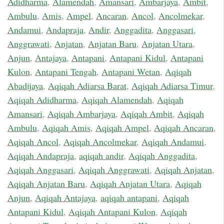
Adidharma
,
Alamendah
,
Amansari
,
Ambarjaya
,
Ambit
,
Ambulu
,
Amis
,
Ampel
,
Ancaran
,
Ancol
,
Ancolmekar
,
Andamui
,
Andapraja
,
Andir
,
Anggadita
,
Anggasari
,
Anggrawati
,
Anjatan
,
Anjatan Baru
,
Anjatan Utara
,
Anjun
,
Antajaya
,
Antapani
,
Antapani Kidul
,
Antapani
Kulon
,
Antapani Tengah
,
Antapani Wetan
,
Aqiqah
Abadijaya
,
Aqiqah Adiarsa Barat
,
Aqiqah Adiarsa Timur
,
Aqiqah Adidharma
,
Aqiqah Alamendah
,
Aqiqah
Amansari
,
Aqiqah Ambarjaya
,
Aqiqah Ambit
,
Aqiqah
Ambulu
,
Aqiqah Amis
,
Aqiqah Ampel
,
Aqiqah Ancaran
,
Aqiqah Ancol
,
Aqiqah Ancolmekar
,
Aqiqah Andamui
,
Aqiqah Andapraja
,
aqiqah andir
,
Aqiqah Anggadita
,
Aqiqah Anggasari
,
Aqiqah Anggrawati
,
Aqiqah Anjatan
,
Aqiqah Anjatan Baru
,
Aqiqah Anjatan Utara
,
Aqiqah
Anjun
,
Aqiqah Antajaya
,
aqiqah antapani
,
Aqiqah
Antapani Kidul
,
Aqiqah Antapani Kulon
,
Aqiqah