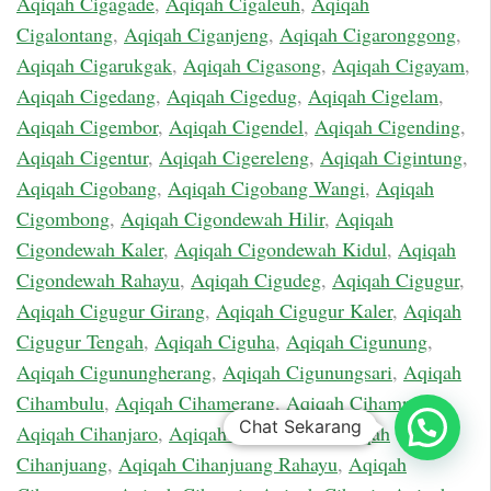
Aqiqah Cigagade
,
Aqiqah Cigaleuh
,
Aqiqah
Cigalontang
,
Aqiqah Ciganjeng
,
Aqiqah Cigaronggong
,
Aqiqah Cigarukgak
,
Aqiqah Cigasong
,
Aqiqah Cigayam
,
Aqiqah Cigedang
,
Aqiqah Cigedug
,
Aqiqah Cigelam
,
Aqiqah Cigembor
,
Aqiqah Cigendel
,
Aqiqah Cigending
,
Aqiqah Cigentur
,
Aqiqah Cigereleng
,
Aqiqah Cigintung
,
Aqiqah Cigobang
,
Aqiqah Cigobang Wangi
,
Aqiqah
Cigombong
,
Aqiqah Cigondewah Hilir
,
Aqiqah
Cigondewah Kaler
,
Aqiqah Cigondewah Kidul
,
Aqiqah
Cigondewah Rahayu
,
Aqiqah Cigudeg
,
Aqiqah Cigugur
,
Aqiqah Cigugur Girang
,
Aqiqah Cigugur Kaler
,
Aqiqah
Cigugur Tengah
,
Aqiqah Ciguha
,
Aqiqah Cigunung
,
Aqiqah Cigunungherang
,
Aqiqah Cigunungsari
,
Aqiqah
Cihambulu
,
Aqiqah Cihamerang
,
Aqiqah Cihampelas
,
Chat Sekarang
Aqiqah Cihanjaro
,
Aqiqah Cihanjawar
,
Aqiqah
Cihanjuang
,
Aqiqah Cihanjuang Rahayu
,
Aqiqah