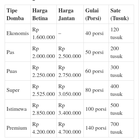
Tipe
Harga
Harga
Gulai
Sate
Domba
Betina
Jantan
(Porsi)
(Tusuk)
Rp
120
Ekonomis
–
40 porsi
1.600.000
tusuk
Rp
Rp
200
Pas
50 porsi
2.000.000
2.500.000
tusuk
Rp
Rp
300
Puas
60 porsi
2.250.000
2.750.000
tusuk
Rp
Rp
400
Super
80 porsi
2.525.000
3.050.000
tusuk
Rp
Rp
500
Istimewa
100 porsi
2.850.000
3.400.000
tusuk
Rp
Rp
700
Premium
140 porsi
4.200.000
4.700.000
tusuk