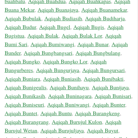
buahbatu
,
Aqiqah Buahdua
,
Aqiqah Buahkapas
,
Aqiqah
Buana Mekar
,
Aqiqah Buanajaya
,
Aqiqah Buanamekar
,
Aqiqah Bubulak
,
Aqiqah Budiasih
,
Aqiqah Budiharja
,
Aqiqah Budur
,
Aqiqah Bugel
,
Aqiqah Bugis
,
Aqiqah
Bugistua
,
Aqiqah Bulak
,
Aqiqah Bulak Lor
,
Aqiqah
Bumi Sari
,
Aqiqah Bumiwangi
,
Aqiqah Bunar
,
Aqiqah
Bunder
,
Aqiqah Bungbangsari
,
Aqiqah Bungbulang
,
Aqiqah Bungko
,
Aqiqah Bungko Lor
,
Aqiqah
Bungurberes
,
Aqiqah Bungurjaya
,
Aqiqah Bungursari
,
Aqiqah Buniara
,
Aqiqah Buniasih
,
Aqiqah Bunibakti
,
Aqiqah Bunigeulis
,
Aqiqah Bunihayu
,
Aqiqah Bunijaya
,
Aqiqah Bunikasih
,
Aqiqah Buninagara
,
Aqiqah Bunisari
,
Aqiqah Buniseuri
,
Aqiqah Buniwangi
,
Aqiqah Bunter
,
Aqiqah Buntet
,
Aqiqah Buntu
,
Aqiqah Burangkeng
,
Aqiqah Burangrang
,
Aqiqah Burujul Kulon
,
Aqiqah
Burujul Wetan
,
Aqiqah Burujuljaya
,
Aqiqah Buyut
,