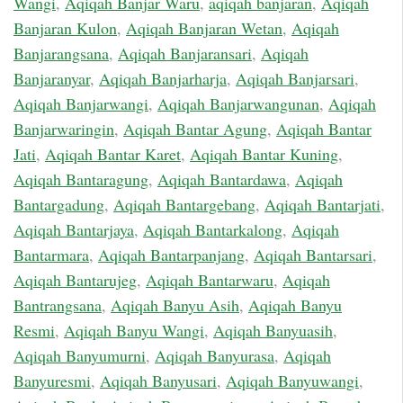
Wangi
,
Aqiqah Banjar Waru
,
aqiqah banjaran
,
Aqiqah
Banjaran Kulon
,
Aqiqah Banjaran Wetan
,
Aqiqah
Banjarangsana
,
Aqiqah Banjaransari
,
Aqiqah
Banjaranyar
,
Aqiqah Banjarharja
,
Aqiqah Banjarsari
,
Aqiqah Banjarwangi
,
Aqiqah Banjarwangunan
,
Aqiqah
Banjarwaringin
,
Aqiqah Bantar Agung
,
Aqiqah Bantar
Jati
,
Aqiqah Bantar Karet
,
Aqiqah Bantar Kuning
,
Aqiqah Bantaragung
,
Aqiqah Bantardawa
,
Aqiqah
Bantargadung
,
Aqiqah Bantargebang
,
Aqiqah Bantarjati
,
Aqiqah Bantarjaya
,
Aqiqah Bantarkalong
,
Aqiqah
Bantarmara
,
Aqiqah Bantarpanjang
,
Aqiqah Bantarsari
,
Aqiqah Bantarujeg
,
Aqiqah Bantarwaru
,
Aqiqah
Bantrangsana
,
Aqiqah Banyu Asih
,
Aqiqah Banyu
Resmi
,
Aqiqah Banyu Wangi
,
Aqiqah Banyuasih
,
Aqiqah Banyumurni
,
Aqiqah Banyurasa
,
Aqiqah
Banyuresmi
,
Aqiqah Banyusari
,
Aqiqah Banyuwangi
,