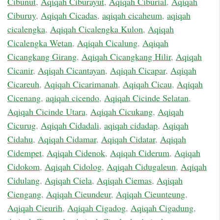
Cibunut
,
Aqiqah Ciburayut
,
Aqiqah Ciburial
,
Aqiqah
Ciburuy
,
Aqiqah Cicadas
,
aqiqah cicaheum
,
aqiqah
cicalengka
,
Aqiqah Cicalengka Kulon
,
Aqiqah
Cicalengka Wetan
,
Aqiqah Cicalung
,
Aqiqah
Cicangkang Girang
,
Aqiqah Cicangkang Hilir
,
Aqiqah
Cicanir
,
Aqiqah Cicantayan
,
Aqiqah Cicapar
,
Aqiqah
Cicareuh
,
Aqiqah Cicarimanah
,
Aqiqah Cicau
,
Aqiqah
Cicenang
,
aqiqah cicendo
,
Aqiqah Cicinde Selatan
,
Aqiqah Cicinde Utara
,
Aqiqah Cicukang
,
Aqiqah
Cicurug
,
Aqiqah Cidadali
,
aqiqah cidadap
,
Aqiqah
Cidahu
,
Aqiqah Cidamar
,
Aqiqah Cidatar
,
Aqiqah
Cidempet
,
Aqiqah Cidenok
,
Aqiqah Ciderum
,
Aqiqah
Cidokom
,
Aqiqah Cidolog
,
Aqiqah Cidugaleun
,
Aqiqah
Cidulang
,
Aqiqah Ciela
,
Aqiqah Ciemas
,
Aqiqah
Ciengang
,
Aqiqah Cieundeur
,
Aqiqah Cieunteung
,
Aqiqah Cieurih
,
Aqiqah Cigadog
,
Aqiqah Cigadung
,