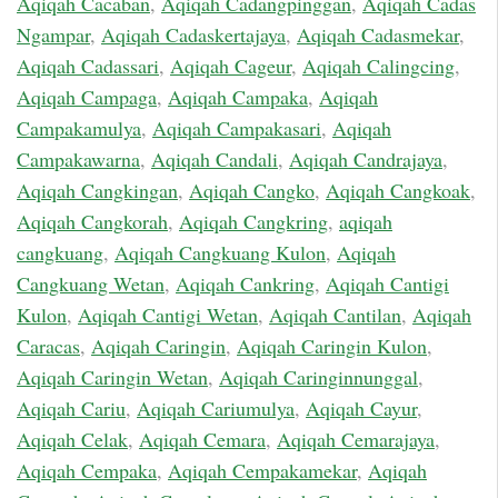
Aqiqah Cacaban
,
Aqiqah Cadangpinggan
,
Aqiqah Cadas
Ngampar
,
Aqiqah Cadaskertajaya
,
Aqiqah Cadasmekar
,
Aqiqah Cadassari
,
Aqiqah Cageur
,
Aqiqah Calingcing
,
Aqiqah Campaga
,
Aqiqah Campaka
,
Aqiqah
Campakamulya
,
Aqiqah Campakasari
,
Aqiqah
Campakawarna
,
Aqiqah Candali
,
Aqiqah Candrajaya
,
Aqiqah Cangkingan
,
Aqiqah Cangko
,
Aqiqah Cangkoak
,
Aqiqah Cangkorah
,
Aqiqah Cangkring
,
aqiqah
cangkuang
,
Aqiqah Cangkuang Kulon
,
Aqiqah
Cangkuang Wetan
,
Aqiqah Cankring
,
Aqiqah Cantigi
Kulon
,
Aqiqah Cantigi Wetan
,
Aqiqah Cantilan
,
Aqiqah
Caracas
,
Aqiqah Caringin
,
Aqiqah Caringin Kulon
,
Aqiqah Caringin Wetan
,
Aqiqah Caringinnunggal
,
Aqiqah Cariu
,
Aqiqah Cariumulya
,
Aqiqah Cayur
,
Aqiqah Celak
,
Aqiqah Cemara
,
Aqiqah Cemarajaya
,
Aqiqah Cempaka
,
Aqiqah Cempakamekar
,
Aqiqah