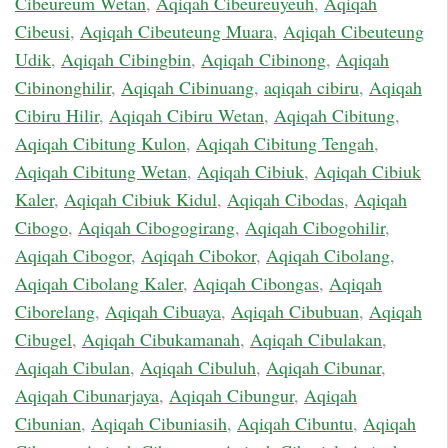
Cibeureum Wetan
,
Aqiqah Cibeureuyeuh
,
Aqiqah
Cibeusi
,
Aqiqah Cibeuteung Muara
,
Aqiqah Cibeuteung
Udik
,
Aqiqah Cibingbin
,
Aqiqah Cibinong
,
Aqiqah
Cibinonghilir
,
Aqiqah Cibinuang
,
aqiqah cibiru
,
Aqiqah
Cibiru Hilir
,
Aqiqah Cibiru Wetan
,
Aqiqah Cibitung
,
Aqiqah Cibitung Kulon
,
Aqiqah Cibitung Tengah
,
Aqiqah Cibitung Wetan
,
Aqiqah Cibiuk
,
Aqiqah Cibiuk
Kaler
,
Aqiqah Cibiuk Kidul
,
Aqiqah Cibodas
,
Aqiqah
Cibogo
,
Aqiqah Cibogogirang
,
Aqiqah Cibogohilir
,
Aqiqah Cibogor
,
Aqiqah Cibokor
,
Aqiqah Cibolang
,
Aqiqah Cibolang Kaler
,
Aqiqah Cibongas
,
Aqiqah
Ciborelang
,
Aqiqah Cibuaya
,
Aqiqah Cibubuan
,
Aqiqah
Cibugel
,
Aqiqah Cibukamanah
,
Aqiqah Cibulakan
,
Aqiqah Cibulan
,
Aqiqah Cibuluh
,
Aqiqah Cibunar
,
Aqiqah Cibunarjaya
,
Aqiqah Cibungur
,
Aqiqah
Cibunian
,
Aqiqah Cibuniasih
,
Aqiqah Cibuntu
,
Aqiqah