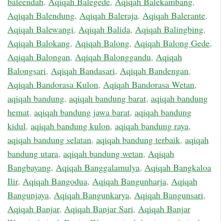
baleendah
,
Aqiqah Balegede
,
Aqiqah Balekambang
,
Aqiqah Balendung
,
Aqiqah Baleraja
,
Aqiqah Balerante
,
Aqiqah Balewangi
,
Aqiqah Balida
,
Aqiqah Balingbing
,
Aqiqah Balokang
,
Aqiqah Balong
,
Aqiqah Balong Gede
,
Aqiqah Balongan
,
Aqiqah Balonggandu
,
Aqiqah
Balongsari
,
Aqiqah Bandasari
,
Aqiqah Bandengan
,
Aqiqah Bandorasa Kulon
,
Aqiqah Bandorasa Wetan
,
aqiqah bandung
,
aqiqah bandung barat
,
aqiqah bandung
hemat
,
aqiqah bandung jawa barat
,
aqiqah bandung
kidul
,
aqiqah bandung kulon
,
aqiqah bandung raya
,
aqiqah bandung selatan
,
aqiqah bandung terbaik
,
aqiqah
bandung utara
,
aqiqah bandung wetan
,
Aqiqah
Bangbayang
,
Aqiqah Banggalamulya
,
Aqiqah Bangkaloa
Ilir
,
Aqiqah Bangodua
,
Aqiqah Bangunharja
,
Aqiqah
Bangunjaya
,
Aqiqah Bangunkarya
,
Aqiqah Bangunsari
,
Aqiqah Banjar
,
Aqiqah Banjar Sari
,
Aqiqah Banjar