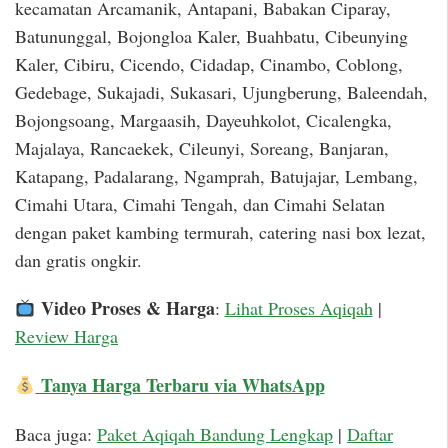
kecamatan Arcamanik, Antapani, Babakan Ciparay,
Batununggal, Bojongloa Kaler, Buahbatu, Cibeunying
Kaler, Cibiru, Cicendo, Cidadap, Cinambo, Coblong,
Gedebage, Sukajadi, Sukasari, Ujungberung, Baleendah,
Bojongsoang, Margaasih, Dayeuhkolot, Cicalengka,
Majalaya, Rancaekek, Cileunyi, Soreang, Banjaran,
Katapang, Padalarang, Ngamprah, Batujajar, Lembang,
Cimahi Utara, Cimahi Tengah, dan Cimahi Selatan
dengan paket kambing termurah, catering nasi box lezat,
dan gratis ongkir.
Video Proses & Harga
:
Lihat Proses Aqiqah
|
Review Harga
Tanya Harga Terbaru via WhatsApp
Baca juga:
Paket Aqiqah Bandung Lengkap
|
Daftar