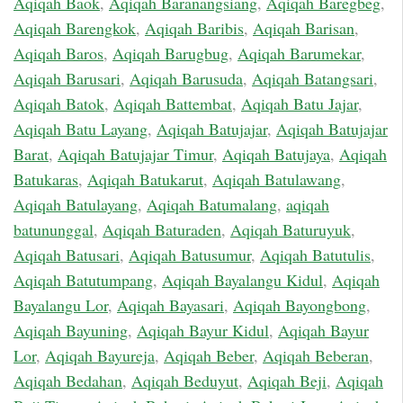
Aqiqah Baok
,
Aqiqah Baranangsiang
,
Aqiqah Baregbeg
,
Aqiqah Barengkok
,
Aqiqah Baribis
,
Aqiqah Barisan
,
Aqiqah Baros
,
Aqiqah Barugbug
,
Aqiqah Barumekar
,
Aqiqah Barusari
,
Aqiqah Barusuda
,
Aqiqah Batangsari
,
Aqiqah Batok
,
Aqiqah Battembat
,
Aqiqah Batu Jajar
,
Aqiqah Batu Layang
,
Aqiqah Batujajar
,
Aqiqah Batujajar
Barat
,
Aqiqah Batujajar Timur
,
Aqiqah Batujaya
,
Aqiqah
Batukaras
,
Aqiqah Batukarut
,
Aqiqah Batulawang
,
Aqiqah Batulayang
,
Aqiqah Batumalang
,
aqiqah
batununggal
,
Aqiqah Baturaden
,
Aqiqah Baturuyuk
,
Aqiqah Batusari
,
Aqiqah Batusumur
,
Aqiqah Batutulis
,
Aqiqah Batutumpang
,
Aqiqah Bayalangu Kidul
,
Aqiqah
Bayalangu Lor
,
Aqiqah Bayasari
,
Aqiqah Bayongbong
,
Aqiqah Bayuning
,
Aqiqah Bayur Kidul
,
Aqiqah Bayur
Lor
,
Aqiqah Bayureja
,
Aqiqah Beber
,
Aqiqah Beberan
,
Aqiqah Bedahan
,
Aqiqah Beduyut
,
Aqiqah Beji
,
Aqiqah