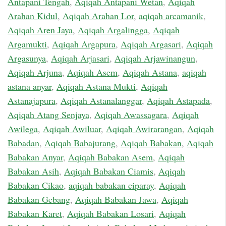
Antapani Tengah
,
Aqiqah Antapani Wetan
,
Aqiqah
Arahan Kidul
,
Aqiqah Arahan Lor
,
aqiqah arcamanik
,
Aqiqah Aren Jaya
,
Aqiqah Argalingga
,
Aqiqah
Argamukti
,
Aqiqah Argapura
,
Aqiqah Argasari
,
Aqiqah
Argasunya
,
Aqiqah Arjasari
,
Aqiqah Arjawinangun
,
Aqiqah Arjuna
,
Aqiqah Asem
,
Aqiqah Astana
,
aqiqah
astana anyar
,
Aqiqah Astana Mukti
,
Aqiqah
Astanajapura
,
Aqiqah Astanalanggar
,
Aqiqah Astapada
,
Aqiqah Atang Senjaya
,
Aqiqah Awassagara
,
Aqiqah
Awilega
,
Aqiqah Awiluar
,
Aqiqah Awirarangan
,
Aqiqah
Babadan
,
Aqiqah Babajurang
,
Aqiqah Babakan
,
Aqiqah
Babakan Anyar
,
Aqiqah Babakan Asem
,
Aqiqah
Babakan Asih
,
Aqiqah Babakan Ciamis
,
Aqiqah
Babakan Cikao
,
aqiqah babakan ciparay
,
Aqiqah
Babakan Gebang
,
Aqiqah Babakan Jawa
,
Aqiqah
Babakan Karet
,
Aqiqah Babakan Losari
,
Aqiqah