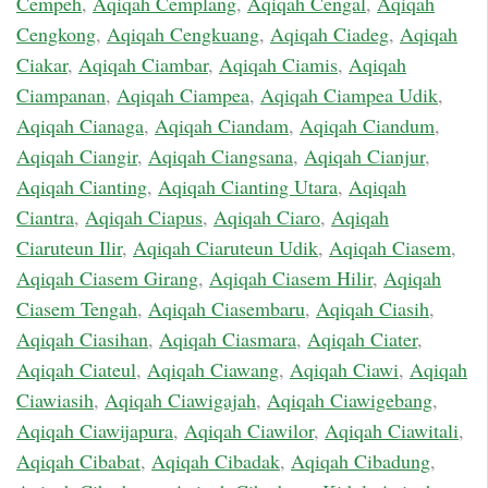
Cempeh
,
Aqiqah Cemplang
,
Aqiqah Cengal
,
Aqiqah
Cengkong
,
Aqiqah Cengkuang
,
Aqiqah Ciadeg
,
Aqiqah
Ciakar
,
Aqiqah Ciambar
,
Aqiqah Ciamis
,
Aqiqah
Ciampanan
,
Aqiqah Ciampea
,
Aqiqah Ciampea Udik
,
Aqiqah Cianaga
,
Aqiqah Ciandam
,
Aqiqah Ciandum
,
Aqiqah Ciangir
,
Aqiqah Ciangsana
,
Aqiqah Cianjur
,
Aqiqah Cianting
,
Aqiqah Cianting Utara
,
Aqiqah
Ciantra
,
Aqiqah Ciapus
,
Aqiqah Ciaro
,
Aqiqah
Ciaruteun Ilir
,
Aqiqah Ciaruteun Udik
,
Aqiqah Ciasem
,
Aqiqah Ciasem Girang
,
Aqiqah Ciasem Hilir
,
Aqiqah
Ciasem Tengah
,
Aqiqah Ciasembaru
,
Aqiqah Ciasih
,
Aqiqah Ciasihan
,
Aqiqah Ciasmara
,
Aqiqah Ciater
,
Aqiqah Ciateul
,
Aqiqah Ciawang
,
Aqiqah Ciawi
,
Aqiqah
Ciawiasih
,
Aqiqah Ciawigajah
,
Aqiqah Ciawigebang
,
Aqiqah Ciawijapura
,
Aqiqah Ciawilor
,
Aqiqah Ciawitali
,
Aqiqah Cibabat
,
Aqiqah Cibadak
,
Aqiqah Cibadung
,