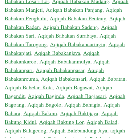
Babakan Losari Lor
,
Aqiqah Babakan Madang
,
Aqiqah
Babakan Manjeti
,
Aqiqah Babakan Panjang
,
Aqiqah
Babakan Penghulu
,
Aqiqah Babakan Peuteuy
,
Aqiqah
Babakan Raden
,
Aqiqah Babakan Sadeng
,
Aqiqah
Babakan Sari
,
Aqiqah Babakan Surabaya
,
Aqiqah
Babakan Tarogong
,
Aqiqah Babakancaringin
,
Aqiqah
Babakanjati
,
Aqiqah Babakanjaya
,
Aqiqah
Babakankareo
,
Aqiqah Babakanmulya
,
Aqiqah
Babakanpari
,
Aqiqah Babakanpasar
,
Aqiqah
Babakanreuma
,
Aqiqah Babakansari
,
Aqiqah Babatan
,
Aqiqah Babelan Kota
,
Aqiqah Bagawat
,
Aqiqah
Bagendit
,
Aqiqah Baginda
,
Aqiqah Bagjasari
,
Aqiqah
Bagoang
,
Aqiqah Bagolo
,
Aqiqah Bahagia
,
Aqiqah
Bahara
,
Aqiqah Bakom
,
Aqiqah Baktijaya
,
Aqiqah
Bakung Kidul
,
Aqiqah Bakung Lor
,
Aqiqah Balad
,
Aqiqah Balagedog
,
Aqiqah Balebandung Jaya
,
aqiqah