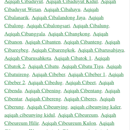
Aqiqah Cibaduyut
,
Aqiqah Cibaduyut Kidul
,
Aqiqah
Cibaduyut Wetan
,
Aqiqah Cibahayu
,
Aqiqah
Cibalanarik
,
Aqiqah Cibalandong Jaya
,
Aqiqah
Cibalong
,
Aqiqah Cibalongsari
,
Aqiqah Cibalung
,
Aqiqah Cibanggala
,
Aqiqah Cibangkong
,
Aqiqah
Cibanon
,
Aqiqah Cibanten
,
Aqiqah Cibanteng
,
Aqiqah
Cibaregbeg
,
Aqiqah Cibarengkok
,
Aqiqah Cibarusahjaya
,
Aqiqah Cibarusahkota
,
Aqiqah Cibatok 1
,
Aqiqah
Cibatok 2
,
Aqiqah Cibatu
,
Aqiqah Cibatu Tiga
,
Aqiqah
Cibatuireng
,
Aqiqah Cibeber
,
Aqiqah Cibeber 1
,
Aqiqah
Cibeber 2
,
Aqiqah Cibedug
,
Aqiqah Cibeet
,
Aqiqah
Cibenda
,
Aqiqah Cibening
,
Aqiqah Cibentang
,
Aqiqah
Cibentar
,
Aqiqah Cibereng
,
Aqiqah Ciberes
,
Aqiqah
Ciberung
,
Aqiqah Cibeunying
,
aqiqah cibeunying kaler
,
aqiqah cibeunying kidul
,
Aqiqah Cibeureum
,
Aqiqah
Cibeureum Hilir
,
Aqiqah Cibeureum Kulon
,
Aqiqah