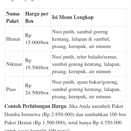
Nama
Harga per
Isi Menu Lengkap
Paket
Box
Nasi putih, sambal goreng
Rp
Hemat
kentang, lalapan & sambal,
15.000/box
pisang, kerupuk, air minum
Nasi putih, telur balado/semur,
Rp
Nikmat
sambal goreng kentang, lalapan,
19.500/box
pisang, kerupuk, air minum
Nasi putih, ayam bakar/goreng,
Rp
Puas
sambal goreng kentang, lalapan,
24.500/box
pisang, kerupuk, air minum
Contoh Perhitungan Harga
: Jika Anda membeli Paket
Domba Istimewa (Rp 2.850.000) dan tambahkan 100 box
Paket Hemat (Rp 1.500.000), total hanya Rp 4.350.000
untuk acara komplit 100 porsi!