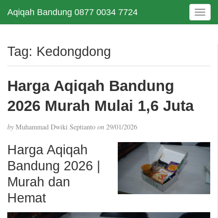
Aqiqah Bandung 0877 0034 7724
T
o
g
g
Tag:
Kedongdong
l
e
n
Harga Aqiqah Bandung
a
v
2026 Murah Mulai 1,6 Juta
i
g
by
Muhammad Dwiki Septianto
on
29/01/2026
a
t
Harga Aqiqah
i
Bandung 2026 |
o
n
Murah dan
Hemat