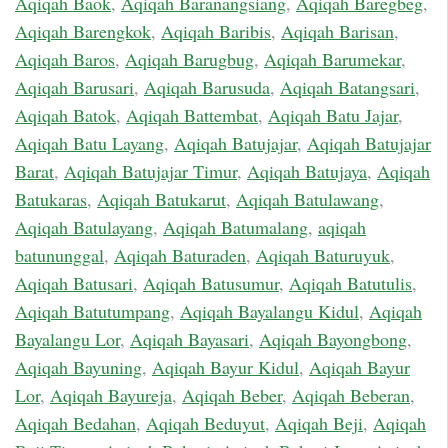
Aqiqah Baok
,
Aqiqah Baranangsiang
,
Aqiqah Baregbeg
,
Aqiqah Barengkok
,
Aqiqah Baribis
,
Aqiqah Barisan
,
Aqiqah Baros
,
Aqiqah Barugbug
,
Aqiqah Barumekar
,
Aqiqah Barusari
,
Aqiqah Barusuda
,
Aqiqah Batangsari
,
Aqiqah Batok
,
Aqiqah Battembat
,
Aqiqah Batu Jajar
,
Aqiqah Batu Layang
,
Aqiqah Batujajar
,
Aqiqah Batujajar
Barat
,
Aqiqah Batujajar Timur
,
Aqiqah Batujaya
,
Aqiqah
Batukaras
,
Aqiqah Batukarut
,
Aqiqah Batulawang
,
Aqiqah Batulayang
,
Aqiqah Batumalang
,
aqiqah
batununggal
,
Aqiqah Baturaden
,
Aqiqah Baturuyuk
,
Aqiqah Batusari
,
Aqiqah Batusumur
,
Aqiqah Batutulis
,
Aqiqah Batutumpang
,
Aqiqah Bayalangu Kidul
,
Aqiqah
Bayalangu Lor
,
Aqiqah Bayasari
,
Aqiqah Bayongbong
,
Aqiqah Bayuning
,
Aqiqah Bayur Kidul
,
Aqiqah Bayur
Lor
,
Aqiqah Bayureja
,
Aqiqah Beber
,
Aqiqah Beberan
,
Aqiqah Bedahan
,
Aqiqah Beduyut
,
Aqiqah Beji
,
Aqiqah