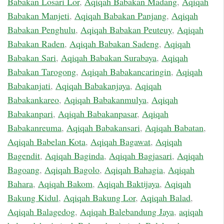
Babakan Losari Lor
,
Aqiqah Babakan Madang
,
Aqiqah
Babakan Manjeti
,
Aqiqah Babakan Panjang
,
Aqiqah
Babakan Penghulu
,
Aqiqah Babakan Peuteuy
,
Aqiqah
Babakan Raden
,
Aqiqah Babakan Sadeng
,
Aqiqah
Babakan Sari
,
Aqiqah Babakan Surabaya
,
Aqiqah
Babakan Tarogong
,
Aqiqah Babakancaringin
,
Aqiqah
Babakanjati
,
Aqiqah Babakanjaya
,
Aqiqah
Babakankareo
,
Aqiqah Babakanmulya
,
Aqiqah
Babakanpari
,
Aqiqah Babakanpasar
,
Aqiqah
Babakanreuma
,
Aqiqah Babakansari
,
Aqiqah Babatan
,
Aqiqah Babelan Kota
,
Aqiqah Bagawat
,
Aqiqah
Bagendit
,
Aqiqah Baginda
,
Aqiqah Bagjasari
,
Aqiqah
Bagoang
,
Aqiqah Bagolo
,
Aqiqah Bahagia
,
Aqiqah
Bahara
,
Aqiqah Bakom
,
Aqiqah Baktijaya
,
Aqiqah
Bakung Kidul
,
Aqiqah Bakung Lor
,
Aqiqah Balad
,
Aqiqah Balagedog
,
Aqiqah Balebandung Jaya
,
aqiqah