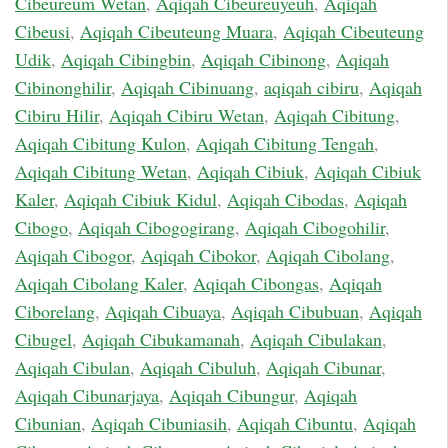
Cibeureum Wetan
,
Aqiqah Cibeureuyeuh
,
Aqiqah
Cibeusi
,
Aqiqah Cibeuteung Muara
,
Aqiqah Cibeuteung
Udik
,
Aqiqah Cibingbin
,
Aqiqah Cibinong
,
Aqiqah
Cibinonghilir
,
Aqiqah Cibinuang
,
aqiqah cibiru
,
Aqiqah
Cibiru Hilir
,
Aqiqah Cibiru Wetan
,
Aqiqah Cibitung
,
Aqiqah Cibitung Kulon
,
Aqiqah Cibitung Tengah
,
Aqiqah Cibitung Wetan
,
Aqiqah Cibiuk
,
Aqiqah Cibiuk
Kaler
,
Aqiqah Cibiuk Kidul
,
Aqiqah Cibodas
,
Aqiqah
Cibogo
,
Aqiqah Cibogogirang
,
Aqiqah Cibogohilir
,
Aqiqah Cibogor
,
Aqiqah Cibokor
,
Aqiqah Cibolang
,
Aqiqah Cibolang Kaler
,
Aqiqah Cibongas
,
Aqiqah
Ciborelang
,
Aqiqah Cibuaya
,
Aqiqah Cibubuan
,
Aqiqah
Cibugel
,
Aqiqah Cibukamanah
,
Aqiqah Cibulakan
,
Aqiqah Cibulan
,
Aqiqah Cibuluh
,
Aqiqah Cibunar
,
Aqiqah Cibunarjaya
,
Aqiqah Cibungur
,
Aqiqah
Cibunian
,
Aqiqah Cibuniasih
,
Aqiqah Cibuntu
,
Aqiqah