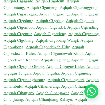
Aqiqah Cigagade
,
Aqiqah Cigaleuh
,
Aqiqah
Cigalontang
,
Aqiqah Ciganjeng
,
Aqiqah Cigaronggong
,
Aqiqah Cigarukgak
,
Aqiqah Cigasong
,
Aqiqah Cigayam
,
Aqiqah Cigedang
,
Aqiqah Cigedug
,
Aqiqah Cigelam
,
Aqiqah Cigembor
,
Aqiqah Cigendel
,
Aqiqah Cigending
,
Aqiqah Cigentur
,
Aqiqah Cigereleng
,
Aqiqah Cigintung
,
Aqiqah Cigobang
,
Aqiqah Cigobang Wangi
,
Aqiqah
Cigombong
,
Aqiqah Cigondewah Hilir
,
Aqiqah
Cigondewah Kaler
,
Aqiqah Cigondewah Kidul
,
Aqiqah
Cigondewah Rahayu
,
Aqiqah Cigudeg
,
Aqiqah Cigugur
,
Aqiqah Cigugur Girang
,
Aqiqah Cigugur Kaler
,
Aqiqah
Cigugur Tengah
,
Aqiqah Ciguha
,
Aqiqah Cigunung
,
Aqiqah Cigunungherang
,
Aqiqah Cigunungsari
,
Aqiqah
Cihambulu
,
Aqiqah Cihamerang
,
Aqiqah Cihampelas
,
Chat Sekarang
Aqiqah Cihanjaro
,
Aqiqah Cihanjawar
,
Aqiqah
Cihanjuang
,
Aqiqah Cihanjuang Rahayu
,
Aqiqah