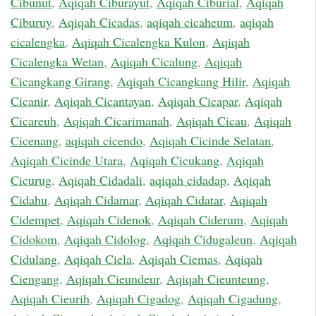
Cibunut
,
Aqiqah Ciburayut
,
Aqiqah Ciburial
,
Aqiqah
Ciburuy
,
Aqiqah Cicadas
,
aqiqah cicaheum
,
aqiqah
cicalengka
,
Aqiqah Cicalengka Kulon
,
Aqiqah
Cicalengka Wetan
,
Aqiqah Cicalung
,
Aqiqah
Cicangkang Girang
,
Aqiqah Cicangkang Hilir
,
Aqiqah
Cicanir
,
Aqiqah Cicantayan
,
Aqiqah Cicapar
,
Aqiqah
Cicareuh
,
Aqiqah Cicarimanah
,
Aqiqah Cicau
,
Aqiqah
Cicenang
,
aqiqah cicendo
,
Aqiqah Cicinde Selatan
,
Aqiqah Cicinde Utara
,
Aqiqah Cicukang
,
Aqiqah
Cicurug
,
Aqiqah Cidadali
,
aqiqah cidadap
,
Aqiqah
Cidahu
,
Aqiqah Cidamar
,
Aqiqah Cidatar
,
Aqiqah
Cidempet
,
Aqiqah Cidenok
,
Aqiqah Ciderum
,
Aqiqah
Cidokom
,
Aqiqah Cidolog
,
Aqiqah Cidugaleun
,
Aqiqah
Cidulang
,
Aqiqah Ciela
,
Aqiqah Ciemas
,
Aqiqah
Ciengang
,
Aqiqah Cieundeur
,
Aqiqah Cieunteung
,
Aqiqah Cieurih
,
Aqiqah Cigadog
,
Aqiqah Cigadung
,