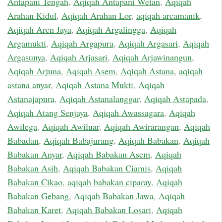
Antapani Tengah
,
Aqiqah Antapani Wetan
,
Aqiqah
Arahan Kidul
,
Aqiqah Arahan Lor
,
aqiqah arcamanik
,
Aqiqah Aren Jaya
,
Aqiqah Argalingga
,
Aqiqah
Argamukti
,
Aqiqah Argapura
,
Aqiqah Argasari
,
Aqiqah
Argasunya
,
Aqiqah Arjasari
,
Aqiqah Arjawinangun
,
Aqiqah Arjuna
,
Aqiqah Asem
,
Aqiqah Astana
,
aqiqah
astana anyar
,
Aqiqah Astana Mukti
,
Aqiqah
Astanajapura
,
Aqiqah Astanalanggar
,
Aqiqah Astapada
,
Aqiqah Atang Senjaya
,
Aqiqah Awassagara
,
Aqiqah
Awilega
,
Aqiqah Awiluar
,
Aqiqah Awirarangan
,
Aqiqah
Babadan
,
Aqiqah Babajurang
,
Aqiqah Babakan
,
Aqiqah
Babakan Anyar
,
Aqiqah Babakan Asem
,
Aqiqah
Babakan Asih
,
Aqiqah Babakan Ciamis
,
Aqiqah
Babakan Cikao
,
aqiqah babakan ciparay
,
Aqiqah
Babakan Gebang
,
Aqiqah Babakan Jawa
,
Aqiqah
Babakan Karet
,
Aqiqah Babakan Losari
,
Aqiqah