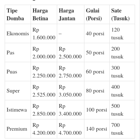
Tipe
Harga
Harga
Gulai
Sate
Domba
Betina
Jantan
(Porsi)
(Tusuk)
Rp
120
Ekonomis
–
40 porsi
1.600.000
tusuk
Rp
Rp
200
Pas
50 porsi
2.000.000
2.500.000
tusuk
Rp
Rp
300
Puas
60 porsi
2.250.000
2.750.000
tusuk
Rp
Rp
400
Super
80 porsi
2.525.000
3.050.000
tusuk
Rp
Rp
500
Istimewa
100 porsi
2.850.000
3.400.000
tusuk
Rp
Rp
700
Premium
140 porsi
4.200.000
4.700.000
tusuk