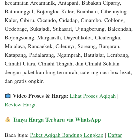
kecamatan Arcamanik, Antapani, Babakan Ciparay,
Batununggal, Bojongloa Kaler, Buahbatu, Cibeunying
Kaler, Cibiru, Cicendo, Cidadap, Cinambo, Coblong,
Gedebage, Sukajadi, Sukasari, Ujungberung, Baleendah,
Bojongsoang, Margaasih, Dayeuhkolot, Cicalengka,
Majalaya, Rancaekek, Cileunyi, Soreang, Banjaran,
Katapang, Padalarang, Ngamprah, Batujajar, Lembang,
Cimahi Utara, Cimahi Tengah, dan Cimahi Selatan
dengan paket kambing termurah, catering nasi box lezat,
dan gratis ongkir.
Video Proses & Harga
:
Lihat Proses Aqiqah
|
Review Harga
Tanya Harga Terbaru via WhatsApp
Baca juga:
Paket Aqiqah Bandung Lengkap
|
Daftar