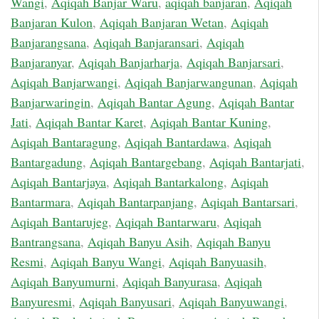
Wangi
,
Aqiqah Banjar Waru
,
aqiqah banjaran
,
Aqiqah
Banjaran Kulon
,
Aqiqah Banjaran Wetan
,
Aqiqah
Banjarangsana
,
Aqiqah Banjaransari
,
Aqiqah
Banjaranyar
,
Aqiqah Banjarharja
,
Aqiqah Banjarsari
,
Aqiqah Banjarwangi
,
Aqiqah Banjarwangunan
,
Aqiqah
Banjarwaringin
,
Aqiqah Bantar Agung
,
Aqiqah Bantar
Jati
,
Aqiqah Bantar Karet
,
Aqiqah Bantar Kuning
,
Aqiqah Bantaragung
,
Aqiqah Bantardawa
,
Aqiqah
Bantargadung
,
Aqiqah Bantargebang
,
Aqiqah Bantarjati
,
Aqiqah Bantarjaya
,
Aqiqah Bantarkalong
,
Aqiqah
Bantarmara
,
Aqiqah Bantarpanjang
,
Aqiqah Bantarsari
,
Aqiqah Bantarujeg
,
Aqiqah Bantarwaru
,
Aqiqah
Bantrangsana
,
Aqiqah Banyu Asih
,
Aqiqah Banyu
Resmi
,
Aqiqah Banyu Wangi
,
Aqiqah Banyuasih
,
Aqiqah Banyumurni
,
Aqiqah Banyurasa
,
Aqiqah
Banyuresmi
,
Aqiqah Banyusari
,
Aqiqah Banyuwangi
,