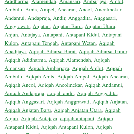
Adidharma
,
Alamendah
,
Amansari
,
Ambarjaya
,
Ambit
,
Ambulu
,
Amis
,
Ampel
,
Ancaran
,
Ancol
,
Ancolmekar
,
Andamui
,
Andapraja
,
Andir
,
Anggadita
,
Anggasari
,
Anggrawati
,
Anjatan
,
Anjatan Baru
,
Anjatan Utara
,
Anjun
,
Antajaya
,
Antapani
,
Antapani Kidul
,
Antapani
Kulon
,
Antapani Tengah
,
Antapani Wetan
,
Aqiqah
Abadijaya
,
Aqiqah Adiarsa Barat
,
Aqiqah Adiarsa Timur
,
Aqiqah Adidharma
,
Aqiqah Alamendah
,
Aqiqah
Amansari
,
Aqiqah Ambarjaya
,
Aqiqah Ambit
,
Aqiqah
Ambulu
,
Aqiqah Amis
,
Aqiqah Ampel
,
Aqiqah Ancaran
,
Aqiqah Ancol
,
Aqiqah Ancolmekar
,
Aqiqah Andamui
,
Aqiqah Andapraja
,
aqiqah andir
,
Aqiqah Anggadita
,
Aqiqah Anggasari
,
Aqiqah Anggrawati
,
Aqiqah Anjatan
,
Aqiqah Anjatan Baru
,
Aqiqah Anjatan Utara
,
Aqiqah
Anjun
,
Aqiqah Antajaya
,
aqiqah antapani
,
Aqiqah
Antapani Kidul
,
Aqiqah Antapani Kulon
,
Aqiqah