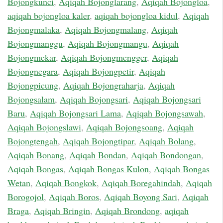
Bojongkunci
,
Aqiqah Bojonglarang
,
Aqiqah Bojongloa
,
aqiqah bojongloa kaler
,
aqiqah bojongloa kidul
,
Aqiqah
Bojongmalaka
,
Aqiqah Bojongmalang
,
Aqiqah
Bojongmanggu
,
Aqiqah Bojongmangu
,
Aqiqah
Bojongmekar
,
Aqiqah Bojongmengger
,
Aqiqah
Bojongnegara
,
Aqiqah Bojongpetir
,
Aqiqah
Bojongpicung
,
Aqiqah Bojongraharja
,
Aqiqah
Bojongsalam
,
Aqiqah Bojongsari
,
Aqiqah Bojongsari
Baru
,
Aqiqah Bojongsari Lama
,
Aqiqah Bojongsawah
,
Aqiqah Bojongslawi
,
Aqiqah Bojongsoang
,
Aqiqah
Bojongtengah
,
Aqiqah Bojongtipar
,
Aqiqah Bolang
,
Aqiqah Bonang
,
Aqiqah Bondan
,
Aqiqah Bondongan
,
Aqiqah Bongas
,
Aqiqah Bongas Kulon
,
Aqiqah Bongas
Wetan
,
Aqiqah Bongkok
,
Aqiqah Boregahindah
,
Aqiqah
Borogojol
,
Aqiqah Boros
,
Aqiqah Boyong Sari
,
Aqiqah
Braga
,
Aqiqah Bringin
,
Aqiqah Brondong
,
aqiqah