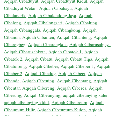
Aqiqah Cibaduyut
,
Aqiqah Cibaduyut Kidul
,
Aqiqah
Cibaduyut Wetan
,
Aqiqah Cibahayu
,
Aqiqah
Cibalanarik
,
Aqiqah Cibalandong Jaya
,
Aqiqah
Cibalong
,
Aqiqah Cibalongsari
,
Aqiqah Cibalung
,
Aqiqah Cibanggala
,
Aqiqah Cibangkong
,
Aqiqah
Cibanon
,
Aqiqah Cibanten
,
Aqiqah Cibanteng
,
Aqiqah
Cibaregbeg
,
Aqiqah Cibarengkok
,
Aqiqah Cibarusahjaya
,
Aqiqah Cibarusahkota
,
Aqiqah Cibatok 1
,
Aqiqah
Cibatok 2
,
Aqiqah Cibatu
,
Aqiqah Cibatu Tiga
,
Aqiqah
Cibatuireng
,
Aqiqah Cibeber
,
Aqiqah Cibeber 1
,
Aqiqah
Cibeber 2
,
Aqiqah Cibedug
,
Aqiqah Cibeet
,
Aqiqah
Cibenda
,
Aqiqah Cibening
,
Aqiqah Cibentang
,
Aqiqah
Cibentar
,
Aqiqah Cibereng
,
Aqiqah Ciberes
,
Aqiqah
Ciberung
,
Aqiqah Cibeunying
,
aqiqah cibeunying kaler
,
aqiqah cibeunying kidul
,
Aqiqah Cibeureum
,
Aqiqah
Cibeureum Hilir
,
Aqiqah Cibeureum Kulon
,
Aqiqah