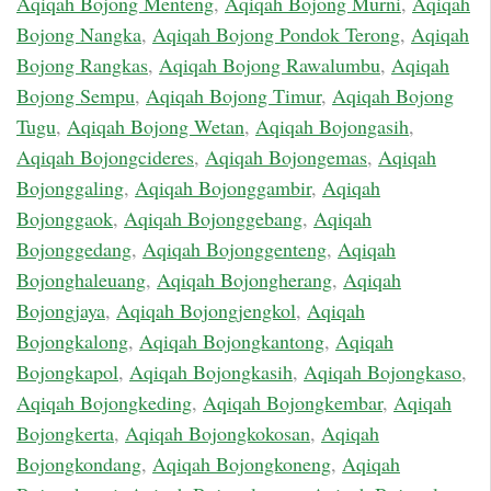
Aqiqah Bojong Menteng
,
Aqiqah Bojong Murni
,
Aqiqah
Bojong Nangka
,
Aqiqah Bojong Pondok Terong
,
Aqiqah
Bojong Rangkas
,
Aqiqah Bojong Rawalumbu
,
Aqiqah
Bojong Sempu
,
Aqiqah Bojong Timur
,
Aqiqah Bojong
Tugu
,
Aqiqah Bojong Wetan
,
Aqiqah Bojongasih
,
Aqiqah Bojongcideres
,
Aqiqah Bojongemas
,
Aqiqah
Bojonggaling
,
Aqiqah Bojonggambir
,
Aqiqah
Bojonggaok
,
Aqiqah Bojonggebang
,
Aqiqah
Bojonggedang
,
Aqiqah Bojonggenteng
,
Aqiqah
Bojonghaleuang
,
Aqiqah Bojongherang
,
Aqiqah
Bojongjaya
,
Aqiqah Bojongjengkol
,
Aqiqah
Bojongkalong
,
Aqiqah Bojongkantong
,
Aqiqah
Bojongkapol
,
Aqiqah Bojongkasih
,
Aqiqah Bojongkaso
,
Aqiqah Bojongkeding
,
Aqiqah Bojongkembar
,
Aqiqah
Bojongkerta
,
Aqiqah Bojongkokosan
,
Aqiqah
Bojongkondang
,
Aqiqah Bojongkoneng
,
Aqiqah