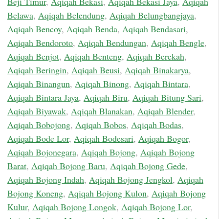
Beji Timur
,
Aqiqah Bekasi
,
Aqiqah Bekasi Jaya
,
Aqiqah
Belawa
,
Aqiqah Belendung
,
Aqiqah Belungbangjaya
,
Aqiqah Bencoy
,
Aqiqah Benda
,
Aqiqah Bendasari
,
Aqiqah Bendoroto
,
Aqiqah Bendungan
,
Aqiqah Bengle
,
Aqiqah Benjot
,
Aqiqah Benteng
,
Aqiqah Berekah
,
Aqiqah Beringin
,
Aqiqah Beusi
,
Aqiqah Binakarya
,
Aqiqah Binangun
,
Aqiqah Binong
,
Aqiqah Bintara
,
Aqiqah Bintara Jaya
,
Aqiqah Biru
,
Aqiqah Bitung Sari
,
Aqiqah Biyawak
,
Aqiqah Blanakan
,
Aqiqah Blender
,
Aqiqah Bobojong
,
Aqiqah Bobos
,
Aqiqah Bodas
,
Aqiqah Bode Lor
,
Aqiqah Bodesari
,
Aqiqah Bogor
,
Aqiqah Bojonegara
,
Aqiqah Bojong
,
Aqiqah Bojong
Barat
,
Aqiqah Bojong Baru
,
Aqiqah Bojong Gede
,
Aqiqah Bojong Indah
,
Aqiqah Bojong Jengkol
,
Aqiqah
Bojong Koneng
,
Aqiqah Bojong Kulon
,
Aqiqah Bojong
Kulur
,
Aqiqah Bojong Longok
,
Aqiqah Bojong Lor
,