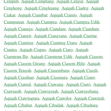
Cempeh
,
Aqiqah Cemplang
,
Aqiqah Cengal
,
Aqiqah
Cengkong
,
Aqiqah Cengkuang
,
Aqiqah Ciadeg
,
Aqiqah
Ciakar
,
Aqiqah Ciambar
,
Aqiqah Ciamis
,
Aqiqah
Ciampanan
,
Aqiqah Ciampea
,
Aqiqah Ciampea Udik
,
Aqiqah Cianaga
,
Aqiqah Ciandam
,
Aqiqah Ciandum
,
Aqiqah Ciangir
,
Aqiqah Ciangsana
,
Aqiqah Cianjur
,
Aqiqah Cianting
,
Aqiqah Cianting Utara
,
Aqiqah
Ciantra
,
Aqiqah Ciapus
,
Aqiqah Ciaro
,
Aqiqah
Ciaruteun Ilir
,
Aqiqah Ciaruteun Udik
,
Aqiqah Ciasem
,
Aqiqah Ciasem Girang
,
Aqiqah Ciasem Hilir
,
Aqiqah
Ciasem Tengah
,
Aqiqah Ciasembaru
,
Aqiqah Ciasih
,
Aqiqah Ciasihan
,
Aqiqah Ciasmara
,
Aqiqah Ciater
,
Aqiqah Ciateul
,
Aqiqah Ciawang
,
Aqiqah Ciawi
,
Aqiqah
Ciawiasih
,
Aqiqah Ciawigajah
,
Aqiqah Ciawigebang
,
Aqiqah Ciawijapura
,
Aqiqah Ciawilor
,
Aqiqah Ciawitali
,
Aqiqah Cibabat
,
Aqiqah Cibadak
,
Aqiqah Cibadung
,