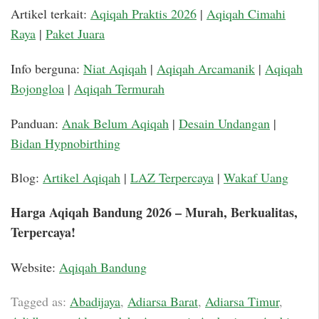
Artikel terkait:
Aqiqah Praktis 2026
|
Aqiqah Cimahi
Raya
|
Paket Juara
Info berguna:
Niat Aqiqah
|
Aqiqah Arcamanik
|
Aqiqah
Bojongloa
|
Aqiqah Termurah
Panduan:
Anak Belum Aqiqah
|
Desain Undangan
|
Bidan Hypnobirthing
Blog:
Artikel Aqiqah
|
LAZ Terpercaya
|
Wakaf Uang
Harga Aqiqah Bandung 2026 – Murah, Berkualitas,
Terpercaya!
Website:
Aqiqah Bandung
Tagged as:
Abadijaya
,
Adiarsa Barat
,
Adiarsa Timur
,