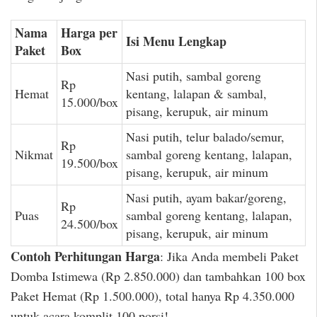
Nama
Harga per
Isi Menu Lengkap
Paket
Box
Nasi putih, sambal goreng
Rp
Hemat
kentang, lalapan & sambal,
15.000/box
pisang, kerupuk, air minum
Nasi putih, telur balado/semur,
Rp
Nikmat
sambal goreng kentang, lalapan,
19.500/box
pisang, kerupuk, air minum
Nasi putih, ayam bakar/goreng,
Rp
Puas
sambal goreng kentang, lalapan,
24.500/box
pisang, kerupuk, air minum
Contoh Perhitungan Harga
: Jika Anda membeli Paket
Domba Istimewa (Rp 2.850.000) dan tambahkan 100 box
Paket Hemat (Rp 1.500.000), total hanya Rp 4.350.000
untuk acara komplit 100 porsi!