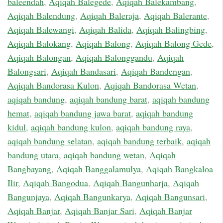
baleendah
,
Aqiqah Balegede
,
Aqiqah Balekambang
,
Aqiqah Balendung
,
Aqiqah Baleraja
,
Aqiqah Balerante
,
Aqiqah Balewangi
,
Aqiqah Balida
,
Aqiqah Balingbing
,
Aqiqah Balokang
,
Aqiqah Balong
,
Aqiqah Balong Gede
,
Aqiqah Balongan
,
Aqiqah Balonggandu
,
Aqiqah
Balongsari
,
Aqiqah Bandasari
,
Aqiqah Bandengan
,
Aqiqah Bandorasa Kulon
,
Aqiqah Bandorasa Wetan
,
aqiqah bandung
,
aqiqah bandung barat
,
aqiqah bandung
hemat
,
aqiqah bandung jawa barat
,
aqiqah bandung
kidul
,
aqiqah bandung kulon
,
aqiqah bandung raya
,
aqiqah bandung selatan
,
aqiqah bandung terbaik
,
aqiqah
bandung utara
,
aqiqah bandung wetan
,
Aqiqah
Bangbayang
,
Aqiqah Banggalamulya
,
Aqiqah Bangkaloa
Ilir
,
Aqiqah Bangodua
,
Aqiqah Bangunharja
,
Aqiqah
Bangunjaya
,
Aqiqah Bangunkarya
,
Aqiqah Bangunsari
,
Aqiqah Banjar
,
Aqiqah Banjar Sari
,
Aqiqah Banjar