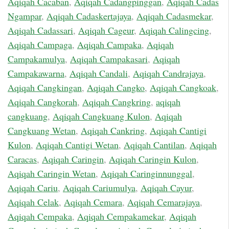
Aqiqah Cacaban
,
Aqiqah Cadangpinggan
,
Aqiqah Cadas
Ngampar
,
Aqiqah Cadaskertajaya
,
Aqiqah Cadasmekar
,
Aqiqah Cadassari
,
Aqiqah Cageur
,
Aqiqah Calingcing
,
Aqiqah Campaga
,
Aqiqah Campaka
,
Aqiqah
Campakamulya
,
Aqiqah Campakasari
,
Aqiqah
Campakawarna
,
Aqiqah Candali
,
Aqiqah Candrajaya
,
Aqiqah Cangkingan
,
Aqiqah Cangko
,
Aqiqah Cangkoak
,
Aqiqah Cangkorah
,
Aqiqah Cangkring
,
aqiqah
cangkuang
,
Aqiqah Cangkuang Kulon
,
Aqiqah
Cangkuang Wetan
,
Aqiqah Cankring
,
Aqiqah Cantigi
Kulon
,
Aqiqah Cantigi Wetan
,
Aqiqah Cantilan
,
Aqiqah
Caracas
,
Aqiqah Caringin
,
Aqiqah Caringin Kulon
,
Aqiqah Caringin Wetan
,
Aqiqah Caringinnunggal
,
Aqiqah Cariu
,
Aqiqah Cariumulya
,
Aqiqah Cayur
,
Aqiqah Celak
,
Aqiqah Cemara
,
Aqiqah Cemarajaya
,
Aqiqah Cempaka
,
Aqiqah Cempakamekar
,
Aqiqah