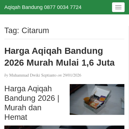
Aqiqah Bandung 0877 0034 7724
T
o
g
g
Tag:
Citarum
l
e
n
Harga Aqiqah Bandung
a
v
2026 Murah Mulai 1,6 Juta
i
g
by
Muhammad Dwiki Septianto
on
29/01/2026
a
t
Harga Aqiqah
i
Bandung 2026 |
o
n
Murah dan
Hemat