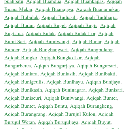
buahbatu
,
Aqiqah Buahdua
,
Aqiqah Buahkapas
,
Aqiqah
Buana Mekar
,
Aqiqah Buanajaya
,
Aqiqah Buanamekar
,
Aqiqah Bubulak
,
Aqiqah Budiasih
,
Aqiqah Budiharja
,
Aqiqah Budur
,
Aqiqah Bugel
,
Aqiqah Bugis
,
Aqiqah
Bugistua
,
Aqiqah Bulak
,
Aqiqah Bulak Lor
,
Aqiqah
Bumi Sari
,
Aqiqah Bumiwangi
,
Aqiqah Bunar
,
Aqiqah
Bunder
,
Aqiqah Bungbangsari
,
Aqiqah Bungbulang
,
Aqiqah Bungko
,
Aqiqah Bungko Lor
,
Aqiqah
Bungurberes
,
Aqiqah Bungurjaya
,
Aqiqah Bungursari
,
Aqiqah Buniara
,
Aqiqah Buniasih
,
Aqiqah Bunibakti
,
Aqiqah Bunigeulis
,
Aqiqah Bunihayu
,
Aqiqah Bunijaya
,
Aqiqah Bunikasih
,
Aqiqah Buninagara
,
Aqiqah Bunisari
,
Aqiqah Buniseuri
,
Aqiqah Buniwangi
,
Aqiqah Bunter
,
Aqiqah Buntet
,
Aqiqah Buntu
,
Aqiqah Burangkeng
,
Aqiqah Burangrang
,
Aqiqah Burujul Kulon
,
Aqiqah
Burujul Wetan
,
Aqiqah Burujuljaya
,
Aqiqah Buyut
,