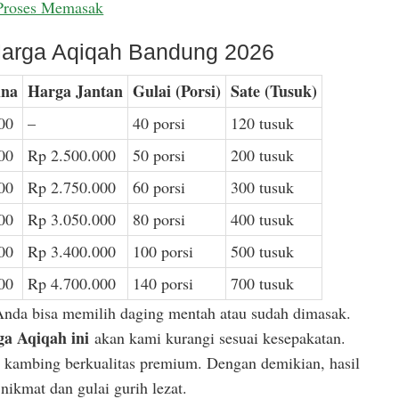
Proses Memasak
arga Aqiqah Bandung 2026
ina
Harga Jantan
Gulai (Porsi)
Sate (Tusuk)
00
–
40 porsi
120 tusuk
00
Rp 2.500.000
50 porsi
200 tusuk
00
Rp 2.750.000
60 porsi
300 tusuk
00
Rp 3.050.000
80 porsi
400 tusuk
00
Rp 3.400.000
100 porsi
500 tusuk
00
Rp 4.700.000
140 porsi
700 tusuk
Anda bisa memilih daging mentah atau sudah dimasak.
a Aqiqah ini
akan kami kurangi sesuai kesepakatan.
or kambing berkualitas premium. Dengan demikian, hasil
ikmat dan gulai gurih lezat.