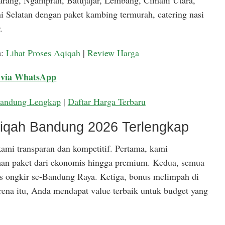
arang, Ngamprah, Batujajar, Lembang, Cimahi Utara,
 Selatan dengan paket kambing termurah, catering nasi
.
a
:
Lihat Proses Aqiqah
|
Review Harga
 via WhatsApp
Bandung Lengkap
|
Daftar Harga Terbaru
qiqah Bandung 2026 Terlengkap
ami transparan dan kompetitif. Pertama, kami
han paket dari ekonomis hingga premium. Kedua, semua
is ongkir se-Bandung Raya. Ketiga, bonus melimpah di
rena itu, Anda mendapat value terbaik untuk budget yang