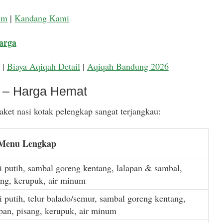
um
|
Kandang Kami
arga
|
Biaya Aqiqah Detail
|
Aqiqah Bandung 2026
k – Harga Hemat
ket nasi kotak pelengkap sangat terjangkau:
 Menu Lengkap
i putih, sambal goreng kentang, lalapan & sambal,
ang, kerupuk, air minum
i putih, telur balado/semur, sambal goreng kentang,
apan, pisang, kerupuk, air minum