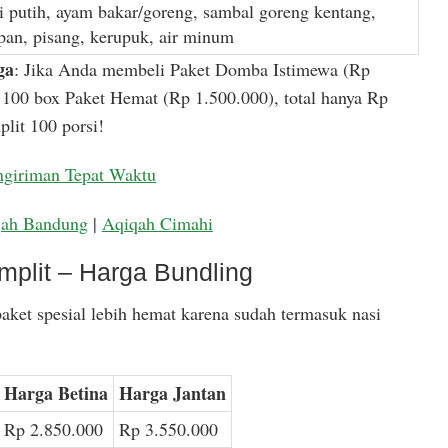
i putih, ayam bakar/goreng, sambal goreng kentang,
apan, pisang, kerupuk, air minum
ga
: Jika Anda membeli Paket Domba Istimewa (Rp
100 box Paket Hemat (Rp 1.500.000), total hanya Rp
lit 100 porsi!
ngiriman Tepat Waktu
qah Bandung
|
Aqiqah Cimahi
mplit – Harga Bundling
aket spesial lebih hemat karena sudah termasuk nasi
Harga Betina
Harga Jantan
Rp 2.850.000
Rp 3.550.000