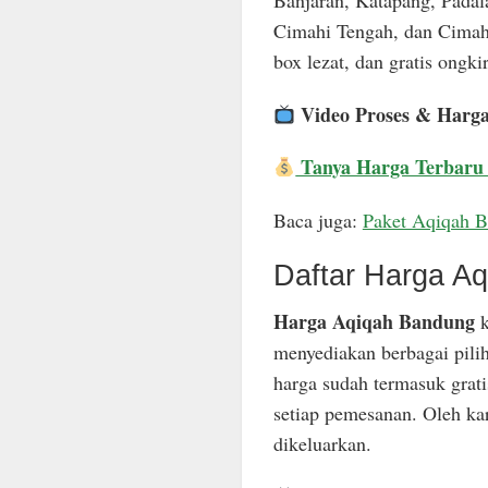
Banjaran, Katapang, Padal
Cimahi Tengah, dan Cimahi
box lezat, dan gratis ongkir
Video Proses & Harg
Tanya Harga Terbaru
Baca juga:
Paket Aqiqah 
Daftar Harga A
Harga Aqiqah Bandung
k
menyediakan berbagai pili
harga sudah termasuk grat
setiap pemesanan. Oleh ka
dikeluarkan.