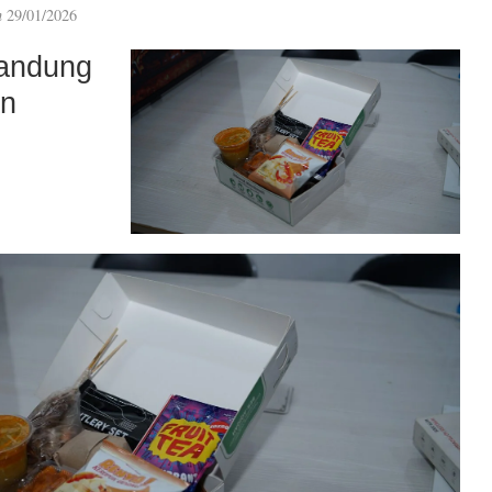
n
29/01/2026
andung
an