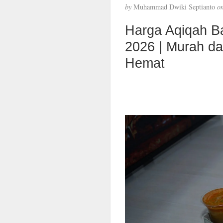
by
Muhammad Dwiki Septianto
o
Harga Aqiqah B
2026 | Murah d
Hemat