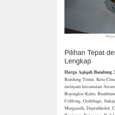
Harga
Pilihan Tepat 
Lengkap
Harga Aqiqah Bandung
2
Bandung Timur, Kota Cima
melayani kecamatan Arcam
Bojongloa Kaler, Buahbatu
Coblong, Gedebage, Sukaja
Margaasih, Dayeuhkolot, C