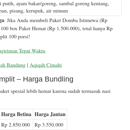
i putih, ayam bakar/goreng, sambal goreng kentang,
apan, pisang, kerupuk, air minum
ga
: Jika Anda membeli Paket Domba Istimewa (Rp
100 box Paket Hemat (Rp 1.500.000), total hanya Rp
lit 100 porsi!
ngiriman Tepat Waktu
qah Bandung
|
Aqiqah Cimahi
mplit – Harga Bundling
aket spesial lebih hemat karena sudah termasuk nasi
Harga Betina
Harga Jantan
Rp 2.850.000
Rp 3.550.000