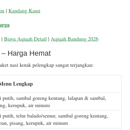
um
|
Kandang Kami
arga
|
Biaya Aqiqah Detail
|
Aqiqah Bandung 2026
k – Harga Hemat
ket nasi kotak pelengkap sangat terjangkau:
 Menu Lengkap
i putih, sambal goreng kentang, lalapan & sambal,
ang, kerupuk, air minum
i putih, telur balado/semur, sambal goreng kentang,
apan, pisang, kerupuk, air minum