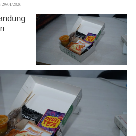
n
29/01/2026
andung
an