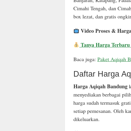
Banjaran, Katapang, Padal
Cimahi Tengah, dan Cimahi
box lezat, dan gratis ongkir
Video Proses & Harg
Tanya Harga Terbaru
Baca juga:
Paket Aqiqah 
Daftar Harga A
Harga Aqiqah Bandung
k
menyediakan berbagai pili
harga sudah termasuk grat
setiap pemesanan. Oleh ka
dikeluarkan.