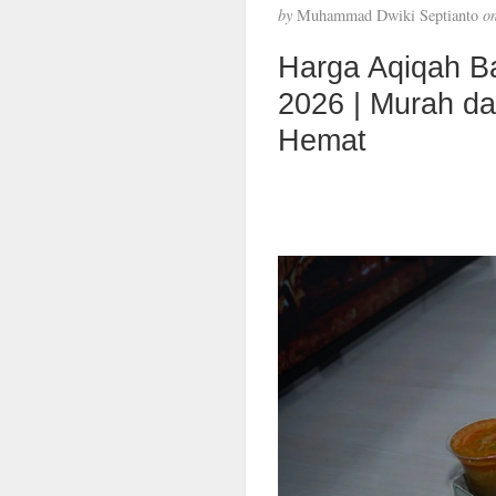
by
Muhammad Dwiki Septianto
o
Harga Aqiqah B
2026 | Murah d
Hemat