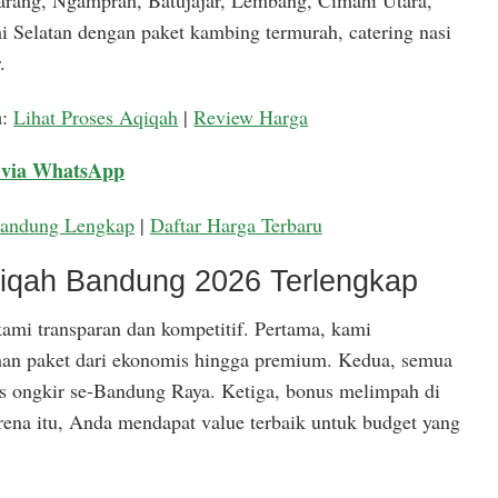
arang, Ngamprah, Batujajar, Lembang, Cimahi Utara,
 Selatan dengan paket kambing termurah, catering nasi
.
a
:
Lihat Proses Aqiqah
|
Review Harga
 via WhatsApp
Bandung Lengkap
|
Daftar Harga Terbaru
qiqah Bandung 2026 Terlengkap
ami transparan dan kompetitif. Pertama, kami
han paket dari ekonomis hingga premium. Kedua, semua
is ongkir se-Bandung Raya. Ketiga, bonus melimpah di
rena itu, Anda mendapat value terbaik untuk budget yang