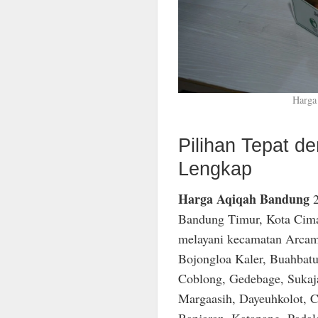
Harga
Pilihan Tepat 
Lengkap
Harga Aqiqah Bandung
2
Bandung Timur, Kota Cima
melayani kecamatan Arcam
Bojongloa Kaler, Buahbatu
Coblong, Gedebage, Sukaja
Margaasih, Dayeuhkolot, C