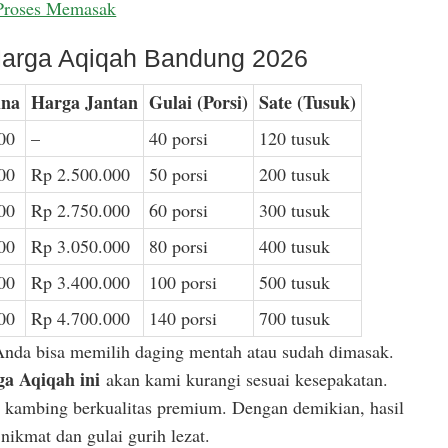
Proses Memasak
arga Aqiqah Bandung 2026
ina
Harga Jantan
Gulai (Porsi)
Sate (Tusuk)
00
–
40 porsi
120 tusuk
00
Rp 2.500.000
50 porsi
200 tusuk
00
Rp 2.750.000
60 porsi
300 tusuk
00
Rp 3.050.000
80 porsi
400 tusuk
00
Rp 3.400.000
100 porsi
500 tusuk
00
Rp 4.700.000
140 porsi
700 tusuk
Anda bisa memilih daging mentah atau sudah dimasak.
a Aqiqah ini
akan kami kurangi sesuai kesepakatan.
or kambing berkualitas premium. Dengan demikian, hasil
ikmat dan gulai gurih lezat.