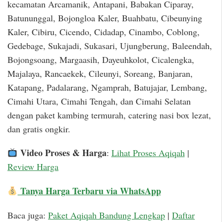
kecamatan Arcamanik, Antapani, Babakan Ciparay,
Batununggal, Bojongloa Kaler, Buahbatu, Cibeunying
Kaler, Cibiru, Cicendo, Cidadap, Cinambo, Coblong,
Gedebage, Sukajadi, Sukasari, Ujungberung, Baleendah,
Bojongsoang, Margaasih, Dayeuhkolot, Cicalengka,
Majalaya, Rancaekek, Cileunyi, Soreang, Banjaran,
Katapang, Padalarang, Ngamprah, Batujajar, Lembang,
Cimahi Utara, Cimahi Tengah, dan Cimahi Selatan
dengan paket kambing termurah, catering nasi box lezat,
dan gratis ongkir.
Video Proses & Harga
:
Lihat Proses Aqiqah
|
Review Harga
Tanya Harga Terbaru via WhatsApp
Baca juga:
Paket Aqiqah Bandung Lengkap
|
Daftar