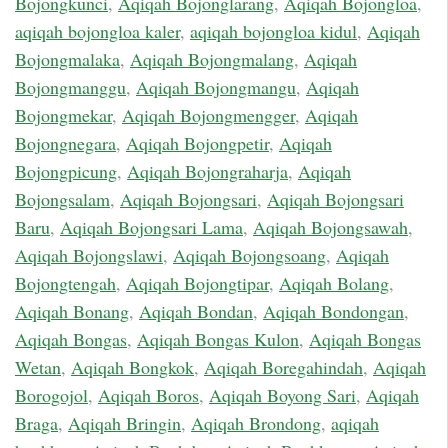
Bojongkunci
,
Aqiqah Bojonglarang
,
Aqiqah Bojongloa
,
aqiqah bojongloa kaler
,
aqiqah bojongloa kidul
,
Aqiqah
Bojongmalaka
,
Aqiqah Bojongmalang
,
Aqiqah
Bojongmanggu
,
Aqiqah Bojongmangu
,
Aqiqah
Bojongmekar
,
Aqiqah Bojongmengger
,
Aqiqah
Bojongnegara
,
Aqiqah Bojongpetir
,
Aqiqah
Bojongpicung
,
Aqiqah Bojongraharja
,
Aqiqah
Bojongsalam
,
Aqiqah Bojongsari
,
Aqiqah Bojongsari
Baru
,
Aqiqah Bojongsari Lama
,
Aqiqah Bojongsawah
,
Aqiqah Bojongslawi
,
Aqiqah Bojongsoang
,
Aqiqah
Bojongtengah
,
Aqiqah Bojongtipar
,
Aqiqah Bolang
,
Aqiqah Bonang
,
Aqiqah Bondan
,
Aqiqah Bondongan
,
Aqiqah Bongas
,
Aqiqah Bongas Kulon
,
Aqiqah Bongas
Wetan
,
Aqiqah Bongkok
,
Aqiqah Boregahindah
,
Aqiqah
Borogojol
,
Aqiqah Boros
,
Aqiqah Boyong Sari
,
Aqiqah
Braga
,
Aqiqah Bringin
,
Aqiqah Brondong
,
aqiqah