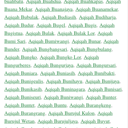
buahbatu
,
Aqiqah Buahdua
,
Aqiqah Buahkapas
,
Aqiqah
Buana Mekar
,
Aqiqah Buanajaya
,
Aqiqah Buanamekar
,
Aqiqah Bubulak
,
Aqiqah Budiasih
,
Aqiqah Budiharja
,
Aqiqah Budur
,
Aqiqah Bugel
,
Aqiqah Bugis
,
Aqiqah
Bugistua
,
Aqiqah Bulak
,
Aqiqah Bulak Lor
,
Aqiqah
Bumi Sari
,
Aqiqah Bumiwangi
,
Aqiqah Bunar
,
Aqiqah
Bunder
,
Aqiqah Bungbangsari
,
Aqiqah Bungbulang
,
Aqiqah Bungko
,
Aqiqah Bungko Lor
,
Aqiqah
Bungurberes
,
Aqiqah Bungurjaya
,
Aqiqah Bungursari
,
Aqiqah Buniara
,
Aqiqah Buniasih
,
Aqiqah Bunibakti
,
Aqiqah Bunigeulis
,
Aqiqah Bunihayu
,
Aqiqah Bunijaya
,
Aqiqah Bunikasih
,
Aqiqah Buninagara
,
Aqiqah Bunisari
,
Aqiqah Buniseuri
,
Aqiqah Buniwangi
,
Aqiqah Bunter
,
Aqiqah Buntet
,
Aqiqah Buntu
,
Aqiqah Burangkeng
,
Aqiqah Burangrang
,
Aqiqah Burujul Kulon
,
Aqiqah
Burujul Wetan
,
Aqiqah Burujuljaya
,
Aqiqah Buyut
,