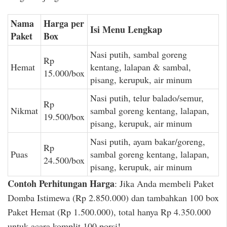
Nama
Harga per
Isi Menu Lengkap
Paket
Box
Nasi putih, sambal goreng
Rp
Hemat
kentang, lalapan & sambal,
15.000/box
pisang, kerupuk, air minum
Nasi putih, telur balado/semur,
Rp
Nikmat
sambal goreng kentang, lalapan,
19.500/box
pisang, kerupuk, air minum
Nasi putih, ayam bakar/goreng,
Rp
Puas
sambal goreng kentang, lalapan,
24.500/box
pisang, kerupuk, air minum
Contoh Perhitungan Harga
: Jika Anda membeli Paket
Domba Istimewa (Rp 2.850.000) dan tambahkan 100 box
Paket Hemat (Rp 1.500.000), total hanya Rp 4.350.000
untuk acara komplit 100 porsi!