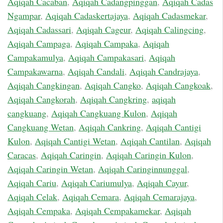
Aqiqah Cacaban
,
Aqiqah Cadangpinggan
,
Aqiqah Cadas
Ngampar
,
Aqiqah Cadaskertajaya
,
Aqiqah Cadasmekar
,
Aqiqah Cadassari
,
Aqiqah Cageur
,
Aqiqah Calingcing
,
Aqiqah Campaga
,
Aqiqah Campaka
,
Aqiqah
Campakamulya
,
Aqiqah Campakasari
,
Aqiqah
Campakawarna
,
Aqiqah Candali
,
Aqiqah Candrajaya
,
Aqiqah Cangkingan
,
Aqiqah Cangko
,
Aqiqah Cangkoak
,
Aqiqah Cangkorah
,
Aqiqah Cangkring
,
aqiqah
cangkuang
,
Aqiqah Cangkuang Kulon
,
Aqiqah
Cangkuang Wetan
,
Aqiqah Cankring
,
Aqiqah Cantigi
Kulon
,
Aqiqah Cantigi Wetan
,
Aqiqah Cantilan
,
Aqiqah
Caracas
,
Aqiqah Caringin
,
Aqiqah Caringin Kulon
,
Aqiqah Caringin Wetan
,
Aqiqah Caringinnunggal
,
Aqiqah Cariu
,
Aqiqah Cariumulya
,
Aqiqah Cayur
,
Aqiqah Celak
,
Aqiqah Cemara
,
Aqiqah Cemarajaya
,
Aqiqah Cempaka
,
Aqiqah Cempakamekar
,
Aqiqah