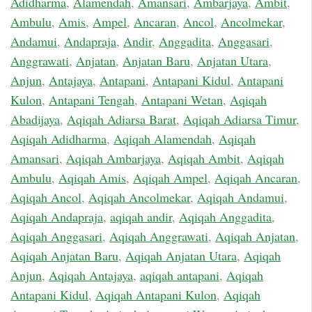
Adidharma
,
Alamendah
,
Amansari
,
Ambarjaya
,
Ambit
,
Ambulu
,
Amis
,
Ampel
,
Ancaran
,
Ancol
,
Ancolmekar
,
Andamui
,
Andapraja
,
Andir
,
Anggadita
,
Anggasari
,
Anggrawati
,
Anjatan
,
Anjatan Baru
,
Anjatan Utara
,
Anjun
,
Antajaya
,
Antapani
,
Antapani Kidul
,
Antapani
Kulon
,
Antapani Tengah
,
Antapani Wetan
,
Aqiqah
Abadijaya
,
Aqiqah Adiarsa Barat
,
Aqiqah Adiarsa Timur
,
Aqiqah Adidharma
,
Aqiqah Alamendah
,
Aqiqah
Amansari
,
Aqiqah Ambarjaya
,
Aqiqah Ambit
,
Aqiqah
Ambulu
,
Aqiqah Amis
,
Aqiqah Ampel
,
Aqiqah Ancaran
,
Aqiqah Ancol
,
Aqiqah Ancolmekar
,
Aqiqah Andamui
,
Aqiqah Andapraja
,
aqiqah andir
,
Aqiqah Anggadita
,
Aqiqah Anggasari
,
Aqiqah Anggrawati
,
Aqiqah Anjatan
,
Aqiqah Anjatan Baru
,
Aqiqah Anjatan Utara
,
Aqiqah
Anjun
,
Aqiqah Antajaya
,
aqiqah antapani
,
Aqiqah
Antapani Kidul
,
Aqiqah Antapani Kulon
,
Aqiqah