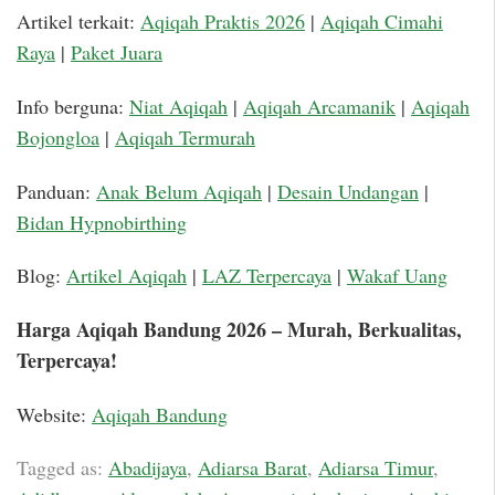
Artikel terkait:
Aqiqah Praktis 2026
|
Aqiqah Cimahi
Raya
|
Paket Juara
Info berguna:
Niat Aqiqah
|
Aqiqah Arcamanik
|
Aqiqah
Bojongloa
|
Aqiqah Termurah
Panduan:
Anak Belum Aqiqah
|
Desain Undangan
|
Bidan Hypnobirthing
Blog:
Artikel Aqiqah
|
LAZ Terpercaya
|
Wakaf Uang
Harga Aqiqah Bandung 2026 – Murah, Berkualitas,
Terpercaya!
Website:
Aqiqah Bandung
Tagged as:
Abadijaya
,
Adiarsa Barat
,
Adiarsa Timur
,