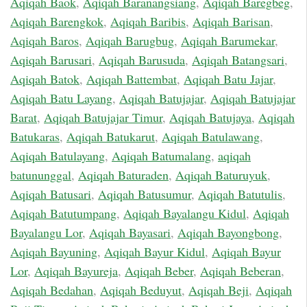
Aqiqah Baok
,
Aqiqah Baranangsiang
,
Aqiqah Baregbeg
,
Aqiqah Barengkok
,
Aqiqah Baribis
,
Aqiqah Barisan
,
Aqiqah Baros
,
Aqiqah Barugbug
,
Aqiqah Barumekar
,
Aqiqah Barusari
,
Aqiqah Barusuda
,
Aqiqah Batangsari
,
Aqiqah Batok
,
Aqiqah Battembat
,
Aqiqah Batu Jajar
,
Aqiqah Batu Layang
,
Aqiqah Batujajar
,
Aqiqah Batujajar
Barat
,
Aqiqah Batujajar Timur
,
Aqiqah Batujaya
,
Aqiqah
Batukaras
,
Aqiqah Batukarut
,
Aqiqah Batulawang
,
Aqiqah Batulayang
,
Aqiqah Batumalang
,
aqiqah
batununggal
,
Aqiqah Baturaden
,
Aqiqah Baturuyuk
,
Aqiqah Batusari
,
Aqiqah Batusumur
,
Aqiqah Batutulis
,
Aqiqah Batutumpang
,
Aqiqah Bayalangu Kidul
,
Aqiqah
Bayalangu Lor
,
Aqiqah Bayasari
,
Aqiqah Bayongbong
,
Aqiqah Bayuning
,
Aqiqah Bayur Kidul
,
Aqiqah Bayur
Lor
,
Aqiqah Bayureja
,
Aqiqah Beber
,
Aqiqah Beberan
,
Aqiqah Bedahan
,
Aqiqah Beduyut
,
Aqiqah Beji
,
Aqiqah