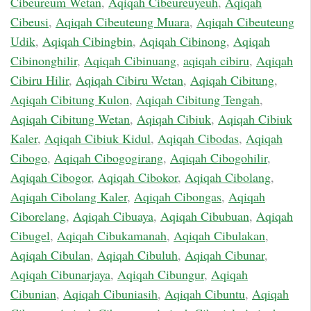
Cibeureum Wetan
,
Aqiqah Cibeureuyeuh
,
Aqiqah
Cibeusi
,
Aqiqah Cibeuteung Muara
,
Aqiqah Cibeuteung
Udik
,
Aqiqah Cibingbin
,
Aqiqah Cibinong
,
Aqiqah
Cibinonghilir
,
Aqiqah Cibinuang
,
aqiqah cibiru
,
Aqiqah
Cibiru Hilir
,
Aqiqah Cibiru Wetan
,
Aqiqah Cibitung
,
Aqiqah Cibitung Kulon
,
Aqiqah Cibitung Tengah
,
Aqiqah Cibitung Wetan
,
Aqiqah Cibiuk
,
Aqiqah Cibiuk
Kaler
,
Aqiqah Cibiuk Kidul
,
Aqiqah Cibodas
,
Aqiqah
Cibogo
,
Aqiqah Cibogogirang
,
Aqiqah Cibogohilir
,
Aqiqah Cibogor
,
Aqiqah Cibokor
,
Aqiqah Cibolang
,
Aqiqah Cibolang Kaler
,
Aqiqah Cibongas
,
Aqiqah
Ciborelang
,
Aqiqah Cibuaya
,
Aqiqah Cibubuan
,
Aqiqah
Cibugel
,
Aqiqah Cibukamanah
,
Aqiqah Cibulakan
,
Aqiqah Cibulan
,
Aqiqah Cibuluh
,
Aqiqah Cibunar
,
Aqiqah Cibunarjaya
,
Aqiqah Cibungur
,
Aqiqah
Cibunian
,
Aqiqah Cibuniasih
,
Aqiqah Cibuntu
,
Aqiqah