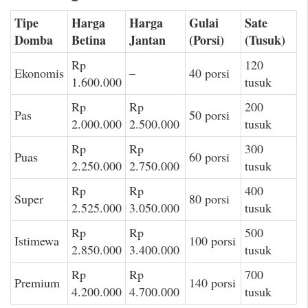
Tipe
Harga
Harga
Gulai
Sate
Domba
Betina
Jantan
(Porsi)
(Tusuk)
Rp
120
Ekonomis
–
40 porsi
1.600.000
tusuk
Rp
Rp
200
Pas
50 porsi
2.000.000
2.500.000
tusuk
Rp
Rp
300
Puas
60 porsi
2.250.000
2.750.000
tusuk
Rp
Rp
400
Super
80 porsi
2.525.000
3.050.000
tusuk
Rp
Rp
500
Istimewa
100 porsi
2.850.000
3.400.000
tusuk
Rp
Rp
700
Premium
140 porsi
4.200.000
4.700.000
tusuk