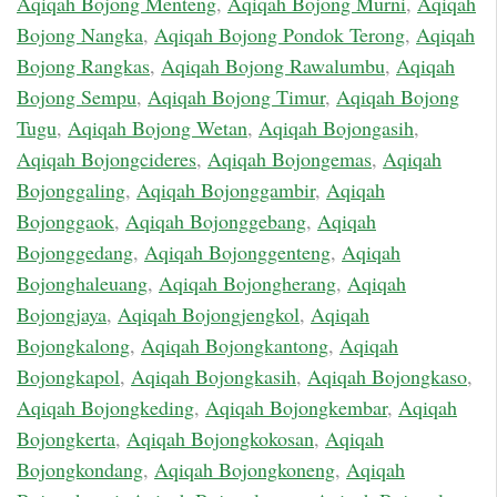
Aqiqah Bojong Menteng
,
Aqiqah Bojong Murni
,
Aqiqah
Bojong Nangka
,
Aqiqah Bojong Pondok Terong
,
Aqiqah
Bojong Rangkas
,
Aqiqah Bojong Rawalumbu
,
Aqiqah
Bojong Sempu
,
Aqiqah Bojong Timur
,
Aqiqah Bojong
Tugu
,
Aqiqah Bojong Wetan
,
Aqiqah Bojongasih
,
Aqiqah Bojongcideres
,
Aqiqah Bojongemas
,
Aqiqah
Bojonggaling
,
Aqiqah Bojonggambir
,
Aqiqah
Bojonggaok
,
Aqiqah Bojonggebang
,
Aqiqah
Bojonggedang
,
Aqiqah Bojonggenteng
,
Aqiqah
Bojonghaleuang
,
Aqiqah Bojongherang
,
Aqiqah
Bojongjaya
,
Aqiqah Bojongjengkol
,
Aqiqah
Bojongkalong
,
Aqiqah Bojongkantong
,
Aqiqah
Bojongkapol
,
Aqiqah Bojongkasih
,
Aqiqah Bojongkaso
,
Aqiqah Bojongkeding
,
Aqiqah Bojongkembar
,
Aqiqah
Bojongkerta
,
Aqiqah Bojongkokosan
,
Aqiqah
Bojongkondang
,
Aqiqah Bojongkoneng
,
Aqiqah