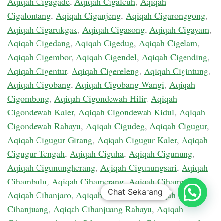
Aqiqah Cigagade
,
Aqiqah Cigaleuh
,
Aqiqah
Cigalontang
,
Aqiqah Ciganjeng
,
Aqiqah Cigaronggong
,
Aqiqah Cigarukgak
,
Aqiqah Cigasong
,
Aqiqah Cigayam
,
Aqiqah Cigedang
,
Aqiqah Cigedug
,
Aqiqah Cigelam
,
Aqiqah Cigembor
,
Aqiqah Cigendel
,
Aqiqah Cigending
,
Aqiqah Cigentur
,
Aqiqah Cigereleng
,
Aqiqah Cigintung
,
Aqiqah Cigobang
,
Aqiqah Cigobang Wangi
,
Aqiqah
Cigombong
,
Aqiqah Cigondewah Hilir
,
Aqiqah
Cigondewah Kaler
,
Aqiqah Cigondewah Kidul
,
Aqiqah
Cigondewah Rahayu
,
Aqiqah Cigudeg
,
Aqiqah Cigugur
,
Aqiqah Cigugur Girang
,
Aqiqah Cigugur Kaler
,
Aqiqah
Cigugur Tengah
,
Aqiqah Ciguha
,
Aqiqah Cigunung
,
Aqiqah Cigunungherang
,
Aqiqah Cigunungsari
,
Aqiqah
Cihambulu
,
Aqiqah Cihamerang
,
Aqiqah Cihampelas
,
Chat Sekarang
Aqiqah Cihanjaro
,
Aqiqah Cihanjawar
,
Aqiqah
Cihanjuang
,
Aqiqah Cihanjuang Rahayu
,
Aqiqah