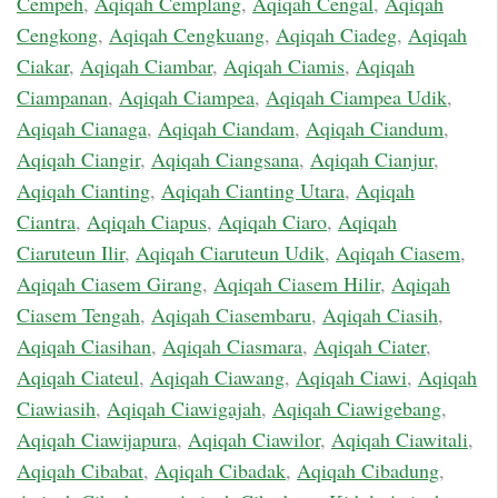
Cempeh
,
Aqiqah Cemplang
,
Aqiqah Cengal
,
Aqiqah
Cengkong
,
Aqiqah Cengkuang
,
Aqiqah Ciadeg
,
Aqiqah
Ciakar
,
Aqiqah Ciambar
,
Aqiqah Ciamis
,
Aqiqah
Ciampanan
,
Aqiqah Ciampea
,
Aqiqah Ciampea Udik
,
Aqiqah Cianaga
,
Aqiqah Ciandam
,
Aqiqah Ciandum
,
Aqiqah Ciangir
,
Aqiqah Ciangsana
,
Aqiqah Cianjur
,
Aqiqah Cianting
,
Aqiqah Cianting Utara
,
Aqiqah
Ciantra
,
Aqiqah Ciapus
,
Aqiqah Ciaro
,
Aqiqah
Ciaruteun Ilir
,
Aqiqah Ciaruteun Udik
,
Aqiqah Ciasem
,
Aqiqah Ciasem Girang
,
Aqiqah Ciasem Hilir
,
Aqiqah
Ciasem Tengah
,
Aqiqah Ciasembaru
,
Aqiqah Ciasih
,
Aqiqah Ciasihan
,
Aqiqah Ciasmara
,
Aqiqah Ciater
,
Aqiqah Ciateul
,
Aqiqah Ciawang
,
Aqiqah Ciawi
,
Aqiqah
Ciawiasih
,
Aqiqah Ciawigajah
,
Aqiqah Ciawigebang
,
Aqiqah Ciawijapura
,
Aqiqah Ciawilor
,
Aqiqah Ciawitali
,
Aqiqah Cibabat
,
Aqiqah Cibadak
,
Aqiqah Cibadung
,