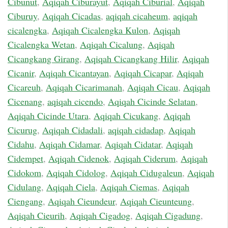
Cibunut
,
Aqiqah Ciburayut
,
Aqiqah Ciburial
,
Aqiqah
Ciburuy
,
Aqiqah Cicadas
,
aqiqah cicaheum
,
aqiqah
cicalengka
,
Aqiqah Cicalengka Kulon
,
Aqiqah
Cicalengka Wetan
,
Aqiqah Cicalung
,
Aqiqah
Cicangkang Girang
,
Aqiqah Cicangkang Hilir
,
Aqiqah
Cicanir
,
Aqiqah Cicantayan
,
Aqiqah Cicapar
,
Aqiqah
Cicareuh
,
Aqiqah Cicarimanah
,
Aqiqah Cicau
,
Aqiqah
Cicenang
,
aqiqah cicendo
,
Aqiqah Cicinde Selatan
,
Aqiqah Cicinde Utara
,
Aqiqah Cicukang
,
Aqiqah
Cicurug
,
Aqiqah Cidadali
,
aqiqah cidadap
,
Aqiqah
Cidahu
,
Aqiqah Cidamar
,
Aqiqah Cidatar
,
Aqiqah
Cidempet
,
Aqiqah Cidenok
,
Aqiqah Ciderum
,
Aqiqah
Cidokom
,
Aqiqah Cidolog
,
Aqiqah Cidugaleun
,
Aqiqah
Cidulang
,
Aqiqah Ciela
,
Aqiqah Ciemas
,
Aqiqah
Ciengang
,
Aqiqah Cieundeur
,
Aqiqah Cieunteung
,
Aqiqah Cieurih
,
Aqiqah Cigadog
,
Aqiqah Cigadung
,