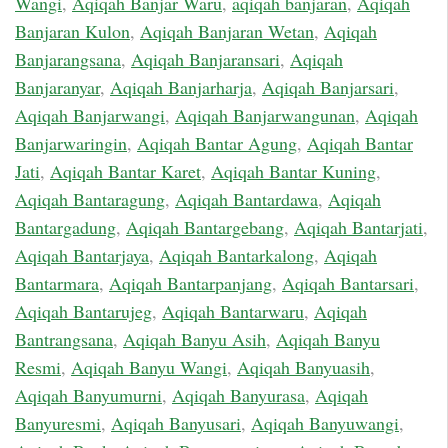
Wangi
,
Aqiqah Banjar Waru
,
aqiqah banjaran
,
Aqiqah
Banjaran Kulon
,
Aqiqah Banjaran Wetan
,
Aqiqah
Banjarangsana
,
Aqiqah Banjaransari
,
Aqiqah
Banjaranyar
,
Aqiqah Banjarharja
,
Aqiqah Banjarsari
,
Aqiqah Banjarwangi
,
Aqiqah Banjarwangunan
,
Aqiqah
Banjarwaringin
,
Aqiqah Bantar Agung
,
Aqiqah Bantar
Jati
,
Aqiqah Bantar Karet
,
Aqiqah Bantar Kuning
,
Aqiqah Bantaragung
,
Aqiqah Bantardawa
,
Aqiqah
Bantargadung
,
Aqiqah Bantargebang
,
Aqiqah Bantarjati
,
Aqiqah Bantarjaya
,
Aqiqah Bantarkalong
,
Aqiqah
Bantarmara
,
Aqiqah Bantarpanjang
,
Aqiqah Bantarsari
,
Aqiqah Bantarujeg
,
Aqiqah Bantarwaru
,
Aqiqah
Bantrangsana
,
Aqiqah Banyu Asih
,
Aqiqah Banyu
Resmi
,
Aqiqah Banyu Wangi
,
Aqiqah Banyuasih
,
Aqiqah Banyumurni
,
Aqiqah Banyurasa
,
Aqiqah
Banyuresmi
,
Aqiqah Banyusari
,
Aqiqah Banyuwangi
,