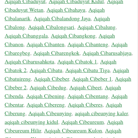
Aqiqah Cibaduyut
,
Aqiqah Cibaduyut Kidul
,
Aqiqah
Cibaduyut Wetan
,
Aqiqah Cibahayu
,
Aqiqah
Cibalanarik
,
Aqiqah Cibalandong Jaya
,
Aqiqah
Cibalong
,
Aqiqah Cibalongsari
,
Aqiqah Cibalung
,
Aqiqah Cibanggala
,
Aqiqah Cibangkong
,
Aqiqah
Cibanon
,
Aqiqah Cibanten
,
Aqiqah Cibanteng
,
Aqiqah
Cibaregbeg
,
Aqiqah Cibarengkok
,
Aqiqah Cibarusahjaya
,
Aqiqah Cibarusahkota
,
Aqiqah Cibatok 1
,
Aqiqah
Cibatok 2
,
Aqiqah Cibatu
,
Aqiqah Cibatu Tiga
,
Aqiqah
Cibatuireng
,
Aqiqah Cibeber
,
Aqiqah Cibeber 1
,
Aqiqah
Cibeber 2
,
Aqiqah Cibedug
,
Aqiqah Cibeet
,
Aqiqah
Cibenda
,
Aqiqah Cibening
,
Aqiqah Cibentang
,
Aqiqah
Cibentar
,
Aqiqah Cibereng
,
Aqiqah Ciberes
,
Aqiqah
Ciberung
,
Aqiqah Cibeunying
,
aqiqah cibeunying kaler
,
aqiqah cibeunying kidul
,
Aqiqah Cibeureum
,
Aqiqah
Cibeureum Hilir
,
Aqiqah Cibeureum Kulon
,
Aqiqah