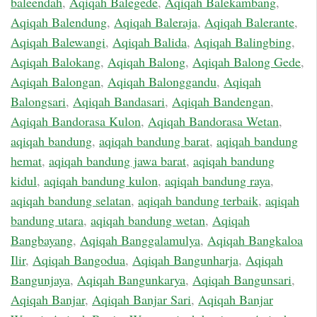
baleendah
,
Aqiqah Balegede
,
Aqiqah Balekambang
,
Aqiqah Balendung
,
Aqiqah Baleraja
,
Aqiqah Balerante
,
Aqiqah Balewangi
,
Aqiqah Balida
,
Aqiqah Balingbing
,
Aqiqah Balokang
,
Aqiqah Balong
,
Aqiqah Balong Gede
,
Aqiqah Balongan
,
Aqiqah Balonggandu
,
Aqiqah
Balongsari
,
Aqiqah Bandasari
,
Aqiqah Bandengan
,
Aqiqah Bandorasa Kulon
,
Aqiqah Bandorasa Wetan
,
aqiqah bandung
,
aqiqah bandung barat
,
aqiqah bandung
hemat
,
aqiqah bandung jawa barat
,
aqiqah bandung
kidul
,
aqiqah bandung kulon
,
aqiqah bandung raya
,
aqiqah bandung selatan
,
aqiqah bandung terbaik
,
aqiqah
bandung utara
,
aqiqah bandung wetan
,
Aqiqah
Bangbayang
,
Aqiqah Banggalamulya
,
Aqiqah Bangkaloa
Ilir
,
Aqiqah Bangodua
,
Aqiqah Bangunharja
,
Aqiqah
Bangunjaya
,
Aqiqah Bangunkarya
,
Aqiqah Bangunsari
,
Aqiqah Banjar
,
Aqiqah Banjar Sari
,
Aqiqah Banjar