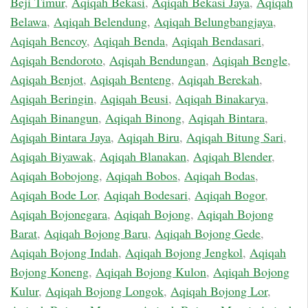
Beji Timur
,
Aqiqah Bekasi
,
Aqiqah Bekasi Jaya
,
Aqiqah
Belawa
,
Aqiqah Belendung
,
Aqiqah Belungbangjaya
,
Aqiqah Bencoy
,
Aqiqah Benda
,
Aqiqah Bendasari
,
Aqiqah Bendoroto
,
Aqiqah Bendungan
,
Aqiqah Bengle
,
Aqiqah Benjot
,
Aqiqah Benteng
,
Aqiqah Berekah
,
Aqiqah Beringin
,
Aqiqah Beusi
,
Aqiqah Binakarya
,
Aqiqah Binangun
,
Aqiqah Binong
,
Aqiqah Bintara
,
Aqiqah Bintara Jaya
,
Aqiqah Biru
,
Aqiqah Bitung Sari
,
Aqiqah Biyawak
,
Aqiqah Blanakan
,
Aqiqah Blender
,
Aqiqah Bobojong
,
Aqiqah Bobos
,
Aqiqah Bodas
,
Aqiqah Bode Lor
,
Aqiqah Bodesari
,
Aqiqah Bogor
,
Aqiqah Bojonegara
,
Aqiqah Bojong
,
Aqiqah Bojong
Barat
,
Aqiqah Bojong Baru
,
Aqiqah Bojong Gede
,
Aqiqah Bojong Indah
,
Aqiqah Bojong Jengkol
,
Aqiqah
Bojong Koneng
,
Aqiqah Bojong Kulon
,
Aqiqah Bojong
Kulur
,
Aqiqah Bojong Longok
,
Aqiqah Bojong Lor
,