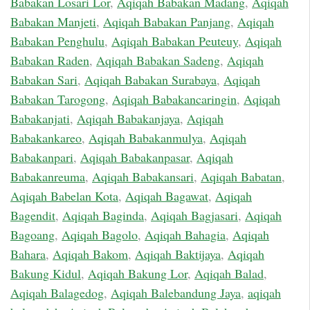
Babakan Losari Lor
,
Aqiqah Babakan Madang
,
Aqiqah
Babakan Manjeti
,
Aqiqah Babakan Panjang
,
Aqiqah
Babakan Penghulu
,
Aqiqah Babakan Peuteuy
,
Aqiqah
Babakan Raden
,
Aqiqah Babakan Sadeng
,
Aqiqah
Babakan Sari
,
Aqiqah Babakan Surabaya
,
Aqiqah
Babakan Tarogong
,
Aqiqah Babakancaringin
,
Aqiqah
Babakanjati
,
Aqiqah Babakanjaya
,
Aqiqah
Babakankareo
,
Aqiqah Babakanmulya
,
Aqiqah
Babakanpari
,
Aqiqah Babakanpasar
,
Aqiqah
Babakanreuma
,
Aqiqah Babakansari
,
Aqiqah Babatan
,
Aqiqah Babelan Kota
,
Aqiqah Bagawat
,
Aqiqah
Bagendit
,
Aqiqah Baginda
,
Aqiqah Bagjasari
,
Aqiqah
Bagoang
,
Aqiqah Bagolo
,
Aqiqah Bahagia
,
Aqiqah
Bahara
,
Aqiqah Bakom
,
Aqiqah Baktijaya
,
Aqiqah
Bakung Kidul
,
Aqiqah Bakung Lor
,
Aqiqah Balad
,
Aqiqah Balagedog
,
Aqiqah Balebandung Jaya
,
aqiqah