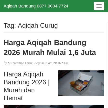
Aqiqah Bandung 0877 0034 7724
T
o
g
g
Tag:
Aqiqah Curug
l
e
n
Harga Aqiqah Bandung
a
v
2026 Murah Mulai 1,6 Juta
i
g
by
Muhammad Dwiki Septianto
on
29/01/2026
a
t
Harga Aqiqah
i
Bandung 2026 |
o
n
Murah dan
Hemat