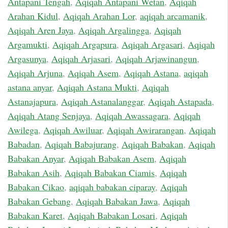
Antapani Tengah
,
Aqiqah Antapani Wetan
,
Aqiqah
Arahan Kidul
,
Aqiqah Arahan Lor
,
aqiqah arcamanik
,
Aqiqah Aren Jaya
,
Aqiqah Argalingga
,
Aqiqah
Argamukti
,
Aqiqah Argapura
,
Aqiqah Argasari
,
Aqiqah
Argasunya
,
Aqiqah Arjasari
,
Aqiqah Arjawinangun
,
Aqiqah Arjuna
,
Aqiqah Asem
,
Aqiqah Astana
,
aqiqah
astana anyar
,
Aqiqah Astana Mukti
,
Aqiqah
Astanajapura
,
Aqiqah Astanalanggar
,
Aqiqah Astapada
,
Aqiqah Atang Senjaya
,
Aqiqah Awassagara
,
Aqiqah
Awilega
,
Aqiqah Awiluar
,
Aqiqah Awirarangan
,
Aqiqah
Babadan
,
Aqiqah Babajurang
,
Aqiqah Babakan
,
Aqiqah
Babakan Anyar
,
Aqiqah Babakan Asem
,
Aqiqah
Babakan Asih
,
Aqiqah Babakan Ciamis
,
Aqiqah
Babakan Cikao
,
aqiqah babakan ciparay
,
Aqiqah
Babakan Gebang
,
Aqiqah Babakan Jawa
,
Aqiqah
Babakan Karet
,
Aqiqah Babakan Losari
,
Aqiqah