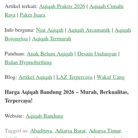
Artikel terkait:
Aqiqah Praktis 2026
|
Aqiqah Cimahi
Raya
|
Paket Juara
Info berguna:
Niat Aqiqah
|
Aqiqah Arcamanik
|
Aqiqah
Bojongloa
|
Aqiqah Termurah
Panduan:
Anak Belum Aqiqah
|
Desain Undangan
|
Bidan Hypnobirthing
Blog:
Artikel Aqiqah
|
LAZ Terpercaya
|
Wakaf Uang
Harga Aqiqah Bandung 2026 – Murah, Berkualitas,
Terpercaya!
Website:
Aqiqah Bandung
Tagged as:
Abadijaya
,
Adiarsa Barat
,
Adiarsa Timur
,