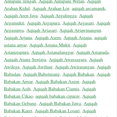
Antapani Tengah
,
Aqiqah Antapani Wetan
,
Aqiqah
Arahan Kidul
,
Aqiqah Arahan Lor
,
aqiqah arcamanik
,
Aqiqah Aren Jaya
,
Aqiqah Argalingga
,
Aqiqah
Argamukti
,
Aqiqah Argapura
,
Aqiqah Argasari
,
Aqiqah
Argasunya
,
Aqiqah Arjasari
,
Aqiqah Arjawinangun
,
Aqiqah Arjuna
,
Aqiqah Asem
,
Aqiqah Astana
,
aqiqah
astana anyar
,
Aqiqah Astana Mukti
,
Aqiqah
Astanajapura
,
Aqiqah Astanalanggar
,
Aqiqah Astapada
,
Aqiqah Atang Senjaya
,
Aqiqah Awassagara
,
Aqiqah
Awilega
,
Aqiqah Awiluar
,
Aqiqah Awirarangan
,
Aqiqah
Babadan
,
Aqiqah Babajurang
,
Aqiqah Babakan
,
Aqiqah
Babakan Anyar
,
Aqiqah Babakan Asem
,
Aqiqah
Babakan Asih
,
Aqiqah Babakan Ciamis
,
Aqiqah
Babakan Cikao
,
aqiqah babakan ciparay
,
Aqiqah
Babakan Gebang
,
Aqiqah Babakan Jawa
,
Aqiqah
Babakan Karet
,
Aqiqah Babakan Losari
,
Aqiqah