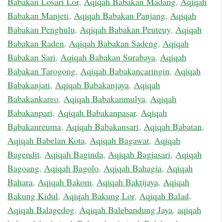
Babakan Losari Lor
,
Aqiqah Babakan Madang
,
Aqiqah
Babakan Manjeti
,
Aqiqah Babakan Panjang
,
Aqiqah
Babakan Penghulu
,
Aqiqah Babakan Peuteuy
,
Aqiqah
Babakan Raden
,
Aqiqah Babakan Sadeng
,
Aqiqah
Babakan Sari
,
Aqiqah Babakan Surabaya
,
Aqiqah
Babakan Tarogong
,
Aqiqah Babakancaringin
,
Aqiqah
Babakanjati
,
Aqiqah Babakanjaya
,
Aqiqah
Babakankareo
,
Aqiqah Babakanmulya
,
Aqiqah
Babakanpari
,
Aqiqah Babakanpasar
,
Aqiqah
Babakanreuma
,
Aqiqah Babakansari
,
Aqiqah Babatan
,
Aqiqah Babelan Kota
,
Aqiqah Bagawat
,
Aqiqah
Bagendit
,
Aqiqah Baginda
,
Aqiqah Bagjasari
,
Aqiqah
Bagoang
,
Aqiqah Bagolo
,
Aqiqah Bahagia
,
Aqiqah
Bahara
,
Aqiqah Bakom
,
Aqiqah Baktijaya
,
Aqiqah
Bakung Kidul
,
Aqiqah Bakung Lor
,
Aqiqah Balad
,
Aqiqah Balagedog
,
Aqiqah Balebandung Jaya
,
aqiqah