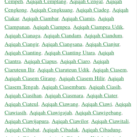
Cempeh
,
Aqiqah Cemplang
,
Aqiqah Cengal
,
Aqiqah
Cengkong
,
Aqiqah Cengkuang
,
Aqiqah Ciadeg
,
Aqiqah
Ciakar
,
Aqiqah Ciambar
,
Aqiqah Ciamis
,
Aqiqah
Ciampanan
,
Aqiqah Ciampea
,
Aqiqah Ciampea Udik
,
Aqiqah Cianaga
,
Aqiqah Ciandam
,
Aqiqah Ciandum
,
Aqiqah Ciangir
,
Aqiqah Ciangsana
,
Aqiqah Cianjur
,
Aqiqah Cianting
,
Aqiqah Cianting Utara
,
Aqiqah
Ciantra
,
Aqiqah Ciapus
,
Aqiqah Ciaro
,
Aqiqah
Ciaruteun Ilir
,
Aqiqah Ciaruteun Udik
,
Aqiqah Ciasem
,
Aqiqah Ciasem Girang
,
Aqiqah Ciasem Hilir
,
Aqiqah
Ciasem Tengah
,
Aqiqah Ciasembaru
,
Aqiqah Ciasih
,
Aqiqah Ciasihan
,
Aqiqah Ciasmara
,
Aqiqah Ciater
,
Aqiqah Ciateul
,
Aqiqah Ciawang
,
Aqiqah Ciawi
,
Aqiqah
Ciawiasih
,
Aqiqah Ciawigajah
,
Aqiqah Ciawigebang
,
Aqiqah Ciawijapura
,
Aqiqah Ciawilor
,
Aqiqah Ciawitali
,
Aqiqah Cibabat
,
Aqiqah Cibadak
,
Aqiqah Cibadung
,