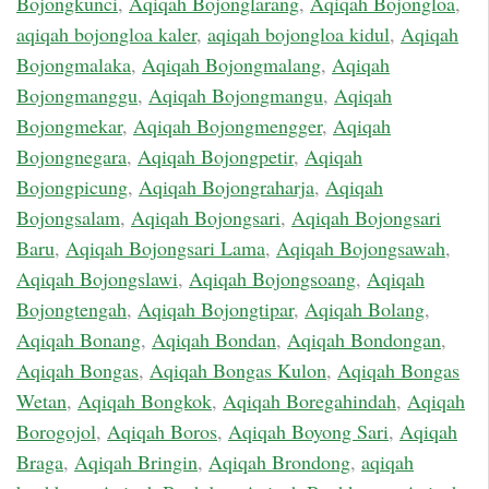
Bojongkunci
,
Aqiqah Bojonglarang
,
Aqiqah Bojongloa
,
aqiqah bojongloa kaler
,
aqiqah bojongloa kidul
,
Aqiqah
Bojongmalaka
,
Aqiqah Bojongmalang
,
Aqiqah
Bojongmanggu
,
Aqiqah Bojongmangu
,
Aqiqah
Bojongmekar
,
Aqiqah Bojongmengger
,
Aqiqah
Bojongnegara
,
Aqiqah Bojongpetir
,
Aqiqah
Bojongpicung
,
Aqiqah Bojongraharja
,
Aqiqah
Bojongsalam
,
Aqiqah Bojongsari
,
Aqiqah Bojongsari
Baru
,
Aqiqah Bojongsari Lama
,
Aqiqah Bojongsawah
,
Aqiqah Bojongslawi
,
Aqiqah Bojongsoang
,
Aqiqah
Bojongtengah
,
Aqiqah Bojongtipar
,
Aqiqah Bolang
,
Aqiqah Bonang
,
Aqiqah Bondan
,
Aqiqah Bondongan
,
Aqiqah Bongas
,
Aqiqah Bongas Kulon
,
Aqiqah Bongas
Wetan
,
Aqiqah Bongkok
,
Aqiqah Boregahindah
,
Aqiqah
Borogojol
,
Aqiqah Boros
,
Aqiqah Boyong Sari
,
Aqiqah
Braga
,
Aqiqah Bringin
,
Aqiqah Brondong
,
aqiqah