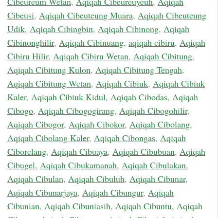
Cibeureum Wetan
,
Aqiqah Cibeureuyeuh
,
Aqiqah
Cibeusi
,
Aqiqah Cibeuteung Muara
,
Aqiqah Cibeuteung
Udik
,
Aqiqah Cibingbin
,
Aqiqah Cibinong
,
Aqiqah
Cibinonghilir
,
Aqiqah Cibinuang
,
aqiqah cibiru
,
Aqiqah
Cibiru Hilir
,
Aqiqah Cibiru Wetan
,
Aqiqah Cibitung
,
Aqiqah Cibitung Kulon
,
Aqiqah Cibitung Tengah
,
Aqiqah Cibitung Wetan
,
Aqiqah Cibiuk
,
Aqiqah Cibiuk
Kaler
,
Aqiqah Cibiuk Kidul
,
Aqiqah Cibodas
,
Aqiqah
Cibogo
,
Aqiqah Cibogogirang
,
Aqiqah Cibogohilir
,
Aqiqah Cibogor
,
Aqiqah Cibokor
,
Aqiqah Cibolang
,
Aqiqah Cibolang Kaler
,
Aqiqah Cibongas
,
Aqiqah
Ciborelang
,
Aqiqah Cibuaya
,
Aqiqah Cibubuan
,
Aqiqah
Cibugel
,
Aqiqah Cibukamanah
,
Aqiqah Cibulakan
,
Aqiqah Cibulan
,
Aqiqah Cibuluh
,
Aqiqah Cibunar
,
Aqiqah Cibunarjaya
,
Aqiqah Cibungur
,
Aqiqah
Cibunian
,
Aqiqah Cibuniasih
,
Aqiqah Cibuntu
,
Aqiqah