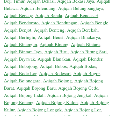
Beji Timur
,
Aqiqah Bekasi
,
Aqiqah Bekasi Jaya
,
Aqiqah
Belawa
,
Aqiqah Belendung
,
Aqiqah Belungbangjaya
,
Aqiqah Bencoy
,
Aqiqah Benda
,
Aqiqah Bendasari
,
Aqiqah Bendoroto
,
Aqiqah Bendungan
,
Aqiqah Bengle
,
Aqiqah Benjot
,
Aqiqah Benteng
,
Aqiqah Berekah
,
Aqiqah Beringin
,
Aqiqah Beusi
,
Aqiqah Binakarya
,
Aqiqah Binangun
,
Aqiqah Binong
,
Aqiqah Bintara
,
Aqiqah Bintara Jaya
,
Aqiqah Biru
,
Aqiqah Bitung Sari
,
Aqiqah Biyawak
,
Aqiqah Blanakan
,
Aqiqah Blender
,
Aqiqah Bobojong
,
Aqiqah Bobos
,
Aqiqah Bodas
,
Aqiqah Bode Lor
,
Aqiqah Bodesari
,
Aqiqah Bogor
,
Aqiqah Bojonegara
,
Aqiqah Bojong
,
Aqiqah Bojong
Barat
,
Aqiqah Bojong Baru
,
Aqiqah Bojong Gede
,
Aqiqah Bojong Indah
,
Aqiqah Bojong Jengkol
,
Aqiqah
Bojong Koneng
,
Aqiqah Bojong Kulon
,
Aqiqah Bojong
Kulur
,
Aqiqah Bojong Longok
,
Aqiqah Bojong Lor
,