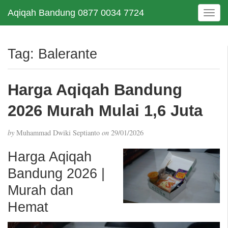
Aqiqah Bandung 0877 0034 7724
T
o
g
g
Tag:
Balerante
l
e
n
Harga Aqiqah Bandung
a
v
2026 Murah Mulai 1,6 Juta
i
g
by
Muhammad Dwiki Septianto
on
29/01/2026
a
t
Harga Aqiqah
i
Bandung 2026 |
o
n
Murah dan
Hemat