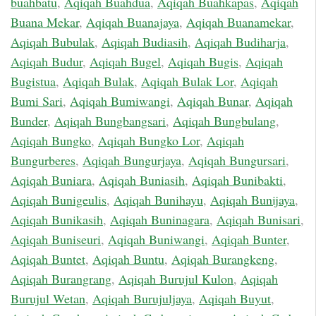
buahbatu
,
Aqiqah Buahdua
,
Aqiqah Buahkapas
,
Aqiqah
Buana Mekar
,
Aqiqah Buanajaya
,
Aqiqah Buanamekar
,
Aqiqah Bubulak
,
Aqiqah Budiasih
,
Aqiqah Budiharja
,
Aqiqah Budur
,
Aqiqah Bugel
,
Aqiqah Bugis
,
Aqiqah
Bugistua
,
Aqiqah Bulak
,
Aqiqah Bulak Lor
,
Aqiqah
Bumi Sari
,
Aqiqah Bumiwangi
,
Aqiqah Bunar
,
Aqiqah
Bunder
,
Aqiqah Bungbangsari
,
Aqiqah Bungbulang
,
Aqiqah Bungko
,
Aqiqah Bungko Lor
,
Aqiqah
Bungurberes
,
Aqiqah Bungurjaya
,
Aqiqah Bungursari
,
Aqiqah Buniara
,
Aqiqah Buniasih
,
Aqiqah Bunibakti
,
Aqiqah Bunigeulis
,
Aqiqah Bunihayu
,
Aqiqah Bunijaya
,
Aqiqah Bunikasih
,
Aqiqah Buninagara
,
Aqiqah Bunisari
,
Aqiqah Buniseuri
,
Aqiqah Buniwangi
,
Aqiqah Bunter
,
Aqiqah Buntet
,
Aqiqah Buntu
,
Aqiqah Burangkeng
,
Aqiqah Burangrang
,
Aqiqah Burujul Kulon
,
Aqiqah
Burujul Wetan
,
Aqiqah Burujuljaya
,
Aqiqah Buyut
,