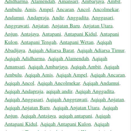
Adidharma
,
Alamendah
,
Amansari
,
Ambarjaya
,
Ambit
,
Ambulu
,
Amis
,
Ampel
,
Ancaran
,
Ancol
,
Ancolmekar
,
Andamui
,
Andapraja
,
Andir
,
Anggadita
,
Anggasari
,
Anggrawati
,
Anjatan
,
Anjatan Baru
,
Anjatan Utara
,
Anjun
,
Antajaya
,
Antapani
,
Antapani Kidul
,
Antapani
Kulon
,
Antapani Tengah
,
Antapani Wetan
,
Aqiqah
Abadijaya
,
Aqiqah Adiarsa Barat
,
Aqiqah Adiarsa Timur
,
Aqiqah Adidharma
,
Aqiqah Alamendah
,
Aqiqah
Amansari
,
Aqiqah Ambarjaya
,
Aqiqah Ambit
,
Aqiqah
Ambulu
,
Aqiqah Amis
,
Aqiqah Ampel
,
Aqiqah Ancaran
,
Aqiqah Ancol
,
Aqiqah Ancolmekar
,
Aqiqah Andamui
,
Aqiqah Andapraja
,
aqiqah andir
,
Aqiqah Anggadita
,
Aqiqah Anggasari
,
Aqiqah Anggrawati
,
Aqiqah Anjatan
,
Aqiqah Anjatan Baru
,
Aqiqah Anjatan Utara
,
Aqiqah
Anjun
,
Aqiqah Antajaya
,
aqiqah antapani
,
Aqiqah
Antapani Kidul
,
Aqiqah Antapani Kulon
,
Aqiqah