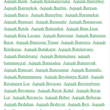
Aqiqah Baok
,
Aqiqah Baranangsiang
,
Aqiqah Baregbeg
,
Aqiqah Barengkok
,
Aqiqah Baribis
,
Aqiqah Barisan
,
Aqiqah Baros
,
Aqiqah Barugbug
,
Aqiqah Barumekar
,
Aqiqah Barusari
,
Aqiqah Barusuda
,
Aqiqah Batangsari
,
Aqiqah Batok
,
Aqiqah Battembat
,
Aqiqah Batu Jajar
,
Aqiqah Batu Layang
,
Aqiqah Batujajar
,
Aqiqah Batujajar
Barat
,
Aqiqah Batujajar Timur
,
Aqiqah Batujaya
,
Aqiqah
Batukaras
,
Aqiqah Batukarut
,
Aqiqah Batulawang
,
Aqiqah Batulayang
,
Aqiqah Batumalang
,
aqiqah
batununggal
,
Aqiqah Baturaden
,
Aqiqah Baturuyuk
,
Aqiqah Batusari
,
Aqiqah Batusumur
,
Aqiqah Batutulis
,
Aqiqah Batutumpang
,
Aqiqah Bayalangu Kidul
,
Aqiqah
Bayalangu Lor
,
Aqiqah Bayasari
,
Aqiqah Bayongbong
,
Aqiqah Bayuning
,
Aqiqah Bayur Kidul
,
Aqiqah Bayur
Lor
,
Aqiqah Bayureja
,
Aqiqah Beber
,
Aqiqah Beberan
,
Aqiqah Bedahan
,
Aqiqah Beduyut
,
Aqiqah Beji
,
Aqiqah