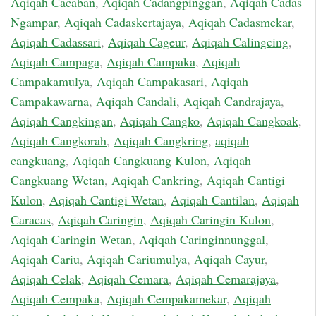
Aqiqah Cacaban
,
Aqiqah Cadangpinggan
,
Aqiqah Cadas
Ngampar
,
Aqiqah Cadaskertajaya
,
Aqiqah Cadasmekar
,
Aqiqah Cadassari
,
Aqiqah Cageur
,
Aqiqah Calingcing
,
Aqiqah Campaga
,
Aqiqah Campaka
,
Aqiqah
Campakamulya
,
Aqiqah Campakasari
,
Aqiqah
Campakawarna
,
Aqiqah Candali
,
Aqiqah Candrajaya
,
Aqiqah Cangkingan
,
Aqiqah Cangko
,
Aqiqah Cangkoak
,
Aqiqah Cangkorah
,
Aqiqah Cangkring
,
aqiqah
cangkuang
,
Aqiqah Cangkuang Kulon
,
Aqiqah
Cangkuang Wetan
,
Aqiqah Cankring
,
Aqiqah Cantigi
Kulon
,
Aqiqah Cantigi Wetan
,
Aqiqah Cantilan
,
Aqiqah
Caracas
,
Aqiqah Caringin
,
Aqiqah Caringin Kulon
,
Aqiqah Caringin Wetan
,
Aqiqah Caringinnunggal
,
Aqiqah Cariu
,
Aqiqah Cariumulya
,
Aqiqah Cayur
,
Aqiqah Celak
,
Aqiqah Cemara
,
Aqiqah Cemarajaya
,
Aqiqah Cempaka
,
Aqiqah Cempakamekar
,
Aqiqah