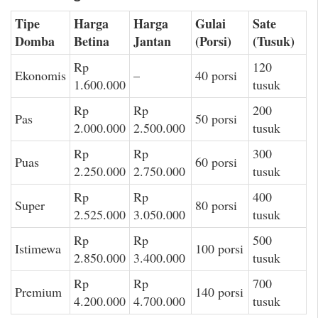
Tipe
Harga
Harga
Gulai
Sate
Domba
Betina
Jantan
(Porsi)
(Tusuk)
Rp
120
Ekonomis
–
40 porsi
1.600.000
tusuk
Rp
Rp
200
Pas
50 porsi
2.000.000
2.500.000
tusuk
Rp
Rp
300
Puas
60 porsi
2.250.000
2.750.000
tusuk
Rp
Rp
400
Super
80 porsi
2.525.000
3.050.000
tusuk
Rp
Rp
500
Istimewa
100 porsi
2.850.000
3.400.000
tusuk
Rp
Rp
700
Premium
140 porsi
4.200.000
4.700.000
tusuk