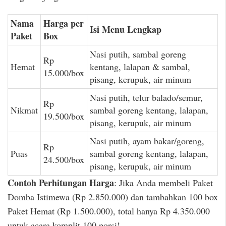
Nama
Harga per
Isi Menu Lengkap
Paket
Box
Nasi putih, sambal goreng
Rp
Hemat
kentang, lalapan & sambal,
15.000/box
pisang, kerupuk, air minum
Nasi putih, telur balado/semur,
Rp
Nikmat
sambal goreng kentang, lalapan,
19.500/box
pisang, kerupuk, air minum
Nasi putih, ayam bakar/goreng,
Rp
Puas
sambal goreng kentang, lalapan,
24.500/box
pisang, kerupuk, air minum
Contoh Perhitungan Harga
: Jika Anda membeli Paket
Domba Istimewa (Rp 2.850.000) dan tambahkan 100 box
Paket Hemat (Rp 1.500.000), total hanya Rp 4.350.000
untuk acara komplit 100 porsi!