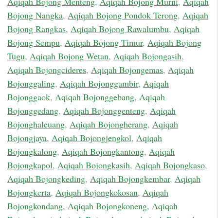
Aqiqah Bojong Menteng
,
Aqiqah Bojong Murni
,
Aqiqah
Bojong Nangka
,
Aqiqah Bojong Pondok Terong
,
Aqiqah
Bojong Rangkas
,
Aqiqah Bojong Rawalumbu
,
Aqiqah
Bojong Sempu
,
Aqiqah Bojong Timur
,
Aqiqah Bojong
Tugu
,
Aqiqah Bojong Wetan
,
Aqiqah Bojongasih
,
Aqiqah Bojongcideres
,
Aqiqah Bojongemas
,
Aqiqah
Bojonggaling
,
Aqiqah Bojonggambir
,
Aqiqah
Bojonggaok
,
Aqiqah Bojonggebang
,
Aqiqah
Bojonggedang
,
Aqiqah Bojonggenteng
,
Aqiqah
Bojonghaleuang
,
Aqiqah Bojongherang
,
Aqiqah
Bojongjaya
,
Aqiqah Bojongjengkol
,
Aqiqah
Bojongkalong
,
Aqiqah Bojongkantong
,
Aqiqah
Bojongkapol
,
Aqiqah Bojongkasih
,
Aqiqah Bojongkaso
,
Aqiqah Bojongkeding
,
Aqiqah Bojongkembar
,
Aqiqah
Bojongkerta
,
Aqiqah Bojongkokosan
,
Aqiqah
Bojongkondang
,
Aqiqah Bojongkoneng
,
Aqiqah