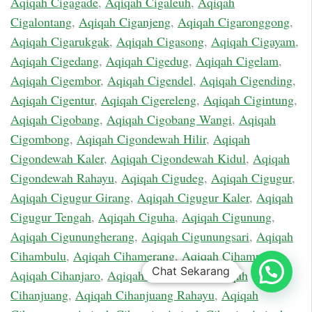
Aqiqah Cigagade
,
Aqiqah Cigaleuh
,
Aqiqah
Cigalontang
,
Aqiqah Ciganjeng
,
Aqiqah Cigaronggong
,
Aqiqah Cigarukgak
,
Aqiqah Cigasong
,
Aqiqah Cigayam
,
Aqiqah Cigedang
,
Aqiqah Cigedug
,
Aqiqah Cigelam
,
Aqiqah Cigembor
,
Aqiqah Cigendel
,
Aqiqah Cigending
,
Aqiqah Cigentur
,
Aqiqah Cigereleng
,
Aqiqah Cigintung
,
Aqiqah Cigobang
,
Aqiqah Cigobang Wangi
,
Aqiqah
Cigombong
,
Aqiqah Cigondewah Hilir
,
Aqiqah
Cigondewah Kaler
,
Aqiqah Cigondewah Kidul
,
Aqiqah
Cigondewah Rahayu
,
Aqiqah Cigudeg
,
Aqiqah Cigugur
,
Aqiqah Cigugur Girang
,
Aqiqah Cigugur Kaler
,
Aqiqah
Cigugur Tengah
,
Aqiqah Ciguha
,
Aqiqah Cigunung
,
Aqiqah Cigunungherang
,
Aqiqah Cigunungsari
,
Aqiqah
Cihambulu
,
Aqiqah Cihamerang
,
Aqiqah Cihampelas
,
Chat Sekarang
Aqiqah Cihanjaro
,
Aqiqah Cihanjawar
,
Aqiqah
Cihanjuang
,
Aqiqah Cihanjuang Rahayu
,
Aqiqah