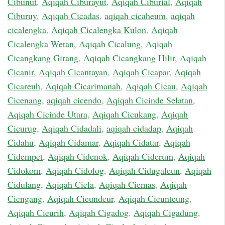
Cibunut
,
Aqiqah Ciburayut
,
Aqiqah Ciburial
,
Aqiqah
Ciburuy
,
Aqiqah Cicadas
,
aqiqah cicaheum
,
aqiqah
cicalengka
,
Aqiqah Cicalengka Kulon
,
Aqiqah
Cicalengka Wetan
,
Aqiqah Cicalung
,
Aqiqah
Cicangkang Girang
,
Aqiqah Cicangkang Hilir
,
Aqiqah
Cicanir
,
Aqiqah Cicantayan
,
Aqiqah Cicapar
,
Aqiqah
Cicareuh
,
Aqiqah Cicarimanah
,
Aqiqah Cicau
,
Aqiqah
Cicenang
,
aqiqah cicendo
,
Aqiqah Cicinde Selatan
,
Aqiqah Cicinde Utara
,
Aqiqah Cicukang
,
Aqiqah
Cicurug
,
Aqiqah Cidadali
,
aqiqah cidadap
,
Aqiqah
Cidahu
,
Aqiqah Cidamar
,
Aqiqah Cidatar
,
Aqiqah
Cidempet
,
Aqiqah Cidenok
,
Aqiqah Ciderum
,
Aqiqah
Cidokom
,
Aqiqah Cidolog
,
Aqiqah Cidugaleun
,
Aqiqah
Cidulang
,
Aqiqah Ciela
,
Aqiqah Ciemas
,
Aqiqah
Ciengang
,
Aqiqah Cieundeur
,
Aqiqah Cieunteung
,
Aqiqah Cieurih
,
Aqiqah Cigadog
,
Aqiqah Cigadung
,