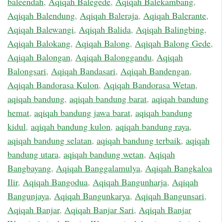
baleendah
,
Aqiqah Balegede
,
Aqiqah Balekambang
,
Aqiqah Balendung
,
Aqiqah Baleraja
,
Aqiqah Balerante
,
Aqiqah Balewangi
,
Aqiqah Balida
,
Aqiqah Balingbing
,
Aqiqah Balokang
,
Aqiqah Balong
,
Aqiqah Balong Gede
,
Aqiqah Balongan
,
Aqiqah Balonggandu
,
Aqiqah
Balongsari
,
Aqiqah Bandasari
,
Aqiqah Bandengan
,
Aqiqah Bandorasa Kulon
,
Aqiqah Bandorasa Wetan
,
aqiqah bandung
,
aqiqah bandung barat
,
aqiqah bandung
hemat
,
aqiqah bandung jawa barat
,
aqiqah bandung
kidul
,
aqiqah bandung kulon
,
aqiqah bandung raya
,
aqiqah bandung selatan
,
aqiqah bandung terbaik
,
aqiqah
bandung utara
,
aqiqah bandung wetan
,
Aqiqah
Bangbayang
,
Aqiqah Banggalamulya
,
Aqiqah Bangkaloa
Ilir
,
Aqiqah Bangodua
,
Aqiqah Bangunharja
,
Aqiqah
Bangunjaya
,
Aqiqah Bangunkarya
,
Aqiqah Bangunsari
,
Aqiqah Banjar
,
Aqiqah Banjar Sari
,
Aqiqah Banjar