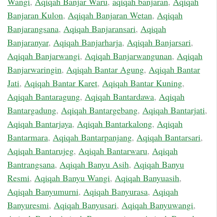
Wangi
,
Aqiqah Banjar Waru
,
aqiqah banjaran
,
Aqiqah
Banjaran Kulon
,
Aqiqah Banjaran Wetan
,
Aqiqah
Banjarangsana
,
Aqiqah Banjaransari
,
Aqiqah
Banjaranyar
,
Aqiqah Banjarharja
,
Aqiqah Banjarsari
,
Aqiqah Banjarwangi
,
Aqiqah Banjarwangunan
,
Aqiqah
Banjarwaringin
,
Aqiqah Bantar Agung
,
Aqiqah Bantar
Jati
,
Aqiqah Bantar Karet
,
Aqiqah Bantar Kuning
,
Aqiqah Bantaragung
,
Aqiqah Bantardawa
,
Aqiqah
Bantargadung
,
Aqiqah Bantargebang
,
Aqiqah Bantarjati
,
Aqiqah Bantarjaya
,
Aqiqah Bantarkalong
,
Aqiqah
Bantarmara
,
Aqiqah Bantarpanjang
,
Aqiqah Bantarsari
,
Aqiqah Bantarujeg
,
Aqiqah Bantarwaru
,
Aqiqah
Bantrangsana
,
Aqiqah Banyu Asih
,
Aqiqah Banyu
Resmi
,
Aqiqah Banyu Wangi
,
Aqiqah Banyuasih
,
Aqiqah Banyumurni
,
Aqiqah Banyurasa
,
Aqiqah
Banyuresmi
,
Aqiqah Banyusari
,
Aqiqah Banyuwangi
,