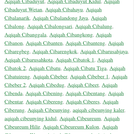
Aqiqah Cibaduyut
,
Aqiqah Cibaduyut Kidul
,
Aqiqah
Cibaduyut Wetan
,
Aqiqah Cibahayu
,
Aqiqah
Cibalanarik
,
Aqiqah Cibalandong Jaya
,
Aqiqah
Cibalong
,
Aqiqah Cibalongsari
,
Aqiqah Cibalung
,
Aqiqah Cibanggala
,
Aqiqah Cibangkong
,
Aqiqah
Cibanon
,
Aqiqah Cibanten
,
Aqiqah Cibanteng
,
Aqiqah
Cibaregbeg
,
Aqiqah Cibarengkok
,
Aqiqah Cibarusahjaya
,
Aqiqah Cibarusahkota
,
Aqiqah Cibatok 1
,
Aqiqah
Cibatok 2
,
Aqiqah Cibatu
,
Aqiqah Cibatu Tiga
,
Aqiqah
Cibatuireng
,
Aqiqah Cibeber
,
Aqiqah Cibeber 1
,
Aqiqah
Cibeber 2
,
Aqiqah Cibedug
,
Aqiqah Cibeet
,
Aqiqah
Cibenda
,
Aqiqah Cibening
,
Aqiqah Cibentang
,
Aqiqah
Cibentar
,
Aqiqah Cibereng
,
Aqiqah Ciberes
,
Aqiqah
Ciberung
,
Aqiqah Cibeunying
,
aqiqah cibeunying kaler
,
aqiqah cibeunying kidul
,
Aqiqah Cibeureum
,
Aqiqah
Cibeureum Hilir
,
Aqiqah Cibeureum Kulon
,
Aqiqah