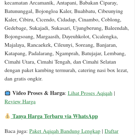
kecamatan Arcamanik, Antapani, Babakan Ciparay,
Batununggal, Bojongloa Kaler, Buahbatu, Cibeunying
Kaler, Cibiru, Cicendo, Cidadap, Cinambo, Coblong,
Gedebage, Sukajadi, Sukasari, Ujungberung, Baleendah,
Bojongsoang, Margaasih, Dayeuhkolot, Cicalengka,
Majalaya, Rancaekek, Cileunyi, Soreang, Banjaran,
Katapang, Padalarang, Ngamprah, Batujajar, Lembang,
Cimahi Utara, Cimahi Tengah, dan Cimahi Selatan
dengan paket kambing termurah, catering nasi box lezat,
dan gratis ongkir.
Video Proses & Harga
:
Lihat Proses Aqiqah
|
Review Harga
Tanya Harga Terbaru via WhatsApp
Baca juga:
Paket Aqiqah Bandung Lengkap
|
Daftar