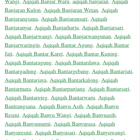
Wangi
,
Aqiqah Banjar Waru
,
aqiqah banjaran
,
Aqiqah
Banjaran Kulon
,
Aqiqah Banjaran Wetan
,
Aqiqah
Banjarangsana
,
Aqiqah Banjaransari
,
Aqiqah
Banjaranyar
,
Aqiqah Banjarharja
,
Aqiqah Banjarsari
,
Aqiqah Banjarwangi
,
Aqiqah Banjarwangunan
,
Aqiqah
Banjarwaringin
,
Aqiqah Bantar Agung
,
Aqiqah Bantar
Jati
,
Aqiqah Bantar Karet
,
Aqiqah Bantar Kuning
,
Aqiqah Bantaragung
,
Aqiqah Bantardawa
,
Aqiqah
Bantargadung
,
Aqiqah Bantargebang
,
Aqiqah Bantarjati
,
Aqiqah Bantarjaya
,
Aqiqah Bantarkalong
,
Aqiqah
Bantarmara
,
Aqiqah Bantarpanjang
,
Aqiqah Bantarsari
,
Aqiqah Bantarujeg
,
Aqiqah Bantarwaru
,
Aqiqah
Bantrangsana
,
Aqiqah Banyu Asih
,
Aqiqah Banyu
Resmi
,
Aqiqah Banyu Wangi
,
Aqiqah Banyuasih
,
Aqiqah Banyumurni
,
Aqiqah Banyurasa
,
Aqiqah
Banyuresmi
,
Aqiqah Banyusari
,
Aqiqah Banyuwangi
,