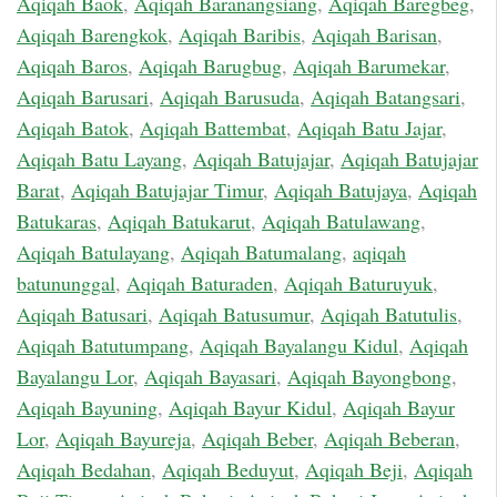
Aqiqah Baok
,
Aqiqah Baranangsiang
,
Aqiqah Baregbeg
,
Aqiqah Barengkok
,
Aqiqah Baribis
,
Aqiqah Barisan
,
Aqiqah Baros
,
Aqiqah Barugbug
,
Aqiqah Barumekar
,
Aqiqah Barusari
,
Aqiqah Barusuda
,
Aqiqah Batangsari
,
Aqiqah Batok
,
Aqiqah Battembat
,
Aqiqah Batu Jajar
,
Aqiqah Batu Layang
,
Aqiqah Batujajar
,
Aqiqah Batujajar
Barat
,
Aqiqah Batujajar Timur
,
Aqiqah Batujaya
,
Aqiqah
Batukaras
,
Aqiqah Batukarut
,
Aqiqah Batulawang
,
Aqiqah Batulayang
,
Aqiqah Batumalang
,
aqiqah
batununggal
,
Aqiqah Baturaden
,
Aqiqah Baturuyuk
,
Aqiqah Batusari
,
Aqiqah Batusumur
,
Aqiqah Batutulis
,
Aqiqah Batutumpang
,
Aqiqah Bayalangu Kidul
,
Aqiqah
Bayalangu Lor
,
Aqiqah Bayasari
,
Aqiqah Bayongbong
,
Aqiqah Bayuning
,
Aqiqah Bayur Kidul
,
Aqiqah Bayur
Lor
,
Aqiqah Bayureja
,
Aqiqah Beber
,
Aqiqah Beberan
,
Aqiqah Bedahan
,
Aqiqah Beduyut
,
Aqiqah Beji
,
Aqiqah