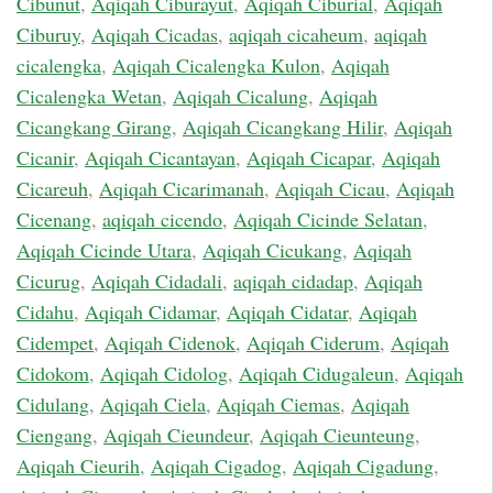
Cibunut
,
Aqiqah Ciburayut
,
Aqiqah Ciburial
,
Aqiqah
Ciburuy
,
Aqiqah Cicadas
,
aqiqah cicaheum
,
aqiqah
cicalengka
,
Aqiqah Cicalengka Kulon
,
Aqiqah
Cicalengka Wetan
,
Aqiqah Cicalung
,
Aqiqah
Cicangkang Girang
,
Aqiqah Cicangkang Hilir
,
Aqiqah
Cicanir
,
Aqiqah Cicantayan
,
Aqiqah Cicapar
,
Aqiqah
Cicareuh
,
Aqiqah Cicarimanah
,
Aqiqah Cicau
,
Aqiqah
Cicenang
,
aqiqah cicendo
,
Aqiqah Cicinde Selatan
,
Aqiqah Cicinde Utara
,
Aqiqah Cicukang
,
Aqiqah
Cicurug
,
Aqiqah Cidadali
,
aqiqah cidadap
,
Aqiqah
Cidahu
,
Aqiqah Cidamar
,
Aqiqah Cidatar
,
Aqiqah
Cidempet
,
Aqiqah Cidenok
,
Aqiqah Ciderum
,
Aqiqah
Cidokom
,
Aqiqah Cidolog
,
Aqiqah Cidugaleun
,
Aqiqah
Cidulang
,
Aqiqah Ciela
,
Aqiqah Ciemas
,
Aqiqah
Ciengang
,
Aqiqah Cieundeur
,
Aqiqah Cieunteung
,
Aqiqah Cieurih
,
Aqiqah Cigadog
,
Aqiqah Cigadung
,