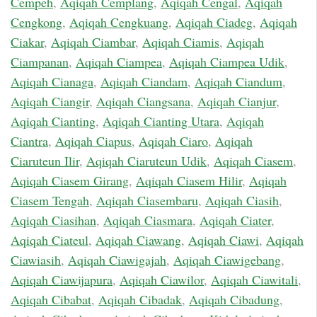
Cempeh
,
Aqiqah Cemplang
,
Aqiqah Cengal
,
Aqiqah
Cengkong
,
Aqiqah Cengkuang
,
Aqiqah Ciadeg
,
Aqiqah
Ciakar
,
Aqiqah Ciambar
,
Aqiqah Ciamis
,
Aqiqah
Ciampanan
,
Aqiqah Ciampea
,
Aqiqah Ciampea Udik
,
Aqiqah Cianaga
,
Aqiqah Ciandam
,
Aqiqah Ciandum
,
Aqiqah Ciangir
,
Aqiqah Ciangsana
,
Aqiqah Cianjur
,
Aqiqah Cianting
,
Aqiqah Cianting Utara
,
Aqiqah
Ciantra
,
Aqiqah Ciapus
,
Aqiqah Ciaro
,
Aqiqah
Ciaruteun Ilir
,
Aqiqah Ciaruteun Udik
,
Aqiqah Ciasem
,
Aqiqah Ciasem Girang
,
Aqiqah Ciasem Hilir
,
Aqiqah
Ciasem Tengah
,
Aqiqah Ciasembaru
,
Aqiqah Ciasih
,
Aqiqah Ciasihan
,
Aqiqah Ciasmara
,
Aqiqah Ciater
,
Aqiqah Ciateul
,
Aqiqah Ciawang
,
Aqiqah Ciawi
,
Aqiqah
Ciawiasih
,
Aqiqah Ciawigajah
,
Aqiqah Ciawigebang
,
Aqiqah Ciawijapura
,
Aqiqah Ciawilor
,
Aqiqah Ciawitali
,
Aqiqah Cibabat
,
Aqiqah Cibadak
,
Aqiqah Cibadung
,