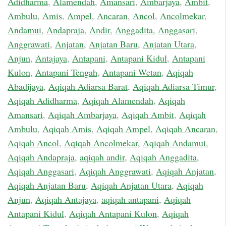
Adidharma
,
Alamendah
,
Amansari
,
Ambarjaya
,
Ambit
,
Ambulu
,
Amis
,
Ampel
,
Ancaran
,
Ancol
,
Ancolmekar
,
Andamui
,
Andapraja
,
Andir
,
Anggadita
,
Anggasari
,
Anggrawati
,
Anjatan
,
Anjatan Baru
,
Anjatan Utara
,
Anjun
,
Antajaya
,
Antapani
,
Antapani Kidul
,
Antapani
Kulon
,
Antapani Tengah
,
Antapani Wetan
,
Aqiqah
Abadijaya
,
Aqiqah Adiarsa Barat
,
Aqiqah Adiarsa Timur
,
Aqiqah Adidharma
,
Aqiqah Alamendah
,
Aqiqah
Amansari
,
Aqiqah Ambarjaya
,
Aqiqah Ambit
,
Aqiqah
Ambulu
,
Aqiqah Amis
,
Aqiqah Ampel
,
Aqiqah Ancaran
,
Aqiqah Ancol
,
Aqiqah Ancolmekar
,
Aqiqah Andamui
,
Aqiqah Andapraja
,
aqiqah andir
,
Aqiqah Anggadita
,
Aqiqah Anggasari
,
Aqiqah Anggrawati
,
Aqiqah Anjatan
,
Aqiqah Anjatan Baru
,
Aqiqah Anjatan Utara
,
Aqiqah
Anjun
,
Aqiqah Antajaya
,
aqiqah antapani
,
Aqiqah
Antapani Kidul
,
Aqiqah Antapani Kulon
,
Aqiqah