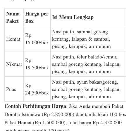
Nama
Harga per
Isi Menu Lengkap
Paket
Box
Nasi putih, sambal goreng
Rp
Hemat
kentang, lalapan & sambal,
15.000/box
pisang, kerupuk, air minum
Nasi putih, telur balado/semur,
Rp
Nikmat
sambal goreng kentang, lalapan,
19.500/box
pisang, kerupuk, air minum
Nasi putih, ayam bakar/goreng,
Rp
Puas
sambal goreng kentang, lalapan,
24.500/box
pisang, kerupuk, air minum
Contoh Perhitungan Harga
: Jika Anda membeli Paket
Domba Istimewa (Rp 2.850.000) dan tambahkan 100 box
Paket Hemat (Rp 1.500.000), total hanya Rp 4.350.000
untuk acara komplit 100 porsi!