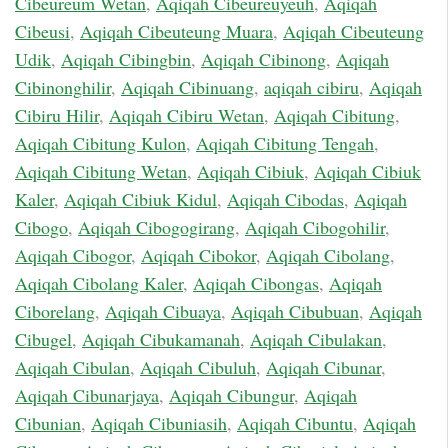
Cibeureum Wetan
,
Aqiqah Cibeureuyeuh
,
Aqiqah
Cibeusi
,
Aqiqah Cibeuteung Muara
,
Aqiqah Cibeuteung
Udik
,
Aqiqah Cibingbin
,
Aqiqah Cibinong
,
Aqiqah
Cibinonghilir
,
Aqiqah Cibinuang
,
aqiqah cibiru
,
Aqiqah
Cibiru Hilir
,
Aqiqah Cibiru Wetan
,
Aqiqah Cibitung
,
Aqiqah Cibitung Kulon
,
Aqiqah Cibitung Tengah
,
Aqiqah Cibitung Wetan
,
Aqiqah Cibiuk
,
Aqiqah Cibiuk
Kaler
,
Aqiqah Cibiuk Kidul
,
Aqiqah Cibodas
,
Aqiqah
Cibogo
,
Aqiqah Cibogogirang
,
Aqiqah Cibogohilir
,
Aqiqah Cibogor
,
Aqiqah Cibokor
,
Aqiqah Cibolang
,
Aqiqah Cibolang Kaler
,
Aqiqah Cibongas
,
Aqiqah
Ciborelang
,
Aqiqah Cibuaya
,
Aqiqah Cibubuan
,
Aqiqah
Cibugel
,
Aqiqah Cibukamanah
,
Aqiqah Cibulakan
,
Aqiqah Cibulan
,
Aqiqah Cibuluh
,
Aqiqah Cibunar
,
Aqiqah Cibunarjaya
,
Aqiqah Cibungur
,
Aqiqah
Cibunian
,
Aqiqah Cibuniasih
,
Aqiqah Cibuntu
,
Aqiqah