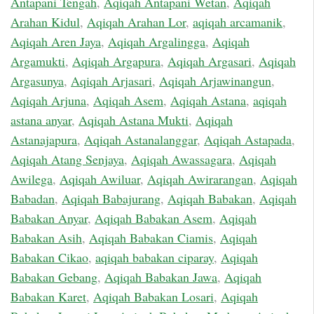
Antapani Tengah
,
Aqiqah Antapani Wetan
,
Aqiqah
Arahan Kidul
,
Aqiqah Arahan Lor
,
aqiqah arcamanik
,
Aqiqah Aren Jaya
,
Aqiqah Argalingga
,
Aqiqah
Argamukti
,
Aqiqah Argapura
,
Aqiqah Argasari
,
Aqiqah
Argasunya
,
Aqiqah Arjasari
,
Aqiqah Arjawinangun
,
Aqiqah Arjuna
,
Aqiqah Asem
,
Aqiqah Astana
,
aqiqah
astana anyar
,
Aqiqah Astana Mukti
,
Aqiqah
Astanajapura
,
Aqiqah Astanalanggar
,
Aqiqah Astapada
,
Aqiqah Atang Senjaya
,
Aqiqah Awassagara
,
Aqiqah
Awilega
,
Aqiqah Awiluar
,
Aqiqah Awirarangan
,
Aqiqah
Babadan
,
Aqiqah Babajurang
,
Aqiqah Babakan
,
Aqiqah
Babakan Anyar
,
Aqiqah Babakan Asem
,
Aqiqah
Babakan Asih
,
Aqiqah Babakan Ciamis
,
Aqiqah
Babakan Cikao
,
aqiqah babakan ciparay
,
Aqiqah
Babakan Gebang
,
Aqiqah Babakan Jawa
,
Aqiqah
Babakan Karet
,
Aqiqah Babakan Losari
,
Aqiqah