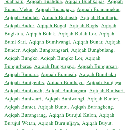
buahbatu
,
Aqiqah Buahdua
,
Aqiqah Buahkapas
,
Aqiqah
Buana Mekar
,
Aqiqah Buanajaya
,
Aqiqah Buanamekar
,
Aqiqah Bubulak
,
Aqiqah Budiasih
,
Aqiqah Budiharja
,
Aqiqah Budur
,
Aqiqah Bugel
,
Aqiqah Bugis
,
Aqiqah
Bugistua
,
Aqiqah Bulak
,
Aqiqah Bulak Lor
,
Aqiqah
Bumi Sari
,
Aqiqah Bumiwangi
,
Aqiqah Bunar
,
Aqiqah
Bunder
,
Aqiqah Bungbangsari
,
Aqiqah Bungbulang
,
Aqiqah Bungko
,
Aqiqah Bungko Lor
,
Aqiqah
Bungurberes
,
Aqiqah Bungurjaya
,
Aqiqah Bungursari
,
Aqiqah Buniara
,
Aqiqah Buniasih
,
Aqiqah Bunibakti
,
Aqiqah Bunigeulis
,
Aqiqah Bunihayu
,
Aqiqah Bunijaya
,
Aqiqah Bunikasih
,
Aqiqah Buninagara
,
Aqiqah Bunisari
,
Aqiqah Buniseuri
,
Aqiqah Buniwangi
,
Aqiqah Bunter
,
Aqiqah Buntet
,
Aqiqah Buntu
,
Aqiqah Burangkeng
,
Aqiqah Burangrang
,
Aqiqah Burujul Kulon
,
Aqiqah
Burujul Wetan
,
Aqiqah Burujuljaya
,
Aqiqah Buyut
,