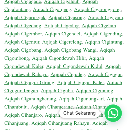
Aqiqah Cigagade
,
Aqiqah Cigaleuh
,
Aqiqah
Cigalontang
,
Aqiqah Ciganjeng
,
Aqiqah Cigaronggong
,
Aqiqah Cigarukgak
,
Aqiqah Cigasong
,
Aqiqah Cigayam
,
Aqiqah Cigedang
,
Aqiqah Cigedug
,
Aqiqah Cigelam
,
Aqiqah Cigembor
,
Aqiqah Cigendel
,
Aqiqah Cigending
,
Aqiqah Cigentur
,
Aqiqah Cigereleng
,
Aqiqah Cigintung
,
Aqiqah Cigobang
,
Aqiqah Cigobang Wangi
,
Aqiqah
Cigombong
,
Aqiqah Cigondewah Hilir
,
Aqiqah
Cigondewah Kaler
,
Aqiqah Cigondewah Kidul
,
Aqiqah
Cigondewah Rahayu
,
Aqiqah Cigudeg
,
Aqiqah Cigugur
,
Aqiqah Cigugur Girang
,
Aqiqah Cigugur Kaler
,
Aqiqah
Cigugur Tengah
,
Aqiqah Ciguha
,
Aqiqah Cigunung
,
Aqiqah Cigunungherang
,
Aqiqah Cigunungsari
,
Aqiqah
Cihambulu
,
Aqiqah Cihamerang
,
Aqiqah Cihampelas
,
Chat Sekarang
Aqiqah Cihanjaro
,
Aqiqah Cihanjawar
,
Aqiqah
Cihanjuang
,
Aqiqah Cihanjuang Rahayu
,
Aqiqah