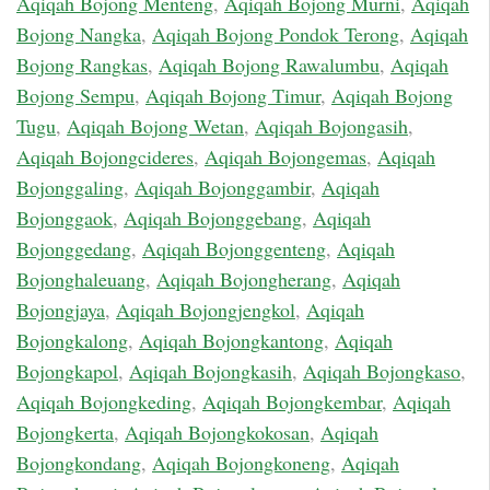
Aqiqah Bojong Menteng
,
Aqiqah Bojong Murni
,
Aqiqah
Bojong Nangka
,
Aqiqah Bojong Pondok Terong
,
Aqiqah
Bojong Rangkas
,
Aqiqah Bojong Rawalumbu
,
Aqiqah
Bojong Sempu
,
Aqiqah Bojong Timur
,
Aqiqah Bojong
Tugu
,
Aqiqah Bojong Wetan
,
Aqiqah Bojongasih
,
Aqiqah Bojongcideres
,
Aqiqah Bojongemas
,
Aqiqah
Bojonggaling
,
Aqiqah Bojonggambir
,
Aqiqah
Bojonggaok
,
Aqiqah Bojonggebang
,
Aqiqah
Bojonggedang
,
Aqiqah Bojonggenteng
,
Aqiqah
Bojonghaleuang
,
Aqiqah Bojongherang
,
Aqiqah
Bojongjaya
,
Aqiqah Bojongjengkol
,
Aqiqah
Bojongkalong
,
Aqiqah Bojongkantong
,
Aqiqah
Bojongkapol
,
Aqiqah Bojongkasih
,
Aqiqah Bojongkaso
,
Aqiqah Bojongkeding
,
Aqiqah Bojongkembar
,
Aqiqah
Bojongkerta
,
Aqiqah Bojongkokosan
,
Aqiqah
Bojongkondang
,
Aqiqah Bojongkoneng
,
Aqiqah