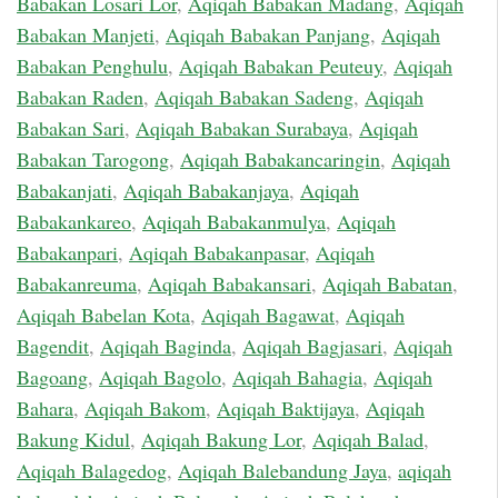
Babakan Losari Lor
,
Aqiqah Babakan Madang
,
Aqiqah
Babakan Manjeti
,
Aqiqah Babakan Panjang
,
Aqiqah
Babakan Penghulu
,
Aqiqah Babakan Peuteuy
,
Aqiqah
Babakan Raden
,
Aqiqah Babakan Sadeng
,
Aqiqah
Babakan Sari
,
Aqiqah Babakan Surabaya
,
Aqiqah
Babakan Tarogong
,
Aqiqah Babakancaringin
,
Aqiqah
Babakanjati
,
Aqiqah Babakanjaya
,
Aqiqah
Babakankareo
,
Aqiqah Babakanmulya
,
Aqiqah
Babakanpari
,
Aqiqah Babakanpasar
,
Aqiqah
Babakanreuma
,
Aqiqah Babakansari
,
Aqiqah Babatan
,
Aqiqah Babelan Kota
,
Aqiqah Bagawat
,
Aqiqah
Bagendit
,
Aqiqah Baginda
,
Aqiqah Bagjasari
,
Aqiqah
Bagoang
,
Aqiqah Bagolo
,
Aqiqah Bahagia
,
Aqiqah
Bahara
,
Aqiqah Bakom
,
Aqiqah Baktijaya
,
Aqiqah
Bakung Kidul
,
Aqiqah Bakung Lor
,
Aqiqah Balad
,
Aqiqah Balagedog
,
Aqiqah Balebandung Jaya
,
aqiqah