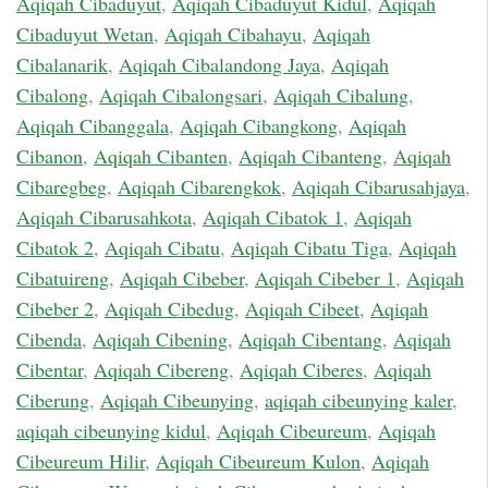
Aqiqah Cibaduyut
,
Aqiqah Cibaduyut Kidul
,
Aqiqah
Cibaduyut Wetan
,
Aqiqah Cibahayu
,
Aqiqah
Cibalanarik
,
Aqiqah Cibalandong Jaya
,
Aqiqah
Cibalong
,
Aqiqah Cibalongsari
,
Aqiqah Cibalung
,
Aqiqah Cibanggala
,
Aqiqah Cibangkong
,
Aqiqah
Cibanon
,
Aqiqah Cibanten
,
Aqiqah Cibanteng
,
Aqiqah
Cibaregbeg
,
Aqiqah Cibarengkok
,
Aqiqah Cibarusahjaya
,
Aqiqah Cibarusahkota
,
Aqiqah Cibatok 1
,
Aqiqah
Cibatok 2
,
Aqiqah Cibatu
,
Aqiqah Cibatu Tiga
,
Aqiqah
Cibatuireng
,
Aqiqah Cibeber
,
Aqiqah Cibeber 1
,
Aqiqah
Cibeber 2
,
Aqiqah Cibedug
,
Aqiqah Cibeet
,
Aqiqah
Cibenda
,
Aqiqah Cibening
,
Aqiqah Cibentang
,
Aqiqah
Cibentar
,
Aqiqah Cibereng
,
Aqiqah Ciberes
,
Aqiqah
Ciberung
,
Aqiqah Cibeunying
,
aqiqah cibeunying kaler
,
aqiqah cibeunying kidul
,
Aqiqah Cibeureum
,
Aqiqah
Cibeureum Hilir
,
Aqiqah Cibeureum Kulon
,
Aqiqah