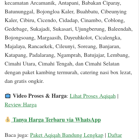
kecamatan Arcamanik, Antapani, Babakan Ciparay,
Batununggal, Bojongloa Kaler, Buahbatu, Cibeunying
Kaler, Cibiru, Cicendo, Cidadap, Cinambo, Coblong,
Gedebage, Sukajadi, Sukasari, Ujungberung, Baleendah,
Bojongsoang, Margaasih, Dayeuhkolot, Cicalengka,
Majalaya, Rancaekek, Cileunyi, Soreang, Banjaran,
Katapang, Padalarang, Ngamprah, Batujajar, Lembang,
Cimahi Utara, Cimahi Tengah, dan Cimahi Selatan
dengan paket kambing termurah, catering nasi box lezat,
dan gratis ongkir.
Video Proses & Harga
:
Lihat Proses Aqiqah
|
Review Harga
Tanya Harga Terbaru via WhatsApp
Baca juga:
Paket Aqiqah Bandung Lengkap
|
Daftar