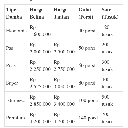
Tipe
Harga
Harga
Gulai
Sate
Domba
Betina
Jantan
(Porsi)
(Tusuk)
Rp
120
Ekonomis
–
40 porsi
1.600.000
tusuk
Rp
Rp
200
Pas
50 porsi
2.000.000
2.500.000
tusuk
Rp
Rp
300
Puas
60 porsi
2.250.000
2.750.000
tusuk
Rp
Rp
400
Super
80 porsi
2.525.000
3.050.000
tusuk
Rp
Rp
500
Istimewa
100 porsi
2.850.000
3.400.000
tusuk
Rp
Rp
700
Premium
140 porsi
4.200.000
4.700.000
tusuk