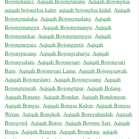
Bojongkunci
,
Aqiqah Bojonglarang
,
Aqiqah Bojongloa
,
aqiqah bojongloa kaler
,
aqiqah bojongloa kidul
,
Aqiqah
Bojongmalaka
,
Aqiqah Bojongmalang
,
Aqiqah
Bojongmanggu
,
Aqiqah Bojongmangu
,
Aqiqah
Bojongmekar
,
Aqiqah Bojongmengger
,
Aqiqah
Bojongnegara
,
Aqiqah Bojongpetir
,
Aqiqah
Bojongpicung
,
Aqiqah Bojongraharja
,
Aqiqah
Bojongsalam
,
Aqiqah Bojongsari
,
Aqiqah Bojongsari
Baru
,
Aqiqah Bojongsari Lama
,
Aqiqah Bojongsawah
,
Aqiqah Bojongslawi
,
Aqiqah Bojongsoang
,
Aqiqah
Bojongtengah
,
Aqiqah Bojongtipar
,
Aqiqah Bolang
,
Aqiqah Bonang
,
Aqiqah Bondan
,
Aqiqah Bondongan
,
Aqiqah Bongas
,
Aqiqah Bongas Kulon
,
Aqiqah Bongas
Wetan
,
Aqiqah Bongkok
,
Aqiqah Boregahindah
,
Aqiqah
Borogojol
,
Aqiqah Boros
,
Aqiqah Boyong Sari
,
Aqiqah
Braga
,
Aqiqah Bringin
,
Aqiqah Brondong
,
aqiqah