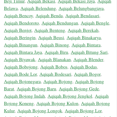
Beji Timur
,
Aqiqah Bekasi
,
Aqiqah Bekasi Jaya
,
Aqiqah
Belawa
,
Aqiqah Belendung
,
Aqiqah Belungbangjaya
,
Aqiqah Bencoy
,
Aqiqah Benda
,
Aqiqah Bendasari
,
Aqiqah Bendoroto
,
Aqiqah Bendungan
,
Aqiqah Bengle
,
Aqiqah Benjot
,
Aqiqah Benteng
,
Aqiqah Berekah
,
Aqiqah Beringin
,
Aqiqah Beusi
,
Aqiqah Binakarya
,
Aqiqah Binangun
,
Aqiqah Binong
,
Aqiqah Bintara
,
Aqiqah Bintara Jaya
,
Aqiqah Biru
,
Aqiqah Bitung Sari
,
Aqiqah Biyawak
,
Aqiqah Blanakan
,
Aqiqah Blender
,
Aqiqah Bobojong
,
Aqiqah Bobos
,
Aqiqah Bodas
,
Aqiqah Bode Lor
,
Aqiqah Bodesari
,
Aqiqah Bogor
,
Aqiqah Bojonegara
,
Aqiqah Bojong
,
Aqiqah Bojong
Barat
,
Aqiqah Bojong Baru
,
Aqiqah Bojong Gede
,
Aqiqah Bojong Indah
,
Aqiqah Bojong Jengkol
,
Aqiqah
Bojong Koneng
,
Aqiqah Bojong Kulon
,
Aqiqah Bojong
Kulur
,
Aqiqah Bojong Longok
,
Aqiqah Bojong Lor
,