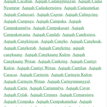
Aqiqah Cacaban
,
Aqiqah Cadangpinggan
,
Aqiqah Cadas
Ngampar
,
Aqiqah Cadaskertajaya
,
Aqiqah Cadasmekar
,
Aqiqah Cadassari
,
Aqiqah Cageur
,
Aqiqah Calingcing
,
Aqiqah Campaga
,
Aqiqah Campaka
,
Aqiqah
Campakamulya
,
Aqiqah Campakasari
,
Aqiqah
Campakawarna
,
Aqiqah Candali
,
Aqiqah Candrajaya
,
Aqiqah Cangkingan
,
Aqiqah Cangko
,
Aqiqah Cangkoak
,
Aqiqah Cangkorah
,
Aqiqah Cangkring
,
aqiqah
cangkuang
,
Aqiqah Cangkuang Kulon
,
Aqiqah
Cangkuang Wetan
,
Aqiqah Cankring
,
Aqiqah Cantigi
Kulon
,
Aqiqah Cantigi Wetan
,
Aqiqah Cantilan
,
Aqiqah
Caracas
,
Aqiqah Caringin
,
Aqiqah Caringin Kulon
,
Aqiqah Caringin Wetan
,
Aqiqah Caringinnunggal
,
Aqiqah Cariu
,
Aqiqah Cariumulya
,
Aqiqah Cayur
,
Aqiqah Celak
,
Aqiqah Cemara
,
Aqiqah Cemarajaya
,
Aqiqah Cempaka
,
Aqiqah Cempakamekar
,
Aqiqah