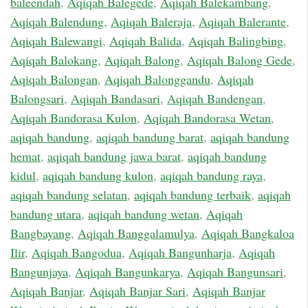
baleendah
,
Aqiqah Balegede
,
Aqiqah Balekambang
,
Aqiqah Balendung
,
Aqiqah Baleraja
,
Aqiqah Balerante
,
Aqiqah Balewangi
,
Aqiqah Balida
,
Aqiqah Balingbing
,
Aqiqah Balokang
,
Aqiqah Balong
,
Aqiqah Balong Gede
,
Aqiqah Balongan
,
Aqiqah Balonggandu
,
Aqiqah
Balongsari
,
Aqiqah Bandasari
,
Aqiqah Bandengan
,
Aqiqah Bandorasa Kulon
,
Aqiqah Bandorasa Wetan
,
aqiqah bandung
,
aqiqah bandung barat
,
aqiqah bandung
hemat
,
aqiqah bandung jawa barat
,
aqiqah bandung
kidul
,
aqiqah bandung kulon
,
aqiqah bandung raya
,
aqiqah bandung selatan
,
aqiqah bandung terbaik
,
aqiqah
bandung utara
,
aqiqah bandung wetan
,
Aqiqah
Bangbayang
,
Aqiqah Banggalamulya
,
Aqiqah Bangkaloa
Ilir
,
Aqiqah Bangodua
,
Aqiqah Bangunharja
,
Aqiqah
Bangunjaya
,
Aqiqah Bangunkarya
,
Aqiqah Bangunsari
,
Aqiqah Banjar
,
Aqiqah Banjar Sari
,
Aqiqah Banjar