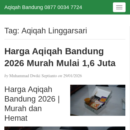
Aqiqah Bandung 0877 0034 7724
T
o
g
g
Tag:
Aqiqah Linggarsari
l
e
n
Harga Aqiqah Bandung
a
v
2026 Murah Mulai 1,6 Juta
i
g
by
Muhammad Dwiki Septianto
on
29/01/2026
a
t
Harga Aqiqah
i
Bandung 2026 |
o
n
Murah dan
Hemat