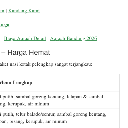
um
|
Kandang Kami
arga
|
Biaya Aqiqah Detail
|
Aqiqah Bandung 2026
k – Harga Hemat
ket nasi kotak pelengkap sangat terjangkau:
 Menu Lengkap
i putih, sambal goreng kentang, lalapan & sambal,
ang, kerupuk, air minum
i putih, telur balado/semur, sambal goreng kentang,
apan, pisang, kerupuk, air minum