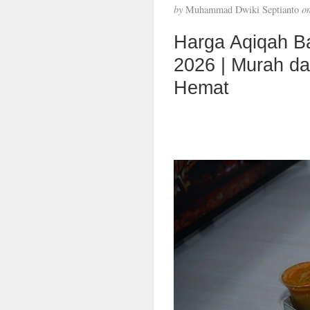
by
Muhammad Dwiki Septianto
o
Harga Aqiqah B
2026 | Murah d
Hemat