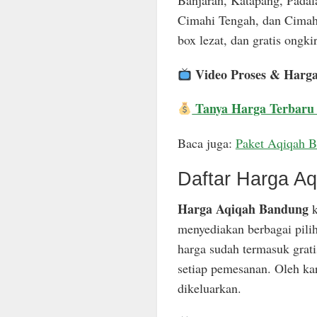
Banjaran, Katapang, Padal
Cimahi Tengah, dan Cimahi
box lezat, dan gratis ongkir
Video Proses & Harg
Tanya Harga Terbaru
Baca juga:
Paket Aqiqah 
Daftar Harga A
Harga Aqiqah Bandung
k
menyediakan berbagai pili
harga sudah termasuk grat
setiap pemesanan. Oleh ka
dikeluarkan.