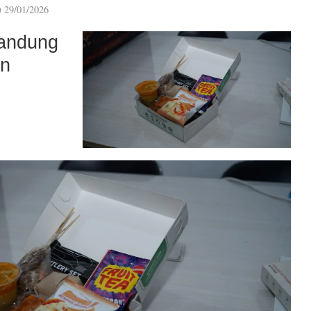
n
29/01/2026
andung
an