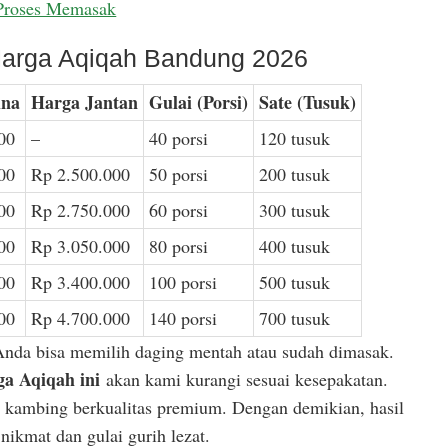
Proses Memasak
arga Aqiqah Bandung 2026
ina
Harga Jantan
Gulai (Porsi)
Sate (Tusuk)
00
–
40 porsi
120 tusuk
00
Rp 2.500.000
50 porsi
200 tusuk
00
Rp 2.750.000
60 porsi
300 tusuk
00
Rp 3.050.000
80 porsi
400 tusuk
00
Rp 3.400.000
100 porsi
500 tusuk
00
Rp 4.700.000
140 porsi
700 tusuk
Anda bisa memilih daging mentah atau sudah dimasak.
a Aqiqah ini
akan kami kurangi sesuai kesepakatan.
or kambing berkualitas premium. Dengan demikian, hasil
ikmat dan gulai gurih lezat.