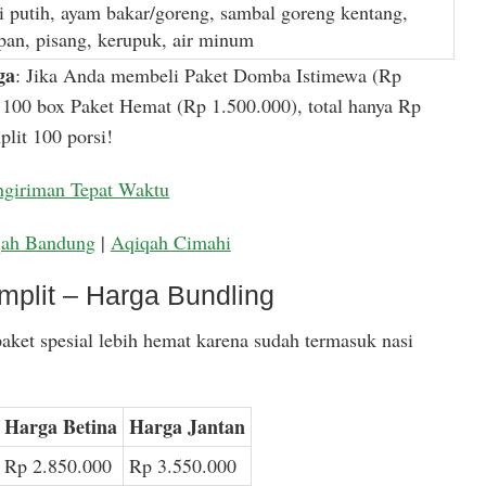
i putih, ayam bakar/goreng, sambal goreng kentang,
apan, pisang, kerupuk, air minum
ga
: Jika Anda membeli Paket Domba Istimewa (Rp
100 box Paket Hemat (Rp 1.500.000), total hanya Rp
lit 100 porsi!
ngiriman Tepat Waktu
qah Bandung
|
Aqiqah Cimahi
mplit – Harga Bundling
aket spesial lebih hemat karena sudah termasuk nasi
Harga Betina
Harga Jantan
Rp 2.850.000
Rp 3.550.000