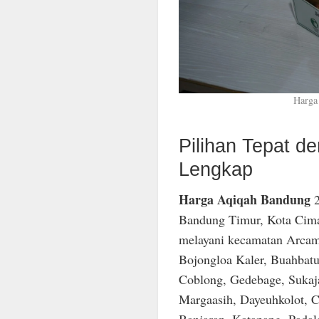
Harga
Pilihan Tepat 
Lengkap
Harga Aqiqah Bandung
2
Bandung Timur, Kota Cima
melayani kecamatan Arcam
Bojongloa Kaler, Buahbatu
Coblong, Gedebage, Sukaja
Margaasih, Dayeuhkolot, C