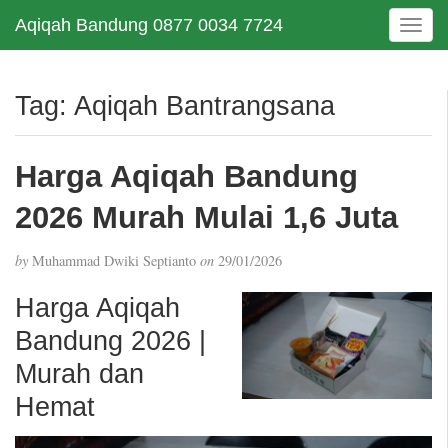
Aqiqah Bandung 0877 0034 7724
T
o
g
g
Tag:
Aqiqah Bantrangsana
l
e
n
Harga Aqiqah Bandung
a
v
2026 Murah Mulai 1,6 Juta
i
g
by
Muhammad Dwiki Septianto
on
29/01/2026
a
t
Harga Aqiqah
i
Bandung 2026 |
o
n
Murah dan
Hemat