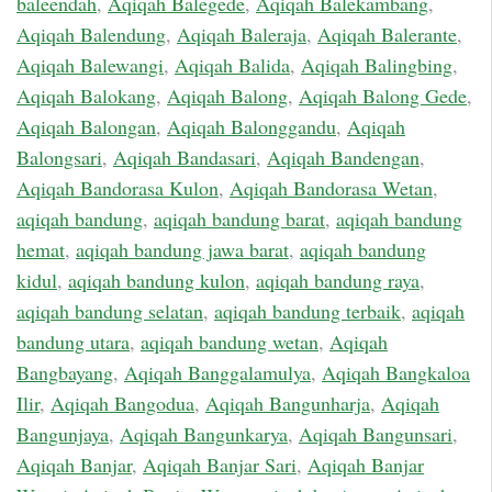
baleendah
,
Aqiqah Balegede
,
Aqiqah Balekambang
,
Aqiqah Balendung
,
Aqiqah Baleraja
,
Aqiqah Balerante
,
Aqiqah Balewangi
,
Aqiqah Balida
,
Aqiqah Balingbing
,
Aqiqah Balokang
,
Aqiqah Balong
,
Aqiqah Balong Gede
,
Aqiqah Balongan
,
Aqiqah Balonggandu
,
Aqiqah
Balongsari
,
Aqiqah Bandasari
,
Aqiqah Bandengan
,
Aqiqah Bandorasa Kulon
,
Aqiqah Bandorasa Wetan
,
aqiqah bandung
,
aqiqah bandung barat
,
aqiqah bandung
hemat
,
aqiqah bandung jawa barat
,
aqiqah bandung
kidul
,
aqiqah bandung kulon
,
aqiqah bandung raya
,
aqiqah bandung selatan
,
aqiqah bandung terbaik
,
aqiqah
bandung utara
,
aqiqah bandung wetan
,
Aqiqah
Bangbayang
,
Aqiqah Banggalamulya
,
Aqiqah Bangkaloa
Ilir
,
Aqiqah Bangodua
,
Aqiqah Bangunharja
,
Aqiqah
Bangunjaya
,
Aqiqah Bangunkarya
,
Aqiqah Bangunsari
,
Aqiqah Banjar
,
Aqiqah Banjar Sari
,
Aqiqah Banjar