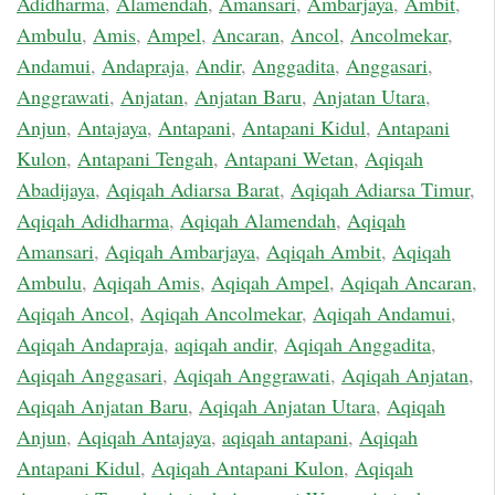
Adidharma
,
Alamendah
,
Amansari
,
Ambarjaya
,
Ambit
,
Ambulu
,
Amis
,
Ampel
,
Ancaran
,
Ancol
,
Ancolmekar
,
Andamui
,
Andapraja
,
Andir
,
Anggadita
,
Anggasari
,
Anggrawati
,
Anjatan
,
Anjatan Baru
,
Anjatan Utara
,
Anjun
,
Antajaya
,
Antapani
,
Antapani Kidul
,
Antapani
Kulon
,
Antapani Tengah
,
Antapani Wetan
,
Aqiqah
Abadijaya
,
Aqiqah Adiarsa Barat
,
Aqiqah Adiarsa Timur
,
Aqiqah Adidharma
,
Aqiqah Alamendah
,
Aqiqah
Amansari
,
Aqiqah Ambarjaya
,
Aqiqah Ambit
,
Aqiqah
Ambulu
,
Aqiqah Amis
,
Aqiqah Ampel
,
Aqiqah Ancaran
,
Aqiqah Ancol
,
Aqiqah Ancolmekar
,
Aqiqah Andamui
,
Aqiqah Andapraja
,
aqiqah andir
,
Aqiqah Anggadita
,
Aqiqah Anggasari
,
Aqiqah Anggrawati
,
Aqiqah Anjatan
,
Aqiqah Anjatan Baru
,
Aqiqah Anjatan Utara
,
Aqiqah
Anjun
,
Aqiqah Antajaya
,
aqiqah antapani
,
Aqiqah
Antapani Kidul
,
Aqiqah Antapani Kulon
,
Aqiqah