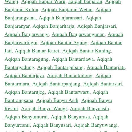
Wangi
,
Aqiqah Banjar Waru
,
aqiqah banjaran
,
Aqiqah
Banjaran Kulon
,
Aqiqah Banjaran Wetan
,
Aqiqah
Banjarangsana
,
Aqiqah Banjaransari
,
Aqiqah
Banjaranyar
,
Aqiqah Banjarharja
,
Aqiqah Banjarsari
,
Aqiqah Banjarwangi
,
Aqiqah Banjarwangunan
,
Aqiqah
Banjarwaringin
,
Aqiqah Bantar Agung
,
Aqiqah Bantar
Jati
,
Aqiqah Bantar Karet
,
Aqiqah Bantar Kuning
,
Aqiqah Bantaragung
,
Aqiqah Bantardawa
,
Aqiqah
Bantargadung
,
Aqiqah Bantargebang
,
Aqiqah Bantarjati
,
Aqiqah Bantarjaya
,
Aqiqah Bantarkalong
,
Aqiqah
Bantarmara
,
Aqiqah Bantarpanjang
,
Aqiqah Bantarsari
,
Aqiqah Bantarujeg
,
Aqiqah Bantarwaru
,
Aqiqah
Bantrangsana
,
Aqiqah Banyu Asih
,
Aqiqah Banyu
Resmi
,
Aqiqah Banyu Wangi
,
Aqiqah Banyuasih
,
Aqiqah Banyumurni
,
Aqiqah Banyurasa
,
Aqiqah
Banyuresmi
,
Aqiqah Banyusari
,
Aqiqah Banyuwangi
,