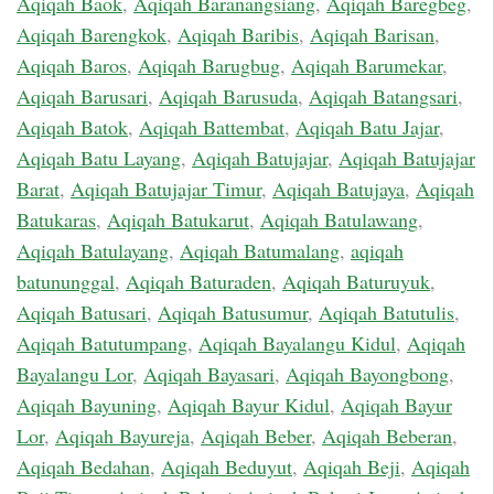
Aqiqah Baok
,
Aqiqah Baranangsiang
,
Aqiqah Baregbeg
,
Aqiqah Barengkok
,
Aqiqah Baribis
,
Aqiqah Barisan
,
Aqiqah Baros
,
Aqiqah Barugbug
,
Aqiqah Barumekar
,
Aqiqah Barusari
,
Aqiqah Barusuda
,
Aqiqah Batangsari
,
Aqiqah Batok
,
Aqiqah Battembat
,
Aqiqah Batu Jajar
,
Aqiqah Batu Layang
,
Aqiqah Batujajar
,
Aqiqah Batujajar
Barat
,
Aqiqah Batujajar Timur
,
Aqiqah Batujaya
,
Aqiqah
Batukaras
,
Aqiqah Batukarut
,
Aqiqah Batulawang
,
Aqiqah Batulayang
,
Aqiqah Batumalang
,
aqiqah
batununggal
,
Aqiqah Baturaden
,
Aqiqah Baturuyuk
,
Aqiqah Batusari
,
Aqiqah Batusumur
,
Aqiqah Batutulis
,
Aqiqah Batutumpang
,
Aqiqah Bayalangu Kidul
,
Aqiqah
Bayalangu Lor
,
Aqiqah Bayasari
,
Aqiqah Bayongbong
,
Aqiqah Bayuning
,
Aqiqah Bayur Kidul
,
Aqiqah Bayur
Lor
,
Aqiqah Bayureja
,
Aqiqah Beber
,
Aqiqah Beberan
,
Aqiqah Bedahan
,
Aqiqah Beduyut
,
Aqiqah Beji
,
Aqiqah