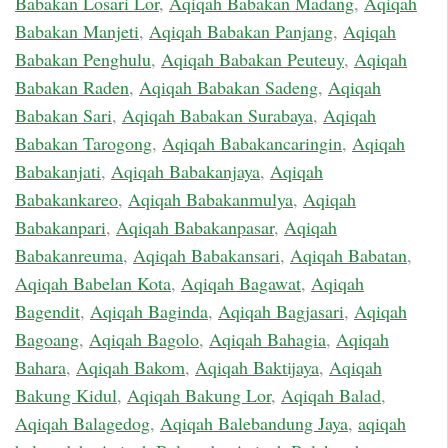
Babakan Losari Lor
,
Aqiqah Babakan Madang
,
Aqiqah
Babakan Manjeti
,
Aqiqah Babakan Panjang
,
Aqiqah
Babakan Penghulu
,
Aqiqah Babakan Peuteuy
,
Aqiqah
Babakan Raden
,
Aqiqah Babakan Sadeng
,
Aqiqah
Babakan Sari
,
Aqiqah Babakan Surabaya
,
Aqiqah
Babakan Tarogong
,
Aqiqah Babakancaringin
,
Aqiqah
Babakanjati
,
Aqiqah Babakanjaya
,
Aqiqah
Babakankareo
,
Aqiqah Babakanmulya
,
Aqiqah
Babakanpari
,
Aqiqah Babakanpasar
,
Aqiqah
Babakanreuma
,
Aqiqah Babakansari
,
Aqiqah Babatan
,
Aqiqah Babelan Kota
,
Aqiqah Bagawat
,
Aqiqah
Bagendit
,
Aqiqah Baginda
,
Aqiqah Bagjasari
,
Aqiqah
Bagoang
,
Aqiqah Bagolo
,
Aqiqah Bahagia
,
Aqiqah
Bahara
,
Aqiqah Bakom
,
Aqiqah Baktijaya
,
Aqiqah
Bakung Kidul
,
Aqiqah Bakung Lor
,
Aqiqah Balad
,
Aqiqah Balagedog
,
Aqiqah Balebandung Jaya
,
aqiqah