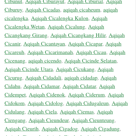
Cibunut
,
Aqiqah Ciburayut
,
Aqiqah Ciburial
,
Aqiqah
Ciburuy
,
Aqiqah Cicadas
,
aqiqah cicaheum
,
aqiqah
cicalengka
,
Aqiqah Cicalengka Kulon
,
Aqiqah
Cicalengka Wetan
,
Aqiqah Cicalung
,
Aqiqah
Cicangkang Girang
,
Aqiqah Cicangkang Hilir
,
Aqiqah
Cicanir
,
Aqiqah Cicantayan
,
Aqiqah Cicapar
,
Aqiqah
Cicareuh
,
Aqiqah Cicarimanah
,
Aqiqah Cicau
,
Aqiqah
Cicenang
,
aqiqah cicendo
,
Aqiqah Cicinde Selatan
,
Aqiqah Cicinde Utara
,
Aqiqah Cicukang
,
Aqiqah
Cicurug
,
Aqiqah Cidadali
,
aqiqah cidadap
,
Aqiqah
Cidahu
,
Aqiqah Cidamar
,
Aqiqah Cidatar
,
Aqiqah
Cidempet
,
Aqiqah Cidenok
,
Aqiqah Ciderum
,
Aqiqah
Cidokom
,
Aqiqah Cidolog
,
Aqiqah Cidugaleun
,
Aqiqah
Cidulang
,
Aqiqah Ciela
,
Aqiqah Ciemas
,
Aqiqah
Ciengang
,
Aqiqah Cieundeur
,
Aqiqah Cieunteung
,
Aqiqah Cieurih
,
Aqiqah Cigadog
,
Aqiqah Cigadung
,