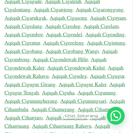
Aqiqah Cigagade
,
Aqiqah Cigaleuh
,
Aqiqah
Cigalontang
,
Aqiqah Ciganjeng
,
Aqiqah Cigaronggong
,
Aqiqah Cigarukgak
,
Aqiqah Cigasong
,
Aqiqah Cigayam
,
Aqiqah Cigedang
,
Aqiqah Cigedug
,
Aqiqah Cigelam
,
Aqiqah Cigembor
,
Aqiqah Cigendel
,
Aqiqah Cigending
,
Aqiqah Cigentur
,
Aqiqah Cigereleng
,
Aqiqah Cigintung
,
Aqiqah Cigobang
,
Aqiqah Cigobang Wangi
,
Aqiqah
Cigombong
,
Aqiqah Cigondewah Hilir
,
Aqiqah
Cigondewah Kaler
,
Aqiqah Cigondewah Kidul
,
Aqiqah
Cigondewah Rahayu
,
Aqiqah Cigudeg
,
Aqiqah Cigugur
,
Aqiqah Cigugur Girang
,
Aqiqah Cigugur Kaler
,
Aqiqah
Cigugur Tengah
,
Aqiqah Ciguha
,
Aqiqah Cigunung
,
Aqiqah Cigunungherang
,
Aqiqah Cigunungsari
,
Aqiqah
Cihambulu
,
Aqiqah Cihamerang
,
Aqiqah Cihampelas
,
Chat Sekarang
Aqiqah Cihanjaro
,
Aqiqah Cihanjawar
,
Aqiqah
Cihanjuang
,
Aqiqah Cihanjuang Rahayu
,
Aqiqah