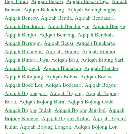
Beji Timur
,
Aqiqah Bekasi
,
Aqiqah Bekasi Jaya
,
Aqiqah
Belawa
,
Aqiqah Belendung
,
Aqiqah Belungbangjaya
,
Aqiqah Bencoy
,
Aqiqah Benda
,
Aqiqah Bendasari
,
Aqiqah Bendoroto
,
Aqiqah Bendungan
,
Aqiqah Bengle
,
Aqiqah Benjot
,
Aqiqah Benteng
,
Aqiqah Berekah
,
Aqiqah Beringin
,
Aqiqah Beusi
,
Aqiqah Binakarya
,
Aqiqah Binangun
,
Aqiqah Binong
,
Aqiqah Bintara
,
Aqiqah Bintara Jaya
,
Aqiqah Biru
,
Aqiqah Bitung Sari
,
Aqiqah Biyawak
,
Aqiqah Blanakan
,
Aqiqah Blender
,
Aqiqah Bobojong
,
Aqiqah Bobos
,
Aqiqah Bodas
,
Aqiqah Bode Lor
,
Aqiqah Bodesari
,
Aqiqah Bogor
,
Aqiqah Bojonegara
,
Aqiqah Bojong
,
Aqiqah Bojong
Barat
,
Aqiqah Bojong Baru
,
Aqiqah Bojong Gede
,
Aqiqah Bojong Indah
,
Aqiqah Bojong Jengkol
,
Aqiqah
Bojong Koneng
,
Aqiqah Bojong Kulon
,
Aqiqah Bojong
Kulur
,
Aqiqah Bojong Longok
,
Aqiqah Bojong Lor
,