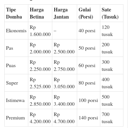
Tipe
Harga
Harga
Gulai
Sate
Domba
Betina
Jantan
(Porsi)
(Tusuk)
Rp
120
Ekonomis
–
40 porsi
1.600.000
tusuk
Rp
Rp
200
Pas
50 porsi
2.000.000
2.500.000
tusuk
Rp
Rp
300
Puas
60 porsi
2.250.000
2.750.000
tusuk
Rp
Rp
400
Super
80 porsi
2.525.000
3.050.000
tusuk
Rp
Rp
500
Istimewa
100 porsi
2.850.000
3.400.000
tusuk
Rp
Rp
700
Premium
140 porsi
4.200.000
4.700.000
tusuk