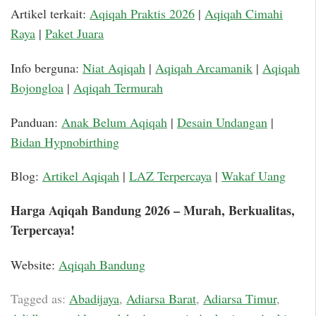
Artikel terkait:
Aqiqah Praktis 2026
|
Aqiqah Cimahi
Raya
|
Paket Juara
Info berguna:
Niat Aqiqah
|
Aqiqah Arcamanik
|
Aqiqah
Bojongloa
|
Aqiqah Termurah
Panduan:
Anak Belum Aqiqah
|
Desain Undangan
|
Bidan Hypnobirthing
Blog:
Artikel Aqiqah
|
LAZ Terpercaya
|
Wakaf Uang
Harga Aqiqah Bandung 2026 – Murah, Berkualitas,
Terpercaya!
Website:
Aqiqah Bandung
Tagged as:
Abadijaya
,
Adiarsa Barat
,
Adiarsa Timur
,