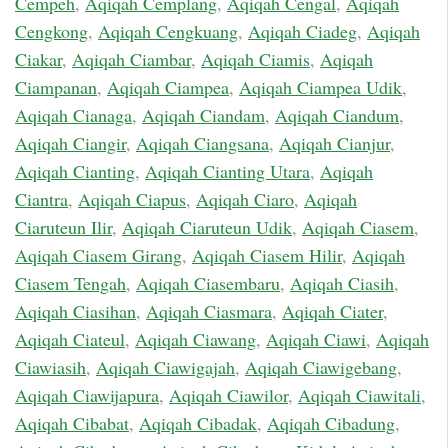
Cempeh
,
Aqiqah Cemplang
,
Aqiqah Cengal
,
Aqiqah
Cengkong
,
Aqiqah Cengkuang
,
Aqiqah Ciadeg
,
Aqiqah
Ciakar
,
Aqiqah Ciambar
,
Aqiqah Ciamis
,
Aqiqah
Ciampanan
,
Aqiqah Ciampea
,
Aqiqah Ciampea Udik
,
Aqiqah Cianaga
,
Aqiqah Ciandam
,
Aqiqah Ciandum
,
Aqiqah Ciangir
,
Aqiqah Ciangsana
,
Aqiqah Cianjur
,
Aqiqah Cianting
,
Aqiqah Cianting Utara
,
Aqiqah
Ciantra
,
Aqiqah Ciapus
,
Aqiqah Ciaro
,
Aqiqah
Ciaruteun Ilir
,
Aqiqah Ciaruteun Udik
,
Aqiqah Ciasem
,
Aqiqah Ciasem Girang
,
Aqiqah Ciasem Hilir
,
Aqiqah
Ciasem Tengah
,
Aqiqah Ciasembaru
,
Aqiqah Ciasih
,
Aqiqah Ciasihan
,
Aqiqah Ciasmara
,
Aqiqah Ciater
,
Aqiqah Ciateul
,
Aqiqah Ciawang
,
Aqiqah Ciawi
,
Aqiqah
Ciawiasih
,
Aqiqah Ciawigajah
,
Aqiqah Ciawigebang
,
Aqiqah Ciawijapura
,
Aqiqah Ciawilor
,
Aqiqah Ciawitali
,
Aqiqah Cibabat
,
Aqiqah Cibadak
,
Aqiqah Cibadung
,