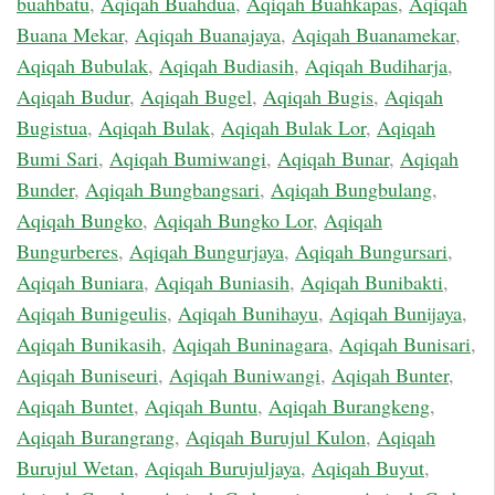
buahbatu
,
Aqiqah Buahdua
,
Aqiqah Buahkapas
,
Aqiqah
Buana Mekar
,
Aqiqah Buanajaya
,
Aqiqah Buanamekar
,
Aqiqah Bubulak
,
Aqiqah Budiasih
,
Aqiqah Budiharja
,
Aqiqah Budur
,
Aqiqah Bugel
,
Aqiqah Bugis
,
Aqiqah
Bugistua
,
Aqiqah Bulak
,
Aqiqah Bulak Lor
,
Aqiqah
Bumi Sari
,
Aqiqah Bumiwangi
,
Aqiqah Bunar
,
Aqiqah
Bunder
,
Aqiqah Bungbangsari
,
Aqiqah Bungbulang
,
Aqiqah Bungko
,
Aqiqah Bungko Lor
,
Aqiqah
Bungurberes
,
Aqiqah Bungurjaya
,
Aqiqah Bungursari
,
Aqiqah Buniara
,
Aqiqah Buniasih
,
Aqiqah Bunibakti
,
Aqiqah Bunigeulis
,
Aqiqah Bunihayu
,
Aqiqah Bunijaya
,
Aqiqah Bunikasih
,
Aqiqah Buninagara
,
Aqiqah Bunisari
,
Aqiqah Buniseuri
,
Aqiqah Buniwangi
,
Aqiqah Bunter
,
Aqiqah Buntet
,
Aqiqah Buntu
,
Aqiqah Burangkeng
,
Aqiqah Burangrang
,
Aqiqah Burujul Kulon
,
Aqiqah
Burujul Wetan
,
Aqiqah Burujuljaya
,
Aqiqah Buyut
,