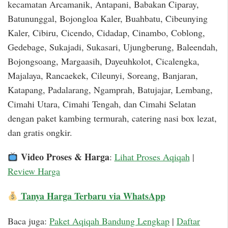
kecamatan Arcamanik, Antapani, Babakan Ciparay,
Batununggal, Bojongloa Kaler, Buahbatu, Cibeunying
Kaler, Cibiru, Cicendo, Cidadap, Cinambo, Coblong,
Gedebage, Sukajadi, Sukasari, Ujungberung, Baleendah,
Bojongsoang, Margaasih, Dayeuhkolot, Cicalengka,
Majalaya, Rancaekek, Cileunyi, Soreang, Banjaran,
Katapang, Padalarang, Ngamprah, Batujajar, Lembang,
Cimahi Utara, Cimahi Tengah, dan Cimahi Selatan
dengan paket kambing termurah, catering nasi box lezat,
dan gratis ongkir.
Video Proses & Harga
:
Lihat Proses Aqiqah
|
Review Harga
Tanya Harga Terbaru via WhatsApp
Baca juga:
Paket Aqiqah Bandung Lengkap
|
Daftar