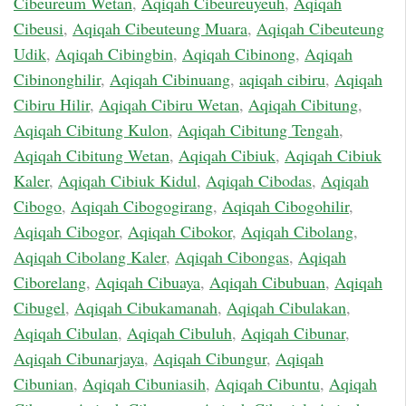
Cibeureum Wetan
,
Aqiqah Cibeureuyeuh
,
Aqiqah
Cibeusi
,
Aqiqah Cibeuteung Muara
,
Aqiqah Cibeuteung
Udik
,
Aqiqah Cibingbin
,
Aqiqah Cibinong
,
Aqiqah
Cibinonghilir
,
Aqiqah Cibinuang
,
aqiqah cibiru
,
Aqiqah
Cibiru Hilir
,
Aqiqah Cibiru Wetan
,
Aqiqah Cibitung
,
Aqiqah Cibitung Kulon
,
Aqiqah Cibitung Tengah
,
Aqiqah Cibitung Wetan
,
Aqiqah Cibiuk
,
Aqiqah Cibiuk
Kaler
,
Aqiqah Cibiuk Kidul
,
Aqiqah Cibodas
,
Aqiqah
Cibogo
,
Aqiqah Cibogogirang
,
Aqiqah Cibogohilir
,
Aqiqah Cibogor
,
Aqiqah Cibokor
,
Aqiqah Cibolang
,
Aqiqah Cibolang Kaler
,
Aqiqah Cibongas
,
Aqiqah
Ciborelang
,
Aqiqah Cibuaya
,
Aqiqah Cibubuan
,
Aqiqah
Cibugel
,
Aqiqah Cibukamanah
,
Aqiqah Cibulakan
,
Aqiqah Cibulan
,
Aqiqah Cibuluh
,
Aqiqah Cibunar
,
Aqiqah Cibunarjaya
,
Aqiqah Cibungur
,
Aqiqah
Cibunian
,
Aqiqah Cibuniasih
,
Aqiqah Cibuntu
,
Aqiqah