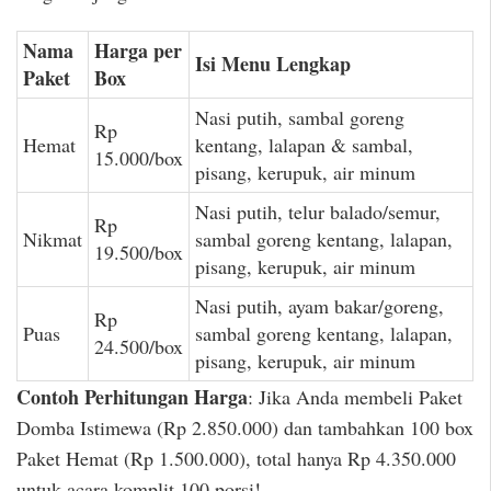
Nama
Harga per
Isi Menu Lengkap
Paket
Box
Nasi putih, sambal goreng
Rp
Hemat
kentang, lalapan & sambal,
15.000/box
pisang, kerupuk, air minum
Nasi putih, telur balado/semur,
Rp
Nikmat
sambal goreng kentang, lalapan,
19.500/box
pisang, kerupuk, air minum
Nasi putih, ayam bakar/goreng,
Rp
Puas
sambal goreng kentang, lalapan,
24.500/box
pisang, kerupuk, air minum
Contoh Perhitungan Harga
: Jika Anda membeli Paket
Domba Istimewa (Rp 2.850.000) dan tambahkan 100 box
Paket Hemat (Rp 1.500.000), total hanya Rp 4.350.000
untuk acara komplit 100 porsi!