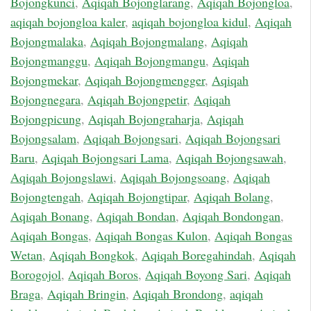
Bojongkunci
,
Aqiqah Bojonglarang
,
Aqiqah Bojongloa
,
aqiqah bojongloa kaler
,
aqiqah bojongloa kidul
,
Aqiqah
Bojongmalaka
,
Aqiqah Bojongmalang
,
Aqiqah
Bojongmanggu
,
Aqiqah Bojongmangu
,
Aqiqah
Bojongmekar
,
Aqiqah Bojongmengger
,
Aqiqah
Bojongnegara
,
Aqiqah Bojongpetir
,
Aqiqah
Bojongpicung
,
Aqiqah Bojongraharja
,
Aqiqah
Bojongsalam
,
Aqiqah Bojongsari
,
Aqiqah Bojongsari
Baru
,
Aqiqah Bojongsari Lama
,
Aqiqah Bojongsawah
,
Aqiqah Bojongslawi
,
Aqiqah Bojongsoang
,
Aqiqah
Bojongtengah
,
Aqiqah Bojongtipar
,
Aqiqah Bolang
,
Aqiqah Bonang
,
Aqiqah Bondan
,
Aqiqah Bondongan
,
Aqiqah Bongas
,
Aqiqah Bongas Kulon
,
Aqiqah Bongas
Wetan
,
Aqiqah Bongkok
,
Aqiqah Boregahindah
,
Aqiqah
Borogojol
,
Aqiqah Boros
,
Aqiqah Boyong Sari
,
Aqiqah
Braga
,
Aqiqah Bringin
,
Aqiqah Brondong
,
aqiqah