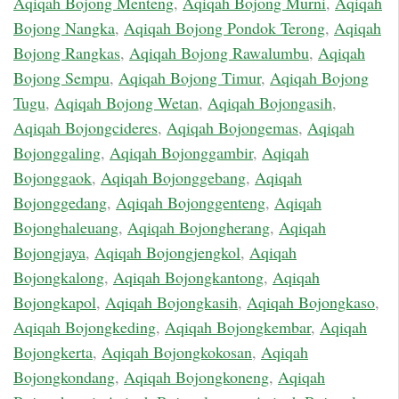
Aqiqah Bojong Menteng
,
Aqiqah Bojong Murni
,
Aqiqah
Bojong Nangka
,
Aqiqah Bojong Pondok Terong
,
Aqiqah
Bojong Rangkas
,
Aqiqah Bojong Rawalumbu
,
Aqiqah
Bojong Sempu
,
Aqiqah Bojong Timur
,
Aqiqah Bojong
Tugu
,
Aqiqah Bojong Wetan
,
Aqiqah Bojongasih
,
Aqiqah Bojongcideres
,
Aqiqah Bojongemas
,
Aqiqah
Bojonggaling
,
Aqiqah Bojonggambir
,
Aqiqah
Bojonggaok
,
Aqiqah Bojonggebang
,
Aqiqah
Bojonggedang
,
Aqiqah Bojonggenteng
,
Aqiqah
Bojonghaleuang
,
Aqiqah Bojongherang
,
Aqiqah
Bojongjaya
,
Aqiqah Bojongjengkol
,
Aqiqah
Bojongkalong
,
Aqiqah Bojongkantong
,
Aqiqah
Bojongkapol
,
Aqiqah Bojongkasih
,
Aqiqah Bojongkaso
,
Aqiqah Bojongkeding
,
Aqiqah Bojongkembar
,
Aqiqah
Bojongkerta
,
Aqiqah Bojongkokosan
,
Aqiqah
Bojongkondang
,
Aqiqah Bojongkoneng
,
Aqiqah