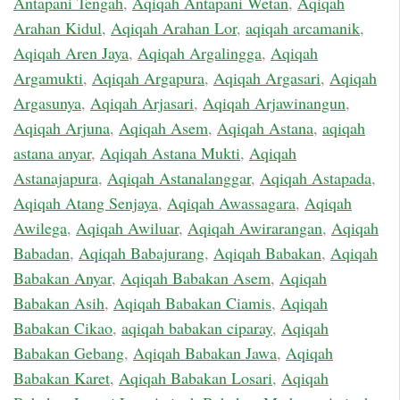
Antapani Tengah
,
Aqiqah Antapani Wetan
,
Aqiqah
Arahan Kidul
,
Aqiqah Arahan Lor
,
aqiqah arcamanik
,
Aqiqah Aren Jaya
,
Aqiqah Argalingga
,
Aqiqah
Argamukti
,
Aqiqah Argapura
,
Aqiqah Argasari
,
Aqiqah
Argasunya
,
Aqiqah Arjasari
,
Aqiqah Arjawinangun
,
Aqiqah Arjuna
,
Aqiqah Asem
,
Aqiqah Astana
,
aqiqah
astana anyar
,
Aqiqah Astana Mukti
,
Aqiqah
Astanajapura
,
Aqiqah Astanalanggar
,
Aqiqah Astapada
,
Aqiqah Atang Senjaya
,
Aqiqah Awassagara
,
Aqiqah
Awilega
,
Aqiqah Awiluar
,
Aqiqah Awirarangan
,
Aqiqah
Babadan
,
Aqiqah Babajurang
,
Aqiqah Babakan
,
Aqiqah
Babakan Anyar
,
Aqiqah Babakan Asem
,
Aqiqah
Babakan Asih
,
Aqiqah Babakan Ciamis
,
Aqiqah
Babakan Cikao
,
aqiqah babakan ciparay
,
Aqiqah
Babakan Gebang
,
Aqiqah Babakan Jawa
,
Aqiqah
Babakan Karet
,
Aqiqah Babakan Losari
,
Aqiqah