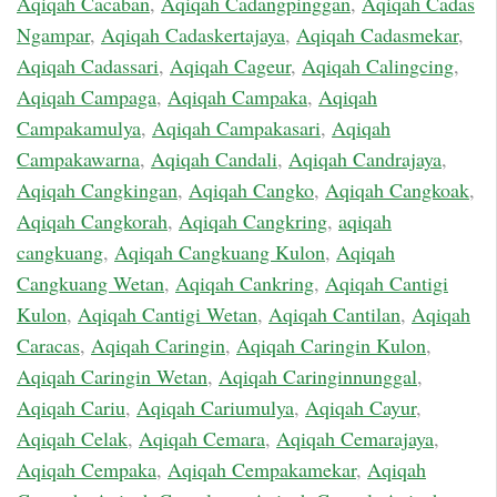
Aqiqah Cacaban
,
Aqiqah Cadangpinggan
,
Aqiqah Cadas
Ngampar
,
Aqiqah Cadaskertajaya
,
Aqiqah Cadasmekar
,
Aqiqah Cadassari
,
Aqiqah Cageur
,
Aqiqah Calingcing
,
Aqiqah Campaga
,
Aqiqah Campaka
,
Aqiqah
Campakamulya
,
Aqiqah Campakasari
,
Aqiqah
Campakawarna
,
Aqiqah Candali
,
Aqiqah Candrajaya
,
Aqiqah Cangkingan
,
Aqiqah Cangko
,
Aqiqah Cangkoak
,
Aqiqah Cangkorah
,
Aqiqah Cangkring
,
aqiqah
cangkuang
,
Aqiqah Cangkuang Kulon
,
Aqiqah
Cangkuang Wetan
,
Aqiqah Cankring
,
Aqiqah Cantigi
Kulon
,
Aqiqah Cantigi Wetan
,
Aqiqah Cantilan
,
Aqiqah
Caracas
,
Aqiqah Caringin
,
Aqiqah Caringin Kulon
,
Aqiqah Caringin Wetan
,
Aqiqah Caringinnunggal
,
Aqiqah Cariu
,
Aqiqah Cariumulya
,
Aqiqah Cayur
,
Aqiqah Celak
,
Aqiqah Cemara
,
Aqiqah Cemarajaya
,
Aqiqah Cempaka
,
Aqiqah Cempakamekar
,
Aqiqah