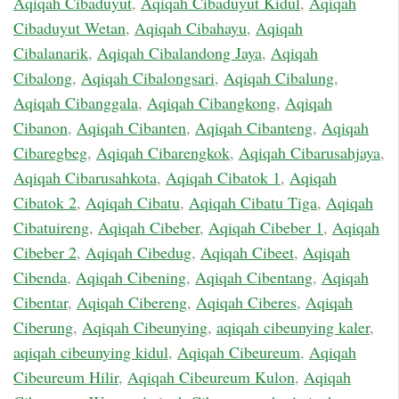
Aqiqah Cibaduyut
,
Aqiqah Cibaduyut Kidul
,
Aqiqah
Cibaduyut Wetan
,
Aqiqah Cibahayu
,
Aqiqah
Cibalanarik
,
Aqiqah Cibalandong Jaya
,
Aqiqah
Cibalong
,
Aqiqah Cibalongsari
,
Aqiqah Cibalung
,
Aqiqah Cibanggala
,
Aqiqah Cibangkong
,
Aqiqah
Cibanon
,
Aqiqah Cibanten
,
Aqiqah Cibanteng
,
Aqiqah
Cibaregbeg
,
Aqiqah Cibarengkok
,
Aqiqah Cibarusahjaya
,
Aqiqah Cibarusahkota
,
Aqiqah Cibatok 1
,
Aqiqah
Cibatok 2
,
Aqiqah Cibatu
,
Aqiqah Cibatu Tiga
,
Aqiqah
Cibatuireng
,
Aqiqah Cibeber
,
Aqiqah Cibeber 1
,
Aqiqah
Cibeber 2
,
Aqiqah Cibedug
,
Aqiqah Cibeet
,
Aqiqah
Cibenda
,
Aqiqah Cibening
,
Aqiqah Cibentang
,
Aqiqah
Cibentar
,
Aqiqah Cibereng
,
Aqiqah Ciberes
,
Aqiqah
Ciberung
,
Aqiqah Cibeunying
,
aqiqah cibeunying kaler
,
aqiqah cibeunying kidul
,
Aqiqah Cibeureum
,
Aqiqah
Cibeureum Hilir
,
Aqiqah Cibeureum Kulon
,
Aqiqah