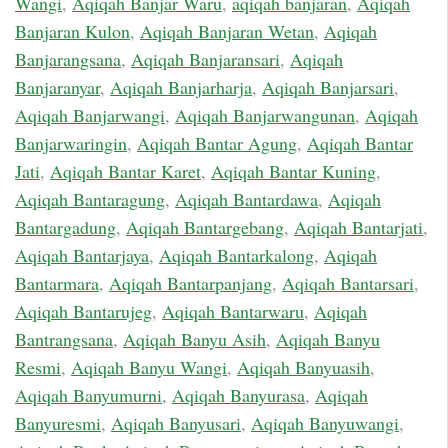
Wangi
,
Aqiqah Banjar Waru
,
aqiqah banjaran
,
Aqiqah
Banjaran Kulon
,
Aqiqah Banjaran Wetan
,
Aqiqah
Banjarangsana
,
Aqiqah Banjaransari
,
Aqiqah
Banjaranyar
,
Aqiqah Banjarharja
,
Aqiqah Banjarsari
,
Aqiqah Banjarwangi
,
Aqiqah Banjarwangunan
,
Aqiqah
Banjarwaringin
,
Aqiqah Bantar Agung
,
Aqiqah Bantar
Jati
,
Aqiqah Bantar Karet
,
Aqiqah Bantar Kuning
,
Aqiqah Bantaragung
,
Aqiqah Bantardawa
,
Aqiqah
Bantargadung
,
Aqiqah Bantargebang
,
Aqiqah Bantarjati
,
Aqiqah Bantarjaya
,
Aqiqah Bantarkalong
,
Aqiqah
Bantarmara
,
Aqiqah Bantarpanjang
,
Aqiqah Bantarsari
,
Aqiqah Bantarujeg
,
Aqiqah Bantarwaru
,
Aqiqah
Bantrangsana
,
Aqiqah Banyu Asih
,
Aqiqah Banyu
Resmi
,
Aqiqah Banyu Wangi
,
Aqiqah Banyuasih
,
Aqiqah Banyumurni
,
Aqiqah Banyurasa
,
Aqiqah
Banyuresmi
,
Aqiqah Banyusari
,
Aqiqah Banyuwangi
,