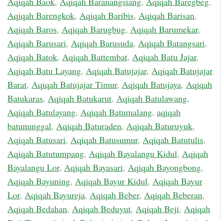
Aqiqah Baok
,
Aqiqah Baranangsiang
,
Aqiqah Baregbeg
,
Aqiqah Barengkok
,
Aqiqah Baribis
,
Aqiqah Barisan
,
Aqiqah Baros
,
Aqiqah Barugbug
,
Aqiqah Barumekar
,
Aqiqah Barusari
,
Aqiqah Barusuda
,
Aqiqah Batangsari
,
Aqiqah Batok
,
Aqiqah Battembat
,
Aqiqah Batu Jajar
,
Aqiqah Batu Layang
,
Aqiqah Batujajar
,
Aqiqah Batujajar
Barat
,
Aqiqah Batujajar Timur
,
Aqiqah Batujaya
,
Aqiqah
Batukaras
,
Aqiqah Batukarut
,
Aqiqah Batulawang
,
Aqiqah Batulayang
,
Aqiqah Batumalang
,
aqiqah
batununggal
,
Aqiqah Baturaden
,
Aqiqah Baturuyuk
,
Aqiqah Batusari
,
Aqiqah Batusumur
,
Aqiqah Batutulis
,
Aqiqah Batutumpang
,
Aqiqah Bayalangu Kidul
,
Aqiqah
Bayalangu Lor
,
Aqiqah Bayasari
,
Aqiqah Bayongbong
,
Aqiqah Bayuning
,
Aqiqah Bayur Kidul
,
Aqiqah Bayur
Lor
,
Aqiqah Bayureja
,
Aqiqah Beber
,
Aqiqah Beberan
,
Aqiqah Bedahan
,
Aqiqah Beduyut
,
Aqiqah Beji
,
Aqiqah