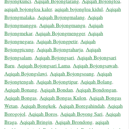
Bojongkunci
,
Aqiqah Bojonglarang
,
Aqiqah Bojongloa
,
aqiqah bojongloa kaler
,
aqiqah bojongloa kidul
,
Aqiqah
Bojongmalaka
,
Aqiqah Bojongmalang
,
Aqiqah
Bojongmanggu
,
Aqiqah Bojongmangu
,
Aqiqah
Bojongmekar
,
Aqiqah Bojongmengger
,
Aqiqah
Bojongnegara
,
Aqiqah Bojongpetir
,
Aqiqah
Bojongpicung
,
Aqiqah Bojongraharja
,
Aqiqah
Bojongsalam
,
Aqiqah Bojongsari
,
Aqiqah Bojongsari
Baru
,
Aqiqah Bojongsari Lama
,
Aqiqah Bojongsawah
,
Aqiqah Bojongslawi
,
Aqiqah Bojongsoang
,
Aqiqah
Bojongtengah
,
Aqiqah Bojongtipar
,
Aqiqah Bolang
,
Aqiqah Bonang
,
Aqiqah Bondan
,
Aqiqah Bondongan
,
Aqiqah Bongas
,
Aqiqah Bongas Kulon
,
Aqiqah Bongas
Wetan
,
Aqiqah Bongkok
,
Aqiqah Boregahindah
,
Aqiqah
Borogojol
,
Aqiqah Boros
,
Aqiqah Boyong Sari
,
Aqiqah
Braga
,
Aqiqah Bringin
,
Aqiqah Brondong
,
aqiqah