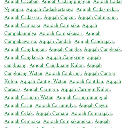
Aqiqah Cacaban
,
Aqiqah Cadangpinggan
,
Aqiqah Cadas
Ngampar
,
Aqiqah Cadaskertajaya
,
Aqiqah Cadasmekar
,
Aqiqah Cadassari
,
Aqiqah Cageur
,
Aqiqah Calingcing
,
Aqiqah Campaga
,
Aqiqah Campaka
,
Aqiqah
Campakamulya
,
Aqiqah Campakasari
,
Aqiqah
Campakawarna
,
Aqiqah Candali
,
Aqiqah Candrajaya
,
Aqiqah Cangkingan
,
Aqiqah Cangko
,
Aqiqah Cangkoak
,
Aqiqah Cangkorah
,
Aqiqah Cangkring
,
aqiqah
cangkuang
,
Aqiqah Cangkuang Kulon
,
Aqiqah
Cangkuang Wetan
,
Aqiqah Cankring
,
Aqiqah Cantigi
Kulon
,
Aqiqah Cantigi Wetan
,
Aqiqah Cantilan
,
Aqiqah
Caracas
,
Aqiqah Caringin
,
Aqiqah Caringin Kulon
,
Aqiqah Caringin Wetan
,
Aqiqah Caringinnunggal
,
Aqiqah Cariu
,
Aqiqah Cariumulya
,
Aqiqah Cayur
,
Aqiqah Celak
,
Aqiqah Cemara
,
Aqiqah Cemarajaya
,
Aqiqah Cempaka
,
Aqiqah Cempakamekar
,
Aqiqah