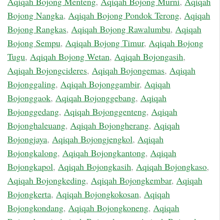
Aqiqah Bojong Menteng
,
Aqiqah Bojong Murni
,
Aqiqah
Bojong Nangka
,
Aqiqah Bojong Pondok Terong
,
Aqiqah
Bojong Rangkas
,
Aqiqah Bojong Rawalumbu
,
Aqiqah
Bojong Sempu
,
Aqiqah Bojong Timur
,
Aqiqah Bojong
Tugu
,
Aqiqah Bojong Wetan
,
Aqiqah Bojongasih
,
Aqiqah Bojongcideres
,
Aqiqah Bojongemas
,
Aqiqah
Bojonggaling
,
Aqiqah Bojonggambir
,
Aqiqah
Bojonggaok
,
Aqiqah Bojonggebang
,
Aqiqah
Bojonggedang
,
Aqiqah Bojonggenteng
,
Aqiqah
Bojonghaleuang
,
Aqiqah Bojongherang
,
Aqiqah
Bojongjaya
,
Aqiqah Bojongjengkol
,
Aqiqah
Bojongkalong
,
Aqiqah Bojongkantong
,
Aqiqah
Bojongkapol
,
Aqiqah Bojongkasih
,
Aqiqah Bojongkaso
,
Aqiqah Bojongkeding
,
Aqiqah Bojongkembar
,
Aqiqah
Bojongkerta
,
Aqiqah Bojongkokosan
,
Aqiqah
Bojongkondang
,
Aqiqah Bojongkoneng
,
Aqiqah