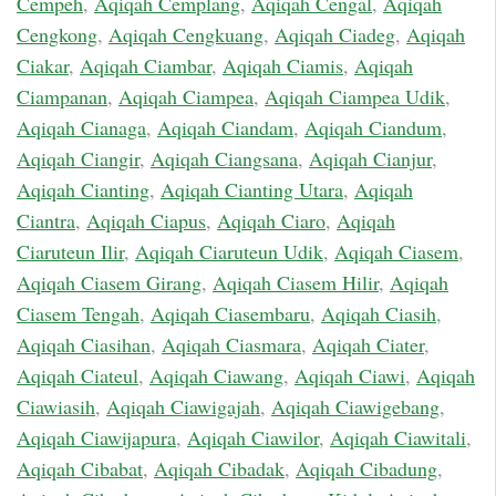
Cempeh
,
Aqiqah Cemplang
,
Aqiqah Cengal
,
Aqiqah
Cengkong
,
Aqiqah Cengkuang
,
Aqiqah Ciadeg
,
Aqiqah
Ciakar
,
Aqiqah Ciambar
,
Aqiqah Ciamis
,
Aqiqah
Ciampanan
,
Aqiqah Ciampea
,
Aqiqah Ciampea Udik
,
Aqiqah Cianaga
,
Aqiqah Ciandam
,
Aqiqah Ciandum
,
Aqiqah Ciangir
,
Aqiqah Ciangsana
,
Aqiqah Cianjur
,
Aqiqah Cianting
,
Aqiqah Cianting Utara
,
Aqiqah
Ciantra
,
Aqiqah Ciapus
,
Aqiqah Ciaro
,
Aqiqah
Ciaruteun Ilir
,
Aqiqah Ciaruteun Udik
,
Aqiqah Ciasem
,
Aqiqah Ciasem Girang
,
Aqiqah Ciasem Hilir
,
Aqiqah
Ciasem Tengah
,
Aqiqah Ciasembaru
,
Aqiqah Ciasih
,
Aqiqah Ciasihan
,
Aqiqah Ciasmara
,
Aqiqah Ciater
,
Aqiqah Ciateul
,
Aqiqah Ciawang
,
Aqiqah Ciawi
,
Aqiqah
Ciawiasih
,
Aqiqah Ciawigajah
,
Aqiqah Ciawigebang
,
Aqiqah Ciawijapura
,
Aqiqah Ciawilor
,
Aqiqah Ciawitali
,
Aqiqah Cibabat
,
Aqiqah Cibadak
,
Aqiqah Cibadung
,