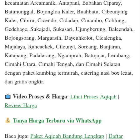
kecamatan Arcamanik, Antapani, Babakan Ciparay,
Batununggal, Bojongloa Kaler, Buahbatu, Cibeunying
Kaler, Cibiru, Cicendo, Cidadap, Cinambo, Coblong,
Gedebage, Sukajadi, Sukasari, Ujungberung, Baleendah,
Bojongsoang, Margaasih, Dayeuhkolot, Cicalengka,
Majalaya, Rancaekek, Cileunyi, Soreang, Banjaran,
Katapang, Padalarang, Ngamprah, Batujajar, Lembang,
Cimahi Utara, Cimahi Tengah, dan Cimahi Selatan
dengan paket kambing termurah, catering nasi box lezat,
dan gratis ongkir.
Video Proses & Harga
:
Lihat Proses Aqiqah
|
Review Harga
Tanya Harga Terbaru via WhatsApp
Baca juga:
Paket Aqiqah Bandung Lengkap
|
Daftar