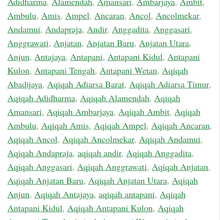
Adidharma
,
Alamendah
,
Amansari
,
Ambarjaya
,
Ambit
,
Ambulu
,
Amis
,
Ampel
,
Ancaran
,
Ancol
,
Ancolmekar
,
Andamui
,
Andapraja
,
Andir
,
Anggadita
,
Anggasari
,
Anggrawati
,
Anjatan
,
Anjatan Baru
,
Anjatan Utara
,
Anjun
,
Antajaya
,
Antapani
,
Antapani Kidul
,
Antapani
Kulon
,
Antapani Tengah
,
Antapani Wetan
,
Aqiqah
Abadijaya
,
Aqiqah Adiarsa Barat
,
Aqiqah Adiarsa Timur
,
Aqiqah Adidharma
,
Aqiqah Alamendah
,
Aqiqah
Amansari
,
Aqiqah Ambarjaya
,
Aqiqah Ambit
,
Aqiqah
Ambulu
,
Aqiqah Amis
,
Aqiqah Ampel
,
Aqiqah Ancaran
,
Aqiqah Ancol
,
Aqiqah Ancolmekar
,
Aqiqah Andamui
,
Aqiqah Andapraja
,
aqiqah andir
,
Aqiqah Anggadita
,
Aqiqah Anggasari
,
Aqiqah Anggrawati
,
Aqiqah Anjatan
,
Aqiqah Anjatan Baru
,
Aqiqah Anjatan Utara
,
Aqiqah
Anjun
,
Aqiqah Antajaya
,
aqiqah antapani
,
Aqiqah
Antapani Kidul
,
Aqiqah Antapani Kulon
,
Aqiqah