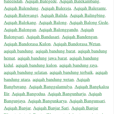
baleendah
,
Aqiqah Balegede
,
Aqiqah Balekambang
,
Aqiqah Balendung
,
Aqiqah Baleraja
,
Aqiqah Balerante
,
Aqiqah Balewangi
,
Aqiqah Balida
,
Aqiqah Balingbing
,
Aqiqah Balokang
,
Aqiqah Balong
,
Aqiqah Balong Gede
,
Aqiqah Balongan
,
Aqiqah Balonggandu
,
Aqiqah
Balongsari
,
Aqiqah Bandasari
,
Aqiqah Bandengan
,
Aqiqah Bandorasa Kulon
,
Aqiqah Bandorasa Wetan
,
aqiqah bandung
,
aqiqah bandung barat
,
aqiqah bandung
hemat
,
aqiqah bandung jawa barat
,
aqiqah bandung
kidul
,
aqiqah bandung kulon
,
aqiqah bandung raya
,
aqiqah bandung selatan
,
aqiqah bandung terbaik
,
aqiqah
bandung utara
,
aqiqah bandung wetan
,
Aqiqah
Bangbayang
,
Aqiqah Banggalamulya
,
Aqiqah Bangkaloa
Ilir
,
Aqiqah Bangodua
,
Aqiqah Bangunharja
,
Aqiqah
Bangunjaya
,
Aqiqah Bangunkarya
,
Aqiqah Bangunsari
,
Aqiqah Banjar
,
Aqiqah Banjar Sari
,
Aqiqah Banjar