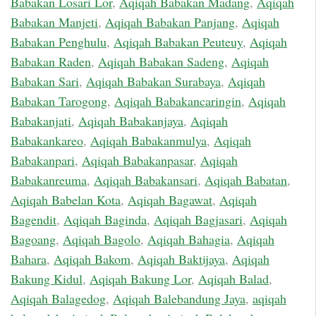
Babakan Losari Lor
,
Aqiqah Babakan Madang
,
Aqiqah
Babakan Manjeti
,
Aqiqah Babakan Panjang
,
Aqiqah
Babakan Penghulu
,
Aqiqah Babakan Peuteuy
,
Aqiqah
Babakan Raden
,
Aqiqah Babakan Sadeng
,
Aqiqah
Babakan Sari
,
Aqiqah Babakan Surabaya
,
Aqiqah
Babakan Tarogong
,
Aqiqah Babakancaringin
,
Aqiqah
Babakanjati
,
Aqiqah Babakanjaya
,
Aqiqah
Babakankareo
,
Aqiqah Babakanmulya
,
Aqiqah
Babakanpari
,
Aqiqah Babakanpasar
,
Aqiqah
Babakanreuma
,
Aqiqah Babakansari
,
Aqiqah Babatan
,
Aqiqah Babelan Kota
,
Aqiqah Bagawat
,
Aqiqah
Bagendit
,
Aqiqah Baginda
,
Aqiqah Bagjasari
,
Aqiqah
Bagoang
,
Aqiqah Bagolo
,
Aqiqah Bahagia
,
Aqiqah
Bahara
,
Aqiqah Bakom
,
Aqiqah Baktijaya
,
Aqiqah
Bakung Kidul
,
Aqiqah Bakung Lor
,
Aqiqah Balad
,
Aqiqah Balagedog
,
Aqiqah Balebandung Jaya
,
aqiqah