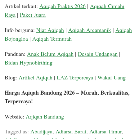
Artikel terkait:
Aqiqah Praktis 2026
|
Aqiqah Cimahi
Raya
|
Paket Juara
Info berguna:
Niat Aqiqah
|
Aqiqah Arcamanik
|
Aqiqah
Bojongloa
|
Aqiqah Termurah
Panduan:
Anak Belum Aqiqah
|
Desain Undangan
|
Bidan Hypnobirthing
Blog:
Artikel Aqiqah
|
LAZ Terpercaya
|
Wakaf Uang
Harga Aqiqah Bandung 2026 – Murah, Berkualitas,
Terpercaya!
Website:
Aqiqah Bandung
Tagged as:
Abadijaya
,
Adiarsa Barat
,
Adiarsa Timur
,