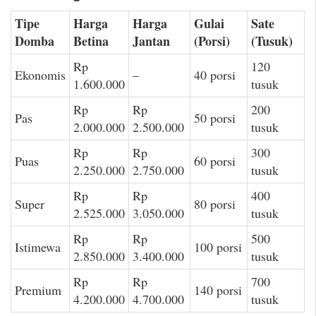
Tipe
Harga
Harga
Gulai
Sate
Domba
Betina
Jantan
(Porsi)
(Tusuk)
Rp
120
Ekonomis
–
40 porsi
1.600.000
tusuk
Rp
Rp
200
Pas
50 porsi
2.000.000
2.500.000
tusuk
Rp
Rp
300
Puas
60 porsi
2.250.000
2.750.000
tusuk
Rp
Rp
400
Super
80 porsi
2.525.000
3.050.000
tusuk
Rp
Rp
500
Istimewa
100 porsi
2.850.000
3.400.000
tusuk
Rp
Rp
700
Premium
140 porsi
4.200.000
4.700.000
tusuk