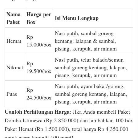
Nama
Harga per
Isi Menu Lengkap
Paket
Box
Nasi putih, sambal goreng
Rp
Hemat
kentang, lalapan & sambal,
15.000/box
pisang, kerupuk, air minum
Nasi putih, telur balado/semur,
Rp
Nikmat
sambal goreng kentang, lalapan,
19.500/box
pisang, kerupuk, air minum
Nasi putih, ayam bakar/goreng,
Rp
Puas
sambal goreng kentang, lalapan,
24.500/box
pisang, kerupuk, air minum
Contoh Perhitungan Harga
: Jika Anda membeli Paket
Domba Istimewa (Rp 2.850.000) dan tambahkan 100 box
Paket Hemat (Rp 1.500.000), total hanya Rp 4.350.000
untuk acara komplit 100 porsi!