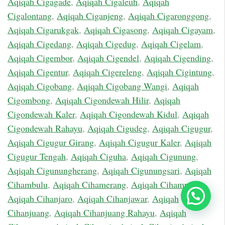
Aqiqah Cigagade
,
Aqiqah Cigaleuh
,
Aqiqah
Cigalontang
,
Aqiqah Ciganjeng
,
Aqiqah Cigaronggong
,
Aqiqah Cigarukgak
,
Aqiqah Cigasong
,
Aqiqah Cigayam
,
Aqiqah Cigedang
,
Aqiqah Cigedug
,
Aqiqah Cigelam
,
Aqiqah Cigembor
,
Aqiqah Cigendel
,
Aqiqah Cigending
,
Aqiqah Cigentur
,
Aqiqah Cigereleng
,
Aqiqah Cigintung
,
Aqiqah Cigobang
,
Aqiqah Cigobang Wangi
,
Aqiqah
Cigombong
,
Aqiqah Cigondewah Hilir
,
Aqiqah
Cigondewah Kaler
,
Aqiqah Cigondewah Kidul
,
Aqiqah
Cigondewah Rahayu
,
Aqiqah Cigudeg
,
Aqiqah Cigugur
,
Aqiqah Cigugur Girang
,
Aqiqah Cigugur Kaler
,
Aqiqah
Cigugur Tengah
,
Aqiqah Ciguha
,
Aqiqah Cigunung
,
Aqiqah Cigunungherang
,
Aqiqah Cigunungsari
,
Aqiqah
Cihambulu
,
Aqiqah Cihamerang
,
Aqiqah Cihampelas
,
Chat Sekarang
Aqiqah Cihanjaro
,
Aqiqah Cihanjawar
,
Aqiqah
Cihanjuang
,
Aqiqah Cihanjuang Rahayu
,
Aqiqah