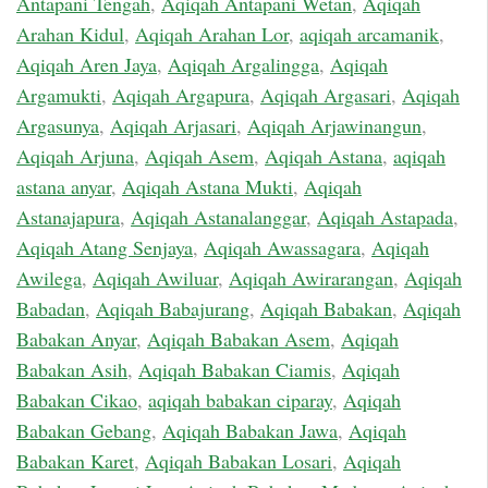
Antapani Tengah
,
Aqiqah Antapani Wetan
,
Aqiqah
Arahan Kidul
,
Aqiqah Arahan Lor
,
aqiqah arcamanik
,
Aqiqah Aren Jaya
,
Aqiqah Argalingga
,
Aqiqah
Argamukti
,
Aqiqah Argapura
,
Aqiqah Argasari
,
Aqiqah
Argasunya
,
Aqiqah Arjasari
,
Aqiqah Arjawinangun
,
Aqiqah Arjuna
,
Aqiqah Asem
,
Aqiqah Astana
,
aqiqah
astana anyar
,
Aqiqah Astana Mukti
,
Aqiqah
Astanajapura
,
Aqiqah Astanalanggar
,
Aqiqah Astapada
,
Aqiqah Atang Senjaya
,
Aqiqah Awassagara
,
Aqiqah
Awilega
,
Aqiqah Awiluar
,
Aqiqah Awirarangan
,
Aqiqah
Babadan
,
Aqiqah Babajurang
,
Aqiqah Babakan
,
Aqiqah
Babakan Anyar
,
Aqiqah Babakan Asem
,
Aqiqah
Babakan Asih
,
Aqiqah Babakan Ciamis
,
Aqiqah
Babakan Cikao
,
aqiqah babakan ciparay
,
Aqiqah
Babakan Gebang
,
Aqiqah Babakan Jawa
,
Aqiqah
Babakan Karet
,
Aqiqah Babakan Losari
,
Aqiqah