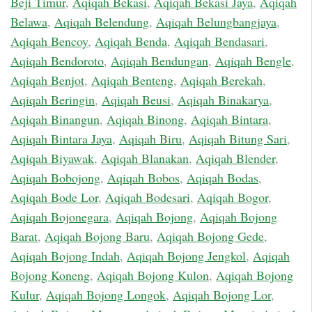
Beji Timur
,
Aqiqah Bekasi
,
Aqiqah Bekasi Jaya
,
Aqiqah
Belawa
,
Aqiqah Belendung
,
Aqiqah Belungbangjaya
,
Aqiqah Bencoy
,
Aqiqah Benda
,
Aqiqah Bendasari
,
Aqiqah Bendoroto
,
Aqiqah Bendungan
,
Aqiqah Bengle
,
Aqiqah Benjot
,
Aqiqah Benteng
,
Aqiqah Berekah
,
Aqiqah Beringin
,
Aqiqah Beusi
,
Aqiqah Binakarya
,
Aqiqah Binangun
,
Aqiqah Binong
,
Aqiqah Bintara
,
Aqiqah Bintara Jaya
,
Aqiqah Biru
,
Aqiqah Bitung Sari
,
Aqiqah Biyawak
,
Aqiqah Blanakan
,
Aqiqah Blender
,
Aqiqah Bobojong
,
Aqiqah Bobos
,
Aqiqah Bodas
,
Aqiqah Bode Lor
,
Aqiqah Bodesari
,
Aqiqah Bogor
,
Aqiqah Bojonegara
,
Aqiqah Bojong
,
Aqiqah Bojong
Barat
,
Aqiqah Bojong Baru
,
Aqiqah Bojong Gede
,
Aqiqah Bojong Indah
,
Aqiqah Bojong Jengkol
,
Aqiqah
Bojong Koneng
,
Aqiqah Bojong Kulon
,
Aqiqah Bojong
Kulur
,
Aqiqah Bojong Longok
,
Aqiqah Bojong Lor
,