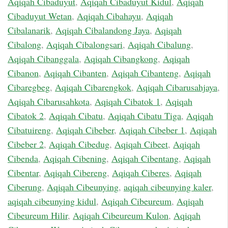
Aqiqah Cibaduyut
,
Aqiqah Cibaduyut Kidul
,
Aqiqah
Cibaduyut Wetan
,
Aqiqah Cibahayu
,
Aqiqah
Cibalanarik
,
Aqiqah Cibalandong Jaya
,
Aqiqah
Cibalong
,
Aqiqah Cibalongsari
,
Aqiqah Cibalung
,
Aqiqah Cibanggala
,
Aqiqah Cibangkong
,
Aqiqah
Cibanon
,
Aqiqah Cibanten
,
Aqiqah Cibanteng
,
Aqiqah
Cibaregbeg
,
Aqiqah Cibarengkok
,
Aqiqah Cibarusahjaya
,
Aqiqah Cibarusahkota
,
Aqiqah Cibatok 1
,
Aqiqah
Cibatok 2
,
Aqiqah Cibatu
,
Aqiqah Cibatu Tiga
,
Aqiqah
Cibatuireng
,
Aqiqah Cibeber
,
Aqiqah Cibeber 1
,
Aqiqah
Cibeber 2
,
Aqiqah Cibedug
,
Aqiqah Cibeet
,
Aqiqah
Cibenda
,
Aqiqah Cibening
,
Aqiqah Cibentang
,
Aqiqah
Cibentar
,
Aqiqah Cibereng
,
Aqiqah Ciberes
,
Aqiqah
Ciberung
,
Aqiqah Cibeunying
,
aqiqah cibeunying kaler
,
aqiqah cibeunying kidul
,
Aqiqah Cibeureum
,
Aqiqah
Cibeureum Hilir
,
Aqiqah Cibeureum Kulon
,
Aqiqah