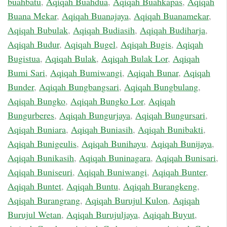
buahbatu
,
Aqiqah Buahdua
,
Aqiqah Buahkapas
,
Aqiqah
Buana Mekar
,
Aqiqah Buanajaya
,
Aqiqah Buanamekar
,
Aqiqah Bubulak
,
Aqiqah Budiasih
,
Aqiqah Budiharja
,
Aqiqah Budur
,
Aqiqah Bugel
,
Aqiqah Bugis
,
Aqiqah
Bugistua
,
Aqiqah Bulak
,
Aqiqah Bulak Lor
,
Aqiqah
Bumi Sari
,
Aqiqah Bumiwangi
,
Aqiqah Bunar
,
Aqiqah
Bunder
,
Aqiqah Bungbangsari
,
Aqiqah Bungbulang
,
Aqiqah Bungko
,
Aqiqah Bungko Lor
,
Aqiqah
Bungurberes
,
Aqiqah Bungurjaya
,
Aqiqah Bungursari
,
Aqiqah Buniara
,
Aqiqah Buniasih
,
Aqiqah Bunibakti
,
Aqiqah Bunigeulis
,
Aqiqah Bunihayu
,
Aqiqah Bunijaya
,
Aqiqah Bunikasih
,
Aqiqah Buninagara
,
Aqiqah Bunisari
,
Aqiqah Buniseuri
,
Aqiqah Buniwangi
,
Aqiqah Bunter
,
Aqiqah Buntet
,
Aqiqah Buntu
,
Aqiqah Burangkeng
,
Aqiqah Burangrang
,
Aqiqah Burujul Kulon
,
Aqiqah
Burujul Wetan
,
Aqiqah Burujuljaya
,
Aqiqah Buyut
,