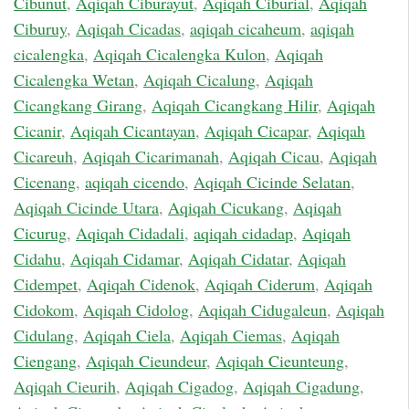
Cibunut
,
Aqiqah Ciburayut
,
Aqiqah Ciburial
,
Aqiqah
Ciburuy
,
Aqiqah Cicadas
,
aqiqah cicaheum
,
aqiqah
cicalengka
,
Aqiqah Cicalengka Kulon
,
Aqiqah
Cicalengka Wetan
,
Aqiqah Cicalung
,
Aqiqah
Cicangkang Girang
,
Aqiqah Cicangkang Hilir
,
Aqiqah
Cicanir
,
Aqiqah Cicantayan
,
Aqiqah Cicapar
,
Aqiqah
Cicareuh
,
Aqiqah Cicarimanah
,
Aqiqah Cicau
,
Aqiqah
Cicenang
,
aqiqah cicendo
,
Aqiqah Cicinde Selatan
,
Aqiqah Cicinde Utara
,
Aqiqah Cicukang
,
Aqiqah
Cicurug
,
Aqiqah Cidadali
,
aqiqah cidadap
,
Aqiqah
Cidahu
,
Aqiqah Cidamar
,
Aqiqah Cidatar
,
Aqiqah
Cidempet
,
Aqiqah Cidenok
,
Aqiqah Ciderum
,
Aqiqah
Cidokom
,
Aqiqah Cidolog
,
Aqiqah Cidugaleun
,
Aqiqah
Cidulang
,
Aqiqah Ciela
,
Aqiqah Ciemas
,
Aqiqah
Ciengang
,
Aqiqah Cieundeur
,
Aqiqah Cieunteung
,
Aqiqah Cieurih
,
Aqiqah Cigadog
,
Aqiqah Cigadung
,