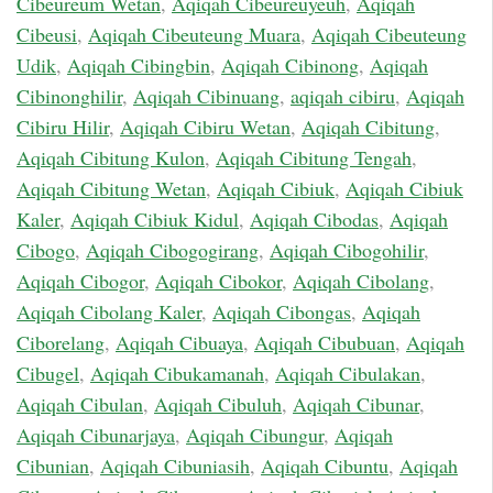
Cibeureum Wetan
,
Aqiqah Cibeureuyeuh
,
Aqiqah
Cibeusi
,
Aqiqah Cibeuteung Muara
,
Aqiqah Cibeuteung
Udik
,
Aqiqah Cibingbin
,
Aqiqah Cibinong
,
Aqiqah
Cibinonghilir
,
Aqiqah Cibinuang
,
aqiqah cibiru
,
Aqiqah
Cibiru Hilir
,
Aqiqah Cibiru Wetan
,
Aqiqah Cibitung
,
Aqiqah Cibitung Kulon
,
Aqiqah Cibitung Tengah
,
Aqiqah Cibitung Wetan
,
Aqiqah Cibiuk
,
Aqiqah Cibiuk
Kaler
,
Aqiqah Cibiuk Kidul
,
Aqiqah Cibodas
,
Aqiqah
Cibogo
,
Aqiqah Cibogogirang
,
Aqiqah Cibogohilir
,
Aqiqah Cibogor
,
Aqiqah Cibokor
,
Aqiqah Cibolang
,
Aqiqah Cibolang Kaler
,
Aqiqah Cibongas
,
Aqiqah
Ciborelang
,
Aqiqah Cibuaya
,
Aqiqah Cibubuan
,
Aqiqah
Cibugel
,
Aqiqah Cibukamanah
,
Aqiqah Cibulakan
,
Aqiqah Cibulan
,
Aqiqah Cibuluh
,
Aqiqah Cibunar
,
Aqiqah Cibunarjaya
,
Aqiqah Cibungur
,
Aqiqah
Cibunian
,
Aqiqah Cibuniasih
,
Aqiqah Cibuntu
,
Aqiqah