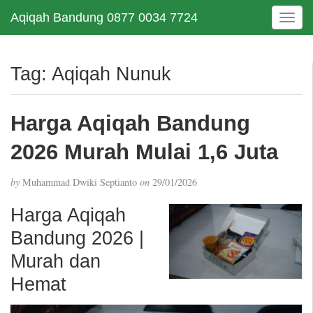
Aqiqah Bandung 0877 0034 7724
T
o
g
g
Tag:
Aqiqah Nunuk
l
e
n
Harga Aqiqah Bandung
a
v
2026 Murah Mulai 1,6 Juta
i
g
by
Muhammad Dwiki Septianto
on
29/01/2026
a
t
Harga Aqiqah
i
Bandung 2026 |
o
n
Murah dan
Hemat