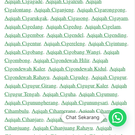
Aqiqah Cigagade
,
Aqiqah Cigaleuh
,
Aqiqah
Cigalontang
,
Aqiqah Ciganjeng
,
Aqiqah Cigaronggong
,
Aqiqah Cigarukgak
,
Aqiqah Cigasong
,
Aqiqah Cigayam
,
Aqiqah Cigedang
,
Aqiqah Cigedug
,
Aqiqah Cigelam
,
Aqiqah Cigembor
,
Aqiqah Cigendel
,
Aqiqah Cigending
,
Aqiqah Cigentur
,
Aqiqah Cigereleng
,
Aqiqah Cigintung
,
Aqiqah Cigobang
,
Aqiqah Cigobang Wangi
,
Aqiqah
Cigombong
,
Aqiqah Cigondewah Hilir
,
Aqiqah
Cigondewah Kaler
,
Aqiqah Cigondewah Kidul
,
Aqiqah
Cigondewah Rahayu
,
Aqiqah Cigudeg
,
Aqiqah Cigugur
,
Aqiqah Cigugur Girang
,
Aqiqah Cigugur Kaler
,
Aqiqah
Cigugur Tengah
,
Aqiqah Ciguha
,
Aqiqah Cigunung
,
Aqiqah Cigunungherang
,
Aqiqah Cigunungsari
,
Aqiqah
Cihambulu
,
Aqiqah Cihamerang
,
Aqiqah Cihampelas
,
Chat Sekarang
Aqiqah Cihanjaro
,
Aqiqah Cihanjawar
,
Aqiqah
Cihanjuang
,
Aqiqah Cihanjuang Rahayu
,
Aqiqah