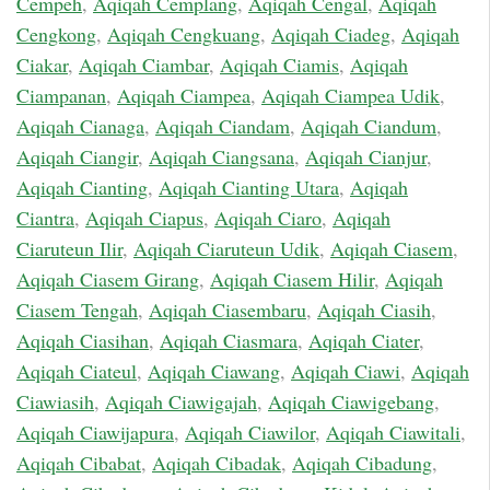
Cempeh
,
Aqiqah Cemplang
,
Aqiqah Cengal
,
Aqiqah
Cengkong
,
Aqiqah Cengkuang
,
Aqiqah Ciadeg
,
Aqiqah
Ciakar
,
Aqiqah Ciambar
,
Aqiqah Ciamis
,
Aqiqah
Ciampanan
,
Aqiqah Ciampea
,
Aqiqah Ciampea Udik
,
Aqiqah Cianaga
,
Aqiqah Ciandam
,
Aqiqah Ciandum
,
Aqiqah Ciangir
,
Aqiqah Ciangsana
,
Aqiqah Cianjur
,
Aqiqah Cianting
,
Aqiqah Cianting Utara
,
Aqiqah
Ciantra
,
Aqiqah Ciapus
,
Aqiqah Ciaro
,
Aqiqah
Ciaruteun Ilir
,
Aqiqah Ciaruteun Udik
,
Aqiqah Ciasem
,
Aqiqah Ciasem Girang
,
Aqiqah Ciasem Hilir
,
Aqiqah
Ciasem Tengah
,
Aqiqah Ciasembaru
,
Aqiqah Ciasih
,
Aqiqah Ciasihan
,
Aqiqah Ciasmara
,
Aqiqah Ciater
,
Aqiqah Ciateul
,
Aqiqah Ciawang
,
Aqiqah Ciawi
,
Aqiqah
Ciawiasih
,
Aqiqah Ciawigajah
,
Aqiqah Ciawigebang
,
Aqiqah Ciawijapura
,
Aqiqah Ciawilor
,
Aqiqah Ciawitali
,
Aqiqah Cibabat
,
Aqiqah Cibadak
,
Aqiqah Cibadung
,