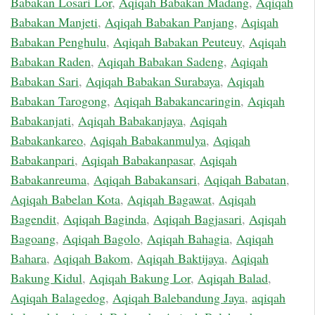
Babakan Losari Lor
,
Aqiqah Babakan Madang
,
Aqiqah
Babakan Manjeti
,
Aqiqah Babakan Panjang
,
Aqiqah
Babakan Penghulu
,
Aqiqah Babakan Peuteuy
,
Aqiqah
Babakan Raden
,
Aqiqah Babakan Sadeng
,
Aqiqah
Babakan Sari
,
Aqiqah Babakan Surabaya
,
Aqiqah
Babakan Tarogong
,
Aqiqah Babakancaringin
,
Aqiqah
Babakanjati
,
Aqiqah Babakanjaya
,
Aqiqah
Babakankareo
,
Aqiqah Babakanmulya
,
Aqiqah
Babakanpari
,
Aqiqah Babakanpasar
,
Aqiqah
Babakanreuma
,
Aqiqah Babakansari
,
Aqiqah Babatan
,
Aqiqah Babelan Kota
,
Aqiqah Bagawat
,
Aqiqah
Bagendit
,
Aqiqah Baginda
,
Aqiqah Bagjasari
,
Aqiqah
Bagoang
,
Aqiqah Bagolo
,
Aqiqah Bahagia
,
Aqiqah
Bahara
,
Aqiqah Bakom
,
Aqiqah Baktijaya
,
Aqiqah
Bakung Kidul
,
Aqiqah Bakung Lor
,
Aqiqah Balad
,
Aqiqah Balagedog
,
Aqiqah Balebandung Jaya
,
aqiqah