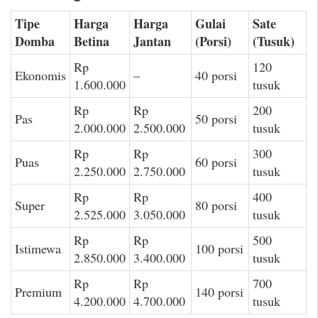
Tipe
Harga
Harga
Gulai
Sate
Domba
Betina
Jantan
(Porsi)
(Tusuk)
Rp
120
Ekonomis
–
40 porsi
1.600.000
tusuk
Rp
Rp
200
Pas
50 porsi
2.000.000
2.500.000
tusuk
Rp
Rp
300
Puas
60 porsi
2.250.000
2.750.000
tusuk
Rp
Rp
400
Super
80 porsi
2.525.000
3.050.000
tusuk
Rp
Rp
500
Istimewa
100 porsi
2.850.000
3.400.000
tusuk
Rp
Rp
700
Premium
140 porsi
4.200.000
4.700.000
tusuk