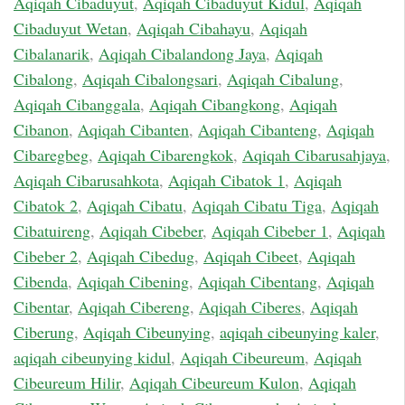
Aqiqah Cibaduyut
,
Aqiqah Cibaduyut Kidul
,
Aqiqah
Cibaduyut Wetan
,
Aqiqah Cibahayu
,
Aqiqah
Cibalanarik
,
Aqiqah Cibalandong Jaya
,
Aqiqah
Cibalong
,
Aqiqah Cibalongsari
,
Aqiqah Cibalung
,
Aqiqah Cibanggala
,
Aqiqah Cibangkong
,
Aqiqah
Cibanon
,
Aqiqah Cibanten
,
Aqiqah Cibanteng
,
Aqiqah
Cibaregbeg
,
Aqiqah Cibarengkok
,
Aqiqah Cibarusahjaya
,
Aqiqah Cibarusahkota
,
Aqiqah Cibatok 1
,
Aqiqah
Cibatok 2
,
Aqiqah Cibatu
,
Aqiqah Cibatu Tiga
,
Aqiqah
Cibatuireng
,
Aqiqah Cibeber
,
Aqiqah Cibeber 1
,
Aqiqah
Cibeber 2
,
Aqiqah Cibedug
,
Aqiqah Cibeet
,
Aqiqah
Cibenda
,
Aqiqah Cibening
,
Aqiqah Cibentang
,
Aqiqah
Cibentar
,
Aqiqah Cibereng
,
Aqiqah Ciberes
,
Aqiqah
Ciberung
,
Aqiqah Cibeunying
,
aqiqah cibeunying kaler
,
aqiqah cibeunying kidul
,
Aqiqah Cibeureum
,
Aqiqah
Cibeureum Hilir
,
Aqiqah Cibeureum Kulon
,
Aqiqah