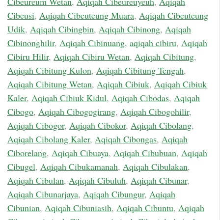
Cibeureum Wetan
,
Aqiqah Cibeureuyeuh
,
Aqiqah
Cibeusi
,
Aqiqah Cibeuteung Muara
,
Aqiqah Cibeuteung
Udik
,
Aqiqah Cibingbin
,
Aqiqah Cibinong
,
Aqiqah
Cibinonghilir
,
Aqiqah Cibinuang
,
aqiqah cibiru
,
Aqiqah
Cibiru Hilir
,
Aqiqah Cibiru Wetan
,
Aqiqah Cibitung
,
Aqiqah Cibitung Kulon
,
Aqiqah Cibitung Tengah
,
Aqiqah Cibitung Wetan
,
Aqiqah Cibiuk
,
Aqiqah Cibiuk
Kaler
,
Aqiqah Cibiuk Kidul
,
Aqiqah Cibodas
,
Aqiqah
Cibogo
,
Aqiqah Cibogogirang
,
Aqiqah Cibogohilir
,
Aqiqah Cibogor
,
Aqiqah Cibokor
,
Aqiqah Cibolang
,
Aqiqah Cibolang Kaler
,
Aqiqah Cibongas
,
Aqiqah
Ciborelang
,
Aqiqah Cibuaya
,
Aqiqah Cibubuan
,
Aqiqah
Cibugel
,
Aqiqah Cibukamanah
,
Aqiqah Cibulakan
,
Aqiqah Cibulan
,
Aqiqah Cibuluh
,
Aqiqah Cibunar
,
Aqiqah Cibunarjaya
,
Aqiqah Cibungur
,
Aqiqah
Cibunian
,
Aqiqah Cibuniasih
,
Aqiqah Cibuntu
,
Aqiqah