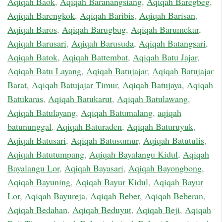
Aqiqah Baok
,
Aqiqah Baranangsiang
,
Aqiqah Baregbeg
,
Aqiqah Barengkok
,
Aqiqah Baribis
,
Aqiqah Barisan
,
Aqiqah Baros
,
Aqiqah Barugbug
,
Aqiqah Barumekar
,
Aqiqah Barusari
,
Aqiqah Barusuda
,
Aqiqah Batangsari
,
Aqiqah Batok
,
Aqiqah Battembat
,
Aqiqah Batu Jajar
,
Aqiqah Batu Layang
,
Aqiqah Batujajar
,
Aqiqah Batujajar
Barat
,
Aqiqah Batujajar Timur
,
Aqiqah Batujaya
,
Aqiqah
Batukaras
,
Aqiqah Batukarut
,
Aqiqah Batulawang
,
Aqiqah Batulayang
,
Aqiqah Batumalang
,
aqiqah
batununggal
,
Aqiqah Baturaden
,
Aqiqah Baturuyuk
,
Aqiqah Batusari
,
Aqiqah Batusumur
,
Aqiqah Batutulis
,
Aqiqah Batutumpang
,
Aqiqah Bayalangu Kidul
,
Aqiqah
Bayalangu Lor
,
Aqiqah Bayasari
,
Aqiqah Bayongbong
,
Aqiqah Bayuning
,
Aqiqah Bayur Kidul
,
Aqiqah Bayur
Lor
,
Aqiqah Bayureja
,
Aqiqah Beber
,
Aqiqah Beberan
,
Aqiqah Bedahan
,
Aqiqah Beduyut
,
Aqiqah Beji
,
Aqiqah