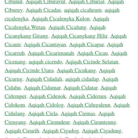
Cibunut
,
Aqiqah Ciburayut
,
Aqiqah Ciburial
,
Aqiqah
Ciburuy
,
Aqiqah Cicadas
,
aqiqah cicaheum
,
aqiqah
cicalengka
,
Aqiqah Cicalengka Kulon
,
Aqiqah
Cicalengka Wetan
,
Aqiqah Cicalung
,
Aqiqah
Cicangkang Girang
,
Aqiqah Cicangkang Hilir
,
Aqiqah
Cicanir
,
Aqiqah Cicantayan
,
Aqiqah Cicapar
,
Aqiqah
Cicareuh
,
Aqiqah Cicarimanah
,
Aqiqah Cicau
,
Aqiqah
Cicenang
,
aqiqah cicendo
,
Aqiqah Cicinde Selatan
,
Aqiqah Cicinde Utara
,
Aqiqah Cicukang
,
Aqiqah
Cicurug
,
Aqiqah Cidadali
,
aqiqah cidadap
,
Aqiqah
Cidahu
,
Aqiqah Cidamar
,
Aqiqah Cidatar
,
Aqiqah
Cidempet
,
Aqiqah Cidenok
,
Aqiqah Ciderum
,
Aqiqah
Cidokom
,
Aqiqah Cidolog
,
Aqiqah Cidugaleun
,
Aqiqah
Cidulang
,
Aqiqah Ciela
,
Aqiqah Ciemas
,
Aqiqah
Ciengang
,
Aqiqah Cieundeur
,
Aqiqah Cieunteung
,
Aqiqah Cieurih
,
Aqiqah Cigadog
,
Aqiqah Cigadung
,