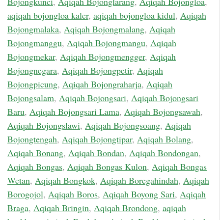
Bojongkunci
,
Aqiqah Bojonglarang
,
Aqiqah Bojongloa
,
aqiqah bojongloa kaler
,
aqiqah bojongloa kidul
,
Aqiqah
Bojongmalaka
,
Aqiqah Bojongmalang
,
Aqiqah
Bojongmanggu
,
Aqiqah Bojongmangu
,
Aqiqah
Bojongmekar
,
Aqiqah Bojongmengger
,
Aqiqah
Bojongnegara
,
Aqiqah Bojongpetir
,
Aqiqah
Bojongpicung
,
Aqiqah Bojongraharja
,
Aqiqah
Bojongsalam
,
Aqiqah Bojongsari
,
Aqiqah Bojongsari
Baru
,
Aqiqah Bojongsari Lama
,
Aqiqah Bojongsawah
,
Aqiqah Bojongslawi
,
Aqiqah Bojongsoang
,
Aqiqah
Bojongtengah
,
Aqiqah Bojongtipar
,
Aqiqah Bolang
,
Aqiqah Bonang
,
Aqiqah Bondan
,
Aqiqah Bondongan
,
Aqiqah Bongas
,
Aqiqah Bongas Kulon
,
Aqiqah Bongas
Wetan
,
Aqiqah Bongkok
,
Aqiqah Boregahindah
,
Aqiqah
Borogojol
,
Aqiqah Boros
,
Aqiqah Boyong Sari
,
Aqiqah
Braga
,
Aqiqah Bringin
,
Aqiqah Brondong
,
aqiqah