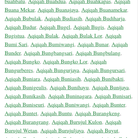
buahbatu
,
Aqiqah Buahdua
,
Aqiqah Buahkapas
,
Aqiqah
Buana Mekar
,
Aqiqah Buanajaya
,
Aqiqah Buanamekar
,
Aqiqah Bubulak
,
Aqiqah Budiasih
,
Aqiqah Budiharja
,
Aqiqah Budur
,
Aqiqah Bugel
,
Aqiqah Bugis
,
Aqiqah
Bugistua
,
Aqiqah Bulak
,
Aqiqah Bulak Lor
,
Aqiqah
Bumi Sari
,
Aqiqah Bumiwangi
,
Aqiqah Bunar
,
Aqiqah
Bunder
,
Aqiqah Bungbangsari
,
Aqiqah Bungbulang
,
Aqiqah Bungko
,
Aqiqah Bungko Lor
,
Aqiqah
Bungurberes
,
Aqiqah Bungurjaya
,
Aqiqah Bungursari
,
Aqiqah Buniara
,
Aqiqah Buniasih
,
Aqiqah Bunibakti
,
Aqiqah Bunigeulis
,
Aqiqah Bunihayu
,
Aqiqah Bunijaya
,
Aqiqah Bunikasih
,
Aqiqah Buninagara
,
Aqiqah Bunisari
,
Aqiqah Buniseuri
,
Aqiqah Buniwangi
,
Aqiqah Bunter
,
Aqiqah Buntet
,
Aqiqah Buntu
,
Aqiqah Burangkeng
,
Aqiqah Burangrang
,
Aqiqah Burujul Kulon
,
Aqiqah
Burujul Wetan
,
Aqiqah Burujuljaya
,
Aqiqah Buyut
,