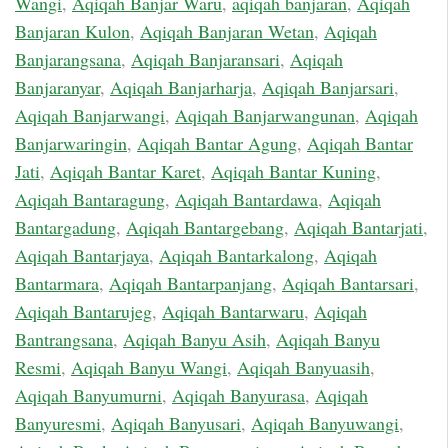
Wangi
,
Aqiqah Banjar Waru
,
aqiqah banjaran
,
Aqiqah
Banjaran Kulon
,
Aqiqah Banjaran Wetan
,
Aqiqah
Banjarangsana
,
Aqiqah Banjaransari
,
Aqiqah
Banjaranyar
,
Aqiqah Banjarharja
,
Aqiqah Banjarsari
,
Aqiqah Banjarwangi
,
Aqiqah Banjarwangunan
,
Aqiqah
Banjarwaringin
,
Aqiqah Bantar Agung
,
Aqiqah Bantar
Jati
,
Aqiqah Bantar Karet
,
Aqiqah Bantar Kuning
,
Aqiqah Bantaragung
,
Aqiqah Bantardawa
,
Aqiqah
Bantargadung
,
Aqiqah Bantargebang
,
Aqiqah Bantarjati
,
Aqiqah Bantarjaya
,
Aqiqah Bantarkalong
,
Aqiqah
Bantarmara
,
Aqiqah Bantarpanjang
,
Aqiqah Bantarsari
,
Aqiqah Bantarujeg
,
Aqiqah Bantarwaru
,
Aqiqah
Bantrangsana
,
Aqiqah Banyu Asih
,
Aqiqah Banyu
Resmi
,
Aqiqah Banyu Wangi
,
Aqiqah Banyuasih
,
Aqiqah Banyumurni
,
Aqiqah Banyurasa
,
Aqiqah
Banyuresmi
,
Aqiqah Banyusari
,
Aqiqah Banyuwangi
,