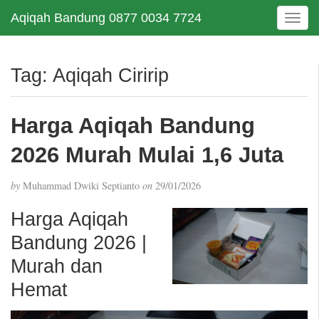
Aqiqah Bandung 0877 0034 7724
T
o
g
g
Tag:
Aqiqah Ciririp
l
e
n
Harga Aqiqah Bandung
a
v
2026 Murah Mulai 1,6 Juta
i
g
by
Muhammad Dwiki Septianto
on
29/01/2026
a
t
Harga Aqiqah
i
Bandung 2026 |
o
n
Murah dan
Hemat