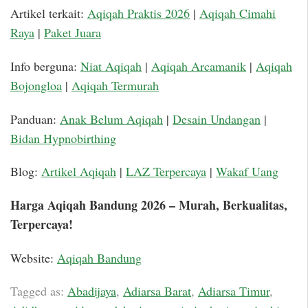
Artikel terkait:
Aqiqah Praktis 2026
|
Aqiqah Cimahi
Raya
|
Paket Juara
Info berguna:
Niat Aqiqah
|
Aqiqah Arcamanik
|
Aqiqah
Bojongloa
|
Aqiqah Termurah
Panduan:
Anak Belum Aqiqah
|
Desain Undangan
|
Bidan Hypnobirthing
Blog:
Artikel Aqiqah
|
LAZ Terpercaya
|
Wakaf Uang
Harga Aqiqah Bandung 2026 – Murah, Berkualitas,
Terpercaya!
Website:
Aqiqah Bandung
Tagged as:
Abadijaya
,
Adiarsa Barat
,
Adiarsa Timur
,