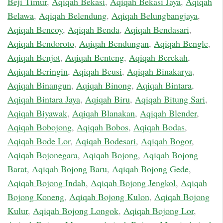
Beji Timur
,
Aqiqah Bekasi
,
Aqiqah Bekasi Jaya
,
Aqiqah
Belawa
,
Aqiqah Belendung
,
Aqiqah Belungbangjaya
,
Aqiqah Bencoy
,
Aqiqah Benda
,
Aqiqah Bendasari
,
Aqiqah Bendoroto
,
Aqiqah Bendungan
,
Aqiqah Bengle
,
Aqiqah Benjot
,
Aqiqah Benteng
,
Aqiqah Berekah
,
Aqiqah Beringin
,
Aqiqah Beusi
,
Aqiqah Binakarya
,
Aqiqah Binangun
,
Aqiqah Binong
,
Aqiqah Bintara
,
Aqiqah Bintara Jaya
,
Aqiqah Biru
,
Aqiqah Bitung Sari
,
Aqiqah Biyawak
,
Aqiqah Blanakan
,
Aqiqah Blender
,
Aqiqah Bobojong
,
Aqiqah Bobos
,
Aqiqah Bodas
,
Aqiqah Bode Lor
,
Aqiqah Bodesari
,
Aqiqah Bogor
,
Aqiqah Bojonegara
,
Aqiqah Bojong
,
Aqiqah Bojong
Barat
,
Aqiqah Bojong Baru
,
Aqiqah Bojong Gede
,
Aqiqah Bojong Indah
,
Aqiqah Bojong Jengkol
,
Aqiqah
Bojong Koneng
,
Aqiqah Bojong Kulon
,
Aqiqah Bojong
Kulur
,
Aqiqah Bojong Longok
,
Aqiqah Bojong Lor
,