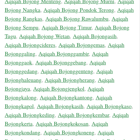
Aqiqah Bojong Menteng
,
Aqiqah Bojong Murni
,
Aqiqah
Bojong Nangka
,
Aqiqah Bojong Pondok Terong
,
Aqiqah
Bojong Rangkas
,
Aqiqah Bojong Rawalumbu
,
Aqiqah
Bojong Sempu
,
Aqiqah Bojong Timur
,
Aqiqah Bojong
Tugu
,
Aqiqah Bojong Wetan
,
Aqiqah Bojongasih
,
Aqiqah Bojongcideres
,
Aqiqah Bojongemas
,
Aqiqah
Bojonggaling
,
Aqiqah Bojonggambir
,
Aqiqah
Bojonggaok
,
Aqiqah Bojonggebang
,
Aqiqah
Bojonggedang
,
Aqiqah Bojonggenteng
,
Aqiqah
Bojonghaleuang
,
Aqiqah Bojongherang
,
Aqiqah
Bojongjaya
,
Aqiqah Bojongjengkol
,
Aqiqah
Bojongkalong
,
Aqiqah Bojongkantong
,
Aqiqah
Bojongkapol
,
Aqiqah Bojongkasih
,
Aqiqah Bojongkaso
,
Aqiqah Bojongkeding
,
Aqiqah Bojongkembar
,
Aqiqah
Bojongkerta
,
Aqiqah Bojongkokosan
,
Aqiqah
Bojongkondang
,
Aqiqah Bojongkoneng
,
Aqiqah