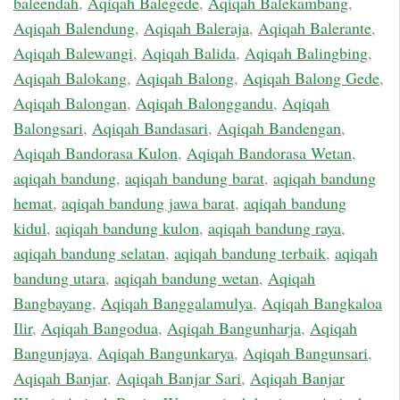
baleendah
,
Aqiqah Balegede
,
Aqiqah Balekambang
,
Aqiqah Balendung
,
Aqiqah Baleraja
,
Aqiqah Balerante
,
Aqiqah Balewangi
,
Aqiqah Balida
,
Aqiqah Balingbing
,
Aqiqah Balokang
,
Aqiqah Balong
,
Aqiqah Balong Gede
,
Aqiqah Balongan
,
Aqiqah Balonggandu
,
Aqiqah
Balongsari
,
Aqiqah Bandasari
,
Aqiqah Bandengan
,
Aqiqah Bandorasa Kulon
,
Aqiqah Bandorasa Wetan
,
aqiqah bandung
,
aqiqah bandung barat
,
aqiqah bandung
hemat
,
aqiqah bandung jawa barat
,
aqiqah bandung
kidul
,
aqiqah bandung kulon
,
aqiqah bandung raya
,
aqiqah bandung selatan
,
aqiqah bandung terbaik
,
aqiqah
bandung utara
,
aqiqah bandung wetan
,
Aqiqah
Bangbayang
,
Aqiqah Banggalamulya
,
Aqiqah Bangkaloa
Ilir
,
Aqiqah Bangodua
,
Aqiqah Bangunharja
,
Aqiqah
Bangunjaya
,
Aqiqah Bangunkarya
,
Aqiqah Bangunsari
,
Aqiqah Banjar
,
Aqiqah Banjar Sari
,
Aqiqah Banjar