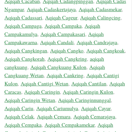
Aqiqah Cacaban
,
Aqiqah Cadangpinggan
,
Aqiqah Cadas
Ngampar
,
Aqiqah Cadaskertajaya
,
Aqiqah Cadasmekar
,
Aqiqah Cadassari
,
Aqiqah Cageur
,
Aqiqah Calingcing
,
Aqiqah Campaga
,
Aqiqah Campaka
,
Aqiqah
Campakamulya
,
Aqiqah Campakasari
,
Aqiqah
Campakawarna
,
Aqiqah Candali
,
Aqiqah Candrajaya
,
Aqiqah Cangkingan
,
Aqiqah Cangko
,
Aqiqah Cangkoak
,
Aqiqah Cangkorah
,
Aqiqah Cangkring
,
aqiqah
cangkuang
,
Aqiqah Cangkuang Kulon
,
Aqiqah
Cangkuang Wetan
,
Aqiqah Cankring
,
Aqiqah Cantigi
Kulon
,
Aqiqah Cantigi Wetan
,
Aqiqah Cantilan
,
Aqiqah
Caracas
,
Aqiqah Caringin
,
Aqiqah Caringin Kulon
,
Aqiqah Caringin Wetan
,
Aqiqah Caringinnunggal
,
Aqiqah Cariu
,
Aqiqah Cariumulya
,
Aqiqah Cayur
,
Aqiqah Celak
,
Aqiqah Cemara
,
Aqiqah Cemarajaya
,
Aqiqah Cempaka
,
Aqiqah Cempakamekar
,
Aqiqah