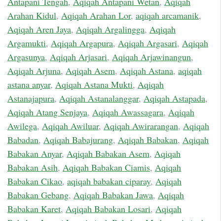
Antapani Tengah
,
Aqiqah Antapani Wetan
,
Aqiqah
Arahan Kidul
,
Aqiqah Arahan Lor
,
aqiqah arcamanik
,
Aqiqah Aren Jaya
,
Aqiqah Argalingga
,
Aqiqah
Argamukti
,
Aqiqah Argapura
,
Aqiqah Argasari
,
Aqiqah
Argasunya
,
Aqiqah Arjasari
,
Aqiqah Arjawinangun
,
Aqiqah Arjuna
,
Aqiqah Asem
,
Aqiqah Astana
,
aqiqah
astana anyar
,
Aqiqah Astana Mukti
,
Aqiqah
Astanajapura
,
Aqiqah Astanalanggar
,
Aqiqah Astapada
,
Aqiqah Atang Senjaya
,
Aqiqah Awassagara
,
Aqiqah
Awilega
,
Aqiqah Awiluar
,
Aqiqah Awirarangan
,
Aqiqah
Babadan
,
Aqiqah Babajurang
,
Aqiqah Babakan
,
Aqiqah
Babakan Anyar
,
Aqiqah Babakan Asem
,
Aqiqah
Babakan Asih
,
Aqiqah Babakan Ciamis
,
Aqiqah
Babakan Cikao
,
aqiqah babakan ciparay
,
Aqiqah
Babakan Gebang
,
Aqiqah Babakan Jawa
,
Aqiqah
Babakan Karet
,
Aqiqah Babakan Losari
,
Aqiqah