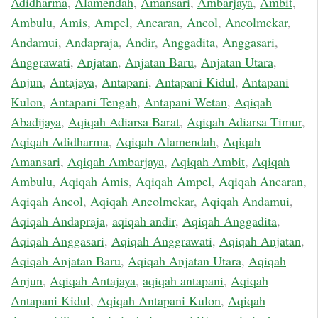
Adidharma
,
Alamendah
,
Amansari
,
Ambarjaya
,
Ambit
,
Ambulu
,
Amis
,
Ampel
,
Ancaran
,
Ancol
,
Ancolmekar
,
Andamui
,
Andapraja
,
Andir
,
Anggadita
,
Anggasari
,
Anggrawati
,
Anjatan
,
Anjatan Baru
,
Anjatan Utara
,
Anjun
,
Antajaya
,
Antapani
,
Antapani Kidul
,
Antapani
Kulon
,
Antapani Tengah
,
Antapani Wetan
,
Aqiqah
Abadijaya
,
Aqiqah Adiarsa Barat
,
Aqiqah Adiarsa Timur
,
Aqiqah Adidharma
,
Aqiqah Alamendah
,
Aqiqah
Amansari
,
Aqiqah Ambarjaya
,
Aqiqah Ambit
,
Aqiqah
Ambulu
,
Aqiqah Amis
,
Aqiqah Ampel
,
Aqiqah Ancaran
,
Aqiqah Ancol
,
Aqiqah Ancolmekar
,
Aqiqah Andamui
,
Aqiqah Andapraja
,
aqiqah andir
,
Aqiqah Anggadita
,
Aqiqah Anggasari
,
Aqiqah Anggrawati
,
Aqiqah Anjatan
,
Aqiqah Anjatan Baru
,
Aqiqah Anjatan Utara
,
Aqiqah
Anjun
,
Aqiqah Antajaya
,
aqiqah antapani
,
Aqiqah
Antapani Kidul
,
Aqiqah Antapani Kulon
,
Aqiqah