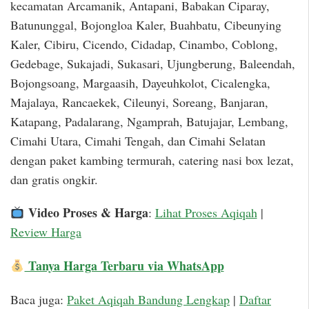
kecamatan Arcamanik, Antapani, Babakan Ciparay,
Batununggal, Bojongloa Kaler, Buahbatu, Cibeunying
Kaler, Cibiru, Cicendo, Cidadap, Cinambo, Coblong,
Gedebage, Sukajadi, Sukasari, Ujungberung, Baleendah,
Bojongsoang, Margaasih, Dayeuhkolot, Cicalengka,
Majalaya, Rancaekek, Cileunyi, Soreang, Banjaran,
Katapang, Padalarang, Ngamprah, Batujajar, Lembang,
Cimahi Utara, Cimahi Tengah, dan Cimahi Selatan
dengan paket kambing termurah, catering nasi box lezat,
dan gratis ongkir.
Video Proses & Harga
:
Lihat Proses Aqiqah
|
Review Harga
Tanya Harga Terbaru via WhatsApp
Baca juga:
Paket Aqiqah Bandung Lengkap
|
Daftar