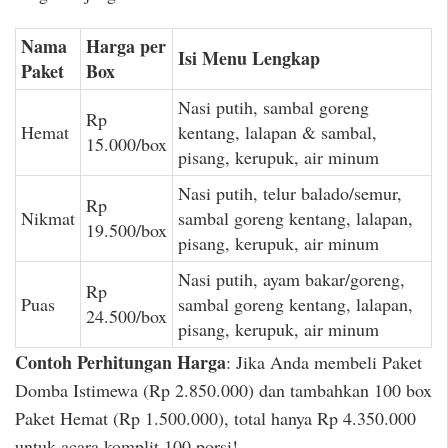
Nama
Harga per
Isi Menu Lengkap
Paket
Box
Nasi putih, sambal goreng
Rp
Hemat
kentang, lalapan & sambal,
15.000/box
pisang, kerupuk, air minum
Nasi putih, telur balado/semur,
Rp
Nikmat
sambal goreng kentang, lalapan,
19.500/box
pisang, kerupuk, air minum
Nasi putih, ayam bakar/goreng,
Rp
Puas
sambal goreng kentang, lalapan,
24.500/box
pisang, kerupuk, air minum
Contoh Perhitungan Harga
: Jika Anda membeli Paket
Domba Istimewa (Rp 2.850.000) dan tambahkan 100 box
Paket Hemat (Rp 1.500.000), total hanya Rp 4.350.000
untuk acara komplit 100 porsi!