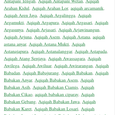
Antapani Tengah
,
Aqiqah Antapani Wetan
,
Aqiqah
Arahan Kidul
,
Aqiqah Arahan Lor
,
aqiqah arcamanik
,
Aqiqah Aren Jaya
,
Aqiqah Argalingga
,
Aqiqah
Argamukti
,
Aqiqah Argapura
,
Aqiqah Argasari
,
Aqiqah
Argasunya
,
Aqiqah Arjasari
,
Aqiqah Arjawinangun
,
Aqiqah Arjuna
,
Aqiqah Asem
,
Aqiqah Astana
,
aqiqah
astana anyar
,
Aqiqah Astana Mukti
,
Aqiqah
Astanajapura
,
Aqiqah Astanalanggar
,
Aqiqah Astapada
,
Aqiqah Atang Senjaya
,
Aqiqah Awassagara
,
Aqiqah
Awilega
,
Aqiqah Awiluar
,
Aqiqah Awirarangan
,
Aqiqah
Babadan
,
Aqiqah Babajurang
,
Aqiqah Babakan
,
Aqiqah
Babakan Anyar
,
Aqiqah Babakan Asem
,
Aqiqah
Babakan Asih
,
Aqiqah Babakan Ciamis
,
Aqiqah
Babakan Cikao
,
aqiqah babakan ciparay
,
Aqiqah
Babakan Gebang
,
Aqiqah Babakan Jawa
,
Aqiqah
Babakan Karet
,
Aqiqah Babakan Losari
,
Aqiqah