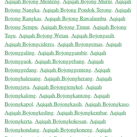
Aqiqah Bojong Menteng
,
Aqiqah Bojong Murni
,
Aqiqah
Bojong Nangka
,
Aqiqah Bojong Pondok Terong
,
Aqiqah
Bojong Rangkas
,
Aqiqah Bojong Rawalumbu
,
Aqiqah
Bojong Sempu
,
Aqiqah Bojong Timur
,
Aqiqah Bojong
Tugu
,
Aqiqah Bojong Wetan
,
Aqiqah Bojongasih
,
Aqiqah Bojongcideres
,
Aqiqah Bojongemas
,
Aqiqah
Bojonggaling
,
Aqiqah Bojonggambir
,
Aqiqah
Bojonggaok
,
Aqiqah Bojonggebang
,
Aqiqah
Bojonggedang
,
Aqiqah Bojonggenteng
,
Aqiqah
Bojonghaleuang
,
Aqiqah Bojongherang
,
Aqiqah
Bojongjaya
,
Aqiqah Bojongjengkol
,
Aqiqah
Bojongkalong
,
Aqiqah Bojongkantong
,
Aqiqah
Bojongkapol
,
Aqiqah Bojongkasih
,
Aqiqah Bojongkaso
,
Aqiqah Bojongkeding
,
Aqiqah Bojongkembar
,
Aqiqah
Bojongkerta
,
Aqiqah Bojongkokosan
,
Aqiqah
Bojongkondang
,
Aqiqah Bojongkoneng
,
Aqiqah