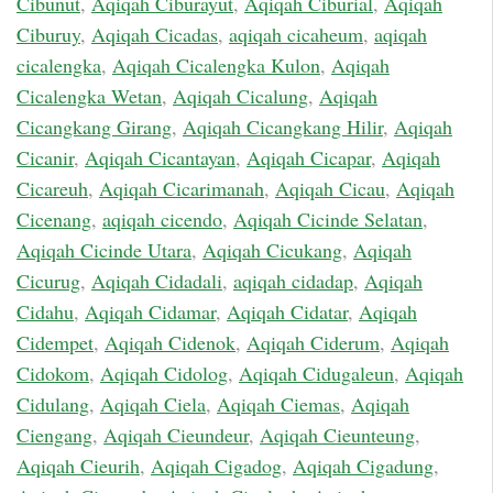
Cibunut
,
Aqiqah Ciburayut
,
Aqiqah Ciburial
,
Aqiqah
Ciburuy
,
Aqiqah Cicadas
,
aqiqah cicaheum
,
aqiqah
cicalengka
,
Aqiqah Cicalengka Kulon
,
Aqiqah
Cicalengka Wetan
,
Aqiqah Cicalung
,
Aqiqah
Cicangkang Girang
,
Aqiqah Cicangkang Hilir
,
Aqiqah
Cicanir
,
Aqiqah Cicantayan
,
Aqiqah Cicapar
,
Aqiqah
Cicareuh
,
Aqiqah Cicarimanah
,
Aqiqah Cicau
,
Aqiqah
Cicenang
,
aqiqah cicendo
,
Aqiqah Cicinde Selatan
,
Aqiqah Cicinde Utara
,
Aqiqah Cicukang
,
Aqiqah
Cicurug
,
Aqiqah Cidadali
,
aqiqah cidadap
,
Aqiqah
Cidahu
,
Aqiqah Cidamar
,
Aqiqah Cidatar
,
Aqiqah
Cidempet
,
Aqiqah Cidenok
,
Aqiqah Ciderum
,
Aqiqah
Cidokom
,
Aqiqah Cidolog
,
Aqiqah Cidugaleun
,
Aqiqah
Cidulang
,
Aqiqah Ciela
,
Aqiqah Ciemas
,
Aqiqah
Ciengang
,
Aqiqah Cieundeur
,
Aqiqah Cieunteung
,
Aqiqah Cieurih
,
Aqiqah Cigadog
,
Aqiqah Cigadung
,