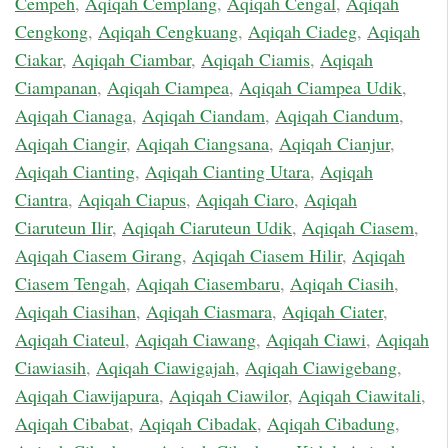
Cempeh
,
Aqiqah Cemplang
,
Aqiqah Cengal
,
Aqiqah
Cengkong
,
Aqiqah Cengkuang
,
Aqiqah Ciadeg
,
Aqiqah
Ciakar
,
Aqiqah Ciambar
,
Aqiqah Ciamis
,
Aqiqah
Ciampanan
,
Aqiqah Ciampea
,
Aqiqah Ciampea Udik
,
Aqiqah Cianaga
,
Aqiqah Ciandam
,
Aqiqah Ciandum
,
Aqiqah Ciangir
,
Aqiqah Ciangsana
,
Aqiqah Cianjur
,
Aqiqah Cianting
,
Aqiqah Cianting Utara
,
Aqiqah
Ciantra
,
Aqiqah Ciapus
,
Aqiqah Ciaro
,
Aqiqah
Ciaruteun Ilir
,
Aqiqah Ciaruteun Udik
,
Aqiqah Ciasem
,
Aqiqah Ciasem Girang
,
Aqiqah Ciasem Hilir
,
Aqiqah
Ciasem Tengah
,
Aqiqah Ciasembaru
,
Aqiqah Ciasih
,
Aqiqah Ciasihan
,
Aqiqah Ciasmara
,
Aqiqah Ciater
,
Aqiqah Ciateul
,
Aqiqah Ciawang
,
Aqiqah Ciawi
,
Aqiqah
Ciawiasih
,
Aqiqah Ciawigajah
,
Aqiqah Ciawigebang
,
Aqiqah Ciawijapura
,
Aqiqah Ciawilor
,
Aqiqah Ciawitali
,
Aqiqah Cibabat
,
Aqiqah Cibadak
,
Aqiqah Cibadung
,