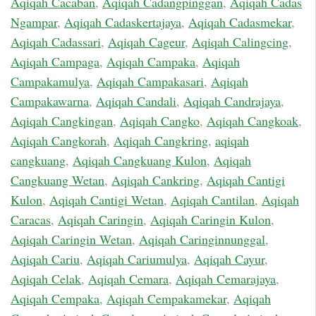
Aqiqah Cacaban
,
Aqiqah Cadangpinggan
,
Aqiqah Cadas
Ngampar
,
Aqiqah Cadaskertajaya
,
Aqiqah Cadasmekar
,
Aqiqah Cadassari
,
Aqiqah Cageur
,
Aqiqah Calingcing
,
Aqiqah Campaga
,
Aqiqah Campaka
,
Aqiqah
Campakamulya
,
Aqiqah Campakasari
,
Aqiqah
Campakawarna
,
Aqiqah Candali
,
Aqiqah Candrajaya
,
Aqiqah Cangkingan
,
Aqiqah Cangko
,
Aqiqah Cangkoak
,
Aqiqah Cangkorah
,
Aqiqah Cangkring
,
aqiqah
cangkuang
,
Aqiqah Cangkuang Kulon
,
Aqiqah
Cangkuang Wetan
,
Aqiqah Cankring
,
Aqiqah Cantigi
Kulon
,
Aqiqah Cantigi Wetan
,
Aqiqah Cantilan
,
Aqiqah
Caracas
,
Aqiqah Caringin
,
Aqiqah Caringin Kulon
,
Aqiqah Caringin Wetan
,
Aqiqah Caringinnunggal
,
Aqiqah Cariu
,
Aqiqah Cariumulya
,
Aqiqah Cayur
,
Aqiqah Celak
,
Aqiqah Cemara
,
Aqiqah Cemarajaya
,
Aqiqah Cempaka
,
Aqiqah Cempakamekar
,
Aqiqah