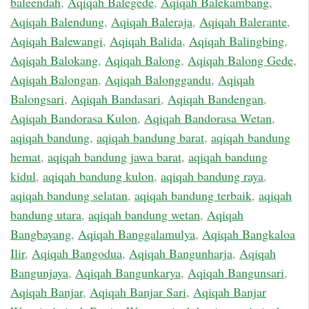
baleendah
,
Aqiqah Balegede
,
Aqiqah Balekambang
,
Aqiqah Balendung
,
Aqiqah Baleraja
,
Aqiqah Balerante
,
Aqiqah Balewangi
,
Aqiqah Balida
,
Aqiqah Balingbing
,
Aqiqah Balokang
,
Aqiqah Balong
,
Aqiqah Balong Gede
,
Aqiqah Balongan
,
Aqiqah Balonggandu
,
Aqiqah
Balongsari
,
Aqiqah Bandasari
,
Aqiqah Bandengan
,
Aqiqah Bandorasa Kulon
,
Aqiqah Bandorasa Wetan
,
aqiqah bandung
,
aqiqah bandung barat
,
aqiqah bandung
hemat
,
aqiqah bandung jawa barat
,
aqiqah bandung
kidul
,
aqiqah bandung kulon
,
aqiqah bandung raya
,
aqiqah bandung selatan
,
aqiqah bandung terbaik
,
aqiqah
bandung utara
,
aqiqah bandung wetan
,
Aqiqah
Bangbayang
,
Aqiqah Banggalamulya
,
Aqiqah Bangkaloa
Ilir
,
Aqiqah Bangodua
,
Aqiqah Bangunharja
,
Aqiqah
Bangunjaya
,
Aqiqah Bangunkarya
,
Aqiqah Bangunsari
,
Aqiqah Banjar
,
Aqiqah Banjar Sari
,
Aqiqah Banjar