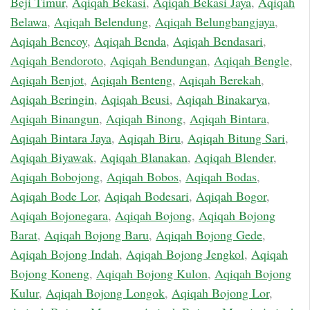
Beji Timur
,
Aqiqah Bekasi
,
Aqiqah Bekasi Jaya
,
Aqiqah
Belawa
,
Aqiqah Belendung
,
Aqiqah Belungbangjaya
,
Aqiqah Bencoy
,
Aqiqah Benda
,
Aqiqah Bendasari
,
Aqiqah Bendoroto
,
Aqiqah Bendungan
,
Aqiqah Bengle
,
Aqiqah Benjot
,
Aqiqah Benteng
,
Aqiqah Berekah
,
Aqiqah Beringin
,
Aqiqah Beusi
,
Aqiqah Binakarya
,
Aqiqah Binangun
,
Aqiqah Binong
,
Aqiqah Bintara
,
Aqiqah Bintara Jaya
,
Aqiqah Biru
,
Aqiqah Bitung Sari
,
Aqiqah Biyawak
,
Aqiqah Blanakan
,
Aqiqah Blender
,
Aqiqah Bobojong
,
Aqiqah Bobos
,
Aqiqah Bodas
,
Aqiqah Bode Lor
,
Aqiqah Bodesari
,
Aqiqah Bogor
,
Aqiqah Bojonegara
,
Aqiqah Bojong
,
Aqiqah Bojong
Barat
,
Aqiqah Bojong Baru
,
Aqiqah Bojong Gede
,
Aqiqah Bojong Indah
,
Aqiqah Bojong Jengkol
,
Aqiqah
Bojong Koneng
,
Aqiqah Bojong Kulon
,
Aqiqah Bojong
Kulur
,
Aqiqah Bojong Longok
,
Aqiqah Bojong Lor
,