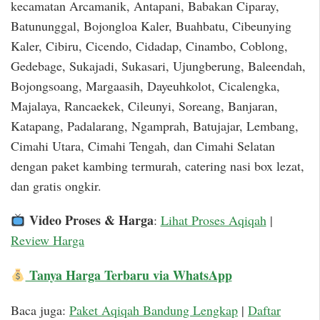
kecamatan Arcamanik, Antapani, Babakan Ciparay,
Batununggal, Bojongloa Kaler, Buahbatu, Cibeunying
Kaler, Cibiru, Cicendo, Cidadap, Cinambo, Coblong,
Gedebage, Sukajadi, Sukasari, Ujungberung, Baleendah,
Bojongsoang, Margaasih, Dayeuhkolot, Cicalengka,
Majalaya, Rancaekek, Cileunyi, Soreang, Banjaran,
Katapang, Padalarang, Ngamprah, Batujajar, Lembang,
Cimahi Utara, Cimahi Tengah, dan Cimahi Selatan
dengan paket kambing termurah, catering nasi box lezat,
dan gratis ongkir.
Video Proses & Harga
:
Lihat Proses Aqiqah
|
Review Harga
Tanya Harga Terbaru via WhatsApp
Baca juga:
Paket Aqiqah Bandung Lengkap
|
Daftar