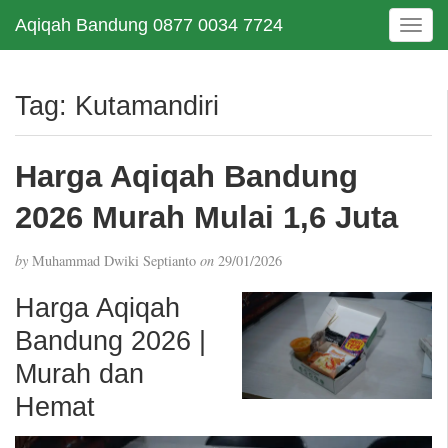
Aqiqah Bandung 0877 0034 7724
T
o
g
g
Tag:
Kutamandiri
l
e
n
Harga Aqiqah Bandung
a
v
2026 Murah Mulai 1,6 Juta
i
g
by
Muhammad Dwiki Septianto
on
29/01/2026
a
t
Harga Aqiqah
i
Bandung 2026 |
o
n
Murah dan
Hemat