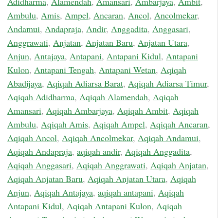
Adidharma
,
Alamendah
,
Amansari
,
Ambarjaya
,
Ambit
,
Ambulu
,
Amis
,
Ampel
,
Ancaran
,
Ancol
,
Ancolmekar
,
Andamui
,
Andapraja
,
Andir
,
Anggadita
,
Anggasari
,
Anggrawati
,
Anjatan
,
Anjatan Baru
,
Anjatan Utara
,
Anjun
,
Antajaya
,
Antapani
,
Antapani Kidul
,
Antapani
Kulon
,
Antapani Tengah
,
Antapani Wetan
,
Aqiqah
Abadijaya
,
Aqiqah Adiarsa Barat
,
Aqiqah Adiarsa Timur
,
Aqiqah Adidharma
,
Aqiqah Alamendah
,
Aqiqah
Amansari
,
Aqiqah Ambarjaya
,
Aqiqah Ambit
,
Aqiqah
Ambulu
,
Aqiqah Amis
,
Aqiqah Ampel
,
Aqiqah Ancaran
,
Aqiqah Ancol
,
Aqiqah Ancolmekar
,
Aqiqah Andamui
,
Aqiqah Andapraja
,
aqiqah andir
,
Aqiqah Anggadita
,
Aqiqah Anggasari
,
Aqiqah Anggrawati
,
Aqiqah Anjatan
,
Aqiqah Anjatan Baru
,
Aqiqah Anjatan Utara
,
Aqiqah
Anjun
,
Aqiqah Antajaya
,
aqiqah antapani
,
Aqiqah
Antapani Kidul
,
Aqiqah Antapani Kulon
,
Aqiqah