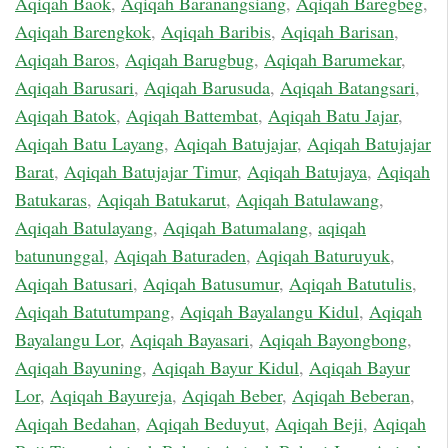
Aqiqah Baok
,
Aqiqah Baranangsiang
,
Aqiqah Baregbeg
,
Aqiqah Barengkok
,
Aqiqah Baribis
,
Aqiqah Barisan
,
Aqiqah Baros
,
Aqiqah Barugbug
,
Aqiqah Barumekar
,
Aqiqah Barusari
,
Aqiqah Barusuda
,
Aqiqah Batangsari
,
Aqiqah Batok
,
Aqiqah Battembat
,
Aqiqah Batu Jajar
,
Aqiqah Batu Layang
,
Aqiqah Batujajar
,
Aqiqah Batujajar
Barat
,
Aqiqah Batujajar Timur
,
Aqiqah Batujaya
,
Aqiqah
Batukaras
,
Aqiqah Batukarut
,
Aqiqah Batulawang
,
Aqiqah Batulayang
,
Aqiqah Batumalang
,
aqiqah
batununggal
,
Aqiqah Baturaden
,
Aqiqah Baturuyuk
,
Aqiqah Batusari
,
Aqiqah Batusumur
,
Aqiqah Batutulis
,
Aqiqah Batutumpang
,
Aqiqah Bayalangu Kidul
,
Aqiqah
Bayalangu Lor
,
Aqiqah Bayasari
,
Aqiqah Bayongbong
,
Aqiqah Bayuning
,
Aqiqah Bayur Kidul
,
Aqiqah Bayur
Lor
,
Aqiqah Bayureja
,
Aqiqah Beber
,
Aqiqah Beberan
,
Aqiqah Bedahan
,
Aqiqah Beduyut
,
Aqiqah Beji
,
Aqiqah