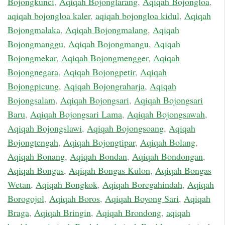
Bojongkunci
,
Aqiqah Bojonglarang
,
Aqiqah Bojongloa
,
aqiqah bojongloa kaler
,
aqiqah bojongloa kidul
,
Aqiqah
Bojongmalaka
,
Aqiqah Bojongmalang
,
Aqiqah
Bojongmanggu
,
Aqiqah Bojongmangu
,
Aqiqah
Bojongmekar
,
Aqiqah Bojongmengger
,
Aqiqah
Bojongnegara
,
Aqiqah Bojongpetir
,
Aqiqah
Bojongpicung
,
Aqiqah Bojongraharja
,
Aqiqah
Bojongsalam
,
Aqiqah Bojongsari
,
Aqiqah Bojongsari
Baru
,
Aqiqah Bojongsari Lama
,
Aqiqah Bojongsawah
,
Aqiqah Bojongslawi
,
Aqiqah Bojongsoang
,
Aqiqah
Bojongtengah
,
Aqiqah Bojongtipar
,
Aqiqah Bolang
,
Aqiqah Bonang
,
Aqiqah Bondan
,
Aqiqah Bondongan
,
Aqiqah Bongas
,
Aqiqah Bongas Kulon
,
Aqiqah Bongas
Wetan
,
Aqiqah Bongkok
,
Aqiqah Boregahindah
,
Aqiqah
Borogojol
,
Aqiqah Boros
,
Aqiqah Boyong Sari
,
Aqiqah
Braga
,
Aqiqah Bringin
,
Aqiqah Brondong
,
aqiqah