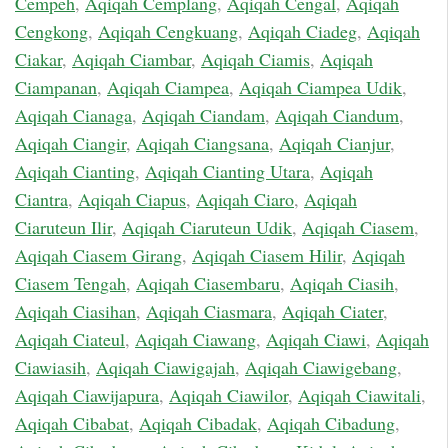
Cempeh
,
Aqiqah Cemplang
,
Aqiqah Cengal
,
Aqiqah
Cengkong
,
Aqiqah Cengkuang
,
Aqiqah Ciadeg
,
Aqiqah
Ciakar
,
Aqiqah Ciambar
,
Aqiqah Ciamis
,
Aqiqah
Ciampanan
,
Aqiqah Ciampea
,
Aqiqah Ciampea Udik
,
Aqiqah Cianaga
,
Aqiqah Ciandam
,
Aqiqah Ciandum
,
Aqiqah Ciangir
,
Aqiqah Ciangsana
,
Aqiqah Cianjur
,
Aqiqah Cianting
,
Aqiqah Cianting Utara
,
Aqiqah
Ciantra
,
Aqiqah Ciapus
,
Aqiqah Ciaro
,
Aqiqah
Ciaruteun Ilir
,
Aqiqah Ciaruteun Udik
,
Aqiqah Ciasem
,
Aqiqah Ciasem Girang
,
Aqiqah Ciasem Hilir
,
Aqiqah
Ciasem Tengah
,
Aqiqah Ciasembaru
,
Aqiqah Ciasih
,
Aqiqah Ciasihan
,
Aqiqah Ciasmara
,
Aqiqah Ciater
,
Aqiqah Ciateul
,
Aqiqah Ciawang
,
Aqiqah Ciawi
,
Aqiqah
Ciawiasih
,
Aqiqah Ciawigajah
,
Aqiqah Ciawigebang
,
Aqiqah Ciawijapura
,
Aqiqah Ciawilor
,
Aqiqah Ciawitali
,
Aqiqah Cibabat
,
Aqiqah Cibadak
,
Aqiqah Cibadung
,