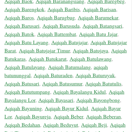
Aqiqah Baok
,
Aqiqah Baranangsiang
,
Aqiqah Baregbeg
,
Aqiqah Barengkok
,
Aqiqah Baribis
,
Aqiqah Barisan
,
Aqiqah Baros
,
Aqiqah Barugbug
,
Aqiqah Barumekar
,
Aqiqah Barusari
,
Aqiqah Barusuda
,
Aqiqah Batangsari
,
Aqiqah Batok
,
Aqiqah Battembat
,
Aqiqah Batu Jajar
,
Aqiqah Batu Layang
,
Aqiqah Batujajar
,
Aqiqah Batujajar
Barat
,
Aqiqah Batujajar Timur
,
Aqiqah Batujaya
,
Aqiqah
Batukaras
,
Aqiqah Batukarut
,
Aqiqah Batulawang
,
Aqiqah Batulayang
,
Aqiqah Batumalang
,
aqiqah
batununggal
,
Aqiqah Baturaden
,
Aqiqah Baturuyuk
,
Aqiqah Batusari
,
Aqiqah Batusumur
,
Aqiqah Batutulis
,
Aqiqah Batutumpang
,
Aqiqah Bayalangu Kidul
,
Aqiqah
Bayalangu Lor
,
Aqiqah Bayasari
,
Aqiqah Bayongbong
,
Aqiqah Bayuning
,
Aqiqah Bayur Kidul
,
Aqiqah Bayur
Lor
,
Aqiqah Bayureja
,
Aqiqah Beber
,
Aqiqah Beberan
,
Aqiqah Bedahan
,
Aqiqah Beduyut
,
Aqiqah Beji
,
Aqiqah