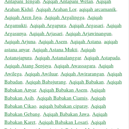
Antapani Tengah
,
Aqiqah Antapani Wetan
,
Aqiqah
Arahan Kidul
,
Aqiqah Arahan Lor
,
aqiqah arcamanik
,
Aqiqah Aren Jaya
,
Aqiqah Argalingga
,
Aqiqah
Argamukti
,
Aqiqah Argapura
,
Aqiqah Argasari
,
Aqiqah
Argasunya
,
Aqiqah Arjasari
,
Aqiqah Arjawinangun
,
Aqiqah Arjuna
,
Aqiqah Asem
,
Aqiqah Astana
,
aqiqah
astana anyar
,
Aqiqah Astana Mukti
,
Aqiqah
Astanajapura
,
Aqiqah Astanalanggar
,
Aqiqah Astapada
,
Aqiqah Atang Senjaya
,
Aqiqah Awassagara
,
Aqiqah
Awilega
,
Aqiqah Awiluar
,
Aqiqah Awirarangan
,
Aqiqah
Babadan
,
Aqiqah Babajurang
,
Aqiqah Babakan
,
Aqiqah
Babakan Anyar
,
Aqiqah Babakan Asem
,
Aqiqah
Babakan Asih
,
Aqiqah Babakan Ciamis
,
Aqiqah
Babakan Cikao
,
aqiqah babakan ciparay
,
Aqiqah
Babakan Gebang
,
Aqiqah Babakan Jawa
,
Aqiqah
Babakan Karet
,
Aqiqah Babakan Losari
,
Aqiqah