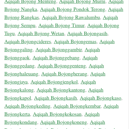
Aqiqah Bojong Menteng
,
Aqiqah Bojong Murni
,
Aqiqah
Bojong Nangka
,
Aqiqah Bojong Pondok Terong
,
Aqiqah
Bojong Rangkas
,
Aqiqah Bojong Rawalumbu
,
Aqiqah
Bojong Sempu
,
Aqiqah Bojong Timur
,
Aqiqah Bojong
Tugu
,
Aqiqah Bojong Wetan
,
Aqiqah Bojongasih
,
Aqiqah Bojongcideres
,
Aqiqah Bojongemas
,
Aqiqah
Bojonggaling
,
Aqiqah Bojonggambir
,
Aqiqah
Bojonggaok
,
Aqiqah Bojonggebang
,
Aqiqah
Bojonggedang
,
Aqiqah Bojonggenteng
,
Aqiqah
Bojonghaleuang
,
Aqiqah Bojongherang
,
Aqiqah
Bojongjaya
,
Aqiqah Bojongjengkol
,
Aqiqah
Bojongkalong
,
Aqiqah Bojongkantong
,
Aqiqah
Bojongkapol
,
Aqiqah Bojongkasih
,
Aqiqah Bojongkaso
,
Aqiqah Bojongkeding
,
Aqiqah Bojongkembar
,
Aqiqah
Bojongkerta
,
Aqiqah Bojongkokosan
,
Aqiqah
Bojongkondang
,
Aqiqah Bojongkoneng
,
Aqiqah