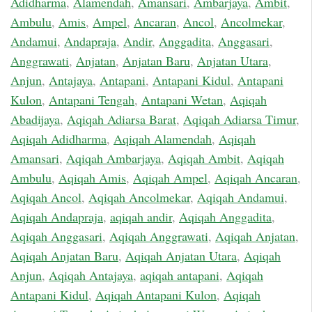
Adidharma
,
Alamendah
,
Amansari
,
Ambarjaya
,
Ambit
,
Ambulu
,
Amis
,
Ampel
,
Ancaran
,
Ancol
,
Ancolmekar
,
Andamui
,
Andapraja
,
Andir
,
Anggadita
,
Anggasari
,
Anggrawati
,
Anjatan
,
Anjatan Baru
,
Anjatan Utara
,
Anjun
,
Antajaya
,
Antapani
,
Antapani Kidul
,
Antapani
Kulon
,
Antapani Tengah
,
Antapani Wetan
,
Aqiqah
Abadijaya
,
Aqiqah Adiarsa Barat
,
Aqiqah Adiarsa Timur
,
Aqiqah Adidharma
,
Aqiqah Alamendah
,
Aqiqah
Amansari
,
Aqiqah Ambarjaya
,
Aqiqah Ambit
,
Aqiqah
Ambulu
,
Aqiqah Amis
,
Aqiqah Ampel
,
Aqiqah Ancaran
,
Aqiqah Ancol
,
Aqiqah Ancolmekar
,
Aqiqah Andamui
,
Aqiqah Andapraja
,
aqiqah andir
,
Aqiqah Anggadita
,
Aqiqah Anggasari
,
Aqiqah Anggrawati
,
Aqiqah Anjatan
,
Aqiqah Anjatan Baru
,
Aqiqah Anjatan Utara
,
Aqiqah
Anjun
,
Aqiqah Antajaya
,
aqiqah antapani
,
Aqiqah
Antapani Kidul
,
Aqiqah Antapani Kulon
,
Aqiqah