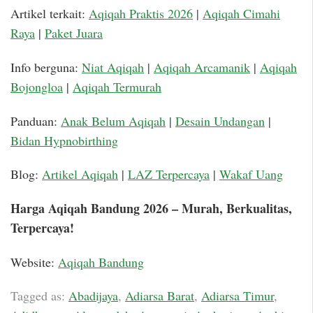
Artikel terkait:
Aqiqah Praktis 2026
|
Aqiqah Cimahi
Raya
|
Paket Juara
Info berguna:
Niat Aqiqah
|
Aqiqah Arcamanik
|
Aqiqah
Bojongloa
|
Aqiqah Termurah
Panduan:
Anak Belum Aqiqah
|
Desain Undangan
|
Bidan Hypnobirthing
Blog:
Artikel Aqiqah
|
LAZ Terpercaya
|
Wakaf Uang
Harga Aqiqah Bandung 2026 – Murah, Berkualitas,
Terpercaya!
Website:
Aqiqah Bandung
Tagged as:
Abadijaya
,
Adiarsa Barat
,
Adiarsa Timur
,