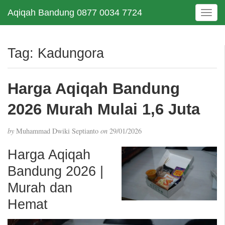
Aqiqah Bandung 0877 0034 7724
T
o
g
g
Tag:
Kadungora
l
e
n
Harga Aqiqah Bandung
a
v
2026 Murah Mulai 1,6 Juta
i
g
by
Muhammad Dwiki Septianto
on
29/01/2026
a
t
Harga Aqiqah
i
Bandung 2026 |
o
n
Murah dan
Hemat