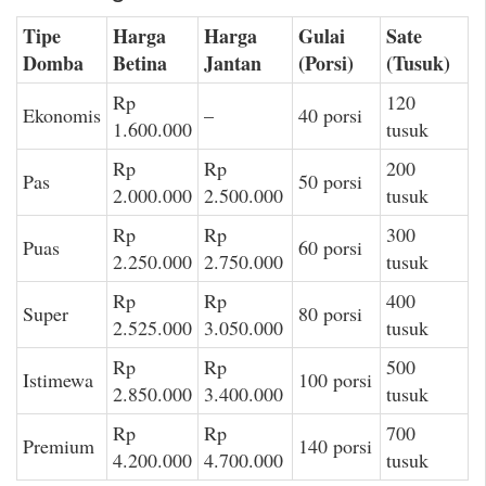
Tipe
Harga
Harga
Gulai
Sate
Domba
Betina
Jantan
(Porsi)
(Tusuk)
Rp
120
Ekonomis
–
40 porsi
1.600.000
tusuk
Rp
Rp
200
Pas
50 porsi
2.000.000
2.500.000
tusuk
Rp
Rp
300
Puas
60 porsi
2.250.000
2.750.000
tusuk
Rp
Rp
400
Super
80 porsi
2.525.000
3.050.000
tusuk
Rp
Rp
500
Istimewa
100 porsi
2.850.000
3.400.000
tusuk
Rp
Rp
700
Premium
140 porsi
4.200.000
4.700.000
tusuk