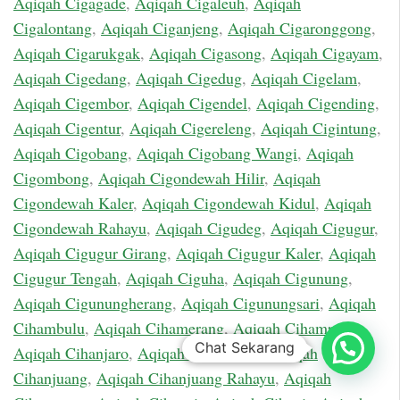
Aqiqah Cigagade
,
Aqiqah Cigaleuh
,
Aqiqah
Cigalontang
,
Aqiqah Ciganjeng
,
Aqiqah Cigaronggong
,
Aqiqah Cigarukgak
,
Aqiqah Cigasong
,
Aqiqah Cigayam
,
Aqiqah Cigedang
,
Aqiqah Cigedug
,
Aqiqah Cigelam
,
Aqiqah Cigembor
,
Aqiqah Cigendel
,
Aqiqah Cigending
,
Aqiqah Cigentur
,
Aqiqah Cigereleng
,
Aqiqah Cigintung
,
Aqiqah Cigobang
,
Aqiqah Cigobang Wangi
,
Aqiqah
Cigombong
,
Aqiqah Cigondewah Hilir
,
Aqiqah
Cigondewah Kaler
,
Aqiqah Cigondewah Kidul
,
Aqiqah
Cigondewah Rahayu
,
Aqiqah Cigudeg
,
Aqiqah Cigugur
,
Aqiqah Cigugur Girang
,
Aqiqah Cigugur Kaler
,
Aqiqah
Cigugur Tengah
,
Aqiqah Ciguha
,
Aqiqah Cigunung
,
Aqiqah Cigunungherang
,
Aqiqah Cigunungsari
,
Aqiqah
Cihambulu
,
Aqiqah Cihamerang
,
Aqiqah Cihampelas
,
Chat Sekarang
Aqiqah Cihanjaro
,
Aqiqah Cihanjawar
,
Aqiqah
Cihanjuang
,
Aqiqah Cihanjuang Rahayu
,
Aqiqah