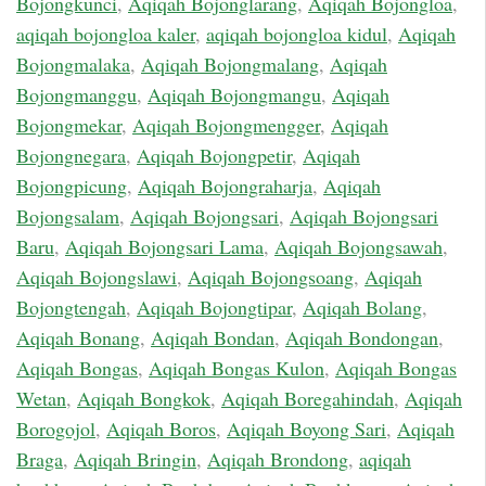
Bojongkunci
,
Aqiqah Bojonglarang
,
Aqiqah Bojongloa
,
aqiqah bojongloa kaler
,
aqiqah bojongloa kidul
,
Aqiqah
Bojongmalaka
,
Aqiqah Bojongmalang
,
Aqiqah
Bojongmanggu
,
Aqiqah Bojongmangu
,
Aqiqah
Bojongmekar
,
Aqiqah Bojongmengger
,
Aqiqah
Bojongnegara
,
Aqiqah Bojongpetir
,
Aqiqah
Bojongpicung
,
Aqiqah Bojongraharja
,
Aqiqah
Bojongsalam
,
Aqiqah Bojongsari
,
Aqiqah Bojongsari
Baru
,
Aqiqah Bojongsari Lama
,
Aqiqah Bojongsawah
,
Aqiqah Bojongslawi
,
Aqiqah Bojongsoang
,
Aqiqah
Bojongtengah
,
Aqiqah Bojongtipar
,
Aqiqah Bolang
,
Aqiqah Bonang
,
Aqiqah Bondan
,
Aqiqah Bondongan
,
Aqiqah Bongas
,
Aqiqah Bongas Kulon
,
Aqiqah Bongas
Wetan
,
Aqiqah Bongkok
,
Aqiqah Boregahindah
,
Aqiqah
Borogojol
,
Aqiqah Boros
,
Aqiqah Boyong Sari
,
Aqiqah
Braga
,
Aqiqah Bringin
,
Aqiqah Brondong
,
aqiqah