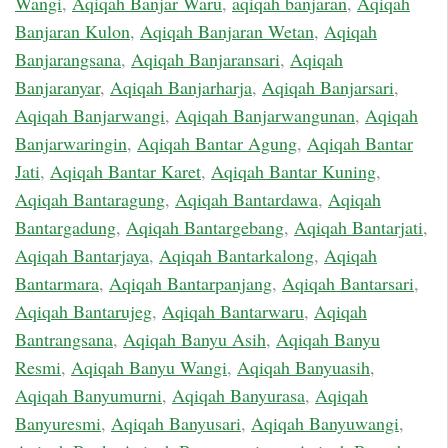
Wangi
,
Aqiqah Banjar Waru
,
aqiqah banjaran
,
Aqiqah
Banjaran Kulon
,
Aqiqah Banjaran Wetan
,
Aqiqah
Banjarangsana
,
Aqiqah Banjaransari
,
Aqiqah
Banjaranyar
,
Aqiqah Banjarharja
,
Aqiqah Banjarsari
,
Aqiqah Banjarwangi
,
Aqiqah Banjarwangunan
,
Aqiqah
Banjarwaringin
,
Aqiqah Bantar Agung
,
Aqiqah Bantar
Jati
,
Aqiqah Bantar Karet
,
Aqiqah Bantar Kuning
,
Aqiqah Bantaragung
,
Aqiqah Bantardawa
,
Aqiqah
Bantargadung
,
Aqiqah Bantargebang
,
Aqiqah Bantarjati
,
Aqiqah Bantarjaya
,
Aqiqah Bantarkalong
,
Aqiqah
Bantarmara
,
Aqiqah Bantarpanjang
,
Aqiqah Bantarsari
,
Aqiqah Bantarujeg
,
Aqiqah Bantarwaru
,
Aqiqah
Bantrangsana
,
Aqiqah Banyu Asih
,
Aqiqah Banyu
Resmi
,
Aqiqah Banyu Wangi
,
Aqiqah Banyuasih
,
Aqiqah Banyumurni
,
Aqiqah Banyurasa
,
Aqiqah
Banyuresmi
,
Aqiqah Banyusari
,
Aqiqah Banyuwangi
,