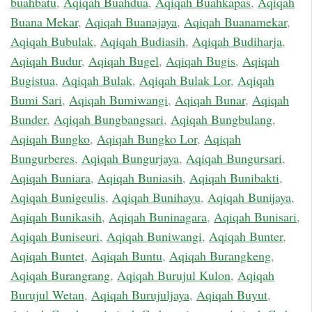
buahbatu
,
Aqiqah Buahdua
,
Aqiqah Buahkapas
,
Aqiqah
Buana Mekar
,
Aqiqah Buanajaya
,
Aqiqah Buanamekar
,
Aqiqah Bubulak
,
Aqiqah Budiasih
,
Aqiqah Budiharja
,
Aqiqah Budur
,
Aqiqah Bugel
,
Aqiqah Bugis
,
Aqiqah
Bugistua
,
Aqiqah Bulak
,
Aqiqah Bulak Lor
,
Aqiqah
Bumi Sari
,
Aqiqah Bumiwangi
,
Aqiqah Bunar
,
Aqiqah
Bunder
,
Aqiqah Bungbangsari
,
Aqiqah Bungbulang
,
Aqiqah Bungko
,
Aqiqah Bungko Lor
,
Aqiqah
Bungurberes
,
Aqiqah Bungurjaya
,
Aqiqah Bungursari
,
Aqiqah Buniara
,
Aqiqah Buniasih
,
Aqiqah Bunibakti
,
Aqiqah Bunigeulis
,
Aqiqah Bunihayu
,
Aqiqah Bunijaya
,
Aqiqah Bunikasih
,
Aqiqah Buninagara
,
Aqiqah Bunisari
,
Aqiqah Buniseuri
,
Aqiqah Buniwangi
,
Aqiqah Bunter
,
Aqiqah Buntet
,
Aqiqah Buntu
,
Aqiqah Burangkeng
,
Aqiqah Burangrang
,
Aqiqah Burujul Kulon
,
Aqiqah
Burujul Wetan
,
Aqiqah Burujuljaya
,
Aqiqah Buyut
,