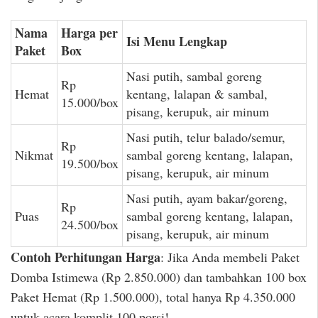
Nama
Harga per
Isi Menu Lengkap
Paket
Box
Nasi putih, sambal goreng
Rp
Hemat
kentang, lalapan & sambal,
15.000/box
pisang, kerupuk, air minum
Nasi putih, telur balado/semur,
Rp
Nikmat
sambal goreng kentang, lalapan,
19.500/box
pisang, kerupuk, air minum
Nasi putih, ayam bakar/goreng,
Rp
Puas
sambal goreng kentang, lalapan,
24.500/box
pisang, kerupuk, air minum
Contoh Perhitungan Harga
: Jika Anda membeli Paket
Domba Istimewa (Rp 2.850.000) dan tambahkan 100 box
Paket Hemat (Rp 1.500.000), total hanya Rp 4.350.000
untuk acara komplit 100 porsi!