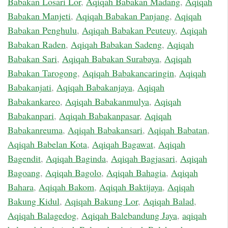
Babakan Losari Lor
,
Aqiqah Babakan Madang
,
Aqiqah
Babakan Manjeti
,
Aqiqah Babakan Panjang
,
Aqiqah
Babakan Penghulu
,
Aqiqah Babakan Peuteuy
,
Aqiqah
Babakan Raden
,
Aqiqah Babakan Sadeng
,
Aqiqah
Babakan Sari
,
Aqiqah Babakan Surabaya
,
Aqiqah
Babakan Tarogong
,
Aqiqah Babakancaringin
,
Aqiqah
Babakanjati
,
Aqiqah Babakanjaya
,
Aqiqah
Babakankareo
,
Aqiqah Babakanmulya
,
Aqiqah
Babakanpari
,
Aqiqah Babakanpasar
,
Aqiqah
Babakanreuma
,
Aqiqah Babakansari
,
Aqiqah Babatan
,
Aqiqah Babelan Kota
,
Aqiqah Bagawat
,
Aqiqah
Bagendit
,
Aqiqah Baginda
,
Aqiqah Bagjasari
,
Aqiqah
Bagoang
,
Aqiqah Bagolo
,
Aqiqah Bahagia
,
Aqiqah
Bahara
,
Aqiqah Bakom
,
Aqiqah Baktijaya
,
Aqiqah
Bakung Kidul
,
Aqiqah Bakung Lor
,
Aqiqah Balad
,
Aqiqah Balagedog
,
Aqiqah Balebandung Jaya
,
aqiqah