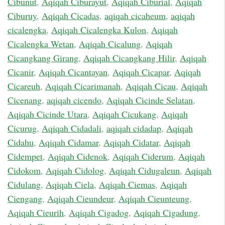
Cibunut
,
Aqiqah Ciburayut
,
Aqiqah Ciburial
,
Aqiqah
Ciburuy
,
Aqiqah Cicadas
,
aqiqah cicaheum
,
aqiqah
cicalengka
,
Aqiqah Cicalengka Kulon
,
Aqiqah
Cicalengka Wetan
,
Aqiqah Cicalung
,
Aqiqah
Cicangkang Girang
,
Aqiqah Cicangkang Hilir
,
Aqiqah
Cicanir
,
Aqiqah Cicantayan
,
Aqiqah Cicapar
,
Aqiqah
Cicareuh
,
Aqiqah Cicarimanah
,
Aqiqah Cicau
,
Aqiqah
Cicenang
,
aqiqah cicendo
,
Aqiqah Cicinde Selatan
,
Aqiqah Cicinde Utara
,
Aqiqah Cicukang
,
Aqiqah
Cicurug
,
Aqiqah Cidadali
,
aqiqah cidadap
,
Aqiqah
Cidahu
,
Aqiqah Cidamar
,
Aqiqah Cidatar
,
Aqiqah
Cidempet
,
Aqiqah Cidenok
,
Aqiqah Ciderum
,
Aqiqah
Cidokom
,
Aqiqah Cidolog
,
Aqiqah Cidugaleun
,
Aqiqah
Cidulang
,
Aqiqah Ciela
,
Aqiqah Ciemas
,
Aqiqah
Ciengang
,
Aqiqah Cieundeur
,
Aqiqah Cieunteung
,
Aqiqah Cieurih
,
Aqiqah Cigadog
,
Aqiqah Cigadung
,