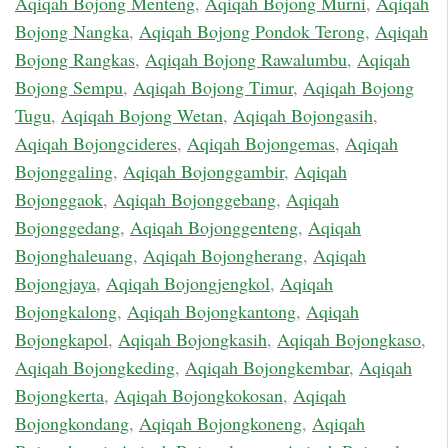
Aqiqah Bojong Menteng
,
Aqiqah Bojong Murni
,
Aqiqah
Bojong Nangka
,
Aqiqah Bojong Pondok Terong
,
Aqiqah
Bojong Rangkas
,
Aqiqah Bojong Rawalumbu
,
Aqiqah
Bojong Sempu
,
Aqiqah Bojong Timur
,
Aqiqah Bojong
Tugu
,
Aqiqah Bojong Wetan
,
Aqiqah Bojongasih
,
Aqiqah Bojongcideres
,
Aqiqah Bojongemas
,
Aqiqah
Bojonggaling
,
Aqiqah Bojonggambir
,
Aqiqah
Bojonggaok
,
Aqiqah Bojonggebang
,
Aqiqah
Bojonggedang
,
Aqiqah Bojonggenteng
,
Aqiqah
Bojonghaleuang
,
Aqiqah Bojongherang
,
Aqiqah
Bojongjaya
,
Aqiqah Bojongjengkol
,
Aqiqah
Bojongkalong
,
Aqiqah Bojongkantong
,
Aqiqah
Bojongkapol
,
Aqiqah Bojongkasih
,
Aqiqah Bojongkaso
,
Aqiqah Bojongkeding
,
Aqiqah Bojongkembar
,
Aqiqah
Bojongkerta
,
Aqiqah Bojongkokosan
,
Aqiqah
Bojongkondang
,
Aqiqah Bojongkoneng
,
Aqiqah