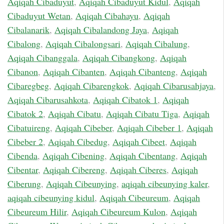
Aqiqah Cibaduyut
,
Aqiqah Cibaduyut Kidul
,
Aqiqah
Cibaduyut Wetan
,
Aqiqah Cibahayu
,
Aqiqah
Cibalanarik
,
Aqiqah Cibalandong Jaya
,
Aqiqah
Cibalong
,
Aqiqah Cibalongsari
,
Aqiqah Cibalung
,
Aqiqah Cibanggala
,
Aqiqah Cibangkong
,
Aqiqah
Cibanon
,
Aqiqah Cibanten
,
Aqiqah Cibanteng
,
Aqiqah
Cibaregbeg
,
Aqiqah Cibarengkok
,
Aqiqah Cibarusahjaya
,
Aqiqah Cibarusahkota
,
Aqiqah Cibatok 1
,
Aqiqah
Cibatok 2
,
Aqiqah Cibatu
,
Aqiqah Cibatu Tiga
,
Aqiqah
Cibatuireng
,
Aqiqah Cibeber
,
Aqiqah Cibeber 1
,
Aqiqah
Cibeber 2
,
Aqiqah Cibedug
,
Aqiqah Cibeet
,
Aqiqah
Cibenda
,
Aqiqah Cibening
,
Aqiqah Cibentang
,
Aqiqah
Cibentar
,
Aqiqah Cibereng
,
Aqiqah Ciberes
,
Aqiqah
Ciberung
,
Aqiqah Cibeunying
,
aqiqah cibeunying kaler
,
aqiqah cibeunying kidul
,
Aqiqah Cibeureum
,
Aqiqah
Cibeureum Hilir
,
Aqiqah Cibeureum Kulon
,
Aqiqah