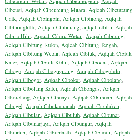
Cibeureum Wetan
,
Aqiqah Cibeureuyeuh
,
Aqiqah
Cibeusi
,
Aqiqah Cibeuteung Muara
,
Aqiqah Cibeuteung
Udik
,
Aqiqah Cibingbin
,
Aqiqah Cibinong
,
Aqiqah
Cibinonghilir
,
Aqiqah Cibinuang
,
aqiqah cibiru
,
Aqiqah
Cibiru Hilir
,
Aqiqah Cibiru Wetan
,
Aqiqah Cibitung
,
Aqiqah Cibitung Kulon
,
Aqiqah Cibitung Tengah
,
Aqiqah Cibitung Wetan
,
Aqiqah Cibiuk
,
Aqiqah Cibiuk
Kaler
,
Aqiqah Cibiuk Kidul
,
Aqiqah Cibodas
,
Aqiqah
Cibogo
,
Aqiqah Cibogogirang
,
Aqiqah Cibogohilir
,
Aqiqah Cibogor
,
Aqiqah Cibokor
,
Aqiqah Cibolang
,
Aqiqah Cibolang Kaler
,
Aqiqah Cibongas
,
Aqiqah
Ciborelang
,
Aqiqah Cibuaya
,
Aqiqah Cibubuan
,
Aqiqah
Cibugel
,
Aqiqah Cibukamanah
,
Aqiqah Cibulakan
,
Aqiqah Cibulan
,
Aqiqah Cibuluh
,
Aqiqah Cibunar
,
Aqiqah Cibunarjaya
,
Aqiqah Cibungur
,
Aqiqah
Cibunian
,
Aqiqah Cibuniasih
,
Aqiqah Cibuntu
,
Aqiqah