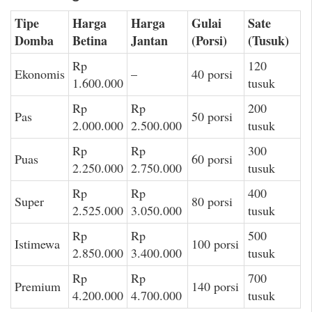
Tipe
Harga
Harga
Gulai
Sate
Domba
Betina
Jantan
(Porsi)
(Tusuk)
Rp
120
Ekonomis
–
40 porsi
1.600.000
tusuk
Rp
Rp
200
Pas
50 porsi
2.000.000
2.500.000
tusuk
Rp
Rp
300
Puas
60 porsi
2.250.000
2.750.000
tusuk
Rp
Rp
400
Super
80 porsi
2.525.000
3.050.000
tusuk
Rp
Rp
500
Istimewa
100 porsi
2.850.000
3.400.000
tusuk
Rp
Rp
700
Premium
140 porsi
4.200.000
4.700.000
tusuk