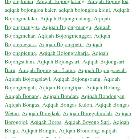
Bojongkunci
,
Aqiqah Bojonglarang
,
Aqiqah Bojongloa
,
aqiqah bojongloa kaler
,
aqiqah bojongloa kidul
,
Aqiqah
Bojongmalaka
,
Aqiqah Bojongmalang
,
Aqiqah
Bojongmanggu
,
Aqiqah Bojongmangu
,
Aqiqah
Bojongmekar
,
Aqiqah Bojongmengger
,
Aqiqah
Bojongnegara
,
Aqiqah Bojongpetir
,
Aqiqah
Bojongpicung
,
Aqiqah Bojongraharja
,
Aqiqah
Bojongsalam
,
Aqiqah Bojongsari
,
Aqiqah Bojongsari
Baru
,
Aqiqah Bojongsari Lama
,
Aqiqah Bojongsawah
,
Aqiqah Bojongslawi
,
Aqiqah Bojongsoang
,
Aqiqah
Bojongtengah
,
Aqiqah Bojongtipar
,
Aqiqah Bolang
,
Aqiqah Bonang
,
Aqiqah Bondan
,
Aqiqah Bondongan
,
Aqiqah Bongas
,
Aqiqah Bongas Kulon
,
Aqiqah Bongas
Wetan
,
Aqiqah Bongkok
,
Aqiqah Boregahindah
,
Aqiqah
Borogojol
,
Aqiqah Boros
,
Aqiqah Boyong Sari
,
Aqiqah
Braga
,
Aqiqah Bringin
,
Aqiqah Brondong
,
aqiqah