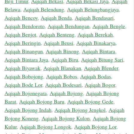
Beji Timur
,
Aqiqah Bekasi
,
Aqiqah Bekasi Jaya
,
Aqiqah
Belawa
,
Aqiqah Belendung
,
Aqiqah Belungbangjaya
,
Aqiqah Bencoy
,
Aqiqah Benda
,
Aqiqah Bendasari
,
Aqiqah Bendoroto
,
Aqiqah Bendungan
,
Aqiqah Bengle
,
Aqiqah Benjot
,
Aqiqah Benteng
,
Aqiqah Berekah
,
Aqiqah Beringin
,
Aqiqah Beusi
,
Aqiqah Binakarya
,
Aqiqah Binangun
,
Aqiqah Binong
,
Aqiqah Bintara
,
Aqiqah Bintara Jaya
,
Aqiqah Biru
,
Aqiqah Bitung Sari
,
Aqiqah Biyawak
,
Aqiqah Blanakan
,
Aqiqah Blender
,
Aqiqah Bobojong
,
Aqiqah Bobos
,
Aqiqah Bodas
,
Aqiqah Bode Lor
,
Aqiqah Bodesari
,
Aqiqah Bogor
,
Aqiqah Bojonegara
,
Aqiqah Bojong
,
Aqiqah Bojong
Barat
,
Aqiqah Bojong Baru
,
Aqiqah Bojong Gede
,
Aqiqah Bojong Indah
,
Aqiqah Bojong Jengkol
,
Aqiqah
Bojong Koneng
,
Aqiqah Bojong Kulon
,
Aqiqah Bojong
Kulur
,
Aqiqah Bojong Longok
,
Aqiqah Bojong Lor
,