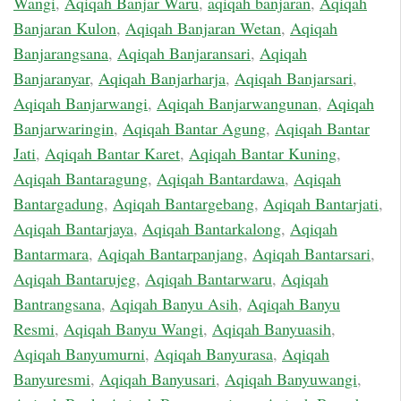
Wangi
,
Aqiqah Banjar Waru
,
aqiqah banjaran
,
Aqiqah
Banjaran Kulon
,
Aqiqah Banjaran Wetan
,
Aqiqah
Banjarangsana
,
Aqiqah Banjaransari
,
Aqiqah
Banjaranyar
,
Aqiqah Banjarharja
,
Aqiqah Banjarsari
,
Aqiqah Banjarwangi
,
Aqiqah Banjarwangunan
,
Aqiqah
Banjarwaringin
,
Aqiqah Bantar Agung
,
Aqiqah Bantar
Jati
,
Aqiqah Bantar Karet
,
Aqiqah Bantar Kuning
,
Aqiqah Bantaragung
,
Aqiqah Bantardawa
,
Aqiqah
Bantargadung
,
Aqiqah Bantargebang
,
Aqiqah Bantarjati
,
Aqiqah Bantarjaya
,
Aqiqah Bantarkalong
,
Aqiqah
Bantarmara
,
Aqiqah Bantarpanjang
,
Aqiqah Bantarsari
,
Aqiqah Bantarujeg
,
Aqiqah Bantarwaru
,
Aqiqah
Bantrangsana
,
Aqiqah Banyu Asih
,
Aqiqah Banyu
Resmi
,
Aqiqah Banyu Wangi
,
Aqiqah Banyuasih
,
Aqiqah Banyumurni
,
Aqiqah Banyurasa
,
Aqiqah
Banyuresmi
,
Aqiqah Banyusari
,
Aqiqah Banyuwangi
,