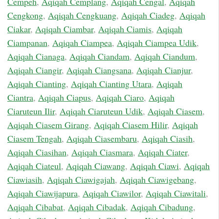
Cempeh
,
Aqiqah Cemplang
,
Aqiqah Cengal
,
Aqiqah
Cengkong
,
Aqiqah Cengkuang
,
Aqiqah Ciadeg
,
Aqiqah
Ciakar
,
Aqiqah Ciambar
,
Aqiqah Ciamis
,
Aqiqah
Ciampanan
,
Aqiqah Ciampea
,
Aqiqah Ciampea Udik
,
Aqiqah Cianaga
,
Aqiqah Ciandam
,
Aqiqah Ciandum
,
Aqiqah Ciangir
,
Aqiqah Ciangsana
,
Aqiqah Cianjur
,
Aqiqah Cianting
,
Aqiqah Cianting Utara
,
Aqiqah
Ciantra
,
Aqiqah Ciapus
,
Aqiqah Ciaro
,
Aqiqah
Ciaruteun Ilir
,
Aqiqah Ciaruteun Udik
,
Aqiqah Ciasem
,
Aqiqah Ciasem Girang
,
Aqiqah Ciasem Hilir
,
Aqiqah
Ciasem Tengah
,
Aqiqah Ciasembaru
,
Aqiqah Ciasih
,
Aqiqah Ciasihan
,
Aqiqah Ciasmara
,
Aqiqah Ciater
,
Aqiqah Ciateul
,
Aqiqah Ciawang
,
Aqiqah Ciawi
,
Aqiqah
Ciawiasih
,
Aqiqah Ciawigajah
,
Aqiqah Ciawigebang
,
Aqiqah Ciawijapura
,
Aqiqah Ciawilor
,
Aqiqah Ciawitali
,
Aqiqah Cibabat
,
Aqiqah Cibadak
,
Aqiqah Cibadung
,