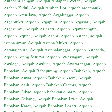
Antapani Tengah
,
Aqiqah Antapani Wetan
,
Aqiqah
Arahan Kidul
,
Aqiqah Arahan Lor
,
aqiqah arcamanik
,
Aqiqah Aren Jaya
,
Aqiqah Argalingga
,
Aqiqah
Argamukti
,
Aqiqah Argapura
,
Aqiqah Argasari
,
Aqiqah
Argasunya
,
Aqiqah Arjasari
,
Aqiqah Arjawinangun
,
Aqiqah Arjuna
,
Aqiqah Asem
,
Aqiqah Astana
,
aqiqah
astana anyar
,
Aqiqah Astana Mukti
,
Aqiqah
Astanajapura
,
Aqiqah Astanalanggar
,
Aqiqah Astapada
,
Aqiqah Atang Senjaya
,
Aqiqah Awassagara
,
Aqiqah
Awilega
,
Aqiqah Awiluar
,
Aqiqah Awirarangan
,
Aqiqah
Babadan
,
Aqiqah Babajurang
,
Aqiqah Babakan
,
Aqiqah
Babakan Anyar
,
Aqiqah Babakan Asem
,
Aqiqah
Babakan Asih
,
Aqiqah Babakan Ciamis
,
Aqiqah
Babakan Cikao
,
aqiqah babakan ciparay
,
Aqiqah
Babakan Gebang
,
Aqiqah Babakan Jawa
,
Aqiqah
Babakan Karet
,
Aqiqah Babakan Losari
,
Aqiqah