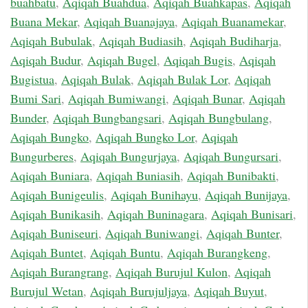
buahbatu
,
Aqiqah Buahdua
,
Aqiqah Buahkapas
,
Aqiqah
Buana Mekar
,
Aqiqah Buanajaya
,
Aqiqah Buanamekar
,
Aqiqah Bubulak
,
Aqiqah Budiasih
,
Aqiqah Budiharja
,
Aqiqah Budur
,
Aqiqah Bugel
,
Aqiqah Bugis
,
Aqiqah
Bugistua
,
Aqiqah Bulak
,
Aqiqah Bulak Lor
,
Aqiqah
Bumi Sari
,
Aqiqah Bumiwangi
,
Aqiqah Bunar
,
Aqiqah
Bunder
,
Aqiqah Bungbangsari
,
Aqiqah Bungbulang
,
Aqiqah Bungko
,
Aqiqah Bungko Lor
,
Aqiqah
Bungurberes
,
Aqiqah Bungurjaya
,
Aqiqah Bungursari
,
Aqiqah Buniara
,
Aqiqah Buniasih
,
Aqiqah Bunibakti
,
Aqiqah Bunigeulis
,
Aqiqah Bunihayu
,
Aqiqah Bunijaya
,
Aqiqah Bunikasih
,
Aqiqah Buninagara
,
Aqiqah Bunisari
,
Aqiqah Buniseuri
,
Aqiqah Buniwangi
,
Aqiqah Bunter
,
Aqiqah Buntet
,
Aqiqah Buntu
,
Aqiqah Burangkeng
,
Aqiqah Burangrang
,
Aqiqah Burujul Kulon
,
Aqiqah
Burujul Wetan
,
Aqiqah Burujuljaya
,
Aqiqah Buyut
,