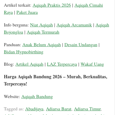
Artikel terkait:
Aqiqah Praktis 2026
|
Aqiqah Cimahi
Raya
|
Paket Juara
Info berguna:
Niat Aqiqah
|
Aqiqah Arcamanik
|
Aqiqah
Bojongloa
|
Aqiqah Termurah
Panduan:
Anak Belum Aqiqah
|
Desain Undangan
|
Bidan Hypnobirthing
Blog:
Artikel Aqiqah
|
LAZ Terpercaya
|
Wakaf Uang
Harga Aqiqah Bandung 2026 – Murah, Berkualitas,
Terpercaya!
Website:
Aqiqah Bandung
Tagged as:
Abadijaya
,
Adiarsa Barat
,
Adiarsa Timur
,