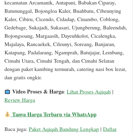
kecamatan Arcamanik, Antapani, Babakan Ciparay,
Batununggal, Bojongloa Kaler, Buahbatu, Cibeunying
Kaler, Cibiru, Cicendo, Cidadap, Cinambo, Coblong,
Gedebage, Sukajadi, Sukasari, Ujungberung, Baleendah,
Bojongsoang, Margaasih, Dayeuhkolot, Cicalengka,
Majalaya, Rancaekek, Cileunyi, Soreang, Banjaran,
Katapang, Padalarang, Ngamprah, Batujajar, Lembang,
Cimahi Utara, Cimahi Tengah, dan Cimahi Selatan
dengan paket kambing termurah, catering nasi box lezat,
dan gratis ongkir.
Video Proses & Harga
:
Lihat Proses Aqiqah
|
Review Harga
Tanya Harga Terbaru via WhatsApp
Baca juga:
Paket Aqiqah Bandung Lengkap
|
Daftar