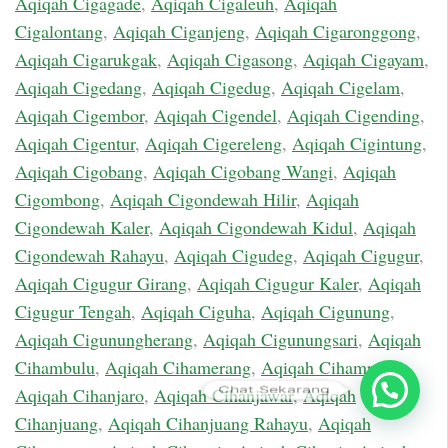
Aqiqah Cigagade
,
Aqiqah Cigaleuh
,
Aqiqah
Cigalontang
,
Aqiqah Ciganjeng
,
Aqiqah Cigaronggong
,
Aqiqah Cigarukgak
,
Aqiqah Cigasong
,
Aqiqah Cigayam
,
Aqiqah Cigedang
,
Aqiqah Cigedug
,
Aqiqah Cigelam
,
Aqiqah Cigembor
,
Aqiqah Cigendel
,
Aqiqah Cigending
,
Aqiqah Cigentur
,
Aqiqah Cigereleng
,
Aqiqah Cigintung
,
Aqiqah Cigobang
,
Aqiqah Cigobang Wangi
,
Aqiqah
Cigombong
,
Aqiqah Cigondewah Hilir
,
Aqiqah
Cigondewah Kaler
,
Aqiqah Cigondewah Kidul
,
Aqiqah
Cigondewah Rahayu
,
Aqiqah Cigudeg
,
Aqiqah Cigugur
,
Aqiqah Cigugur Girang
,
Aqiqah Cigugur Kaler
,
Aqiqah
Cigugur Tengah
,
Aqiqah Ciguha
,
Aqiqah Cigunung
,
Aqiqah Cigunungherang
,
Aqiqah Cigunungsari
,
Aqiqah
Cihambulu
,
Aqiqah Cihamerang
,
Aqiqah Cihampelas
,
Chat Sekarang
Aqiqah Cihanjaro
,
Aqiqah Cihanjawar
,
Aqiqah
Cihanjuang
,
Aqiqah Cihanjuang Rahayu
,
Aqiqah