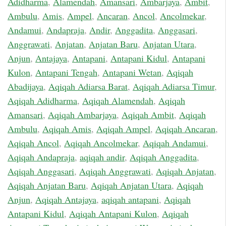
Adidharma
,
Alamendah
,
Amansari
,
Ambarjaya
,
Ambit
,
Ambulu
,
Amis
,
Ampel
,
Ancaran
,
Ancol
,
Ancolmekar
,
Andamui
,
Andapraja
,
Andir
,
Anggadita
,
Anggasari
,
Anggrawati
,
Anjatan
,
Anjatan Baru
,
Anjatan Utara
,
Anjun
,
Antajaya
,
Antapani
,
Antapani Kidul
,
Antapani
Kulon
,
Antapani Tengah
,
Antapani Wetan
,
Aqiqah
Abadijaya
,
Aqiqah Adiarsa Barat
,
Aqiqah Adiarsa Timur
,
Aqiqah Adidharma
,
Aqiqah Alamendah
,
Aqiqah
Amansari
,
Aqiqah Ambarjaya
,
Aqiqah Ambit
,
Aqiqah
Ambulu
,
Aqiqah Amis
,
Aqiqah Ampel
,
Aqiqah Ancaran
,
Aqiqah Ancol
,
Aqiqah Ancolmekar
,
Aqiqah Andamui
,
Aqiqah Andapraja
,
aqiqah andir
,
Aqiqah Anggadita
,
Aqiqah Anggasari
,
Aqiqah Anggrawati
,
Aqiqah Anjatan
,
Aqiqah Anjatan Baru
,
Aqiqah Anjatan Utara
,
Aqiqah
Anjun
,
Aqiqah Antajaya
,
aqiqah antapani
,
Aqiqah
Antapani Kidul
,
Aqiqah Antapani Kulon
,
Aqiqah