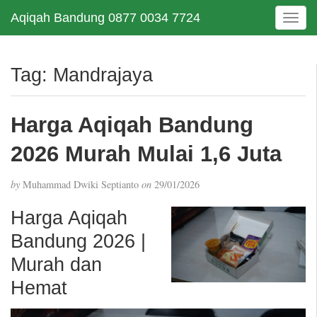
Aqiqah Bandung 0877 0034 7724
T
o
g
g
Tag:
Mandrajaya
l
e
n
Harga Aqiqah Bandung
a
v
2026 Murah Mulai 1,6 Juta
i
g
by
Muhammad Dwiki Septianto
on
29/01/2026
a
t
Harga Aqiqah
i
Bandung 2026 |
o
n
Murah dan
Hemat