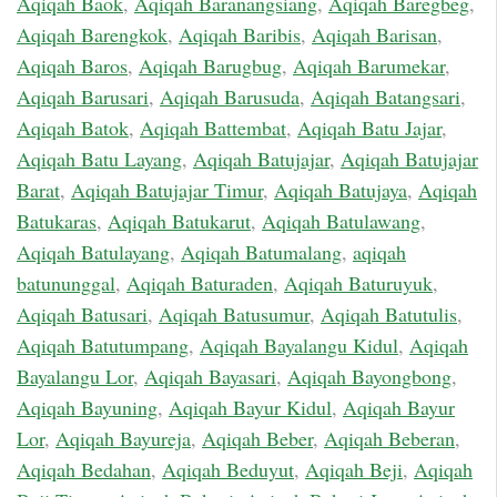
Aqiqah Baok
,
Aqiqah Baranangsiang
,
Aqiqah Baregbeg
,
Aqiqah Barengkok
,
Aqiqah Baribis
,
Aqiqah Barisan
,
Aqiqah Baros
,
Aqiqah Barugbug
,
Aqiqah Barumekar
,
Aqiqah Barusari
,
Aqiqah Barusuda
,
Aqiqah Batangsari
,
Aqiqah Batok
,
Aqiqah Battembat
,
Aqiqah Batu Jajar
,
Aqiqah Batu Layang
,
Aqiqah Batujajar
,
Aqiqah Batujajar
Barat
,
Aqiqah Batujajar Timur
,
Aqiqah Batujaya
,
Aqiqah
Batukaras
,
Aqiqah Batukarut
,
Aqiqah Batulawang
,
Aqiqah Batulayang
,
Aqiqah Batumalang
,
aqiqah
batununggal
,
Aqiqah Baturaden
,
Aqiqah Baturuyuk
,
Aqiqah Batusari
,
Aqiqah Batusumur
,
Aqiqah Batutulis
,
Aqiqah Batutumpang
,
Aqiqah Bayalangu Kidul
,
Aqiqah
Bayalangu Lor
,
Aqiqah Bayasari
,
Aqiqah Bayongbong
,
Aqiqah Bayuning
,
Aqiqah Bayur Kidul
,
Aqiqah Bayur
Lor
,
Aqiqah Bayureja
,
Aqiqah Beber
,
Aqiqah Beberan
,
Aqiqah Bedahan
,
Aqiqah Beduyut
,
Aqiqah Beji
,
Aqiqah