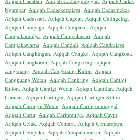
Aqiqah Cacaban
,
Aqiqah Cadangpinggan
,
Aqiqah Cadas
Ngampar
,
Aqiqah Cadaskertajaya
,
Aqiqah Cadasmekar
,
Aqiqah Cadassari
,
Aqiqah Cageur
,
Aqiqah Calingcing
,
Aqiqah Campaga
,
Aqiqah Campaka
,
Aqiqah
Campakamulya
,
Aqiqah Campakasari
,
Aqiqah
Campakawarna
,
Aqiqah Candali
,
Aqiqah Candrajaya
,
Aqiqah Cangkingan
,
Aqiqah Cangko
,
Aqiqah Cangkoak
,
Aqiqah Cangkorah
,
Aqiqah Cangkring
,
aqiqah
cangkuang
,
Aqiqah Cangkuang Kulon
,
Aqiqah
Cangkuang Wetan
,
Aqiqah Cankring
,
Aqiqah Cantigi
Kulon
,
Aqiqah Cantigi Wetan
,
Aqiqah Cantilan
,
Aqiqah
Caracas
,
Aqiqah Caringin
,
Aqiqah Caringin Kulon
,
Aqiqah Caringin Wetan
,
Aqiqah Caringinnunggal
,
Aqiqah Cariu
,
Aqiqah Cariumulya
,
Aqiqah Cayur
,
Aqiqah Celak
,
Aqiqah Cemara
,
Aqiqah Cemarajaya
,
Aqiqah Cempaka
,
Aqiqah Cempakamekar
,
Aqiqah