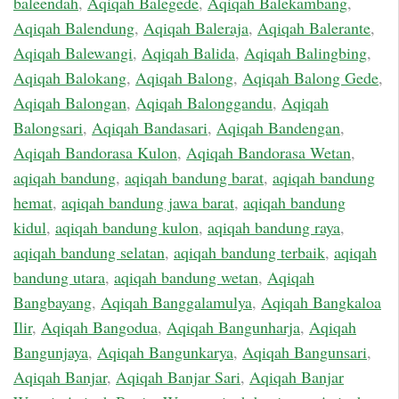
baleendah
,
Aqiqah Balegede
,
Aqiqah Balekambang
,
Aqiqah Balendung
,
Aqiqah Baleraja
,
Aqiqah Balerante
,
Aqiqah Balewangi
,
Aqiqah Balida
,
Aqiqah Balingbing
,
Aqiqah Balokang
,
Aqiqah Balong
,
Aqiqah Balong Gede
,
Aqiqah Balongan
,
Aqiqah Balonggandu
,
Aqiqah
Balongsari
,
Aqiqah Bandasari
,
Aqiqah Bandengan
,
Aqiqah Bandorasa Kulon
,
Aqiqah Bandorasa Wetan
,
aqiqah bandung
,
aqiqah bandung barat
,
aqiqah bandung
hemat
,
aqiqah bandung jawa barat
,
aqiqah bandung
kidul
,
aqiqah bandung kulon
,
aqiqah bandung raya
,
aqiqah bandung selatan
,
aqiqah bandung terbaik
,
aqiqah
bandung utara
,
aqiqah bandung wetan
,
Aqiqah
Bangbayang
,
Aqiqah Banggalamulya
,
Aqiqah Bangkaloa
Ilir
,
Aqiqah Bangodua
,
Aqiqah Bangunharja
,
Aqiqah
Bangunjaya
,
Aqiqah Bangunkarya
,
Aqiqah Bangunsari
,
Aqiqah Banjar
,
Aqiqah Banjar Sari
,
Aqiqah Banjar