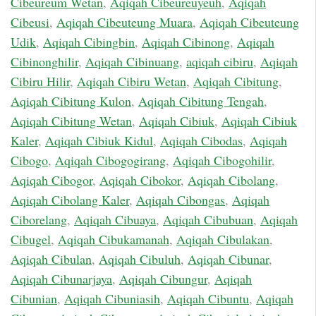
Cibeureum Wetan
,
Aqiqah Cibeureuyeuh
,
Aqiqah
Cibeusi
,
Aqiqah Cibeuteung Muara
,
Aqiqah Cibeuteung
Udik
,
Aqiqah Cibingbin
,
Aqiqah Cibinong
,
Aqiqah
Cibinonghilir
,
Aqiqah Cibinuang
,
aqiqah cibiru
,
Aqiqah
Cibiru Hilir
,
Aqiqah Cibiru Wetan
,
Aqiqah Cibitung
,
Aqiqah Cibitung Kulon
,
Aqiqah Cibitung Tengah
,
Aqiqah Cibitung Wetan
,
Aqiqah Cibiuk
,
Aqiqah Cibiuk
Kaler
,
Aqiqah Cibiuk Kidul
,
Aqiqah Cibodas
,
Aqiqah
Cibogo
,
Aqiqah Cibogogirang
,
Aqiqah Cibogohilir
,
Aqiqah Cibogor
,
Aqiqah Cibokor
,
Aqiqah Cibolang
,
Aqiqah Cibolang Kaler
,
Aqiqah Cibongas
,
Aqiqah
Ciborelang
,
Aqiqah Cibuaya
,
Aqiqah Cibubuan
,
Aqiqah
Cibugel
,
Aqiqah Cibukamanah
,
Aqiqah Cibulakan
,
Aqiqah Cibulan
,
Aqiqah Cibuluh
,
Aqiqah Cibunar
,
Aqiqah Cibunarjaya
,
Aqiqah Cibungur
,
Aqiqah
Cibunian
,
Aqiqah Cibuniasih
,
Aqiqah Cibuntu
,
Aqiqah