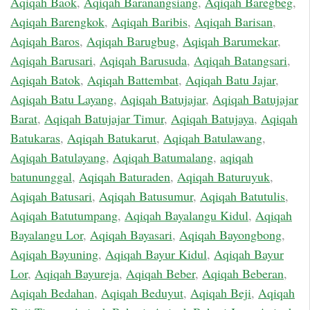
Aqiqah Baok
,
Aqiqah Baranangsiang
,
Aqiqah Baregbeg
,
Aqiqah Barengkok
,
Aqiqah Baribis
,
Aqiqah Barisan
,
Aqiqah Baros
,
Aqiqah Barugbug
,
Aqiqah Barumekar
,
Aqiqah Barusari
,
Aqiqah Barusuda
,
Aqiqah Batangsari
,
Aqiqah Batok
,
Aqiqah Battembat
,
Aqiqah Batu Jajar
,
Aqiqah Batu Layang
,
Aqiqah Batujajar
,
Aqiqah Batujajar
Barat
,
Aqiqah Batujajar Timur
,
Aqiqah Batujaya
,
Aqiqah
Batukaras
,
Aqiqah Batukarut
,
Aqiqah Batulawang
,
Aqiqah Batulayang
,
Aqiqah Batumalang
,
aqiqah
batununggal
,
Aqiqah Baturaden
,
Aqiqah Baturuyuk
,
Aqiqah Batusari
,
Aqiqah Batusumur
,
Aqiqah Batutulis
,
Aqiqah Batutumpang
,
Aqiqah Bayalangu Kidul
,
Aqiqah
Bayalangu Lor
,
Aqiqah Bayasari
,
Aqiqah Bayongbong
,
Aqiqah Bayuning
,
Aqiqah Bayur Kidul
,
Aqiqah Bayur
Lor
,
Aqiqah Bayureja
,
Aqiqah Beber
,
Aqiqah Beberan
,
Aqiqah Bedahan
,
Aqiqah Beduyut
,
Aqiqah Beji
,
Aqiqah