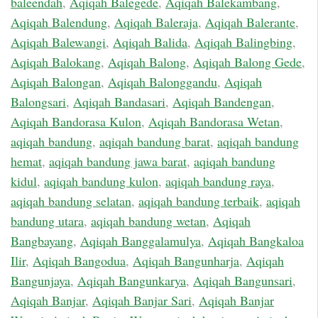
baleendah
,
Aqiqah Balegede
,
Aqiqah Balekambang
,
Aqiqah Balendung
,
Aqiqah Baleraja
,
Aqiqah Balerante
,
Aqiqah Balewangi
,
Aqiqah Balida
,
Aqiqah Balingbing
,
Aqiqah Balokang
,
Aqiqah Balong
,
Aqiqah Balong Gede
,
Aqiqah Balongan
,
Aqiqah Balonggandu
,
Aqiqah
Balongsari
,
Aqiqah Bandasari
,
Aqiqah Bandengan
,
Aqiqah Bandorasa Kulon
,
Aqiqah Bandorasa Wetan
,
aqiqah bandung
,
aqiqah bandung barat
,
aqiqah bandung
hemat
,
aqiqah bandung jawa barat
,
aqiqah bandung
kidul
,
aqiqah bandung kulon
,
aqiqah bandung raya
,
aqiqah bandung selatan
,
aqiqah bandung terbaik
,
aqiqah
bandung utara
,
aqiqah bandung wetan
,
Aqiqah
Bangbayang
,
Aqiqah Banggalamulya
,
Aqiqah Bangkaloa
Ilir
,
Aqiqah Bangodua
,
Aqiqah Bangunharja
,
Aqiqah
Bangunjaya
,
Aqiqah Bangunkarya
,
Aqiqah Bangunsari
,
Aqiqah Banjar
,
Aqiqah Banjar Sari
,
Aqiqah Banjar