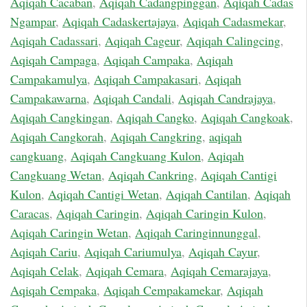
Aqiqah Cacaban
,
Aqiqah Cadangpinggan
,
Aqiqah Cadas
Ngampar
,
Aqiqah Cadaskertajaya
,
Aqiqah Cadasmekar
,
Aqiqah Cadassari
,
Aqiqah Cageur
,
Aqiqah Calingcing
,
Aqiqah Campaga
,
Aqiqah Campaka
,
Aqiqah
Campakamulya
,
Aqiqah Campakasari
,
Aqiqah
Campakawarna
,
Aqiqah Candali
,
Aqiqah Candrajaya
,
Aqiqah Cangkingan
,
Aqiqah Cangko
,
Aqiqah Cangkoak
,
Aqiqah Cangkorah
,
Aqiqah Cangkring
,
aqiqah
cangkuang
,
Aqiqah Cangkuang Kulon
,
Aqiqah
Cangkuang Wetan
,
Aqiqah Cankring
,
Aqiqah Cantigi
Kulon
,
Aqiqah Cantigi Wetan
,
Aqiqah Cantilan
,
Aqiqah
Caracas
,
Aqiqah Caringin
,
Aqiqah Caringin Kulon
,
Aqiqah Caringin Wetan
,
Aqiqah Caringinnunggal
,
Aqiqah Cariu
,
Aqiqah Cariumulya
,
Aqiqah Cayur
,
Aqiqah Celak
,
Aqiqah Cemara
,
Aqiqah Cemarajaya
,
Aqiqah Cempaka
,
Aqiqah Cempakamekar
,
Aqiqah