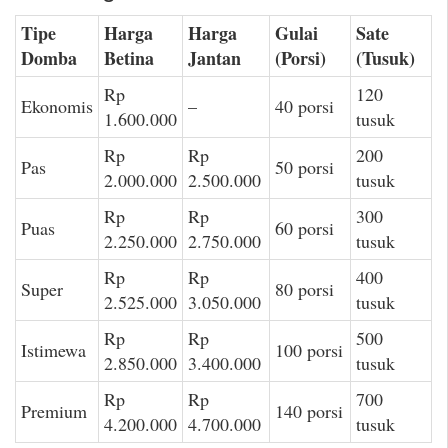
Tipe
Harga
Harga
Gulai
Sate
Domba
Betina
Jantan
(Porsi)
(Tusuk)
Rp
120
Ekonomis
–
40 porsi
1.600.000
tusuk
Rp
Rp
200
Pas
50 porsi
2.000.000
2.500.000
tusuk
Rp
Rp
300
Puas
60 porsi
2.250.000
2.750.000
tusuk
Rp
Rp
400
Super
80 porsi
2.525.000
3.050.000
tusuk
Rp
Rp
500
Istimewa
100 porsi
2.850.000
3.400.000
tusuk
Rp
Rp
700
Premium
140 porsi
4.200.000
4.700.000
tusuk