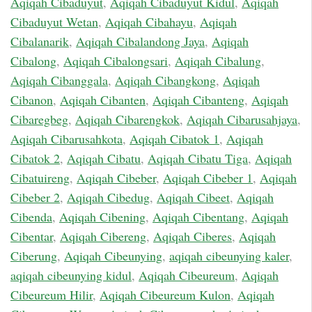
Aqiqah Cibaduyut
,
Aqiqah Cibaduyut Kidul
,
Aqiqah
Cibaduyut Wetan
,
Aqiqah Cibahayu
,
Aqiqah
Cibalanarik
,
Aqiqah Cibalandong Jaya
,
Aqiqah
Cibalong
,
Aqiqah Cibalongsari
,
Aqiqah Cibalung
,
Aqiqah Cibanggala
,
Aqiqah Cibangkong
,
Aqiqah
Cibanon
,
Aqiqah Cibanten
,
Aqiqah Cibanteng
,
Aqiqah
Cibaregbeg
,
Aqiqah Cibarengkok
,
Aqiqah Cibarusahjaya
,
Aqiqah Cibarusahkota
,
Aqiqah Cibatok 1
,
Aqiqah
Cibatok 2
,
Aqiqah Cibatu
,
Aqiqah Cibatu Tiga
,
Aqiqah
Cibatuireng
,
Aqiqah Cibeber
,
Aqiqah Cibeber 1
,
Aqiqah
Cibeber 2
,
Aqiqah Cibedug
,
Aqiqah Cibeet
,
Aqiqah
Cibenda
,
Aqiqah Cibening
,
Aqiqah Cibentang
,
Aqiqah
Cibentar
,
Aqiqah Cibereng
,
Aqiqah Ciberes
,
Aqiqah
Ciberung
,
Aqiqah Cibeunying
,
aqiqah cibeunying kaler
,
aqiqah cibeunying kidul
,
Aqiqah Cibeureum
,
Aqiqah
Cibeureum Hilir
,
Aqiqah Cibeureum Kulon
,
Aqiqah