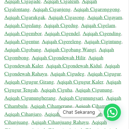
Aqiqah Cigagade
,
Aqiqah Cigaleuh
,
Aqiqah
Cigalontang
,
Aqiqah Ciganjeng
,
Aqiqah Cigaronggong
,
Aqiqah Cigarukgak
,
Aqiqah Cigasong
,
Aqiqah Cigayam
,
Aqiqah Cigedang
,
Aqiqah Cigedug
,
Aqiqah Cigelam
,
Aqiqah Cigembor
,
Aqiqah Cigendel
,
Aqiqah Cigending
,
Aqiqah Cigentur
,
Aqiqah Cigereleng
,
Aqiqah Cigintung
,
Aqiqah Cigobang
,
Aqiqah Cigobang Wangi
,
Aqiqah
Cigombong
,
Aqiqah Cigondewah Hilir
,
Aqiqah
Cigondewah Kaler
,
Aqiqah Cigondewah Kidul
,
Aqiqah
Cigondewah Rahayu
,
Aqiqah Cigudeg
,
Aqiqah Cigugur
,
Aqiqah Cigugur Girang
,
Aqiqah Cigugur Kaler
,
Aqiqah
Cigugur Tengah
,
Aqiqah Ciguha
,
Aqiqah Cigunung
,
Aqiqah Cigunungherang
,
Aqiqah Cigunungsari
,
Aqiqah
Cihambulu
,
Aqiqah Cihamerang
,
Aqiqah Cihampelas
,
Chat Sekarang
Aqiqah Cihanjaro
,
Aqiqah Cihanjawar
,
Aqiqah
Cihanjuang
,
Aqiqah Cihanjuang Rahayu
,
Aqiqah