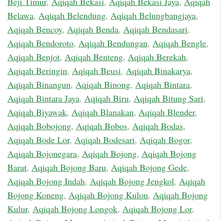
Beji Timur
,
Aqiqah Bekasi
,
Aqiqah Bekasi Jaya
,
Aqiqah
Belawa
,
Aqiqah Belendung
,
Aqiqah Belungbangjaya
,
Aqiqah Bencoy
,
Aqiqah Benda
,
Aqiqah Bendasari
,
Aqiqah Bendoroto
,
Aqiqah Bendungan
,
Aqiqah Bengle
,
Aqiqah Benjot
,
Aqiqah Benteng
,
Aqiqah Berekah
,
Aqiqah Beringin
,
Aqiqah Beusi
,
Aqiqah Binakarya
,
Aqiqah Binangun
,
Aqiqah Binong
,
Aqiqah Bintara
,
Aqiqah Bintara Jaya
,
Aqiqah Biru
,
Aqiqah Bitung Sari
,
Aqiqah Biyawak
,
Aqiqah Blanakan
,
Aqiqah Blender
,
Aqiqah Bobojong
,
Aqiqah Bobos
,
Aqiqah Bodas
,
Aqiqah Bode Lor
,
Aqiqah Bodesari
,
Aqiqah Bogor
,
Aqiqah Bojonegara
,
Aqiqah Bojong
,
Aqiqah Bojong
Barat
,
Aqiqah Bojong Baru
,
Aqiqah Bojong Gede
,
Aqiqah Bojong Indah
,
Aqiqah Bojong Jengkol
,
Aqiqah
Bojong Koneng
,
Aqiqah Bojong Kulon
,
Aqiqah Bojong
Kulur
,
Aqiqah Bojong Longok
,
Aqiqah Bojong Lor
,