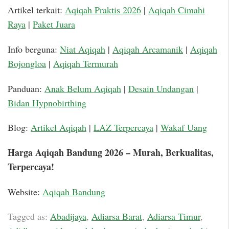
Artikel terkait:
Aqiqah Praktis 2026
|
Aqiqah Cimahi
Raya
|
Paket Juara
Info berguna:
Niat Aqiqah
|
Aqiqah Arcamanik
|
Aqiqah
Bojongloa
|
Aqiqah Termurah
Panduan:
Anak Belum Aqiqah
|
Desain Undangan
|
Bidan Hypnobirthing
Blog:
Artikel Aqiqah
|
LAZ Terpercaya
|
Wakaf Uang
Harga Aqiqah Bandung 2026 – Murah, Berkualitas,
Terpercaya!
Website:
Aqiqah Bandung
Tagged as:
Abadijaya
,
Adiarsa Barat
,
Adiarsa Timur
,