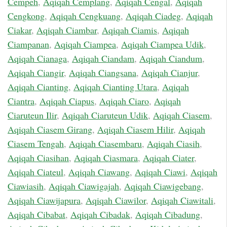
Cempeh
,
Aqiqah Cemplang
,
Aqiqah Cengal
,
Aqiqah
Cengkong
,
Aqiqah Cengkuang
,
Aqiqah Ciadeg
,
Aqiqah
Ciakar
,
Aqiqah Ciambar
,
Aqiqah Ciamis
,
Aqiqah
Ciampanan
,
Aqiqah Ciampea
,
Aqiqah Ciampea Udik
,
Aqiqah Cianaga
,
Aqiqah Ciandam
,
Aqiqah Ciandum
,
Aqiqah Ciangir
,
Aqiqah Ciangsana
,
Aqiqah Cianjur
,
Aqiqah Cianting
,
Aqiqah Cianting Utara
,
Aqiqah
Ciantra
,
Aqiqah Ciapus
,
Aqiqah Ciaro
,
Aqiqah
Ciaruteun Ilir
,
Aqiqah Ciaruteun Udik
,
Aqiqah Ciasem
,
Aqiqah Ciasem Girang
,
Aqiqah Ciasem Hilir
,
Aqiqah
Ciasem Tengah
,
Aqiqah Ciasembaru
,
Aqiqah Ciasih
,
Aqiqah Ciasihan
,
Aqiqah Ciasmara
,
Aqiqah Ciater
,
Aqiqah Ciateul
,
Aqiqah Ciawang
,
Aqiqah Ciawi
,
Aqiqah
Ciawiasih
,
Aqiqah Ciawigajah
,
Aqiqah Ciawigebang
,
Aqiqah Ciawijapura
,
Aqiqah Ciawilor
,
Aqiqah Ciawitali
,
Aqiqah Cibabat
,
Aqiqah Cibadak
,
Aqiqah Cibadung
,