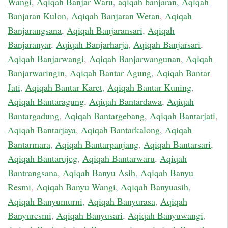
Wangi
,
Aqiqah Banjar Waru
,
aqiqah banjaran
,
Aqiqah
Banjaran Kulon
,
Aqiqah Banjaran Wetan
,
Aqiqah
Banjarangsana
,
Aqiqah Banjaransari
,
Aqiqah
Banjaranyar
,
Aqiqah Banjarharja
,
Aqiqah Banjarsari
,
Aqiqah Banjarwangi
,
Aqiqah Banjarwangunan
,
Aqiqah
Banjarwaringin
,
Aqiqah Bantar Agung
,
Aqiqah Bantar
Jati
,
Aqiqah Bantar Karet
,
Aqiqah Bantar Kuning
,
Aqiqah Bantaragung
,
Aqiqah Bantardawa
,
Aqiqah
Bantargadung
,
Aqiqah Bantargebang
,
Aqiqah Bantarjati
,
Aqiqah Bantarjaya
,
Aqiqah Bantarkalong
,
Aqiqah
Bantarmara
,
Aqiqah Bantarpanjang
,
Aqiqah Bantarsari
,
Aqiqah Bantarujeg
,
Aqiqah Bantarwaru
,
Aqiqah
Bantrangsana
,
Aqiqah Banyu Asih
,
Aqiqah Banyu
Resmi
,
Aqiqah Banyu Wangi
,
Aqiqah Banyuasih
,
Aqiqah Banyumurni
,
Aqiqah Banyurasa
,
Aqiqah
Banyuresmi
,
Aqiqah Banyusari
,
Aqiqah Banyuwangi
,