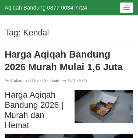
Aqiqah Bandung 0877 0034 7724
T
o
g
g
Tag:
Kendal
l
e
n
Harga Aqiqah Bandung
a
v
2026 Murah Mulai 1,6 Juta
i
g
by
Muhammad Dwiki Septianto
on
29/01/2026
a
t
Harga Aqiqah
i
Bandung 2026 |
o
n
Murah dan
Hemat