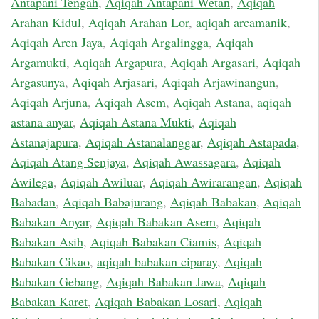
Antapani Tengah
,
Aqiqah Antapani Wetan
,
Aqiqah
Arahan Kidul
,
Aqiqah Arahan Lor
,
aqiqah arcamanik
,
Aqiqah Aren Jaya
,
Aqiqah Argalingga
,
Aqiqah
Argamukti
,
Aqiqah Argapura
,
Aqiqah Argasari
,
Aqiqah
Argasunya
,
Aqiqah Arjasari
,
Aqiqah Arjawinangun
,
Aqiqah Arjuna
,
Aqiqah Asem
,
Aqiqah Astana
,
aqiqah
astana anyar
,
Aqiqah Astana Mukti
,
Aqiqah
Astanajapura
,
Aqiqah Astanalanggar
,
Aqiqah Astapada
,
Aqiqah Atang Senjaya
,
Aqiqah Awassagara
,
Aqiqah
Awilega
,
Aqiqah Awiluar
,
Aqiqah Awirarangan
,
Aqiqah
Babadan
,
Aqiqah Babajurang
,
Aqiqah Babakan
,
Aqiqah
Babakan Anyar
,
Aqiqah Babakan Asem
,
Aqiqah
Babakan Asih
,
Aqiqah Babakan Ciamis
,
Aqiqah
Babakan Cikao
,
aqiqah babakan ciparay
,
Aqiqah
Babakan Gebang
,
Aqiqah Babakan Jawa
,
Aqiqah
Babakan Karet
,
Aqiqah Babakan Losari
,
Aqiqah