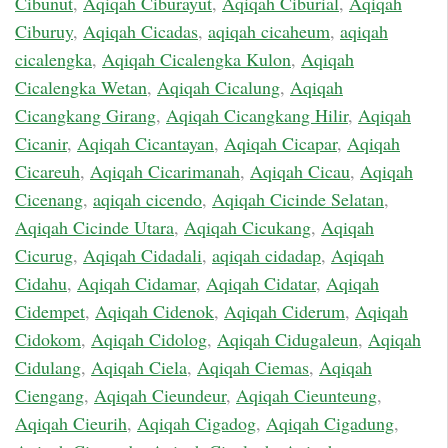
Cibunut
,
Aqiqah Ciburayut
,
Aqiqah Ciburial
,
Aqiqah
Ciburuy
,
Aqiqah Cicadas
,
aqiqah cicaheum
,
aqiqah
cicalengka
,
Aqiqah Cicalengka Kulon
,
Aqiqah
Cicalengka Wetan
,
Aqiqah Cicalung
,
Aqiqah
Cicangkang Girang
,
Aqiqah Cicangkang Hilir
,
Aqiqah
Cicanir
,
Aqiqah Cicantayan
,
Aqiqah Cicapar
,
Aqiqah
Cicareuh
,
Aqiqah Cicarimanah
,
Aqiqah Cicau
,
Aqiqah
Cicenang
,
aqiqah cicendo
,
Aqiqah Cicinde Selatan
,
Aqiqah Cicinde Utara
,
Aqiqah Cicukang
,
Aqiqah
Cicurug
,
Aqiqah Cidadali
,
aqiqah cidadap
,
Aqiqah
Cidahu
,
Aqiqah Cidamar
,
Aqiqah Cidatar
,
Aqiqah
Cidempet
,
Aqiqah Cidenok
,
Aqiqah Ciderum
,
Aqiqah
Cidokom
,
Aqiqah Cidolog
,
Aqiqah Cidugaleun
,
Aqiqah
Cidulang
,
Aqiqah Ciela
,
Aqiqah Ciemas
,
Aqiqah
Ciengang
,
Aqiqah Cieundeur
,
Aqiqah Cieunteung
,
Aqiqah Cieurih
,
Aqiqah Cigadog
,
Aqiqah Cigadung
,