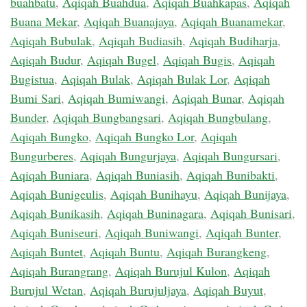
buahbatu
,
Aqiqah Buahdua
,
Aqiqah Buahkapas
,
Aqiqah
Buana Mekar
,
Aqiqah Buanajaya
,
Aqiqah Buanamekar
,
Aqiqah Bubulak
,
Aqiqah Budiasih
,
Aqiqah Budiharja
,
Aqiqah Budur
,
Aqiqah Bugel
,
Aqiqah Bugis
,
Aqiqah
Bugistua
,
Aqiqah Bulak
,
Aqiqah Bulak Lor
,
Aqiqah
Bumi Sari
,
Aqiqah Bumiwangi
,
Aqiqah Bunar
,
Aqiqah
Bunder
,
Aqiqah Bungbangsari
,
Aqiqah Bungbulang
,
Aqiqah Bungko
,
Aqiqah Bungko Lor
,
Aqiqah
Bungurberes
,
Aqiqah Bungurjaya
,
Aqiqah Bungursari
,
Aqiqah Buniara
,
Aqiqah Buniasih
,
Aqiqah Bunibakti
,
Aqiqah Bunigeulis
,
Aqiqah Bunihayu
,
Aqiqah Bunijaya
,
Aqiqah Bunikasih
,
Aqiqah Buninagara
,
Aqiqah Bunisari
,
Aqiqah Buniseuri
,
Aqiqah Buniwangi
,
Aqiqah Bunter
,
Aqiqah Buntet
,
Aqiqah Buntu
,
Aqiqah Burangkeng
,
Aqiqah Burangrang
,
Aqiqah Burujul Kulon
,
Aqiqah
Burujul Wetan
,
Aqiqah Burujuljaya
,
Aqiqah Buyut
,