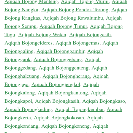
Aqiqah Bojong Menteng
,
Aqiqah Bojong Murni
,
Aqiqah
Bojong Nangka
,
Aqiqah Bojong Pondok Terong
,
Aqiqah
Bojong Rangkas
,
Aqiqah Bojong Rawalumbu
,
Aqiqah
Bojong Sempu
,
Aqiqah Bojong Timur
,
Aqiqah Bojong
Tugu
,
Aqiqah Bojong Wetan
,
Aqiqah Bojongasih
,
Aqiqah Bojongcideres
,
Aqiqah Bojongemas
,
Aqiqah
Bojonggaling
,
Aqiqah Bojonggambir
,
Aqiqah
Bojonggaok
,
Aqiqah Bojonggebang
,
Aqiqah
Bojonggedang
,
Aqiqah Bojonggenteng
,
Aqiqah
Bojonghaleuang
,
Aqiqah Bojongherang
,
Aqiqah
Bojongjaya
,
Aqiqah Bojongjengkol
,
Aqiqah
Bojongkalong
,
Aqiqah Bojongkantong
,
Aqiqah
Bojongkapol
,
Aqiqah Bojongkasih
,
Aqiqah Bojongkaso
,
Aqiqah Bojongkeding
,
Aqiqah Bojongkembar
,
Aqiqah
Bojongkerta
,
Aqiqah Bojongkokosan
,
Aqiqah
Bojongkondang
,
Aqiqah Bojongkoneng
,
Aqiqah