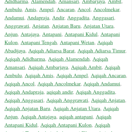
Adidharma
,
Alamendah
,
Amansari
,
Ambarjaya
,
Ambit
,
Ambulu
,
Amis
,
Ampel
,
Ancaran
,
Ancol
,
Ancolmekar
,
Andamui
,
Andapraja
,
Andir
,
Anggadita
,
Anggasari
,
Anggrawati
,
Anjatan
,
Anjatan Baru
,
Anjatan Utara
,
Anjun
,
Antajaya
,
Antapani
,
Antapani Kidul
,
Antapani
Kulon
,
Antapani Tengah
,
Antapani Wetan
,
Aqiqah
Abadijaya
,
Aqiqah Adiarsa Barat
,
Aqiqah Adiarsa Timur
,
Aqiqah Adidharma
,
Aqiqah Alamendah
,
Aqiqah
Amansari
,
Aqiqah Ambarjaya
,
Aqiqah Ambit
,
Aqiqah
Ambulu
,
Aqiqah Amis
,
Aqiqah Ampel
,
Aqiqah Ancaran
,
Aqiqah Ancol
,
Aqiqah Ancolmekar
,
Aqiqah Andamui
,
Aqiqah Andapraja
,
aqiqah andir
,
Aqiqah Anggadita
,
Aqiqah Anggasari
,
Aqiqah Anggrawati
,
Aqiqah Anjatan
,
Aqiqah Anjatan Baru
,
Aqiqah Anjatan Utara
,
Aqiqah
Anjun
,
Aqiqah Antajaya
,
aqiqah antapani
,
Aqiqah
Antapani Kidul
,
Aqiqah Antapani Kulon
,
Aqiqah