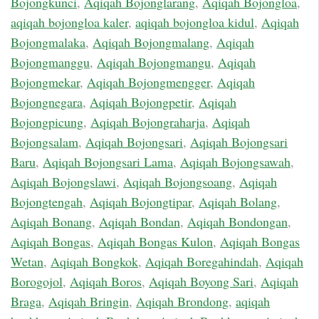
Bojongkunci
,
Aqiqah Bojonglarang
,
Aqiqah Bojongloa
,
aqiqah bojongloa kaler
,
aqiqah bojongloa kidul
,
Aqiqah
Bojongmalaka
,
Aqiqah Bojongmalang
,
Aqiqah
Bojongmanggu
,
Aqiqah Bojongmangu
,
Aqiqah
Bojongmekar
,
Aqiqah Bojongmengger
,
Aqiqah
Bojongnegara
,
Aqiqah Bojongpetir
,
Aqiqah
Bojongpicung
,
Aqiqah Bojongraharja
,
Aqiqah
Bojongsalam
,
Aqiqah Bojongsari
,
Aqiqah Bojongsari
Baru
,
Aqiqah Bojongsari Lama
,
Aqiqah Bojongsawah
,
Aqiqah Bojongslawi
,
Aqiqah Bojongsoang
,
Aqiqah
Bojongtengah
,
Aqiqah Bojongtipar
,
Aqiqah Bolang
,
Aqiqah Bonang
,
Aqiqah Bondan
,
Aqiqah Bondongan
,
Aqiqah Bongas
,
Aqiqah Bongas Kulon
,
Aqiqah Bongas
Wetan
,
Aqiqah Bongkok
,
Aqiqah Boregahindah
,
Aqiqah
Borogojol
,
Aqiqah Boros
,
Aqiqah Boyong Sari
,
Aqiqah
Braga
,
Aqiqah Bringin
,
Aqiqah Brondong
,
aqiqah