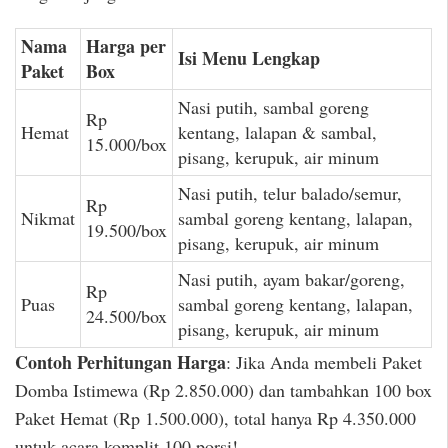
Nama
Harga per
Isi Menu Lengkap
Paket
Box
Nasi putih, sambal goreng
Rp
Hemat
kentang, lalapan & sambal,
15.000/box
pisang, kerupuk, air minum
Nasi putih, telur balado/semur,
Rp
Nikmat
sambal goreng kentang, lalapan,
19.500/box
pisang, kerupuk, air minum
Nasi putih, ayam bakar/goreng,
Rp
Puas
sambal goreng kentang, lalapan,
24.500/box
pisang, kerupuk, air minum
Contoh Perhitungan Harga
: Jika Anda membeli Paket
Domba Istimewa (Rp 2.850.000) dan tambahkan 100 box
Paket Hemat (Rp 1.500.000), total hanya Rp 4.350.000
untuk acara komplit 100 porsi!