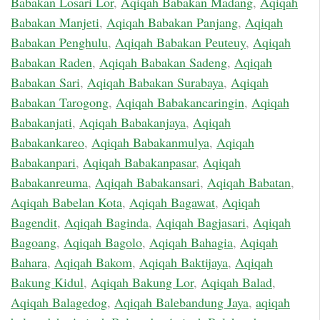
Babakan Losari Lor
,
Aqiqah Babakan Madang
,
Aqiqah
Babakan Manjeti
,
Aqiqah Babakan Panjang
,
Aqiqah
Babakan Penghulu
,
Aqiqah Babakan Peuteuy
,
Aqiqah
Babakan Raden
,
Aqiqah Babakan Sadeng
,
Aqiqah
Babakan Sari
,
Aqiqah Babakan Surabaya
,
Aqiqah
Babakan Tarogong
,
Aqiqah Babakancaringin
,
Aqiqah
Babakanjati
,
Aqiqah Babakanjaya
,
Aqiqah
Babakankareo
,
Aqiqah Babakanmulya
,
Aqiqah
Babakanpari
,
Aqiqah Babakanpasar
,
Aqiqah
Babakanreuma
,
Aqiqah Babakansari
,
Aqiqah Babatan
,
Aqiqah Babelan Kota
,
Aqiqah Bagawat
,
Aqiqah
Bagendit
,
Aqiqah Baginda
,
Aqiqah Bagjasari
,
Aqiqah
Bagoang
,
Aqiqah Bagolo
,
Aqiqah Bahagia
,
Aqiqah
Bahara
,
Aqiqah Bakom
,
Aqiqah Baktijaya
,
Aqiqah
Bakung Kidul
,
Aqiqah Bakung Lor
,
Aqiqah Balad
,
Aqiqah Balagedog
,
Aqiqah Balebandung Jaya
,
aqiqah