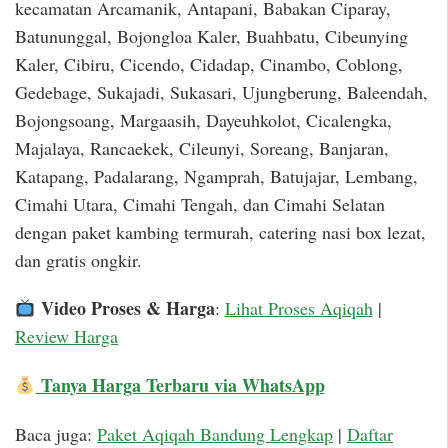
kecamatan Arcamanik, Antapani, Babakan Ciparay,
Batununggal, Bojongloa Kaler, Buahbatu, Cibeunying
Kaler, Cibiru, Cicendo, Cidadap, Cinambo, Coblong,
Gedebage, Sukajadi, Sukasari, Ujungberung, Baleendah,
Bojongsoang, Margaasih, Dayeuhkolot, Cicalengka,
Majalaya, Rancaekek, Cileunyi, Soreang, Banjaran,
Katapang, Padalarang, Ngamprah, Batujajar, Lembang,
Cimahi Utara, Cimahi Tengah, dan Cimahi Selatan
dengan paket kambing termurah, catering nasi box lezat,
dan gratis ongkir.
Video Proses & Harga
:
Lihat Proses Aqiqah
|
Review Harga
Tanya Harga Terbaru via WhatsApp
Baca juga:
Paket Aqiqah Bandung Lengkap
|
Daftar