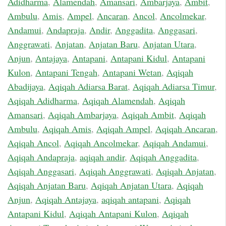
Adidharma
,
Alamendah
,
Amansari
,
Ambarjaya
,
Ambit
,
Ambulu
,
Amis
,
Ampel
,
Ancaran
,
Ancol
,
Ancolmekar
,
Andamui
,
Andapraja
,
Andir
,
Anggadita
,
Anggasari
,
Anggrawati
,
Anjatan
,
Anjatan Baru
,
Anjatan Utara
,
Anjun
,
Antajaya
,
Antapani
,
Antapani Kidul
,
Antapani
Kulon
,
Antapani Tengah
,
Antapani Wetan
,
Aqiqah
Abadijaya
,
Aqiqah Adiarsa Barat
,
Aqiqah Adiarsa Timur
,
Aqiqah Adidharma
,
Aqiqah Alamendah
,
Aqiqah
Amansari
,
Aqiqah Ambarjaya
,
Aqiqah Ambit
,
Aqiqah
Ambulu
,
Aqiqah Amis
,
Aqiqah Ampel
,
Aqiqah Ancaran
,
Aqiqah Ancol
,
Aqiqah Ancolmekar
,
Aqiqah Andamui
,
Aqiqah Andapraja
,
aqiqah andir
,
Aqiqah Anggadita
,
Aqiqah Anggasari
,
Aqiqah Anggrawati
,
Aqiqah Anjatan
,
Aqiqah Anjatan Baru
,
Aqiqah Anjatan Utara
,
Aqiqah
Anjun
,
Aqiqah Antajaya
,
aqiqah antapani
,
Aqiqah
Antapani Kidul
,
Aqiqah Antapani Kulon
,
Aqiqah