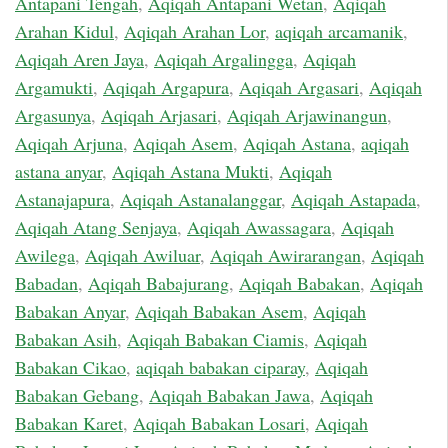
Antapani Tengah
,
Aqiqah Antapani Wetan
,
Aqiqah
Arahan Kidul
,
Aqiqah Arahan Lor
,
aqiqah arcamanik
,
Aqiqah Aren Jaya
,
Aqiqah Argalingga
,
Aqiqah
Argamukti
,
Aqiqah Argapura
,
Aqiqah Argasari
,
Aqiqah
Argasunya
,
Aqiqah Arjasari
,
Aqiqah Arjawinangun
,
Aqiqah Arjuna
,
Aqiqah Asem
,
Aqiqah Astana
,
aqiqah
astana anyar
,
Aqiqah Astana Mukti
,
Aqiqah
Astanajapura
,
Aqiqah Astanalanggar
,
Aqiqah Astapada
,
Aqiqah Atang Senjaya
,
Aqiqah Awassagara
,
Aqiqah
Awilega
,
Aqiqah Awiluar
,
Aqiqah Awirarangan
,
Aqiqah
Babadan
,
Aqiqah Babajurang
,
Aqiqah Babakan
,
Aqiqah
Babakan Anyar
,
Aqiqah Babakan Asem
,
Aqiqah
Babakan Asih
,
Aqiqah Babakan Ciamis
,
Aqiqah
Babakan Cikao
,
aqiqah babakan ciparay
,
Aqiqah
Babakan Gebang
,
Aqiqah Babakan Jawa
,
Aqiqah
Babakan Karet
,
Aqiqah Babakan Losari
,
Aqiqah