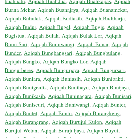
buahbatu
,
Aqiqah Buahdua
,
Aqiqah Buahkapas
,
Aqiqah
Buana Mekar
,
Aqiqah Buanajaya
,
Aqiqah Buanamekar
,
Aqiqah Bubulak
,
Aqiqah Budiasih
,
Aqiqah Budiharja
,
Aqiqah Budur
,
Aqiqah Bugel
,
Aqiqah Bugis
,
Aqiqah
Bugistua
,
Aqiqah Bulak
,
Aqiqah Bulak Lor
,
Aqiqah
Bumi Sari
,
Aqiqah Bumiwangi
,
Aqiqah Bunar
,
Aqiqah
Bunder
,
Aqiqah Bungbangsari
,
Aqiqah Bungbulang
,
Aqiqah Bungko
,
Aqiqah Bungko Lor
,
Aqiqah
Bungurberes
,
Aqiqah Bungurjaya
,
Aqiqah Bungursari
,
Aqiqah Buniara
,
Aqiqah Buniasih
,
Aqiqah Bunibakti
,
Aqiqah Bunigeulis
,
Aqiqah Bunihayu
,
Aqiqah Bunijaya
,
Aqiqah Bunikasih
,
Aqiqah Buninagara
,
Aqiqah Bunisari
,
Aqiqah Buniseuri
,
Aqiqah Buniwangi
,
Aqiqah Bunter
,
Aqiqah Buntet
,
Aqiqah Buntu
,
Aqiqah Burangkeng
,
Aqiqah Burangrang
,
Aqiqah Burujul Kulon
,
Aqiqah
Burujul Wetan
,
Aqiqah Burujuljaya
,
Aqiqah Buyut
,