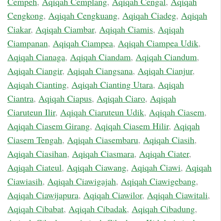
Cempeh
,
Aqiqah Cemplang
,
Aqiqah Cengal
,
Aqiqah
Cengkong
,
Aqiqah Cengkuang
,
Aqiqah Ciadeg
,
Aqiqah
Ciakar
,
Aqiqah Ciambar
,
Aqiqah Ciamis
,
Aqiqah
Ciampanan
,
Aqiqah Ciampea
,
Aqiqah Ciampea Udik
,
Aqiqah Cianaga
,
Aqiqah Ciandam
,
Aqiqah Ciandum
,
Aqiqah Ciangir
,
Aqiqah Ciangsana
,
Aqiqah Cianjur
,
Aqiqah Cianting
,
Aqiqah Cianting Utara
,
Aqiqah
Ciantra
,
Aqiqah Ciapus
,
Aqiqah Ciaro
,
Aqiqah
Ciaruteun Ilir
,
Aqiqah Ciaruteun Udik
,
Aqiqah Ciasem
,
Aqiqah Ciasem Girang
,
Aqiqah Ciasem Hilir
,
Aqiqah
Ciasem Tengah
,
Aqiqah Ciasembaru
,
Aqiqah Ciasih
,
Aqiqah Ciasihan
,
Aqiqah Ciasmara
,
Aqiqah Ciater
,
Aqiqah Ciateul
,
Aqiqah Ciawang
,
Aqiqah Ciawi
,
Aqiqah
Ciawiasih
,
Aqiqah Ciawigajah
,
Aqiqah Ciawigebang
,
Aqiqah Ciawijapura
,
Aqiqah Ciawilor
,
Aqiqah Ciawitali
,
Aqiqah Cibabat
,
Aqiqah Cibadak
,
Aqiqah Cibadung
,