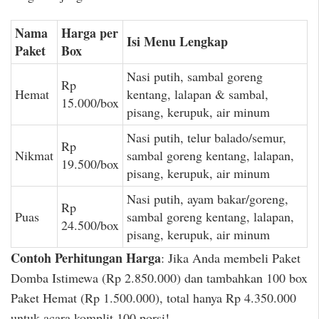
Nama
Harga per
Isi Menu Lengkap
Paket
Box
Nasi putih, sambal goreng
Rp
Hemat
kentang, lalapan & sambal,
15.000/box
pisang, kerupuk, air minum
Nasi putih, telur balado/semur,
Rp
Nikmat
sambal goreng kentang, lalapan,
19.500/box
pisang, kerupuk, air minum
Nasi putih, ayam bakar/goreng,
Rp
Puas
sambal goreng kentang, lalapan,
24.500/box
pisang, kerupuk, air minum
Contoh Perhitungan Harga
: Jika Anda membeli Paket
Domba Istimewa (Rp 2.850.000) dan tambahkan 100 box
Paket Hemat (Rp 1.500.000), total hanya Rp 4.350.000
untuk acara komplit 100 porsi!