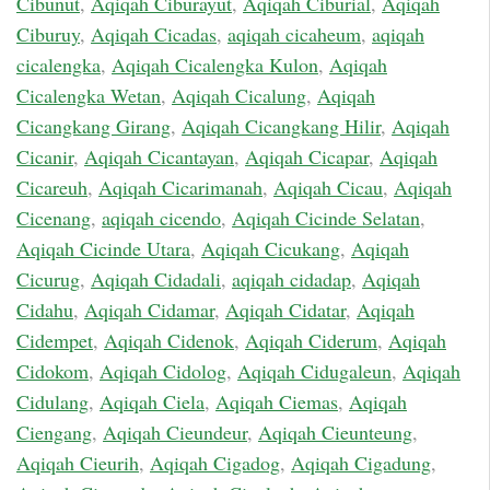
Cibunut
,
Aqiqah Ciburayut
,
Aqiqah Ciburial
,
Aqiqah
Ciburuy
,
Aqiqah Cicadas
,
aqiqah cicaheum
,
aqiqah
cicalengka
,
Aqiqah Cicalengka Kulon
,
Aqiqah
Cicalengka Wetan
,
Aqiqah Cicalung
,
Aqiqah
Cicangkang Girang
,
Aqiqah Cicangkang Hilir
,
Aqiqah
Cicanir
,
Aqiqah Cicantayan
,
Aqiqah Cicapar
,
Aqiqah
Cicareuh
,
Aqiqah Cicarimanah
,
Aqiqah Cicau
,
Aqiqah
Cicenang
,
aqiqah cicendo
,
Aqiqah Cicinde Selatan
,
Aqiqah Cicinde Utara
,
Aqiqah Cicukang
,
Aqiqah
Cicurug
,
Aqiqah Cidadali
,
aqiqah cidadap
,
Aqiqah
Cidahu
,
Aqiqah Cidamar
,
Aqiqah Cidatar
,
Aqiqah
Cidempet
,
Aqiqah Cidenok
,
Aqiqah Ciderum
,
Aqiqah
Cidokom
,
Aqiqah Cidolog
,
Aqiqah Cidugaleun
,
Aqiqah
Cidulang
,
Aqiqah Ciela
,
Aqiqah Ciemas
,
Aqiqah
Ciengang
,
Aqiqah Cieundeur
,
Aqiqah Cieunteung
,
Aqiqah Cieurih
,
Aqiqah Cigadog
,
Aqiqah Cigadung
,