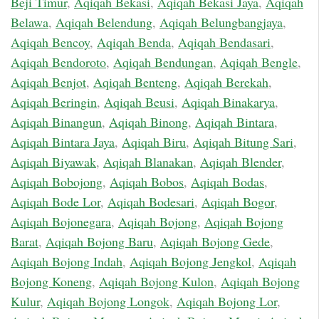
Beji Timur
,
Aqiqah Bekasi
,
Aqiqah Bekasi Jaya
,
Aqiqah
Belawa
,
Aqiqah Belendung
,
Aqiqah Belungbangjaya
,
Aqiqah Bencoy
,
Aqiqah Benda
,
Aqiqah Bendasari
,
Aqiqah Bendoroto
,
Aqiqah Bendungan
,
Aqiqah Bengle
,
Aqiqah Benjot
,
Aqiqah Benteng
,
Aqiqah Berekah
,
Aqiqah Beringin
,
Aqiqah Beusi
,
Aqiqah Binakarya
,
Aqiqah Binangun
,
Aqiqah Binong
,
Aqiqah Bintara
,
Aqiqah Bintara Jaya
,
Aqiqah Biru
,
Aqiqah Bitung Sari
,
Aqiqah Biyawak
,
Aqiqah Blanakan
,
Aqiqah Blender
,
Aqiqah Bobojong
,
Aqiqah Bobos
,
Aqiqah Bodas
,
Aqiqah Bode Lor
,
Aqiqah Bodesari
,
Aqiqah Bogor
,
Aqiqah Bojonegara
,
Aqiqah Bojong
,
Aqiqah Bojong
Barat
,
Aqiqah Bojong Baru
,
Aqiqah Bojong Gede
,
Aqiqah Bojong Indah
,
Aqiqah Bojong Jengkol
,
Aqiqah
Bojong Koneng
,
Aqiqah Bojong Kulon
,
Aqiqah Bojong
Kulur
,
Aqiqah Bojong Longok
,
Aqiqah Bojong Lor
,