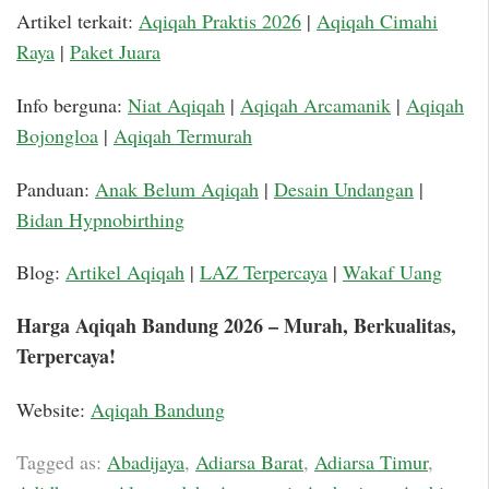
Artikel terkait:
Aqiqah Praktis 2026
|
Aqiqah Cimahi
Raya
|
Paket Juara
Info berguna:
Niat Aqiqah
|
Aqiqah Arcamanik
|
Aqiqah
Bojongloa
|
Aqiqah Termurah
Panduan:
Anak Belum Aqiqah
|
Desain Undangan
|
Bidan Hypnobirthing
Blog:
Artikel Aqiqah
|
LAZ Terpercaya
|
Wakaf Uang
Harga Aqiqah Bandung 2026 – Murah, Berkualitas,
Terpercaya!
Website:
Aqiqah Bandung
Tagged as:
Abadijaya
,
Adiarsa Barat
,
Adiarsa Timur
,