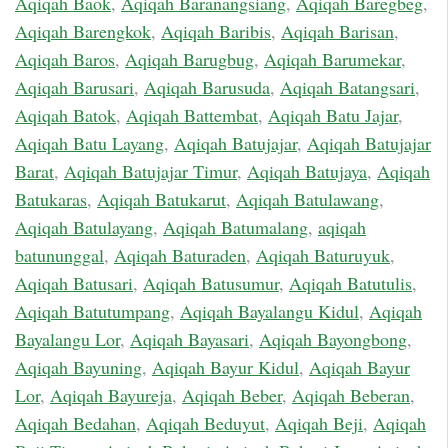
Aqiqah Baok
,
Aqiqah Baranangsiang
,
Aqiqah Baregbeg
,
Aqiqah Barengkok
,
Aqiqah Baribis
,
Aqiqah Barisan
,
Aqiqah Baros
,
Aqiqah Barugbug
,
Aqiqah Barumekar
,
Aqiqah Barusari
,
Aqiqah Barusuda
,
Aqiqah Batangsari
,
Aqiqah Batok
,
Aqiqah Battembat
,
Aqiqah Batu Jajar
,
Aqiqah Batu Layang
,
Aqiqah Batujajar
,
Aqiqah Batujajar
Barat
,
Aqiqah Batujajar Timur
,
Aqiqah Batujaya
,
Aqiqah
Batukaras
,
Aqiqah Batukarut
,
Aqiqah Batulawang
,
Aqiqah Batulayang
,
Aqiqah Batumalang
,
aqiqah
batununggal
,
Aqiqah Baturaden
,
Aqiqah Baturuyuk
,
Aqiqah Batusari
,
Aqiqah Batusumur
,
Aqiqah Batutulis
,
Aqiqah Batutumpang
,
Aqiqah Bayalangu Kidul
,
Aqiqah
Bayalangu Lor
,
Aqiqah Bayasari
,
Aqiqah Bayongbong
,
Aqiqah Bayuning
,
Aqiqah Bayur Kidul
,
Aqiqah Bayur
Lor
,
Aqiqah Bayureja
,
Aqiqah Beber
,
Aqiqah Beberan
,
Aqiqah Bedahan
,
Aqiqah Beduyut
,
Aqiqah Beji
,
Aqiqah