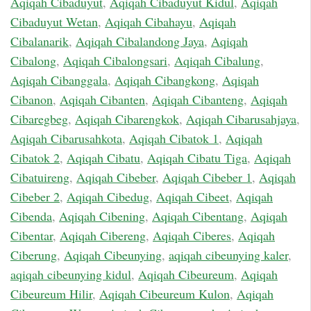
Aqiqah Cibaduyut
,
Aqiqah Cibaduyut Kidul
,
Aqiqah
Cibaduyut Wetan
,
Aqiqah Cibahayu
,
Aqiqah
Cibalanarik
,
Aqiqah Cibalandong Jaya
,
Aqiqah
Cibalong
,
Aqiqah Cibalongsari
,
Aqiqah Cibalung
,
Aqiqah Cibanggala
,
Aqiqah Cibangkong
,
Aqiqah
Cibanon
,
Aqiqah Cibanten
,
Aqiqah Cibanteng
,
Aqiqah
Cibaregbeg
,
Aqiqah Cibarengkok
,
Aqiqah Cibarusahjaya
,
Aqiqah Cibarusahkota
,
Aqiqah Cibatok 1
,
Aqiqah
Cibatok 2
,
Aqiqah Cibatu
,
Aqiqah Cibatu Tiga
,
Aqiqah
Cibatuireng
,
Aqiqah Cibeber
,
Aqiqah Cibeber 1
,
Aqiqah
Cibeber 2
,
Aqiqah Cibedug
,
Aqiqah Cibeet
,
Aqiqah
Cibenda
,
Aqiqah Cibening
,
Aqiqah Cibentang
,
Aqiqah
Cibentar
,
Aqiqah Cibereng
,
Aqiqah Ciberes
,
Aqiqah
Ciberung
,
Aqiqah Cibeunying
,
aqiqah cibeunying kaler
,
aqiqah cibeunying kidul
,
Aqiqah Cibeureum
,
Aqiqah
Cibeureum Hilir
,
Aqiqah Cibeureum Kulon
,
Aqiqah