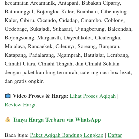
kecamatan Arcamanik, Antapani, Babakan Ciparay,
Batununggal, Bojongloa Kaler, Buahbatu, Cibeunying
Kaler, Cibiru, Cicendo, Cidadap, Cinambo, Coblong,
Gedebage, Sukajadi, Sukasari, Ujungberung, Baleendah,
Bojongsoang, Margaasih, Dayeuhkolot, Cicalengka,
Majalaya, Rancaekek, Cileunyi, Soreang, Banjaran,
Katapang, Padalarang, Ngamprah, Batujajar, Lembang,
Cimahi Utara, Cimahi Tengah, dan Cimahi Selatan
dengan paket kambing termurah, catering nasi box lezat,
dan gratis ongkir.
Video Proses & Harga
:
Lihat Proses Aqiqah
|
Review Harga
Tanya Harga Terbaru via WhatsApp
Baca juga:
Paket Aqiqah Bandung Lengkap
|
Daftar