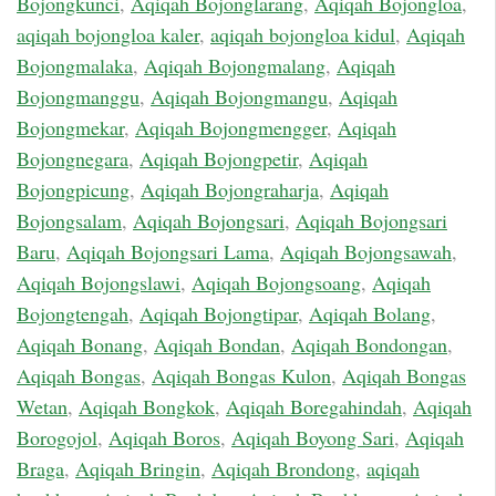
Bojongkunci
,
Aqiqah Bojonglarang
,
Aqiqah Bojongloa
,
aqiqah bojongloa kaler
,
aqiqah bojongloa kidul
,
Aqiqah
Bojongmalaka
,
Aqiqah Bojongmalang
,
Aqiqah
Bojongmanggu
,
Aqiqah Bojongmangu
,
Aqiqah
Bojongmekar
,
Aqiqah Bojongmengger
,
Aqiqah
Bojongnegara
,
Aqiqah Bojongpetir
,
Aqiqah
Bojongpicung
,
Aqiqah Bojongraharja
,
Aqiqah
Bojongsalam
,
Aqiqah Bojongsari
,
Aqiqah Bojongsari
Baru
,
Aqiqah Bojongsari Lama
,
Aqiqah Bojongsawah
,
Aqiqah Bojongslawi
,
Aqiqah Bojongsoang
,
Aqiqah
Bojongtengah
,
Aqiqah Bojongtipar
,
Aqiqah Bolang
,
Aqiqah Bonang
,
Aqiqah Bondan
,
Aqiqah Bondongan
,
Aqiqah Bongas
,
Aqiqah Bongas Kulon
,
Aqiqah Bongas
Wetan
,
Aqiqah Bongkok
,
Aqiqah Boregahindah
,
Aqiqah
Borogojol
,
Aqiqah Boros
,
Aqiqah Boyong Sari
,
Aqiqah
Braga
,
Aqiqah Bringin
,
Aqiqah Brondong
,
aqiqah