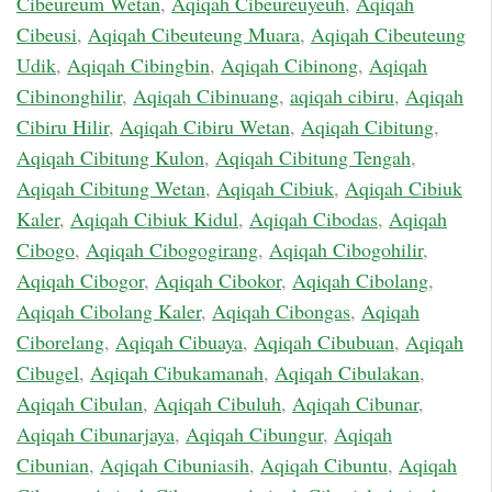
Cibeureum Wetan
,
Aqiqah Cibeureuyeuh
,
Aqiqah
Cibeusi
,
Aqiqah Cibeuteung Muara
,
Aqiqah Cibeuteung
Udik
,
Aqiqah Cibingbin
,
Aqiqah Cibinong
,
Aqiqah
Cibinonghilir
,
Aqiqah Cibinuang
,
aqiqah cibiru
,
Aqiqah
Cibiru Hilir
,
Aqiqah Cibiru Wetan
,
Aqiqah Cibitung
,
Aqiqah Cibitung Kulon
,
Aqiqah Cibitung Tengah
,
Aqiqah Cibitung Wetan
,
Aqiqah Cibiuk
,
Aqiqah Cibiuk
Kaler
,
Aqiqah Cibiuk Kidul
,
Aqiqah Cibodas
,
Aqiqah
Cibogo
,
Aqiqah Cibogogirang
,
Aqiqah Cibogohilir
,
Aqiqah Cibogor
,
Aqiqah Cibokor
,
Aqiqah Cibolang
,
Aqiqah Cibolang Kaler
,
Aqiqah Cibongas
,
Aqiqah
Ciborelang
,
Aqiqah Cibuaya
,
Aqiqah Cibubuan
,
Aqiqah
Cibugel
,
Aqiqah Cibukamanah
,
Aqiqah Cibulakan
,
Aqiqah Cibulan
,
Aqiqah Cibuluh
,
Aqiqah Cibunar
,
Aqiqah Cibunarjaya
,
Aqiqah Cibungur
,
Aqiqah
Cibunian
,
Aqiqah Cibuniasih
,
Aqiqah Cibuntu
,
Aqiqah