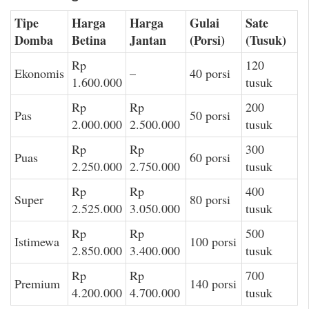
Tipe
Harga
Harga
Gulai
Sate
Domba
Betina
Jantan
(Porsi)
(Tusuk)
Rp
120
Ekonomis
–
40 porsi
1.600.000
tusuk
Rp
Rp
200
Pas
50 porsi
2.000.000
2.500.000
tusuk
Rp
Rp
300
Puas
60 porsi
2.250.000
2.750.000
tusuk
Rp
Rp
400
Super
80 porsi
2.525.000
3.050.000
tusuk
Rp
Rp
500
Istimewa
100 porsi
2.850.000
3.400.000
tusuk
Rp
Rp
700
Premium
140 porsi
4.200.000
4.700.000
tusuk