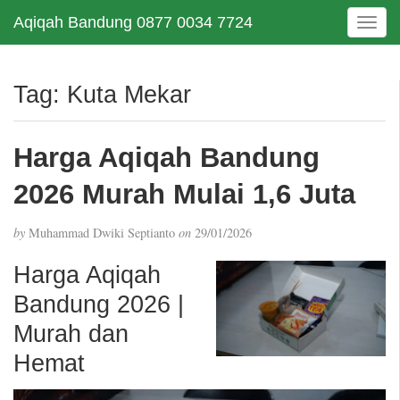
Aqiqah Bandung 0877 0034 7724
T
o
g
g
Tag:
Kuta Mekar
l
e
n
Harga Aqiqah Bandung
a
v
2026 Murah Mulai 1,6 Juta
i
g
by
Muhammad Dwiki Septianto
on
29/01/2026
a
t
Harga Aqiqah
i
Bandung 2026 |
o
n
Murah dan
Hemat