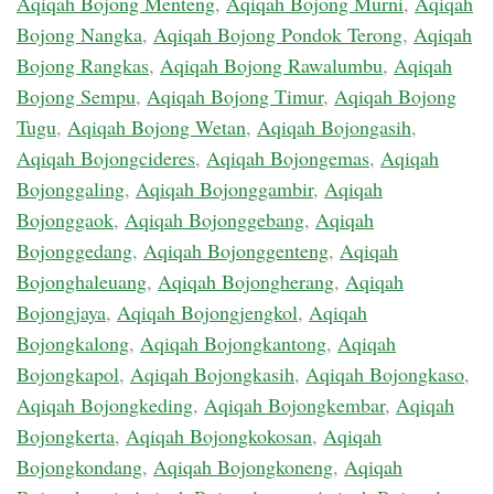
Aqiqah Bojong Menteng
,
Aqiqah Bojong Murni
,
Aqiqah
Bojong Nangka
,
Aqiqah Bojong Pondok Terong
,
Aqiqah
Bojong Rangkas
,
Aqiqah Bojong Rawalumbu
,
Aqiqah
Bojong Sempu
,
Aqiqah Bojong Timur
,
Aqiqah Bojong
Tugu
,
Aqiqah Bojong Wetan
,
Aqiqah Bojongasih
,
Aqiqah Bojongcideres
,
Aqiqah Bojongemas
,
Aqiqah
Bojonggaling
,
Aqiqah Bojonggambir
,
Aqiqah
Bojonggaok
,
Aqiqah Bojonggebang
,
Aqiqah
Bojonggedang
,
Aqiqah Bojonggenteng
,
Aqiqah
Bojonghaleuang
,
Aqiqah Bojongherang
,
Aqiqah
Bojongjaya
,
Aqiqah Bojongjengkol
,
Aqiqah
Bojongkalong
,
Aqiqah Bojongkantong
,
Aqiqah
Bojongkapol
,
Aqiqah Bojongkasih
,
Aqiqah Bojongkaso
,
Aqiqah Bojongkeding
,
Aqiqah Bojongkembar
,
Aqiqah
Bojongkerta
,
Aqiqah Bojongkokosan
,
Aqiqah
Bojongkondang
,
Aqiqah Bojongkoneng
,
Aqiqah