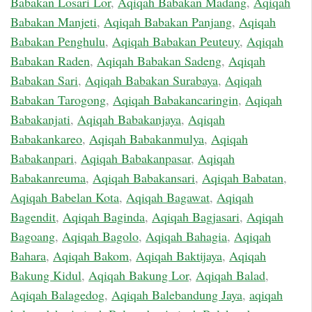
Babakan Losari Lor
,
Aqiqah Babakan Madang
,
Aqiqah
Babakan Manjeti
,
Aqiqah Babakan Panjang
,
Aqiqah
Babakan Penghulu
,
Aqiqah Babakan Peuteuy
,
Aqiqah
Babakan Raden
,
Aqiqah Babakan Sadeng
,
Aqiqah
Babakan Sari
,
Aqiqah Babakan Surabaya
,
Aqiqah
Babakan Tarogong
,
Aqiqah Babakancaringin
,
Aqiqah
Babakanjati
,
Aqiqah Babakanjaya
,
Aqiqah
Babakankareo
,
Aqiqah Babakanmulya
,
Aqiqah
Babakanpari
,
Aqiqah Babakanpasar
,
Aqiqah
Babakanreuma
,
Aqiqah Babakansari
,
Aqiqah Babatan
,
Aqiqah Babelan Kota
,
Aqiqah Bagawat
,
Aqiqah
Bagendit
,
Aqiqah Baginda
,
Aqiqah Bagjasari
,
Aqiqah
Bagoang
,
Aqiqah Bagolo
,
Aqiqah Bahagia
,
Aqiqah
Bahara
,
Aqiqah Bakom
,
Aqiqah Baktijaya
,
Aqiqah
Bakung Kidul
,
Aqiqah Bakung Lor
,
Aqiqah Balad
,
Aqiqah Balagedog
,
Aqiqah Balebandung Jaya
,
aqiqah