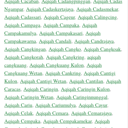
Aqiqah Cacaban
,
Aqiqah Cadangpinggan
,
Aqiqah Cadas
Ngampar
,
Aqiqah Cadaskertajaya
,
Aqiqah Cadasmekar
,
Aqiqah Cadassari
,
Aqiqah Cageur
,
Aqiqah Calingcing
,
Aqiqah Campaga
,
Aqiqah Campaka
,
Aqiqah
Campakamulya
,
Aqiqah Campakasari
,
Aqiqah
Campakawarna
,
Aqiqah Candali
,
Aqiqah Candrajaya
,
Aqiqah Cangkingan
,
Aqiqah Cangko
,
Aqiqah Cangkoak
,
Aqiqah Cangkorah
,
Aqiqah Cangkring
,
aqiqah
cangkuang
,
Aqiqah Cangkuang Kulon
,
Aqiqah
Cangkuang Wetan
,
Aqiqah Cankring
,
Aqiqah Cantigi
Kulon
,
Aqiqah Cantigi Wetan
,
Aqiqah Cantilan
,
Aqiqah
Caracas
,
Aqiqah Caringin
,
Aqiqah Caringin Kulon
,
Aqiqah Caringin Wetan
,
Aqiqah Caringinnunggal
,
Aqiqah Cariu
,
Aqiqah Cariumulya
,
Aqiqah Cayur
,
Aqiqah Celak
,
Aqiqah Cemara
,
Aqiqah Cemarajaya
,
Aqiqah Cempaka
,
Aqiqah Cempakamekar
,
Aqiqah