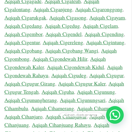
Aqiqah Cigagade
,
Aqiqah Cigaleuh
,
Aqiqah
Cigalontang
,
Aqiqah Ciganjeng
,
Aqiqah Cigaronggong
,
Aqiqah Cigarukgak
,
Aqiqah Cigasong
,
Aqiqah Cigayam
,
Aqiqah Cigedang
,
Aqiqah Cigedug
,
Aqiqah Cigelam
,
Aqiqah Cigembor
,
Aqiqah Cigendel
,
Aqiqah Cigending
,
Aqiqah Cigentur
,
Aqiqah Cigereleng
,
Aqiqah Cigintung
,
Aqiqah Cigobang
,
Aqiqah Cigobang Wangi
,
Aqiqah
Cigombong
,
Aqiqah Cigondewah Hilir
,
Aqiqah
Cigondewah Kaler
,
Aqiqah Cigondewah Kidul
,
Aqiqah
Cigondewah Rahayu
,
Aqiqah Cigudeg
,
Aqiqah Cigugur
,
Aqiqah Cigugur Girang
,
Aqiqah Cigugur Kaler
,
Aqiqah
Cigugur Tengah
,
Aqiqah Ciguha
,
Aqiqah Cigunung
,
Aqiqah Cigunungherang
,
Aqiqah Cigunungsari
,
Aqiqah
Cihambulu
,
Aqiqah Cihamerang
,
Aqiqah Cihampelas
,
Chat Sekarang
Aqiqah Cihanjaro
,
Aqiqah Cihanjawar
,
Aqiqah
Cihanjuang
,
Aqiqah Cihanjuang Rahayu
,
Aqiqah