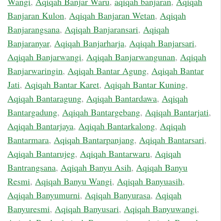
Wangi
,
Aqiqah Banjar Waru
,
aqiqah banjaran
,
Aqiqah
Banjaran Kulon
,
Aqiqah Banjaran Wetan
,
Aqiqah
Banjarangsana
,
Aqiqah Banjaransari
,
Aqiqah
Banjaranyar
,
Aqiqah Banjarharja
,
Aqiqah Banjarsari
,
Aqiqah Banjarwangi
,
Aqiqah Banjarwangunan
,
Aqiqah
Banjarwaringin
,
Aqiqah Bantar Agung
,
Aqiqah Bantar
Jati
,
Aqiqah Bantar Karet
,
Aqiqah Bantar Kuning
,
Aqiqah Bantaragung
,
Aqiqah Bantardawa
,
Aqiqah
Bantargadung
,
Aqiqah Bantargebang
,
Aqiqah Bantarjati
,
Aqiqah Bantarjaya
,
Aqiqah Bantarkalong
,
Aqiqah
Bantarmara
,
Aqiqah Bantarpanjang
,
Aqiqah Bantarsari
,
Aqiqah Bantarujeg
,
Aqiqah Bantarwaru
,
Aqiqah
Bantrangsana
,
Aqiqah Banyu Asih
,
Aqiqah Banyu
Resmi
,
Aqiqah Banyu Wangi
,
Aqiqah Banyuasih
,
Aqiqah Banyumurni
,
Aqiqah Banyurasa
,
Aqiqah
Banyuresmi
,
Aqiqah Banyusari
,
Aqiqah Banyuwangi
,