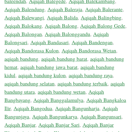
baleendah
,
Aqiqah Balegede
,
Aqiqah Balekambang
,
Aqiqah Balendung
,
Aqiqah Baleraja
,
Aqiqah Balerante
,
Aqiqah Balewangi
,
Aqiqah Balida
,
Aqiqah Balingbing
,
Aqiqah Balokang
,
Aqiqah Balong
,
Aqiqah Balong Gede
,
Aqiqah Balongan
,
Aqiqah Balonggandu
,
Aqiqah
Balongsari
,
Aqiqah Bandasari
,
Aqiqah Bandengan
,
Aqiqah Bandorasa Kulon
,
Aqiqah Bandorasa Wetan
,
aqiqah bandung
,
aqiqah bandung barat
,
aqiqah bandung
hemat
,
aqiqah bandung jawa barat
,
aqiqah bandung
kidul
,
aqiqah bandung kulon
,
aqiqah bandung raya
,
aqiqah bandung selatan
,
aqiqah bandung terbaik
,
aqiqah
bandung utara
,
aqiqah bandung wetan
,
Aqiqah
Bangbayang
,
Aqiqah Banggalamulya
,
Aqiqah Bangkaloa
Ilir
,
Aqiqah Bangodua
,
Aqiqah Bangunharja
,
Aqiqah
Bangunjaya
,
Aqiqah Bangunkarya
,
Aqiqah Bangunsari
,
Aqiqah Banjar
,
Aqiqah Banjar Sari
,
Aqiqah Banjar