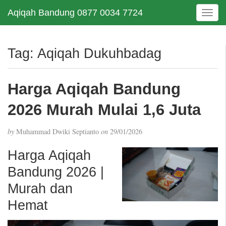
Aqiqah Bandung 0877 0034 7724
T
o
g
g
Tag:
Aqiqah Dukuhbadag
l
e
n
Harga Aqiqah Bandung
a
v
2026 Murah Mulai 1,6 Juta
i
g
by
Muhammad Dwiki Septianto
on
29/01/2026
a
t
Harga Aqiqah
i
Bandung 2026 |
o
n
Murah dan
Hemat