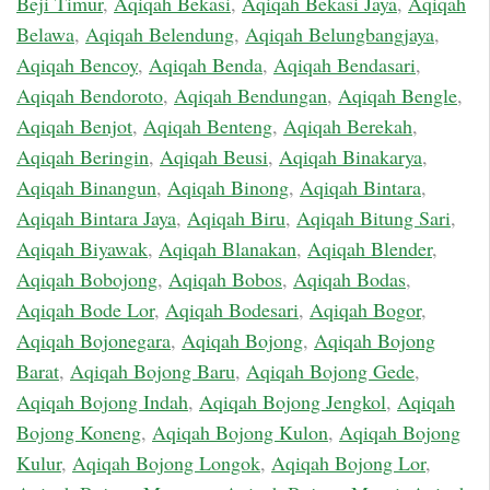
Beji Timur
,
Aqiqah Bekasi
,
Aqiqah Bekasi Jaya
,
Aqiqah
Belawa
,
Aqiqah Belendung
,
Aqiqah Belungbangjaya
,
Aqiqah Bencoy
,
Aqiqah Benda
,
Aqiqah Bendasari
,
Aqiqah Bendoroto
,
Aqiqah Bendungan
,
Aqiqah Bengle
,
Aqiqah Benjot
,
Aqiqah Benteng
,
Aqiqah Berekah
,
Aqiqah Beringin
,
Aqiqah Beusi
,
Aqiqah Binakarya
,
Aqiqah Binangun
,
Aqiqah Binong
,
Aqiqah Bintara
,
Aqiqah Bintara Jaya
,
Aqiqah Biru
,
Aqiqah Bitung Sari
,
Aqiqah Biyawak
,
Aqiqah Blanakan
,
Aqiqah Blender
,
Aqiqah Bobojong
,
Aqiqah Bobos
,
Aqiqah Bodas
,
Aqiqah Bode Lor
,
Aqiqah Bodesari
,
Aqiqah Bogor
,
Aqiqah Bojonegara
,
Aqiqah Bojong
,
Aqiqah Bojong
Barat
,
Aqiqah Bojong Baru
,
Aqiqah Bojong Gede
,
Aqiqah Bojong Indah
,
Aqiqah Bojong Jengkol
,
Aqiqah
Bojong Koneng
,
Aqiqah Bojong Kulon
,
Aqiqah Bojong
Kulur
,
Aqiqah Bojong Longok
,
Aqiqah Bojong Lor
,