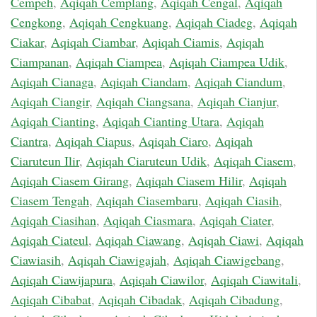
Cempeh
,
Aqiqah Cemplang
,
Aqiqah Cengal
,
Aqiqah
Cengkong
,
Aqiqah Cengkuang
,
Aqiqah Ciadeg
,
Aqiqah
Ciakar
,
Aqiqah Ciambar
,
Aqiqah Ciamis
,
Aqiqah
Ciampanan
,
Aqiqah Ciampea
,
Aqiqah Ciampea Udik
,
Aqiqah Cianaga
,
Aqiqah Ciandam
,
Aqiqah Ciandum
,
Aqiqah Ciangir
,
Aqiqah Ciangsana
,
Aqiqah Cianjur
,
Aqiqah Cianting
,
Aqiqah Cianting Utara
,
Aqiqah
Ciantra
,
Aqiqah Ciapus
,
Aqiqah Ciaro
,
Aqiqah
Ciaruteun Ilir
,
Aqiqah Ciaruteun Udik
,
Aqiqah Ciasem
,
Aqiqah Ciasem Girang
,
Aqiqah Ciasem Hilir
,
Aqiqah
Ciasem Tengah
,
Aqiqah Ciasembaru
,
Aqiqah Ciasih
,
Aqiqah Ciasihan
,
Aqiqah Ciasmara
,
Aqiqah Ciater
,
Aqiqah Ciateul
,
Aqiqah Ciawang
,
Aqiqah Ciawi
,
Aqiqah
Ciawiasih
,
Aqiqah Ciawigajah
,
Aqiqah Ciawigebang
,
Aqiqah Ciawijapura
,
Aqiqah Ciawilor
,
Aqiqah Ciawitali
,
Aqiqah Cibabat
,
Aqiqah Cibadak
,
Aqiqah Cibadung
,