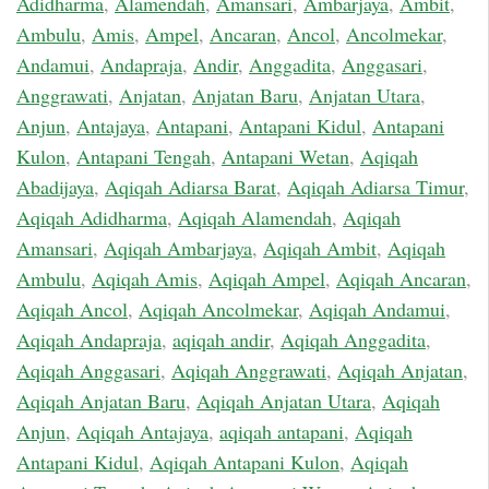
Adidharma
,
Alamendah
,
Amansari
,
Ambarjaya
,
Ambit
,
Ambulu
,
Amis
,
Ampel
,
Ancaran
,
Ancol
,
Ancolmekar
,
Andamui
,
Andapraja
,
Andir
,
Anggadita
,
Anggasari
,
Anggrawati
,
Anjatan
,
Anjatan Baru
,
Anjatan Utara
,
Anjun
,
Antajaya
,
Antapani
,
Antapani Kidul
,
Antapani
Kulon
,
Antapani Tengah
,
Antapani Wetan
,
Aqiqah
Abadijaya
,
Aqiqah Adiarsa Barat
,
Aqiqah Adiarsa Timur
,
Aqiqah Adidharma
,
Aqiqah Alamendah
,
Aqiqah
Amansari
,
Aqiqah Ambarjaya
,
Aqiqah Ambit
,
Aqiqah
Ambulu
,
Aqiqah Amis
,
Aqiqah Ampel
,
Aqiqah Ancaran
,
Aqiqah Ancol
,
Aqiqah Ancolmekar
,
Aqiqah Andamui
,
Aqiqah Andapraja
,
aqiqah andir
,
Aqiqah Anggadita
,
Aqiqah Anggasari
,
Aqiqah Anggrawati
,
Aqiqah Anjatan
,
Aqiqah Anjatan Baru
,
Aqiqah Anjatan Utara
,
Aqiqah
Anjun
,
Aqiqah Antajaya
,
aqiqah antapani
,
Aqiqah
Antapani Kidul
,
Aqiqah Antapani Kulon
,
Aqiqah