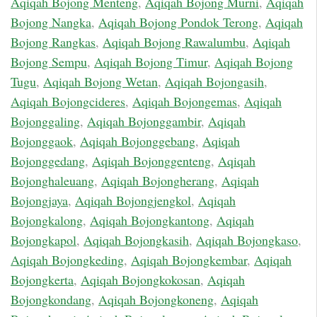
Aqiqah Bojong Menteng
,
Aqiqah Bojong Murni
,
Aqiqah
Bojong Nangka
,
Aqiqah Bojong Pondok Terong
,
Aqiqah
Bojong Rangkas
,
Aqiqah Bojong Rawalumbu
,
Aqiqah
Bojong Sempu
,
Aqiqah Bojong Timur
,
Aqiqah Bojong
Tugu
,
Aqiqah Bojong Wetan
,
Aqiqah Bojongasih
,
Aqiqah Bojongcideres
,
Aqiqah Bojongemas
,
Aqiqah
Bojonggaling
,
Aqiqah Bojonggambir
,
Aqiqah
Bojonggaok
,
Aqiqah Bojonggebang
,
Aqiqah
Bojonggedang
,
Aqiqah Bojonggenteng
,
Aqiqah
Bojonghaleuang
,
Aqiqah Bojongherang
,
Aqiqah
Bojongjaya
,
Aqiqah Bojongjengkol
,
Aqiqah
Bojongkalong
,
Aqiqah Bojongkantong
,
Aqiqah
Bojongkapol
,
Aqiqah Bojongkasih
,
Aqiqah Bojongkaso
,
Aqiqah Bojongkeding
,
Aqiqah Bojongkembar
,
Aqiqah
Bojongkerta
,
Aqiqah Bojongkokosan
,
Aqiqah
Bojongkondang
,
Aqiqah Bojongkoneng
,
Aqiqah