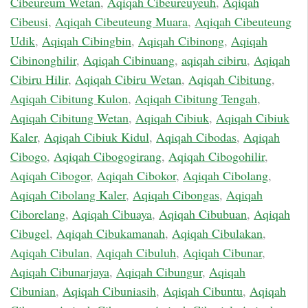
Cibeureum Wetan
,
Aqiqah Cibeureuyeuh
,
Aqiqah
Cibeusi
,
Aqiqah Cibeuteung Muara
,
Aqiqah Cibeuteung
Udik
,
Aqiqah Cibingbin
,
Aqiqah Cibinong
,
Aqiqah
Cibinonghilir
,
Aqiqah Cibinuang
,
aqiqah cibiru
,
Aqiqah
Cibiru Hilir
,
Aqiqah Cibiru Wetan
,
Aqiqah Cibitung
,
Aqiqah Cibitung Kulon
,
Aqiqah Cibitung Tengah
,
Aqiqah Cibitung Wetan
,
Aqiqah Cibiuk
,
Aqiqah Cibiuk
Kaler
,
Aqiqah Cibiuk Kidul
,
Aqiqah Cibodas
,
Aqiqah
Cibogo
,
Aqiqah Cibogogirang
,
Aqiqah Cibogohilir
,
Aqiqah Cibogor
,
Aqiqah Cibokor
,
Aqiqah Cibolang
,
Aqiqah Cibolang Kaler
,
Aqiqah Cibongas
,
Aqiqah
Ciborelang
,
Aqiqah Cibuaya
,
Aqiqah Cibubuan
,
Aqiqah
Cibugel
,
Aqiqah Cibukamanah
,
Aqiqah Cibulakan
,
Aqiqah Cibulan
,
Aqiqah Cibuluh
,
Aqiqah Cibunar
,
Aqiqah Cibunarjaya
,
Aqiqah Cibungur
,
Aqiqah
Cibunian
,
Aqiqah Cibuniasih
,
Aqiqah Cibuntu
,
Aqiqah