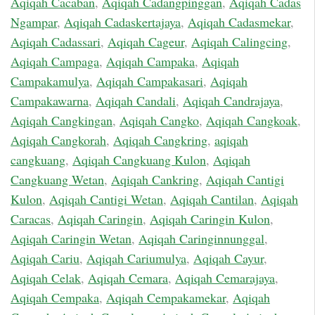
Aqiqah Cacaban
,
Aqiqah Cadangpinggan
,
Aqiqah Cadas
Ngampar
,
Aqiqah Cadaskertajaya
,
Aqiqah Cadasmekar
,
Aqiqah Cadassari
,
Aqiqah Cageur
,
Aqiqah Calingcing
,
Aqiqah Campaga
,
Aqiqah Campaka
,
Aqiqah
Campakamulya
,
Aqiqah Campakasari
,
Aqiqah
Campakawarna
,
Aqiqah Candali
,
Aqiqah Candrajaya
,
Aqiqah Cangkingan
,
Aqiqah Cangko
,
Aqiqah Cangkoak
,
Aqiqah Cangkorah
,
Aqiqah Cangkring
,
aqiqah
cangkuang
,
Aqiqah Cangkuang Kulon
,
Aqiqah
Cangkuang Wetan
,
Aqiqah Cankring
,
Aqiqah Cantigi
Kulon
,
Aqiqah Cantigi Wetan
,
Aqiqah Cantilan
,
Aqiqah
Caracas
,
Aqiqah Caringin
,
Aqiqah Caringin Kulon
,
Aqiqah Caringin Wetan
,
Aqiqah Caringinnunggal
,
Aqiqah Cariu
,
Aqiqah Cariumulya
,
Aqiqah Cayur
,
Aqiqah Celak
,
Aqiqah Cemara
,
Aqiqah Cemarajaya
,
Aqiqah Cempaka
,
Aqiqah Cempakamekar
,
Aqiqah