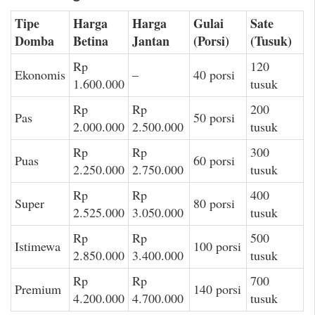
Tipe
Harga
Harga
Gulai
Sate
Domba
Betina
Jantan
(Porsi)
(Tusuk)
Rp
120
Ekonomis
–
40 porsi
1.600.000
tusuk
Rp
Rp
200
Pas
50 porsi
2.000.000
2.500.000
tusuk
Rp
Rp
300
Puas
60 porsi
2.250.000
2.750.000
tusuk
Rp
Rp
400
Super
80 porsi
2.525.000
3.050.000
tusuk
Rp
Rp
500
Istimewa
100 porsi
2.850.000
3.400.000
tusuk
Rp
Rp
700
Premium
140 porsi
4.200.000
4.700.000
tusuk