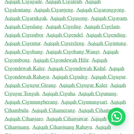
Aqiqah Cigagade
,
Aqiqah Cigaleuh
,
Aqiqah
Cigalontang
,
Aqiqah Ciganjeng
,
Aqiqah Cigaronggong
,
Aqiqah Cigarukgak
,
Aqiqah Cigasong
,
Aqiqah Cigayam
,
Aqiqah Cigedang
,
Aqiqah Cigedug
,
Aqiqah Cigelam
,
Aqiqah Cigembor
,
Aqiqah Cigendel
,
Aqiqah Cigending
,
Aqiqah Cigentur
,
Aqiqah Cigereleng
,
Aqiqah Cigintung
,
Aqiqah Cigobang
,
Aqiqah Cigobang Wangi
,
Aqiqah
Cigombong
,
Aqiqah Cigondewah Hilir
,
Aqiqah
Cigondewah Kaler
,
Aqiqah Cigondewah Kidul
,
Aqiqah
Cigondewah Rahayu
,
Aqiqah Cigudeg
,
Aqiqah Cigugur
,
Aqiqah Cigugur Girang
,
Aqiqah Cigugur Kaler
,
Aqiqah
Cigugur Tengah
,
Aqiqah Ciguha
,
Aqiqah Cigunung
,
Aqiqah Cigunungherang
,
Aqiqah Cigunungsari
,
Aqiqah
Cihambulu
,
Aqiqah Cihamerang
,
Aqiqah Cihampelas
,
Chat Sekarang
Aqiqah Cihanjaro
,
Aqiqah Cihanjawar
,
Aqiqah
Cihanjuang
,
Aqiqah Cihanjuang Rahayu
,
Aqiqah