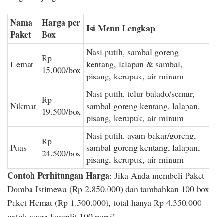
Nama
Harga per
Isi Menu Lengkap
Paket
Box
Nasi putih, sambal goreng
Rp
Hemat
kentang, lalapan & sambal,
15.000/box
pisang, kerupuk, air minum
Nasi putih, telur balado/semur,
Rp
Nikmat
sambal goreng kentang, lalapan,
19.500/box
pisang, kerupuk, air minum
Nasi putih, ayam bakar/goreng,
Rp
Puas
sambal goreng kentang, lalapan,
24.500/box
pisang, kerupuk, air minum
Contoh Perhitungan Harga
: Jika Anda membeli Paket
Domba Istimewa (Rp 2.850.000) dan tambahkan 100 box
Paket Hemat (Rp 1.500.000), total hanya Rp 4.350.000
untuk acara komplit 100 porsi!