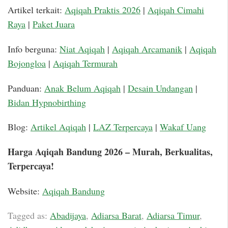
Artikel terkait:
Aqiqah Praktis 2026
|
Aqiqah Cimahi
Raya
|
Paket Juara
Info berguna:
Niat Aqiqah
|
Aqiqah Arcamanik
|
Aqiqah
Bojongloa
|
Aqiqah Termurah
Panduan:
Anak Belum Aqiqah
|
Desain Undangan
|
Bidan Hypnobirthing
Blog:
Artikel Aqiqah
|
LAZ Terpercaya
|
Wakaf Uang
Harga Aqiqah Bandung 2026 – Murah, Berkualitas,
Terpercaya!
Website:
Aqiqah Bandung
Tagged as:
Abadijaya
,
Adiarsa Barat
,
Adiarsa Timur
,