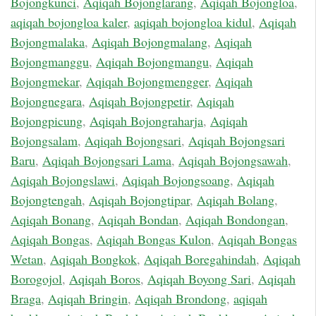
Bojongkunci
,
Aqiqah Bojonglarang
,
Aqiqah Bojongloa
,
aqiqah bojongloa kaler
,
aqiqah bojongloa kidul
,
Aqiqah
Bojongmalaka
,
Aqiqah Bojongmalang
,
Aqiqah
Bojongmanggu
,
Aqiqah Bojongmangu
,
Aqiqah
Bojongmekar
,
Aqiqah Bojongmengger
,
Aqiqah
Bojongnegara
,
Aqiqah Bojongpetir
,
Aqiqah
Bojongpicung
,
Aqiqah Bojongraharja
,
Aqiqah
Bojongsalam
,
Aqiqah Bojongsari
,
Aqiqah Bojongsari
Baru
,
Aqiqah Bojongsari Lama
,
Aqiqah Bojongsawah
,
Aqiqah Bojongslawi
,
Aqiqah Bojongsoang
,
Aqiqah
Bojongtengah
,
Aqiqah Bojongtipar
,
Aqiqah Bolang
,
Aqiqah Bonang
,
Aqiqah Bondan
,
Aqiqah Bondongan
,
Aqiqah Bongas
,
Aqiqah Bongas Kulon
,
Aqiqah Bongas
Wetan
,
Aqiqah Bongkok
,
Aqiqah Boregahindah
,
Aqiqah
Borogojol
,
Aqiqah Boros
,
Aqiqah Boyong Sari
,
Aqiqah
Braga
,
Aqiqah Bringin
,
Aqiqah Brondong
,
aqiqah