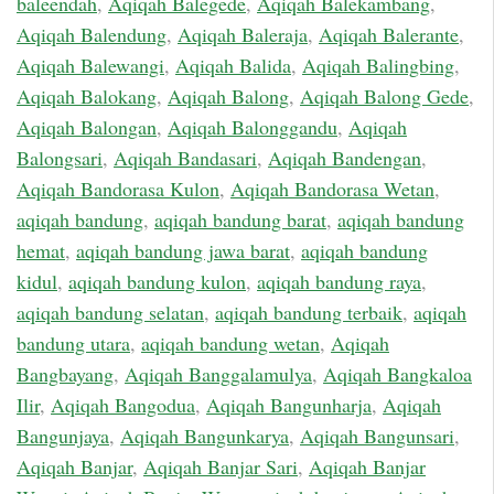
baleendah
,
Aqiqah Balegede
,
Aqiqah Balekambang
,
Aqiqah Balendung
,
Aqiqah Baleraja
,
Aqiqah Balerante
,
Aqiqah Balewangi
,
Aqiqah Balida
,
Aqiqah Balingbing
,
Aqiqah Balokang
,
Aqiqah Balong
,
Aqiqah Balong Gede
,
Aqiqah Balongan
,
Aqiqah Balonggandu
,
Aqiqah
Balongsari
,
Aqiqah Bandasari
,
Aqiqah Bandengan
,
Aqiqah Bandorasa Kulon
,
Aqiqah Bandorasa Wetan
,
aqiqah bandung
,
aqiqah bandung barat
,
aqiqah bandung
hemat
,
aqiqah bandung jawa barat
,
aqiqah bandung
kidul
,
aqiqah bandung kulon
,
aqiqah bandung raya
,
aqiqah bandung selatan
,
aqiqah bandung terbaik
,
aqiqah
bandung utara
,
aqiqah bandung wetan
,
Aqiqah
Bangbayang
,
Aqiqah Banggalamulya
,
Aqiqah Bangkaloa
Ilir
,
Aqiqah Bangodua
,
Aqiqah Bangunharja
,
Aqiqah
Bangunjaya
,
Aqiqah Bangunkarya
,
Aqiqah Bangunsari
,
Aqiqah Banjar
,
Aqiqah Banjar Sari
,
Aqiqah Banjar