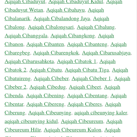
Aqiqah Cibaduyut
,
Aqiqah Cibaduyut Kidul
,
Aqiqah
Cibaduyut Wetan
,
Aqiqah Cibahayu
,
Aqiqah
Cibalanarik
,
Aqiqah Cibalandong Jaya
,
Aqiqah
Cibalong
,
Aqiqah Cibalongsari
,
Aqiqah Cibalung
,
Aqiqah Cibanggala
,
Aqiqah Cibangkong
,
Aqiqah
Cibanon
,
Aqiqah Cibanten
,
Aqiqah Cibanteng
,
Aqiqah
Cibaregbeg
,
Aqiqah Cibarengkok
,
Aqiqah Cibarusahjaya
,
Aqiqah Cibarusahkota
,
Aqiqah Cibatok 1
,
Aqiqah
Cibatok 2
,
Aqiqah Cibatu
,
Aqiqah Cibatu Tiga
,
Aqiqah
Cibatuireng
,
Aqiqah Cibeber
,
Aqiqah Cibeber 1
,
Aqiqah
Cibeber 2
,
Aqiqah Cibedug
,
Aqiqah Cibeet
,
Aqiqah
Cibenda
,
Aqiqah Cibening
,
Aqiqah Cibentang
,
Aqiqah
Cibentar
,
Aqiqah Cibereng
,
Aqiqah Ciberes
,
Aqiqah
Ciberung
,
Aqiqah Cibeunying
,
aqiqah cibeunying kaler
,
aqiqah cibeunying kidul
,
Aqiqah Cibeureum
,
Aqiqah
Cibeureum Hilir
,
Aqiqah Cibeureum Kulon
,
Aqiqah