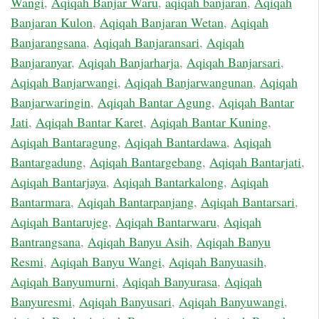
Wangi
,
Aqiqah Banjar Waru
,
aqiqah banjaran
,
Aqiqah
Banjaran Kulon
,
Aqiqah Banjaran Wetan
,
Aqiqah
Banjarangsana
,
Aqiqah Banjaransari
,
Aqiqah
Banjaranyar
,
Aqiqah Banjarharja
,
Aqiqah Banjarsari
,
Aqiqah Banjarwangi
,
Aqiqah Banjarwangunan
,
Aqiqah
Banjarwaringin
,
Aqiqah Bantar Agung
,
Aqiqah Bantar
Jati
,
Aqiqah Bantar Karet
,
Aqiqah Bantar Kuning
,
Aqiqah Bantaragung
,
Aqiqah Bantardawa
,
Aqiqah
Bantargadung
,
Aqiqah Bantargebang
,
Aqiqah Bantarjati
,
Aqiqah Bantarjaya
,
Aqiqah Bantarkalong
,
Aqiqah
Bantarmara
,
Aqiqah Bantarpanjang
,
Aqiqah Bantarsari
,
Aqiqah Bantarujeg
,
Aqiqah Bantarwaru
,
Aqiqah
Bantrangsana
,
Aqiqah Banyu Asih
,
Aqiqah Banyu
Resmi
,
Aqiqah Banyu Wangi
,
Aqiqah Banyuasih
,
Aqiqah Banyumurni
,
Aqiqah Banyurasa
,
Aqiqah
Banyuresmi
,
Aqiqah Banyusari
,
Aqiqah Banyuwangi
,