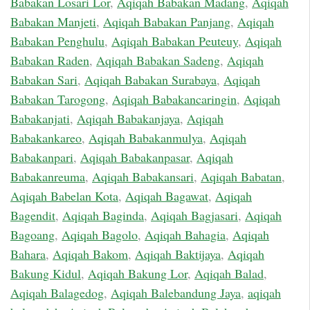
Babakan Losari Lor
,
Aqiqah Babakan Madang
,
Aqiqah
Babakan Manjeti
,
Aqiqah Babakan Panjang
,
Aqiqah
Babakan Penghulu
,
Aqiqah Babakan Peuteuy
,
Aqiqah
Babakan Raden
,
Aqiqah Babakan Sadeng
,
Aqiqah
Babakan Sari
,
Aqiqah Babakan Surabaya
,
Aqiqah
Babakan Tarogong
,
Aqiqah Babakancaringin
,
Aqiqah
Babakanjati
,
Aqiqah Babakanjaya
,
Aqiqah
Babakankareo
,
Aqiqah Babakanmulya
,
Aqiqah
Babakanpari
,
Aqiqah Babakanpasar
,
Aqiqah
Babakanreuma
,
Aqiqah Babakansari
,
Aqiqah Babatan
,
Aqiqah Babelan Kota
,
Aqiqah Bagawat
,
Aqiqah
Bagendit
,
Aqiqah Baginda
,
Aqiqah Bagjasari
,
Aqiqah
Bagoang
,
Aqiqah Bagolo
,
Aqiqah Bahagia
,
Aqiqah
Bahara
,
Aqiqah Bakom
,
Aqiqah Baktijaya
,
Aqiqah
Bakung Kidul
,
Aqiqah Bakung Lor
,
Aqiqah Balad
,
Aqiqah Balagedog
,
Aqiqah Balebandung Jaya
,
aqiqah