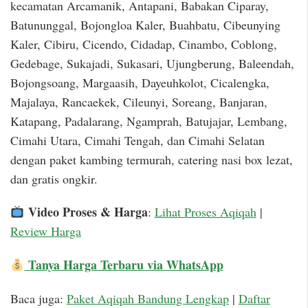
kecamatan Arcamanik, Antapani, Babakan Ciparay,
Batununggal, Bojongloa Kaler, Buahbatu, Cibeunying
Kaler, Cibiru, Cicendo, Cidadap, Cinambo, Coblong,
Gedebage, Sukajadi, Sukasari, Ujungberung, Baleendah,
Bojongsoang, Margaasih, Dayeuhkolot, Cicalengka,
Majalaya, Rancaekek, Cileunyi, Soreang, Banjaran,
Katapang, Padalarang, Ngamprah, Batujajar, Lembang,
Cimahi Utara, Cimahi Tengah, dan Cimahi Selatan
dengan paket kambing termurah, catering nasi box lezat,
dan gratis ongkir.
Video Proses & Harga
:
Lihat Proses Aqiqah
|
Review Harga
Tanya Harga Terbaru via WhatsApp
Baca juga:
Paket Aqiqah Bandung Lengkap
|
Daftar