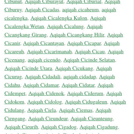
Cibunut
,
Aqiqah Ciburayut
,
Aqiqah Ciburial
,
Aqiqah
Ciburuy
,
Aqiqah Cicadas
,
aqiqah cicaheum
,
aqiqah
cicalengka
,
Aqiqah Cicalengka Kulon
,
Aqiqah
Cicalengka Wetan
,
Aqiqah Cicalung
,
Aqiqah
Cicangkang Girang
,
Aqiqah Cicangkang Hilir
,
Aqiqah
Cicanir
,
Aqiqah Cicantayan
,
Aqiqah Cicapar
,
Aqiqah
Cicareuh
,
Aqiqah Cicarimanah
,
Aqiqah Cicau
,
Aqiqah
Cicenang
,
aqiqah cicendo
,
Aqiqah Cicinde Selatan
,
Aqiqah Cicinde Utara
,
Aqiqah Cicukang
,
Aqiqah
Cicurug
,
Aqiqah Cidadali
,
aqiqah cidadap
,
Aqiqah
Cidahu
,
Aqiqah Cidamar
,
Aqiqah Cidatar
,
Aqiqah
Cidempet
,
Aqiqah Cidenok
,
Aqiqah Ciderum
,
Aqiqah
Cidokom
,
Aqiqah Cidolog
,
Aqiqah Cidugaleun
,
Aqiqah
Cidulang
,
Aqiqah Ciela
,
Aqiqah Ciemas
,
Aqiqah
Ciengang
,
Aqiqah Cieundeur
,
Aqiqah Cieunteung
,
Aqiqah Cieurih
,
Aqiqah Cigadog
,
Aqiqah Cigadung
,