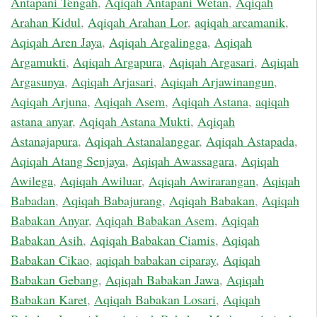
Antapani Tengah
,
Aqiqah Antapani Wetan
,
Aqiqah
Arahan Kidul
,
Aqiqah Arahan Lor
,
aqiqah arcamanik
,
Aqiqah Aren Jaya
,
Aqiqah Argalingga
,
Aqiqah
Argamukti
,
Aqiqah Argapura
,
Aqiqah Argasari
,
Aqiqah
Argasunya
,
Aqiqah Arjasari
,
Aqiqah Arjawinangun
,
Aqiqah Arjuna
,
Aqiqah Asem
,
Aqiqah Astana
,
aqiqah
astana anyar
,
Aqiqah Astana Mukti
,
Aqiqah
Astanajapura
,
Aqiqah Astanalanggar
,
Aqiqah Astapada
,
Aqiqah Atang Senjaya
,
Aqiqah Awassagara
,
Aqiqah
Awilega
,
Aqiqah Awiluar
,
Aqiqah Awirarangan
,
Aqiqah
Babadan
,
Aqiqah Babajurang
,
Aqiqah Babakan
,
Aqiqah
Babakan Anyar
,
Aqiqah Babakan Asem
,
Aqiqah
Babakan Asih
,
Aqiqah Babakan Ciamis
,
Aqiqah
Babakan Cikao
,
aqiqah babakan ciparay
,
Aqiqah
Babakan Gebang
,
Aqiqah Babakan Jawa
,
Aqiqah
Babakan Karet
,
Aqiqah Babakan Losari
,
Aqiqah