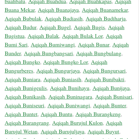
buahbatu
,
Aqiqah Buahdua
,
Aqiqah Buahkapas
,
Aqiqah
Buana Mekar
,
Aqiqah Buanajaya
,
Aqiqah Buanamekar
,
Aqiqah Bubulak
,
Aqiqah Budiasih
,
Aqiqah Budiharja
,
Aqiqah Budur
,
Aqiqah Bugel
,
Aqiqah Bugis
,
Aqiqah
Bugistua
,
Aqiqah Bulak
,
Aqiqah Bulak Lor
,
Aqiqah
Bumi Sari
,
Aqiqah Bumiwangi
,
Aqiqah Bunar
,
Aqiqah
Bunder
,
Aqiqah Bungbangsari
,
Aqiqah Bungbulang
,
Aqiqah Bungko
,
Aqiqah Bungko Lor
,
Aqiqah
Bungurberes
,
Aqiqah Bungurjaya
,
Aqiqah Bungursari
,
Aqiqah Buniara
,
Aqiqah Buniasih
,
Aqiqah Bunibakti
,
Aqiqah Bunigeulis
,
Aqiqah Bunihayu
,
Aqiqah Bunijaya
,
Aqiqah Bunikasih
,
Aqiqah Buninagara
,
Aqiqah Bunisari
,
Aqiqah Buniseuri
,
Aqiqah Buniwangi
,
Aqiqah Bunter
,
Aqiqah Buntet
,
Aqiqah Buntu
,
Aqiqah Burangkeng
,
Aqiqah Burangrang
,
Aqiqah Burujul Kulon
,
Aqiqah
Burujul Wetan
,
Aqiqah Burujuljaya
,
Aqiqah Buyut
,