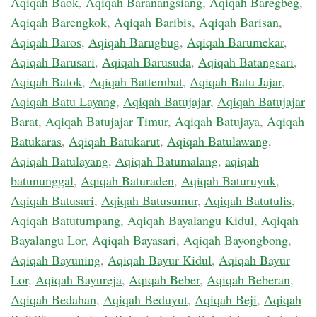
Aqiqah Baok
,
Aqiqah Baranangsiang
,
Aqiqah Baregbeg
,
Aqiqah Barengkok
,
Aqiqah Baribis
,
Aqiqah Barisan
,
Aqiqah Baros
,
Aqiqah Barugbug
,
Aqiqah Barumekar
,
Aqiqah Barusari
,
Aqiqah Barusuda
,
Aqiqah Batangsari
,
Aqiqah Batok
,
Aqiqah Battembat
,
Aqiqah Batu Jajar
,
Aqiqah Batu Layang
,
Aqiqah Batujajar
,
Aqiqah Batujajar
Barat
,
Aqiqah Batujajar Timur
,
Aqiqah Batujaya
,
Aqiqah
Batukaras
,
Aqiqah Batukarut
,
Aqiqah Batulawang
,
Aqiqah Batulayang
,
Aqiqah Batumalang
,
aqiqah
batununggal
,
Aqiqah Baturaden
,
Aqiqah Baturuyuk
,
Aqiqah Batusari
,
Aqiqah Batusumur
,
Aqiqah Batutulis
,
Aqiqah Batutumpang
,
Aqiqah Bayalangu Kidul
,
Aqiqah
Bayalangu Lor
,
Aqiqah Bayasari
,
Aqiqah Bayongbong
,
Aqiqah Bayuning
,
Aqiqah Bayur Kidul
,
Aqiqah Bayur
Lor
,
Aqiqah Bayureja
,
Aqiqah Beber
,
Aqiqah Beberan
,
Aqiqah Bedahan
,
Aqiqah Beduyut
,
Aqiqah Beji
,
Aqiqah