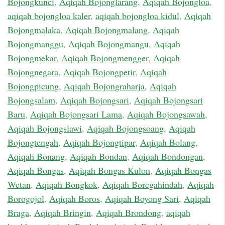
Bojongkunci
,
Aqiqah Bojonglarang
,
Aqiqah Bojongloa
,
aqiqah bojongloa kaler
,
aqiqah bojongloa kidul
,
Aqiqah
Bojongmalaka
,
Aqiqah Bojongmalang
,
Aqiqah
Bojongmanggu
,
Aqiqah Bojongmangu
,
Aqiqah
Bojongmekar
,
Aqiqah Bojongmengger
,
Aqiqah
Bojongnegara
,
Aqiqah Bojongpetir
,
Aqiqah
Bojongpicung
,
Aqiqah Bojongraharja
,
Aqiqah
Bojongsalam
,
Aqiqah Bojongsari
,
Aqiqah Bojongsari
Baru
,
Aqiqah Bojongsari Lama
,
Aqiqah Bojongsawah
,
Aqiqah Bojongslawi
,
Aqiqah Bojongsoang
,
Aqiqah
Bojongtengah
,
Aqiqah Bojongtipar
,
Aqiqah Bolang
,
Aqiqah Bonang
,
Aqiqah Bondan
,
Aqiqah Bondongan
,
Aqiqah Bongas
,
Aqiqah Bongas Kulon
,
Aqiqah Bongas
Wetan
,
Aqiqah Bongkok
,
Aqiqah Boregahindah
,
Aqiqah
Borogojol
,
Aqiqah Boros
,
Aqiqah Boyong Sari
,
Aqiqah
Braga
,
Aqiqah Bringin
,
Aqiqah Brondong
,
aqiqah