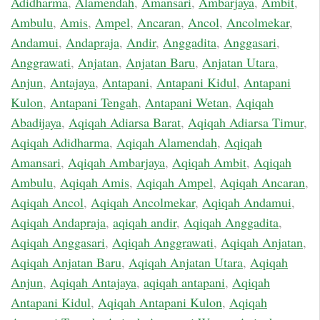
Adidharma
,
Alamendah
,
Amansari
,
Ambarjaya
,
Ambit
,
Ambulu
,
Amis
,
Ampel
,
Ancaran
,
Ancol
,
Ancolmekar
,
Andamui
,
Andapraja
,
Andir
,
Anggadita
,
Anggasari
,
Anggrawati
,
Anjatan
,
Anjatan Baru
,
Anjatan Utara
,
Anjun
,
Antajaya
,
Antapani
,
Antapani Kidul
,
Antapani
Kulon
,
Antapani Tengah
,
Antapani Wetan
,
Aqiqah
Abadijaya
,
Aqiqah Adiarsa Barat
,
Aqiqah Adiarsa Timur
,
Aqiqah Adidharma
,
Aqiqah Alamendah
,
Aqiqah
Amansari
,
Aqiqah Ambarjaya
,
Aqiqah Ambit
,
Aqiqah
Ambulu
,
Aqiqah Amis
,
Aqiqah Ampel
,
Aqiqah Ancaran
,
Aqiqah Ancol
,
Aqiqah Ancolmekar
,
Aqiqah Andamui
,
Aqiqah Andapraja
,
aqiqah andir
,
Aqiqah Anggadita
,
Aqiqah Anggasari
,
Aqiqah Anggrawati
,
Aqiqah Anjatan
,
Aqiqah Anjatan Baru
,
Aqiqah Anjatan Utara
,
Aqiqah
Anjun
,
Aqiqah Antajaya
,
aqiqah antapani
,
Aqiqah
Antapani Kidul
,
Aqiqah Antapani Kulon
,
Aqiqah