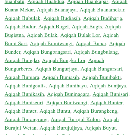
buahbatu
,
Aqiqah Buahdua
,
Aqiqah Buahkapas
,
Aqiqah
Buana Mekar
,
Aqiqah Buanajaya
,
Aqiqah Buanamekar
,
Aqiqah Bubulak
,
Aqiqah Budiasih
,
Aqiqah Budiharja
,
Aqiqah Budur
,
Aqiqah Bugel
,
Aqiqah Bugis
,
Aqiqah
Bugistua
,
Aqiqah Bulak
,
Aqiqah Bulak Lor
,
Aqiqah
Bumi Sari
,
Aqiqah Bumiwangi
,
Aqiqah Bunar
,
Aqiqah
Bunder
,
Aqiqah Bungbangsari
,
Aqiqah Bungbulang
,
Aqiqah Bungko
,
Aqiqah Bungko Lor
,
Aqiqah
Bungurberes
,
Aqiqah Bungurjaya
,
Aqiqah Bungursari
,
Aqiqah Buniara
,
Aqiqah Buniasih
,
Aqiqah Bunibakti
,
Aqiqah Bunigeulis
,
Aqiqah Bunihayu
,
Aqiqah Bunijaya
,
Aqiqah Bunikasih
,
Aqiqah Buninagara
,
Aqiqah Bunisari
,
Aqiqah Buniseuri
,
Aqiqah Buniwangi
,
Aqiqah Bunter
,
Aqiqah Buntet
,
Aqiqah Buntu
,
Aqiqah Burangkeng
,
Aqiqah Burangrang
,
Aqiqah Burujul Kulon
,
Aqiqah
Burujul Wetan
,
Aqiqah Burujuljaya
,
Aqiqah Buyut
,