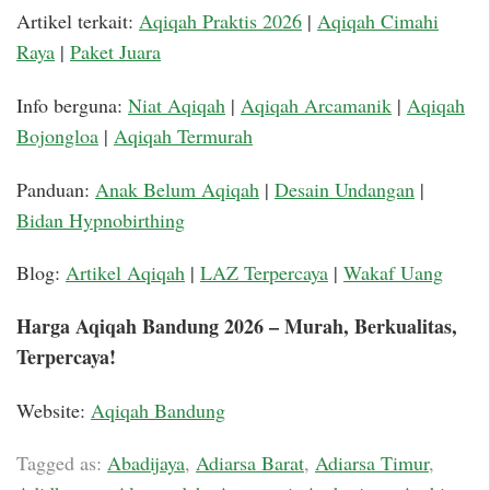
Artikel terkait:
Aqiqah Praktis 2026
|
Aqiqah Cimahi
Raya
|
Paket Juara
Info berguna:
Niat Aqiqah
|
Aqiqah Arcamanik
|
Aqiqah
Bojongloa
|
Aqiqah Termurah
Panduan:
Anak Belum Aqiqah
|
Desain Undangan
|
Bidan Hypnobirthing
Blog:
Artikel Aqiqah
|
LAZ Terpercaya
|
Wakaf Uang
Harga Aqiqah Bandung 2026 – Murah, Berkualitas,
Terpercaya!
Website:
Aqiqah Bandung
Tagged as:
Abadijaya
,
Adiarsa Barat
,
Adiarsa Timur
,