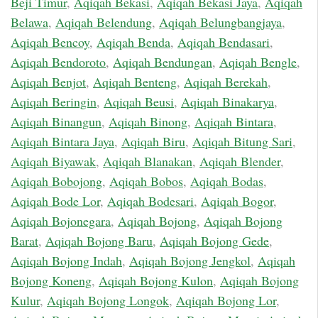
Beji Timur
,
Aqiqah Bekasi
,
Aqiqah Bekasi Jaya
,
Aqiqah
Belawa
,
Aqiqah Belendung
,
Aqiqah Belungbangjaya
,
Aqiqah Bencoy
,
Aqiqah Benda
,
Aqiqah Bendasari
,
Aqiqah Bendoroto
,
Aqiqah Bendungan
,
Aqiqah Bengle
,
Aqiqah Benjot
,
Aqiqah Benteng
,
Aqiqah Berekah
,
Aqiqah Beringin
,
Aqiqah Beusi
,
Aqiqah Binakarya
,
Aqiqah Binangun
,
Aqiqah Binong
,
Aqiqah Bintara
,
Aqiqah Bintara Jaya
,
Aqiqah Biru
,
Aqiqah Bitung Sari
,
Aqiqah Biyawak
,
Aqiqah Blanakan
,
Aqiqah Blender
,
Aqiqah Bobojong
,
Aqiqah Bobos
,
Aqiqah Bodas
,
Aqiqah Bode Lor
,
Aqiqah Bodesari
,
Aqiqah Bogor
,
Aqiqah Bojonegara
,
Aqiqah Bojong
,
Aqiqah Bojong
Barat
,
Aqiqah Bojong Baru
,
Aqiqah Bojong Gede
,
Aqiqah Bojong Indah
,
Aqiqah Bojong Jengkol
,
Aqiqah
Bojong Koneng
,
Aqiqah Bojong Kulon
,
Aqiqah Bojong
Kulur
,
Aqiqah Bojong Longok
,
Aqiqah Bojong Lor
,