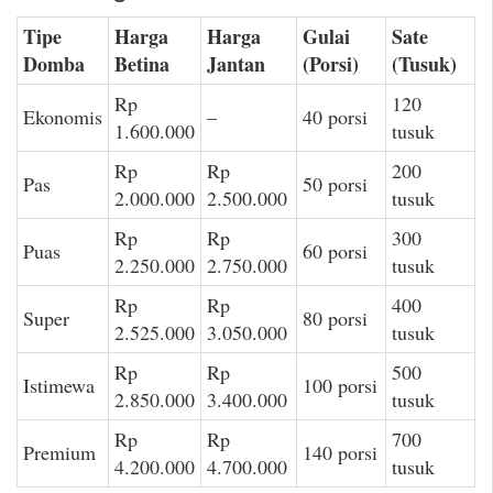
Tipe
Harga
Harga
Gulai
Sate
Domba
Betina
Jantan
(Porsi)
(Tusuk)
Rp
120
Ekonomis
–
40 porsi
1.600.000
tusuk
Rp
Rp
200
Pas
50 porsi
2.000.000
2.500.000
tusuk
Rp
Rp
300
Puas
60 porsi
2.250.000
2.750.000
tusuk
Rp
Rp
400
Super
80 porsi
2.525.000
3.050.000
tusuk
Rp
Rp
500
Istimewa
100 porsi
2.850.000
3.400.000
tusuk
Rp
Rp
700
Premium
140 porsi
4.200.000
4.700.000
tusuk