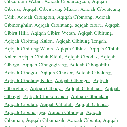
Cibeureum Wetan
,
Aqiqah Cibeureuyeuh
,
Aqiqah
Cibeusi
,
Aqiqah Cibeuteung Muara
,
Aqiqah Cibeuteung
Udik
,
Aqiqah Cibingbin
,
Aqiqah Cibinong
,
Aqiqah
Cibinonghilir
,
Aqiqah Cibinuang
,
aqiqah cibiru
,
Aqiqah
Cibiru Hilir
,
Aqiqah Cibiru Wetan
,
Aqiqah Cibitung
,
Aqiqah Cibitung Kulon
,
Aqiqah Cibitung Tengah
,
Aqiqah Cibitung Wetan
,
Aqiqah Cibiuk
,
Aqiqah Cibiuk
Kaler
,
Aqiqah Cibiuk Kidul
,
Aqiqah Cibodas
,
Aqiqah
Cibogo
,
Aqiqah Cibogogirang
,
Aqiqah Cibogohilir
,
Aqiqah Cibogor
,
Aqiqah Cibokor
,
Aqiqah Cibolang
,
Aqiqah Cibolang Kaler
,
Aqiqah Cibongas
,
Aqiqah
Ciborelang
,
Aqiqah Cibuaya
,
Aqiqah Cibubuan
,
Aqiqah
Cibugel
,
Aqiqah Cibukamanah
,
Aqiqah Cibulakan
,
Aqiqah Cibulan
,
Aqiqah Cibuluh
,
Aqiqah Cibunar
,
Aqiqah Cibunarjaya
,
Aqiqah Cibungur
,
Aqiqah
Cibunian
,
Aqiqah Cibuniasih
,
Aqiqah Cibuntu
,
Aqiqah