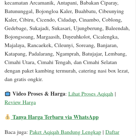
kecamatan Arcamanik, Antapani, Babakan Ciparay,
Batununggal, Bojongloa Kaler, Buahbatu, Cibeunying
Kaler, Cibiru, Cicendo, Cidadap, Cinambo, Coblong,
Gedebage, Sukajadi, Sukasari, Ujungberung, Baleendah,
Bojongsoang, Margaasih, Dayeuhkolot, Cicalengka,
Majalaya, Rancaekek, Cileunyi, Soreang, Banjaran,
Katapang, Padalarang, Ngamprah, Batujajar, Lembang,
Cimahi Utara, Cimahi Tengah, dan Cimahi Selatan
dengan paket kambing termurah, catering nasi box lezat,
dan gratis ongkir.
Video Proses & Harga
:
Lihat Proses Aqiqah
|
Review Harga
Tanya Harga Terbaru via WhatsApp
Baca juga:
Paket Aqiqah Bandung Lengkap
|
Daftar