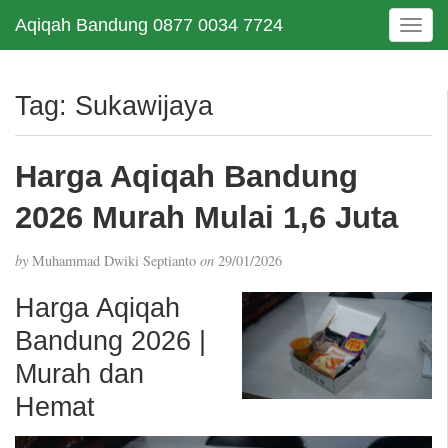
Aqiqah Bandung 0877 0034 7724
T
o
g
g
Tag:
Sukawijaya
l
e
n
Harga Aqiqah Bandung
a
v
2026 Murah Mulai 1,6 Juta
i
g
by
Muhammad Dwiki Septianto
on
29/01/2026
a
t
Harga Aqiqah
i
Bandung 2026 |
o
n
Murah dan
Hemat