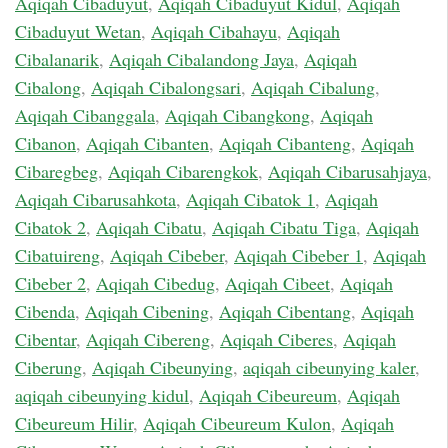
Aqiqah Cibaduyut
,
Aqiqah Cibaduyut Kidul
,
Aqiqah
Cibaduyut Wetan
,
Aqiqah Cibahayu
,
Aqiqah
Cibalanarik
,
Aqiqah Cibalandong Jaya
,
Aqiqah
Cibalong
,
Aqiqah Cibalongsari
,
Aqiqah Cibalung
,
Aqiqah Cibanggala
,
Aqiqah Cibangkong
,
Aqiqah
Cibanon
,
Aqiqah Cibanten
,
Aqiqah Cibanteng
,
Aqiqah
Cibaregbeg
,
Aqiqah Cibarengkok
,
Aqiqah Cibarusahjaya
,
Aqiqah Cibarusahkota
,
Aqiqah Cibatok 1
,
Aqiqah
Cibatok 2
,
Aqiqah Cibatu
,
Aqiqah Cibatu Tiga
,
Aqiqah
Cibatuireng
,
Aqiqah Cibeber
,
Aqiqah Cibeber 1
,
Aqiqah
Cibeber 2
,
Aqiqah Cibedug
,
Aqiqah Cibeet
,
Aqiqah
Cibenda
,
Aqiqah Cibening
,
Aqiqah Cibentang
,
Aqiqah
Cibentar
,
Aqiqah Cibereng
,
Aqiqah Ciberes
,
Aqiqah
Ciberung
,
Aqiqah Cibeunying
,
aqiqah cibeunying kaler
,
aqiqah cibeunying kidul
,
Aqiqah Cibeureum
,
Aqiqah
Cibeureum Hilir
,
Aqiqah Cibeureum Kulon
,
Aqiqah