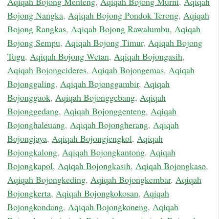
Aqiqah Bojong Menteng
,
Aqiqah Bojong Murni
,
Aqiqah
Bojong Nangka
,
Aqiqah Bojong Pondok Terong
,
Aqiqah
Bojong Rangkas
,
Aqiqah Bojong Rawalumbu
,
Aqiqah
Bojong Sempu
,
Aqiqah Bojong Timur
,
Aqiqah Bojong
Tugu
,
Aqiqah Bojong Wetan
,
Aqiqah Bojongasih
,
Aqiqah Bojongcideres
,
Aqiqah Bojongemas
,
Aqiqah
Bojonggaling
,
Aqiqah Bojonggambir
,
Aqiqah
Bojonggaok
,
Aqiqah Bojonggebang
,
Aqiqah
Bojonggedang
,
Aqiqah Bojonggenteng
,
Aqiqah
Bojonghaleuang
,
Aqiqah Bojongherang
,
Aqiqah
Bojongjaya
,
Aqiqah Bojongjengkol
,
Aqiqah
Bojongkalong
,
Aqiqah Bojongkantong
,
Aqiqah
Bojongkapol
,
Aqiqah Bojongkasih
,
Aqiqah Bojongkaso
,
Aqiqah Bojongkeding
,
Aqiqah Bojongkembar
,
Aqiqah
Bojongkerta
,
Aqiqah Bojongkokosan
,
Aqiqah
Bojongkondang
,
Aqiqah Bojongkoneng
,
Aqiqah