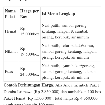
Nama
Harga per
Isi Menu Lengkap
Paket
Box
Nasi putih, sambal goreng
Rp
Hemat
kentang, lalapan & sambal,
15.000/box
pisang, kerupuk, air minum
Nasi putih, telur balado/semur,
Rp
Nikmat
sambal goreng kentang, lalapan,
19.500/box
pisang, kerupuk, air minum
Nasi putih, ayam bakar/goreng,
Rp
Puas
sambal goreng kentang, lalapan,
24.500/box
pisang, kerupuk, air minum
Contoh Perhitungan Harga
: Jika Anda membeli Paket
Domba Istimewa (Rp 2.850.000) dan tambahkan 100 box
Paket Hemat (Rp 1.500.000), total hanya Rp 4.350.000
untuk acara komplit 100 porsi!