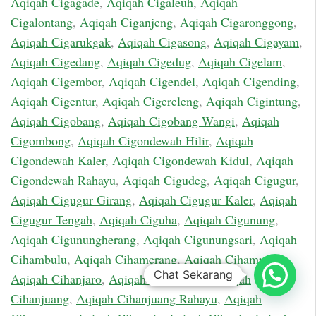
Aqiqah Cigagade
,
Aqiqah Cigaleuh
,
Aqiqah
Cigalontang
,
Aqiqah Ciganjeng
,
Aqiqah Cigaronggong
,
Aqiqah Cigarukgak
,
Aqiqah Cigasong
,
Aqiqah Cigayam
,
Aqiqah Cigedang
,
Aqiqah Cigedug
,
Aqiqah Cigelam
,
Aqiqah Cigembor
,
Aqiqah Cigendel
,
Aqiqah Cigending
,
Aqiqah Cigentur
,
Aqiqah Cigereleng
,
Aqiqah Cigintung
,
Aqiqah Cigobang
,
Aqiqah Cigobang Wangi
,
Aqiqah
Cigombong
,
Aqiqah Cigondewah Hilir
,
Aqiqah
Cigondewah Kaler
,
Aqiqah Cigondewah Kidul
,
Aqiqah
Cigondewah Rahayu
,
Aqiqah Cigudeg
,
Aqiqah Cigugur
,
Aqiqah Cigugur Girang
,
Aqiqah Cigugur Kaler
,
Aqiqah
Cigugur Tengah
,
Aqiqah Ciguha
,
Aqiqah Cigunung
,
Aqiqah Cigunungherang
,
Aqiqah Cigunungsari
,
Aqiqah
Cihambulu
,
Aqiqah Cihamerang
,
Aqiqah Cihampelas
,
Chat Sekarang
Aqiqah Cihanjaro
,
Aqiqah Cihanjawar
,
Aqiqah
Cihanjuang
,
Aqiqah Cihanjuang Rahayu
,
Aqiqah