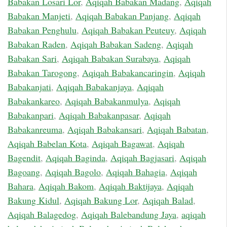
Babakan Losari Lor
,
Aqiqah Babakan Madang
,
Aqiqah
Babakan Manjeti
,
Aqiqah Babakan Panjang
,
Aqiqah
Babakan Penghulu
,
Aqiqah Babakan Peuteuy
,
Aqiqah
Babakan Raden
,
Aqiqah Babakan Sadeng
,
Aqiqah
Babakan Sari
,
Aqiqah Babakan Surabaya
,
Aqiqah
Babakan Tarogong
,
Aqiqah Babakancaringin
,
Aqiqah
Babakanjati
,
Aqiqah Babakanjaya
,
Aqiqah
Babakankareo
,
Aqiqah Babakanmulya
,
Aqiqah
Babakanpari
,
Aqiqah Babakanpasar
,
Aqiqah
Babakanreuma
,
Aqiqah Babakansari
,
Aqiqah Babatan
,
Aqiqah Babelan Kota
,
Aqiqah Bagawat
,
Aqiqah
Bagendit
,
Aqiqah Baginda
,
Aqiqah Bagjasari
,
Aqiqah
Bagoang
,
Aqiqah Bagolo
,
Aqiqah Bahagia
,
Aqiqah
Bahara
,
Aqiqah Bakom
,
Aqiqah Baktijaya
,
Aqiqah
Bakung Kidul
,
Aqiqah Bakung Lor
,
Aqiqah Balad
,
Aqiqah Balagedog
,
Aqiqah Balebandung Jaya
,
aqiqah