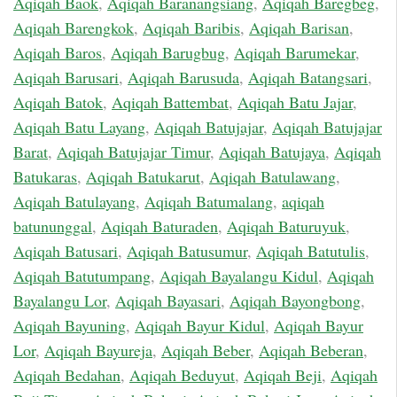
Aqiqah Baok
,
Aqiqah Baranangsiang
,
Aqiqah Baregbeg
,
Aqiqah Barengkok
,
Aqiqah Baribis
,
Aqiqah Barisan
,
Aqiqah Baros
,
Aqiqah Barugbug
,
Aqiqah Barumekar
,
Aqiqah Barusari
,
Aqiqah Barusuda
,
Aqiqah Batangsari
,
Aqiqah Batok
,
Aqiqah Battembat
,
Aqiqah Batu Jajar
,
Aqiqah Batu Layang
,
Aqiqah Batujajar
,
Aqiqah Batujajar
Barat
,
Aqiqah Batujajar Timur
,
Aqiqah Batujaya
,
Aqiqah
Batukaras
,
Aqiqah Batukarut
,
Aqiqah Batulawang
,
Aqiqah Batulayang
,
Aqiqah Batumalang
,
aqiqah
batununggal
,
Aqiqah Baturaden
,
Aqiqah Baturuyuk
,
Aqiqah Batusari
,
Aqiqah Batusumur
,
Aqiqah Batutulis
,
Aqiqah Batutumpang
,
Aqiqah Bayalangu Kidul
,
Aqiqah
Bayalangu Lor
,
Aqiqah Bayasari
,
Aqiqah Bayongbong
,
Aqiqah Bayuning
,
Aqiqah Bayur Kidul
,
Aqiqah Bayur
Lor
,
Aqiqah Bayureja
,
Aqiqah Beber
,
Aqiqah Beberan
,
Aqiqah Bedahan
,
Aqiqah Beduyut
,
Aqiqah Beji
,
Aqiqah