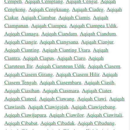
Cempeh
,
Aqiqah Cemplang
,
Aqiqah Cengal
,
Aqiqah
Cengkong
,
Aqiqah Cengkuang
,
Aqiqah Ciadeg
,
Aqiqah
Ciakar
,
Aqiqah Ciambar
,
Aqiqah Ciamis
,
Aqiqah
Ciampanan
,
Aqiqah Ciampea
,
Aqiqah Ciampea Udik
,
Aqiqah Cianaga
,
Aqiqah Ciandam
,
Aqiqah Ciandum
,
Aqiqah Ciangir
,
Aqiqah Ciangsana
,
Aqiqah Cianjur
,
Aqiqah Cianting
,
Aqiqah Cianting Utara
,
Aqiqah
Ciantra
,
Aqiqah Ciapus
,
Aqiqah Ciaro
,
Aqiqah
Ciaruteun Ilir
,
Aqiqah Ciaruteun Udik
,
Aqiqah Ciasem
,
Aqiqah Ciasem Girang
,
Aqiqah Ciasem Hilir
,
Aqiqah
Ciasem Tengah
,
Aqiqah Ciasembaru
,
Aqiqah Ciasih
,
Aqiqah Ciasihan
,
Aqiqah Ciasmara
,
Aqiqah Ciater
,
Aqiqah Ciateul
,
Aqiqah Ciawang
,
Aqiqah Ciawi
,
Aqiqah
Ciawiasih
,
Aqiqah Ciawigajah
,
Aqiqah Ciawigebang
,
Aqiqah Ciawijapura
,
Aqiqah Ciawilor
,
Aqiqah Ciawitali
,
Aqiqah Cibabat
,
Aqiqah Cibadak
,
Aqiqah Cibadung
,