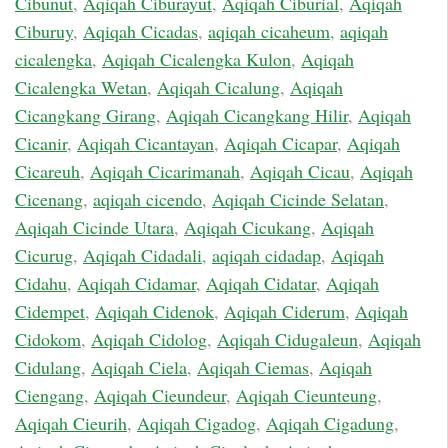
Cibunut
,
Aqiqah Ciburayut
,
Aqiqah Ciburial
,
Aqiqah
Ciburuy
,
Aqiqah Cicadas
,
aqiqah cicaheum
,
aqiqah
cicalengka
,
Aqiqah Cicalengka Kulon
,
Aqiqah
Cicalengka Wetan
,
Aqiqah Cicalung
,
Aqiqah
Cicangkang Girang
,
Aqiqah Cicangkang Hilir
,
Aqiqah
Cicanir
,
Aqiqah Cicantayan
,
Aqiqah Cicapar
,
Aqiqah
Cicareuh
,
Aqiqah Cicarimanah
,
Aqiqah Cicau
,
Aqiqah
Cicenang
,
aqiqah cicendo
,
Aqiqah Cicinde Selatan
,
Aqiqah Cicinde Utara
,
Aqiqah Cicukang
,
Aqiqah
Cicurug
,
Aqiqah Cidadali
,
aqiqah cidadap
,
Aqiqah
Cidahu
,
Aqiqah Cidamar
,
Aqiqah Cidatar
,
Aqiqah
Cidempet
,
Aqiqah Cidenok
,
Aqiqah Ciderum
,
Aqiqah
Cidokom
,
Aqiqah Cidolog
,
Aqiqah Cidugaleun
,
Aqiqah
Cidulang
,
Aqiqah Ciela
,
Aqiqah Ciemas
,
Aqiqah
Ciengang
,
Aqiqah Cieundeur
,
Aqiqah Cieunteung
,
Aqiqah Cieurih
,
Aqiqah Cigadog
,
Aqiqah Cigadung
,