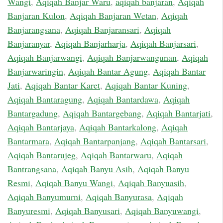
Wangi
,
Aqiqah Banjar Waru
,
aqiqah banjaran
,
Aqiqah
Banjaran Kulon
,
Aqiqah Banjaran Wetan
,
Aqiqah
Banjarangsana
,
Aqiqah Banjaransari
,
Aqiqah
Banjaranyar
,
Aqiqah Banjarharja
,
Aqiqah Banjarsari
,
Aqiqah Banjarwangi
,
Aqiqah Banjarwangunan
,
Aqiqah
Banjarwaringin
,
Aqiqah Bantar Agung
,
Aqiqah Bantar
Jati
,
Aqiqah Bantar Karet
,
Aqiqah Bantar Kuning
,
Aqiqah Bantaragung
,
Aqiqah Bantardawa
,
Aqiqah
Bantargadung
,
Aqiqah Bantargebang
,
Aqiqah Bantarjati
,
Aqiqah Bantarjaya
,
Aqiqah Bantarkalong
,
Aqiqah
Bantarmara
,
Aqiqah Bantarpanjang
,
Aqiqah Bantarsari
,
Aqiqah Bantarujeg
,
Aqiqah Bantarwaru
,
Aqiqah
Bantrangsana
,
Aqiqah Banyu Asih
,
Aqiqah Banyu
Resmi
,
Aqiqah Banyu Wangi
,
Aqiqah Banyuasih
,
Aqiqah Banyumurni
,
Aqiqah Banyurasa
,
Aqiqah
Banyuresmi
,
Aqiqah Banyusari
,
Aqiqah Banyuwangi
,