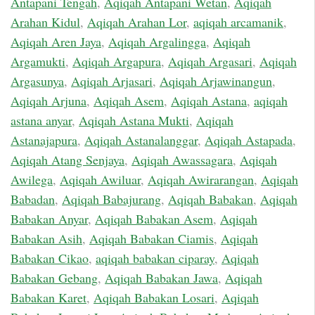
Antapani Tengah
,
Aqiqah Antapani Wetan
,
Aqiqah
Arahan Kidul
,
Aqiqah Arahan Lor
,
aqiqah arcamanik
,
Aqiqah Aren Jaya
,
Aqiqah Argalingga
,
Aqiqah
Argamukti
,
Aqiqah Argapura
,
Aqiqah Argasari
,
Aqiqah
Argasunya
,
Aqiqah Arjasari
,
Aqiqah Arjawinangun
,
Aqiqah Arjuna
,
Aqiqah Asem
,
Aqiqah Astana
,
aqiqah
astana anyar
,
Aqiqah Astana Mukti
,
Aqiqah
Astanajapura
,
Aqiqah Astanalanggar
,
Aqiqah Astapada
,
Aqiqah Atang Senjaya
,
Aqiqah Awassagara
,
Aqiqah
Awilega
,
Aqiqah Awiluar
,
Aqiqah Awirarangan
,
Aqiqah
Babadan
,
Aqiqah Babajurang
,
Aqiqah Babakan
,
Aqiqah
Babakan Anyar
,
Aqiqah Babakan Asem
,
Aqiqah
Babakan Asih
,
Aqiqah Babakan Ciamis
,
Aqiqah
Babakan Cikao
,
aqiqah babakan ciparay
,
Aqiqah
Babakan Gebang
,
Aqiqah Babakan Jawa
,
Aqiqah
Babakan Karet
,
Aqiqah Babakan Losari
,
Aqiqah