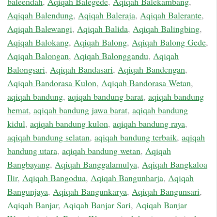
baleendah
,
Aqiqah Balegede
,
Aqiqah Balekambang
,
Aqiqah Balendung
,
Aqiqah Baleraja
,
Aqiqah Balerante
,
Aqiqah Balewangi
,
Aqiqah Balida
,
Aqiqah Balingbing
,
Aqiqah Balokang
,
Aqiqah Balong
,
Aqiqah Balong Gede
,
Aqiqah Balongan
,
Aqiqah Balonggandu
,
Aqiqah
Balongsari
,
Aqiqah Bandasari
,
Aqiqah Bandengan
,
Aqiqah Bandorasa Kulon
,
Aqiqah Bandorasa Wetan
,
aqiqah bandung
,
aqiqah bandung barat
,
aqiqah bandung
hemat
,
aqiqah bandung jawa barat
,
aqiqah bandung
kidul
,
aqiqah bandung kulon
,
aqiqah bandung raya
,
aqiqah bandung selatan
,
aqiqah bandung terbaik
,
aqiqah
bandung utara
,
aqiqah bandung wetan
,
Aqiqah
Bangbayang
,
Aqiqah Banggalamulya
,
Aqiqah Bangkaloa
Ilir
,
Aqiqah Bangodua
,
Aqiqah Bangunharja
,
Aqiqah
Bangunjaya
,
Aqiqah Bangunkarya
,
Aqiqah Bangunsari
,
Aqiqah Banjar
,
Aqiqah Banjar Sari
,
Aqiqah Banjar