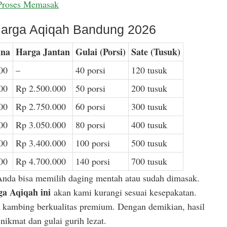
Proses Memasak
arga Aqiqah Bandung 2026
ina
Harga Jantan
Gulai (Porsi)
Sate (Tusuk)
00
–
40 porsi
120 tusuk
00
Rp 2.500.000
50 porsi
200 tusuk
00
Rp 2.750.000
60 porsi
300 tusuk
00
Rp 3.050.000
80 porsi
400 tusuk
00
Rp 3.400.000
100 porsi
500 tusuk
00
Rp 4.700.000
140 porsi
700 tusuk
Anda bisa memilih daging mentah atau sudah dimasak.
a Aqiqah ini
akan kami kurangi sesuai kesepakatan.
or kambing berkualitas premium. Dengan demikian, hasil
ikmat dan gulai gurih lezat.