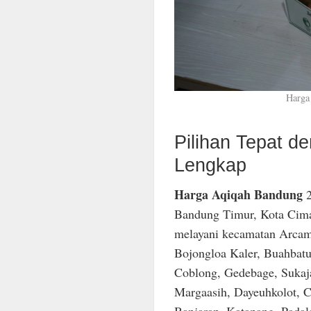
Harga
Pilihan Tepat 
Lengkap
Harga Aqiqah Bandung
2
Bandung Timur, Kota Cima
melayani kecamatan Arcam
Bojongloa Kaler, Buahbatu
Coblong, Gedebage, Sukaja
Margaasih, Dayeuhkolot, C