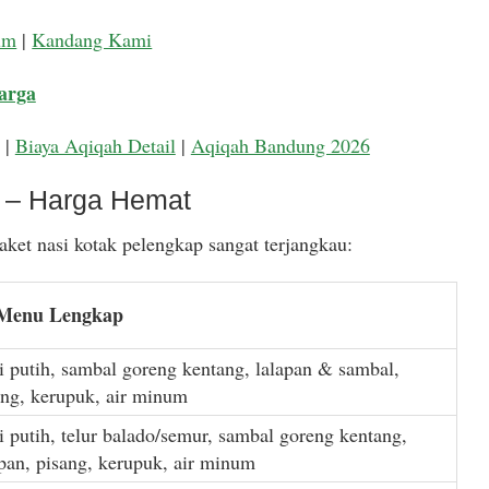
um
|
Kandang Kami
arga
|
Biaya Aqiqah Detail
|
Aqiqah Bandung 2026
k – Harga Hemat
ket nasi kotak pelengkap sangat terjangkau:
 Menu Lengkap
i putih, sambal goreng kentang, lalapan & sambal,
ang, kerupuk, air minum
i putih, telur balado/semur, sambal goreng kentang,
apan, pisang, kerupuk, air minum