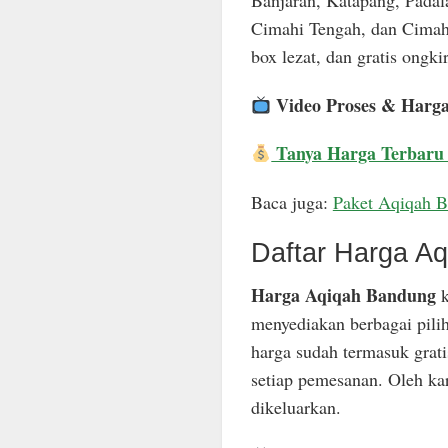
Banjaran, Katapang, Padal
Cimahi Tengah, dan Cimahi
box lezat, dan gratis ongkir
Video Proses & Harg
Tanya Harga Terbaru
Baca juga:
Paket Aqiqah 
Daftar Harga A
Harga Aqiqah Bandung
k
menyediakan berbagai pili
harga sudah termasuk grat
setiap pemesanan. Oleh ka
dikeluarkan.