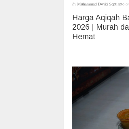
by
Muhammad Dwiki Septianto
o
Harga Aqiqah B
2026 | Murah d
Hemat