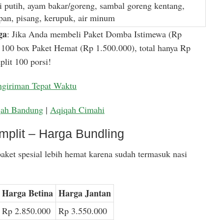
i putih, ayam bakar/goreng, sambal goreng kentang,
apan, pisang, kerupuk, air minum
ga
: Jika Anda membeli Paket Domba Istimewa (Rp
100 box Paket Hemat (Rp 1.500.000), total hanya Rp
lit 100 porsi!
ngiriman Tepat Waktu
qah Bandung
|
Aqiqah Cimahi
mplit – Harga Bundling
aket spesial lebih hemat karena sudah termasuk nasi
Harga Betina
Harga Jantan
Rp 2.850.000
Rp 3.550.000