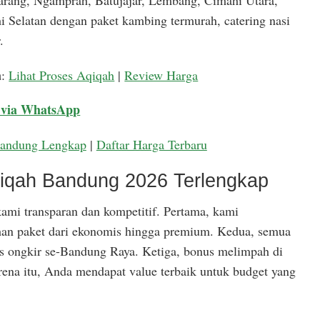
arang, Ngamprah, Batujajar, Lembang, Cimahi Utara,
 Selatan dengan paket kambing termurah, catering nasi
.
a
:
Lihat Proses Aqiqah
|
Review Harga
 via WhatsApp
Bandung Lengkap
|
Daftar Harga Terbaru
qiqah Bandung 2026 Terlengkap
ami transparan dan kompetitif. Pertama, kami
han paket dari ekonomis hingga premium. Kedua, semua
is ongkir se-Bandung Raya. Ketiga, bonus melimpah di
rena itu, Anda mendapat value terbaik untuk budget yang