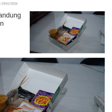
n
29/01/2026
andung
an