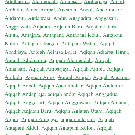
Adidharma
,
Alamendah
,
Amansari
,
Ambarjaya
,
Ambit
,
Ambulu
,
Amis
,
Ampel
,
Ancaran
,
Ancol
,
Ancolmekar
,
Andamui
,
Andapraja
,
Andir
,
Anggadita
,
Anggasari
,
Anggrawati
,
Anjatan
,
Anjatan Baru
,
Anjatan Utara
,
Anjun
,
Antajaya
,
Antapani
,
Antapani Kidul
,
Antapani
Kulon
,
Antapani Tengah
,
Antapani Wetan
,
Aqiqah
Abadijaya
,
Aqiqah Adiarsa Barat
,
Aqiqah Adiarsa Timur
,
Aqiqah Adidharma
,
Aqiqah Alamendah
,
Aqiqah
Amansari
,
Aqiqah Ambarjaya
,
Aqiqah Ambit
,
Aqiqah
Ambulu
,
Aqiqah Amis
,
Aqiqah Ampel
,
Aqiqah Ancaran
,
Aqiqah Ancol
,
Aqiqah Ancolmekar
,
Aqiqah Andamui
,
Aqiqah Andapraja
,
aqiqah andir
,
Aqiqah Anggadita
,
Aqiqah Anggasari
,
Aqiqah Anggrawati
,
Aqiqah Anjatan
,
Aqiqah Anjatan Baru
,
Aqiqah Anjatan Utara
,
Aqiqah
Anjun
,
Aqiqah Antajaya
,
aqiqah antapani
,
Aqiqah
Antapani Kidul
,
Aqiqah Antapani Kulon
,
Aqiqah