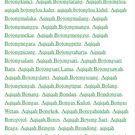
Bojongkunci
,
Aqiqah Bojonglarang
,
Aqiqah Bojongloa
,
aqiqah bojongloa kaler
,
aqiqah bojongloa kidul
,
Aqiqah
Bojongmalaka
,
Aqiqah Bojongmalang
,
Aqiqah
Bojongmanggu
,
Aqiqah Bojongmangu
,
Aqiqah
Bojongmekar
,
Aqiqah Bojongmengger
,
Aqiqah
Bojongnegara
,
Aqiqah Bojongpetir
,
Aqiqah
Bojongpicung
,
Aqiqah Bojongraharja
,
Aqiqah
Bojongsalam
,
Aqiqah Bojongsari
,
Aqiqah Bojongsari
Baru
,
Aqiqah Bojongsari Lama
,
Aqiqah Bojongsawah
,
Aqiqah Bojongslawi
,
Aqiqah Bojongsoang
,
Aqiqah
Bojongtengah
,
Aqiqah Bojongtipar
,
Aqiqah Bolang
,
Aqiqah Bonang
,
Aqiqah Bondan
,
Aqiqah Bondongan
,
Aqiqah Bongas
,
Aqiqah Bongas Kulon
,
Aqiqah Bongas
Wetan
,
Aqiqah Bongkok
,
Aqiqah Boregahindah
,
Aqiqah
Borogojol
,
Aqiqah Boros
,
Aqiqah Boyong Sari
,
Aqiqah
Braga
,
Aqiqah Bringin
,
Aqiqah Brondong
,
aqiqah