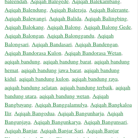
baleendah
,
Aqiqah Balegede
,
Aqiqah Balekambang
,
Aqiqah Balendung
,
Aqiqah Baleraja
,
Aqiqah Balerante
,
Aqiqah Balewangi
,
Aqiqah Balida
,
Aqiqah Balingbing
,
Aqiqah Balokang
,
Aqiqah Balong
,
Aqiqah Balong Gede
,
Aqiqah Balongan
,
Aqiqah Balonggandu
,
Aqiqah
Balongsari
,
Aqiqah Bandasari
,
Aqiqah Bandengan
,
Aqiqah Bandorasa Kulon
,
Aqiqah Bandorasa Wetan
,
aqiqah bandung
,
aqiqah bandung barat
,
aqiqah bandung
hemat
,
aqiqah bandung jawa barat
,
aqiqah bandung
kidul
,
aqiqah bandung kulon
,
aqiqah bandung raya
,
aqiqah bandung selatan
,
aqiqah bandung terbaik
,
aqiqah
bandung utara
,
aqiqah bandung wetan
,
Aqiqah
Bangbayang
,
Aqiqah Banggalamulya
,
Aqiqah Bangkaloa
Ilir
,
Aqiqah Bangodua
,
Aqiqah Bangunharja
,
Aqiqah
Bangunjaya
,
Aqiqah Bangunkarya
,
Aqiqah Bangunsari
,
Aqiqah Banjar
,
Aqiqah Banjar Sari
,
Aqiqah Banjar