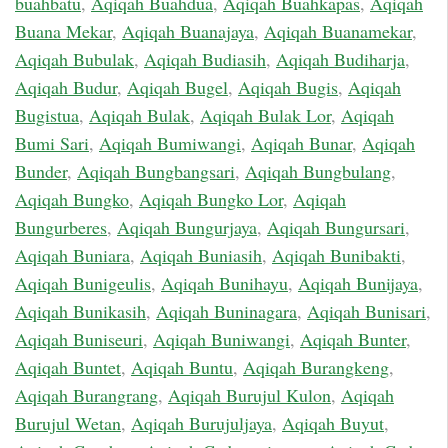
buahbatu
,
Aqiqah Buahdua
,
Aqiqah Buahkapas
,
Aqiqah
Buana Mekar
,
Aqiqah Buanajaya
,
Aqiqah Buanamekar
,
Aqiqah Bubulak
,
Aqiqah Budiasih
,
Aqiqah Budiharja
,
Aqiqah Budur
,
Aqiqah Bugel
,
Aqiqah Bugis
,
Aqiqah
Bugistua
,
Aqiqah Bulak
,
Aqiqah Bulak Lor
,
Aqiqah
Bumi Sari
,
Aqiqah Bumiwangi
,
Aqiqah Bunar
,
Aqiqah
Bunder
,
Aqiqah Bungbangsari
,
Aqiqah Bungbulang
,
Aqiqah Bungko
,
Aqiqah Bungko Lor
,
Aqiqah
Bungurberes
,
Aqiqah Bungurjaya
,
Aqiqah Bungursari
,
Aqiqah Buniara
,
Aqiqah Buniasih
,
Aqiqah Bunibakti
,
Aqiqah Bunigeulis
,
Aqiqah Bunihayu
,
Aqiqah Bunijaya
,
Aqiqah Bunikasih
,
Aqiqah Buninagara
,
Aqiqah Bunisari
,
Aqiqah Buniseuri
,
Aqiqah Buniwangi
,
Aqiqah Bunter
,
Aqiqah Buntet
,
Aqiqah Buntu
,
Aqiqah Burangkeng
,
Aqiqah Burangrang
,
Aqiqah Burujul Kulon
,
Aqiqah
Burujul Wetan
,
Aqiqah Burujuljaya
,
Aqiqah Buyut
,