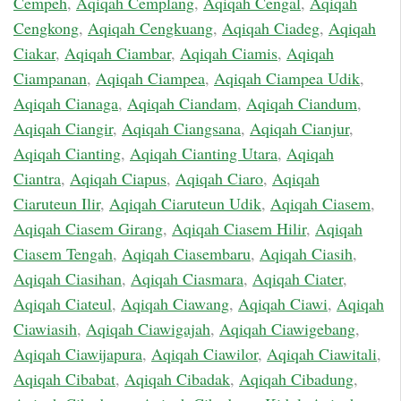
Cempeh
,
Aqiqah Cemplang
,
Aqiqah Cengal
,
Aqiqah
Cengkong
,
Aqiqah Cengkuang
,
Aqiqah Ciadeg
,
Aqiqah
Ciakar
,
Aqiqah Ciambar
,
Aqiqah Ciamis
,
Aqiqah
Ciampanan
,
Aqiqah Ciampea
,
Aqiqah Ciampea Udik
,
Aqiqah Cianaga
,
Aqiqah Ciandam
,
Aqiqah Ciandum
,
Aqiqah Ciangir
,
Aqiqah Ciangsana
,
Aqiqah Cianjur
,
Aqiqah Cianting
,
Aqiqah Cianting Utara
,
Aqiqah
Ciantra
,
Aqiqah Ciapus
,
Aqiqah Ciaro
,
Aqiqah
Ciaruteun Ilir
,
Aqiqah Ciaruteun Udik
,
Aqiqah Ciasem
,
Aqiqah Ciasem Girang
,
Aqiqah Ciasem Hilir
,
Aqiqah
Ciasem Tengah
,
Aqiqah Ciasembaru
,
Aqiqah Ciasih
,
Aqiqah Ciasihan
,
Aqiqah Ciasmara
,
Aqiqah Ciater
,
Aqiqah Ciateul
,
Aqiqah Ciawang
,
Aqiqah Ciawi
,
Aqiqah
Ciawiasih
,
Aqiqah Ciawigajah
,
Aqiqah Ciawigebang
,
Aqiqah Ciawijapura
,
Aqiqah Ciawilor
,
Aqiqah Ciawitali
,
Aqiqah Cibabat
,
Aqiqah Cibadak
,
Aqiqah Cibadung
,