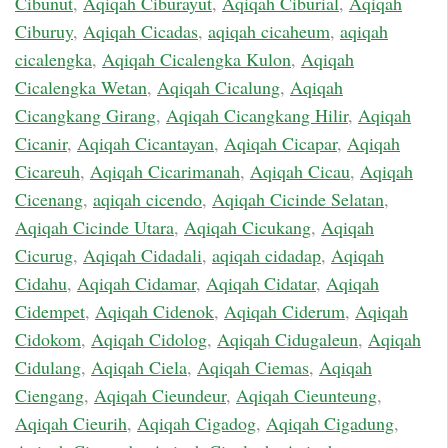
Cibunut
,
Aqiqah Ciburayut
,
Aqiqah Ciburial
,
Aqiqah
Ciburuy
,
Aqiqah Cicadas
,
aqiqah cicaheum
,
aqiqah
cicalengka
,
Aqiqah Cicalengka Kulon
,
Aqiqah
Cicalengka Wetan
,
Aqiqah Cicalung
,
Aqiqah
Cicangkang Girang
,
Aqiqah Cicangkang Hilir
,
Aqiqah
Cicanir
,
Aqiqah Cicantayan
,
Aqiqah Cicapar
,
Aqiqah
Cicareuh
,
Aqiqah Cicarimanah
,
Aqiqah Cicau
,
Aqiqah
Cicenang
,
aqiqah cicendo
,
Aqiqah Cicinde Selatan
,
Aqiqah Cicinde Utara
,
Aqiqah Cicukang
,
Aqiqah
Cicurug
,
Aqiqah Cidadali
,
aqiqah cidadap
,
Aqiqah
Cidahu
,
Aqiqah Cidamar
,
Aqiqah Cidatar
,
Aqiqah
Cidempet
,
Aqiqah Cidenok
,
Aqiqah Ciderum
,
Aqiqah
Cidokom
,
Aqiqah Cidolog
,
Aqiqah Cidugaleun
,
Aqiqah
Cidulang
,
Aqiqah Ciela
,
Aqiqah Ciemas
,
Aqiqah
Ciengang
,
Aqiqah Cieundeur
,
Aqiqah Cieunteung
,
Aqiqah Cieurih
,
Aqiqah Cigadog
,
Aqiqah Cigadung
,