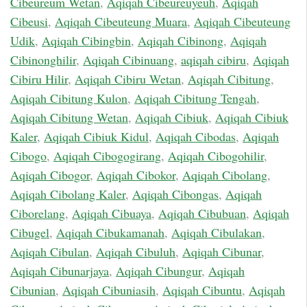
Cibeureum Wetan
,
Aqiqah Cibeureuyeuh
,
Aqiqah
Cibeusi
,
Aqiqah Cibeuteung Muara
,
Aqiqah Cibeuteung
Udik
,
Aqiqah Cibingbin
,
Aqiqah Cibinong
,
Aqiqah
Cibinonghilir
,
Aqiqah Cibinuang
,
aqiqah cibiru
,
Aqiqah
Cibiru Hilir
,
Aqiqah Cibiru Wetan
,
Aqiqah Cibitung
,
Aqiqah Cibitung Kulon
,
Aqiqah Cibitung Tengah
,
Aqiqah Cibitung Wetan
,
Aqiqah Cibiuk
,
Aqiqah Cibiuk
Kaler
,
Aqiqah Cibiuk Kidul
,
Aqiqah Cibodas
,
Aqiqah
Cibogo
,
Aqiqah Cibogogirang
,
Aqiqah Cibogohilir
,
Aqiqah Cibogor
,
Aqiqah Cibokor
,
Aqiqah Cibolang
,
Aqiqah Cibolang Kaler
,
Aqiqah Cibongas
,
Aqiqah
Ciborelang
,
Aqiqah Cibuaya
,
Aqiqah Cibubuan
,
Aqiqah
Cibugel
,
Aqiqah Cibukamanah
,
Aqiqah Cibulakan
,
Aqiqah Cibulan
,
Aqiqah Cibuluh
,
Aqiqah Cibunar
,
Aqiqah Cibunarjaya
,
Aqiqah Cibungur
,
Aqiqah
Cibunian
,
Aqiqah Cibuniasih
,
Aqiqah Cibuntu
,
Aqiqah