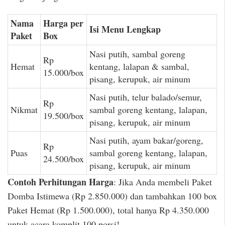
Nama
Harga per
Isi Menu Lengkap
Paket
Box
Nasi putih, sambal goreng
Rp
Hemat
kentang, lalapan & sambal,
15.000/box
pisang, kerupuk, air minum
Nasi putih, telur balado/semur,
Rp
Nikmat
sambal goreng kentang, lalapan,
19.500/box
pisang, kerupuk, air minum
Nasi putih, ayam bakar/goreng,
Rp
Puas
sambal goreng kentang, lalapan,
24.500/box
pisang, kerupuk, air minum
Contoh Perhitungan Harga
: Jika Anda membeli Paket
Domba Istimewa (Rp 2.850.000) dan tambahkan 100 box
Paket Hemat (Rp 1.500.000), total hanya Rp 4.350.000
untuk acara komplit 100 porsi!