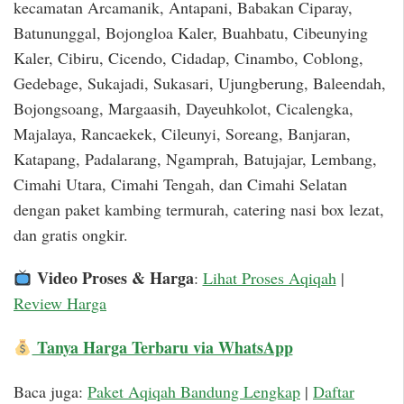
kecamatan Arcamanik, Antapani, Babakan Ciparay,
Batununggal, Bojongloa Kaler, Buahbatu, Cibeunying
Kaler, Cibiru, Cicendo, Cidadap, Cinambo, Coblong,
Gedebage, Sukajadi, Sukasari, Ujungberung, Baleendah,
Bojongsoang, Margaasih, Dayeuhkolot, Cicalengka,
Majalaya, Rancaekek, Cileunyi, Soreang, Banjaran,
Katapang, Padalarang, Ngamprah, Batujajar, Lembang,
Cimahi Utara, Cimahi Tengah, dan Cimahi Selatan
dengan paket kambing termurah, catering nasi box lezat,
dan gratis ongkir.
Video Proses & Harga
:
Lihat Proses Aqiqah
|
Review Harga
Tanya Harga Terbaru via WhatsApp
Baca juga:
Paket Aqiqah Bandung Lengkap
|
Daftar