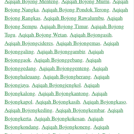
Aqiqah Bojong Menteng
,
Aqiqah Bojong Murni
,
Aqiqah
Bojong Nangka
,
Aqiqah Bojong Pondok Terong
,
Aqiqah
Bojong Rangkas
,
Aqiqah Bojong Rawalumbu
,
Aqiqah
Bojong Sempu
,
Aqiqah Bojong Timur
,
Aqiqah Bojong
Tugu
,
Aqiqah Bojong Wetan
,
Aqiqah Bojongasih
,
Aqiqah Bojongcideres
,
Aqiqah Bojongemas
,
Aqiqah
Bojonggaling
,
Aqiqah Bojonggambir
,
Aqiqah
Bojonggaok
,
Aqiqah Bojonggebang
,
Aqiqah
Bojonggedang
,
Aqiqah Bojonggenteng
,
Aqiqah
Bojonghaleuang
,
Aqiqah Bojongherang
,
Aqiqah
Bojongjaya
,
Aqiqah Bojongjengkol
,
Aqiqah
Bojongkalong
,
Aqiqah Bojongkantong
,
Aqiqah
Bojongkapol
,
Aqiqah Bojongkasih
,
Aqiqah Bojongkaso
,
Aqiqah Bojongkeding
,
Aqiqah Bojongkembar
,
Aqiqah
Bojongkerta
,
Aqiqah Bojongkokosan
,
Aqiqah
Bojongkondang
,
Aqiqah Bojongkoneng
,
Aqiqah