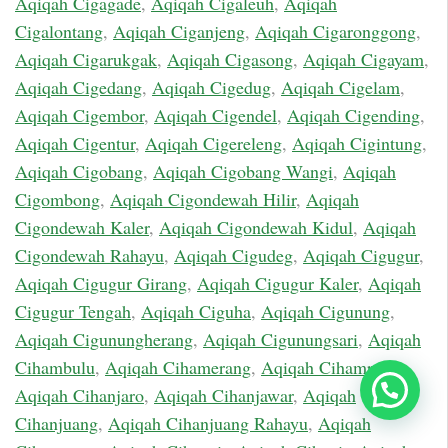
Aqiqah Cigagade
,
Aqiqah Cigaleuh
,
Aqiqah
Cigalontang
,
Aqiqah Ciganjeng
,
Aqiqah Cigaronggong
,
Aqiqah Cigarukgak
,
Aqiqah Cigasong
,
Aqiqah Cigayam
,
Aqiqah Cigedang
,
Aqiqah Cigedug
,
Aqiqah Cigelam
,
Aqiqah Cigembor
,
Aqiqah Cigendel
,
Aqiqah Cigending
,
Aqiqah Cigentur
,
Aqiqah Cigereleng
,
Aqiqah Cigintung
,
Aqiqah Cigobang
,
Aqiqah Cigobang Wangi
,
Aqiqah
Cigombong
,
Aqiqah Cigondewah Hilir
,
Aqiqah
Cigondewah Kaler
,
Aqiqah Cigondewah Kidul
,
Aqiqah
Cigondewah Rahayu
,
Aqiqah Cigudeg
,
Aqiqah Cigugur
,
Aqiqah Cigugur Girang
,
Aqiqah Cigugur Kaler
,
Aqiqah
Cigugur Tengah
,
Aqiqah Ciguha
,
Aqiqah Cigunung
,
Aqiqah Cigunungherang
,
Aqiqah Cigunungsari
,
Aqiqah
Cihambulu
,
Aqiqah Cihamerang
,
Aqiqah Cihampelas
,
Chat Sekarang
Aqiqah Cihanjaro
,
Aqiqah Cihanjawar
,
Aqiqah
Cihanjuang
,
Aqiqah Cihanjuang Rahayu
,
Aqiqah