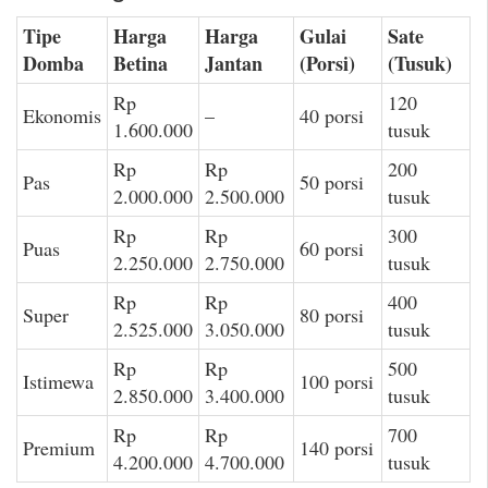
Tipe
Harga
Harga
Gulai
Sate
Domba
Betina
Jantan
(Porsi)
(Tusuk)
Rp
120
Ekonomis
–
40 porsi
1.600.000
tusuk
Rp
Rp
200
Pas
50 porsi
2.000.000
2.500.000
tusuk
Rp
Rp
300
Puas
60 porsi
2.250.000
2.750.000
tusuk
Rp
Rp
400
Super
80 porsi
2.525.000
3.050.000
tusuk
Rp
Rp
500
Istimewa
100 porsi
2.850.000
3.400.000
tusuk
Rp
Rp
700
Premium
140 porsi
4.200.000
4.700.000
tusuk