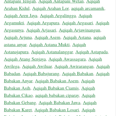
Antapani Tengah
,
Aqiqah Antapani Wetan
,
Aqiqah
Arahan Kidul
,
Aqiqah Arahan Lor
,
aqiqah arcamanik
,
Aqiqah Aren Jaya
,
Aqiqah Argalingga
,
Aqiqah
Argamukti
,
Aqiqah Argapura
,
Aqiqah Argasari
,
Aqiqah
Argasunya
,
Aqiqah Arjasari
,
Aqiqah Arjawinangun
,
Aqiqah Arjuna
,
Aqiqah Asem
,
Aqiqah Astana
,
aqiqah
astana anyar
,
Aqiqah Astana Mukti
,
Aqiqah
Astanajapura
,
Aqiqah Astanalanggar
,
Aqiqah Astapada
,
Aqiqah Atang Senjaya
,
Aqiqah Awassagara
,
Aqiqah
Awilega
,
Aqiqah Awiluar
,
Aqiqah Awirarangan
,
Aqiqah
Babadan
,
Aqiqah Babajurang
,
Aqiqah Babakan
,
Aqiqah
Babakan Anyar
,
Aqiqah Babakan Asem
,
Aqiqah
Babakan Asih
,
Aqiqah Babakan Ciamis
,
Aqiqah
Babakan Cikao
,
aqiqah babakan ciparay
,
Aqiqah
Babakan Gebang
,
Aqiqah Babakan Jawa
,
Aqiqah
Babakan Karet
,
Aqiqah Babakan Losari
,
Aqiqah