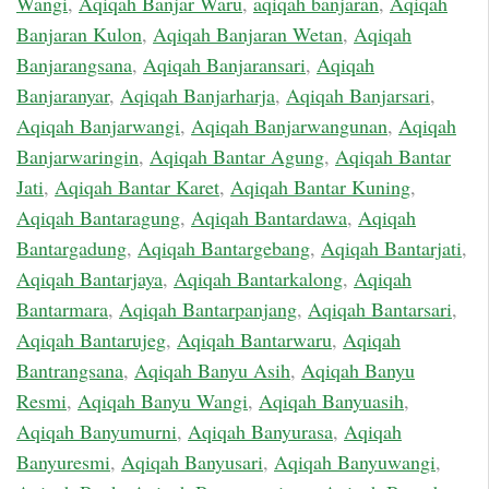
Wangi
,
Aqiqah Banjar Waru
,
aqiqah banjaran
,
Aqiqah
Banjaran Kulon
,
Aqiqah Banjaran Wetan
,
Aqiqah
Banjarangsana
,
Aqiqah Banjaransari
,
Aqiqah
Banjaranyar
,
Aqiqah Banjarharja
,
Aqiqah Banjarsari
,
Aqiqah Banjarwangi
,
Aqiqah Banjarwangunan
,
Aqiqah
Banjarwaringin
,
Aqiqah Bantar Agung
,
Aqiqah Bantar
Jati
,
Aqiqah Bantar Karet
,
Aqiqah Bantar Kuning
,
Aqiqah Bantaragung
,
Aqiqah Bantardawa
,
Aqiqah
Bantargadung
,
Aqiqah Bantargebang
,
Aqiqah Bantarjati
,
Aqiqah Bantarjaya
,
Aqiqah Bantarkalong
,
Aqiqah
Bantarmara
,
Aqiqah Bantarpanjang
,
Aqiqah Bantarsari
,
Aqiqah Bantarujeg
,
Aqiqah Bantarwaru
,
Aqiqah
Bantrangsana
,
Aqiqah Banyu Asih
,
Aqiqah Banyu
Resmi
,
Aqiqah Banyu Wangi
,
Aqiqah Banyuasih
,
Aqiqah Banyumurni
,
Aqiqah Banyurasa
,
Aqiqah
Banyuresmi
,
Aqiqah Banyusari
,
Aqiqah Banyuwangi
,