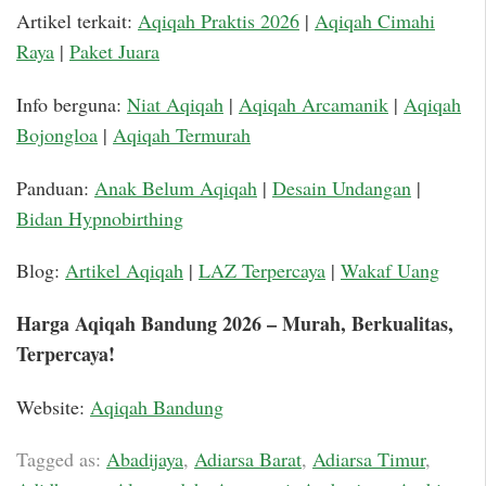
Artikel terkait:
Aqiqah Praktis 2026
|
Aqiqah Cimahi
Raya
|
Paket Juara
Info berguna:
Niat Aqiqah
|
Aqiqah Arcamanik
|
Aqiqah
Bojongloa
|
Aqiqah Termurah
Panduan:
Anak Belum Aqiqah
|
Desain Undangan
|
Bidan Hypnobirthing
Blog:
Artikel Aqiqah
|
LAZ Terpercaya
|
Wakaf Uang
Harga Aqiqah Bandung 2026 – Murah, Berkualitas,
Terpercaya!
Website:
Aqiqah Bandung
Tagged as:
Abadijaya
,
Adiarsa Barat
,
Adiarsa Timur
,