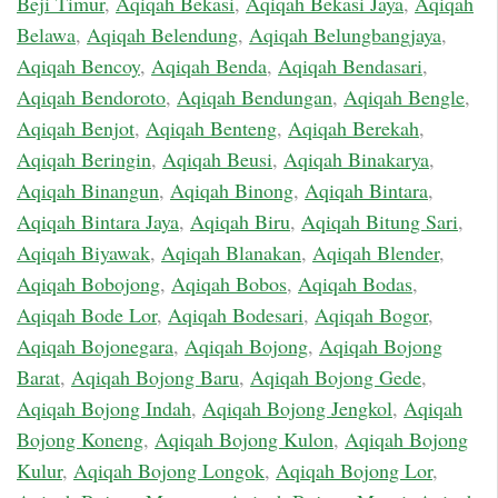
Beji Timur
,
Aqiqah Bekasi
,
Aqiqah Bekasi Jaya
,
Aqiqah
Belawa
,
Aqiqah Belendung
,
Aqiqah Belungbangjaya
,
Aqiqah Bencoy
,
Aqiqah Benda
,
Aqiqah Bendasari
,
Aqiqah Bendoroto
,
Aqiqah Bendungan
,
Aqiqah Bengle
,
Aqiqah Benjot
,
Aqiqah Benteng
,
Aqiqah Berekah
,
Aqiqah Beringin
,
Aqiqah Beusi
,
Aqiqah Binakarya
,
Aqiqah Binangun
,
Aqiqah Binong
,
Aqiqah Bintara
,
Aqiqah Bintara Jaya
,
Aqiqah Biru
,
Aqiqah Bitung Sari
,
Aqiqah Biyawak
,
Aqiqah Blanakan
,
Aqiqah Blender
,
Aqiqah Bobojong
,
Aqiqah Bobos
,
Aqiqah Bodas
,
Aqiqah Bode Lor
,
Aqiqah Bodesari
,
Aqiqah Bogor
,
Aqiqah Bojonegara
,
Aqiqah Bojong
,
Aqiqah Bojong
Barat
,
Aqiqah Bojong Baru
,
Aqiqah Bojong Gede
,
Aqiqah Bojong Indah
,
Aqiqah Bojong Jengkol
,
Aqiqah
Bojong Koneng
,
Aqiqah Bojong Kulon
,
Aqiqah Bojong
Kulur
,
Aqiqah Bojong Longok
,
Aqiqah Bojong Lor
,