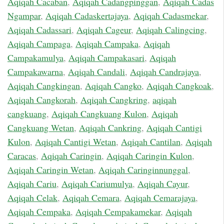
Aqiqah Cacaban
,
Aqiqah Cadangpinggan
,
Aqiqah Cadas
Ngampar
,
Aqiqah Cadaskertajaya
,
Aqiqah Cadasmekar
,
Aqiqah Cadassari
,
Aqiqah Cageur
,
Aqiqah Calingcing
,
Aqiqah Campaga
,
Aqiqah Campaka
,
Aqiqah
Campakamulya
,
Aqiqah Campakasari
,
Aqiqah
Campakawarna
,
Aqiqah Candali
,
Aqiqah Candrajaya
,
Aqiqah Cangkingan
,
Aqiqah Cangko
,
Aqiqah Cangkoak
,
Aqiqah Cangkorah
,
Aqiqah Cangkring
,
aqiqah
cangkuang
,
Aqiqah Cangkuang Kulon
,
Aqiqah
Cangkuang Wetan
,
Aqiqah Cankring
,
Aqiqah Cantigi
Kulon
,
Aqiqah Cantigi Wetan
,
Aqiqah Cantilan
,
Aqiqah
Caracas
,
Aqiqah Caringin
,
Aqiqah Caringin Kulon
,
Aqiqah Caringin Wetan
,
Aqiqah Caringinnunggal
,
Aqiqah Cariu
,
Aqiqah Cariumulya
,
Aqiqah Cayur
,
Aqiqah Celak
,
Aqiqah Cemara
,
Aqiqah Cemarajaya
,
Aqiqah Cempaka
,
Aqiqah Cempakamekar
,
Aqiqah