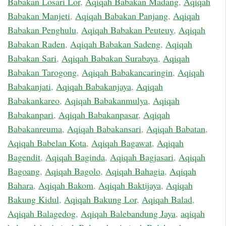
Babakan Losari Lor
,
Aqiqah Babakan Madang
,
Aqiqah
Babakan Manjeti
,
Aqiqah Babakan Panjang
,
Aqiqah
Babakan Penghulu
,
Aqiqah Babakan Peuteuy
,
Aqiqah
Babakan Raden
,
Aqiqah Babakan Sadeng
,
Aqiqah
Babakan Sari
,
Aqiqah Babakan Surabaya
,
Aqiqah
Babakan Tarogong
,
Aqiqah Babakancaringin
,
Aqiqah
Babakanjati
,
Aqiqah Babakanjaya
,
Aqiqah
Babakankareo
,
Aqiqah Babakanmulya
,
Aqiqah
Babakanpari
,
Aqiqah Babakanpasar
,
Aqiqah
Babakanreuma
,
Aqiqah Babakansari
,
Aqiqah Babatan
,
Aqiqah Babelan Kota
,
Aqiqah Bagawat
,
Aqiqah
Bagendit
,
Aqiqah Baginda
,
Aqiqah Bagjasari
,
Aqiqah
Bagoang
,
Aqiqah Bagolo
,
Aqiqah Bahagia
,
Aqiqah
Bahara
,
Aqiqah Bakom
,
Aqiqah Baktijaya
,
Aqiqah
Bakung Kidul
,
Aqiqah Bakung Lor
,
Aqiqah Balad
,
Aqiqah Balagedog
,
Aqiqah Balebandung Jaya
,
aqiqah