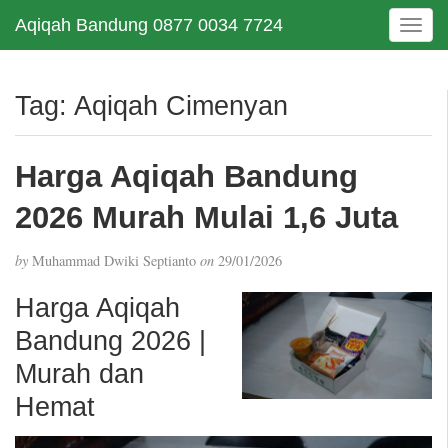
Aqiqah Bandung 0877 0034 7724
T
o
g
g
Tag:
Aqiqah Cimenyan
l
e
n
Harga Aqiqah Bandung
a
v
2026 Murah Mulai 1,6 Juta
i
g
by
Muhammad Dwiki Septianto
on
29/01/2026
a
t
Harga Aqiqah
i
Bandung 2026 |
o
n
Murah dan
Hemat