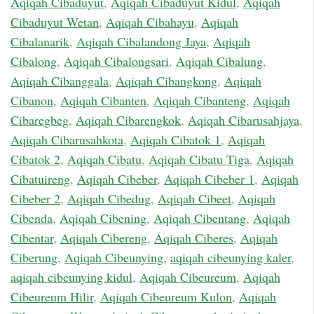
Aqiqah Cibaduyut
,
Aqiqah Cibaduyut Kidul
,
Aqiqah
Cibaduyut Wetan
,
Aqiqah Cibahayu
,
Aqiqah
Cibalanarik
,
Aqiqah Cibalandong Jaya
,
Aqiqah
Cibalong
,
Aqiqah Cibalongsari
,
Aqiqah Cibalung
,
Aqiqah Cibanggala
,
Aqiqah Cibangkong
,
Aqiqah
Cibanon
,
Aqiqah Cibanten
,
Aqiqah Cibanteng
,
Aqiqah
Cibaregbeg
,
Aqiqah Cibarengkok
,
Aqiqah Cibarusahjaya
,
Aqiqah Cibarusahkota
,
Aqiqah Cibatok 1
,
Aqiqah
Cibatok 2
,
Aqiqah Cibatu
,
Aqiqah Cibatu Tiga
,
Aqiqah
Cibatuireng
,
Aqiqah Cibeber
,
Aqiqah Cibeber 1
,
Aqiqah
Cibeber 2
,
Aqiqah Cibedug
,
Aqiqah Cibeet
,
Aqiqah
Cibenda
,
Aqiqah Cibening
,
Aqiqah Cibentang
,
Aqiqah
Cibentar
,
Aqiqah Cibereng
,
Aqiqah Ciberes
,
Aqiqah
Ciberung
,
Aqiqah Cibeunying
,
aqiqah cibeunying kaler
,
aqiqah cibeunying kidul
,
Aqiqah Cibeureum
,
Aqiqah
Cibeureum Hilir
,
Aqiqah Cibeureum Kulon
,
Aqiqah