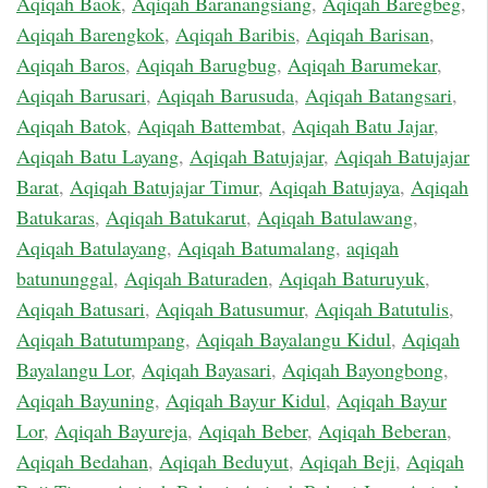
Aqiqah Baok
,
Aqiqah Baranangsiang
,
Aqiqah Baregbeg
,
Aqiqah Barengkok
,
Aqiqah Baribis
,
Aqiqah Barisan
,
Aqiqah Baros
,
Aqiqah Barugbug
,
Aqiqah Barumekar
,
Aqiqah Barusari
,
Aqiqah Barusuda
,
Aqiqah Batangsari
,
Aqiqah Batok
,
Aqiqah Battembat
,
Aqiqah Batu Jajar
,
Aqiqah Batu Layang
,
Aqiqah Batujajar
,
Aqiqah Batujajar
Barat
,
Aqiqah Batujajar Timur
,
Aqiqah Batujaya
,
Aqiqah
Batukaras
,
Aqiqah Batukarut
,
Aqiqah Batulawang
,
Aqiqah Batulayang
,
Aqiqah Batumalang
,
aqiqah
batununggal
,
Aqiqah Baturaden
,
Aqiqah Baturuyuk
,
Aqiqah Batusari
,
Aqiqah Batusumur
,
Aqiqah Batutulis
,
Aqiqah Batutumpang
,
Aqiqah Bayalangu Kidul
,
Aqiqah
Bayalangu Lor
,
Aqiqah Bayasari
,
Aqiqah Bayongbong
,
Aqiqah Bayuning
,
Aqiqah Bayur Kidul
,
Aqiqah Bayur
Lor
,
Aqiqah Bayureja
,
Aqiqah Beber
,
Aqiqah Beberan
,
Aqiqah Bedahan
,
Aqiqah Beduyut
,
Aqiqah Beji
,
Aqiqah