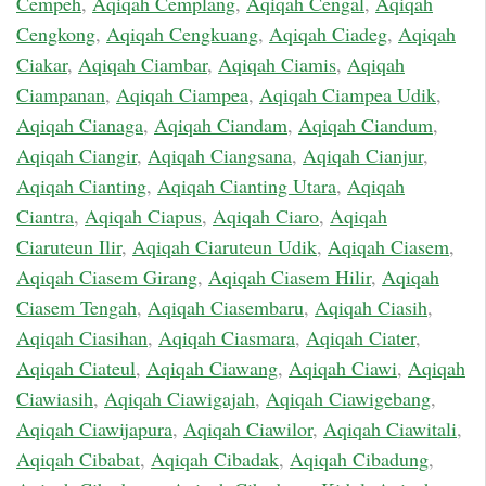
Cempeh
,
Aqiqah Cemplang
,
Aqiqah Cengal
,
Aqiqah
Cengkong
,
Aqiqah Cengkuang
,
Aqiqah Ciadeg
,
Aqiqah
Ciakar
,
Aqiqah Ciambar
,
Aqiqah Ciamis
,
Aqiqah
Ciampanan
,
Aqiqah Ciampea
,
Aqiqah Ciampea Udik
,
Aqiqah Cianaga
,
Aqiqah Ciandam
,
Aqiqah Ciandum
,
Aqiqah Ciangir
,
Aqiqah Ciangsana
,
Aqiqah Cianjur
,
Aqiqah Cianting
,
Aqiqah Cianting Utara
,
Aqiqah
Ciantra
,
Aqiqah Ciapus
,
Aqiqah Ciaro
,
Aqiqah
Ciaruteun Ilir
,
Aqiqah Ciaruteun Udik
,
Aqiqah Ciasem
,
Aqiqah Ciasem Girang
,
Aqiqah Ciasem Hilir
,
Aqiqah
Ciasem Tengah
,
Aqiqah Ciasembaru
,
Aqiqah Ciasih
,
Aqiqah Ciasihan
,
Aqiqah Ciasmara
,
Aqiqah Ciater
,
Aqiqah Ciateul
,
Aqiqah Ciawang
,
Aqiqah Ciawi
,
Aqiqah
Ciawiasih
,
Aqiqah Ciawigajah
,
Aqiqah Ciawigebang
,
Aqiqah Ciawijapura
,
Aqiqah Ciawilor
,
Aqiqah Ciawitali
,
Aqiqah Cibabat
,
Aqiqah Cibadak
,
Aqiqah Cibadung
,