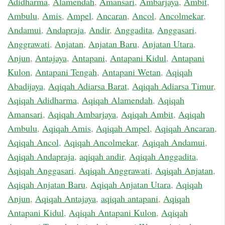
Adidharma
,
Alamendah
,
Amansari
,
Ambarjaya
,
Ambit
,
Ambulu
,
Amis
,
Ampel
,
Ancaran
,
Ancol
,
Ancolmekar
,
Andamui
,
Andapraja
,
Andir
,
Anggadita
,
Anggasari
,
Anggrawati
,
Anjatan
,
Anjatan Baru
,
Anjatan Utara
,
Anjun
,
Antajaya
,
Antapani
,
Antapani Kidul
,
Antapani
Kulon
,
Antapani Tengah
,
Antapani Wetan
,
Aqiqah
Abadijaya
,
Aqiqah Adiarsa Barat
,
Aqiqah Adiarsa Timur
,
Aqiqah Adidharma
,
Aqiqah Alamendah
,
Aqiqah
Amansari
,
Aqiqah Ambarjaya
,
Aqiqah Ambit
,
Aqiqah
Ambulu
,
Aqiqah Amis
,
Aqiqah Ampel
,
Aqiqah Ancaran
,
Aqiqah Ancol
,
Aqiqah Ancolmekar
,
Aqiqah Andamui
,
Aqiqah Andapraja
,
aqiqah andir
,
Aqiqah Anggadita
,
Aqiqah Anggasari
,
Aqiqah Anggrawati
,
Aqiqah Anjatan
,
Aqiqah Anjatan Baru
,
Aqiqah Anjatan Utara
,
Aqiqah
Anjun
,
Aqiqah Antajaya
,
aqiqah antapani
,
Aqiqah
Antapani Kidul
,
Aqiqah Antapani Kulon
,
Aqiqah