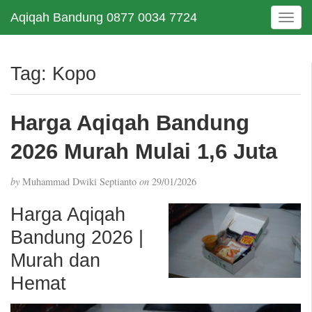
Aqiqah Bandung 0877 0034 7724
T
o
g
g
Tag:
Kopo
l
e
n
Harga Aqiqah Bandung
a
v
2026 Murah Mulai 1,6 Juta
i
g
by
Muhammad Dwiki Septianto
on
29/01/2026
a
t
Harga Aqiqah
i
Bandung 2026 |
o
n
Murah dan
Hemat