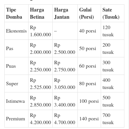
Tipe
Harga
Harga
Gulai
Sate
Domba
Betina
Jantan
(Porsi)
(Tusuk)
Rp
120
Ekonomis
–
40 porsi
1.600.000
tusuk
Rp
Rp
200
Pas
50 porsi
2.000.000
2.500.000
tusuk
Rp
Rp
300
Puas
60 porsi
2.250.000
2.750.000
tusuk
Rp
Rp
400
Super
80 porsi
2.525.000
3.050.000
tusuk
Rp
Rp
500
Istimewa
100 porsi
2.850.000
3.400.000
tusuk
Rp
Rp
700
Premium
140 porsi
4.200.000
4.700.000
tusuk