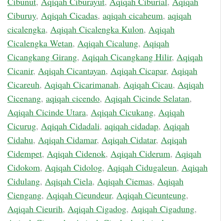
Cibunut
,
Aqiqah Ciburayut
,
Aqiqah Ciburial
,
Aqiqah
Ciburuy
,
Aqiqah Cicadas
,
aqiqah cicaheum
,
aqiqah
cicalengka
,
Aqiqah Cicalengka Kulon
,
Aqiqah
Cicalengka Wetan
,
Aqiqah Cicalung
,
Aqiqah
Cicangkang Girang
,
Aqiqah Cicangkang Hilir
,
Aqiqah
Cicanir
,
Aqiqah Cicantayan
,
Aqiqah Cicapar
,
Aqiqah
Cicareuh
,
Aqiqah Cicarimanah
,
Aqiqah Cicau
,
Aqiqah
Cicenang
,
aqiqah cicendo
,
Aqiqah Cicinde Selatan
,
Aqiqah Cicinde Utara
,
Aqiqah Cicukang
,
Aqiqah
Cicurug
,
Aqiqah Cidadali
,
aqiqah cidadap
,
Aqiqah
Cidahu
,
Aqiqah Cidamar
,
Aqiqah Cidatar
,
Aqiqah
Cidempet
,
Aqiqah Cidenok
,
Aqiqah Ciderum
,
Aqiqah
Cidokom
,
Aqiqah Cidolog
,
Aqiqah Cidugaleun
,
Aqiqah
Cidulang
,
Aqiqah Ciela
,
Aqiqah Ciemas
,
Aqiqah
Ciengang
,
Aqiqah Cieundeur
,
Aqiqah Cieunteung
,
Aqiqah Cieurih
,
Aqiqah Cigadog
,
Aqiqah Cigadung
,