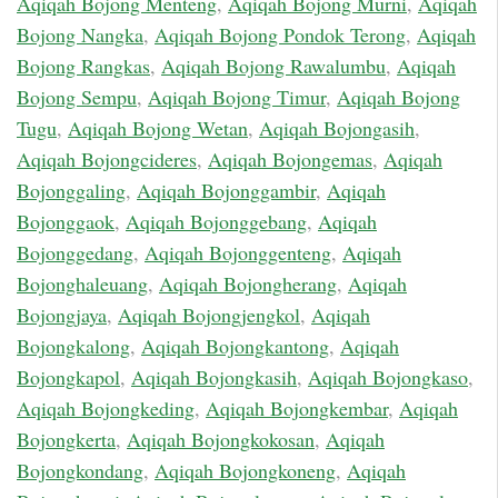
Aqiqah Bojong Menteng
,
Aqiqah Bojong Murni
,
Aqiqah
Bojong Nangka
,
Aqiqah Bojong Pondok Terong
,
Aqiqah
Bojong Rangkas
,
Aqiqah Bojong Rawalumbu
,
Aqiqah
Bojong Sempu
,
Aqiqah Bojong Timur
,
Aqiqah Bojong
Tugu
,
Aqiqah Bojong Wetan
,
Aqiqah Bojongasih
,
Aqiqah Bojongcideres
,
Aqiqah Bojongemas
,
Aqiqah
Bojonggaling
,
Aqiqah Bojonggambir
,
Aqiqah
Bojonggaok
,
Aqiqah Bojonggebang
,
Aqiqah
Bojonggedang
,
Aqiqah Bojonggenteng
,
Aqiqah
Bojonghaleuang
,
Aqiqah Bojongherang
,
Aqiqah
Bojongjaya
,
Aqiqah Bojongjengkol
,
Aqiqah
Bojongkalong
,
Aqiqah Bojongkantong
,
Aqiqah
Bojongkapol
,
Aqiqah Bojongkasih
,
Aqiqah Bojongkaso
,
Aqiqah Bojongkeding
,
Aqiqah Bojongkembar
,
Aqiqah
Bojongkerta
,
Aqiqah Bojongkokosan
,
Aqiqah
Bojongkondang
,
Aqiqah Bojongkoneng
,
Aqiqah