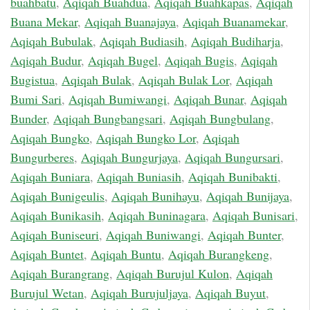
buahbatu
,
Aqiqah Buahdua
,
Aqiqah Buahkapas
,
Aqiqah
Buana Mekar
,
Aqiqah Buanajaya
,
Aqiqah Buanamekar
,
Aqiqah Bubulak
,
Aqiqah Budiasih
,
Aqiqah Budiharja
,
Aqiqah Budur
,
Aqiqah Bugel
,
Aqiqah Bugis
,
Aqiqah
Bugistua
,
Aqiqah Bulak
,
Aqiqah Bulak Lor
,
Aqiqah
Bumi Sari
,
Aqiqah Bumiwangi
,
Aqiqah Bunar
,
Aqiqah
Bunder
,
Aqiqah Bungbangsari
,
Aqiqah Bungbulang
,
Aqiqah Bungko
,
Aqiqah Bungko Lor
,
Aqiqah
Bungurberes
,
Aqiqah Bungurjaya
,
Aqiqah Bungursari
,
Aqiqah Buniara
,
Aqiqah Buniasih
,
Aqiqah Bunibakti
,
Aqiqah Bunigeulis
,
Aqiqah Bunihayu
,
Aqiqah Bunijaya
,
Aqiqah Bunikasih
,
Aqiqah Buninagara
,
Aqiqah Bunisari
,
Aqiqah Buniseuri
,
Aqiqah Buniwangi
,
Aqiqah Bunter
,
Aqiqah Buntet
,
Aqiqah Buntu
,
Aqiqah Burangkeng
,
Aqiqah Burangrang
,
Aqiqah Burujul Kulon
,
Aqiqah
Burujul Wetan
,
Aqiqah Burujuljaya
,
Aqiqah Buyut
,