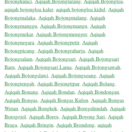
Bojongkunci
,
Aqiqah Bojonglarang
,
Aqiqah Bojongloa
,
aqiqah bojongloa kaler
,
aqiqah bojongloa kidul
,
Aqiqah
Bojongmalaka
,
Aqiqah Bojongmalang
,
Aqiqah
Bojongmanggu
,
Aqiqah Bojongmangu
,
Aqiqah
Bojongmekar
,
Aqiqah Bojongmengger
,
Aqiqah
Bojongnegara
,
Aqiqah Bojongpetir
,
Aqiqah
Bojongpicung
,
Aqiqah Bojongraharja
,
Aqiqah
Bojongsalam
,
Aqiqah Bojongsari
,
Aqiqah Bojongsari
Baru
,
Aqiqah Bojongsari Lama
,
Aqiqah Bojongsawah
,
Aqiqah Bojongslawi
,
Aqiqah Bojongsoang
,
Aqiqah
Bojongtengah
,
Aqiqah Bojongtipar
,
Aqiqah Bolang
,
Aqiqah Bonang
,
Aqiqah Bondan
,
Aqiqah Bondongan
,
Aqiqah Bongas
,
Aqiqah Bongas Kulon
,
Aqiqah Bongas
Wetan
,
Aqiqah Bongkok
,
Aqiqah Boregahindah
,
Aqiqah
Borogojol
,
Aqiqah Boros
,
Aqiqah Boyong Sari
,
Aqiqah
Braga
,
Aqiqah Bringin
,
Aqiqah Brondong
,
aqiqah