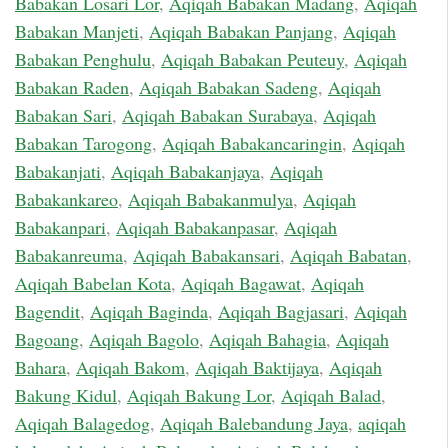
Babakan Losari Lor
,
Aqiqah Babakan Madang
,
Aqiqah
Babakan Manjeti
,
Aqiqah Babakan Panjang
,
Aqiqah
Babakan Penghulu
,
Aqiqah Babakan Peuteuy
,
Aqiqah
Babakan Raden
,
Aqiqah Babakan Sadeng
,
Aqiqah
Babakan Sari
,
Aqiqah Babakan Surabaya
,
Aqiqah
Babakan Tarogong
,
Aqiqah Babakancaringin
,
Aqiqah
Babakanjati
,
Aqiqah Babakanjaya
,
Aqiqah
Babakankareo
,
Aqiqah Babakanmulya
,
Aqiqah
Babakanpari
,
Aqiqah Babakanpasar
,
Aqiqah
Babakanreuma
,
Aqiqah Babakansari
,
Aqiqah Babatan
,
Aqiqah Babelan Kota
,
Aqiqah Bagawat
,
Aqiqah
Bagendit
,
Aqiqah Baginda
,
Aqiqah Bagjasari
,
Aqiqah
Bagoang
,
Aqiqah Bagolo
,
Aqiqah Bahagia
,
Aqiqah
Bahara
,
Aqiqah Bakom
,
Aqiqah Baktijaya
,
Aqiqah
Bakung Kidul
,
Aqiqah Bakung Lor
,
Aqiqah Balad
,
Aqiqah Balagedog
,
Aqiqah Balebandung Jaya
,
aqiqah