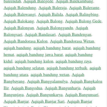
baleendah
,
Aqiqah Balegede
,
Aqiqah Balekambang
,
Aqiqah Balendung
,
Aqiqah Baleraja
,
Aqiqah Balerante
,
Aqiqah Balewangi
,
Aqiqah Balida
,
Aqiqah Balingbing
,
Aqiqah Balokang
,
Aqiqah Balong
,
Aqiqah Balong Gede
,
Aqiqah Balongan
,
Aqiqah Balonggandu
,
Aqiqah
Balongsari
,
Aqiqah Bandasari
,
Aqiqah Bandengan
,
Aqiqah Bandorasa Kulon
,
Aqiqah Bandorasa Wetan
,
aqiqah bandung
,
aqiqah bandung barat
,
aqiqah bandung
hemat
,
aqiqah bandung jawa barat
,
aqiqah bandung
kidul
,
aqiqah bandung kulon
,
aqiqah bandung raya
,
aqiqah bandung selatan
,
aqiqah bandung terbaik
,
aqiqah
bandung utara
,
aqiqah bandung wetan
,
Aqiqah
Bangbayang
,
Aqiqah Banggalamulya
,
Aqiqah Bangkaloa
Ilir
,
Aqiqah Bangodua
,
Aqiqah Bangunharja
,
Aqiqah
Bangunjaya
,
Aqiqah Bangunkarya
,
Aqiqah Bangunsari
,
Aqiqah Banjar
,
Aqiqah Banjar Sari
,
Aqiqah Banjar