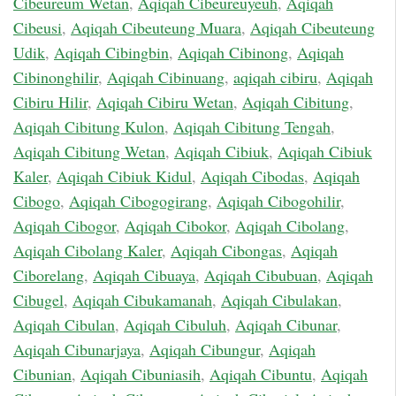
Cibeureum Wetan
,
Aqiqah Cibeureuyeuh
,
Aqiqah
Cibeusi
,
Aqiqah Cibeuteung Muara
,
Aqiqah Cibeuteung
Udik
,
Aqiqah Cibingbin
,
Aqiqah Cibinong
,
Aqiqah
Cibinonghilir
,
Aqiqah Cibinuang
,
aqiqah cibiru
,
Aqiqah
Cibiru Hilir
,
Aqiqah Cibiru Wetan
,
Aqiqah Cibitung
,
Aqiqah Cibitung Kulon
,
Aqiqah Cibitung Tengah
,
Aqiqah Cibitung Wetan
,
Aqiqah Cibiuk
,
Aqiqah Cibiuk
Kaler
,
Aqiqah Cibiuk Kidul
,
Aqiqah Cibodas
,
Aqiqah
Cibogo
,
Aqiqah Cibogogirang
,
Aqiqah Cibogohilir
,
Aqiqah Cibogor
,
Aqiqah Cibokor
,
Aqiqah Cibolang
,
Aqiqah Cibolang Kaler
,
Aqiqah Cibongas
,
Aqiqah
Ciborelang
,
Aqiqah Cibuaya
,
Aqiqah Cibubuan
,
Aqiqah
Cibugel
,
Aqiqah Cibukamanah
,
Aqiqah Cibulakan
,
Aqiqah Cibulan
,
Aqiqah Cibuluh
,
Aqiqah Cibunar
,
Aqiqah Cibunarjaya
,
Aqiqah Cibungur
,
Aqiqah
Cibunian
,
Aqiqah Cibuniasih
,
Aqiqah Cibuntu
,
Aqiqah