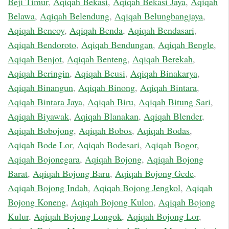
Beji Timur
,
Aqiqah Bekasi
,
Aqiqah Bekasi Jaya
,
Aqiqah
Belawa
,
Aqiqah Belendung
,
Aqiqah Belungbangjaya
,
Aqiqah Bencoy
,
Aqiqah Benda
,
Aqiqah Bendasari
,
Aqiqah Bendoroto
,
Aqiqah Bendungan
,
Aqiqah Bengle
,
Aqiqah Benjot
,
Aqiqah Benteng
,
Aqiqah Berekah
,
Aqiqah Beringin
,
Aqiqah Beusi
,
Aqiqah Binakarya
,
Aqiqah Binangun
,
Aqiqah Binong
,
Aqiqah Bintara
,
Aqiqah Bintara Jaya
,
Aqiqah Biru
,
Aqiqah Bitung Sari
,
Aqiqah Biyawak
,
Aqiqah Blanakan
,
Aqiqah Blender
,
Aqiqah Bobojong
,
Aqiqah Bobos
,
Aqiqah Bodas
,
Aqiqah Bode Lor
,
Aqiqah Bodesari
,
Aqiqah Bogor
,
Aqiqah Bojonegara
,
Aqiqah Bojong
,
Aqiqah Bojong
Barat
,
Aqiqah Bojong Baru
,
Aqiqah Bojong Gede
,
Aqiqah Bojong Indah
,
Aqiqah Bojong Jengkol
,
Aqiqah
Bojong Koneng
,
Aqiqah Bojong Kulon
,
Aqiqah Bojong
Kulur
,
Aqiqah Bojong Longok
,
Aqiqah Bojong Lor
,