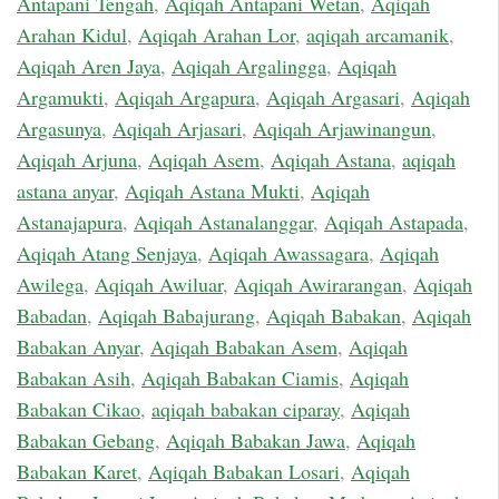
Antapani Tengah
,
Aqiqah Antapani Wetan
,
Aqiqah
Arahan Kidul
,
Aqiqah Arahan Lor
,
aqiqah arcamanik
,
Aqiqah Aren Jaya
,
Aqiqah Argalingga
,
Aqiqah
Argamukti
,
Aqiqah Argapura
,
Aqiqah Argasari
,
Aqiqah
Argasunya
,
Aqiqah Arjasari
,
Aqiqah Arjawinangun
,
Aqiqah Arjuna
,
Aqiqah Asem
,
Aqiqah Astana
,
aqiqah
astana anyar
,
Aqiqah Astana Mukti
,
Aqiqah
Astanajapura
,
Aqiqah Astanalanggar
,
Aqiqah Astapada
,
Aqiqah Atang Senjaya
,
Aqiqah Awassagara
,
Aqiqah
Awilega
,
Aqiqah Awiluar
,
Aqiqah Awirarangan
,
Aqiqah
Babadan
,
Aqiqah Babajurang
,
Aqiqah Babakan
,
Aqiqah
Babakan Anyar
,
Aqiqah Babakan Asem
,
Aqiqah
Babakan Asih
,
Aqiqah Babakan Ciamis
,
Aqiqah
Babakan Cikao
,
aqiqah babakan ciparay
,
Aqiqah
Babakan Gebang
,
Aqiqah Babakan Jawa
,
Aqiqah
Babakan Karet
,
Aqiqah Babakan Losari
,
Aqiqah