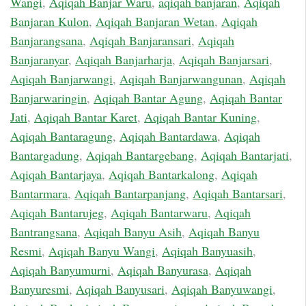
Wangi
,
Aqiqah Banjar Waru
,
aqiqah banjaran
,
Aqiqah
Banjaran Kulon
,
Aqiqah Banjaran Wetan
,
Aqiqah
Banjarangsana
,
Aqiqah Banjaransari
,
Aqiqah
Banjaranyar
,
Aqiqah Banjarharja
,
Aqiqah Banjarsari
,
Aqiqah Banjarwangi
,
Aqiqah Banjarwangunan
,
Aqiqah
Banjarwaringin
,
Aqiqah Bantar Agung
,
Aqiqah Bantar
Jati
,
Aqiqah Bantar Karet
,
Aqiqah Bantar Kuning
,
Aqiqah Bantaragung
,
Aqiqah Bantardawa
,
Aqiqah
Bantargadung
,
Aqiqah Bantargebang
,
Aqiqah Bantarjati
,
Aqiqah Bantarjaya
,
Aqiqah Bantarkalong
,
Aqiqah
Bantarmara
,
Aqiqah Bantarpanjang
,
Aqiqah Bantarsari
,
Aqiqah Bantarujeg
,
Aqiqah Bantarwaru
,
Aqiqah
Bantrangsana
,
Aqiqah Banyu Asih
,
Aqiqah Banyu
Resmi
,
Aqiqah Banyu Wangi
,
Aqiqah Banyuasih
,
Aqiqah Banyumurni
,
Aqiqah Banyurasa
,
Aqiqah
Banyuresmi
,
Aqiqah Banyusari
,
Aqiqah Banyuwangi
,