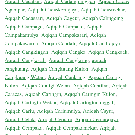
Aqiqah Cacaban
,
Aqiqah Cadangpinggan
,
Aqiqah Cadas
Ngampar
,
Aqiqah Cadaskertajaya
,
Aqiqah Cadasmekar
,
Aqiqah Cadassari
,
Aqiqah Cageur
,
Aqiqah Calingcing
,
Aqiqah Campaga
,
Aqiqah Campaka
,
Aqiqah
Campakamulya
,
Aqiqah Campakasari
,
Aqiqah
Campakawarna
,
Aqiqah Candali
,
Aqiqah Candrajaya
,
Aqiqah Cangkingan
,
Aqiqah Cangko
,
Aqiqah Cangkoak
,
Aqiqah Cangkorah
,
Aqiqah Cangkring
,
aqiqah
cangkuang
,
Aqiqah Cangkuang Kulon
,
Aqiqah
Cangkuang Wetan
,
Aqiqah Cankring
,
Aqiqah Cantigi
Kulon
,
Aqiqah Cantigi Wetan
,
Aqiqah Cantilan
,
Aqiqah
Caracas
,
Aqiqah Caringin
,
Aqiqah Caringin Kulon
,
Aqiqah Caringin Wetan
,
Aqiqah Caringinnunggal
,
Aqiqah Cariu
,
Aqiqah Cariumulya
,
Aqiqah Cayur
,
Aqiqah Celak
,
Aqiqah Cemara
,
Aqiqah Cemarajaya
,
Aqiqah Cempaka
,
Aqiqah Cempakamekar
,
Aqiqah