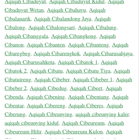
Aqiqah Cibaduyut
,
Aqiqah Cibaduyut Kidul
,
Aqiqah
Cibaduyut Wetan
,
Aqiqah Cibahayu
,
Aqiqah
Cibalanarik
,
Aqiqah Cibalandong Jaya
,
Aqiqah
Cibalong
,
Aqiqah Cibalongsari
,
Aqiqah Cibalung
,
Aqiqah Cibanggala
,
Aqiqah Cibangkong
,
Aqiqah
Cibanon
,
Aqiqah Cibanten
,
Aqiqah Cibanteng
,
Aqiqah
Cibaregbeg
,
Aqiqah Cibarengkok
,
Aqiqah Cibarusahjaya
,
Aqiqah Cibarusahkota
,
Aqiqah Cibatok 1
,
Aqiqah
Cibatok 2
,
Aqiqah Cibatu
,
Aqiqah Cibatu Tiga
,
Aqiqah
Cibatuireng
,
Aqiqah Cibeber
,
Aqiqah Cibeber 1
,
Aqiqah
Cibeber 2
,
Aqiqah Cibedug
,
Aqiqah Cibeet
,
Aqiqah
Cibenda
,
Aqiqah Cibening
,
Aqiqah Cibentang
,
Aqiqah
Cibentar
,
Aqiqah Cibereng
,
Aqiqah Ciberes
,
Aqiqah
Ciberung
,
Aqiqah Cibeunying
,
aqiqah cibeunying kaler
,
aqiqah cibeunying kidul
,
Aqiqah Cibeureum
,
Aqiqah
Cibeureum Hilir
,
Aqiqah Cibeureum Kulon
,
Aqiqah