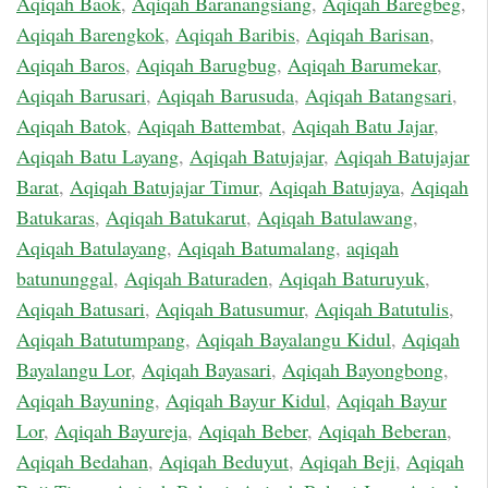
Aqiqah Baok
,
Aqiqah Baranangsiang
,
Aqiqah Baregbeg
,
Aqiqah Barengkok
,
Aqiqah Baribis
,
Aqiqah Barisan
,
Aqiqah Baros
,
Aqiqah Barugbug
,
Aqiqah Barumekar
,
Aqiqah Barusari
,
Aqiqah Barusuda
,
Aqiqah Batangsari
,
Aqiqah Batok
,
Aqiqah Battembat
,
Aqiqah Batu Jajar
,
Aqiqah Batu Layang
,
Aqiqah Batujajar
,
Aqiqah Batujajar
Barat
,
Aqiqah Batujajar Timur
,
Aqiqah Batujaya
,
Aqiqah
Batukaras
,
Aqiqah Batukarut
,
Aqiqah Batulawang
,
Aqiqah Batulayang
,
Aqiqah Batumalang
,
aqiqah
batununggal
,
Aqiqah Baturaden
,
Aqiqah Baturuyuk
,
Aqiqah Batusari
,
Aqiqah Batusumur
,
Aqiqah Batutulis
,
Aqiqah Batutumpang
,
Aqiqah Bayalangu Kidul
,
Aqiqah
Bayalangu Lor
,
Aqiqah Bayasari
,
Aqiqah Bayongbong
,
Aqiqah Bayuning
,
Aqiqah Bayur Kidul
,
Aqiqah Bayur
Lor
,
Aqiqah Bayureja
,
Aqiqah Beber
,
Aqiqah Beberan
,
Aqiqah Bedahan
,
Aqiqah Beduyut
,
Aqiqah Beji
,
Aqiqah