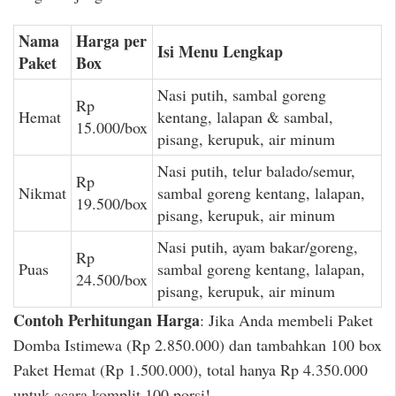
Nama
Harga per
Isi Menu Lengkap
Paket
Box
Nasi putih, sambal goreng
Rp
Hemat
kentang, lalapan & sambal,
15.000/box
pisang, kerupuk, air minum
Nasi putih, telur balado/semur,
Rp
Nikmat
sambal goreng kentang, lalapan,
19.500/box
pisang, kerupuk, air minum
Nasi putih, ayam bakar/goreng,
Rp
Puas
sambal goreng kentang, lalapan,
24.500/box
pisang, kerupuk, air minum
Contoh Perhitungan Harga
: Jika Anda membeli Paket
Domba Istimewa (Rp 2.850.000) dan tambahkan 100 box
Paket Hemat (Rp 1.500.000), total hanya Rp 4.350.000
untuk acara komplit 100 porsi!