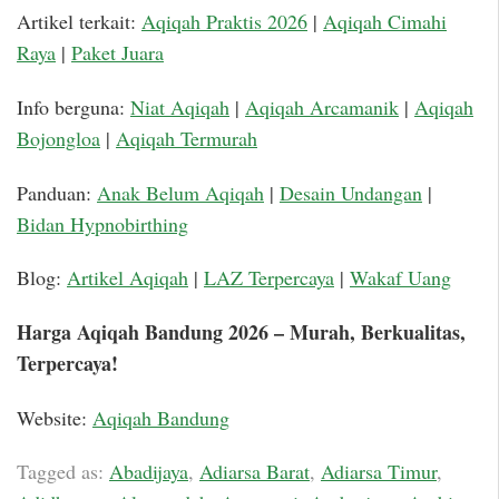
Artikel terkait:
Aqiqah Praktis 2026
|
Aqiqah Cimahi
Raya
|
Paket Juara
Info berguna:
Niat Aqiqah
|
Aqiqah Arcamanik
|
Aqiqah
Bojongloa
|
Aqiqah Termurah
Panduan:
Anak Belum Aqiqah
|
Desain Undangan
|
Bidan Hypnobirthing
Blog:
Artikel Aqiqah
|
LAZ Terpercaya
|
Wakaf Uang
Harga Aqiqah Bandung 2026 – Murah, Berkualitas,
Terpercaya!
Website:
Aqiqah Bandung
Tagged as:
Abadijaya
,
Adiarsa Barat
,
Adiarsa Timur
,