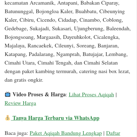
kecamatan Arcamanik, Antapani, Babakan Ciparay,
Batununggal, Bojongloa Kaler, Buahbatu, Cibeunying
Kaler, Cibiru, Cicendo, Cidadap, Cinambo, Coblong,
Gedebage, Sukajadi, Sukasari, Ujungberung, Baleendah,
Bojongsoang, Margaasih, Dayeuhkolot, Cicalengka,
Majalaya, Rancaekek, Cileunyi, Soreang, Banjaran,
Katapang, Padalarang, Ngamprah, Batujajar, Lembang,
Cimahi Utara, Cimahi Tengah, dan Cimahi Selatan
dengan paket kambing termurah, catering nasi box lezat,
dan gratis ongkir.
Video Proses & Harga
:
Lihat Proses Aqiqah
|
Review Harga
Tanya Harga Terbaru via WhatsApp
Baca juga:
Paket Aqiqah Bandung Lengkap
|
Daftar