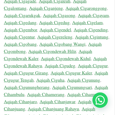
Aqiqah Cigagade
,
Aqiqah Cigaleuh
,
Aqiqah
Cigalontang
,
Aqiqah Ciganjeng
,
Aqiqah Cigaronggong
,
Aqiqah Cigarukgak
,
Aqiqah Cigasong
,
Aqiqah Cigayam
,
Aqiqah Cigedang
,
Aqiqah Cigedug
,
Aqiqah Cigelam
,
Aqiqah Cigembor
,
Aqiqah Cigendel
,
Aqiqah Cigending
,
Aqiqah Cigentur
,
Aqiqah Cigereleng
,
Aqiqah Cigintung
,
Aqiqah Cigobang
,
Aqiqah Cigobang Wangi
,
Aqiqah
Cigombong
,
Aqiqah Cigondewah Hilir
,
Aqiqah
Cigondewah Kaler
,
Aqiqah Cigondewah Kidul
,
Aqiqah
Cigondewah Rahayu
,
Aqiqah Cigudeg
,
Aqiqah Cigugur
,
Aqiqah Cigugur Girang
,
Aqiqah Cigugur Kaler
,
Aqiqah
Cigugur Tengah
,
Aqiqah Ciguha
,
Aqiqah Cigunung
,
Aqiqah Cigunungherang
,
Aqiqah Cigunungsari
,
Aqiqah
Cihambulu
,
Aqiqah Cihamerang
,
Aqiqah Cihampelas
,
Chat Sekarang
Aqiqah Cihanjaro
,
Aqiqah Cihanjawar
,
Aqiqah
Cihanjuang
,
Aqiqah Cihanjuang Rahayu
,
Aqiqah