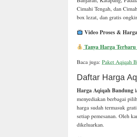
Banjaran, Katapang, Padal
Cimahi Tengah, dan Cimahi
box lezat, dan gratis ongkir
Video Proses & Harg
Tanya Harga Terbaru
Baca juga:
Paket Aqiqah 
Daftar Harga A
Harga Aqiqah Bandung
k
menyediakan berbagai pili
harga sudah termasuk grat
setiap pemesanan. Oleh ka
dikeluarkan.