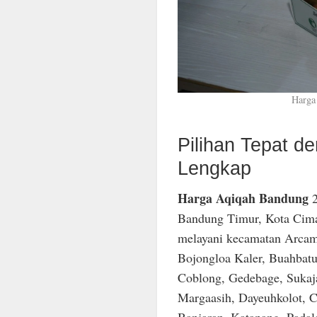
Harga
Pilihan Tepat 
Lengkap
Harga Aqiqah Bandung
2
Bandung Timur, Kota Cima
melayani kecamatan Arcam
Bojongloa Kaler, Buahbatu
Coblong, Gedebage, Sukaja
Margaasih, Dayeuhkolot, C