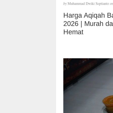
by
Muhammad Dwiki Septianto
o
Harga Aqiqah B
2026 | Murah d
Hemat