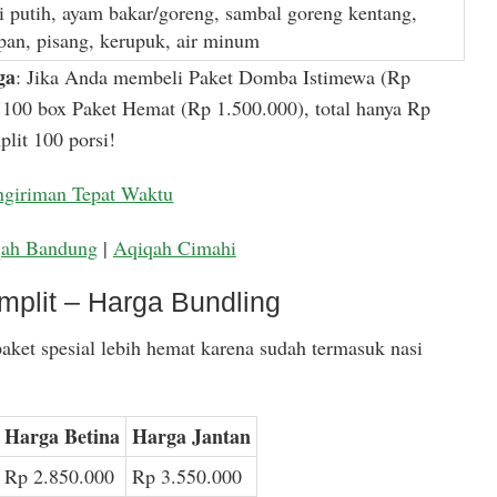
i putih, ayam bakar/goreng, sambal goreng kentang,
apan, pisang, kerupuk, air minum
ga
: Jika Anda membeli Paket Domba Istimewa (Rp
100 box Paket Hemat (Rp 1.500.000), total hanya Rp
lit 100 porsi!
ngiriman Tepat Waktu
qah Bandung
|
Aqiqah Cimahi
mplit – Harga Bundling
aket spesial lebih hemat karena sudah termasuk nasi
Harga Betina
Harga Jantan
Rp 2.850.000
Rp 3.550.000