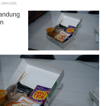
n
29/01/2026
andung
an