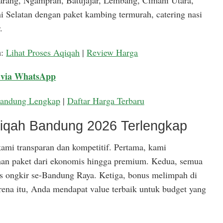
arang, Ngamprah, Batujajar, Lembang, Cimahi Utara,
 Selatan dengan paket kambing termurah, catering nasi
.
a
:
Lihat Proses Aqiqah
|
Review Harga
 via WhatsApp
Bandung Lengkap
|
Daftar Harga Terbaru
qiqah Bandung 2026 Terlengkap
ami transparan dan kompetitif. Pertama, kami
han paket dari ekonomis hingga premium. Kedua, semua
is ongkir se-Bandung Raya. Ketiga, bonus melimpah di
rena itu, Anda mendapat value terbaik untuk budget yang