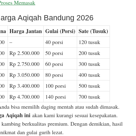
Proses Memasak
arga Aqiqah Bandung 2026
ina
Harga Jantan
Gulai (Porsi)
Sate (Tusuk)
00
–
40 porsi
120 tusuk
00
Rp 2.500.000
50 porsi
200 tusuk
00
Rp 2.750.000
60 porsi
300 tusuk
00
Rp 3.050.000
80 porsi
400 tusuk
00
Rp 3.400.000
100 porsi
500 tusuk
00
Rp 4.700.000
140 porsi
700 tusuk
Anda bisa memilih daging mentah atau sudah dimasak.
a Aqiqah ini
akan kami kurangi sesuai kesepakatan.
or kambing berkualitas premium. Dengan demikian, hasil
ikmat dan gulai gurih lezat.