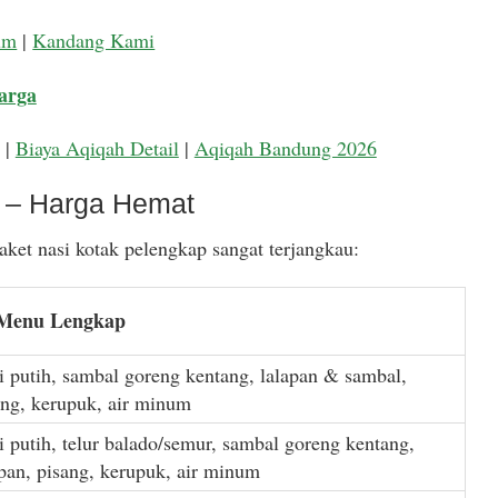
um
|
Kandang Kami
arga
|
Biaya Aqiqah Detail
|
Aqiqah Bandung 2026
k – Harga Hemat
ket nasi kotak pelengkap sangat terjangkau:
 Menu Lengkap
i putih, sambal goreng kentang, lalapan & sambal,
ang, kerupuk, air minum
i putih, telur balado/semur, sambal goreng kentang,
apan, pisang, kerupuk, air minum