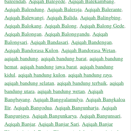
baleendah
,
Aqiqah Balegede
,
Aqiqah Balekambang
,
Aqiqah Balendung
,
Aqiqah Baleraja
,
Aqiqah Balerante
,
Aqiqah Balewangi
,
Aqiqah Balida
,
Aqiqah Balingbing
,
Aqiqah Balokang
,
Aqiqah Balong
,
Aqiqah Balong Gede
,
Aqiqah Balongan
,
Aqiqah Balonggandu
,
Aqiqah
Balongsari
,
Aqiqah Bandasari
,
Aqiqah Bandengan
,
Aqiqah Bandorasa Kulon
,
Aqiqah Bandorasa Wetan
,
aqiqah bandung
,
aqiqah bandung barat
,
aqiqah bandung
hemat
,
aqiqah bandung jawa barat
,
aqiqah bandung
kidul
,
aqiqah bandung kulon
,
aqiqah bandung raya
,
aqiqah bandung selatan
,
aqiqah bandung terbaik
,
aqiqah
bandung utara
,
aqiqah bandung wetan
,
Aqiqah
Bangbayang
,
Aqiqah Banggalamulya
,
Aqiqah Bangkaloa
Ilir
,
Aqiqah Bangodua
,
Aqiqah Bangunharja
,
Aqiqah
Bangunjaya
,
Aqiqah Bangunkarya
,
Aqiqah Bangunsari
,
Aqiqah Banjar
,
Aqiqah Banjar Sari
,
Aqiqah Banjar