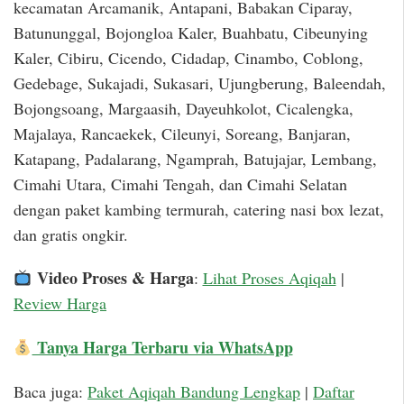
kecamatan Arcamanik, Antapani, Babakan Ciparay,
Batununggal, Bojongloa Kaler, Buahbatu, Cibeunying
Kaler, Cibiru, Cicendo, Cidadap, Cinambo, Coblong,
Gedebage, Sukajadi, Sukasari, Ujungberung, Baleendah,
Bojongsoang, Margaasih, Dayeuhkolot, Cicalengka,
Majalaya, Rancaekek, Cileunyi, Soreang, Banjaran,
Katapang, Padalarang, Ngamprah, Batujajar, Lembang,
Cimahi Utara, Cimahi Tengah, dan Cimahi Selatan
dengan paket kambing termurah, catering nasi box lezat,
dan gratis ongkir.
Video Proses & Harga
:
Lihat Proses Aqiqah
|
Review Harga
Tanya Harga Terbaru via WhatsApp
Baca juga:
Paket Aqiqah Bandung Lengkap
|
Daftar