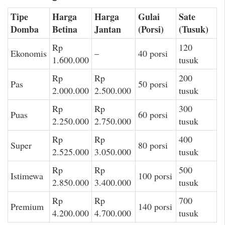
Tipe
Harga
Harga
Gulai
Sate
Domba
Betina
Jantan
(Porsi)
(Tusuk)
Rp
120
Ekonomis
–
40 porsi
1.600.000
tusuk
Rp
Rp
200
Pas
50 porsi
2.000.000
2.500.000
tusuk
Rp
Rp
300
Puas
60 porsi
2.250.000
2.750.000
tusuk
Rp
Rp
400
Super
80 porsi
2.525.000
3.050.000
tusuk
Rp
Rp
500
Istimewa
100 porsi
2.850.000
3.400.000
tusuk
Rp
Rp
700
Premium
140 porsi
4.200.000
4.700.000
tusuk