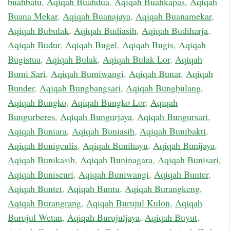
buahbatu
,
Aqiqah Buahdua
,
Aqiqah Buahkapas
,
Aqiqah
Buana Mekar
,
Aqiqah Buanajaya
,
Aqiqah Buanamekar
,
Aqiqah Bubulak
,
Aqiqah Budiasih
,
Aqiqah Budiharja
,
Aqiqah Budur
,
Aqiqah Bugel
,
Aqiqah Bugis
,
Aqiqah
Bugistua
,
Aqiqah Bulak
,
Aqiqah Bulak Lor
,
Aqiqah
Bumi Sari
,
Aqiqah Bumiwangi
,
Aqiqah Bunar
,
Aqiqah
Bunder
,
Aqiqah Bungbangsari
,
Aqiqah Bungbulang
,
Aqiqah Bungko
,
Aqiqah Bungko Lor
,
Aqiqah
Bungurberes
,
Aqiqah Bungurjaya
,
Aqiqah Bungursari
,
Aqiqah Buniara
,
Aqiqah Buniasih
,
Aqiqah Bunibakti
,
Aqiqah Bunigeulis
,
Aqiqah Bunihayu
,
Aqiqah Bunijaya
,
Aqiqah Bunikasih
,
Aqiqah Buninagara
,
Aqiqah Bunisari
,
Aqiqah Buniseuri
,
Aqiqah Buniwangi
,
Aqiqah Bunter
,
Aqiqah Buntet
,
Aqiqah Buntu
,
Aqiqah Burangkeng
,
Aqiqah Burangrang
,
Aqiqah Burujul Kulon
,
Aqiqah
Burujul Wetan
,
Aqiqah Burujuljaya
,
Aqiqah Buyut
,