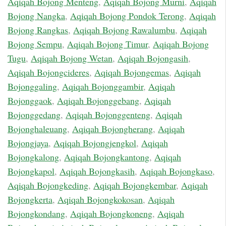
Aqiqah Bojong Menteng
,
Aqiqah Bojong Murni
,
Aqiqah
Bojong Nangka
,
Aqiqah Bojong Pondok Terong
,
Aqiqah
Bojong Rangkas
,
Aqiqah Bojong Rawalumbu
,
Aqiqah
Bojong Sempu
,
Aqiqah Bojong Timur
,
Aqiqah Bojong
Tugu
,
Aqiqah Bojong Wetan
,
Aqiqah Bojongasih
,
Aqiqah Bojongcideres
,
Aqiqah Bojongemas
,
Aqiqah
Bojonggaling
,
Aqiqah Bojonggambir
,
Aqiqah
Bojonggaok
,
Aqiqah Bojonggebang
,
Aqiqah
Bojonggedang
,
Aqiqah Bojonggenteng
,
Aqiqah
Bojonghaleuang
,
Aqiqah Bojongherang
,
Aqiqah
Bojongjaya
,
Aqiqah Bojongjengkol
,
Aqiqah
Bojongkalong
,
Aqiqah Bojongkantong
,
Aqiqah
Bojongkapol
,
Aqiqah Bojongkasih
,
Aqiqah Bojongkaso
,
Aqiqah Bojongkeding
,
Aqiqah Bojongkembar
,
Aqiqah
Bojongkerta
,
Aqiqah Bojongkokosan
,
Aqiqah
Bojongkondang
,
Aqiqah Bojongkoneng
,
Aqiqah