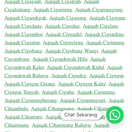
Aqiqah Cigagade
,
Aqiqah Cigaleuh
,
Aqiqah
Cigalontang
,
Aqiqah Ciganjeng
,
Aqiqah Cigaronggong
,
Aqiqah Cigarukgak
,
Aqiqah Cigasong
,
Aqiqah Cigayam
,
Aqiqah Cigedang
,
Aqiqah Cigedug
,
Aqiqah Cigelam
,
Aqiqah Cigembor
,
Aqiqah Cigendel
,
Aqiqah Cigending
,
Aqiqah Cigentur
,
Aqiqah Cigereleng
,
Aqiqah Cigintung
,
Aqiqah Cigobang
,
Aqiqah Cigobang Wangi
,
Aqiqah
Cigombong
,
Aqiqah Cigondewah Hilir
,
Aqiqah
Cigondewah Kaler
,
Aqiqah Cigondewah Kidul
,
Aqiqah
Cigondewah Rahayu
,
Aqiqah Cigudeg
,
Aqiqah Cigugur
,
Aqiqah Cigugur Girang
,
Aqiqah Cigugur Kaler
,
Aqiqah
Cigugur Tengah
,
Aqiqah Ciguha
,
Aqiqah Cigunung
,
Aqiqah Cigunungherang
,
Aqiqah Cigunungsari
,
Aqiqah
Cihambulu
,
Aqiqah Cihamerang
,
Aqiqah Cihampelas
,
Chat Sekarang
Aqiqah Cihanjaro
,
Aqiqah Cihanjawar
,
Aqiqah
Cihanjuang
,
Aqiqah Cihanjuang Rahayu
,
Aqiqah