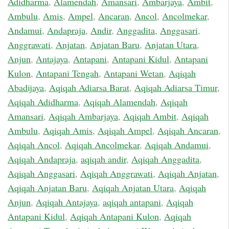
Adidharma
,
Alamendah
,
Amansari
,
Ambarjaya
,
Ambit
,
Ambulu
,
Amis
,
Ampel
,
Ancaran
,
Ancol
,
Ancolmekar
,
Andamui
,
Andapraja
,
Andir
,
Anggadita
,
Anggasari
,
Anggrawati
,
Anjatan
,
Anjatan Baru
,
Anjatan Utara
,
Anjun
,
Antajaya
,
Antapani
,
Antapani Kidul
,
Antapani
Kulon
,
Antapani Tengah
,
Antapani Wetan
,
Aqiqah
Abadijaya
,
Aqiqah Adiarsa Barat
,
Aqiqah Adiarsa Timur
,
Aqiqah Adidharma
,
Aqiqah Alamendah
,
Aqiqah
Amansari
,
Aqiqah Ambarjaya
,
Aqiqah Ambit
,
Aqiqah
Ambulu
,
Aqiqah Amis
,
Aqiqah Ampel
,
Aqiqah Ancaran
,
Aqiqah Ancol
,
Aqiqah Ancolmekar
,
Aqiqah Andamui
,
Aqiqah Andapraja
,
aqiqah andir
,
Aqiqah Anggadita
,
Aqiqah Anggasari
,
Aqiqah Anggrawati
,
Aqiqah Anjatan
,
Aqiqah Anjatan Baru
,
Aqiqah Anjatan Utara
,
Aqiqah
Anjun
,
Aqiqah Antajaya
,
aqiqah antapani
,
Aqiqah
Antapani Kidul
,
Aqiqah Antapani Kulon
,
Aqiqah