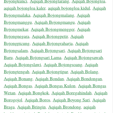
Bojongkunci
,
Aqiqah Bojonglarang
,
Aqiqah Bojongloa
,
aqiqah bojongloa kaler
,
aqiqah bojongloa kidul
,
Aqiqah
Bojongmalaka
,
Aqiqah Bojongmalang
,
Aqiqah
Bojongmanggu
,
Aqiqah Bojongmangu
,
Aqiqah
Bojongmekar
,
Aqiqah Bojongmengger
,
Aqiqah
Bojongnegara
,
Aqiqah Bojongpetir
,
Aqiqah
Bojongpicung
,
Aqiqah Bojongraharja
,
Aqiqah
Bojongsalam
,
Aqiqah Bojongsari
,
Aqiqah Bojongsari
Baru
,
Aqiqah Bojongsari Lama
,
Aqiqah Bojongsawah
,
Aqiqah Bojongslawi
,
Aqiqah Bojongsoang
,
Aqiqah
Bojongtengah
,
Aqiqah Bojongtipar
,
Aqiqah Bolang
,
Aqiqah Bonang
,
Aqiqah Bondan
,
Aqiqah Bondongan
,
Aqiqah Bongas
,
Aqiqah Bongas Kulon
,
Aqiqah Bongas
Wetan
,
Aqiqah Bongkok
,
Aqiqah Boregahindah
,
Aqiqah
Borogojol
,
Aqiqah Boros
,
Aqiqah Boyong Sari
,
Aqiqah
Braga
,
Aqiqah Bringin
,
Aqiqah Brondong
,
aqiqah