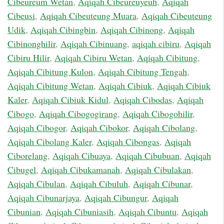
Cibeureum Wetan
,
Aqiqah Cibeureuyeuh
,
Aqiqah
Cibeusi
,
Aqiqah Cibeuteung Muara
,
Aqiqah Cibeuteung
Udik
,
Aqiqah Cibingbin
,
Aqiqah Cibinong
,
Aqiqah
Cibinonghilir
,
Aqiqah Cibinuang
,
aqiqah cibiru
,
Aqiqah
Cibiru Hilir
,
Aqiqah Cibiru Wetan
,
Aqiqah Cibitung
,
Aqiqah Cibitung Kulon
,
Aqiqah Cibitung Tengah
,
Aqiqah Cibitung Wetan
,
Aqiqah Cibiuk
,
Aqiqah Cibiuk
Kaler
,
Aqiqah Cibiuk Kidul
,
Aqiqah Cibodas
,
Aqiqah
Cibogo
,
Aqiqah Cibogogirang
,
Aqiqah Cibogohilir
,
Aqiqah Cibogor
,
Aqiqah Cibokor
,
Aqiqah Cibolang
,
Aqiqah Cibolang Kaler
,
Aqiqah Cibongas
,
Aqiqah
Ciborelang
,
Aqiqah Cibuaya
,
Aqiqah Cibubuan
,
Aqiqah
Cibugel
,
Aqiqah Cibukamanah
,
Aqiqah Cibulakan
,
Aqiqah Cibulan
,
Aqiqah Cibuluh
,
Aqiqah Cibunar
,
Aqiqah Cibunarjaya
,
Aqiqah Cibungur
,
Aqiqah
Cibunian
,
Aqiqah Cibuniasih
,
Aqiqah Cibuntu
,
Aqiqah