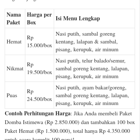
Nama
Harga per
Isi Menu Lengkap
Paket
Box
Nasi putih, sambal goreng
Rp
Hemat
kentang, lalapan & sambal,
15.000/box
pisang, kerupuk, air minum
Nasi putih, telur balado/semur,
Rp
Nikmat
sambal goreng kentang, lalapan,
19.500/box
pisang, kerupuk, air minum
Nasi putih, ayam bakar/goreng,
Rp
Puas
sambal goreng kentang, lalapan,
24.500/box
pisang, kerupuk, air minum
Contoh Perhitungan Harga
: Jika Anda membeli Paket
Domba Istimewa (Rp 2.850.000) dan tambahkan 100 box
Paket Hemat (Rp 1.500.000), total hanya Rp 4.350.000
untuk acara komplit 100 porsi!