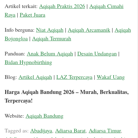
Artikel terkait:
Aqiqah Praktis 2026
|
Aqiqah Cimahi
Raya
|
Paket Juara
Info berguna:
Niat Aqiqah
|
Aqiqah Arcamanik
|
Aqiqah
Bojongloa
|
Aqiqah Termurah
Panduan:
Anak Belum Aqiqah
|
Desain Undangan
|
Bidan Hypnobirthing
Blog:
Artikel Aqiqah
|
LAZ Terpercaya
|
Wakaf Uang
Harga Aqiqah Bandung 2026 – Murah, Berkualitas,
Terpercaya!
Website:
Aqiqah Bandung
Tagged as:
Abadijaya
,
Adiarsa Barat
,
Adiarsa Timur
,