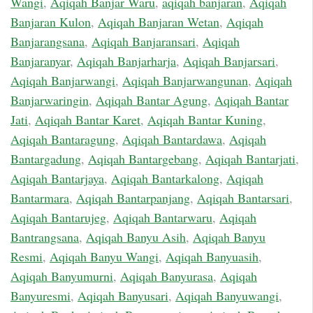
Wangi
,
Aqiqah Banjar Waru
,
aqiqah banjaran
,
Aqiqah
Banjaran Kulon
,
Aqiqah Banjaran Wetan
,
Aqiqah
Banjarangsana
,
Aqiqah Banjaransari
,
Aqiqah
Banjaranyar
,
Aqiqah Banjarharja
,
Aqiqah Banjarsari
,
Aqiqah Banjarwangi
,
Aqiqah Banjarwangunan
,
Aqiqah
Banjarwaringin
,
Aqiqah Bantar Agung
,
Aqiqah Bantar
Jati
,
Aqiqah Bantar Karet
,
Aqiqah Bantar Kuning
,
Aqiqah Bantaragung
,
Aqiqah Bantardawa
,
Aqiqah
Bantargadung
,
Aqiqah Bantargebang
,
Aqiqah Bantarjati
,
Aqiqah Bantarjaya
,
Aqiqah Bantarkalong
,
Aqiqah
Bantarmara
,
Aqiqah Bantarpanjang
,
Aqiqah Bantarsari
,
Aqiqah Bantarujeg
,
Aqiqah Bantarwaru
,
Aqiqah
Bantrangsana
,
Aqiqah Banyu Asih
,
Aqiqah Banyu
Resmi
,
Aqiqah Banyu Wangi
,
Aqiqah Banyuasih
,
Aqiqah Banyumurni
,
Aqiqah Banyurasa
,
Aqiqah
Banyuresmi
,
Aqiqah Banyusari
,
Aqiqah Banyuwangi
,