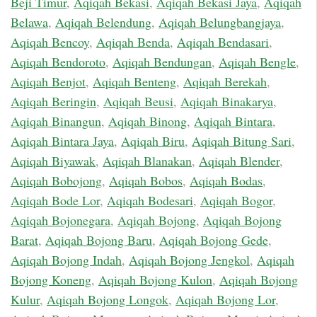
Beji Timur
,
Aqiqah Bekasi
,
Aqiqah Bekasi Jaya
,
Aqiqah
Belawa
,
Aqiqah Belendung
,
Aqiqah Belungbangjaya
,
Aqiqah Bencoy
,
Aqiqah Benda
,
Aqiqah Bendasari
,
Aqiqah Bendoroto
,
Aqiqah Bendungan
,
Aqiqah Bengle
,
Aqiqah Benjot
,
Aqiqah Benteng
,
Aqiqah Berekah
,
Aqiqah Beringin
,
Aqiqah Beusi
,
Aqiqah Binakarya
,
Aqiqah Binangun
,
Aqiqah Binong
,
Aqiqah Bintara
,
Aqiqah Bintara Jaya
,
Aqiqah Biru
,
Aqiqah Bitung Sari
,
Aqiqah Biyawak
,
Aqiqah Blanakan
,
Aqiqah Blender
,
Aqiqah Bobojong
,
Aqiqah Bobos
,
Aqiqah Bodas
,
Aqiqah Bode Lor
,
Aqiqah Bodesari
,
Aqiqah Bogor
,
Aqiqah Bojonegara
,
Aqiqah Bojong
,
Aqiqah Bojong
Barat
,
Aqiqah Bojong Baru
,
Aqiqah Bojong Gede
,
Aqiqah Bojong Indah
,
Aqiqah Bojong Jengkol
,
Aqiqah
Bojong Koneng
,
Aqiqah Bojong Kulon
,
Aqiqah Bojong
Kulur
,
Aqiqah Bojong Longok
,
Aqiqah Bojong Lor
,