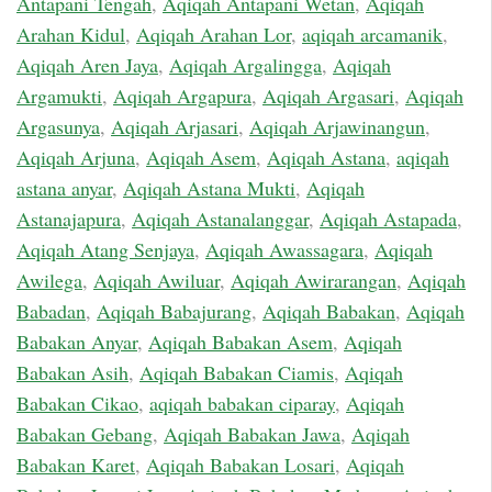
Antapani Tengah
,
Aqiqah Antapani Wetan
,
Aqiqah
Arahan Kidul
,
Aqiqah Arahan Lor
,
aqiqah arcamanik
,
Aqiqah Aren Jaya
,
Aqiqah Argalingga
,
Aqiqah
Argamukti
,
Aqiqah Argapura
,
Aqiqah Argasari
,
Aqiqah
Argasunya
,
Aqiqah Arjasari
,
Aqiqah Arjawinangun
,
Aqiqah Arjuna
,
Aqiqah Asem
,
Aqiqah Astana
,
aqiqah
astana anyar
,
Aqiqah Astana Mukti
,
Aqiqah
Astanajapura
,
Aqiqah Astanalanggar
,
Aqiqah Astapada
,
Aqiqah Atang Senjaya
,
Aqiqah Awassagara
,
Aqiqah
Awilega
,
Aqiqah Awiluar
,
Aqiqah Awirarangan
,
Aqiqah
Babadan
,
Aqiqah Babajurang
,
Aqiqah Babakan
,
Aqiqah
Babakan Anyar
,
Aqiqah Babakan Asem
,
Aqiqah
Babakan Asih
,
Aqiqah Babakan Ciamis
,
Aqiqah
Babakan Cikao
,
aqiqah babakan ciparay
,
Aqiqah
Babakan Gebang
,
Aqiqah Babakan Jawa
,
Aqiqah
Babakan Karet
,
Aqiqah Babakan Losari
,
Aqiqah