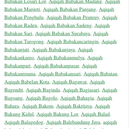
Babakan Losari Lor
,
Aqiqah Babakan Madang
,
Aqiqah
Babakan Manjeti
,
Aqiqah Babakan Panjang
,
Aqiqah
Babakan Penghulu
,
Aqiqah Babakan Peuteuy
,
Aqiqah
Babakan Raden
,
Aqiqah Babakan Sadeng
,
Aqiqah
Babakan Sari
,
Aqiqah Babakan Surabaya
,
Aqiqah
Babakan Tarogong
,
Aqiqah Babakancaringin
,
Aqiqah
Babakanjati
,
Aqiqah Babakanjaya
,
Aqiqah
Babakankareo
,
Aqiqah Babakanmulya
,
Aqiqah
Babakanpari
,
Aqiqah Babakanpasar
,
Aqiqah
Babakanreuma
,
Aqiqah Babakansari
,
Aqiqah Babatan
,
Aqiqah Babelan Kota
,
Aqiqah Bagawat
,
Aqiqah
Bagendit
,
Aqiqah Baginda
,
Aqiqah Bagjasari
,
Aqiqah
Bagoang
,
Aqiqah Bagolo
,
Aqiqah Bahagia
,
Aqiqah
Bahara
,
Aqiqah Bakom
,
Aqiqah Baktijaya
,
Aqiqah
Bakung Kidul
,
Aqiqah Bakung Lor
,
Aqiqah Balad
,
Aqiqah Balagedog
,
Aqiqah Balebandung Jaya
,
aqiqah