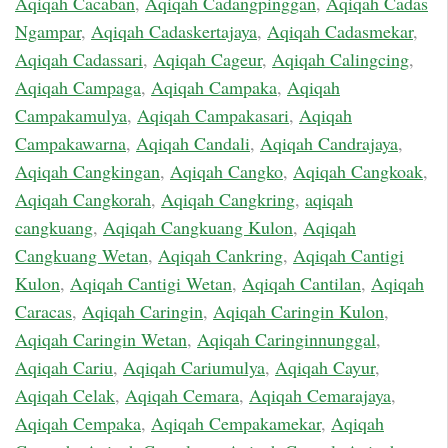
Aqiqah Cacaban
,
Aqiqah Cadangpinggan
,
Aqiqah Cadas
Ngampar
,
Aqiqah Cadaskertajaya
,
Aqiqah Cadasmekar
,
Aqiqah Cadassari
,
Aqiqah Cageur
,
Aqiqah Calingcing
,
Aqiqah Campaga
,
Aqiqah Campaka
,
Aqiqah
Campakamulya
,
Aqiqah Campakasari
,
Aqiqah
Campakawarna
,
Aqiqah Candali
,
Aqiqah Candrajaya
,
Aqiqah Cangkingan
,
Aqiqah Cangko
,
Aqiqah Cangkoak
,
Aqiqah Cangkorah
,
Aqiqah Cangkring
,
aqiqah
cangkuang
,
Aqiqah Cangkuang Kulon
,
Aqiqah
Cangkuang Wetan
,
Aqiqah Cankring
,
Aqiqah Cantigi
Kulon
,
Aqiqah Cantigi Wetan
,
Aqiqah Cantilan
,
Aqiqah
Caracas
,
Aqiqah Caringin
,
Aqiqah Caringin Kulon
,
Aqiqah Caringin Wetan
,
Aqiqah Caringinnunggal
,
Aqiqah Cariu
,
Aqiqah Cariumulya
,
Aqiqah Cayur
,
Aqiqah Celak
,
Aqiqah Cemara
,
Aqiqah Cemarajaya
,
Aqiqah Cempaka
,
Aqiqah Cempakamekar
,
Aqiqah