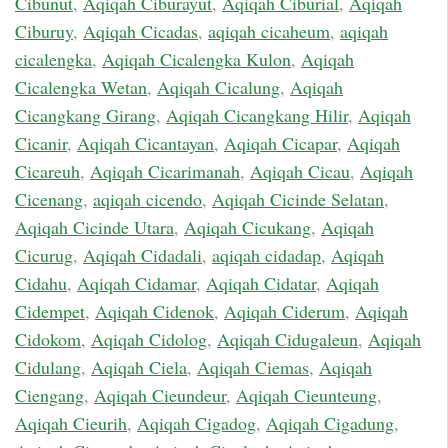
Cibunut
,
Aqiqah Ciburayut
,
Aqiqah Ciburial
,
Aqiqah
Ciburuy
,
Aqiqah Cicadas
,
aqiqah cicaheum
,
aqiqah
cicalengka
,
Aqiqah Cicalengka Kulon
,
Aqiqah
Cicalengka Wetan
,
Aqiqah Cicalung
,
Aqiqah
Cicangkang Girang
,
Aqiqah Cicangkang Hilir
,
Aqiqah
Cicanir
,
Aqiqah Cicantayan
,
Aqiqah Cicapar
,
Aqiqah
Cicareuh
,
Aqiqah Cicarimanah
,
Aqiqah Cicau
,
Aqiqah
Cicenang
,
aqiqah cicendo
,
Aqiqah Cicinde Selatan
,
Aqiqah Cicinde Utara
,
Aqiqah Cicukang
,
Aqiqah
Cicurug
,
Aqiqah Cidadali
,
aqiqah cidadap
,
Aqiqah
Cidahu
,
Aqiqah Cidamar
,
Aqiqah Cidatar
,
Aqiqah
Cidempet
,
Aqiqah Cidenok
,
Aqiqah Ciderum
,
Aqiqah
Cidokom
,
Aqiqah Cidolog
,
Aqiqah Cidugaleun
,
Aqiqah
Cidulang
,
Aqiqah Ciela
,
Aqiqah Ciemas
,
Aqiqah
Ciengang
,
Aqiqah Cieundeur
,
Aqiqah Cieunteung
,
Aqiqah Cieurih
,
Aqiqah Cigadog
,
Aqiqah Cigadung
,