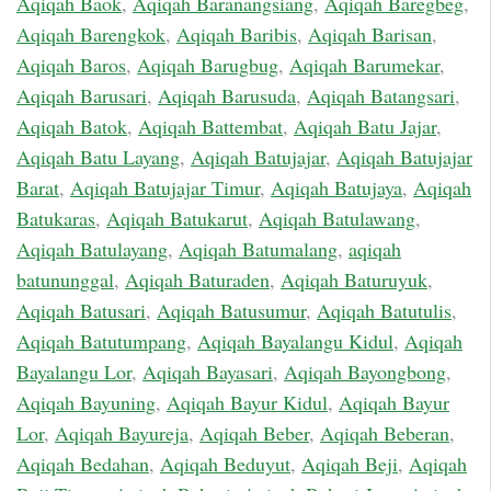
Aqiqah Baok
,
Aqiqah Baranangsiang
,
Aqiqah Baregbeg
,
Aqiqah Barengkok
,
Aqiqah Baribis
,
Aqiqah Barisan
,
Aqiqah Baros
,
Aqiqah Barugbug
,
Aqiqah Barumekar
,
Aqiqah Barusari
,
Aqiqah Barusuda
,
Aqiqah Batangsari
,
Aqiqah Batok
,
Aqiqah Battembat
,
Aqiqah Batu Jajar
,
Aqiqah Batu Layang
,
Aqiqah Batujajar
,
Aqiqah Batujajar
Barat
,
Aqiqah Batujajar Timur
,
Aqiqah Batujaya
,
Aqiqah
Batukaras
,
Aqiqah Batukarut
,
Aqiqah Batulawang
,
Aqiqah Batulayang
,
Aqiqah Batumalang
,
aqiqah
batununggal
,
Aqiqah Baturaden
,
Aqiqah Baturuyuk
,
Aqiqah Batusari
,
Aqiqah Batusumur
,
Aqiqah Batutulis
,
Aqiqah Batutumpang
,
Aqiqah Bayalangu Kidul
,
Aqiqah
Bayalangu Lor
,
Aqiqah Bayasari
,
Aqiqah Bayongbong
,
Aqiqah Bayuning
,
Aqiqah Bayur Kidul
,
Aqiqah Bayur
Lor
,
Aqiqah Bayureja
,
Aqiqah Beber
,
Aqiqah Beberan
,
Aqiqah Bedahan
,
Aqiqah Beduyut
,
Aqiqah Beji
,
Aqiqah