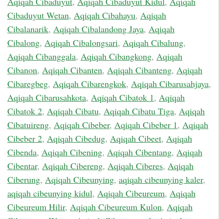
Aqiqah Cibaduyut
,
Aqiqah Cibaduyut Kidul
,
Aqiqah
Cibaduyut Wetan
,
Aqiqah Cibahayu
,
Aqiqah
Cibalanarik
,
Aqiqah Cibalandong Jaya
,
Aqiqah
Cibalong
,
Aqiqah Cibalongsari
,
Aqiqah Cibalung
,
Aqiqah Cibanggala
,
Aqiqah Cibangkong
,
Aqiqah
Cibanon
,
Aqiqah Cibanten
,
Aqiqah Cibanteng
,
Aqiqah
Cibaregbeg
,
Aqiqah Cibarengkok
,
Aqiqah Cibarusahjaya
,
Aqiqah Cibarusahkota
,
Aqiqah Cibatok 1
,
Aqiqah
Cibatok 2
,
Aqiqah Cibatu
,
Aqiqah Cibatu Tiga
,
Aqiqah
Cibatuireng
,
Aqiqah Cibeber
,
Aqiqah Cibeber 1
,
Aqiqah
Cibeber 2
,
Aqiqah Cibedug
,
Aqiqah Cibeet
,
Aqiqah
Cibenda
,
Aqiqah Cibening
,
Aqiqah Cibentang
,
Aqiqah
Cibentar
,
Aqiqah Cibereng
,
Aqiqah Ciberes
,
Aqiqah
Ciberung
,
Aqiqah Cibeunying
,
aqiqah cibeunying kaler
,
aqiqah cibeunying kidul
,
Aqiqah Cibeureum
,
Aqiqah
Cibeureum Hilir
,
Aqiqah Cibeureum Kulon
,
Aqiqah