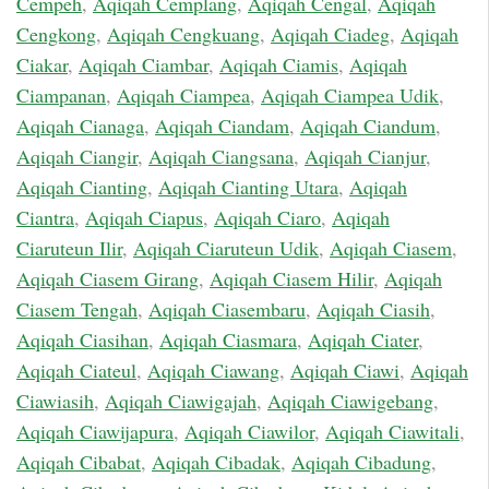
Cempeh
,
Aqiqah Cemplang
,
Aqiqah Cengal
,
Aqiqah
Cengkong
,
Aqiqah Cengkuang
,
Aqiqah Ciadeg
,
Aqiqah
Ciakar
,
Aqiqah Ciambar
,
Aqiqah Ciamis
,
Aqiqah
Ciampanan
,
Aqiqah Ciampea
,
Aqiqah Ciampea Udik
,
Aqiqah Cianaga
,
Aqiqah Ciandam
,
Aqiqah Ciandum
,
Aqiqah Ciangir
,
Aqiqah Ciangsana
,
Aqiqah Cianjur
,
Aqiqah Cianting
,
Aqiqah Cianting Utara
,
Aqiqah
Ciantra
,
Aqiqah Ciapus
,
Aqiqah Ciaro
,
Aqiqah
Ciaruteun Ilir
,
Aqiqah Ciaruteun Udik
,
Aqiqah Ciasem
,
Aqiqah Ciasem Girang
,
Aqiqah Ciasem Hilir
,
Aqiqah
Ciasem Tengah
,
Aqiqah Ciasembaru
,
Aqiqah Ciasih
,
Aqiqah Ciasihan
,
Aqiqah Ciasmara
,
Aqiqah Ciater
,
Aqiqah Ciateul
,
Aqiqah Ciawang
,
Aqiqah Ciawi
,
Aqiqah
Ciawiasih
,
Aqiqah Ciawigajah
,
Aqiqah Ciawigebang
,
Aqiqah Ciawijapura
,
Aqiqah Ciawilor
,
Aqiqah Ciawitali
,
Aqiqah Cibabat
,
Aqiqah Cibadak
,
Aqiqah Cibadung
,