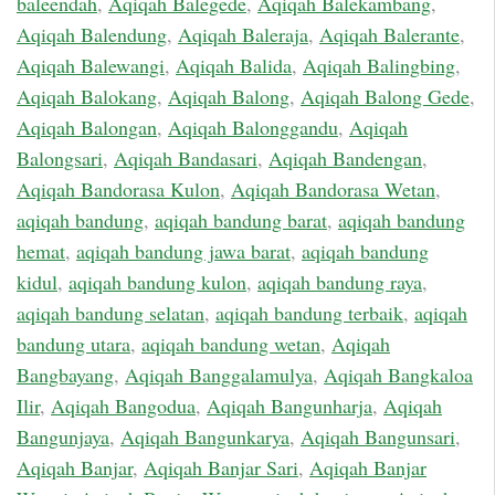
baleendah
,
Aqiqah Balegede
,
Aqiqah Balekambang
,
Aqiqah Balendung
,
Aqiqah Baleraja
,
Aqiqah Balerante
,
Aqiqah Balewangi
,
Aqiqah Balida
,
Aqiqah Balingbing
,
Aqiqah Balokang
,
Aqiqah Balong
,
Aqiqah Balong Gede
,
Aqiqah Balongan
,
Aqiqah Balonggandu
,
Aqiqah
Balongsari
,
Aqiqah Bandasari
,
Aqiqah Bandengan
,
Aqiqah Bandorasa Kulon
,
Aqiqah Bandorasa Wetan
,
aqiqah bandung
,
aqiqah bandung barat
,
aqiqah bandung
hemat
,
aqiqah bandung jawa barat
,
aqiqah bandung
kidul
,
aqiqah bandung kulon
,
aqiqah bandung raya
,
aqiqah bandung selatan
,
aqiqah bandung terbaik
,
aqiqah
bandung utara
,
aqiqah bandung wetan
,
Aqiqah
Bangbayang
,
Aqiqah Banggalamulya
,
Aqiqah Bangkaloa
Ilir
,
Aqiqah Bangodua
,
Aqiqah Bangunharja
,
Aqiqah
Bangunjaya
,
Aqiqah Bangunkarya
,
Aqiqah Bangunsari
,
Aqiqah Banjar
,
Aqiqah Banjar Sari
,
Aqiqah Banjar