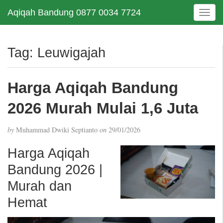
Aqiqah Bandung 0877 0034 7724
T
o
g
g
Tag:
Leuwigajah
l
e
n
Harga Aqiqah Bandung
a
v
2026 Murah Mulai 1,6 Juta
i
g
by
Muhammad Dwiki Septianto
on
29/01/2026
a
t
Harga Aqiqah
i
Bandung 2026 |
o
n
Murah dan
Hemat