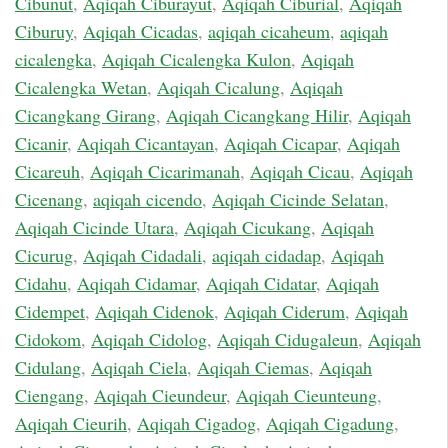
Cibunut
,
Aqiqah Ciburayut
,
Aqiqah Ciburial
,
Aqiqah
Ciburuy
,
Aqiqah Cicadas
,
aqiqah cicaheum
,
aqiqah
cicalengka
,
Aqiqah Cicalengka Kulon
,
Aqiqah
Cicalengka Wetan
,
Aqiqah Cicalung
,
Aqiqah
Cicangkang Girang
,
Aqiqah Cicangkang Hilir
,
Aqiqah
Cicanir
,
Aqiqah Cicantayan
,
Aqiqah Cicapar
,
Aqiqah
Cicareuh
,
Aqiqah Cicarimanah
,
Aqiqah Cicau
,
Aqiqah
Cicenang
,
aqiqah cicendo
,
Aqiqah Cicinde Selatan
,
Aqiqah Cicinde Utara
,
Aqiqah Cicukang
,
Aqiqah
Cicurug
,
Aqiqah Cidadali
,
aqiqah cidadap
,
Aqiqah
Cidahu
,
Aqiqah Cidamar
,
Aqiqah Cidatar
,
Aqiqah
Cidempet
,
Aqiqah Cidenok
,
Aqiqah Ciderum
,
Aqiqah
Cidokom
,
Aqiqah Cidolog
,
Aqiqah Cidugaleun
,
Aqiqah
Cidulang
,
Aqiqah Ciela
,
Aqiqah Ciemas
,
Aqiqah
Ciengang
,
Aqiqah Cieundeur
,
Aqiqah Cieunteung
,
Aqiqah Cieurih
,
Aqiqah Cigadog
,
Aqiqah Cigadung
,