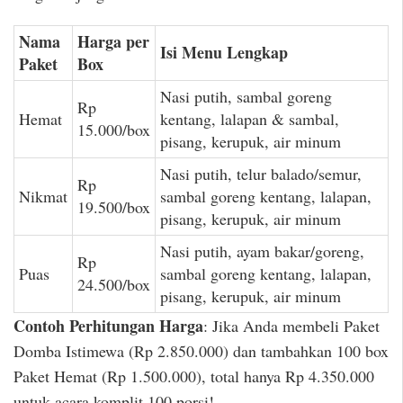
Nama
Harga per
Isi Menu Lengkap
Paket
Box
Nasi putih, sambal goreng
Rp
Hemat
kentang, lalapan & sambal,
15.000/box
pisang, kerupuk, air minum
Nasi putih, telur balado/semur,
Rp
Nikmat
sambal goreng kentang, lalapan,
19.500/box
pisang, kerupuk, air minum
Nasi putih, ayam bakar/goreng,
Rp
Puas
sambal goreng kentang, lalapan,
24.500/box
pisang, kerupuk, air minum
Contoh Perhitungan Harga
: Jika Anda membeli Paket
Domba Istimewa (Rp 2.850.000) dan tambahkan 100 box
Paket Hemat (Rp 1.500.000), total hanya Rp 4.350.000
untuk acara komplit 100 porsi!