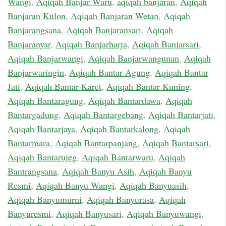
Wangi
,
Aqiqah Banjar Waru
,
aqiqah banjaran
,
Aqiqah
Banjaran Kulon
,
Aqiqah Banjaran Wetan
,
Aqiqah
Banjarangsana
,
Aqiqah Banjaransari
,
Aqiqah
Banjaranyar
,
Aqiqah Banjarharja
,
Aqiqah Banjarsari
,
Aqiqah Banjarwangi
,
Aqiqah Banjarwangunan
,
Aqiqah
Banjarwaringin
,
Aqiqah Bantar Agung
,
Aqiqah Bantar
Jati
,
Aqiqah Bantar Karet
,
Aqiqah Bantar Kuning
,
Aqiqah Bantaragung
,
Aqiqah Bantardawa
,
Aqiqah
Bantargadung
,
Aqiqah Bantargebang
,
Aqiqah Bantarjati
,
Aqiqah Bantarjaya
,
Aqiqah Bantarkalong
,
Aqiqah
Bantarmara
,
Aqiqah Bantarpanjang
,
Aqiqah Bantarsari
,
Aqiqah Bantarujeg
,
Aqiqah Bantarwaru
,
Aqiqah
Bantrangsana
,
Aqiqah Banyu Asih
,
Aqiqah Banyu
Resmi
,
Aqiqah Banyu Wangi
,
Aqiqah Banyuasih
,
Aqiqah Banyumurni
,
Aqiqah Banyurasa
,
Aqiqah
Banyuresmi
,
Aqiqah Banyusari
,
Aqiqah Banyuwangi
,