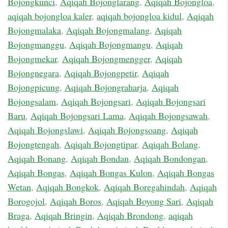
Bojongkunci
,
Aqiqah Bojonglarang
,
Aqiqah Bojongloa
,
aqiqah bojongloa kaler
,
aqiqah bojongloa kidul
,
Aqiqah
Bojongmalaka
,
Aqiqah Bojongmalang
,
Aqiqah
Bojongmanggu
,
Aqiqah Bojongmangu
,
Aqiqah
Bojongmekar
,
Aqiqah Bojongmengger
,
Aqiqah
Bojongnegara
,
Aqiqah Bojongpetir
,
Aqiqah
Bojongpicung
,
Aqiqah Bojongraharja
,
Aqiqah
Bojongsalam
,
Aqiqah Bojongsari
,
Aqiqah Bojongsari
Baru
,
Aqiqah Bojongsari Lama
,
Aqiqah Bojongsawah
,
Aqiqah Bojongslawi
,
Aqiqah Bojongsoang
,
Aqiqah
Bojongtengah
,
Aqiqah Bojongtipar
,
Aqiqah Bolang
,
Aqiqah Bonang
,
Aqiqah Bondan
,
Aqiqah Bondongan
,
Aqiqah Bongas
,
Aqiqah Bongas Kulon
,
Aqiqah Bongas
Wetan
,
Aqiqah Bongkok
,
Aqiqah Boregahindah
,
Aqiqah
Borogojol
,
Aqiqah Boros
,
Aqiqah Boyong Sari
,
Aqiqah
Braga
,
Aqiqah Bringin
,
Aqiqah Brondong
,
aqiqah