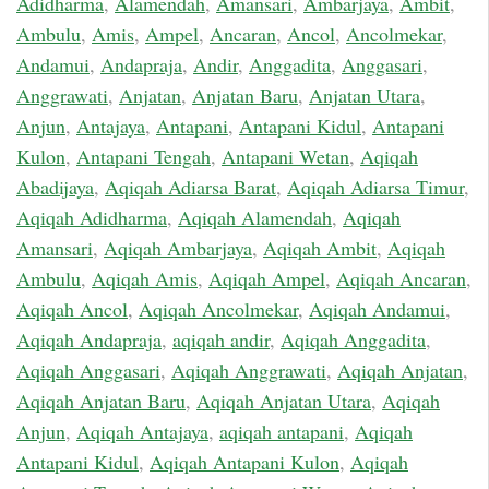
Adidharma
,
Alamendah
,
Amansari
,
Ambarjaya
,
Ambit
,
Ambulu
,
Amis
,
Ampel
,
Ancaran
,
Ancol
,
Ancolmekar
,
Andamui
,
Andapraja
,
Andir
,
Anggadita
,
Anggasari
,
Anggrawati
,
Anjatan
,
Anjatan Baru
,
Anjatan Utara
,
Anjun
,
Antajaya
,
Antapani
,
Antapani Kidul
,
Antapani
Kulon
,
Antapani Tengah
,
Antapani Wetan
,
Aqiqah
Abadijaya
,
Aqiqah Adiarsa Barat
,
Aqiqah Adiarsa Timur
,
Aqiqah Adidharma
,
Aqiqah Alamendah
,
Aqiqah
Amansari
,
Aqiqah Ambarjaya
,
Aqiqah Ambit
,
Aqiqah
Ambulu
,
Aqiqah Amis
,
Aqiqah Ampel
,
Aqiqah Ancaran
,
Aqiqah Ancol
,
Aqiqah Ancolmekar
,
Aqiqah Andamui
,
Aqiqah Andapraja
,
aqiqah andir
,
Aqiqah Anggadita
,
Aqiqah Anggasari
,
Aqiqah Anggrawati
,
Aqiqah Anjatan
,
Aqiqah Anjatan Baru
,
Aqiqah Anjatan Utara
,
Aqiqah
Anjun
,
Aqiqah Antajaya
,
aqiqah antapani
,
Aqiqah
Antapani Kidul
,
Aqiqah Antapani Kulon
,
Aqiqah