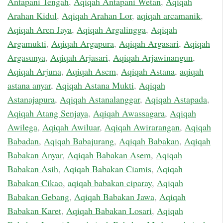
Antapani Tengah
,
Aqiqah Antapani Wetan
,
Aqiqah
Arahan Kidul
,
Aqiqah Arahan Lor
,
aqiqah arcamanik
,
Aqiqah Aren Jaya
,
Aqiqah Argalingga
,
Aqiqah
Argamukti
,
Aqiqah Argapura
,
Aqiqah Argasari
,
Aqiqah
Argasunya
,
Aqiqah Arjasari
,
Aqiqah Arjawinangun
,
Aqiqah Arjuna
,
Aqiqah Asem
,
Aqiqah Astana
,
aqiqah
astana anyar
,
Aqiqah Astana Mukti
,
Aqiqah
Astanajapura
,
Aqiqah Astanalanggar
,
Aqiqah Astapada
,
Aqiqah Atang Senjaya
,
Aqiqah Awassagara
,
Aqiqah
Awilega
,
Aqiqah Awiluar
,
Aqiqah Awirarangan
,
Aqiqah
Babadan
,
Aqiqah Babajurang
,
Aqiqah Babakan
,
Aqiqah
Babakan Anyar
,
Aqiqah Babakan Asem
,
Aqiqah
Babakan Asih
,
Aqiqah Babakan Ciamis
,
Aqiqah
Babakan Cikao
,
aqiqah babakan ciparay
,
Aqiqah
Babakan Gebang
,
Aqiqah Babakan Jawa
,
Aqiqah
Babakan Karet
,
Aqiqah Babakan Losari
,
Aqiqah