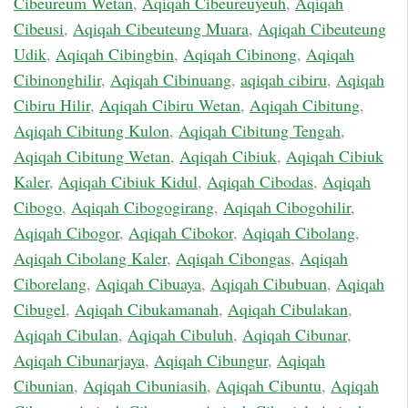
Cibeureum Wetan
,
Aqiqah Cibeureuyeuh
,
Aqiqah
Cibeusi
,
Aqiqah Cibeuteung Muara
,
Aqiqah Cibeuteung
Udik
,
Aqiqah Cibingbin
,
Aqiqah Cibinong
,
Aqiqah
Cibinonghilir
,
Aqiqah Cibinuang
,
aqiqah cibiru
,
Aqiqah
Cibiru Hilir
,
Aqiqah Cibiru Wetan
,
Aqiqah Cibitung
,
Aqiqah Cibitung Kulon
,
Aqiqah Cibitung Tengah
,
Aqiqah Cibitung Wetan
,
Aqiqah Cibiuk
,
Aqiqah Cibiuk
Kaler
,
Aqiqah Cibiuk Kidul
,
Aqiqah Cibodas
,
Aqiqah
Cibogo
,
Aqiqah Cibogogirang
,
Aqiqah Cibogohilir
,
Aqiqah Cibogor
,
Aqiqah Cibokor
,
Aqiqah Cibolang
,
Aqiqah Cibolang Kaler
,
Aqiqah Cibongas
,
Aqiqah
Ciborelang
,
Aqiqah Cibuaya
,
Aqiqah Cibubuan
,
Aqiqah
Cibugel
,
Aqiqah Cibukamanah
,
Aqiqah Cibulakan
,
Aqiqah Cibulan
,
Aqiqah Cibuluh
,
Aqiqah Cibunar
,
Aqiqah Cibunarjaya
,
Aqiqah Cibungur
,
Aqiqah
Cibunian
,
Aqiqah Cibuniasih
,
Aqiqah Cibuntu
,
Aqiqah