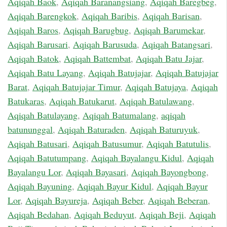
Aqiqah Baok
,
Aqiqah Baranangsiang
,
Aqiqah Baregbeg
,
Aqiqah Barengkok
,
Aqiqah Baribis
,
Aqiqah Barisan
,
Aqiqah Baros
,
Aqiqah Barugbug
,
Aqiqah Barumekar
,
Aqiqah Barusari
,
Aqiqah Barusuda
,
Aqiqah Batangsari
,
Aqiqah Batok
,
Aqiqah Battembat
,
Aqiqah Batu Jajar
,
Aqiqah Batu Layang
,
Aqiqah Batujajar
,
Aqiqah Batujajar
Barat
,
Aqiqah Batujajar Timur
,
Aqiqah Batujaya
,
Aqiqah
Batukaras
,
Aqiqah Batukarut
,
Aqiqah Batulawang
,
Aqiqah Batulayang
,
Aqiqah Batumalang
,
aqiqah
batununggal
,
Aqiqah Baturaden
,
Aqiqah Baturuyuk
,
Aqiqah Batusari
,
Aqiqah Batusumur
,
Aqiqah Batutulis
,
Aqiqah Batutumpang
,
Aqiqah Bayalangu Kidul
,
Aqiqah
Bayalangu Lor
,
Aqiqah Bayasari
,
Aqiqah Bayongbong
,
Aqiqah Bayuning
,
Aqiqah Bayur Kidul
,
Aqiqah Bayur
Lor
,
Aqiqah Bayureja
,
Aqiqah Beber
,
Aqiqah Beberan
,
Aqiqah Bedahan
,
Aqiqah Beduyut
,
Aqiqah Beji
,
Aqiqah