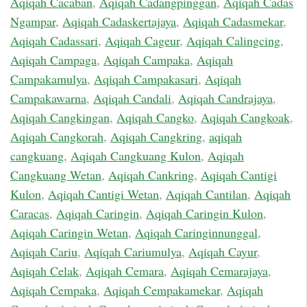
Aqiqah Cacaban
,
Aqiqah Cadangpinggan
,
Aqiqah Cadas
Ngampar
,
Aqiqah Cadaskertajaya
,
Aqiqah Cadasmekar
,
Aqiqah Cadassari
,
Aqiqah Cageur
,
Aqiqah Calingcing
,
Aqiqah Campaga
,
Aqiqah Campaka
,
Aqiqah
Campakamulya
,
Aqiqah Campakasari
,
Aqiqah
Campakawarna
,
Aqiqah Candali
,
Aqiqah Candrajaya
,
Aqiqah Cangkingan
,
Aqiqah Cangko
,
Aqiqah Cangkoak
,
Aqiqah Cangkorah
,
Aqiqah Cangkring
,
aqiqah
cangkuang
,
Aqiqah Cangkuang Kulon
,
Aqiqah
Cangkuang Wetan
,
Aqiqah Cankring
,
Aqiqah Cantigi
Kulon
,
Aqiqah Cantigi Wetan
,
Aqiqah Cantilan
,
Aqiqah
Caracas
,
Aqiqah Caringin
,
Aqiqah Caringin Kulon
,
Aqiqah Caringin Wetan
,
Aqiqah Caringinnunggal
,
Aqiqah Cariu
,
Aqiqah Cariumulya
,
Aqiqah Cayur
,
Aqiqah Celak
,
Aqiqah Cemara
,
Aqiqah Cemarajaya
,
Aqiqah Cempaka
,
Aqiqah Cempakamekar
,
Aqiqah