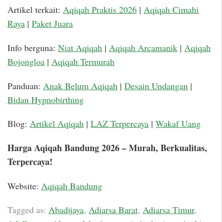
Artikel terkait:
Aqiqah Praktis 2026
|
Aqiqah Cimahi
Raya
|
Paket Juara
Info berguna:
Niat Aqiqah
|
Aqiqah Arcamanik
|
Aqiqah
Bojongloa
|
Aqiqah Termurah
Panduan:
Anak Belum Aqiqah
|
Desain Undangan
|
Bidan Hypnobirthing
Blog:
Artikel Aqiqah
|
LAZ Terpercaya
|
Wakaf Uang
Harga Aqiqah Bandung 2026 – Murah, Berkualitas,
Terpercaya!
Website:
Aqiqah Bandung
Tagged as:
Abadijaya
,
Adiarsa Barat
,
Adiarsa Timur
,