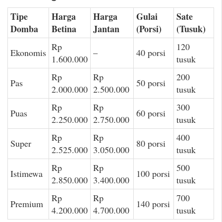
Tipe
Harga
Harga
Gulai
Sate
Domba
Betina
Jantan
(Porsi)
(Tusuk)
Rp
120
Ekonomis
–
40 porsi
1.600.000
tusuk
Rp
Rp
200
Pas
50 porsi
2.000.000
2.500.000
tusuk
Rp
Rp
300
Puas
60 porsi
2.250.000
2.750.000
tusuk
Rp
Rp
400
Super
80 porsi
2.525.000
3.050.000
tusuk
Rp
Rp
500
Istimewa
100 porsi
2.850.000
3.400.000
tusuk
Rp
Rp
700
Premium
140 porsi
4.200.000
4.700.000
tusuk