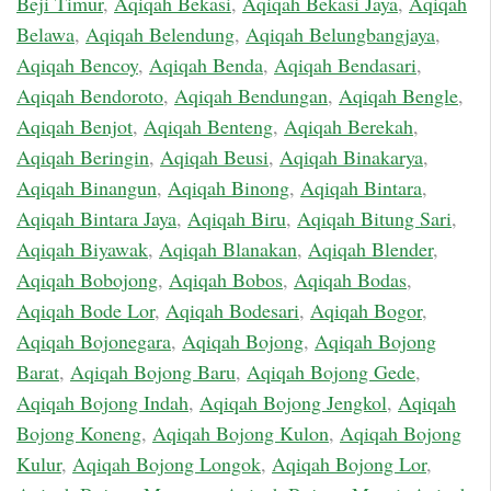
Beji Timur
,
Aqiqah Bekasi
,
Aqiqah Bekasi Jaya
,
Aqiqah
Belawa
,
Aqiqah Belendung
,
Aqiqah Belungbangjaya
,
Aqiqah Bencoy
,
Aqiqah Benda
,
Aqiqah Bendasari
,
Aqiqah Bendoroto
,
Aqiqah Bendungan
,
Aqiqah Bengle
,
Aqiqah Benjot
,
Aqiqah Benteng
,
Aqiqah Berekah
,
Aqiqah Beringin
,
Aqiqah Beusi
,
Aqiqah Binakarya
,
Aqiqah Binangun
,
Aqiqah Binong
,
Aqiqah Bintara
,
Aqiqah Bintara Jaya
,
Aqiqah Biru
,
Aqiqah Bitung Sari
,
Aqiqah Biyawak
,
Aqiqah Blanakan
,
Aqiqah Blender
,
Aqiqah Bobojong
,
Aqiqah Bobos
,
Aqiqah Bodas
,
Aqiqah Bode Lor
,
Aqiqah Bodesari
,
Aqiqah Bogor
,
Aqiqah Bojonegara
,
Aqiqah Bojong
,
Aqiqah Bojong
Barat
,
Aqiqah Bojong Baru
,
Aqiqah Bojong Gede
,
Aqiqah Bojong Indah
,
Aqiqah Bojong Jengkol
,
Aqiqah
Bojong Koneng
,
Aqiqah Bojong Kulon
,
Aqiqah Bojong
Kulur
,
Aqiqah Bojong Longok
,
Aqiqah Bojong Lor
,