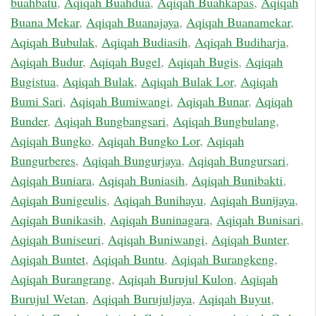
buahbatu
,
Aqiqah Buahdua
,
Aqiqah Buahkapas
,
Aqiqah
Buana Mekar
,
Aqiqah Buanajaya
,
Aqiqah Buanamekar
,
Aqiqah Bubulak
,
Aqiqah Budiasih
,
Aqiqah Budiharja
,
Aqiqah Budur
,
Aqiqah Bugel
,
Aqiqah Bugis
,
Aqiqah
Bugistua
,
Aqiqah Bulak
,
Aqiqah Bulak Lor
,
Aqiqah
Bumi Sari
,
Aqiqah Bumiwangi
,
Aqiqah Bunar
,
Aqiqah
Bunder
,
Aqiqah Bungbangsari
,
Aqiqah Bungbulang
,
Aqiqah Bungko
,
Aqiqah Bungko Lor
,
Aqiqah
Bungurberes
,
Aqiqah Bungurjaya
,
Aqiqah Bungursari
,
Aqiqah Buniara
,
Aqiqah Buniasih
,
Aqiqah Bunibakti
,
Aqiqah Bunigeulis
,
Aqiqah Bunihayu
,
Aqiqah Bunijaya
,
Aqiqah Bunikasih
,
Aqiqah Buninagara
,
Aqiqah Bunisari
,
Aqiqah Buniseuri
,
Aqiqah Buniwangi
,
Aqiqah Bunter
,
Aqiqah Buntet
,
Aqiqah Buntu
,
Aqiqah Burangkeng
,
Aqiqah Burangrang
,
Aqiqah Burujul Kulon
,
Aqiqah
Burujul Wetan
,
Aqiqah Burujuljaya
,
Aqiqah Buyut
,