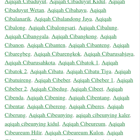
Aqiqah Cibaduyut
,
Aqiqah Cibaduyut Kidul
,
Aqiqah
Cibaduyut Wetan
,
Aqiqah Cibahayu
,
Aqiqah
Cibalanarik
,
Aqiqah Cibalandong Jaya
,
Aqiqah
Cibalong
,
Aqiqah Cibalongsari
,
Aqiqah Cibalung
,
Aqiqah Cibanggala
,
Aqiqah Cibangkong
,
Aqiqah
Cibanon
,
Aqiqah Cibanten
,
Aqiqah Cibanteng
,
Aqiqah
Cibaregbeg
,
Aqiqah Cibarengkok
,
Aqiqah Cibarusahjaya
,
Aqiqah Cibarusahkota
,
Aqiqah Cibatok 1
,
Aqiqah
Cibatok 2
,
Aqiqah Cibatu
,
Aqiqah Cibatu Tiga
,
Aqiqah
Cibatuireng
,
Aqiqah Cibeber
,
Aqiqah Cibeber 1
,
Aqiqah
Cibeber 2
,
Aqiqah Cibedug
,
Aqiqah Cibeet
,
Aqiqah
Cibenda
,
Aqiqah Cibening
,
Aqiqah Cibentang
,
Aqiqah
Cibentar
,
Aqiqah Cibereng
,
Aqiqah Ciberes
,
Aqiqah
Ciberung
,
Aqiqah Cibeunying
,
aqiqah cibeunying kaler
,
aqiqah cibeunying kidul
,
Aqiqah Cibeureum
,
Aqiqah
Cibeureum Hilir
,
Aqiqah Cibeureum Kulon
,
Aqiqah