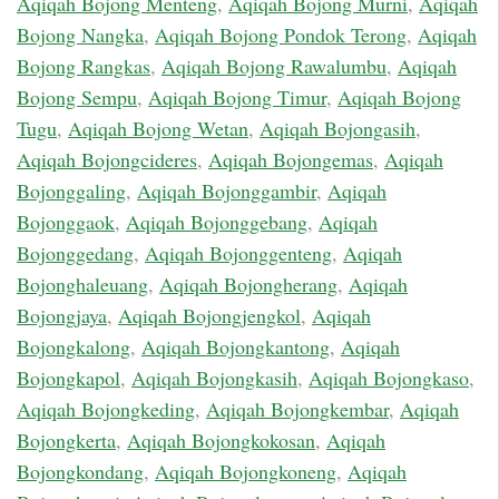
Aqiqah Bojong Menteng
,
Aqiqah Bojong Murni
,
Aqiqah
Bojong Nangka
,
Aqiqah Bojong Pondok Terong
,
Aqiqah
Bojong Rangkas
,
Aqiqah Bojong Rawalumbu
,
Aqiqah
Bojong Sempu
,
Aqiqah Bojong Timur
,
Aqiqah Bojong
Tugu
,
Aqiqah Bojong Wetan
,
Aqiqah Bojongasih
,
Aqiqah Bojongcideres
,
Aqiqah Bojongemas
,
Aqiqah
Bojonggaling
,
Aqiqah Bojonggambir
,
Aqiqah
Bojonggaok
,
Aqiqah Bojonggebang
,
Aqiqah
Bojonggedang
,
Aqiqah Bojonggenteng
,
Aqiqah
Bojonghaleuang
,
Aqiqah Bojongherang
,
Aqiqah
Bojongjaya
,
Aqiqah Bojongjengkol
,
Aqiqah
Bojongkalong
,
Aqiqah Bojongkantong
,
Aqiqah
Bojongkapol
,
Aqiqah Bojongkasih
,
Aqiqah Bojongkaso
,
Aqiqah Bojongkeding
,
Aqiqah Bojongkembar
,
Aqiqah
Bojongkerta
,
Aqiqah Bojongkokosan
,
Aqiqah
Bojongkondang
,
Aqiqah Bojongkoneng
,
Aqiqah