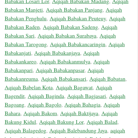
Babakan Losari Lor
,
Aqiqah Babakan Madang
,
Aqiqah
Babakan Manjeti
,
Aqiqah Babakan Panjang
,
Aqiqah
Babakan Penghulu
,
Aqiqah Babakan Peuteuy
,
Aqiqah
Babakan Raden
,
Aqiqah Babakan Sadeng
,
Aqiqah
Babakan Sari
,
Aqiqah Babakan Surabaya
,
Aqiqah
Babakan Tarogong
,
Aqiqah Babakancaringin
,
Aqiqah
Babakanjati
,
Aqiqah Babakanjaya
,
Aqiqah
Babakankareo
,
Aqiqah Babakanmulya
,
Aqiqah
Babakanpari
,
Aqiqah Babakanpasar
,
Aqiqah
Babakanreuma
,
Aqiqah Babakansari
,
Aqiqah Babatan
,
Aqiqah Babelan Kota
,
Aqiqah Bagawat
,
Aqiqah
Bagendit
,
Aqiqah Baginda
,
Aqiqah Bagjasari
,
Aqiqah
Bagoang
,
Aqiqah Bagolo
,
Aqiqah Bahagia
,
Aqiqah
Bahara
,
Aqiqah Bakom
,
Aqiqah Baktijaya
,
Aqiqah
Bakung Kidul
,
Aqiqah Bakung Lor
,
Aqiqah Balad
,
Aqiqah Balagedog
,
Aqiqah Balebandung Jaya
,
aqiqah