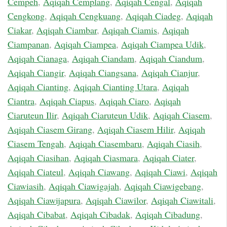
Cempeh
,
Aqiqah Cemplang
,
Aqiqah Cengal
,
Aqiqah
Cengkong
,
Aqiqah Cengkuang
,
Aqiqah Ciadeg
,
Aqiqah
Ciakar
,
Aqiqah Ciambar
,
Aqiqah Ciamis
,
Aqiqah
Ciampanan
,
Aqiqah Ciampea
,
Aqiqah Ciampea Udik
,
Aqiqah Cianaga
,
Aqiqah Ciandam
,
Aqiqah Ciandum
,
Aqiqah Ciangir
,
Aqiqah Ciangsana
,
Aqiqah Cianjur
,
Aqiqah Cianting
,
Aqiqah Cianting Utara
,
Aqiqah
Ciantra
,
Aqiqah Ciapus
,
Aqiqah Ciaro
,
Aqiqah
Ciaruteun Ilir
,
Aqiqah Ciaruteun Udik
,
Aqiqah Ciasem
,
Aqiqah Ciasem Girang
,
Aqiqah Ciasem Hilir
,
Aqiqah
Ciasem Tengah
,
Aqiqah Ciasembaru
,
Aqiqah Ciasih
,
Aqiqah Ciasihan
,
Aqiqah Ciasmara
,
Aqiqah Ciater
,
Aqiqah Ciateul
,
Aqiqah Ciawang
,
Aqiqah Ciawi
,
Aqiqah
Ciawiasih
,
Aqiqah Ciawigajah
,
Aqiqah Ciawigebang
,
Aqiqah Ciawijapura
,
Aqiqah Ciawilor
,
Aqiqah Ciawitali
,
Aqiqah Cibabat
,
Aqiqah Cibadak
,
Aqiqah Cibadung
,