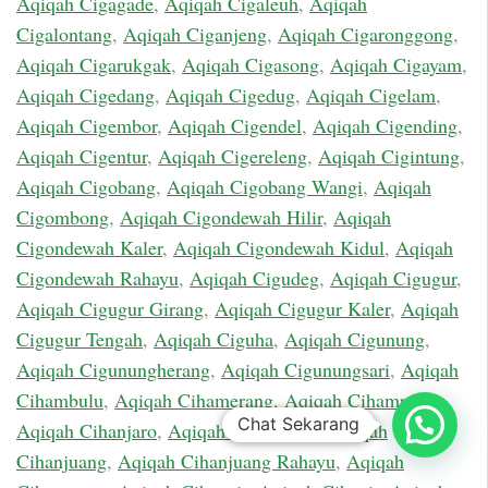
Aqiqah Cigagade
,
Aqiqah Cigaleuh
,
Aqiqah
Cigalontang
,
Aqiqah Ciganjeng
,
Aqiqah Cigaronggong
,
Aqiqah Cigarukgak
,
Aqiqah Cigasong
,
Aqiqah Cigayam
,
Aqiqah Cigedang
,
Aqiqah Cigedug
,
Aqiqah Cigelam
,
Aqiqah Cigembor
,
Aqiqah Cigendel
,
Aqiqah Cigending
,
Aqiqah Cigentur
,
Aqiqah Cigereleng
,
Aqiqah Cigintung
,
Aqiqah Cigobang
,
Aqiqah Cigobang Wangi
,
Aqiqah
Cigombong
,
Aqiqah Cigondewah Hilir
,
Aqiqah
Cigondewah Kaler
,
Aqiqah Cigondewah Kidul
,
Aqiqah
Cigondewah Rahayu
,
Aqiqah Cigudeg
,
Aqiqah Cigugur
,
Aqiqah Cigugur Girang
,
Aqiqah Cigugur Kaler
,
Aqiqah
Cigugur Tengah
,
Aqiqah Ciguha
,
Aqiqah Cigunung
,
Aqiqah Cigunungherang
,
Aqiqah Cigunungsari
,
Aqiqah
Cihambulu
,
Aqiqah Cihamerang
,
Aqiqah Cihampelas
,
Chat Sekarang
Aqiqah Cihanjaro
,
Aqiqah Cihanjawar
,
Aqiqah
Cihanjuang
,
Aqiqah Cihanjuang Rahayu
,
Aqiqah