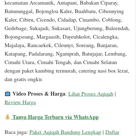
kecamatan Arcamanik, Antapani, Babakan Ciparay,
Batununggal, Bojongloa Kaler, Buahbatu, Cibeunying
Kaler, Cibiru, Cicendo, Cidadap, Cinambo, Coblong,
Gedebage, Sukajadi, Sukasari, Ujungberung, Baleendah,
Bojongsoang, Margaasih, Dayeuhkolot, Cicalengka,
Majalaya, Rancaekek, Cileunyi, Soreang, Banjaran,
Katapang, Padalarang, Ngamprah, Batujajar, Lembang,
Cimahi Utara, Cimahi Tengah, dan Cimahi Selatan
dengan paket kambing termurah, catering nasi box lezat,
dan gratis ongkir.
Video Proses & Harga
:
Lihat Proses Aqiqah
|
Review Harga
Tanya Harga Terbaru via WhatsApp
Baca juga:
Paket Aqiqah Bandung Lengkap
|
Daftar