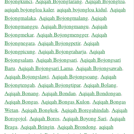
Bojongkunci
,
Aqiqah Bojonglarang
,
Aqiqah Bojongloa
,
aqiqah bojongloa kaler
,
aqiqah bojongloa kidul
,
Aqiqah
Bojongmalaka
,
Aqiqah Bojongmalang
,
Aqiqah
Bojongmanggu
,
Aqiqah Bojongmangu
,
Aqiqah
Bojongmekar
,
Aqiqah Bojongmengger
,
Aqiqah
Bojongnegara
,
Aqiqah Bojongpetir
,
Aqiqah
Bojongpicung
,
Aqiqah Bojongraharja
,
Aqiqah
Bojongsalam
,
Aqiqah Bojongsari
,
Aqiqah Bojongsari
Baru
,
Aqiqah Bojongsari Lama
,
Aqiqah Bojongsawah
,
Aqiqah Bojongslawi
,
Aqiqah Bojongsoang
,
Aqiqah
Bojongtengah
,
Aqiqah Bojongtipar
,
Aqiqah Bolang
,
Aqiqah Bonang
,
Aqiqah Bondan
,
Aqiqah Bondongan
,
Aqiqah Bongas
,
Aqiqah Bongas Kulon
,
Aqiqah Bongas
Wetan
,
Aqiqah Bongkok
,
Aqiqah Boregahindah
,
Aqiqah
Borogojol
,
Aqiqah Boros
,
Aqiqah Boyong Sari
,
Aqiqah
Braga
,
Aqiqah Bringin
,
Aqiqah Brondong
,
aqiqah