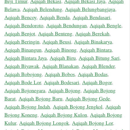
Beji Timur
,
Aqiqah Bekasi
,
Aqiqah Bekasi Jaya
,
Aqiqah
Belawa
,
Aqiqah Belendung
,
Aqiqah Belungbangjaya
,
Aqiqah Bencoy
,
Aqiqah Benda
,
Aqiqah Bendasari
,
Aqiqah Bendoroto
,
Aqiqah Bendungan
,
Aqiqah Bengle
,
Aqiqah Benjot
,
Aqiqah Benteng
,
Aqiqah Berekah
,
Aqiqah Beringin
,
Aqiqah Beusi
,
Aqiqah Binakarya
,
Aqiqah Binangun
,
Aqiqah Binong
,
Aqiqah Bintara
,
Aqiqah Bintara Jaya
,
Aqiqah Biru
,
Aqiqah Bitung Sari
,
Aqiqah Biyawak
,
Aqiqah Blanakan
,
Aqiqah Blender
,
Aqiqah Bobojong
,
Aqiqah Bobos
,
Aqiqah Bodas
,
Aqiqah Bode Lor
,
Aqiqah Bodesari
,
Aqiqah Bogor
,
Aqiqah Bojonegara
,
Aqiqah Bojong
,
Aqiqah Bojong
Barat
,
Aqiqah Bojong Baru
,
Aqiqah Bojong Gede
,
Aqiqah Bojong Indah
,
Aqiqah Bojong Jengkol
,
Aqiqah
Bojong Koneng
,
Aqiqah Bojong Kulon
,
Aqiqah Bojong
Kulur
,
Aqiqah Bojong Longok
,
Aqiqah Bojong Lor
,