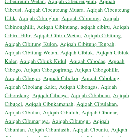
Cibeureum Wetan
,
Aqiqah Cibeureuyeuh
,
Aqiqah
Cibeusi
,
Aqiqah Cibeuteung Muara
,
Aqiqah Cibeuteung
Udik
,
Aqiqah Cibingbin
,
Aqiqah Cibinong
,
Aqiqah
Cibinonghilir
,
Aqiqah Cibinuang
,
aqiqah cibiru
,
Aqiqah
Cibiru Hilir
,
Aqiqah Cibiru Wetan
,
Aqiqah Cibitung
,
Aqiqah Cibitung Kulon
,
Aqiqah Cibitung Tengah
,
Aqiqah Cibitung Wetan
,
Aqiqah Cibiuk
,
Aqiqah Cibiuk
Kaler
,
Aqiqah Cibiuk Kidul
,
Aqiqah Cibodas
,
Aqiqah
Cibogo
,
Aqiqah Cibogogirang
,
Aqiqah Cibogohilir
,
Aqiqah Cibogor
,
Aqiqah Cibokor
,
Aqiqah Cibolang
,
Aqiqah Cibolang Kaler
,
Aqiqah Cibongas
,
Aqiqah
Ciborelang
,
Aqiqah Cibuaya
,
Aqiqah Cibubuan
,
Aqiqah
Cibugel
,
Aqiqah Cibukamanah
,
Aqiqah Cibulakan
,
Aqiqah Cibulan
,
Aqiqah Cibuluh
,
Aqiqah Cibunar
,
Aqiqah Cibunarjaya
,
Aqiqah Cibungur
,
Aqiqah
Cibunian
,
Aqiqah Cibuniasih
,
Aqiqah Cibuntu
,
Aqiqah