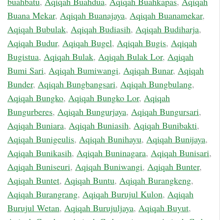
buahbatu
,
Aqiqah Buahdua
,
Aqiqah Buahkapas
,
Aqiqah
Buana Mekar
,
Aqiqah Buanajaya
,
Aqiqah Buanamekar
,
Aqiqah Bubulak
,
Aqiqah Budiasih
,
Aqiqah Budiharja
,
Aqiqah Budur
,
Aqiqah Bugel
,
Aqiqah Bugis
,
Aqiqah
Bugistua
,
Aqiqah Bulak
,
Aqiqah Bulak Lor
,
Aqiqah
Bumi Sari
,
Aqiqah Bumiwangi
,
Aqiqah Bunar
,
Aqiqah
Bunder
,
Aqiqah Bungbangsari
,
Aqiqah Bungbulang
,
Aqiqah Bungko
,
Aqiqah Bungko Lor
,
Aqiqah
Bungurberes
,
Aqiqah Bungurjaya
,
Aqiqah Bungursari
,
Aqiqah Buniara
,
Aqiqah Buniasih
,
Aqiqah Bunibakti
,
Aqiqah Bunigeulis
,
Aqiqah Bunihayu
,
Aqiqah Bunijaya
,
Aqiqah Bunikasih
,
Aqiqah Buninagara
,
Aqiqah Bunisari
,
Aqiqah Buniseuri
,
Aqiqah Buniwangi
,
Aqiqah Bunter
,
Aqiqah Buntet
,
Aqiqah Buntu
,
Aqiqah Burangkeng
,
Aqiqah Burangrang
,
Aqiqah Burujul Kulon
,
Aqiqah
Burujul Wetan
,
Aqiqah Burujuljaya
,
Aqiqah Buyut
,