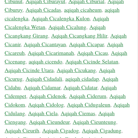
Cibunut
,
Aqiqah Ciburayut
,
Aqiqah Ciburial
,
Aqiqah
Ciburuy
,
Aqiqah Cicadas
,
aqiqah cicaheum
,
aqiqah
cicalengka
,
Aqiqah Cicalengka Kulon
,
Aqiqah
Cicalengka Wetan
,
Aqiqah Cicalung
,
Aqiqah
Cicangkang Girang
,
Aqiqah Cicangkang Hilir
,
Aqiqah
Cicanir
,
Aqiqah Cicantayan
,
Aqiqah Cicapar
,
Aqiqah
Cicareuh
,
Aqiqah Cicarimanah
,
Aqiqah Cicau
,
Aqiqah
Cicenang
,
aqiqah cicendo
,
Aqiqah Cicinde Selatan
,
Aqiqah Cicinde Utara
,
Aqiqah Cicukang
,
Aqiqah
Cicurug
,
Aqiqah Cidadali
,
aqiqah cidadap
,
Aqiqah
Cidahu
,
Aqiqah Cidamar
,
Aqiqah Cidatar
,
Aqiqah
Cidempet
,
Aqiqah Cidenok
,
Aqiqah Ciderum
,
Aqiqah
Cidokom
,
Aqiqah Cidolog
,
Aqiqah Cidugaleun
,
Aqiqah
Cidulang
,
Aqiqah Ciela
,
Aqiqah Ciemas
,
Aqiqah
Ciengang
,
Aqiqah Cieundeur
,
Aqiqah Cieunteung
,
Aqiqah Cieurih
,
Aqiqah Cigadog
,
Aqiqah Cigadung
,