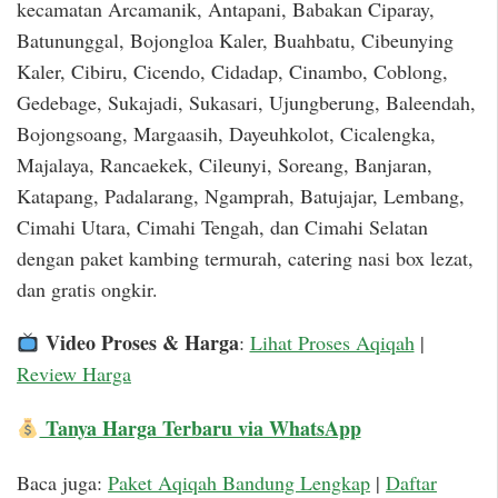
kecamatan Arcamanik, Antapani, Babakan Ciparay,
Batununggal, Bojongloa Kaler, Buahbatu, Cibeunying
Kaler, Cibiru, Cicendo, Cidadap, Cinambo, Coblong,
Gedebage, Sukajadi, Sukasari, Ujungberung, Baleendah,
Bojongsoang, Margaasih, Dayeuhkolot, Cicalengka,
Majalaya, Rancaekek, Cileunyi, Soreang, Banjaran,
Katapang, Padalarang, Ngamprah, Batujajar, Lembang,
Cimahi Utara, Cimahi Tengah, dan Cimahi Selatan
dengan paket kambing termurah, catering nasi box lezat,
dan gratis ongkir.
Video Proses & Harga
:
Lihat Proses Aqiqah
|
Review Harga
Tanya Harga Terbaru via WhatsApp
Baca juga:
Paket Aqiqah Bandung Lengkap
|
Daftar