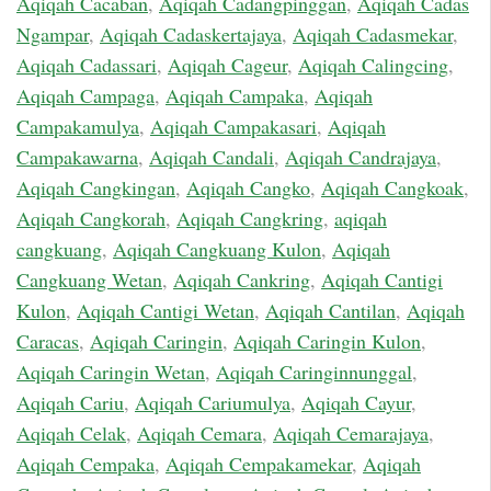
Aqiqah Cacaban
,
Aqiqah Cadangpinggan
,
Aqiqah Cadas
Ngampar
,
Aqiqah Cadaskertajaya
,
Aqiqah Cadasmekar
,
Aqiqah Cadassari
,
Aqiqah Cageur
,
Aqiqah Calingcing
,
Aqiqah Campaga
,
Aqiqah Campaka
,
Aqiqah
Campakamulya
,
Aqiqah Campakasari
,
Aqiqah
Campakawarna
,
Aqiqah Candali
,
Aqiqah Candrajaya
,
Aqiqah Cangkingan
,
Aqiqah Cangko
,
Aqiqah Cangkoak
,
Aqiqah Cangkorah
,
Aqiqah Cangkring
,
aqiqah
cangkuang
,
Aqiqah Cangkuang Kulon
,
Aqiqah
Cangkuang Wetan
,
Aqiqah Cankring
,
Aqiqah Cantigi
Kulon
,
Aqiqah Cantigi Wetan
,
Aqiqah Cantilan
,
Aqiqah
Caracas
,
Aqiqah Caringin
,
Aqiqah Caringin Kulon
,
Aqiqah Caringin Wetan
,
Aqiqah Caringinnunggal
,
Aqiqah Cariu
,
Aqiqah Cariumulya
,
Aqiqah Cayur
,
Aqiqah Celak
,
Aqiqah Cemara
,
Aqiqah Cemarajaya
,
Aqiqah Cempaka
,
Aqiqah Cempakamekar
,
Aqiqah