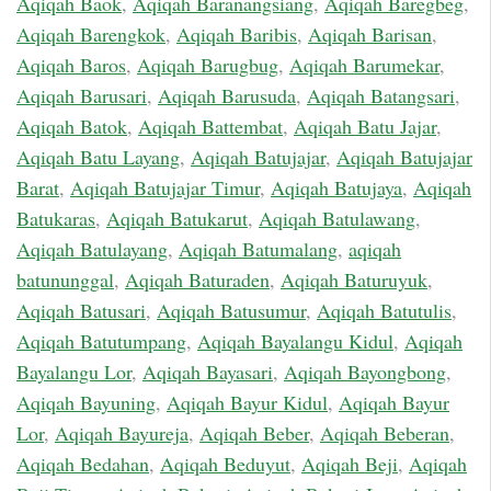
Aqiqah Baok
,
Aqiqah Baranangsiang
,
Aqiqah Baregbeg
,
Aqiqah Barengkok
,
Aqiqah Baribis
,
Aqiqah Barisan
,
Aqiqah Baros
,
Aqiqah Barugbug
,
Aqiqah Barumekar
,
Aqiqah Barusari
,
Aqiqah Barusuda
,
Aqiqah Batangsari
,
Aqiqah Batok
,
Aqiqah Battembat
,
Aqiqah Batu Jajar
,
Aqiqah Batu Layang
,
Aqiqah Batujajar
,
Aqiqah Batujajar
Barat
,
Aqiqah Batujajar Timur
,
Aqiqah Batujaya
,
Aqiqah
Batukaras
,
Aqiqah Batukarut
,
Aqiqah Batulawang
,
Aqiqah Batulayang
,
Aqiqah Batumalang
,
aqiqah
batununggal
,
Aqiqah Baturaden
,
Aqiqah Baturuyuk
,
Aqiqah Batusari
,
Aqiqah Batusumur
,
Aqiqah Batutulis
,
Aqiqah Batutumpang
,
Aqiqah Bayalangu Kidul
,
Aqiqah
Bayalangu Lor
,
Aqiqah Bayasari
,
Aqiqah Bayongbong
,
Aqiqah Bayuning
,
Aqiqah Bayur Kidul
,
Aqiqah Bayur
Lor
,
Aqiqah Bayureja
,
Aqiqah Beber
,
Aqiqah Beberan
,
Aqiqah Bedahan
,
Aqiqah Beduyut
,
Aqiqah Beji
,
Aqiqah