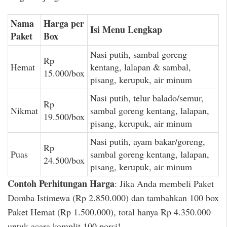
Nama
Harga per
Isi Menu Lengkap
Paket
Box
Nasi putih, sambal goreng
Rp
Hemat
kentang, lalapan & sambal,
15.000/box
pisang, kerupuk, air minum
Nasi putih, telur balado/semur,
Rp
Nikmat
sambal goreng kentang, lalapan,
19.500/box
pisang, kerupuk, air minum
Nasi putih, ayam bakar/goreng,
Rp
Puas
sambal goreng kentang, lalapan,
24.500/box
pisang, kerupuk, air minum
Contoh Perhitungan Harga
: Jika Anda membeli Paket
Domba Istimewa (Rp 2.850.000) dan tambahkan 100 box
Paket Hemat (Rp 1.500.000), total hanya Rp 4.350.000
untuk acara komplit 100 porsi!