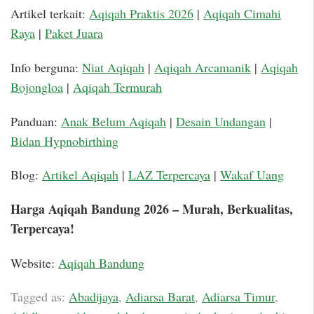
Artikel terkait:
Aqiqah Praktis 2026
|
Aqiqah Cimahi
Raya
|
Paket Juara
Info berguna:
Niat Aqiqah
|
Aqiqah Arcamanik
|
Aqiqah
Bojongloa
|
Aqiqah Termurah
Panduan:
Anak Belum Aqiqah
|
Desain Undangan
|
Bidan Hypnobirthing
Blog:
Artikel Aqiqah
|
LAZ Terpercaya
|
Wakaf Uang
Harga Aqiqah Bandung 2026 – Murah, Berkualitas,
Terpercaya!
Website:
Aqiqah Bandung
Tagged as:
Abadijaya
,
Adiarsa Barat
,
Adiarsa Timur
,