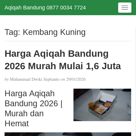
Aqiqah Bandung 0877 0034 7724
T
o
g
g
Tag:
Kembang Kuning
l
e
n
Harga Aqiqah Bandung
a
v
2026 Murah Mulai 1,6 Juta
i
g
by
Muhammad Dwiki Septianto
on
29/01/2026
a
t
Harga Aqiqah
i
Bandung 2026 |
o
n
Murah dan
Hemat