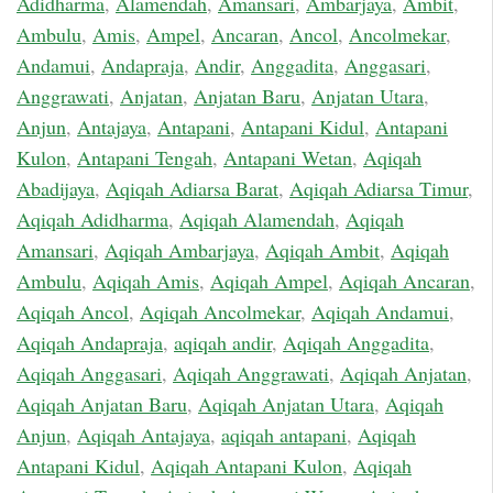
Adidharma
,
Alamendah
,
Amansari
,
Ambarjaya
,
Ambit
,
Ambulu
,
Amis
,
Ampel
,
Ancaran
,
Ancol
,
Ancolmekar
,
Andamui
,
Andapraja
,
Andir
,
Anggadita
,
Anggasari
,
Anggrawati
,
Anjatan
,
Anjatan Baru
,
Anjatan Utara
,
Anjun
,
Antajaya
,
Antapani
,
Antapani Kidul
,
Antapani
Kulon
,
Antapani Tengah
,
Antapani Wetan
,
Aqiqah
Abadijaya
,
Aqiqah Adiarsa Barat
,
Aqiqah Adiarsa Timur
,
Aqiqah Adidharma
,
Aqiqah Alamendah
,
Aqiqah
Amansari
,
Aqiqah Ambarjaya
,
Aqiqah Ambit
,
Aqiqah
Ambulu
,
Aqiqah Amis
,
Aqiqah Ampel
,
Aqiqah Ancaran
,
Aqiqah Ancol
,
Aqiqah Ancolmekar
,
Aqiqah Andamui
,
Aqiqah Andapraja
,
aqiqah andir
,
Aqiqah Anggadita
,
Aqiqah Anggasari
,
Aqiqah Anggrawati
,
Aqiqah Anjatan
,
Aqiqah Anjatan Baru
,
Aqiqah Anjatan Utara
,
Aqiqah
Anjun
,
Aqiqah Antajaya
,
aqiqah antapani
,
Aqiqah
Antapani Kidul
,
Aqiqah Antapani Kulon
,
Aqiqah