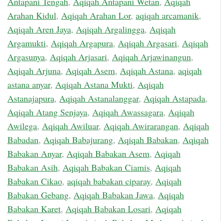
Antapani Tengah
,
Aqiqah Antapani Wetan
,
Aqiqah
Arahan Kidul
,
Aqiqah Arahan Lor
,
aqiqah arcamanik
,
Aqiqah Aren Jaya
,
Aqiqah Argalingga
,
Aqiqah
Argamukti
,
Aqiqah Argapura
,
Aqiqah Argasari
,
Aqiqah
Argasunya
,
Aqiqah Arjasari
,
Aqiqah Arjawinangun
,
Aqiqah Arjuna
,
Aqiqah Asem
,
Aqiqah Astana
,
aqiqah
astana anyar
,
Aqiqah Astana Mukti
,
Aqiqah
Astanajapura
,
Aqiqah Astanalanggar
,
Aqiqah Astapada
,
Aqiqah Atang Senjaya
,
Aqiqah Awassagara
,
Aqiqah
Awilega
,
Aqiqah Awiluar
,
Aqiqah Awirarangan
,
Aqiqah
Babadan
,
Aqiqah Babajurang
,
Aqiqah Babakan
,
Aqiqah
Babakan Anyar
,
Aqiqah Babakan Asem
,
Aqiqah
Babakan Asih
,
Aqiqah Babakan Ciamis
,
Aqiqah
Babakan Cikao
,
aqiqah babakan ciparay
,
Aqiqah
Babakan Gebang
,
Aqiqah Babakan Jawa
,
Aqiqah
Babakan Karet
,
Aqiqah Babakan Losari
,
Aqiqah