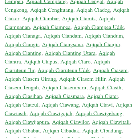
Cempeh
,
Aqiqah Cemplang
,
Aqiqah Cengal
,
Aqiqah
Cengkong
,
Aqiqah Cengkuang
,
Aqiqah Ciadeg
,
Aqiqah
Ciakar
,
Aqiqah Ciambar
,
Aqiqah Ciamis
,
Aqiqah
Ciampanan
,
Aqiqah Ciampea
,
Aqiqah Ciampea Udik
,
Aqiqah Cianaga
,
Aqiqah Ciandam
,
Aqiqah Ciandum
,
Aqiqah Ciangir
,
Aqiqah Ciangsana
,
Aqiqah Cianjur
,
Aqiqah Cianting
,
Aqiqah Cianting Utara
,
Aqiqah
Ciantra
,
Aqiqah Ciapus
,
Aqiqah Ciaro
,
Aqiqah
Ciaruteun Ilir
,
Aqiqah Ciaruteun Udik
,
Aqiqah Ciasem
,
Aqiqah Ciasem Girang
,
Aqiqah Ciasem Hilir
,
Aqiqah
Ciasem Tengah
,
Aqiqah Ciasembaru
,
Aqiqah Ciasih
,
Aqiqah Ciasihan
,
Aqiqah Ciasmara
,
Aqiqah Ciater
,
Aqiqah Ciateul
,
Aqiqah Ciawang
,
Aqiqah Ciawi
,
Aqiqah
Ciawiasih
,
Aqiqah Ciawigajah
,
Aqiqah Ciawigebang
,
Aqiqah Ciawijapura
,
Aqiqah Ciawilor
,
Aqiqah Ciawitali
,
Aqiqah Cibabat
,
Aqiqah Cibadak
,
Aqiqah Cibadung
,