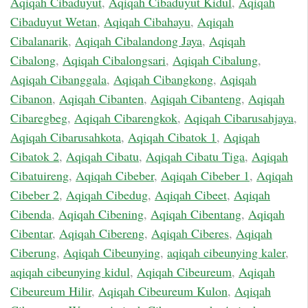
Aqiqah Cibaduyut
,
Aqiqah Cibaduyut Kidul
,
Aqiqah
Cibaduyut Wetan
,
Aqiqah Cibahayu
,
Aqiqah
Cibalanarik
,
Aqiqah Cibalandong Jaya
,
Aqiqah
Cibalong
,
Aqiqah Cibalongsari
,
Aqiqah Cibalung
,
Aqiqah Cibanggala
,
Aqiqah Cibangkong
,
Aqiqah
Cibanon
,
Aqiqah Cibanten
,
Aqiqah Cibanteng
,
Aqiqah
Cibaregbeg
,
Aqiqah Cibarengkok
,
Aqiqah Cibarusahjaya
,
Aqiqah Cibarusahkota
,
Aqiqah Cibatok 1
,
Aqiqah
Cibatok 2
,
Aqiqah Cibatu
,
Aqiqah Cibatu Tiga
,
Aqiqah
Cibatuireng
,
Aqiqah Cibeber
,
Aqiqah Cibeber 1
,
Aqiqah
Cibeber 2
,
Aqiqah Cibedug
,
Aqiqah Cibeet
,
Aqiqah
Cibenda
,
Aqiqah Cibening
,
Aqiqah Cibentang
,
Aqiqah
Cibentar
,
Aqiqah Cibereng
,
Aqiqah Ciberes
,
Aqiqah
Ciberung
,
Aqiqah Cibeunying
,
aqiqah cibeunying kaler
,
aqiqah cibeunying kidul
,
Aqiqah Cibeureum
,
Aqiqah
Cibeureum Hilir
,
Aqiqah Cibeureum Kulon
,
Aqiqah