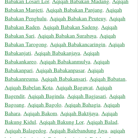
Babakan Losari Lor
,
Aqiqah Babakan Madang
,
Aqiqah
Babakan Manjeti
,
Aqiqah Babakan Panjang
,
Aqiqah
Babakan Penghulu
,
Aqiqah Babakan Peuteuy
,
Aqiqah
Babakan Raden
,
Aqiqah Babakan Sadeng
,
Aqiqah
Babakan Sari
,
Aqiqah Babakan Surabaya
,
Aqiqah
Babakan Tarogong
,
Aqiqah Babakancaringin
,
Aqiqah
Babakanjati
,
Aqiqah Babakanjaya
,
Aqiqah
Babakankareo
,
Aqiqah Babakanmulya
,
Aqiqah
Babakanpari
,
Aqiqah Babakanpasar
,
Aqiqah
Babakanreuma
,
Aqiqah Babakansari
,
Aqiqah Babatan
,
Aqiqah Babelan Kota
,
Aqiqah Bagawat
,
Aqiqah
Bagendit
,
Aqiqah Baginda
,
Aqiqah Bagjasari
,
Aqiqah
Bagoang
,
Aqiqah Bagolo
,
Aqiqah Bahagia
,
Aqiqah
Bahara
,
Aqiqah Bakom
,
Aqiqah Baktijaya
,
Aqiqah
Bakung Kidul
,
Aqiqah Bakung Lor
,
Aqiqah Balad
,
Aqiqah Balagedog
,
Aqiqah Balebandung Jaya
,
aqiqah