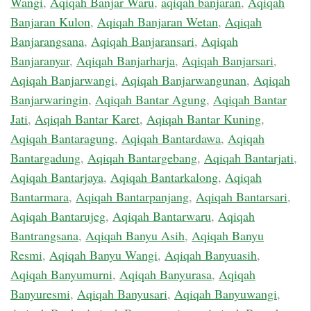
Wangi
,
Aqiqah Banjar Waru
,
aqiqah banjaran
,
Aqiqah
Banjaran Kulon
,
Aqiqah Banjaran Wetan
,
Aqiqah
Banjarangsana
,
Aqiqah Banjaransari
,
Aqiqah
Banjaranyar
,
Aqiqah Banjarharja
,
Aqiqah Banjarsari
,
Aqiqah Banjarwangi
,
Aqiqah Banjarwangunan
,
Aqiqah
Banjarwaringin
,
Aqiqah Bantar Agung
,
Aqiqah Bantar
Jati
,
Aqiqah Bantar Karet
,
Aqiqah Bantar Kuning
,
Aqiqah Bantaragung
,
Aqiqah Bantardawa
,
Aqiqah
Bantargadung
,
Aqiqah Bantargebang
,
Aqiqah Bantarjati
,
Aqiqah Bantarjaya
,
Aqiqah Bantarkalong
,
Aqiqah
Bantarmara
,
Aqiqah Bantarpanjang
,
Aqiqah Bantarsari
,
Aqiqah Bantarujeg
,
Aqiqah Bantarwaru
,
Aqiqah
Bantrangsana
,
Aqiqah Banyu Asih
,
Aqiqah Banyu
Resmi
,
Aqiqah Banyu Wangi
,
Aqiqah Banyuasih
,
Aqiqah Banyumurni
,
Aqiqah Banyurasa
,
Aqiqah
Banyuresmi
,
Aqiqah Banyusari
,
Aqiqah Banyuwangi
,