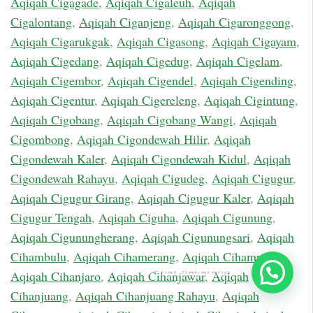
Aqiqah Cigagade
,
Aqiqah Cigaleuh
,
Aqiqah
Cigalontang
,
Aqiqah Ciganjeng
,
Aqiqah Cigaronggong
,
Aqiqah Cigarukgak
,
Aqiqah Cigasong
,
Aqiqah Cigayam
,
Aqiqah Cigedang
,
Aqiqah Cigedug
,
Aqiqah Cigelam
,
Aqiqah Cigembor
,
Aqiqah Cigendel
,
Aqiqah Cigending
,
Aqiqah Cigentur
,
Aqiqah Cigereleng
,
Aqiqah Cigintung
,
Aqiqah Cigobang
,
Aqiqah Cigobang Wangi
,
Aqiqah
Cigombong
,
Aqiqah Cigondewah Hilir
,
Aqiqah
Cigondewah Kaler
,
Aqiqah Cigondewah Kidul
,
Aqiqah
Cigondewah Rahayu
,
Aqiqah Cigudeg
,
Aqiqah Cigugur
,
Aqiqah Cigugur Girang
,
Aqiqah Cigugur Kaler
,
Aqiqah
Cigugur Tengah
,
Aqiqah Ciguha
,
Aqiqah Cigunung
,
Aqiqah Cigunungherang
,
Aqiqah Cigunungsari
,
Aqiqah
Cihambulu
,
Aqiqah Cihamerang
,
Aqiqah Cihampelas
,
Chat Sekarang
Aqiqah Cihanjaro
,
Aqiqah Cihanjawar
,
Aqiqah
Cihanjuang
,
Aqiqah Cihanjuang Rahayu
,
Aqiqah