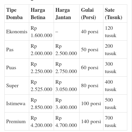
Tipe
Harga
Harga
Gulai
Sate
Domba
Betina
Jantan
(Porsi)
(Tusuk)
Rp
120
Ekonomis
–
40 porsi
1.600.000
tusuk
Rp
Rp
200
Pas
50 porsi
2.000.000
2.500.000
tusuk
Rp
Rp
300
Puas
60 porsi
2.250.000
2.750.000
tusuk
Rp
Rp
400
Super
80 porsi
2.525.000
3.050.000
tusuk
Rp
Rp
500
Istimewa
100 porsi
2.850.000
3.400.000
tusuk
Rp
Rp
700
Premium
140 porsi
4.200.000
4.700.000
tusuk