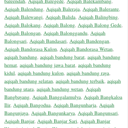
baleendah
,
Aqiqah Balegede
,
Aqiqah Balekambang
,
Aqiqah Balendung
,
Aqiqah Baleraja
,
Aqiqah Balerante
,
Aqiqah Balewangi
,
Aqiqah Balida
,
Aqiqah Balingbing
,
Aqiqah Balokang
,
Aqiqah Balong
,
Aqiqah Balong Gede
,
Aqiqah Balongan
,
Aqiqah Balonggandu
,
Aqiqah
Balongsari
,
Aqiqah Bandasari
,
Aqiqah Bandengan
,
Aqiqah Bandorasa Kulon
,
Aqiqah Bandorasa Wetan
,
aqiqah bandung
,
aqiqah bandung barat
,
aqiqah bandung
hemat
,
aqiqah bandung jawa barat
,
aqiqah bandung
kidul
,
aqiqah bandung kulon
,
aqiqah bandung raya
,
aqiqah bandung selatan
,
aqiqah bandung terbaik
,
aqiqah
bandung utara
,
aqiqah bandung wetan
,
Aqiqah
Bangbayang
,
Aqiqah Banggalamulya
,
Aqiqah Bangkaloa
Ilir
,
Aqiqah Bangodua
,
Aqiqah Bangunharja
,
Aqiqah
Bangunjaya
,
Aqiqah Bangunkarya
,
Aqiqah Bangunsari
,
Aqiqah Banjar
,
Aqiqah Banjar Sari
,
Aqiqah Banjar