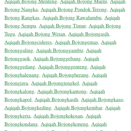
Aqiqah Bojong Menteng
,
Aqiqah Bojong Murni
,
Aqiqah
Bojong Nangka
,
Aqiqah Bojong Pondok Terong
,
Aqiqah
Bojong Rangkas
,
Aqiqah Bojong Rawalumbu
,
Aqiqah
Bojong Sempu
,
Aqiqah Bojong Timur
,
Aqiqah Bojong
Tugu
,
Aqiqah Bojong Wetan
,
Aqiqah Bojongasih
,
Aqiqah Bojongcideres
,
Aqiqah Bojongemas
,
Aqiqah
Bojonggaling
,
Aqiqah Bojonggambir
,
Aqiqah
Bojonggaok
,
Aqiqah Bojonggebang
,
Aqiqah
Bojonggedang
,
Aqiqah Bojonggenteng
,
Aqiqah
Bojonghaleuang
,
Aqiqah Bojongherang
,
Aqiqah
Bojongjaya
,
Aqiqah Bojongjengkol
,
Aqiqah
Bojongkalong
,
Aqiqah Bojongkantong
,
Aqiqah
Bojongkapol
,
Aqiqah Bojongkasih
,
Aqiqah Bojongkaso
,
Aqiqah Bojongkeding
,
Aqiqah Bojongkembar
,
Aqiqah
Bojongkerta
,
Aqiqah Bojongkokosan
,
Aqiqah
Bojongkondang
,
Aqiqah Bojongkoneng
,
Aqiqah