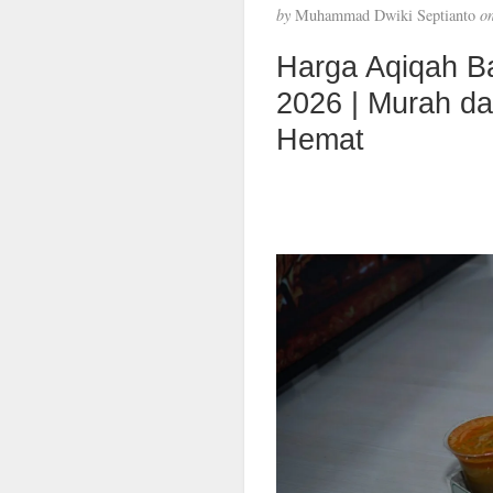
by
Muhammad Dwiki Septianto
o
Harga Aqiqah B
2026 | Murah d
Hemat