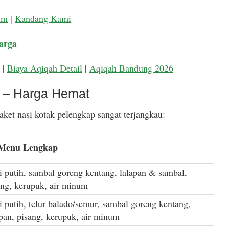
um
|
Kandang Kami
arga
|
Biaya Aqiqah Detail
|
Aqiqah Bandung 2026
k – Harga Hemat
ket nasi kotak pelengkap sangat terjangkau:
 Menu Lengkap
i putih, sambal goreng kentang, lalapan & sambal,
ang, kerupuk, air minum
i putih, telur balado/semur, sambal goreng kentang,
apan, pisang, kerupuk, air minum