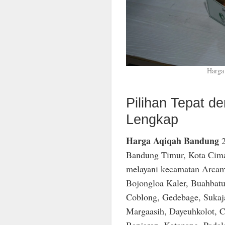
Harga
Pilihan Tepat 
Lengkap
Harga Aqiqah Bandung
2
Bandung Timur, Kota Cima
melayani kecamatan Arcam
Bojongloa Kaler, Buahbatu
Coblong, Gedebage, Sukaja
Margaasih, Dayeuhkolot, C