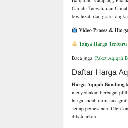
Banjaran, Katapang, Padal
Cimahi Tengah, dan Cimahi
box lezat, dan gratis ongkir
Video Proses & Harg
Tanya Harga Terbaru
Baca juga:
Paket Aqiqah 
Daftar Harga A
Harga Aqiqah Bandung
k
menyediakan berbagai pili
harga sudah termasuk grat
setiap pemesanan. Oleh ka
dikeluarkan.