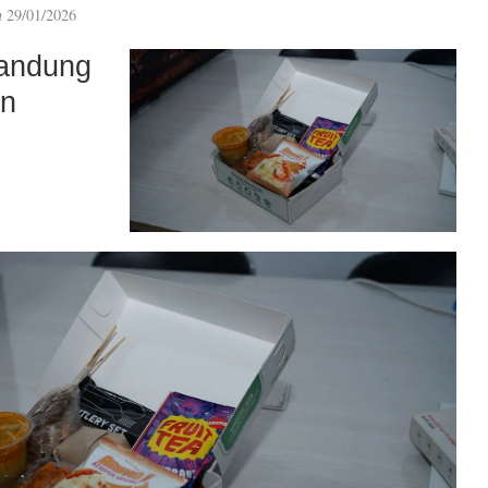
n
29/01/2026
andung
an