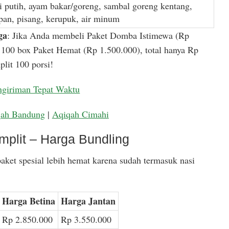
i putih, ayam bakar/goreng, sambal goreng kentang,
apan, pisang, kerupuk, air minum
ga
: Jika Anda membeli Paket Domba Istimewa (Rp
100 box Paket Hemat (Rp 1.500.000), total hanya Rp
lit 100 porsi!
ngiriman Tepat Waktu
qah Bandung
|
Aqiqah Cimahi
mplit – Harga Bundling
aket spesial lebih hemat karena sudah termasuk nasi
Harga Betina
Harga Jantan
Rp 2.850.000
Rp 3.550.000