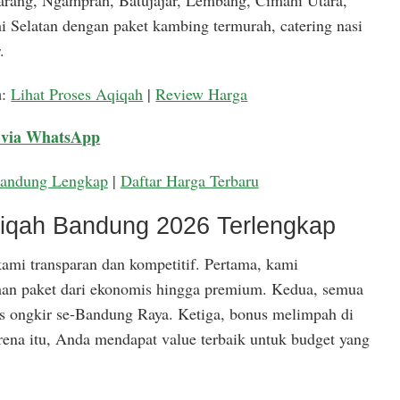
arang, Ngamprah, Batujajar, Lembang, Cimahi Utara,
 Selatan dengan paket kambing termurah, catering nasi
.
a
:
Lihat Proses Aqiqah
|
Review Harga
 via WhatsApp
Bandung Lengkap
|
Daftar Harga Terbaru
qiqah Bandung 2026 Terlengkap
ami transparan dan kompetitif. Pertama, kami
han paket dari ekonomis hingga premium. Kedua, semua
is ongkir se-Bandung Raya. Ketiga, bonus melimpah di
rena itu, Anda mendapat value terbaik untuk budget yang