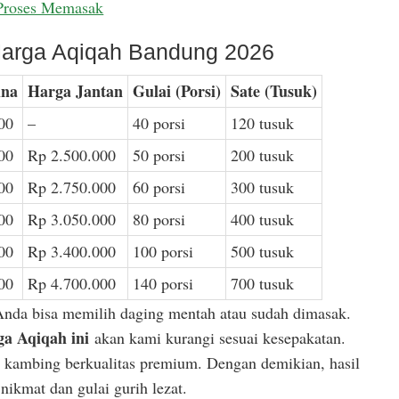
Proses Memasak
arga Aqiqah Bandung 2026
ina
Harga Jantan
Gulai (Porsi)
Sate (Tusuk)
00
–
40 porsi
120 tusuk
00
Rp 2.500.000
50 porsi
200 tusuk
00
Rp 2.750.000
60 porsi
300 tusuk
00
Rp 3.050.000
80 porsi
400 tusuk
00
Rp 3.400.000
100 porsi
500 tusuk
00
Rp 4.700.000
140 porsi
700 tusuk
Anda bisa memilih daging mentah atau sudah dimasak.
a Aqiqah ini
akan kami kurangi sesuai kesepakatan.
or kambing berkualitas premium. Dengan demikian, hasil
ikmat dan gulai gurih lezat.